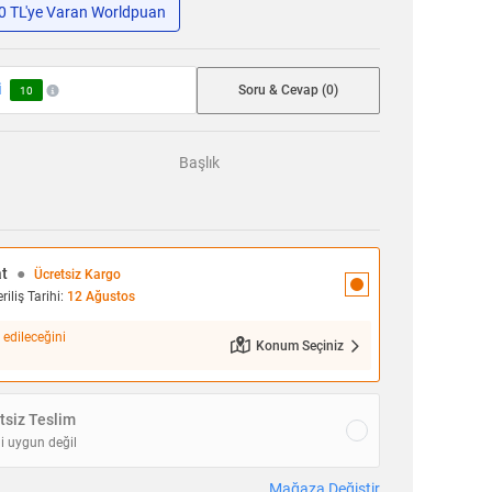
50 TL'ye Varan Worldpuan
i
Soru & Cevap (0)
10
Başlık
at
●
Ücretsiz Kargo
iliş Tarihi:
12 Ağustos
 edileceğini
Konum Seçiniz
siz Teslim
i uygun değil
Mağaza Değiştir