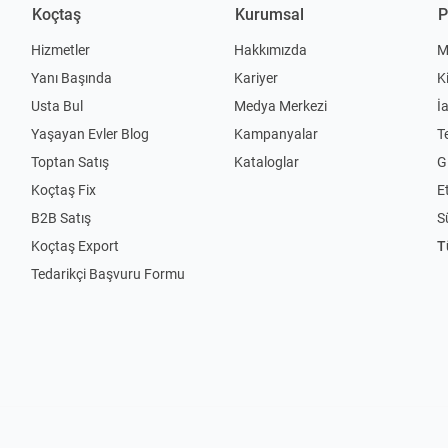
Koçtaş
Kurumsal
P
Hizmetler
Hakkımızda
M
Yanı Başında
Kariyer
K
Usta Bul
Medya Merkezi
İ
Yaşayan Evler Blog
Kampanyalar
T
Toptan Satış
Kataloglar
Gi
Koçtaş Fix
Et
B2B Satış
S
Koçtaş Export
T
Tedarikçi Başvuru Formu