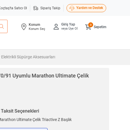
Yardım ve Destek
Koçtaş'ta Satıcı Ol
Sipariş Takip
Giriş Yap
Konum
0
Sepetim
veya Üye Ol
Konum Seç
 Elektrikli Süpürge Aksesuarları
70/91 Uyumlu Marathon Ultimate Çelik
n
Taksit Seçenekleri
rathon Ultimate Çelik Triactive Z Başlık