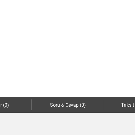
r (0)
Soru & Cevap (0)
Taksit