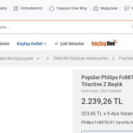
Satış
Hizmetlerimiz
Yaşayan Evler Blog
Mağazalar
ünler
Koçtaş Outlet ⭐
Çok Satanlar
Elektrikli Süpürge Aksesuarları
Popüler
lektrikli Süpürgeler
Popüler
Philips Fc88
Triactive Z Başlık
Ürün Kodu: 5001360408
2.239,26 TL
323,45 TL x 9 Aya Vara
Philips Fc8870/91 Uyumlu Ma