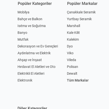
Popüler Kategoriler
Popüler Markalar
Mobilya
Çanakkale Seramik
Bahçe ve Balkon
Yurtbay Seramik
Isıtma ve Soğutma
Marshall
Banyo
Kale Kilit
Mutfak
Kalekim
Dekorasyon ve Ev Gereçleri
Dyo
Aydınlatma ve Elektrik
Viko
Ahşap ve İnşaat
Vileda
Hırdavat El Aletleri ve Oto
Polisan
Elektrikli El Aletleri
Dewalt
Elektronik
Tüm Markalar
Diğer Kategoriler