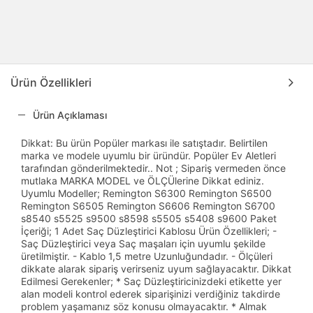
Ürün Özellikleri
Ürün Açıklaması
Dikkat: Bu ürün Popüler markası ile satıştadır. Belirtilen
marka ve modele uyumlu bir üründür. Popüler Ev Aletleri
tarafından gönderilmektedir.. Not ; Sipariş vermeden önce
mutlaka MARKA MODEL ve ÖLÇÜlerine Dikkat ediniz.
Uyumlu Modeller; Remington S6300 Remington S6500
Remington S6505 Remington S6606 Remington S6700
s8540 s5525 s9500 s8598 s5505 s5408 s9600 Paket
İçeriği; 1 Adet Saç Düzleştirici Kablosu Ürün Özellikleri; -
Saç Düzleştirici veya Saç maşaları için uyumlu şekilde
üretilmiştir. - Kablo 1,5 metre Uzunluğundadır. - Ölçüleri
dikkate alarak sipariş verirseniz uyum sağlayacaktır. Dikkat
Edilmesi Gerekenler; * Saç Düzleştiricinizdeki etikette yer
alan modeli kontrol ederek siparişinizi verdiğiniz takdirde
problem yaşamanız söz konusu olmayacaktır. * Almak