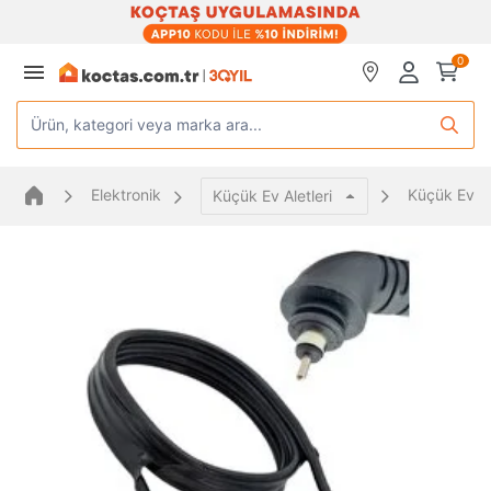
0
Ürün, kategori veya marka ara...
Elektronik
Küçük Ev Al
Küçük Ev Aletleri