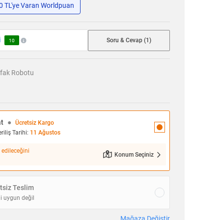
50 TL'ye Varan Worldpuan
i
Soru & Cevap (1)
10
fak Robotu
at
●
Ücretsiz Kargo
iliş Tarihi:
11 Ağustos
 edileceğini
Konum Seçiniz
siz Teslim
i uygun değil
Mağaza Değiştir