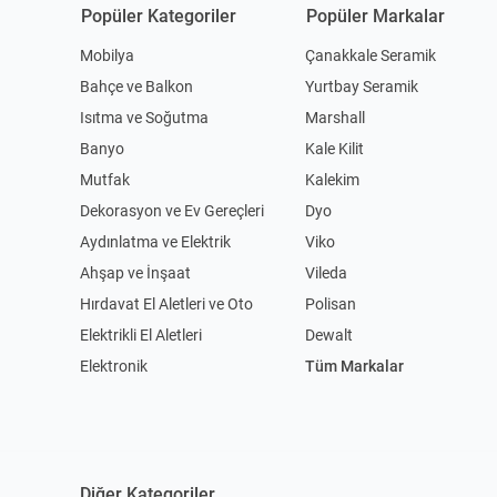
Popüler Kategoriler
Popüler Markalar
Mobilya
Çanakkale Seramik
Bahçe ve Balkon
Yurtbay Seramik
Isıtma ve Soğutma
Marshall
Banyo
Kale Kilit
Mutfak
Kalekim
Dekorasyon ve Ev Gereçleri
Dyo
Aydınlatma ve Elektrik
Viko
Ahşap ve İnşaat
Vileda
Hırdavat El Aletleri ve Oto
Polisan
Elektrikli El Aletleri
Dewalt
Elektronik
Tüm Markalar
Diğer Kategoriler