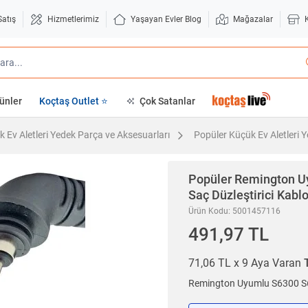
Satış
Hizmetlerimiz
Yaşayan Evler Blog
Mağazalar
ünler
Koçtaş Outlet ⭐
Çok Satanlar
 Ev Aletleri Yedek Parça ve Aksesuarları
Popüler Küçük Ev Aletleri 
Popüler
Remington U
Saç Düzleştirici Kabl
Ürün Kodu: 5001457116
491,97 TL
71,06 TL x 9 Aya Varan
Remington Uyumlu S6300 S6