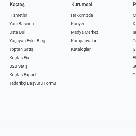
Koçtaş
Kurumsal
P
Hizmetler
Hakkımızda
M
Yanı Başında
Kariyer
K
Usta Bul
Medya Merkezi
İ
Yaşayan Evler Blog
Kampanyalar
T
Toptan Satış
Kataloglar
Gi
Koçtaş Fix
Et
B2B Satış
S
Koçtaş Export
T
Tedarikçi Başvuru Formu