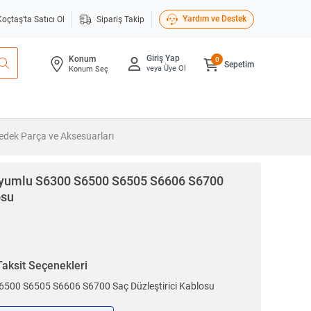
Yardım ve Destek
Koçtaş'ta Satıcı Ol
Sipariş Takip
Giriş Yap
Konum
0
Sepetim
veya Üye Ol
Konum Seç
Yedek Parça ve Aksesuarları
yumlu S6300 S6500 S6505 S6606 S6700
osu
Taksit Seçenekleri
500 S6505 S6606 S6700 Saç Düzleştirici Kablosu