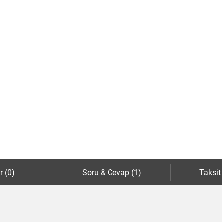
r (0)
Soru & Cevap (1)
Taksit