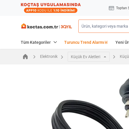
Toptan 
Tüm Kategoriler
Turuncu Trend Alarmı🚨
Yeni Ür
Elektronik
Küçük
Küçük Ev Aletleri