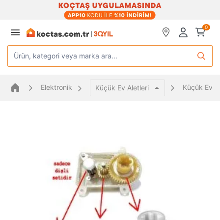
0
Ürün, kategori veya marka ara...
Elektronik
Küçük Ev Al
Küçük Ev Aletleri