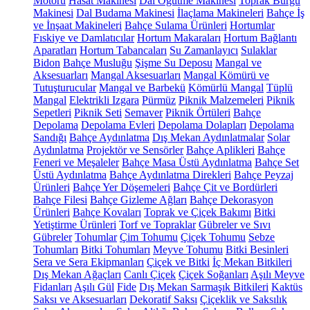
Motoru
Hasat Makinesi
Dal Öğütme Makinesi
Toprak Burgu
Makinesi
Dal Budama Makinesi
İlaçlama Makineleri
Bahçe İş
ve İnşaat Makineleri
Bahçe Sulama Ürünleri
Hortumlar
Fıskiye ve Damlatıcılar
Hortum Makaraları
Hortum Bağlantı
Aparatları
Hortum Tabancaları
Su Zamanlayıcı
Sulaklar
Bidon
Bahçe Musluğu
Şişme Su Deposu
Mangal ve
Aksesuarları
Mangal Aksesuarları
Mangal Kömürü ve
Tutuşturucular
Mangal ve Barbekü
Kömürlü Mangal
Tüplü
Mangal
Elektrikli Izgara
Pürmüz
Piknik Malzemeleri
Piknik
Sepetleri
Piknik Seti
Semaver
Piknik Örtüleri
Bahçe
Depolama
Depolama Evleri
Depolama Dolapları
Depolama
Sandığı
Bahçe Aydınlatma
Dış Mekan Aydınlatmalar
Solar
Aydınlatma
Projektör ve Sensörler
Bahçe Aplikleri
Bahçe
Feneri ve Meşaleler
Bahçe Masa Üstü Aydınlatma
Bahçe Set
Üstü Aydınlatma
Bahçe Aydınlatma Direkleri
Bahçe Peyzaj
Ürünleri
Bahçe Yer Döşemeleri
Bahçe Çit ve Bordürleri
Bahçe Filesi
Bahçe Gizleme Ağları
Bahçe Dekorasyon
Ürünleri
Bahçe Kovaları
Toprak ve Çiçek Bakımı
Bitki
Yetiştirme Ürünleri
Torf ve Topraklar
Gübreler ve Sıvı
Gübreler
Tohumlar
Çim Tohumu
Çiçek Tohumu
Sebze
Tohumları
Bitki Tohumları
Meyve Tohumu
Bitki Besinleri
Sera ve Sera Ekipmanları
Çiçek ve Bitki
İç Mekan Bitkileri
Dış Mekan Ağaçları
Canlı Çiçek
Çiçek Soğanları
Aşılı Meyve
Fidanları
Aşılı Gül
Fide
Dış Mekan Sarmaşık Bitkileri
Kaktüs
Saksı ve Aksesuarları
Dekoratif Saksı
Çiçeklik ve Saksılık