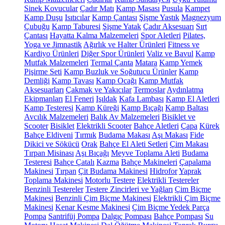
Sinek Kovucular
Çadır Matı
Kamp Masası
Pusula
Kampet
Kamp Duşu
Isıtıcılar
Kamp Çantası
Şişme Yastık
Magnezyum
Çubuğu
Kamp Taburesi
Şişme Yatak
Çadır Aksesuarı
Sırt
Çantası
Hayatta Kalma Malzemeleri
Spor Aletleri
Pilates,
Yoga ve Jimnastik
Ağırlık ve Halter Ürünleri
Fitness ve
Kardiyo Ürünleri
Diğer Spor Ürünleri
Valiz ve Bavul
Kamp
Mutfak Malzemeleri
Termal Çanta
Matara
Kamp Yemek
Pişirme Seti
Kamp Buzluk ve Soğutucu Ürünler
Kamp
Demliği
Kamp Tavası
Kamp Ocağı
Kamp Mutfak
Aksesuarları
Çakmak ve Yakıcılar
Termoslar
Aydınlatma
Ekipmanları
El Feneri
Işıldak
Kafa Lambası
Kamp El Aletleri
Kamp Testeresi
Kamp Küreği
Kamp Bıçağı
Kamp Baltası
Avcılık Malzemeleri
Balık Av Malzemeleri
Bisiklet ve
Scooter
Bisiklet
Elektrikli Scooter
Bahçe Aletleri
Çapa
Kürek
Bahçe Eldiveni
Tırmık
Budama Makası
Aşı Makası
Fide
Dikici ve Sökücü
Orak
Bahçe El Aleti Setleri
Çim Makası
Tırpan Misinası
Aşı Bıçağı
Meyve Toplama Aleti
Budama
Testeresi
Bahçe Çatalı
Kazma
Bahçe Makineleri
Çapalama
Makinesi
Tırpan
Çit Budama Makinesi
Hidrofor
Yaprak
Toplama Makinesi
Motorlu Testere
Elektrikli Testereler
Benzinli Testereler
Testere Zincirleri ve Yağları
Çim Biçme
Makinesi
Benzinli Çim Biçme Makinesi
Elektrikli Çim Biçme
Makinesi
Kenar Kesme Makinesi
Çim Biçme Yedek Parça
Pompa
Santrifüj Pompa
Dalgıç Pompası
Bahçe Pompası
Su