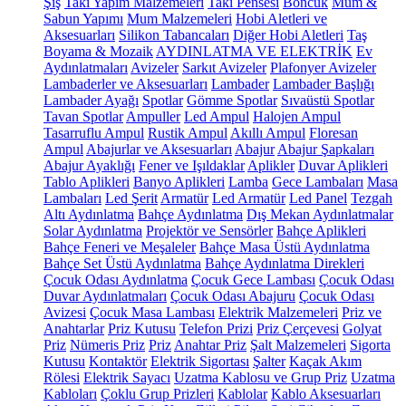
Şiş
Takı Yapım Malzemeleri
Takı Pensesi
Boncuk
Mum &
Sabun Yapımı
Mum Malzemeleri
Hobi Aletleri ve
Aksesuarları
Silikon Tabancaları
Diğer Hobi Aletleri
Taş
Boyama & Mozaik
AYDINLATMA VE ELEKTRİK
Ev
Aydınlatmaları
Avizeler
Sarkıt Avizeler
Plafonyer Avizeler
Lambaderler ve Aksesuarları
Lambader
Lambader Başlığı
Lambader Ayağı
Spotlar
Gömme Spotlar
Sıvaüstü Spotlar
Tavan Spotlar
Ampuller
Led Ampul
Halojen Ampul
Tasarruflu Ampul
Rustik Ampul
Akıllı Ampul
Floresan
Ampul
Abajurlar ve Aksesuarları
Abajur
Abajur Şapkaları
Abajur Ayaklığı
Fener ve Işıldaklar
Aplikler
Duvar Aplikleri
Tablo Aplikleri
Banyo Aplikleri
Lamba
Gece Lambaları
Masa
Lambaları
Led Şerit
Armatür
Led Armatür
Led Panel
Tezgah
Altı Aydınlatma
Bahçe Aydınlatma
Dış Mekan Aydınlatmalar
Solar Aydınlatma
Projektör ve Sensörler
Bahçe Aplikleri
Bahçe Feneri ve Meşaleler
Bahçe Masa Üstü Aydınlatma
Bahçe Set Üstü Aydınlatma
Bahçe Aydınlatma Direkleri
Çocuk Odası Aydınlatma
Çocuk Gece Lambası
Çocuk Odası
Duvar Aydınlatmaları
Çocuk Odası Abajuru
Çocuk Odası
Avizesi
Çocuk Masa Lambası
Elektrik Malzemeleri
Priz ve
Anahtarlar
Priz Kutusu
Telefon Prizi
Priz Çerçevesi
Golyat
Priz
Nümeris Priz
Priz
Anahtar Priz
Şalt Malzemeleri
Sigorta
Kutusu
Kontaktör
Elektrik Sigortası
Şalter
Kaçak Akım
Rölesi
Elektrik Sayacı
Uzatma Kablosu ve Grup Priz
Uzatma
Kabloları
Çoklu Grup Prizleri
Kablolar
Kablo Aksesuarları