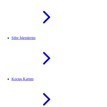
Şifre İşlemlerim
Koçtaş Kartım