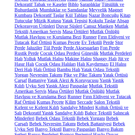
Dekoratif Tabak ve Kaseler
Biblo
Şaraplıklar
Tütsülük ve
Buhurdanlık
Mumluklar ve Şamdanlar
Meyvelik
Magnet
Kumbara
Dekoratif Taşlar
Kül Tablası
Nazar Boncuğu
Kitap
Tutucular
Müzik Kutusu
Yatak Tepsisi
Kokulu Taşlar
Ahşap
Dekorasyon Ürünleri
Duvar Süsleri
Cansız Manken
Mutfak
Tekstili
Amerikan Servis
Masa Örtüleri
Mutfak Önlüğü
Mutfak Havlusu ve Kurulama Bezi
Runner
Fırın Eldiveni ve
Tutacak
Raf Örtüsü
Kumaş Peçete
Ev Tekstili
Perde
Stor
Perde
Jaluziler
Tül Perde
Perde Aksesuarları
Fon Perde
Rustik Perde
Çocuk Odası Perdesi
Güneşlik
Mutfak Perdeleri
Halı
Yolluk
Mutfak Halısı
Makine Halısı
Shaggy Halı
Jüt ve
Hasır Halı
Çocuk Odası Halıları
Halı Kaydırmazı
El Halısı
Deri Halı
Halı Örtüsü
Bambu Halı
Yatak Odası Tekstili
Yorgan
Nevresim Takımı
Pike ve Pike Takımı
Yatak Örtüsü
Çarşaf
Battaniye
Yatak Alezi & Koruyucusu
Yastık
Yastık
Kılıfı
Uyku Seti
Yastık Alezi
Paspaslar
Mutfak Tekstili
Amerikan Servis
Masa Örtüleri
Mutfak Önlüğü
Mutfak
Havlusu ve Kurulama Bezi
Runner
Fırın Eldiveni ve Tutacak
Raf Örtüsü
Kumaş Peçete
Kilim
Seccade
Salon Tekstili
Kırlent ve Kırlent Kılıfı
Sandalye Minderi
Koltuk Örtüsü ve
Şalı
Dekoratif Yastık
Sandalye Kılıfı
Bahçe Tekstili
Salıncak
Minderleri
Bebek Odası Tekstili
Bebek Yorganı
Bebek
Çarşafı
Bebek Nevresim Takımı
Bebek Battaniyesi
Bebek
Uyku Seti
Banyo Tekstil
Banyo Paspasları
Banyo Bakım
Setleri
Banyo Perdeleri
Bornoz
Peştemal
Havlu
Duvar