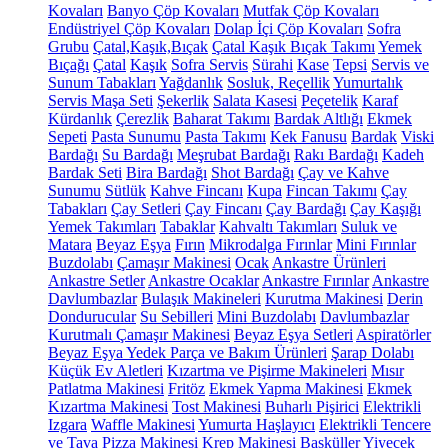
Kovaları
Banyo Çöp Kovaları
Mutfak Çöp Kovaları
Endüstriyel Çöp Kovaları
Dolap İçi Çöp Kovaları
Sofra
Grubu
Çatal,Kaşık,Bıçak
Çatal Kaşık Bıçak Takımı
Yemek
Bıçağı
Çatal
Kaşık
Sofra Servis
Sürahi
Kase
Tepsi
Servis ve
Sunum Tabakları
Yağdanlık
Sosluk, Reçellik
Yumurtalık
Servis Maşa Seti
Şekerlik
Salata Kasesi
Peçetelik
Karaf
Kürdanlık
Çerezlik
Baharat Takımı
Bardak Altlığı
Ekmek
Sepeti
Pasta Sunumu
Pasta Takımı
Kek Fanusu
Bardak
Viski
Bardağı
Su Bardağı
Meşrubat Bardağı
Rakı Bardağı
Kadeh
Bardak Seti
Bira Bardağı
Shot Bardağı
Çay ve Kahve
Sunumu
Sütlük
Kahve Fincanı
Kupa
Fincan Takımı
Çay
Tabakları
Çay Setleri
Çay Fincanı
Çay Bardağı
Çay Kaşığı
Yemek Takımları
Tabaklar
Kahvaltı Takımları
Suluk ve
Matara
Beyaz Eşya
Fırın
Mikrodalga Fırınlar
Mini Fırınlar
Buzdolabı
Çamaşır Makinesi
Ocak
Ankastre Ürünleri
Ankastre Setler
Ankastre Ocaklar
Ankastre Fırınlar
Ankastre
Davlumbazlar
Bulaşık Makineleri
Kurutma Makinesi
Derin
Dondurucular
Su Sebilleri
Mini Buzdolabı
Davlumbazlar
Kurutmalı Çamaşır Makinesi
Beyaz Eşya Setleri
Aspiratörler
Beyaz Eşya Yedek Parça ve Bakım Ürünleri
Şarap Dolabı
Küçük Ev Aletleri
Kızartma ve Pişirme Makineleri
Mısır
Patlatma Makinesi
Fritöz
Ekmek Yapma Makinesi
Ekmek
Kızartma Makinesi
Tost Makinesi
Buharlı Pişirici
Elektrikli
Izgara
Waffle Makinesi
Yumurta Haşlayıcı
Elektrikli Tencere
ve Tava
Pizza Makinesi
Krep Makinesi
Basküller
Yiyecek