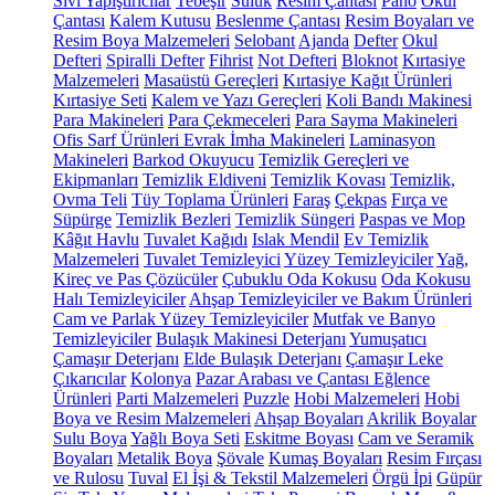
Sıvı Yapıştırıcılar
Tebeşir
Suluk
Resim Çantası
Pano
Okul
Çantası
Kalem Kutusu
Beslenme Çantası
Resim Boyaları ve
Resim Boya Malzemeleri
Selobant
Ajanda
Defter
Okul
Defteri
Spiralli Defter
Fihrist
Not Defteri
Bloknot
Kırtasiye
Malzemeleri
Masaüstü Gereçleri
Kırtasiye Kağıt Ürünleri
Kırtasiye Seti
Kalem ve Yazı Gereçleri
Koli Bandı Makinesi
Para Makineleri
Para Çekmeceleri
Para Sayma Makineleri
Ofis Sarf Ürünleri
Evrak İmha Makineleri
Laminasyon
Makineleri
Barkod Okuyucu
Temizlik Gereçleri ve
Ekipmanları
Temizlik Eldiveni
Temizlik Kovası
Temizlik,
Ovma Teli
Tüy Toplama Ürünleri
Faraş
Çekpas
Fırça ve
Süpürge
Temizlik Bezleri
Temizlik Süngeri
Paspas ve Mop
Kâğıt Havlu
Tuvalet Kağıdı
Islak Mendil
Ev Temizlik
Malzemeleri
Tuvalet Temizleyici
Yüzey Temizleyiciler
Yağ,
Kireç ve Pas Çözücüler
Çubuklu Oda Kokusu
Oda Kokusu
Halı Temizleyiciler
Ahşap Temizleyiciler ve Bakım Ürünleri
Cam ve Parlak Yüzey Temizleyiciler
Mutfak ve Banyo
Temizleyiciler
Bulaşık Makinesi Deterjanı
Yumuşatıcı
Çamaşır Deterjanı
Elde Bulaşık Deterjanı
Çamaşır Leke
Çıkarıcılar
Kolonya
Pazar Arabası ve Çantası
Eğlence
Ürünleri
Parti Malzemeleri
Puzzle
Hobi Malzemeleri
Hobi
Boya ve Resim Malzemeleri
Ahşap Boyaları
Akrilik Boyalar
Sulu Boya
Yağlı Boya Seti
Eskitme Boyası
Cam ve Seramik
Boyaları
Metalik Boya
Şövale
Kumaş Boyaları
Resim Fırçası
ve Rulosu
Tuval
El İşi & Tekstil Malzemeleri
Örgü İpi
Güpür