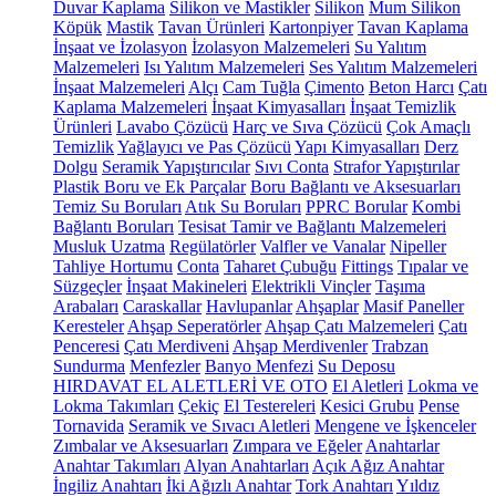
Duvar Kaplama
Silikon ve Mastikler
Silikon
Mum Silikon
Köpük
Mastik
Tavan Ürünleri
Kartonpiyer
Tavan Kaplama
İnşaat ve İzolasyon
İzolasyon Malzemeleri
Su Yalıtım
Malzemeleri
Isı Yalıtım Malzemeleri
Ses Yalıtım Malzemeleri
İnşaat Malzemeleri
Alçı
Cam Tuğla
Çimento
Beton Harcı
Çatı
Kaplama Malzemeleri
İnşaat Kimyasalları
İnşaat Temizlik
Ürünleri
Lavabo Çözücü
Harç ve Sıva Çözücü
Çok Amaçlı
Temizlik
Yağlayıcı ve Pas Çözücü
Yapı Kimyasalları
Derz
Dolgu
Seramik Yapıştırıcılar
Sıvı Conta
Strafor Yapıştırılar
Plastik Boru ve Ek Parçalar
Boru Bağlantı ve Aksesuarları
Temiz Su Boruları
Atık Su Boruları
PPRC Borular
Kombi
Bağlantı Boruları
Tesisat Tamir ve Bağlantı Malzemeleri
Musluk Uzatma
Regülatörler
Valfler ve Vanalar
Nipeller
Tahliye Hortumu
Conta
Taharet Çubuğu
Fittings
Tıpalar ve
Süzgeçler
İnşaat Makineleri
Elektrikli Vinçler
Taşıma
Arabaları
Caraskallar
Havlupanlar
Ahşaplar
Masif Paneller
Keresteler
Ahşap Seperatörler
Ahşap Çatı Malzemeleri
Çatı
Penceresi
Çatı Merdiveni
Ahşap Merdivenler
Trabzan
Sundurma
Menfezler
Banyo Menfezi
Su Deposu
HIRDAVAT EL ALETLERİ VE OTO
El Aletleri
Lokma ve
Lokma Takımları
Çekiç
El Testereleri
Kesici Grubu
Pense
Tornavida
Seramik ve Sıvacı Aletleri
Mengene ve İşkenceler
Zımbalar ve Aksesuarları
Zımpara ve Eğeler
Anahtarlar
Anahtar Takımları
Alyan Anahtarları
Açık Ağız Anahtar
İngiliz Anahtarı
İki Ağızlı Anahtar
Tork Anahtarı
Yıldız