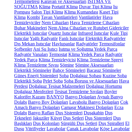
Termometresi
Karavan ve Aksesuarları
ISITMA VE
SOĞUTMA
Klima
Portatif Klima
Duvar Tipi Klima
Isı
Pompası
Salon Tipi Klima
Klima Kumandası
Kaset Tipi
Klima
Kombi
Tavan Vantilatörleri
Vantilatörler
Hava
Temizleyiciler
Nem Cihazları
Hava Temizleme Cihazları
Buhar Makineleri
Nem Alma Cihazları ve Rutubet Gidericiler
Elektrikli Isıtıcılar
Quartz Isıtıcılar
Infrared Isıtıcılar
Kule Tipi
Isıtıcılar
Yağlı Radyatör
Fanlı Isıtıcılar
Elektrikli Radyatörler
Dış Mekan Isıtıcılar
Havlupanlar
Radyatörler
Termosifonlar
Şofbenler
Ani Su Isıtıcı
Isıtma ve Soğutma Yedek Parça
Radyatör Vanaları
Termostat
Klima Yedek Parça
Radyatör
Yedek Parça
Klima Temizleyicisi
Klima Temizleme Spreyi
Klima Temizleme Sıvısı
Şömine
Şömine Aksesuarları
Elektrikli Şömineler
Bahçe Şömineleri
Bacasız Şömineler
Güneş Enerji Sistemleri
Soba
Doğalgaz Sobası
Kuzine Soba
Elektrikli Soba
Pelet Soba
Soba Borusu ve Aksesuarları
Hava
Perdesi
Doğalgaz Tesisat Malzemeleri
Doğalgaz Hortumu
Doğalgaz Menfezleri
Tesisat Temizleme Sıvıları
Boyler
Kalorifer Kazanı
BANYO
Banyo Dolapları
Aynalı Banyo
Dolabı
Banyo Boy Dolapları
Lavabolu Banyo Dolapları
Çok
Amaçlı Banyo Dolapları
Çamaşır Makinesi Dolapları
Ecza
Dolabı
Banyo Rafları
Duş Sistemleri
Duşakabin
Duş
Tekneleri
Jakuziler
Küvet
Duş Setleri
Duş Sistemleri
Duş
Başlıkları
Duş Kolonları
Sürgülü Duş Setleri
Duş Spiralleri
El
Duşu
Vitrifiyeler
Lavabolar
Çanak Lavabolar
Köşe Lavabolar