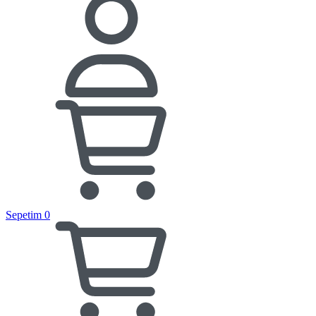
Sepetim
0