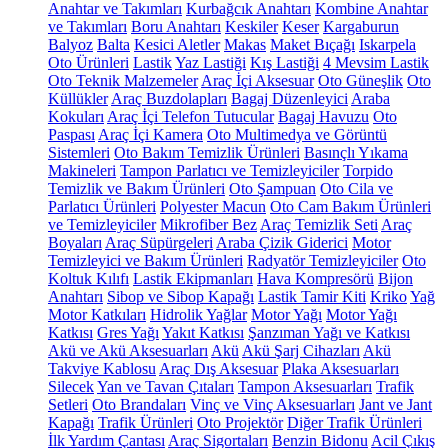
Anahtar ve Takımları
Kurbağcık Anahtarı
Kombine Anahtar
ve Takımları
Boru Anahtarı
Keskiler
Keser
Kargaburun
Balyoz
Balta
Kesici Aletler
Makas
Maket Bıçağı
Iskarpela
Oto Ürünleri
Lastik
Yaz Lastiği
Kış Lastiği
4 Mevsim Lastik
Oto Teknik Malzemeler
Araç İçi Aksesuar
Oto Güneşlik
Oto
Küllükler
Araç Buzdolapları
Bagaj Düzenleyici
Araba
Kokuları
Araç İçi Telefon Tutucular
Bagaj Havuzu
Oto
Paspası
Araç İçi Kamera
Oto Multimedya ve Görüntü
Sistemleri
Oto Bakım Temizlik Ürünleri
Basınçlı Yıkama
Makineleri
Tampon Parlatıcı ve Temizleyiciler
Torpido
Temizlik ve Bakım Ürünleri
Oto Şampuan
Oto Cila ve
Parlatıcı Ürünleri
Polyester Macun
Oto Cam Bakım Ürünleri
ve Temizleyiciler
Mikrofiber Bez
Araç Temizlik Seti
Araç
Boyaları
Araç Süpürgeleri
Araba Çizik Giderici
Motor
Temizleyici ve Bakım Ürünleri
Radyatör Temizleyiciler
Oto
Koltuk Kılıfı
Lastik Ekipmanları
Hava Kompresörü
Bijon
Anahtarı
Sibop ve Sibop Kapağı
Lastik Tamir Kiti
Kriko
Yağ
Motor Katkıları
Hidrolik Yağlar
Motor Yağı
Motor Yağı
Katkısı
Gres Yağı
Yakıt Katkısı
Şanzıman Yağı ve Katkısı
Akü ve Akü Aksesuarları
Akü
Akü Şarj Cihazları
Akü
Takviye Kablosu
Araç Dış Aksesuar
Plaka Aksesuarları
Silecek
Yan ve Tavan Çıtaları
Tampon Aksesuarları
Trafik
Setleri
Oto Brandaları
Vinç ve Vinç Aksesuarları
Jant ve Jant
Kapağı
Trafik Ürünleri
Oto Projektör
Diğer Trafik Ürünleri
İlk Yardım Çantası
Araç Sigortaları
Benzin Bidonu
Acil Çıkış