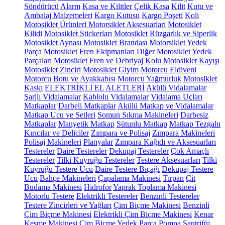
Söndürücü
Alarm
Kasa ve Kilitler
Çelik Kasa
Kilit
Kutu ve
Ambalaj Malzemeleri
Kargo Kutusu
Kargo Poşeti
Koli
Motosiklet Ürünleri
Motorsiklet Aksesuarları
Motosiklet
Kilidi
Motosiklet Stickerları
Motosiklet Rüzgarlık ve Siperlik
Motosiklet Aynası
Motosiklet Brandası
Motorsiklet Yedek
Parça
Motosiklet Fren Ekipmanları
Diğer Motosiklet Yedek
Parçaları
Motosiklet Fren ve Debriyaj Kolu
Motosiklet Kayışı
Motosiklet Zinciri
Motosiklet Giyim
Motorcu Eldiveni
Motorcu Botu ve Ayakkabısı
Motorcu Yağmurluk
Motosiklet
Kaskı
ELEKTRİKLİ EL ALETLERİ
Akülü Vidalamalar
Şarjlı Vidalamalar
Kablolu Vidalamalar
Vidalama Uçları
Matkaplar
Darbeli Matkaplar
Akülü Matkap ve Vidalamalar
Matkap Ucu ve Setleri
Somun Sıkma Makineleri
Darbesiz
Matkaplar
Manyetik Matkap
Sütunlu Matkap
Matkap Tezgahı
Kırıcılar ve Deliciler
Zımpara ve Polisaj
Zımpara Makineleri
Polisaj Makineleri
Planyalar
Zımpara Kağıdı ve Aksesuarları
Testereler
Daire Testereler
Dekupaj Testereler
Çok Amaçlı
Testereler
Tilki Kuyruğu Testereler
Testere Aksesuarları
Tilki
Kuyruğu Testere Ucu
Daire Testere Bıçağı
Dekupaj Testere
Ucu
Bahçe Makineleri
Çapalama Makinesi
Tırpan
Çit
Budama Makinesi
Hidrofor
Yaprak Toplama Makinesi
Motorlu Testere
Elektrikli Testereler
Benzinli Testereler
Testere Zincirleri ve Yağları
Çim Biçme Makinesi
Benzinli
Çim Biçme Makinesi
Elektrikli Çim Biçme Makinesi
Kenar
Kesme Makinesi
Çim Biçme Yedek Parça
Pompa
Santrifüj