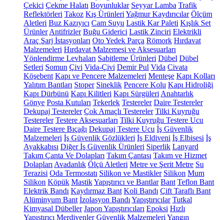
Çekici
Çekme Halatı
Boyunluklar
Seyyar Lamba
Trafik
Reflektörleri
Takoz
Kış Ürünleri
Yağmur Kaydırıcılar
Ölçüm
Aletleri
Buz Kazıyıcı
Cam Suyu
Lastik Kar Paleti
Kışlık Set
Ürünler
Antifrizler
Buğu Giderici
Lastik Zinciri
Elektrikli
Araç Şarj İstasyonları
Oto Yedek Parça
Römork
Hırdavat
Malzemeleri
Hırdavat Malzemesi ve Aksesuarları
Yönlendirme Levhaları
Sabitleme Ürünleri
Dübel
Dübel
Setleri
Somun
Çivi
Vida-Çivi
Demir Pul
Vida
Civata
Köşebent
Kapı ve Pencere Malzemeleri
Menteşe
Kapı Kolları
Yalıtım Bantları
Stoper
Sineklik
Pencere Kolu
Kapı Hidroliği
Kapı Dürbünü
Kapı Kilitleri
Kapı Sürgüleri
Anahtarlık
Gönye
Posta Kutuları
Tekerlek
Testereler
Daire Testereler
Dekupaj Testereler
Çok Amaçlı Testereler
Tilki Kuyruğu
Testereler
Testere Aksesuarları
Tilki Kuyruğu Testere Ucu
Daire Testere Bıçağı
Dekupaj Testere Ucu
İş Güvenlik
Malzemeleri
İş Güvenlik Gözlükleri
İş Eldiveni
İş Elbisesi
İş
Ayakkabısı
Diğer İş Güvenlik Ürünleri
Siperlik
Lanyard
Takım Çanta Ve Dolapları
Takım Çantası
Takım ve Hizmet
Dolapları
Avadanlık
Ölçü Aletleri
Metre ve Şerit Metre
Su
Terazisi
Oda Termostatı
Silikon ve Mastikler
Silikon
Mum
Silikon
Köpük
Mastik
Yapıştırıcı ve Bantlar
Bant
Teflon Bant
Elektrik Bandı
Kaydırmaz Bant
Koli Bandı
Çift Taraflı Bant
Alüminyum Bant
İzolasyon Bandı
Yapıştırıcılar
Tutkal
Kimyasal Dübeller
Japon Yapıştırıcıları
Epoksi
Hızlı
Yapıştırıcı
Merdivenler
Güvenlik Malzemeleri
Yangın