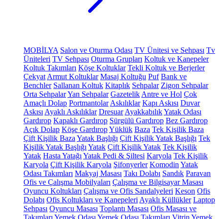
MOBİLYA
Salon ve Oturma Odası
TV Ünitesi ve Sehpası
Tv
Üniteleri
TV Sehpası
Oturma Grupları
Koltuk ve Kanepeler
Koltuk Takımları
Köşe Koltuklar
Tekli Koltuk ve Berjerler
Çekyat
Armut Koltuklar
Masaj Koltuğu
Puf
Bank ve
Benchler
Sallanan Koltuk
Kitaplık
Sehpalar
Zigon Sehpalar
Orta Sehpalar
Yan Sehpalar
Gazetelik
Antre ve Hol
Çok
Amaçlı Dolap
Portmantolar
Askılıklar
Kapı Askısı
Duvar
Askısı
Ayaklı Askılıklar
Dresuar
Ayakkabılık
Yatak Odası
Gardırop
Kapaklı Gardırop
Sürgülü Gardırop
Bez Gardırop
Açık Dolap
Köşe Gardırop
Yüklük
Baza
Tek Kişilik Baza
Çift Kişilik Baza
Yatak Başlığı
Çift Kişilik Yatak Başlığı
Tek
Kişilik Yatak Başlığı
Yatak
Çift Kişilik Yatak
Tek Kişilik
Yatak
Hasta Yatağı
Yatak Pedi & Şiltesi
Karyola
Tek Kişilik
Karyola
Çift Kişilik Karyola
Şifonyerler
Komodin
Yatak
Odası Takımları
Makyaj Masası
Takı Dolabı
Sandık
Paravan
Ofis ve Çalışma Mobilyaları
Çalışma ve Bilgisayar Masası
Oyuncu Koltukları
Çalışma ve Ofis Sandalyeleri
Keson
Ofis
Dolabı
Ofis Koltukları ve Kanepeleri
Ayaklı Küllükler
Laptop
Sehpası
Oyuncu Masası
Toplantı Masası
Ofis Masası ve
Takımları
Yemek Odası
Yemek Odası Takımları
Vitrin
Yemek