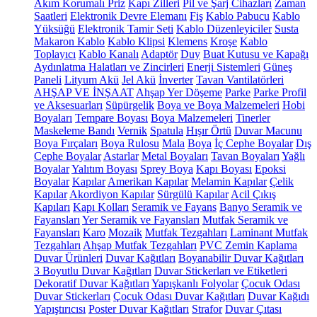
Akım Korumalı Priz
Kapı Zilleri
Pil ve Şarj Cihazları
Zaman
Saatleri
Elektronik Devre Elemanı
Fiş
Kablo Pabucu
Kablo
Yüksüğü
Elektronik Tamir Seti
Kablo Düzenleyiciler
Susta
Makaron Kablo
Kablo Klipsi
Klemens
Kroşe
Kablo
Toplayıcı
Kablo Kanalı
Adaptör
Duy
Buat Kutusu ve Kapağı
Aydınlatma Halatları ve Zincirleri
Enerji Sistemleri
Güneş
Paneli
Lityum Akü
Jel Akü
İnverter
Tavan Vantilatörleri
AHŞAP VE İNŞAAT
Ahşap Yer Döşeme
Parke
Parke Profil
ve Aksesuarları
Süpürgelik
Boya ve Boya Malzemeleri
Hobi
Boyaları
Tempare Boyası
Boya Malzemeleri
Tinerler
Maskeleme Bandı
Vernik
Spatula
Hışır Örtü
Duvar Macunu
Boya Fırçaları
Boya Rulosu
Mala
Boya
İç Cephe Boyalar
Dış
Cephe Boyalar
Astarlar
Metal Boyaları
Tavan Boyaları
Yağlı
Boyalar
Yalıtım Boyası
Sprey Boya
Kapı Boyası
Epoksi
Boyalar
Kapılar
Amerikan Kapılar
Melamin Kapılar
Çelik
Kapılar
Akordiyon Kapılar
Sürgülü Kapılar
Acil Çıkış
Kapıları
Kapı Kolları
Seramik ve Fayans
Banyo Seramik ve
Fayansları
Yer Seramik ve Fayansları
Mutfak Seramik ve
Fayansları
Karo
Mozaik
Mutfak Tezgahları
Laminant Mutfak
Tezgahları
Ahşap Mutfak Tezgahları
PVC Zemin Kaplama
Duvar Ürünleri
Duvar Kağıtları
Boyanabilir Duvar Kağıtları
3 Boyutlu Duvar Kağıtları
Duvar Stickerları ve Etiketleri
Dekoratif Duvar Kağıtları
Yapışkanlı Folyolar
Çocuk Odası
Duvar Stickerları
Çocuk Odası Duvar Kağıtları
Duvar Kağıdı
Yapıştırıcısı
Poster Duvar Kağıtları
Strafor
Duvar Çıtası