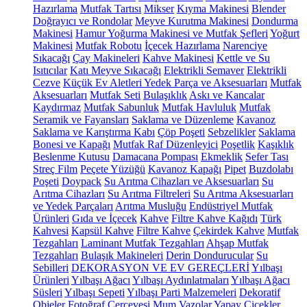
Hazırlama
Mutfak Tartısı
Mikser
Kıyma Makinesi
Blender
Doğrayıcı ve Rondolar
Meyve Kurutma Makinesi
Dondurma
Makinesi
Hamur Yoğurma Makinesi ve Mutfak Şefleri
Yoğurt
Makinesi
Mutfak Robotu
İçecek Hazırlama
Narenciye
Sıkacağı
Çay Makineleri
Kahve Makinesi
Kettle ve Su
Isıtıcılar
Katı Meyve Sıkacağı
Elektrikli Semaver
Elektrikli
Cezve
Küçük Ev Aletleri Yedek Parça ve Aksesuarları
Mutfak
Aksesuarları
Mutfak Seti
Bulaşıklık
Askı ve Kancalar
Kaydırmaz
Mutfak Sabunluk
Mutfak Havluluk
Mutfak
Seramik ve Fayansları
Saklama ve Düzenleme
Kavanoz
Saklama ve Karıştırma Kabı
Çöp Poşeti
Sebzelikler
Saklama
Bonesi ve Kapağı
Mutfak Raf Düzenleyici
Poşetlik
Kaşıklık
Beslenme Kutusu
Damacana Pompası
Ekmeklik
Sefer Tası
Streç Film
Peçete Yüzüğü
Kavanoz Kapağı
Pipet
Buzdolabı
Poşeti
Doypack
Su Arıtma Cihazları ve Aksesuarları
Su
Arıtma Cihazları
Su Arıtma Filtreleri
Su Arıtma Aksesuarları
ve Yedek Parçaları
Arıtma Musluğu
Endüstriyel Mutfak
Ürünleri
Gıda ve İçecek
Kahve
Filtre Kahve Kağıdı
Türk
Kahvesi
Kapsül Kahve
Filtre Kahve
Çekirdek Kahve
Mutfak
Tezgahları
Laminant Mutfak Tezgahları
Ahşap Mutfak
Tezgahları
Bulaşık Makineleri
Derin Dondurucular
Su
Sebilleri
DEKORASYON VE EV GEREÇLERİ
Yılbaşı
Ürünleri
Yılbaşı Ağacı
Yılbaşı Aydınlatmaları
Yılbaşı Ağacı
Süsleri
Yılbaşı Sepeti
Yılbaşı Parti Malzemeleri
Dekoratif
Objeler
Fotoğraf Çerçevesi
Mum
Vazolar
Yapay Çiçekler