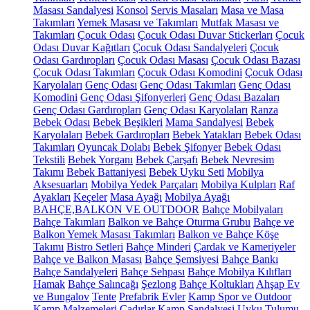
Masası Sandalyesi
Konsol
Servis Masaları
Masa ve Masa
Takımları
Yemek Masası ve Takımları
Mutfak Masası ve
Takımları
Çocuk Odası
Çocuk Odası Duvar Stickerları
Çocuk
Odası Duvar Kağıtları
Çocuk Odası Sandalyeleri
Çocuk
Odası Gardıropları
Çocuk Odası Masası
Çocuk Odası Bazası
Çocuk Odası Takımları
Çocuk Odası Komodini
Çocuk Odası
Karyolaları
Genç Odası
Genç Odası Takımları
Genç Odası
Komodini
Genç Odası Şifonyerleri
Genç Odası Bazaları
Genç Odası Gardıropları
Genç Odası Karyolaları
Ranza
Bebek Odası
Bebek Beşikleri
Mama Sandalyesi
Bebek
Karyolaları
Bebek Gardıropları
Bebek Yatakları
Bebek Odası
Takımları
Oyuncak Dolabı
Bebek Şifonyer
Bebek Odası
Tekstili
Bebek Yorganı
Bebek Çarşafı
Bebek Nevresim
Takımı
Bebek Battaniyesi
Bebek Uyku Seti
Mobilya
Aksesuarları
Mobilya Yedek Parçaları
Mobilya Kulpları
Raf
Ayakları
Keçeler
Masa Ayağı
Mobilya Ayağı
BAHÇE,BALKON VE OUTDOOR
Bahçe Mobilyaları
Bahçe Takımları
Balkon ve Bahçe Oturma Grubu
Bahçe ve
Balkon Yemek Masası Takımları
Balkon ve Bahçe Köşe
Takımı
Bistro Setleri
Bahçe Minderi
Çardak ve Kameriyeler
Bahçe ve Balkon Masası
Bahçe Şemsiyesi
Bahçe Bankı
Bahçe Sandalyeleri
Bahçe Sehpası
Bahçe Mobilya Kılıfları
Hamak
Bahçe Salıncağı
Şezlong
Bahçe Koltukları
Ahşap Ev
ve Bungalov
Tente
Prefabrik Evler
Kamp Spor ve Outdoor
Kamp Malzemeleri
Çadırlar
Kamp Sandalyesi
Uyku Tulumu