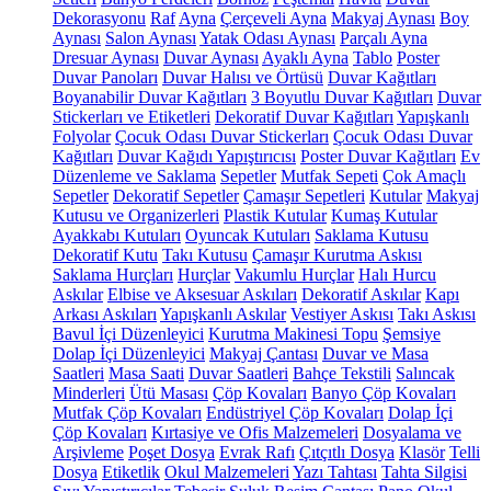
Dekorasyonu
Raf
Ayna
Çerçeveli Ayna
Makyaj Aynası
Boy
Aynası
Salon Aynası
Yatak Odası Aynası
Parçalı Ayna
Dresuar Aynası
Duvar Aynası
Ayaklı Ayna
Tablo
Poster
Duvar Panoları
Duvar Halısı ve Örtüsü
Duvar Kağıtları
Boyanabilir Duvar Kağıtları
3 Boyutlu Duvar Kağıtları
Duvar
Stickerları ve Etiketleri
Dekoratif Duvar Kağıtları
Yapışkanlı
Folyolar
Çocuk Odası Duvar Stickerları
Çocuk Odası Duvar
Kağıtları
Duvar Kağıdı Yapıştırıcısı
Poster Duvar Kağıtları
Ev
Düzenleme ve Saklama
Sepetler
Mutfak Sepeti
Çok Amaçlı
Sepetler
Dekoratif Sepetler
Çamaşır Sepetleri
Kutular
Makyaj
Kutusu ve Organizerleri
Plastik Kutular
Kumaş Kutular
Ayakkabı Kutuları
Oyuncak Kutuları
Saklama Kutusu
Dekoratif Kutu
Takı Kutusu
Çamaşır Kurutma Askısı
Saklama Hurçları
Hurçlar
Vakumlu Hurçlar
Halı Hurcu
Askılar
Elbise ve Aksesuar Askıları
Dekoratif Askılar
Kapı
Arkası Askıları
Yapışkanlı Askılar
Vestiyer Askısı
Takı Askısı
Bavul İçi Düzenleyici
Kurutma Makinesi Topu
Şemsiye
Dolap İçi Düzenleyici
Makyaj Çantası
Duvar ve Masa
Saatleri
Masa Saati
Duvar Saatleri
Bahçe Tekstili
Salıncak
Minderleri
Ütü Masası
Çöp Kovaları
Banyo Çöp Kovaları
Mutfak Çöp Kovaları
Endüstriyel Çöp Kovaları
Dolap İçi
Çöp Kovaları
Kırtasiye ve Ofis Malzemeleri
Dosyalama ve
Arşivleme
Poşet Dosya
Evrak Rafı
Çıtçıtlı Dosya
Klasör
Telli
Dosya
Etiketlik
Okul Malzemeleri
Yazı Tahtası
Tahta Silgisi