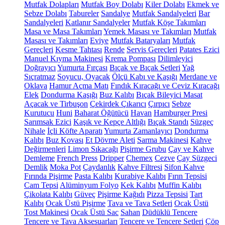
Mutfak Dolapları
Mutfak Boy Dolabı
Kiler Dolabı
Ekmek ve
Sebze Dolabı
Tabureler
Sandalye
Mutfak Sandalyeleri
Bar
Sandalyeleri
Katlanır Sandalyeler
Mutfak Köşe Takımları
Masa ve Masa Takımları
Yemek Masası ve Takımları
Mutfak
Masası ve Takımları
Eviye
Mutfak Bataryaları
Mutfak
Gereçleri
Kesme Tahtası
Rende
Servis Gereçleri
Patates Ezici
Manuel Kıyma Makinesi
Krema Pompası
Dilimleyici
Doğrayıcı
Yumurta Fırçası
Bıçak ve Bıçak Setleri
Yağ
Sıçratmaz
Soyucu, Oyacak
Ölçü Kabı ve Kaşığı
Merdane ve
Oklava
Hamur Açma Matı
Fındık Kıracağı ve Ceviz Kıracağı
Elek
Dondurma Kaşığı
Buz Kalıbı
Bıçak Bileyici Masat
Açacak ve Tirbuşon
Çekirdek Çıkarıcı
Çırpıcı
Sebze
Kurutucu
Huni
Baharat Öğütücü
Havan
Hamburger Presi
Sarımsak Ezici
Kaşık ve Kepçe Altlığı
Bıçak Standı
Süzgeç
Nihale
İçli Köfte Aparatı
Yumurta Zamanlayıcı
Dondurma
Kalıbı
Buz Kovası
Et Dövme Aleti
Sarma Makinesi
Kahve
Değirmenleri
Limon Sıkacağı
Pişirme Grubu
Çay ve Kahve
Demleme
French Press
Dripper
Chemex
Cezve
Çay Süzgeci
Demlik
Moka Pot
Çaydanlık
Kahve Filtresi
Sifon Kahve
Fırında Pişirme
Pasta Kalıbı
Kurabiye Kalıbı
Fırın Tepsisi
Cam Tepsi
Alüminyum Folyo
Kek Kalıbı
Muffin Kalıbı
Çikolata Kalıbı
Güveç
Pişirme Kağıdı
Pizza Tepsisi
Tart
Kalıbı
Ocak Üstü Pişirme
Tava ve Tava Setleri
Ocak Üstü
Tost Makinesi
Ocak Üstü Sac
Sahan
Düdüklü Tencere
Tencere ve Tava Aksesuarları
Tencere ve Tencere Setleri
Çöp