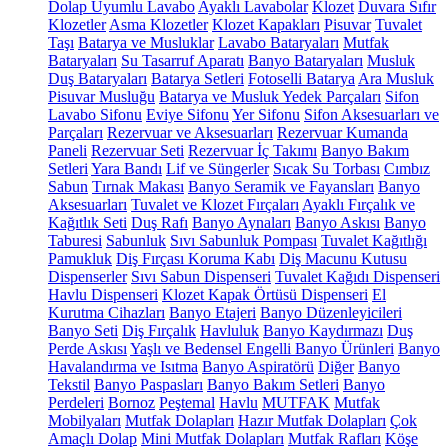
Dolap Uyumlu Lavabo
Ayaklı Lavabolar
Klozet
Duvara Sıfır
Klozetler
Asma Klozetler
Klozet Kapakları
Pisuvar
Tuvalet
Taşı
Batarya ve Musluklar
Lavabo Bataryaları
Mutfak
Bataryaları
Su Tasarruf Aparatı
Banyo Bataryaları
Musluk
Duş Bataryaları
Batarya Setleri
Fotoselli Batarya
Ara Musluk
Pisuvar Musluğu
Batarya ve Musluk Yedek Parçaları
Sifon
Lavabo Sifonu
Eviye Sifonu
Yer Sifonu
Sifon Aksesuarları ve
Parçaları
Rezervuar ve Aksesuarları
Rezervuar Kumanda
Paneli
Rezervuar Seti
Rezervuar İç Takımı
Banyo Bakım
Setleri
Yara Bandı
Lif ve Süngerler
Sıcak Su Torbası
Cımbız
Sabun
Tırnak Makası
Banyo Seramik ve Fayansları
Banyo
Aksesuarları
Tuvalet ve Klozet Fırçaları
Ayaklı Fırçalık ve
Kağıtlık Seti
Duş Rafı
Banyo Aynaları
Banyo Askısı
Banyo
Taburesi
Sabunluk
Sıvı Sabunluk Pompası
Tuvalet Kağıtlığı
Pamukluk
Diş Fırçası Koruma Kabı
Diş Macunu Kutusu
Dispenserler
Sıvı Sabun Dispenseri
Tuvalet Kağıdı Dispenseri
Havlu Dispenseri
Klozet Kapak Örtüsü Dispenseri
El
Kurutma Cihazları
Banyo Etajeri
Banyo Düzenleyicileri
Banyo Seti
Diş Fırçalık
Havluluk
Banyo Kaydırmazı
Duş
Perde Askısı
Yaşlı ve Bedensel Engelli Banyo Ürünleri
Banyo
Havalandırma ve Isıtma
Banyo Aspiratörü
Diğer
Banyo
Tekstil
Banyo Paspasları
Banyo Bakım Setleri
Banyo
Perdeleri
Bornoz
Peştemal
Havlu
MUTFAK
Mutfak
Mobilyaları
Mutfak Dolapları
Hazır Mutfak Dolapları
Çok
Amaçlı Dolap
Mini Mutfak Dolapları
Mutfak Rafları
Köşe