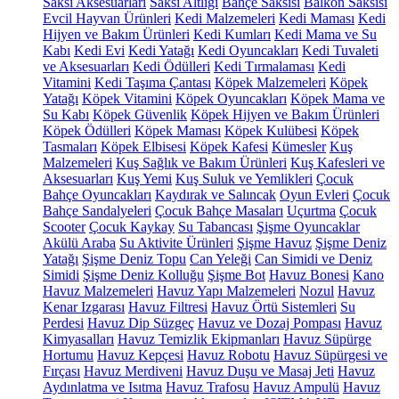
Saksı Aksesuarları
Saksı Altlığı
Bahçe Saksısı
Balkon Saksısı
Evcil Hayvan Ürünleri
Kedi Malzemeleri
Kedi Maması
Kedi
Hijyen ve Bakım Ürünleri
Kedi Kumları
Kedi Mama ve Su
Kabı
Kedi Evi
Kedi Yatağı
Kedi Oyuncakları
Kedi Tuvaleti
ve Aksesuarları
Kedi Ödülleri
Kedi Tırmalaması
Kedi
Vitamini
Kedi Taşıma Çantası
Köpek Malzemeleri
Köpek
Yatağı
Köpek Vitamini
Köpek Oyuncakları
Köpek Mama ve
Su Kabı
Köpek Güvenlik
Köpek Hijyen ve Bakım Ürünleri
Köpek Ödülleri
Köpek Maması
Köpek Kulübesi
Köpek
Tasmaları
Köpek Elbisesi
Köpek Kafesi
Kümesler
Kuş
Malzemeleri
Kuş Sağlık ve Bakım Ürünleri
Kuş Kafesleri ve
Aksesuarları
Kuş Yemi
Kuş Suluk ve Yemlikleri
Çocuk
Bahçe Oyuncakları
Kaydırak ve Salıncak
Oyun Evleri
Çocuk
Bahçe Sandalyeleri
Çocuk Bahçe Masaları
Uçurtma
Çocuk
Scooter
Çocuk Kaykay
Su Tabancası
Şişme Oyuncaklar
Akülü Araba
Su Aktivite Ürünleri
Şişme Havuz
Şişme Deniz
Yatağı
Şişme Deniz Topu
Can Yeleği
Can Simidi ve Deniz
Simidi
Şişme Deniz Kolluğu
Şişme Bot
Havuz Bonesi
Kano
Havuz Malzemeleri
Havuz Yapı Malzemeleri
Nozul
Havuz
Kenar Izgarası
Havuz Filtresi
Havuz Örtü Sistemleri
Su
Perdesi
Havuz Dip Süzgeç
Havuz ve Dozaj Pompası
Havuz
Kimyasalları
Havuz Temizlik Ekipmanları
Havuz Süpürge
Hortumu
Havuz Kepçesi
Havuz Robotu
Havuz Süpürgesi ve
Fırçası
Havuz Merdiveni
Havuz Duşu ve Masaj Jeti
Havuz
Aydınlatma ve Isıtma
Havuz Trafosu
Havuz Ampulü
Havuz