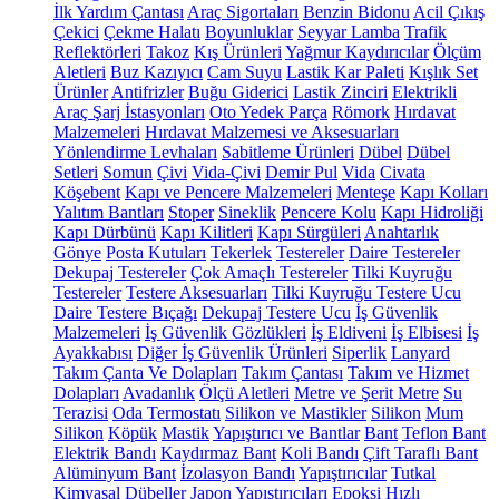
İlk Yardım Çantası
Araç Sigortaları
Benzin Bidonu
Acil Çıkış
Çekici
Çekme Halatı
Boyunluklar
Seyyar Lamba
Trafik
Reflektörleri
Takoz
Kış Ürünleri
Yağmur Kaydırıcılar
Ölçüm
Aletleri
Buz Kazıyıcı
Cam Suyu
Lastik Kar Paleti
Kışlık Set
Ürünler
Antifrizler
Buğu Giderici
Lastik Zinciri
Elektrikli
Araç Şarj İstasyonları
Oto Yedek Parça
Römork
Hırdavat
Malzemeleri
Hırdavat Malzemesi ve Aksesuarları
Yönlendirme Levhaları
Sabitleme Ürünleri
Dübel
Dübel
Setleri
Somun
Çivi
Vida-Çivi
Demir Pul
Vida
Civata
Köşebent
Kapı ve Pencere Malzemeleri
Menteşe
Kapı Kolları
Yalıtım Bantları
Stoper
Sineklik
Pencere Kolu
Kapı Hidroliği
Kapı Dürbünü
Kapı Kilitleri
Kapı Sürgüleri
Anahtarlık
Gönye
Posta Kutuları
Tekerlek
Testereler
Daire Testereler
Dekupaj Testereler
Çok Amaçlı Testereler
Tilki Kuyruğu
Testereler
Testere Aksesuarları
Tilki Kuyruğu Testere Ucu
Daire Testere Bıçağı
Dekupaj Testere Ucu
İş Güvenlik
Malzemeleri
İş Güvenlik Gözlükleri
İş Eldiveni
İş Elbisesi
İş
Ayakkabısı
Diğer İş Güvenlik Ürünleri
Siperlik
Lanyard
Takım Çanta Ve Dolapları
Takım Çantası
Takım ve Hizmet
Dolapları
Avadanlık
Ölçü Aletleri
Metre ve Şerit Metre
Su
Terazisi
Oda Termostatı
Silikon ve Mastikler
Silikon
Mum
Silikon
Köpük
Mastik
Yapıştırıcı ve Bantlar
Bant
Teflon Bant
Elektrik Bandı
Kaydırmaz Bant
Koli Bandı
Çift Taraflı Bant
Alüminyum Bant
İzolasyon Bandı
Yapıştırıcılar
Tutkal
Kimyasal Dübeller
Japon Yapıştırıcıları
Epoksi
Hızlı