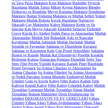
ve Tava
Pizza Makinesi
Krep Makinesi
Basküller
Yiyecek
Hazırlama
Mutfak Tartısı
Mikser
Kıyma Makinesi
Blender
Doğrayıcı ve Rondolar
Meyve Kurutma Makinesi
Dondurma
Makinesi
Hamur Yoğurma Makinesi ve Mutfak Şefleri
Yoğurt
Makinesi
Mutfak Robotu
İçecek Hazırlama
Narenciye
Sıkacağı
Çay Makineleri
Kahve Makinesi
Kettle ve Su
Isıtıcılar
Katı Meyve Sıkacağı
Elektrikli Semaver
Elektrikli
Cezve
Küçük Ev Aletleri Yedek Parça ve Aksesuarları
Mutfak
Aksesuarları
Mutfak Seti
Bulaşıklık
Askı ve Kancalar
Kaydırmaz
Mutfak Sabunluk
Mutfak Havluluk
Mutfak
Seramik ve Fayansları
Saklama ve Düzenleme
Kavanoz
Saklama ve Karıştırma Kabı
Çöp Poşeti
Sebzelikler
Saklama
Bonesi ve Kapağı
Mutfak Raf Düzenleyici
Poşetlik
Kaşıklık
Beslenme Kutusu
Damacana Pompası
Ekmeklik
Sefer Tası
Streç Film
Peçete Yüzüğü
Kavanoz Kapağı
Pipet
Buzdolabı
Poşeti
Doypack
Su Arıtma Cihazları ve Aksesuarları
Su
Arıtma Cihazları
Su Arıtma Filtreleri
Su Arıtma Aksesuarları
ve Yedek Parçaları
Arıtma Musluğu
Endüstriyel Mutfak
Ürünleri
Gıda ve İçecek
Kahve
Filtre Kahve Kağıdı
Türk
Kahvesi
Kapsül Kahve
Filtre Kahve
Çekirdek Kahve
Mutfak
Tezgahları
Laminant Mutfak Tezgahları
Ahşap Mutfak
Tezgahları
Bulaşık Makineleri
Derin Dondurucular
Su
Sebilleri
DEKORASYON VE EV GEREÇLERİ
Yılbaşı
Ürünleri
Yılbaşı Ağacı
Yılbaşı Aydınlatmaları
Yılbaşı Ağacı
Süsleri
Yılbaşı Sepeti
Yılbaşı Parti Malzemeleri
Dekoratif