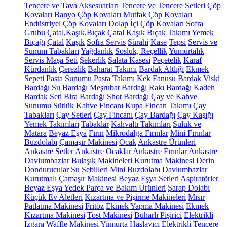
Tencere ve Tava Aksesuarları
Tencere ve Tencere Setleri
Çöp
Kovaları
Banyo Çöp Kovaları
Mutfak Çöp Kovaları
Endüstriyel Çöp Kovaları
Dolap İçi Çöp Kovaları
Sofra
Grubu
Çatal,Kaşık,Bıçak
Çatal Kaşık Bıçak Takımı
Yemek
Bıçağı
Çatal
Kaşık
Sofra Servis
Sürahi
Kase
Tepsi
Servis ve
Sunum Tabakları
Yağdanlık
Sosluk, Reçellik
Yumurtalık
Servis Maşa Seti
Şekerlik
Salata Kasesi
Peçetelik
Karaf
Kürdanlık
Çerezlik
Baharat Takımı
Bardak Altlığı
Ekmek
Sepeti
Pasta Sunumu
Pasta Takımı
Kek Fanusu
Bardak
Viski
Bardağı
Su Bardağı
Meşrubat Bardağı
Rakı Bardağı
Kadeh
Bardak Seti
Bira Bardağı
Shot Bardağı
Çay ve Kahve
Sunumu
Sütlük
Kahve Fincanı
Kupa
Fincan Takımı
Çay
Tabakları
Çay Setleri
Çay Fincanı
Çay Bardağı
Çay Kaşığı
Yemek Takımları
Tabaklar
Kahvaltı Takımları
Suluk ve
Matara
Beyaz Eşya
Fırın
Mikrodalga Fırınlar
Mini Fırınlar
Buzdolabı
Çamaşır Makinesi
Ocak
Ankastre Ürünleri
Ankastre Setler
Ankastre Ocaklar
Ankastre Fırınlar
Ankastre
Davlumbazlar
Bulaşık Makineleri
Kurutma Makinesi
Derin
Dondurucular
Su Sebilleri
Mini Buzdolabı
Davlumbazlar
Kurutmalı Çamaşır Makinesi
Beyaz Eşya Setleri
Aspiratörler
Beyaz Eşya Yedek Parça ve Bakım Ürünleri
Şarap Dolabı
Küçük Ev Aletleri
Kızartma ve Pişirme Makineleri
Mısır
Patlatma Makinesi
Fritöz
Ekmek Yapma Makinesi
Ekmek
Kızartma Makinesi
Tost Makinesi
Buharlı Pişirici
Elektrikli
Izgara
Waffle Makinesi
Yumurta Haşlayıcı
Elektrikli Tencere