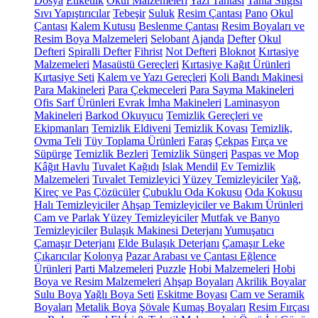
Dosya
Etiketlik
Okul Malzemeleri
Yazı Tahtası
Tahta Silgisi
Sıvı Yapıştırıcılar
Tebeşir
Suluk
Resim Çantası
Pano
Okul
Çantası
Kalem Kutusu
Beslenme Çantası
Resim Boyaları ve
Resim Boya Malzemeleri
Selobant
Ajanda
Defter
Okul
Defteri
Spiralli Defter
Fihrist
Not Defteri
Bloknot
Kırtasiye
Malzemeleri
Masaüstü Gereçleri
Kırtasiye Kağıt Ürünleri
Kırtasiye Seti
Kalem ve Yazı Gereçleri
Koli Bandı Makinesi
Para Makineleri
Para Çekmeceleri
Para Sayma Makineleri
Ofis Sarf Ürünleri
Evrak İmha Makineleri
Laminasyon
Makineleri
Barkod Okuyucu
Temizlik Gereçleri ve
Ekipmanları
Temizlik Eldiveni
Temizlik Kovası
Temizlik,
Ovma Teli
Tüy Toplama Ürünleri
Faraş
Çekpas
Fırça ve
Süpürge
Temizlik Bezleri
Temizlik Süngeri
Paspas ve Mop
Kâğıt Havlu
Tuvalet Kağıdı
Islak Mendil
Ev Temizlik
Malzemeleri
Tuvalet Temizleyici
Yüzey Temizleyiciler
Yağ,
Kireç ve Pas Çözücüler
Çubuklu Oda Kokusu
Oda Kokusu
Halı Temizleyiciler
Ahşap Temizleyiciler ve Bakım Ürünleri
Cam ve Parlak Yüzey Temizleyiciler
Mutfak ve Banyo
Temizleyiciler
Bulaşık Makinesi Deterjanı
Yumuşatıcı
Çamaşır Deterjanı
Elde Bulaşık Deterjanı
Çamaşır Leke
Çıkarıcılar
Kolonya
Pazar Arabası ve Çantası
Eğlence
Ürünleri
Parti Malzemeleri
Puzzle
Hobi Malzemeleri
Hobi
Boya ve Resim Malzemeleri
Ahşap Boyaları
Akrilik Boyalar
Sulu Boya
Yağlı Boya Seti
Eskitme Boyası
Cam ve Seramik
Boyaları
Metalik Boya
Şövale
Kumaş Boyaları
Resim Fırçası