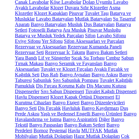
Çanak Lavabolar
Köşe Lavabolar
Dolap Uyumlu Lavabo
Ayaklı Lavabolar
Klozet
Duvara Sıfır Klozetler
Asma
Klozetler
Klozet Kapakları
Pisuvar
Tuvalet Taşı
Batarya ve
Musluklar
Lavabo Bataryaları
Mutfak Bataryaları
Su Tasarruf
Aparatı
Banyo Bataryaları
Musluk
Duş Bataryaları
Batarya
Setleri
Fotoselli Batarya
Ara Musluk
Pisuvar Musluğu
Batarya ve Musluk Yedek Parçaları
Sifon
Lavabo Sifonu
Eviye Sifonu
Yer Sifonu
Sifon Aksesuarları ve Parçaları
Rezervuar ve Aksesuarları
Rezervuar Kumanda Paneli
Rezervuar Seti
Rezervuar İç Takımı
Banyo Bakım Setleri
Yara Bandı
Lif ve Süngerler
Sıcak Su Torbası
Cımbız
Sabun
Tırnak Makası
Banyo Seramik ve Fayansları
Banyo
Aksesuarları
Tuvalet ve Klozet Fırçaları
Ayaklı Fırçalık ve
Kağıtlık Seti
Duş Rafı
Banyo Aynaları
Banyo Askısı
Banyo
Taburesi
Sabunluk
Sıvı Sabunluk Pompası
Tuvalet Kağıtlığı
Pamukluk
Diş Fırçası Koruma Kabı
Diş Macunu Kutusu
Dispenserler
Sıvı Sabun Dispenseri
Tuvalet Kağıdı Dispenseri
Havlu Dispenseri
Klozet Kapak Örtüsü Dispenseri
El
Kurutma Cihazları
Banyo Etajeri
Banyo Düzenleyicileri
Banyo Seti
Diş Fırçalık
Havluluk
Banyo Kaydırmazı
Duş
Perde Askısı
Yaşlı ve Bedensel Engelli Banyo Ürünleri
Banyo
Havalandırma ve Isıtma
Banyo Aspiratörü
Diğer
Banyo
Tekstil
Banyo Paspasları
Banyo Bakım Setleri
Banyo
Perdeleri
Bornoz
Peştemal
Havlu
MUTFAK
Mutfak
Mobilyaları
Mutfak Dolapları
Hazır Mutfak Dolapları
Çok