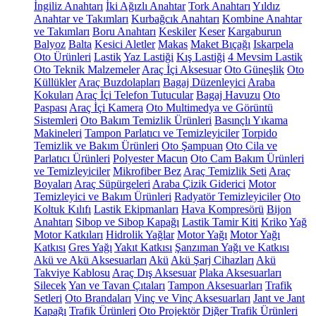
İngiliz Anahtarı
İki Ağızlı Anahtar
Tork Anahtarı
Yıldız
Anahtar ve Takımları
Kurbağcık Anahtarı
Kombine Anahtar
ve Takımları
Boru Anahtarı
Keskiler
Keser
Kargaburun
Balyoz
Balta
Kesici Aletler
Makas
Maket Bıçağı
Iskarpela
Oto Ürünleri
Lastik
Yaz Lastiği
Kış Lastiği
4 Mevsim Lastik
Oto Teknik Malzemeler
Araç İçi Aksesuar
Oto Güneşlik
Oto
Küllükler
Araç Buzdolapları
Bagaj Düzenleyici
Araba
Kokuları
Araç İçi Telefon Tutucular
Bagaj Havuzu
Oto
Paspası
Araç İçi Kamera
Oto Multimedya ve Görüntü
Sistemleri
Oto Bakım Temizlik Ürünleri
Basınçlı Yıkama
Makineleri
Tampon Parlatıcı ve Temizleyiciler
Torpido
Temizlik ve Bakım Ürünleri
Oto Şampuan
Oto Cila ve
Parlatıcı Ürünleri
Polyester Macun
Oto Cam Bakım Ürünleri
ve Temizleyiciler
Mikrofiber Bez
Araç Temizlik Seti
Araç
Boyaları
Araç Süpürgeleri
Araba Çizik Giderici
Motor
Temizleyici ve Bakım Ürünleri
Radyatör Temizleyiciler
Oto
Koltuk Kılıfı
Lastik Ekipmanları
Hava Kompresörü
Bijon
Anahtarı
Sibop ve Sibop Kapağı
Lastik Tamir Kiti
Kriko
Yağ
Motor Katkıları
Hidrolik Yağlar
Motor Yağı
Motor Yağı
Katkısı
Gres Yağı
Yakıt Katkısı
Şanzıman Yağı ve Katkısı
Akü ve Akü Aksesuarları
Akü
Akü Şarj Cihazları
Akü
Takviye Kablosu
Araç Dış Aksesuar
Plaka Aksesuarları
Silecek
Yan ve Tavan Çıtaları
Tampon Aksesuarları
Trafik
Setleri
Oto Brandaları
Vinç ve Vinç Aksesuarları
Jant ve Jant
Kapağı
Trafik Ürünleri
Oto Projektör
Diğer Trafik Ürünleri