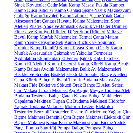
Sinek Kovucular
Çadır Matı
Kamp Masası
Pusula
Kampet
Kamp Duşu
Isıtıcılar
Kamp Çantası
Şişme Yastık
Magnezyum
Çubuğu
Kamp Tuvaleti
Kamp Taburesi
Şişme Yatak
Çadır
Aksesuarı
Sırt Çantası
Hayatta Kalma Malzemeleri
Spor
Aletleri
Pilates, Yoga ve Jimnastik
Ağırlık ve Halter Ürünleri
Fitness ve Kardiyo Ürünleri
Diğer Spor Ürünleri
Valiz ve
Bavul
Kamp Mutfak Malzemeleri
Termal Çanta
Matara
Kamp Yemek Pişirme Seti
Kamp Buzluk ve Soğutucu
Ürünler
Kamp Demliği
Kamp Tavası
Kamp Ocağı
Kamp
Mutfak Aksesuarları
Çakmak ve Yakıcılar
Termoslar
Aydınlatma Ekipmanları
El Feneri
Işıldak
Kafa Lambası
Kamp El Aletleri
Kamp Testeresi
Kamp Küreği
Kamp Bıçağı
Kamp Baltası
Avcılık Malzemeleri
Balık Av Malzemeleri
Bisiklet ve Scooter
Bisiklet
Elektrikli Scooter
Bahçe Aletleri
Çapa
Kürek
Bahçe Eldiveni
Tırmık
Budama Makası
Aşı
Makası
Fide Dikici ve Sökücü
Orak
Bahçe El Aleti Setleri
Çim Makası
Tırpan Misinası
Aşı Bıçağı
Meyve Toplama Aleti
Budama Testeresi
Bahçe Çatalı
Kazma
Bahçe Makineleri
Çapalama Makinesi
Tırpan
Çit Budama Makinesi
Hidrofor
Yaprak Toplama Makinesi
Motorlu Testere
Elektrikli
Testereler
Benzinli Testereler
Testere Zincirleri ve Yağları
Çim
Biçme Makinesi
Benzinli Çim Biçme Makinesi
Elektrikli Çim
Biçme Makinesi
Kenar Kesme Makinesi
Çim Biçme Yedek
Parça
Pompa
Santrifüj Pompa
Dalgıç Pompası
Bahçe