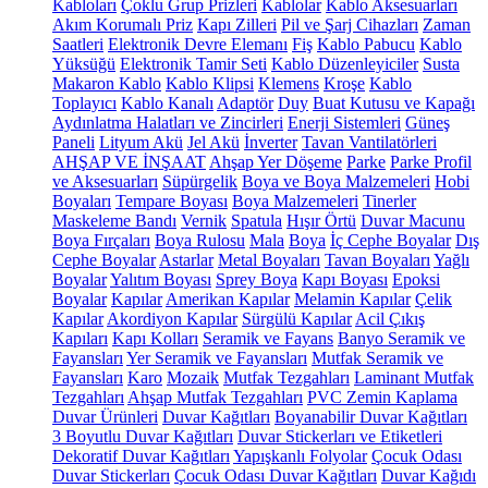
Kabloları
Çoklu Grup Prizleri
Kablolar
Kablo Aksesuarları
Akım Korumalı Priz
Kapı Zilleri
Pil ve Şarj Cihazları
Zaman
Saatleri
Elektronik Devre Elemanı
Fiş
Kablo Pabucu
Kablo
Yüksüğü
Elektronik Tamir Seti
Kablo Düzenleyiciler
Susta
Makaron Kablo
Kablo Klipsi
Klemens
Kroşe
Kablo
Toplayıcı
Kablo Kanalı
Adaptör
Duy
Buat Kutusu ve Kapağı
Aydınlatma Halatları ve Zincirleri
Enerji Sistemleri
Güneş
Paneli
Lityum Akü
Jel Akü
İnverter
Tavan Vantilatörleri
AHŞAP VE İNŞAAT
Ahşap Yer Döşeme
Parke
Parke Profil
ve Aksesuarları
Süpürgelik
Boya ve Boya Malzemeleri
Hobi
Boyaları
Tempare Boyası
Boya Malzemeleri
Tinerler
Maskeleme Bandı
Vernik
Spatula
Hışır Örtü
Duvar Macunu
Boya Fırçaları
Boya Rulosu
Mala
Boya
İç Cephe Boyalar
Dış
Cephe Boyalar
Astarlar
Metal Boyaları
Tavan Boyaları
Yağlı
Boyalar
Yalıtım Boyası
Sprey Boya
Kapı Boyası
Epoksi
Boyalar
Kapılar
Amerikan Kapılar
Melamin Kapılar
Çelik
Kapılar
Akordiyon Kapılar
Sürgülü Kapılar
Acil Çıkış
Kapıları
Kapı Kolları
Seramik ve Fayans
Banyo Seramik ve
Fayansları
Yer Seramik ve Fayansları
Mutfak Seramik ve
Fayansları
Karo
Mozaik
Mutfak Tezgahları
Laminant Mutfak
Tezgahları
Ahşap Mutfak Tezgahları
PVC Zemin Kaplama
Duvar Ürünleri
Duvar Kağıtları
Boyanabilir Duvar Kağıtları
3 Boyutlu Duvar Kağıtları
Duvar Stickerları ve Etiketleri
Dekoratif Duvar Kağıtları
Yapışkanlı Folyolar
Çocuk Odası
Duvar Stickerları
Çocuk Odası Duvar Kağıtları
Duvar Kağıdı