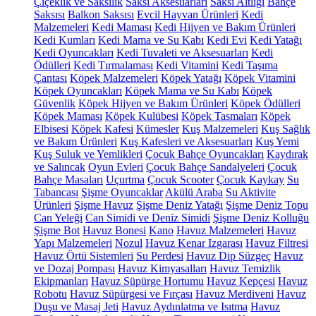
Çiçeklik ve Saksılık
Saksı Aksesuarları
Saksı Altlığı
Bahçe
Saksısı
Balkon Saksısı
Evcil Hayvan Ürünleri
Kedi
Malzemeleri
Kedi Maması
Kedi Hijyen ve Bakım Ürünleri
Kedi Kumları
Kedi Mama ve Su Kabı
Kedi Evi
Kedi Yatağı
Kedi Oyuncakları
Kedi Tuvaleti ve Aksesuarları
Kedi
Ödülleri
Kedi Tırmalaması
Kedi Vitamini
Kedi Taşıma
Çantası
Köpek Malzemeleri
Köpek Yatağı
Köpek Vitamini
Köpek Oyuncakları
Köpek Mama ve Su Kabı
Köpek
Güvenlik
Köpek Hijyen ve Bakım Ürünleri
Köpek Ödülleri
Köpek Maması
Köpek Kulübesi
Köpek Tasmaları
Köpek
Elbisesi
Köpek Kafesi
Kümesler
Kuş Malzemeleri
Kuş Sağlık
ve Bakım Ürünleri
Kuş Kafesleri ve Aksesuarları
Kuş Yemi
Kuş Suluk ve Yemlikleri
Çocuk Bahçe Oyuncakları
Kaydırak
ve Salıncak
Oyun Evleri
Çocuk Bahçe Sandalyeleri
Çocuk
Bahçe Masaları
Uçurtma
Çocuk Scooter
Çocuk Kaykay
Su
Tabancası
Şişme Oyuncaklar
Akülü Araba
Su Aktivite
Ürünleri
Şişme Havuz
Şişme Deniz Yatağı
Şişme Deniz Topu
Can Yeleği
Can Simidi ve Deniz Simidi
Şişme Deniz Kolluğu
Şişme Bot
Havuz Bonesi
Kano
Havuz Malzemeleri
Havuz
Yapı Malzemeleri
Nozul
Havuz Kenar Izgarası
Havuz Filtresi
Havuz Örtü Sistemleri
Su Perdesi
Havuz Dip Süzgeç
Havuz
ve Dozaj Pompası
Havuz Kimyasalları
Havuz Temizlik
Ekipmanları
Havuz Süpürge Hortumu
Havuz Kepçesi
Havuz
Robotu
Havuz Süpürgesi ve Fırçası
Havuz Merdiveni
Havuz
Duşu ve Masaj Jeti
Havuz Aydınlatma ve Isıtma
Havuz