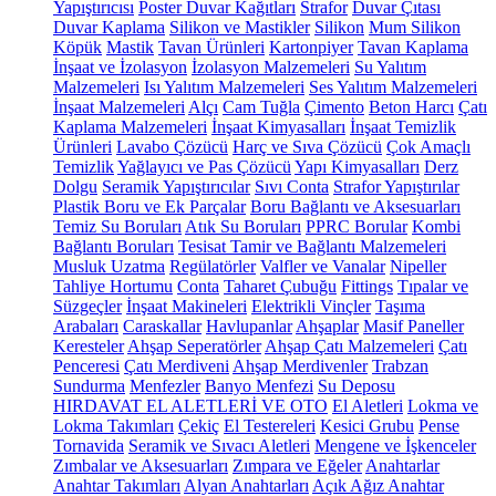
Yapıştırıcısı
Poster Duvar Kağıtları
Strafor
Duvar Çıtası
Duvar Kaplama
Silikon ve Mastikler
Silikon
Mum Silikon
Köpük
Mastik
Tavan Ürünleri
Kartonpiyer
Tavan Kaplama
İnşaat ve İzolasyon
İzolasyon Malzemeleri
Su Yalıtım
Malzemeleri
Isı Yalıtım Malzemeleri
Ses Yalıtım Malzemeleri
İnşaat Malzemeleri
Alçı
Cam Tuğla
Çimento
Beton Harcı
Çatı
Kaplama Malzemeleri
İnşaat Kimyasalları
İnşaat Temizlik
Ürünleri
Lavabo Çözücü
Harç ve Sıva Çözücü
Çok Amaçlı
Temizlik
Yağlayıcı ve Pas Çözücü
Yapı Kimyasalları
Derz
Dolgu
Seramik Yapıştırıcılar
Sıvı Conta
Strafor Yapıştırılar
Plastik Boru ve Ek Parçalar
Boru Bağlantı ve Aksesuarları
Temiz Su Boruları
Atık Su Boruları
PPRC Borular
Kombi
Bağlantı Boruları
Tesisat Tamir ve Bağlantı Malzemeleri
Musluk Uzatma
Regülatörler
Valfler ve Vanalar
Nipeller
Tahliye Hortumu
Conta
Taharet Çubuğu
Fittings
Tıpalar ve
Süzgeçler
İnşaat Makineleri
Elektrikli Vinçler
Taşıma
Arabaları
Caraskallar
Havlupanlar
Ahşaplar
Masif Paneller
Keresteler
Ahşap Seperatörler
Ahşap Çatı Malzemeleri
Çatı
Penceresi
Çatı Merdiveni
Ahşap Merdivenler
Trabzan
Sundurma
Menfezler
Banyo Menfezi
Su Deposu
HIRDAVAT EL ALETLERİ VE OTO
El Aletleri
Lokma ve
Lokma Takımları
Çekiç
El Testereleri
Kesici Grubu
Pense
Tornavida
Seramik ve Sıvacı Aletleri
Mengene ve İşkenceler
Zımbalar ve Aksesuarları
Zımpara ve Eğeler
Anahtarlar
Anahtar Takımları
Alyan Anahtarları
Açık Ağız Anahtar