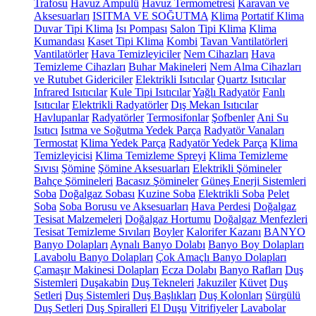
Trafosu
Havuz Ampulü
Havuz Termometresi
Karavan ve
Aksesuarları
ISITMA VE SOĞUTMA
Klima
Portatif Klima
Duvar Tipi Klima
Isı Pompası
Salon Tipi Klima
Klima
Kumandası
Kaset Tipi Klima
Kombi
Tavan Vantilatörleri
Vantilatörler
Hava Temizleyiciler
Nem Cihazları
Hava
Temizleme Cihazları
Buhar Makineleri
Nem Alma Cihazları
ve Rutubet Gidericiler
Elektrikli Isıtıcılar
Quartz Isıtıcılar
Infrared Isıtıcılar
Kule Tipi Isıtıcılar
Yağlı Radyatör
Fanlı
Isıtıcılar
Elektrikli Radyatörler
Dış Mekan Isıtıcılar
Havlupanlar
Radyatörler
Termosifonlar
Şofbenler
Ani Su
Isıtıcı
Isıtma ve Soğutma Yedek Parça
Radyatör Vanaları
Termostat
Klima Yedek Parça
Radyatör Yedek Parça
Klima
Temizleyicisi
Klima Temizleme Spreyi
Klima Temizleme
Sıvısı
Şömine
Şömine Aksesuarları
Elektrikli Şömineler
Bahçe Şömineleri
Bacasız Şömineler
Güneş Enerji Sistemleri
Soba
Doğalgaz Sobası
Kuzine Soba
Elektrikli Soba
Pelet
Soba
Soba Borusu ve Aksesuarları
Hava Perdesi
Doğalgaz
Tesisat Malzemeleri
Doğalgaz Hortumu
Doğalgaz Menfezleri
Tesisat Temizleme Sıvıları
Boyler
Kalorifer Kazanı
BANYO
Banyo Dolapları
Aynalı Banyo Dolabı
Banyo Boy Dolapları
Lavabolu Banyo Dolapları
Çok Amaçlı Banyo Dolapları
Çamaşır Makinesi Dolapları
Ecza Dolabı
Banyo Rafları
Duş
Sistemleri
Duşakabin
Duş Tekneleri
Jakuziler
Küvet
Duş
Setleri
Duş Sistemleri
Duş Başlıkları
Duş Kolonları
Sürgülü
Duş Setleri
Duş Spiralleri
El Duşu
Vitrifiyeler
Lavabolar