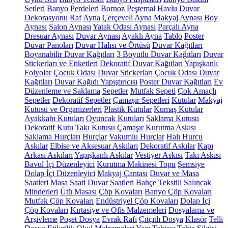
Setleri
Banyo Perdeleri
Bornoz
Peştemal
Havlu
Duvar
Dekorasyonu
Raf
Ayna
Çerçeveli Ayna
Makyaj Aynası
Boy
Aynası
Salon Aynası
Yatak Odası Aynası
Parçalı Ayna
Dresuar Aynası
Duvar Aynası
Ayaklı Ayna
Tablo
Poster
Duvar Panoları
Duvar Halısı ve Örtüsü
Duvar Kağıtları
Boyanabilir Duvar Kağıtları
3 Boyutlu Duvar Kağıtları
Duvar
Stickerları ve Etiketleri
Dekoratif Duvar Kağıtları
Yapışkanlı
Folyolar
Çocuk Odası Duvar Stickerları
Çocuk Odası Duvar
Kağıtları
Duvar Kağıdı Yapıştırıcısı
Poster Duvar Kağıtları
Ev
Düzenleme ve Saklama
Sepetler
Mutfak Sepeti
Çok Amaçlı
Sepetler
Dekoratif Sepetler
Çamaşır Sepetleri
Kutular
Makyaj
Kutusu ve Organizerleri
Plastik Kutular
Kumaş Kutular
Ayakkabı Kutuları
Oyuncak Kutuları
Saklama Kutusu
Dekoratif Kutu
Takı Kutusu
Çamaşır Kurutma Askısı
Saklama Hurçları
Hurçlar
Vakumlu Hurçlar
Halı Hurcu
Askılar
Elbise ve Aksesuar Askıları
Dekoratif Askılar
Kapı
Arkası Askıları
Yapışkanlı Askılar
Vestiyer Askısı
Takı Askısı
Bavul İçi Düzenleyici
Kurutma Makinesi Topu
Şemsiye
Dolap İçi Düzenleyici
Makyaj Çantası
Duvar ve Masa
Saatleri
Masa Saati
Duvar Saatleri
Bahçe Tekstili
Salıncak
Minderleri
Ütü Masası
Çöp Kovaları
Banyo Çöp Kovaları
Mutfak Çöp Kovaları
Endüstriyel Çöp Kovaları
Dolap İçi
Çöp Kovaları
Kırtasiye ve Ofis Malzemeleri
Dosyalama ve
Arşivleme
Poşet Dosya
Evrak Rafı
Çıtçıtlı Dosya
Klasör
Telli