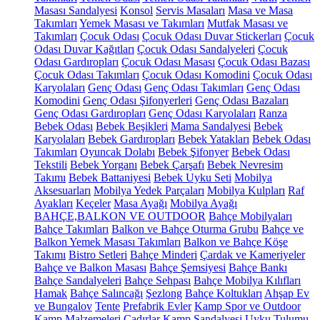
Masası Sandalyesi
Konsol
Servis Masaları
Masa ve Masa
Takımları
Yemek Masası ve Takımları
Mutfak Masası ve
Takımları
Çocuk Odası
Çocuk Odası Duvar Stickerları
Çocuk
Odası Duvar Kağıtları
Çocuk Odası Sandalyeleri
Çocuk
Odası Gardıropları
Çocuk Odası Masası
Çocuk Odası Bazası
Çocuk Odası Takımları
Çocuk Odası Komodini
Çocuk Odası
Karyolaları
Genç Odası
Genç Odası Takımları
Genç Odası
Komodini
Genç Odası Şifonyerleri
Genç Odası Bazaları
Genç Odası Gardıropları
Genç Odası Karyolaları
Ranza
Bebek Odası
Bebek Beşikleri
Mama Sandalyesi
Bebek
Karyolaları
Bebek Gardıropları
Bebek Yatakları
Bebek Odası
Takımları
Oyuncak Dolabı
Bebek Şifonyer
Bebek Odası
Tekstili
Bebek Yorganı
Bebek Çarşafı
Bebek Nevresim
Takımı
Bebek Battaniyesi
Bebek Uyku Seti
Mobilya
Aksesuarları
Mobilya Yedek Parçaları
Mobilya Kulpları
Raf
Ayakları
Keçeler
Masa Ayağı
Mobilya Ayağı
BAHÇE,BALKON VE OUTDOOR
Bahçe Mobilyaları
Bahçe Takımları
Balkon ve Bahçe Oturma Grubu
Bahçe ve
Balkon Yemek Masası Takımları
Balkon ve Bahçe Köşe
Takımı
Bistro Setleri
Bahçe Minderi
Çardak ve Kameriyeler
Bahçe ve Balkon Masası
Bahçe Şemsiyesi
Bahçe Bankı
Bahçe Sandalyeleri
Bahçe Sehpası
Bahçe Mobilya Kılıfları
Hamak
Bahçe Salıncağı
Şezlong
Bahçe Koltukları
Ahşap Ev
ve Bungalov
Tente
Prefabrik Evler
Kamp Spor ve Outdoor
Kamp Malzemeleri
Çadırlar
Kamp Sandalyesi
Uyku Tulumu