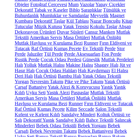
Objeler
Fotoğraf Çerçevesi
Mum
Vazolar
Yapay Çiçekler
Dekoratif Tabak ve Kaseler
Biblo
Şaraplıklar
Tütsülük ve
Buhurdanlık
Mumluklar ve Şamdanlar
Meyvelik
Magnet
Kumbara
Dekoratif Taşlar
Kül Tablası
Nazar Boncuğu
Kitap
Tutucular
Müzik Kutusu
Yatak Tepsisi
Kokulu Taşlar
Ahşap
Dekorasyon Ürünleri
Duvar Süsleri
Cansız Manken
Mutfak
Tekstili
Amerikan Servis
Masa Örtüleri
Mutfak Önlüğü
Mutfak Havlusu ve Kurulama Bezi
Runner
Fırın Eldiveni ve
Tutacak
Raf Örtüsü
Kumaş Peçete
Ev Tekstili
Perde
Stor
Perde
Jaluziler
Tül Perde
Perde Aksesuarları
Fon Perde
Rustik Perde
Çocuk Odası Perdesi
Güneşlik
Mutfak Perdeleri
Halı
Yolluk
Mutfak Halısı
Makine Halısı
Shaggy Halı
Jüt ve
Hasır Halı
Çocuk Odası Halıları
Halı Kaydırmazı
El Halısı
Deri Halı
Halı Örtüsü
Bambu Halı
Yatak Odası Tekstili
Yorgan
Nevresim Takımı
Pike ve Pike Takımı
Yatak Örtüsü
Çarşaf
Battaniye
Yatak Alezi & Koruyucusu
Yastık
Yastık
Kılıfı
Uyku Seti
Yastık Alezi
Paspaslar
Mutfak Tekstili
Amerikan Servis
Masa Örtüleri
Mutfak Önlüğü
Mutfak
Havlusu ve Kurulama Bezi
Runner
Fırın Eldiveni ve Tutacak
Raf Örtüsü
Kumaş Peçete
Kilim
Seccade
Salon Tekstili
Kırlent ve Kırlent Kılıfı
Sandalye Minderi
Koltuk Örtüsü ve
Şalı
Dekoratif Yastık
Sandalye Kılıfı
Bahçe Tekstili
Salıncak
Minderleri
Bebek Odası Tekstili
Bebek Yorganı
Bebek
Çarşafı
Bebek Nevresim Takımı
Bebek Battaniyesi
Bebek
Uyku Seti
Banyo Tekstil
Banyo Paspasları
Banyo Bakım