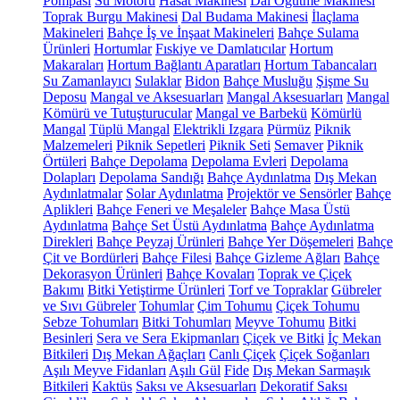
Pompası
Su Motoru
Hasat Makinesi
Dal Öğütme Makinesi
Toprak Burgu Makinesi
Dal Budama Makinesi
İlaçlama
Makineleri
Bahçe İş ve İnşaat Makineleri
Bahçe Sulama
Ürünleri
Hortumlar
Fıskiye ve Damlatıcılar
Hortum
Makaraları
Hortum Bağlantı Aparatları
Hortum Tabancaları
Su Zamanlayıcı
Sulaklar
Bidon
Bahçe Musluğu
Şişme Su
Deposu
Mangal ve Aksesuarları
Mangal Aksesuarları
Mangal
Kömürü ve Tutuşturucular
Mangal ve Barbekü
Kömürlü
Mangal
Tüplü Mangal
Elektrikli Izgara
Pürmüz
Piknik
Malzemeleri
Piknik Sepetleri
Piknik Seti
Semaver
Piknik
Örtüleri
Bahçe Depolama
Depolama Evleri
Depolama
Dolapları
Depolama Sandığı
Bahçe Aydınlatma
Dış Mekan
Aydınlatmalar
Solar Aydınlatma
Projektör ve Sensörler
Bahçe
Aplikleri
Bahçe Feneri ve Meşaleler
Bahçe Masa Üstü
Aydınlatma
Bahçe Set Üstü Aydınlatma
Bahçe Aydınlatma
Direkleri
Bahçe Peyzaj Ürünleri
Bahçe Yer Döşemeleri
Bahçe
Çit ve Bordürleri
Bahçe Filesi
Bahçe Gizleme Ağları
Bahçe
Dekorasyon Ürünleri
Bahçe Kovaları
Toprak ve Çiçek
Bakımı
Bitki Yetiştirme Ürünleri
Torf ve Topraklar
Gübreler
ve Sıvı Gübreler
Tohumlar
Çim Tohumu
Çiçek Tohumu
Sebze Tohumları
Bitki Tohumları
Meyve Tohumu
Bitki
Besinleri
Sera ve Sera Ekipmanları
Çiçek ve Bitki
İç Mekan
Bitkileri
Dış Mekan Ağaçları
Canlı Çiçek
Çiçek Soğanları
Aşılı Meyve Fidanları
Aşılı Gül
Fide
Dış Mekan Sarmaşık
Bitkileri
Kaktüs
Saksı ve Aksesuarları
Dekoratif Saksı