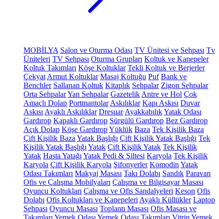
MOBİLYA
Salon ve Oturma Odası
TV Ünitesi ve Sehpası
Tv
Üniteleri
TV Sehpası
Oturma Grupları
Koltuk ve Kanepeler
Koltuk Takımları
Köşe Koltuklar
Tekli Koltuk ve Berjerler
Çekyat
Armut Koltuklar
Masaj Koltuğu
Puf
Bank ve
Benchler
Sallanan Koltuk
Kitaplık
Sehpalar
Zigon Sehpalar
Orta Sehpalar
Yan Sehpalar
Gazetelik
Antre ve Hol
Çok
Amaçlı Dolap
Portmantolar
Askılıklar
Kapı Askısı
Duvar
Askısı
Ayaklı Askılıklar
Dresuar
Ayakkabılık
Yatak Odası
Gardırop
Kapaklı Gardırop
Sürgülü Gardırop
Bez Gardırop
Açık Dolap
Köşe Gardırop
Yüklük
Baza
Tek Kişilik Baza
Çift Kişilik Baza
Yatak Başlığı
Çift Kişilik Yatak Başlığı
Tek
Kişilik Yatak Başlığı
Yatak
Çift Kişilik Yatak
Tek Kişilik
Yatak
Hasta Yatağı
Yatak Pedi & Şiltesi
Karyola
Tek Kişilik
Karyola
Çift Kişilik Karyola
Şifonyerler
Komodin
Yatak
Odası Takımları
Makyaj Masası
Takı Dolabı
Sandık
Paravan
Ofis ve Çalışma Mobilyaları
Çalışma ve Bilgisayar Masası
Oyuncu Koltukları
Çalışma ve Ofis Sandalyeleri
Keson
Ofis
Dolabı
Ofis Koltukları ve Kanepeleri
Ayaklı Küllükler
Laptop
Sehpası
Oyuncu Masası
Toplantı Masası
Ofis Masası ve
Takımları
Yemek Odası
Yemek Odası Takımları
Vitrin
Yemek