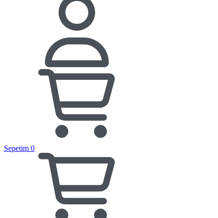
Sepetim
0