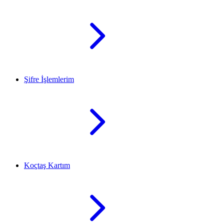
Şifre İşlemlerim
Koçtaş Kartım