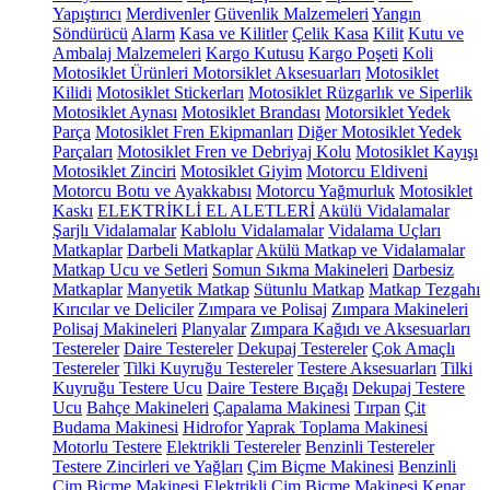
Yapıştırıcı
Merdivenler
Güvenlik Malzemeleri
Yangın
Söndürücü
Alarm
Kasa ve Kilitler
Çelik Kasa
Kilit
Kutu ve
Ambalaj Malzemeleri
Kargo Kutusu
Kargo Poşeti
Koli
Motosiklet Ürünleri
Motorsiklet Aksesuarları
Motosiklet
Kilidi
Motosiklet Stickerları
Motosiklet Rüzgarlık ve Siperlik
Motosiklet Aynası
Motosiklet Brandası
Motorsiklet Yedek
Parça
Motosiklet Fren Ekipmanları
Diğer Motosiklet Yedek
Parçaları
Motosiklet Fren ve Debriyaj Kolu
Motosiklet Kayışı
Motosiklet Zinciri
Motosiklet Giyim
Motorcu Eldiveni
Motorcu Botu ve Ayakkabısı
Motorcu Yağmurluk
Motosiklet
Kaskı
ELEKTRİKLİ EL ALETLERİ
Akülü Vidalamalar
Şarjlı Vidalamalar
Kablolu Vidalamalar
Vidalama Uçları
Matkaplar
Darbeli Matkaplar
Akülü Matkap ve Vidalamalar
Matkap Ucu ve Setleri
Somun Sıkma Makineleri
Darbesiz
Matkaplar
Manyetik Matkap
Sütunlu Matkap
Matkap Tezgahı
Kırıcılar ve Deliciler
Zımpara ve Polisaj
Zımpara Makineleri
Polisaj Makineleri
Planyalar
Zımpara Kağıdı ve Aksesuarları
Testereler
Daire Testereler
Dekupaj Testereler
Çok Amaçlı
Testereler
Tilki Kuyruğu Testereler
Testere Aksesuarları
Tilki
Kuyruğu Testere Ucu
Daire Testere Bıçağı
Dekupaj Testere
Ucu
Bahçe Makineleri
Çapalama Makinesi
Tırpan
Çit
Budama Makinesi
Hidrofor
Yaprak Toplama Makinesi
Motorlu Testere
Elektrikli Testereler
Benzinli Testereler
Testere Zincirleri ve Yağları
Çim Biçme Makinesi
Benzinli
Çim Biçme Makinesi
Elektrikli Çim Biçme Makinesi
Kenar