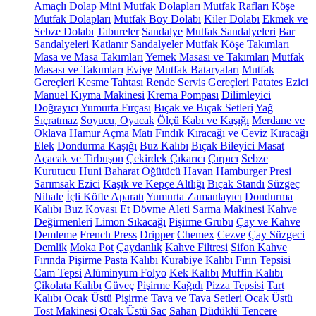
Amaçlı Dolap
Mini Mutfak Dolapları
Mutfak Rafları
Köşe
Mutfak Dolapları
Mutfak Boy Dolabı
Kiler Dolabı
Ekmek ve
Sebze Dolabı
Tabureler
Sandalye
Mutfak Sandalyeleri
Bar
Sandalyeleri
Katlanır Sandalyeler
Mutfak Köşe Takımları
Masa ve Masa Takımları
Yemek Masası ve Takımları
Mutfak
Masası ve Takımları
Eviye
Mutfak Bataryaları
Mutfak
Gereçleri
Kesme Tahtası
Rende
Servis Gereçleri
Patates Ezici
Manuel Kıyma Makinesi
Krema Pompası
Dilimleyici
Doğrayıcı
Yumurta Fırçası
Bıçak ve Bıçak Setleri
Yağ
Sıçratmaz
Soyucu, Oyacak
Ölçü Kabı ve Kaşığı
Merdane ve
Oklava
Hamur Açma Matı
Fındık Kıracağı ve Ceviz Kıracağı
Elek
Dondurma Kaşığı
Buz Kalıbı
Bıçak Bileyici Masat
Açacak ve Tirbuşon
Çekirdek Çıkarıcı
Çırpıcı
Sebze
Kurutucu
Huni
Baharat Öğütücü
Havan
Hamburger Presi
Sarımsak Ezici
Kaşık ve Kepçe Altlığı
Bıçak Standı
Süzgeç
Nihale
İçli Köfte Aparatı
Yumurta Zamanlayıcı
Dondurma
Kalıbı
Buz Kovası
Et Dövme Aleti
Sarma Makinesi
Kahve
Değirmenleri
Limon Sıkacağı
Pişirme Grubu
Çay ve Kahve
Demleme
French Press
Dripper
Chemex
Cezve
Çay Süzgeci
Demlik
Moka Pot
Çaydanlık
Kahve Filtresi
Sifon Kahve
Fırında Pişirme
Pasta Kalıbı
Kurabiye Kalıbı
Fırın Tepsisi
Cam Tepsi
Alüminyum Folyo
Kek Kalıbı
Muffin Kalıbı
Çikolata Kalıbı
Güveç
Pişirme Kağıdı
Pizza Tepsisi
Tart
Kalıbı
Ocak Üstü Pişirme
Tava ve Tava Setleri
Ocak Üstü
Tost Makinesi
Ocak Üstü Sac
Sahan
Düdüklü Tencere