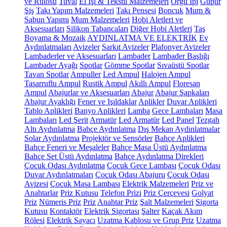
ve Rulosu
Tuval
El İşi & Tekstil Malzemeleri
Örgü İpi
Güpür
Şiş
Takı Yapım Malzemeleri
Takı Pensesi
Boncuk
Mum &
Sabun Yapımı
Mum Malzemeleri
Hobi Aletleri ve
Aksesuarları
Silikon Tabancaları
Diğer Hobi Aletleri
Taş
Boyama & Mozaik
AYDINLATMA VE ELEKTRİK
Ev
Aydınlatmaları
Avizeler
Sarkıt Avizeler
Plafonyer Avizeler
Lambaderler ve Aksesuarları
Lambader
Lambader Başlığı
Lambader Ayağı
Spotlar
Gömme Spotlar
Sıvaüstü Spotlar
Tavan Spotlar
Ampuller
Led Ampul
Halojen Ampul
Tasarruflu Ampul
Rustik Ampul
Akıllı Ampul
Floresan
Ampul
Abajurlar ve Aksesuarları
Abajur
Abajur Şapkaları
Abajur Ayaklığı
Fener ve Işıldaklar
Aplikler
Duvar Aplikleri
Tablo Aplikleri
Banyo Aplikleri
Lamba
Gece Lambaları
Masa
Lambaları
Led Şerit
Armatür
Led Armatür
Led Panel
Tezgah
Altı Aydınlatma
Bahçe Aydınlatma
Dış Mekan Aydınlatmalar
Solar Aydınlatma
Projektör ve Sensörler
Bahçe Aplikleri
Bahçe Feneri ve Meşaleler
Bahçe Masa Üstü Aydınlatma
Bahçe Set Üstü Aydınlatma
Bahçe Aydınlatma Direkleri
Çocuk Odası Aydınlatma
Çocuk Gece Lambası
Çocuk Odası
Duvar Aydınlatmaları
Çocuk Odası Abajuru
Çocuk Odası
Avizesi
Çocuk Masa Lambası
Elektrik Malzemeleri
Priz ve
Anahtarlar
Priz Kutusu
Telefon Prizi
Priz Çerçevesi
Golyat
Priz
Nümeris Priz
Priz
Anahtar Priz
Şalt Malzemeleri
Sigorta
Kutusu
Kontaktör
Elektrik Sigortası
Şalter
Kaçak Akım
Rölesi
Elektrik Sayacı
Uzatma Kablosu ve Grup Priz
Uzatma