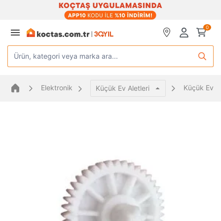
0
Ürün, kategori veya marka ara...
Elektronik
Küçük Ev Al
Küçük Ev Aletleri