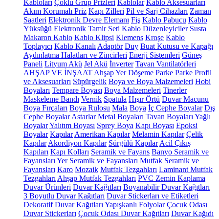
Kabloları
Çoklu Grup Prizleri
Kablolar
Kablo Aksesuarları
Akım Korumalı Priz
Kapı Zilleri
Pil ve Şarj Cihazları
Zaman
Saatleri
Elektronik Devre Elemanı
Fiş
Kablo Pabucu
Kablo
Yüksüğü
Elektronik Tamir Seti
Kablo Düzenleyiciler
Susta
Makaron Kablo
Kablo Klipsi
Klemens
Kroşe
Kablo
Toplayıcı
Kablo Kanalı
Adaptör
Duy
Buat Kutusu ve Kapağı
Aydınlatma Halatları ve Zincirleri
Enerji Sistemleri
Güneş
Paneli
Lityum Akü
Jel Akü
İnverter
Tavan Vantilatörleri
AHŞAP VE İNŞAAT
Ahşap Yer Döşeme
Parke
Parke Profil
ve Aksesuarları
Süpürgelik
Boya ve Boya Malzemeleri
Hobi
Boyaları
Tempare Boyası
Boya Malzemeleri
Tinerler
Maskeleme Bandı
Vernik
Spatula
Hışır Örtü
Duvar Macunu
Boya Fırçaları
Boya Rulosu
Mala
Boya
İç Cephe Boyalar
Dış
Cephe Boyalar
Astarlar
Metal Boyaları
Tavan Boyaları
Yağlı
Boyalar
Yalıtım Boyası
Sprey Boya
Kapı Boyası
Epoksi
Boyalar
Kapılar
Amerikan Kapılar
Melamin Kapılar
Çelik
Kapılar
Akordiyon Kapılar
Sürgülü Kapılar
Acil Çıkış
Kapıları
Kapı Kolları
Seramik ve Fayans
Banyo Seramik ve
Fayansları
Yer Seramik ve Fayansları
Mutfak Seramik ve
Fayansları
Karo
Mozaik
Mutfak Tezgahları
Laminant Mutfak
Tezgahları
Ahşap Mutfak Tezgahları
PVC Zemin Kaplama
Duvar Ürünleri
Duvar Kağıtları
Boyanabilir Duvar Kağıtları
3 Boyutlu Duvar Kağıtları
Duvar Stickerları ve Etiketleri
Dekoratif Duvar Kağıtları
Yapışkanlı Folyolar
Çocuk Odası
Duvar Stickerları
Çocuk Odası Duvar Kağıtları
Duvar Kağıdı