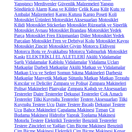
Yapıştırıcı
Merdivenler
Güvenlik Malzemeleri
Yangın
Söndürücü
Alarm
Kasa ve Kilitler
Çelik Kasa
Kilit
Kutu ve
Ambalaj Malzemeleri
Kargo Kutusu
Kargo Poşeti
Koli
Motosiklet Ürünleri
Motorsiklet Aksesuarları
Motosiklet
Kilidi
Motosiklet Stickerları
Motosiklet Rüzgarlık ve Siperlik
Motosiklet Aynası
Motosiklet Brandası
Motorsiklet Yedek
Parça
Motosiklet Fren Ekipmanları
Diğer Motosiklet Yedek
Parçaları
Motosiklet Fren ve Debriyaj Kolu
Motosiklet Kayışı
Motosiklet Zinciri
Motosiklet Giyim
Motorcu Eldiveni
Motorcu Botu ve Ayakkabısı
Motorcu Yağmurluk
Motosiklet
Kaskı
ELEKTRİKLİ EL ALETLERİ
Akülü Vidalamalar
Şarjlı Vidalamalar
Kablolu Vidalamalar
Vidalama Uçları
Matkaplar
Darbeli Matkaplar
Akülü Matkap ve Vidalamalar
Matkap Ucu ve Setleri
Somun Sıkma Makineleri
Darbesiz
Matkaplar
Manyetik Matkap
Sütunlu Matkap
Matkap Tezgahı
Kırıcılar ve Deliciler
Zımpara ve Polisaj
Zımpara Makineleri
Polisaj Makineleri
Planyalar
Zımpara Kağıdı ve Aksesuarları
Testereler
Daire Testereler
Dekupaj Testereler
Çok Amaçlı
Testereler
Tilki Kuyruğu Testereler
Testere Aksesuarları
Tilki
Kuyruğu Testere Ucu
Daire Testere Bıçağı
Dekupaj Testere
Ucu
Bahçe Makineleri
Çapalama Makinesi
Tırpan
Çit
Budama Makinesi
Hidrofor
Yaprak Toplama Makinesi
Motorlu Testere
Elektrikli Testereler
Benzinli Testereler
Testere Zincirleri ve Yağları
Çim Biçme Makinesi
Benzinli
Çim Biçme Makinesi
Elektrikli Çim Biçme Makinesi
Kenar