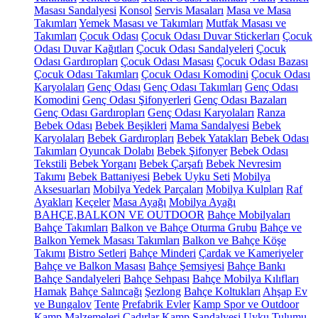
Masası Sandalyesi
Konsol
Servis Masaları
Masa ve Masa
Takımları
Yemek Masası ve Takımları
Mutfak Masası ve
Takımları
Çocuk Odası
Çocuk Odası Duvar Stickerları
Çocuk
Odası Duvar Kağıtları
Çocuk Odası Sandalyeleri
Çocuk
Odası Gardıropları
Çocuk Odası Masası
Çocuk Odası Bazası
Çocuk Odası Takımları
Çocuk Odası Komodini
Çocuk Odası
Karyolaları
Genç Odası
Genç Odası Takımları
Genç Odası
Komodini
Genç Odası Şifonyerleri
Genç Odası Bazaları
Genç Odası Gardıropları
Genç Odası Karyolaları
Ranza
Bebek Odası
Bebek Beşikleri
Mama Sandalyesi
Bebek
Karyolaları
Bebek Gardıropları
Bebek Yatakları
Bebek Odası
Takımları
Oyuncak Dolabı
Bebek Şifonyer
Bebek Odası
Tekstili
Bebek Yorganı
Bebek Çarşafı
Bebek Nevresim
Takımı
Bebek Battaniyesi
Bebek Uyku Seti
Mobilya
Aksesuarları
Mobilya Yedek Parçaları
Mobilya Kulpları
Raf
Ayakları
Keçeler
Masa Ayağı
Mobilya Ayağı
BAHÇE,BALKON VE OUTDOOR
Bahçe Mobilyaları
Bahçe Takımları
Balkon ve Bahçe Oturma Grubu
Bahçe ve
Balkon Yemek Masası Takımları
Balkon ve Bahçe Köşe
Takımı
Bistro Setleri
Bahçe Minderi
Çardak ve Kameriyeler
Bahçe ve Balkon Masası
Bahçe Şemsiyesi
Bahçe Bankı
Bahçe Sandalyeleri
Bahçe Sehpası
Bahçe Mobilya Kılıfları
Hamak
Bahçe Salıncağı
Şezlong
Bahçe Koltukları
Ahşap Ev
ve Bungalov
Tente
Prefabrik Evler
Kamp Spor ve Outdoor
Kamp Malzemeleri
Çadırlar
Kamp Sandalyesi
Uyku Tulumu