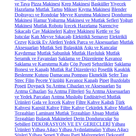
ve Tava
Pizza Makinesi
Krep Makinesi
Basküller
Yiyecek
Hazırlama
Mutfak Tartısı
Mikser
Kıyma Makinesi
Blender
Doğrayıcı ve Rondolar
Meyve Kurutma Makinesi
Dondurma
Makinesi
Hamur Yoğurma Makinesi ve Mutfak Şefleri
Yoğurt
Makinesi
Mutfak Robotu
İçecek Hazırlama
Narenciye
Sıkacağı
Çay Makineleri
Kahve Makinesi
Kettle ve Su
Isıtıcılar
Katı Meyve Sıkacağı
Elektrikli Semaver
Elektrikli
Cezve
Küçük Ev Aletleri Yedek Parça ve Aksesuarları
Mutfak
Aksesuarları
Mutfak Seti
Bulaşıklık
Askı ve Kancalar
Kaydırmaz
Mutfak Sabunluk
Mutfak Havluluk
Mutfak
Seramik ve Fayansları
Saklama ve Düzenleme
Kavanoz
Saklama ve Karıştırma Kabı
Çöp Poşeti
Sebzelikler
Saklama
Bonesi ve Kapağı
Mutfak Raf Düzenleyici
Poşetlik
Kaşıklık
Beslenme Kutusu
Damacana Pompası
Ekmeklik
Sefer Tası
Streç Film
Peçete Yüzüğü
Kavanoz Kapağı
Pipet
Buzdolabı
Poşeti
Doypack
Su Arıtma Cihazları ve Aksesuarları
Su
Arıtma Cihazları
Su Arıtma Filtreleri
Su Arıtma Aksesuarları
ve Yedek Parçaları
Arıtma Musluğu
Endüstriyel Mutfak
Ürünleri
Gıda ve İçecek
Kahve
Filtre Kahve Kağıdı
Türk
Kahvesi
Kapsül Kahve
Filtre Kahve
Çekirdek Kahve
Mutfak
Tezgahları
Laminant Mutfak Tezgahları
Ahşap Mutfak
Tezgahları
Bulaşık Makineleri
Derin Dondurucular
Su
Sebilleri
DEKORASYON VE EV GEREÇLERİ
Yılbaşı
Ürünleri
Yılbaşı Ağacı
Yılbaşı Aydınlatmaları
Yılbaşı Ağacı
Süsleri
Yılbaşı Sepeti
Yılbaşı Parti Malzemeleri
Dekoratif