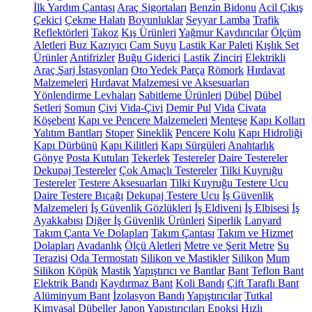
İlk Yardım Çantası
Araç Sigortaları
Benzin Bidonu
Acil Çıkış
Çekici
Çekme Halatı
Boyunluklar
Seyyar Lamba
Trafik
Reflektörleri
Takoz
Kış Ürünleri
Yağmur Kaydırıcılar
Ölçüm
Aletleri
Buz Kazıyıcı
Cam Suyu
Lastik Kar Paleti
Kışlık Set
Ürünler
Antifrizler
Buğu Giderici
Lastik Zinciri
Elektrikli
Araç Şarj İstasyonları
Oto Yedek Parça
Römork
Hırdavat
Malzemeleri
Hırdavat Malzemesi ve Aksesuarları
Yönlendirme Levhaları
Sabitleme Ürünleri
Dübel
Dübel
Setleri
Somun
Çivi
Vida-Çivi
Demir Pul
Vida
Civata
Köşebent
Kapı ve Pencere Malzemeleri
Menteşe
Kapı Kolları
Yalıtım Bantları
Stoper
Sineklik
Pencere Kolu
Kapı Hidroliği
Kapı Dürbünü
Kapı Kilitleri
Kapı Sürgüleri
Anahtarlık
Gönye
Posta Kutuları
Tekerlek
Testereler
Daire Testereler
Dekupaj Testereler
Çok Amaçlı Testereler
Tilki Kuyruğu
Testereler
Testere Aksesuarları
Tilki Kuyruğu Testere Ucu
Daire Testere Bıçağı
Dekupaj Testere Ucu
İş Güvenlik
Malzemeleri
İş Güvenlik Gözlükleri
İş Eldiveni
İş Elbisesi
İş
Ayakkabısı
Diğer İş Güvenlik Ürünleri
Siperlik
Lanyard
Takım Çanta Ve Dolapları
Takım Çantası
Takım ve Hizmet
Dolapları
Avadanlık
Ölçü Aletleri
Metre ve Şerit Metre
Su
Terazisi
Oda Termostatı
Silikon ve Mastikler
Silikon
Mum
Silikon
Köpük
Mastik
Yapıştırıcı ve Bantlar
Bant
Teflon Bant
Elektrik Bandı
Kaydırmaz Bant
Koli Bandı
Çift Taraflı Bant
Alüminyum Bant
İzolasyon Bandı
Yapıştırıcılar
Tutkal
Kimyasal Dübeller
Japon Yapıştırıcıları
Epoksi
Hızlı