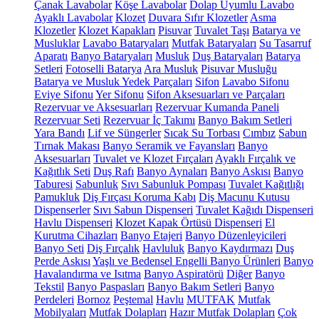
Çanak Lavabolar
Köşe Lavabolar
Dolap Uyumlu Lavabo
Ayaklı Lavabolar
Klozet
Duvara Sıfır Klozetler
Asma
Klozetler
Klozet Kapakları
Pisuvar
Tuvalet Taşı
Batarya ve
Musluklar
Lavabo Bataryaları
Mutfak Bataryaları
Su Tasarruf
Aparatı
Banyo Bataryaları
Musluk
Duş Bataryaları
Batarya
Setleri
Fotoselli Batarya
Ara Musluk
Pisuvar Musluğu
Batarya ve Musluk Yedek Parçaları
Sifon
Lavabo Sifonu
Eviye Sifonu
Yer Sifonu
Sifon Aksesuarları ve Parçaları
Rezervuar ve Aksesuarları
Rezervuar Kumanda Paneli
Rezervuar Seti
Rezervuar İç Takımı
Banyo Bakım Setleri
Yara Bandı
Lif ve Süngerler
Sıcak Su Torbası
Cımbız
Sabun
Tırnak Makası
Banyo Seramik ve Fayansları
Banyo
Aksesuarları
Tuvalet ve Klozet Fırçaları
Ayaklı Fırçalık ve
Kağıtlık Seti
Duş Rafı
Banyo Aynaları
Banyo Askısı
Banyo
Taburesi
Sabunluk
Sıvı Sabunluk Pompası
Tuvalet Kağıtlığı
Pamukluk
Diş Fırçası Koruma Kabı
Diş Macunu Kutusu
Dispenserler
Sıvı Sabun Dispenseri
Tuvalet Kağıdı Dispenseri
Havlu Dispenseri
Klozet Kapak Örtüsü Dispenseri
El
Kurutma Cihazları
Banyo Etajeri
Banyo Düzenleyicileri
Banyo Seti
Diş Fırçalık
Havluluk
Banyo Kaydırmazı
Duş
Perde Askısı
Yaşlı ve Bedensel Engelli Banyo Ürünleri
Banyo
Havalandırma ve Isıtma
Banyo Aspiratörü
Diğer
Banyo
Tekstil
Banyo Paspasları
Banyo Bakım Setleri
Banyo
Perdeleri
Bornoz
Peştemal
Havlu
MUTFAK
Mutfak
Mobilyaları
Mutfak Dolapları
Hazır Mutfak Dolapları
Çok