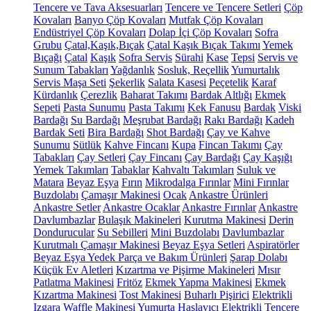
Tencere ve Tava Aksesuarları
Tencere ve Tencere Setleri
Çöp
Kovaları
Banyo Çöp Kovaları
Mutfak Çöp Kovaları
Endüstriyel Çöp Kovaları
Dolap İçi Çöp Kovaları
Sofra
Grubu
Çatal,Kaşık,Bıçak
Çatal Kaşık Bıçak Takımı
Yemek
Bıçağı
Çatal
Kaşık
Sofra Servis
Sürahi
Kase
Tepsi
Servis ve
Sunum Tabakları
Yağdanlık
Sosluk, Reçellik
Yumurtalık
Servis Maşa Seti
Şekerlik
Salata Kasesi
Peçetelik
Karaf
Kürdanlık
Çerezlik
Baharat Takımı
Bardak Altlığı
Ekmek
Sepeti
Pasta Sunumu
Pasta Takımı
Kek Fanusu
Bardak
Viski
Bardağı
Su Bardağı
Meşrubat Bardağı
Rakı Bardağı
Kadeh
Bardak Seti
Bira Bardağı
Shot Bardağı
Çay ve Kahve
Sunumu
Sütlük
Kahve Fincanı
Kupa
Fincan Takımı
Çay
Tabakları
Çay Setleri
Çay Fincanı
Çay Bardağı
Çay Kaşığı
Yemek Takımları
Tabaklar
Kahvaltı Takımları
Suluk ve
Matara
Beyaz Eşya
Fırın
Mikrodalga Fırınlar
Mini Fırınlar
Buzdolabı
Çamaşır Makinesi
Ocak
Ankastre Ürünleri
Ankastre Setler
Ankastre Ocaklar
Ankastre Fırınlar
Ankastre
Davlumbazlar
Bulaşık Makineleri
Kurutma Makinesi
Derin
Dondurucular
Su Sebilleri
Mini Buzdolabı
Davlumbazlar
Kurutmalı Çamaşır Makinesi
Beyaz Eşya Setleri
Aspiratörler
Beyaz Eşya Yedek Parça ve Bakım Ürünleri
Şarap Dolabı
Küçük Ev Aletleri
Kızartma ve Pişirme Makineleri
Mısır
Patlatma Makinesi
Fritöz
Ekmek Yapma Makinesi
Ekmek
Kızartma Makinesi
Tost Makinesi
Buharlı Pişirici
Elektrikli
Izgara
Waffle Makinesi
Yumurta Haşlayıcı
Elektrikli Tencere