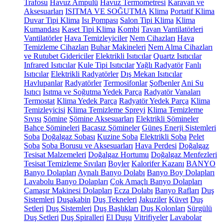
Trafosu
Havuz Ampulü
Havuz Termometresi
Karavan ve
Aksesuarları
ISITMA VE SOĞUTMA
Klima
Portatif Klima
Duvar Tipi Klima
Isı Pompası
Salon Tipi Klima
Klima
Kumandası
Kaset Tipi Klima
Kombi
Tavan Vantilatörleri
Vantilatörler
Hava Temizleyiciler
Nem Cihazları
Hava
Temizleme Cihazları
Buhar Makineleri
Nem Alma Cihazları
ve Rutubet Gidericiler
Elektrikli Isıtıcılar
Quartz Isıtıcılar
Infrared Isıtıcılar
Kule Tipi Isıtıcılar
Yağlı Radyatör
Fanlı
Isıtıcılar
Elektrikli Radyatörler
Dış Mekan Isıtıcılar
Havlupanlar
Radyatörler
Termosifonlar
Şofbenler
Ani Su
Isıtıcı
Isıtma ve Soğutma Yedek Parça
Radyatör Vanaları
Termostat
Klima Yedek Parça
Radyatör Yedek Parça
Klima
Temizleyicisi
Klima Temizleme Spreyi
Klima Temizleme
Sıvısı
Şömine
Şömine Aksesuarları
Elektrikli Şömineler
Bahçe Şömineleri
Bacasız Şömineler
Güneş Enerji Sistemleri
Soba
Doğalgaz Sobası
Kuzine Soba
Elektrikli Soba
Pelet
Soba
Soba Borusu ve Aksesuarları
Hava Perdesi
Doğalgaz
Tesisat Malzemeleri
Doğalgaz Hortumu
Doğalgaz Menfezleri
Tesisat Temizleme Sıvıları
Boyler
Kalorifer Kazanı
BANYO
Banyo Dolapları
Aynalı Banyo Dolabı
Banyo Boy Dolapları
Lavabolu Banyo Dolapları
Çok Amaçlı Banyo Dolapları
Çamaşır Makinesi Dolapları
Ecza Dolabı
Banyo Rafları
Duş
Sistemleri
Duşakabin
Duş Tekneleri
Jakuziler
Küvet
Duş
Setleri
Duş Sistemleri
Duş Başlıkları
Duş Kolonları
Sürgülü
Duş Setleri
Duş Spiralleri
El Duşu
Vitrifiyeler
Lavabolar