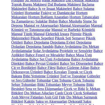
Pompası
Su Motoru
Hasat Makinesi
Dal Öğütme Makinesi
Toprak Burgu Makinesi
Dal Budama Makinesi
İlaçlama
Makineleri
Bahçe İş ve İnşaat Makineleri
Bahçe Sulama
Ürünleri
Hortumlar
Fıskiye ve Damlatıcılar
Hortum
Makaraları
Hortum Bağlantı Aparatları
Hortum Tabancaları
Su Zamanlayıcı
Sulaklar
Bidon
Bahçe Musluğu
Şişme Su
Deposu
Mangal ve Aksesuarları
Mangal Aksesuarları
Mangal
Kömürü ve Tutuşturucular
Mangal ve Barbekü
Kömürlü
Mangal
Tüplü Mangal
Elektrikli Izgara
Pürmüz
Piknik
Malzemeleri
Piknik Sepetleri
Piknik Seti
Semaver
Piknik
Örtüleri
Bahçe Depolama
Depolama Evleri
Depolama
Dolapları
Depolama Sandığı
Bahçe Aydınlatma
Dış Mekan
Aydınlatmalar
Solar Aydınlatma
Projektör ve Sensörler
Bahçe
Aplikleri
Bahçe Feneri ve Meşaleler
Bahçe Masa Üstü
Aydınlatma
Bahçe Set Üstü Aydınlatma
Bahçe Aydınlatma
Direkleri
Bahçe Peyzaj Ürünleri
Bahçe Yer Döşemeleri
Bahçe
Çit ve Bordürleri
Bahçe Filesi
Bahçe Gizleme Ağları
Bahçe
Dekorasyon Ürünleri
Bahçe Kovaları
Toprak ve Çiçek
Bakımı
Bitki Yetiştirme Ürünleri
Torf ve Topraklar
Gübreler
ve Sıvı Gübreler
Tohumlar
Çim Tohumu
Çiçek Tohumu
Sebze Tohumları
Bitki Tohumları
Meyve Tohumu
Bitki
Besinleri
Sera ve Sera Ekipmanları
Çiçek ve Bitki
İç Mekan
Bitkileri
Dış Mekan Ağaçları
Canlı Çiçek
Çiçek Soğanları
Aşılı Meyve Fidanları
Aşılı Gül
Fide
Dış Mekan Sarmaşık
Bitkileri
Kaktüs
Saksı ve Aksesuarları
Dekoratif Saksı