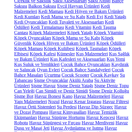
Çiçeklik ve Saksılık
Saksı Aksesuarları
Saksı Altlığı
Bahçe
Saksısı
Balkon Saksısı
Evcil Hayvan Ürünleri
Kedi
Malzemeleri
Kedi Maması
Kedi Hijyen ve Bakım Ürünleri
Kedi Kumları
Kedi Mama ve Su Kabı
Kedi Evi
Kedi Yatağı
Kedi Oyuncakları
Kedi Tuvaleti ve Aksesuarları
Kedi
Ödülleri
Kedi Tırmalaması
Kedi Vitamini
Kedi Taşıma
Çantası
Köpek Malzemeleri
Köpek Yatağı
Köpek Vitamini
Köpek Oyuncakları
Köpek Mama ve Su Kabı
Köpek
Güvenlik
Köpek Hijyen ve Bakım Ürünleri
Köpek Ödülleri
Köpek Maması
Köpek Kulübesi
Köpek Tasmaları
Köpek
Elbisesi
Köpek Kafesi
Kümesler
Kuş Malzemeleri
Kuş Sağlık
ve Bakım Ürünleri
Kuş Kafesleri ve Aksesuarları
Kuş Yemi
Kuş Suluk ve Yemlikleri
Çocuk Bahçe Oyuncakları
Kaydırak
ve Salıncak
Oyun Evleri
Çocuk Bahçe Sandalyeleri
Çocuk
Bahçe Masaları
Uçurtma
Çocuk Scooter
Çocuk Kaykay
Su
Tabancası
Şişme Oyuncaklar
Akülü Araba
Su Aktivite
Ürünleri
Şişme Havuz
Şişme Deniz Yatağı
Şişme Deniz Topu
Can Yeleği
Can Simidi ve Deniz Simidi
Şişme Deniz Kolluğu
Şişme Bot
Havuz Bonesi
Kano
Havuz Malzemeleri
Havuz
Yapı Malzemeleri
Nozul
Havuz Kenar Izgarası
Havuz Filtresi
Havuz Örtü Sistemleri
Su Perdesi
Havuz Dip Süzgeç
Havuz
ve Dozaj Pompası
Havuz Kimyasalları
Havuz Temizlik
Ekipmanları
Havuz Süpürge Hortumu
Havuz Kepçesi
Havuz
Robotu
Havuz Süpürgesi ve Fırçası
Havuz Merdiveni
Havuz
Duşu ve Masaj Jeti
Havuz Aydınlatma ve Isıtma
Havuz