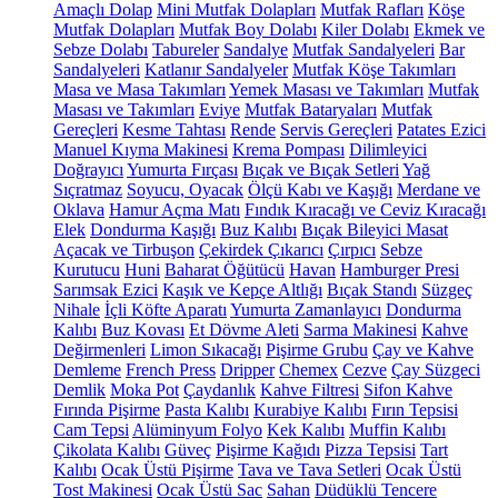
Amaçlı Dolap
Mini Mutfak Dolapları
Mutfak Rafları
Köşe
Mutfak Dolapları
Mutfak Boy Dolabı
Kiler Dolabı
Ekmek ve
Sebze Dolabı
Tabureler
Sandalye
Mutfak Sandalyeleri
Bar
Sandalyeleri
Katlanır Sandalyeler
Mutfak Köşe Takımları
Masa ve Masa Takımları
Yemek Masası ve Takımları
Mutfak
Masası ve Takımları
Eviye
Mutfak Bataryaları
Mutfak
Gereçleri
Kesme Tahtası
Rende
Servis Gereçleri
Patates Ezici
Manuel Kıyma Makinesi
Krema Pompası
Dilimleyici
Doğrayıcı
Yumurta Fırçası
Bıçak ve Bıçak Setleri
Yağ
Sıçratmaz
Soyucu, Oyacak
Ölçü Kabı ve Kaşığı
Merdane ve
Oklava
Hamur Açma Matı
Fındık Kıracağı ve Ceviz Kıracağı
Elek
Dondurma Kaşığı
Buz Kalıbı
Bıçak Bileyici Masat
Açacak ve Tirbuşon
Çekirdek Çıkarıcı
Çırpıcı
Sebze
Kurutucu
Huni
Baharat Öğütücü
Havan
Hamburger Presi
Sarımsak Ezici
Kaşık ve Kepçe Altlığı
Bıçak Standı
Süzgeç
Nihale
İçli Köfte Aparatı
Yumurta Zamanlayıcı
Dondurma
Kalıbı
Buz Kovası
Et Dövme Aleti
Sarma Makinesi
Kahve
Değirmenleri
Limon Sıkacağı
Pişirme Grubu
Çay ve Kahve
Demleme
French Press
Dripper
Chemex
Cezve
Çay Süzgeci
Demlik
Moka Pot
Çaydanlık
Kahve Filtresi
Sifon Kahve
Fırında Pişirme
Pasta Kalıbı
Kurabiye Kalıbı
Fırın Tepsisi
Cam Tepsi
Alüminyum Folyo
Kek Kalıbı
Muffin Kalıbı
Çikolata Kalıbı
Güveç
Pişirme Kağıdı
Pizza Tepsisi
Tart
Kalıbı
Ocak Üstü Pişirme
Tava ve Tava Setleri
Ocak Üstü
Tost Makinesi
Ocak Üstü Sac
Sahan
Düdüklü Tencere