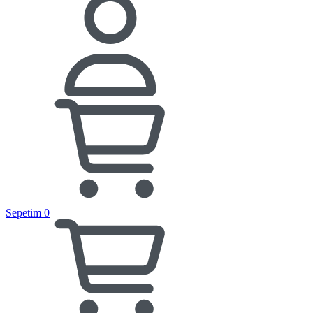
Sepetim
0