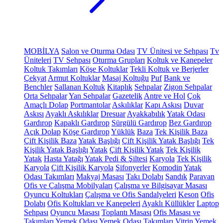
MOBİLYA
Salon ve Oturma Odası
TV Ünitesi ve Sehpası
Tv
Üniteleri
TV Sehpası
Oturma Grupları
Koltuk ve Kanepeler
Koltuk Takımları
Köşe Koltuklar
Tekli Koltuk ve Berjerler
Çekyat
Armut Koltuklar
Masaj Koltuğu
Puf
Bank ve
Benchler
Sallanan Koltuk
Kitaplık
Sehpalar
Zigon Sehpalar
Orta Sehpalar
Yan Sehpalar
Gazetelik
Antre ve Hol
Çok
Amaçlı Dolap
Portmantolar
Askılıklar
Kapı Askısı
Duvar
Askısı
Ayaklı Askılıklar
Dresuar
Ayakkabılık
Yatak Odası
Gardırop
Kapaklı Gardırop
Sürgülü Gardırop
Bez Gardırop
Açık Dolap
Köşe Gardırop
Yüklük
Baza
Tek Kişilik Baza
Çift Kişilik Baza
Yatak Başlığı
Çift Kişilik Yatak Başlığı
Tek
Kişilik Yatak Başlığı
Yatak
Çift Kişilik Yatak
Tek Kişilik
Yatak
Hasta Yatağı
Yatak Pedi & Şiltesi
Karyola
Tek Kişilik
Karyola
Çift Kişilik Karyola
Şifonyerler
Komodin
Yatak
Odası Takımları
Makyaj Masası
Takı Dolabı
Sandık
Paravan
Ofis ve Çalışma Mobilyaları
Çalışma ve Bilgisayar Masası
Oyuncu Koltukları
Çalışma ve Ofis Sandalyeleri
Keson
Ofis
Dolabı
Ofis Koltukları ve Kanepeleri
Ayaklı Küllükler
Laptop
Sehpası
Oyuncu Masası
Toplantı Masası
Ofis Masası ve
Takımları
Yemek Odası
Yemek Odası Takımları
Vitrin
Yemek