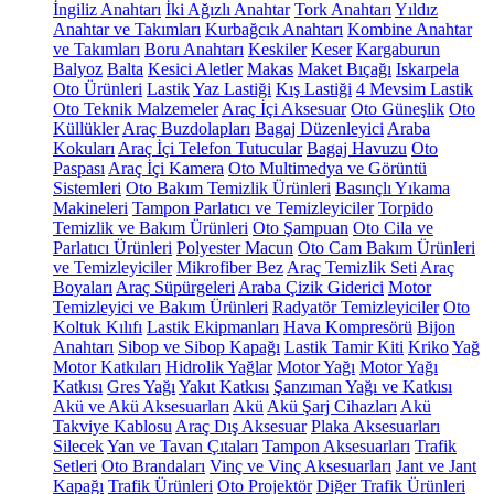
İngiliz Anahtarı
İki Ağızlı Anahtar
Tork Anahtarı
Yıldız
Anahtar ve Takımları
Kurbağcık Anahtarı
Kombine Anahtar
ve Takımları
Boru Anahtarı
Keskiler
Keser
Kargaburun
Balyoz
Balta
Kesici Aletler
Makas
Maket Bıçağı
Iskarpela
Oto Ürünleri
Lastik
Yaz Lastiği
Kış Lastiği
4 Mevsim Lastik
Oto Teknik Malzemeler
Araç İçi Aksesuar
Oto Güneşlik
Oto
Küllükler
Araç Buzdolapları
Bagaj Düzenleyici
Araba
Kokuları
Araç İçi Telefon Tutucular
Bagaj Havuzu
Oto
Paspası
Araç İçi Kamera
Oto Multimedya ve Görüntü
Sistemleri
Oto Bakım Temizlik Ürünleri
Basınçlı Yıkama
Makineleri
Tampon Parlatıcı ve Temizleyiciler
Torpido
Temizlik ve Bakım Ürünleri
Oto Şampuan
Oto Cila ve
Parlatıcı Ürünleri
Polyester Macun
Oto Cam Bakım Ürünleri
ve Temizleyiciler
Mikrofiber Bez
Araç Temizlik Seti
Araç
Boyaları
Araç Süpürgeleri
Araba Çizik Giderici
Motor
Temizleyici ve Bakım Ürünleri
Radyatör Temizleyiciler
Oto
Koltuk Kılıfı
Lastik Ekipmanları
Hava Kompresörü
Bijon
Anahtarı
Sibop ve Sibop Kapağı
Lastik Tamir Kiti
Kriko
Yağ
Motor Katkıları
Hidrolik Yağlar
Motor Yağı
Motor Yağı
Katkısı
Gres Yağı
Yakıt Katkısı
Şanzıman Yağı ve Katkısı
Akü ve Akü Aksesuarları
Akü
Akü Şarj Cihazları
Akü
Takviye Kablosu
Araç Dış Aksesuar
Plaka Aksesuarları
Silecek
Yan ve Tavan Çıtaları
Tampon Aksesuarları
Trafik
Setleri
Oto Brandaları
Vinç ve Vinç Aksesuarları
Jant ve Jant
Kapağı
Trafik Ürünleri
Oto Projektör
Diğer Trafik Ürünleri