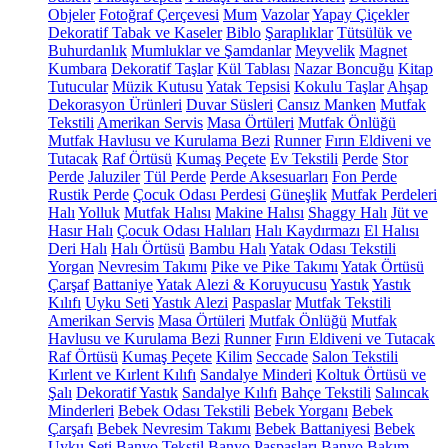
Objeler
Fotoğraf Çerçevesi
Mum
Vazolar
Yapay Çiçekler
Dekoratif Tabak ve Kaseler
Biblo
Şaraplıklar
Tütsülük ve
Buhurdanlık
Mumluklar ve Şamdanlar
Meyvelik
Magnet
Kumbara
Dekoratif Taşlar
Kül Tablası
Nazar Boncuğu
Kitap
Tutucular
Müzik Kutusu
Yatak Tepsisi
Kokulu Taşlar
Ahşap
Dekorasyon Ürünleri
Duvar Süsleri
Cansız Manken
Mutfak
Tekstili
Amerikan Servis
Masa Örtüleri
Mutfak Önlüğü
Mutfak Havlusu ve Kurulama Bezi
Runner
Fırın Eldiveni ve
Tutacak
Raf Örtüsü
Kumaş Peçete
Ev Tekstili
Perde
Stor
Perde
Jaluziler
Tül Perde
Perde Aksesuarları
Fon Perde
Rustik Perde
Çocuk Odası Perdesi
Güneşlik
Mutfak Perdeleri
Halı
Yolluk
Mutfak Halısı
Makine Halısı
Shaggy Halı
Jüt ve
Hasır Halı
Çocuk Odası Halıları
Halı Kaydırmazı
El Halısı
Deri Halı
Halı Örtüsü
Bambu Halı
Yatak Odası Tekstili
Yorgan
Nevresim Takımı
Pike ve Pike Takımı
Yatak Örtüsü
Çarşaf
Battaniye
Yatak Alezi & Koruyucusu
Yastık
Yastık
Kılıfı
Uyku Seti
Yastık Alezi
Paspaslar
Mutfak Tekstili
Amerikan Servis
Masa Örtüleri
Mutfak Önlüğü
Mutfak
Havlusu ve Kurulama Bezi
Runner
Fırın Eldiveni ve Tutacak
Raf Örtüsü
Kumaş Peçete
Kilim
Seccade
Salon Tekstili
Kırlent ve Kırlent Kılıfı
Sandalye Minderi
Koltuk Örtüsü ve
Şalı
Dekoratif Yastık
Sandalye Kılıfı
Bahçe Tekstili
Salıncak
Minderleri
Bebek Odası Tekstili
Bebek Yorganı
Bebek
Çarşafı
Bebek Nevresim Takımı
Bebek Battaniyesi
Bebek
Uyku Seti
Banyo Tekstil
Banyo Paspasları
Banyo Bakım