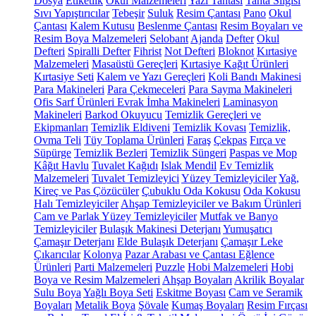
Dosya
Etiketlik
Okul Malzemeleri
Yazı Tahtası
Tahta Silgisi
Sıvı Yapıştırıcılar
Tebeşir
Suluk
Resim Çantası
Pano
Okul
Çantası
Kalem Kutusu
Beslenme Çantası
Resim Boyaları ve
Resim Boya Malzemeleri
Selobant
Ajanda
Defter
Okul
Defteri
Spiralli Defter
Fihrist
Not Defteri
Bloknot
Kırtasiye
Malzemeleri
Masaüstü Gereçleri
Kırtasiye Kağıt Ürünleri
Kırtasiye Seti
Kalem ve Yazı Gereçleri
Koli Bandı Makinesi
Para Makineleri
Para Çekmeceleri
Para Sayma Makineleri
Ofis Sarf Ürünleri
Evrak İmha Makineleri
Laminasyon
Makineleri
Barkod Okuyucu
Temizlik Gereçleri ve
Ekipmanları
Temizlik Eldiveni
Temizlik Kovası
Temizlik,
Ovma Teli
Tüy Toplama Ürünleri
Faraş
Çekpas
Fırça ve
Süpürge
Temizlik Bezleri
Temizlik Süngeri
Paspas ve Mop
Kâğıt Havlu
Tuvalet Kağıdı
Islak Mendil
Ev Temizlik
Malzemeleri
Tuvalet Temizleyici
Yüzey Temizleyiciler
Yağ,
Kireç ve Pas Çözücüler
Çubuklu Oda Kokusu
Oda Kokusu
Halı Temizleyiciler
Ahşap Temizleyiciler ve Bakım Ürünleri
Cam ve Parlak Yüzey Temizleyiciler
Mutfak ve Banyo
Temizleyiciler
Bulaşık Makinesi Deterjanı
Yumuşatıcı
Çamaşır Deterjanı
Elde Bulaşık Deterjanı
Çamaşır Leke
Çıkarıcılar
Kolonya
Pazar Arabası ve Çantası
Eğlence
Ürünleri
Parti Malzemeleri
Puzzle
Hobi Malzemeleri
Hobi
Boya ve Resim Malzemeleri
Ahşap Boyaları
Akrilik Boyalar
Sulu Boya
Yağlı Boya Seti
Eskitme Boyası
Cam ve Seramik
Boyaları
Metalik Boya
Şövale
Kumaş Boyaları
Resim Fırçası