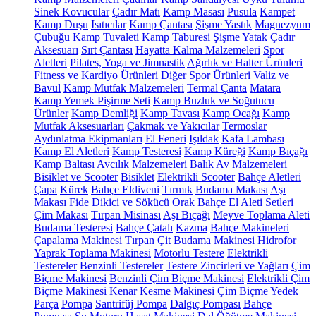
Sinek Kovucular
Çadır Matı
Kamp Masası
Pusula
Kampet
Kamp Duşu
Isıtıcılar
Kamp Çantası
Şişme Yastık
Magnezyum
Çubuğu
Kamp Tuvaleti
Kamp Taburesi
Şişme Yatak
Çadır
Aksesuarı
Sırt Çantası
Hayatta Kalma Malzemeleri
Spor
Aletleri
Pilates, Yoga ve Jimnastik
Ağırlık ve Halter Ürünleri
Fitness ve Kardiyo Ürünleri
Diğer Spor Ürünleri
Valiz ve
Bavul
Kamp Mutfak Malzemeleri
Termal Çanta
Matara
Kamp Yemek Pişirme Seti
Kamp Buzluk ve Soğutucu
Ürünler
Kamp Demliği
Kamp Tavası
Kamp Ocağı
Kamp
Mutfak Aksesuarları
Çakmak ve Yakıcılar
Termoslar
Aydınlatma Ekipmanları
El Feneri
Işıldak
Kafa Lambası
Kamp El Aletleri
Kamp Testeresi
Kamp Küreği
Kamp Bıçağı
Kamp Baltası
Avcılık Malzemeleri
Balık Av Malzemeleri
Bisiklet ve Scooter
Bisiklet
Elektrikli Scooter
Bahçe Aletleri
Çapa
Kürek
Bahçe Eldiveni
Tırmık
Budama Makası
Aşı
Makası
Fide Dikici ve Sökücü
Orak
Bahçe El Aleti Setleri
Çim Makası
Tırpan Misinası
Aşı Bıçağı
Meyve Toplama Aleti
Budama Testeresi
Bahçe Çatalı
Kazma
Bahçe Makineleri
Çapalama Makinesi
Tırpan
Çit Budama Makinesi
Hidrofor
Yaprak Toplama Makinesi
Motorlu Testere
Elektrikli
Testereler
Benzinli Testereler
Testere Zincirleri ve Yağları
Çim
Biçme Makinesi
Benzinli Çim Biçme Makinesi
Elektrikli Çim
Biçme Makinesi
Kenar Kesme Makinesi
Çim Biçme Yedek
Parça
Pompa
Santrifüj Pompa
Dalgıç Pompası
Bahçe