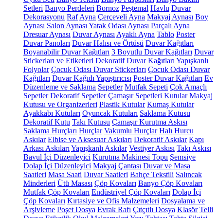
Setleri
Banyo Perdeleri
Bornoz
Peştemal
Havlu
Duvar
Dekorasyonu
Raf
Ayna
Çerçeveli Ayna
Makyaj Aynası
Boy
Aynası
Salon Aynası
Yatak Odası Aynası
Parçalı Ayna
Dresuar Aynası
Duvar Aynası
Ayaklı Ayna
Tablo
Poster
Duvar Panoları
Duvar Halısı ve Örtüsü
Duvar Kağıtları
Boyanabilir Duvar Kağıtları
3 Boyutlu Duvar Kağıtları
Duvar
Stickerları ve Etiketleri
Dekoratif Duvar Kağıtları
Yapışkanlı
Folyolar
Çocuk Odası Duvar Stickerları
Çocuk Odası Duvar
Kağıtları
Duvar Kağıdı Yapıştırıcısı
Poster Duvar Kağıtları
Ev
Düzenleme ve Saklama
Sepetler
Mutfak Sepeti
Çok Amaçlı
Sepetler
Dekoratif Sepetler
Çamaşır Sepetleri
Kutular
Makyaj
Kutusu ve Organizerleri
Plastik Kutular
Kumaş Kutular
Ayakkabı Kutuları
Oyuncak Kutuları
Saklama Kutusu
Dekoratif Kutu
Takı Kutusu
Çamaşır Kurutma Askısı
Saklama Hurçları
Hurçlar
Vakumlu Hurçlar
Halı Hurcu
Askılar
Elbise ve Aksesuar Askıları
Dekoratif Askılar
Kapı
Arkası Askıları
Yapışkanlı Askılar
Vestiyer Askısı
Takı Askısı
Bavul İçi Düzenleyici
Kurutma Makinesi Topu
Şemsiye
Dolap İçi Düzenleyici
Makyaj Çantası
Duvar ve Masa
Saatleri
Masa Saati
Duvar Saatleri
Bahçe Tekstili
Salıncak
Minderleri
Ütü Masası
Çöp Kovaları
Banyo Çöp Kovaları
Mutfak Çöp Kovaları
Endüstriyel Çöp Kovaları
Dolap İçi
Çöp Kovaları
Kırtasiye ve Ofis Malzemeleri
Dosyalama ve
Arşivleme
Poşet Dosya
Evrak Rafı
Çıtçıtlı Dosya
Klasör
Telli