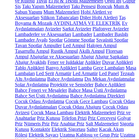
ve Rulosu
Tuval
El İşi & Tekstil Malzemeleri
Örgü İpi
Güpür
Şiş
Takı Yapım Malzemeleri
Takı Pensesi
Boncuk
Mum &
Sabun Yapımı
Mum Malzemeleri
Hobi Aletleri ve
Aksesuarları
Silikon Tabancaları
Diğer Hobi Aletleri
Taş
Boyama & Mozaik
AYDINLATMA VE ELEKTRİK
Ev
Aydınlatmaları
Avizeler
Sarkıt Avizeler
Plafonyer Avizeler
Lambaderler ve Aksesuarları
Lambader
Lambader Başlığı
Lambader Ayağı
Spotlar
Gömme Spotlar
Sıvaüstü Spotlar
Tavan Spotlar
Ampuller
Led Ampul
Halojen Ampul
Tasarruflu Ampul
Rustik Ampul
Akıllı Ampul
Floresan
Ampul
Abajurlar ve Aksesuarları
Abajur
Abajur Şapkaları
Abajur Ayaklığı
Fener ve Işıldaklar
Aplikler
Duvar Aplikleri
Tablo Aplikleri
Banyo Aplikleri
Lamba
Gece Lambaları
Masa
Lambaları
Led Şerit
Armatür
Led Armatür
Led Panel
Tezgah
Altı Aydınlatma
Bahçe Aydınlatma
Dış Mekan Aydınlatmalar
Solar Aydınlatma
Projektör ve Sensörler
Bahçe Aplikleri
Bahçe Feneri ve Meşaleler
Bahçe Masa Üstü Aydınlatma
Bahçe Set Üstü Aydınlatma
Bahçe Aydınlatma Direkleri
Çocuk Odası Aydınlatma
Çocuk Gece Lambası
Çocuk Odası
Duvar Aydınlatmaları
Çocuk Odası Abajuru
Çocuk Odası
Avizesi
Çocuk Masa Lambası
Elektrik Malzemeleri
Priz ve
Anahtarlar
Priz Kutusu
Telefon Prizi
Priz Çerçevesi
Golyat
Priz
Nümeris Priz
Priz
Anahtar Priz
Şalt Malzemeleri
Sigorta
Kutusu
Kontaktör
Elektrik Sigortası
Şalter
Kaçak Akım
Rölesi
Elektrik Sayacı
Uzatma Kablosu ve Grup Priz
Uzatma