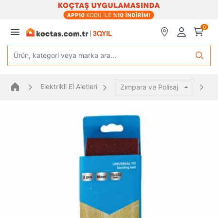
0
Ürün, kategori veya marka ara...
Elektrikli El Aletleri
Z
Zımpara ve Polisaj