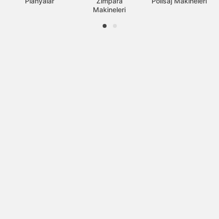
Planyalar
Zımpara
Polisaj Makineleri
Makineleri