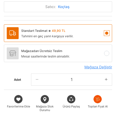
Satıcı:
Koçtaş
Standart Teslimat
49,90 TL
●
Tahmini en geç yarın kargoya verilir.
Mağazadan Ücretsiz Teslim
Mesai saatlerinde teslim alınabilir.
Mağaza Değiştir
Adet
Favorilerime Ekle
Mağaza Stok
Ürünü Paylaş
Toptan Fiyat Al
Durumu