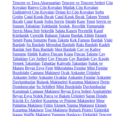
Tencere ve Tava Aksesuarları
Tencere ve Tencere Setleri
Çöp
Kovaları
Banyo Çöp Kovaları
Mutfak Çöp Kovaları
Endüstriyel Çöp Kovaları
Dolap İçi Çöp Kovaları
Sofra
Grubu
Çatal,Kaşık,Bıçak
Çatal Kaşık Bıçak Takımı
Yemek
Bıçağı
Çatal
Kaşık
Sofra Servis
Sürahi
Kase
Tepsi
Servis ve
Sunum Tabakları
Yağdanlık
Sosluk, Reçellik
Yumurtalık
Servis Maşa Seti
Şekerlik
Salata Kasesi
Peçetelik
Karaf
Kürdanlık
Çerezlik
Baharat Takımı
Bardak Altlığı
Ekmek
Sepeti
Pasta Sunumu
Pasta Takımı
Kek Fanusu
Bardak
Viski
Bardağı
Su Bardağı
Meşrubat Bardağı
Rakı Bardağı
Kadeh
Bardak Seti
Bira Bardağı
Shot Bardağı
Çay ve Kahve
Sunumu
Sütlük
Kahve Fincanı
Kupa
Fincan Takımı
Çay
Tabakları
Çay Setleri
Çay Fincanı
Çay Bardağı
Çay Kaşığı
Yemek Takımları
Tabaklar
Kahvaltı Takımları
Suluk ve
Matara
Beyaz Eşya
Fırın
Mikrodalga Fırınlar
Mini Fırınlar
Buzdolabı
Çamaşır Makinesi
Ocak
Ankastre Ürünleri
Ankastre Setler
Ankastre Ocaklar
Ankastre Fırınlar
Ankastre
Davlumbazlar
Bulaşık Makineleri
Kurutma Makinesi
Derin
Dondurucular
Su Sebilleri
Mini Buzdolabı
Davlumbazlar
Kurutmalı Çamaşır Makinesi
Beyaz Eşya Setleri
Aspiratörler
Beyaz Eşya Yedek Parça ve Bakım Ürünleri
Şarap Dolabı
Küçük Ev Aletleri
Kızartma ve Pişirme Makineleri
Mısır
Patlatma Makinesi
Fritöz
Ekmek Yapma Makinesi
Ekmek
Kızartma Makinesi
Tost Makinesi
Buharlı Pişirici
Elektrikli
Izgara
Waffle Makinesi
Yumurta Haşlayıcı
Elektrikli Tencere