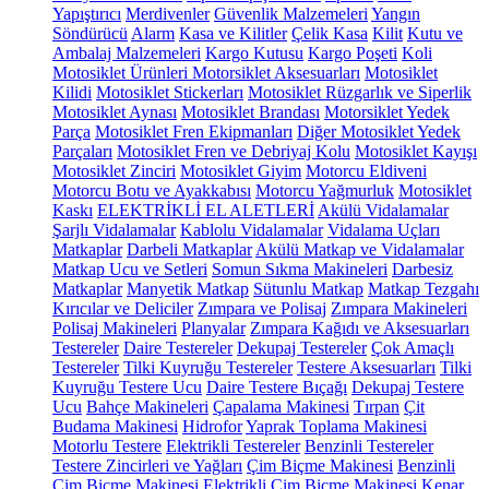
Yapıştırıcı
Merdivenler
Güvenlik Malzemeleri
Yangın
Söndürücü
Alarm
Kasa ve Kilitler
Çelik Kasa
Kilit
Kutu ve
Ambalaj Malzemeleri
Kargo Kutusu
Kargo Poşeti
Koli
Motosiklet Ürünleri
Motorsiklet Aksesuarları
Motosiklet
Kilidi
Motosiklet Stickerları
Motosiklet Rüzgarlık ve Siperlik
Motosiklet Aynası
Motosiklet Brandası
Motorsiklet Yedek
Parça
Motosiklet Fren Ekipmanları
Diğer Motosiklet Yedek
Parçaları
Motosiklet Fren ve Debriyaj Kolu
Motosiklet Kayışı
Motosiklet Zinciri
Motosiklet Giyim
Motorcu Eldiveni
Motorcu Botu ve Ayakkabısı
Motorcu Yağmurluk
Motosiklet
Kaskı
ELEKTRİKLİ EL ALETLERİ
Akülü Vidalamalar
Şarjlı Vidalamalar
Kablolu Vidalamalar
Vidalama Uçları
Matkaplar
Darbeli Matkaplar
Akülü Matkap ve Vidalamalar
Matkap Ucu ve Setleri
Somun Sıkma Makineleri
Darbesiz
Matkaplar
Manyetik Matkap
Sütunlu Matkap
Matkap Tezgahı
Kırıcılar ve Deliciler
Zımpara ve Polisaj
Zımpara Makineleri
Polisaj Makineleri
Planyalar
Zımpara Kağıdı ve Aksesuarları
Testereler
Daire Testereler
Dekupaj Testereler
Çok Amaçlı
Testereler
Tilki Kuyruğu Testereler
Testere Aksesuarları
Tilki
Kuyruğu Testere Ucu
Daire Testere Bıçağı
Dekupaj Testere
Ucu
Bahçe Makineleri
Çapalama Makinesi
Tırpan
Çit
Budama Makinesi
Hidrofor
Yaprak Toplama Makinesi
Motorlu Testere
Elektrikli Testereler
Benzinli Testereler
Testere Zincirleri ve Yağları
Çim Biçme Makinesi
Benzinli
Çim Biçme Makinesi
Elektrikli Çim Biçme Makinesi
Kenar