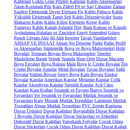
Kabloları
Çoklu Grup Prizleri
Kablolar
Kablo Aksesuarları
Akım Korumalı Priz
Kapı Zilleri
Pil ve Şarj Cihazları
Zaman
Saatleri
Elektronik Devre Elemanı
Fiş
Kablo Pabucu
Kablo
Yüksüğü
Elektronik Tamir Seti
Kablo Düzenleyiciler
Susta
Makaron Kablo
Kablo Klipsi
Klemens
Kroşe
Kablo
Toplayıcı
Kablo Kanalı
Adaptör
Duy
Buat Kutusu ve Kapağı
Aydınlatma Halatları ve Zincirleri
Enerji Sistemleri
Güneş
Paneli
Lityum Akü
Jel Akü
İnverter
Tavan Vantilatörleri
AHŞAP VE İNŞAAT
Ahşap Yer Döşeme
Parke
Parke Profil
ve Aksesuarları
Süpürgelik
Boya ve Boya Malzemeleri
Hobi
Boyaları
Tempare Boyası
Boya Malzemeleri
Tinerler
Maskeleme Bandı
Vernik
Spatula
Hışır Örtü
Duvar Macunu
Boya Fırçaları
Boya Rulosu
Mala
Boya
İç Cephe Boyalar
Dış
Cephe Boyalar
Astarlar
Metal Boyaları
Tavan Boyaları
Yağlı
Boyalar
Yalıtım Boyası
Sprey Boya
Kapı Boyası
Epoksi
Boyalar
Kapılar
Amerikan Kapılar
Melamin Kapılar
Çelik
Kapılar
Akordiyon Kapılar
Sürgülü Kapılar
Acil Çıkış
Kapıları
Kapı Kolları
Seramik ve Fayans
Banyo Seramik ve
Fayansları
Yer Seramik ve Fayansları
Mutfak Seramik ve
Fayansları
Karo
Mozaik
Mutfak Tezgahları
Laminant Mutfak
Tezgahları
Ahşap Mutfak Tezgahları
PVC Zemin Kaplama
Duvar Ürünleri
Duvar Kağıtları
Boyanabilir Duvar Kağıtları
3 Boyutlu Duvar Kağıtları
Duvar Stickerları ve Etiketleri
Dekoratif Duvar Kağıtları
Yapışkanlı Folyolar
Çocuk Odası
Duvar Stickerları
Çocuk Odası Duvar Kağıtları
Duvar Kağıdı