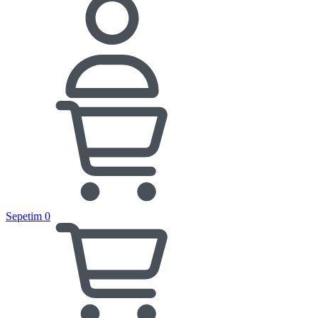
Sepetim
0