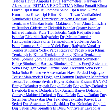
Trafosu
Havuz Ampulü
Havuz Termometresi
Karavan ve
Aksesuarları
ISITMA VE SOĞUTMA
Klima
Portatif Klima
Duvar Tipi Klima
Isı Pompası
Salon Tipi Klima
Klima
Kumandası
Kaset Tipi Klima
Kombi
Tavan Vantilatörleri
Vantilatörler
Hava Temizleyiciler
Nem Cihazları
Hava
Temizleme Cihazları
Buhar Makineleri
Nem Alma Cihazları
ve Rutubet Gidericiler
Elektrikli Isıtıcılar
Quartz Isıtıcılar
Infrared Isıtıcılar
Kule Tipi Isıtıcılar
Yağlı Radyatör
Fanlı
Isıtıcılar
Elektrikli Radyatörler
Dış Mekan Isıtıcılar
Havlupanlar
Radyatörler
Termosifonlar
Şofbenler
Ani Su
Isıtıcı
Isıtma ve Soğutma Yedek Parça
Radyatör Vanaları
Termostat
Klima Yedek Parça
Radyatör Yedek Parça
Klima
Temizleyicisi
Klima Temizleme Spreyi
Klima Temizleme
Sıvısı
Şömine
Şömine Aksesuarları
Elektrikli Şömineler
Bahçe Şömineleri
Bacasız Şömineler
Güneş Enerji Sistemleri
Soba
Doğalgaz Sobası
Kuzine Soba
Elektrikli Soba
Pelet
Soba
Soba Borusu ve Aksesuarları
Hava Perdesi
Doğalgaz
Tesisat Malzemeleri
Doğalgaz Hortumu
Doğalgaz Menfezleri
Tesisat Temizleme Sıvıları
Boyler
Kalorifer Kazanı
BANYO
Banyo Dolapları
Aynalı Banyo Dolabı
Banyo Boy Dolapları
Lavabolu Banyo Dolapları
Çok Amaçlı Banyo Dolapları
Çamaşır Makinesi Dolapları
Ecza Dolabı
Banyo Rafları
Duş
Sistemleri
Duşakabin
Duş Tekneleri
Jakuziler
Küvet
Duş
Setleri
Duş Sistemleri
Duş Başlıkları
Duş Kolonları
Sürgülü
Duş Setleri
Duş Spiralleri
El Duşu
Vitrifiyeler
Lavabolar