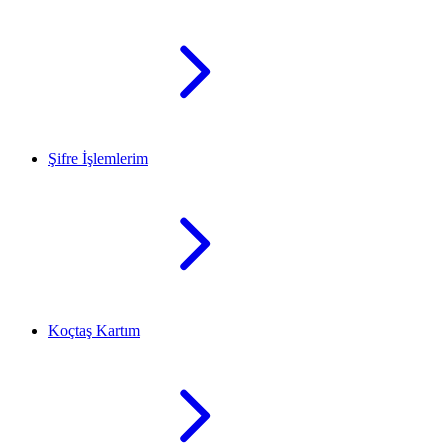
Şifre İşlemlerim
Koçtaş Kartım