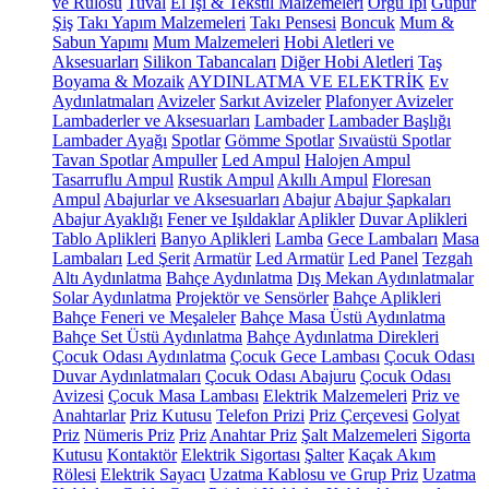
ve Rulosu
Tuval
El İşi & Tekstil Malzemeleri
Örgü İpi
Güpür
Şiş
Takı Yapım Malzemeleri
Takı Pensesi
Boncuk
Mum &
Sabun Yapımı
Mum Malzemeleri
Hobi Aletleri ve
Aksesuarları
Silikon Tabancaları
Diğer Hobi Aletleri
Taş
Boyama & Mozaik
AYDINLATMA VE ELEKTRİK
Ev
Aydınlatmaları
Avizeler
Sarkıt Avizeler
Plafonyer Avizeler
Lambaderler ve Aksesuarları
Lambader
Lambader Başlığı
Lambader Ayağı
Spotlar
Gömme Spotlar
Sıvaüstü Spotlar
Tavan Spotlar
Ampuller
Led Ampul
Halojen Ampul
Tasarruflu Ampul
Rustik Ampul
Akıllı Ampul
Floresan
Ampul
Abajurlar ve Aksesuarları
Abajur
Abajur Şapkaları
Abajur Ayaklığı
Fener ve Işıldaklar
Aplikler
Duvar Aplikleri
Tablo Aplikleri
Banyo Aplikleri
Lamba
Gece Lambaları
Masa
Lambaları
Led Şerit
Armatür
Led Armatür
Led Panel
Tezgah
Altı Aydınlatma
Bahçe Aydınlatma
Dış Mekan Aydınlatmalar
Solar Aydınlatma
Projektör ve Sensörler
Bahçe Aplikleri
Bahçe Feneri ve Meşaleler
Bahçe Masa Üstü Aydınlatma
Bahçe Set Üstü Aydınlatma
Bahçe Aydınlatma Direkleri
Çocuk Odası Aydınlatma
Çocuk Gece Lambası
Çocuk Odası
Duvar Aydınlatmaları
Çocuk Odası Abajuru
Çocuk Odası
Avizesi
Çocuk Masa Lambası
Elektrik Malzemeleri
Priz ve
Anahtarlar
Priz Kutusu
Telefon Prizi
Priz Çerçevesi
Golyat
Priz
Nümeris Priz
Priz
Anahtar Priz
Şalt Malzemeleri
Sigorta
Kutusu
Kontaktör
Elektrik Sigortası
Şalter
Kaçak Akım
Rölesi
Elektrik Sayacı
Uzatma Kablosu ve Grup Priz
Uzatma