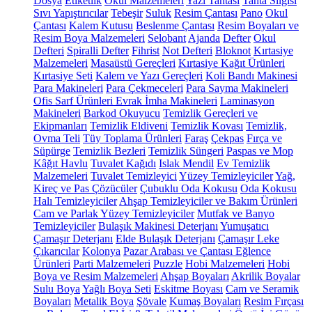
Dosya
Etiketlik
Okul Malzemeleri
Yazı Tahtası
Tahta Silgisi
Sıvı Yapıştırıcılar
Tebeşir
Suluk
Resim Çantası
Pano
Okul
Çantası
Kalem Kutusu
Beslenme Çantası
Resim Boyaları ve
Resim Boya Malzemeleri
Selobant
Ajanda
Defter
Okul
Defteri
Spiralli Defter
Fihrist
Not Defteri
Bloknot
Kırtasiye
Malzemeleri
Masaüstü Gereçleri
Kırtasiye Kağıt Ürünleri
Kırtasiye Seti
Kalem ve Yazı Gereçleri
Koli Bandı Makinesi
Para Makineleri
Para Çekmeceleri
Para Sayma Makineleri
Ofis Sarf Ürünleri
Evrak İmha Makineleri
Laminasyon
Makineleri
Barkod Okuyucu
Temizlik Gereçleri ve
Ekipmanları
Temizlik Eldiveni
Temizlik Kovası
Temizlik,
Ovma Teli
Tüy Toplama Ürünleri
Faraş
Çekpas
Fırça ve
Süpürge
Temizlik Bezleri
Temizlik Süngeri
Paspas ve Mop
Kâğıt Havlu
Tuvalet Kağıdı
Islak Mendil
Ev Temizlik
Malzemeleri
Tuvalet Temizleyici
Yüzey Temizleyiciler
Yağ,
Kireç ve Pas Çözücüler
Çubuklu Oda Kokusu
Oda Kokusu
Halı Temizleyiciler
Ahşap Temizleyiciler ve Bakım Ürünleri
Cam ve Parlak Yüzey Temizleyiciler
Mutfak ve Banyo
Temizleyiciler
Bulaşık Makinesi Deterjanı
Yumuşatıcı
Çamaşır Deterjanı
Elde Bulaşık Deterjanı
Çamaşır Leke
Çıkarıcılar
Kolonya
Pazar Arabası ve Çantası
Eğlence
Ürünleri
Parti Malzemeleri
Puzzle
Hobi Malzemeleri
Hobi
Boya ve Resim Malzemeleri
Ahşap Boyaları
Akrilik Boyalar
Sulu Boya
Yağlı Boya Seti
Eskitme Boyası
Cam ve Seramik
Boyaları
Metalik Boya
Şövale
Kumaş Boyaları
Resim Fırçası