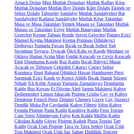
Amaçlı Dolap
Mini Mutfak Dolapları
Mutfak Rafları
Köşe
Mutfak Dolapları
Mutfak Boy Dolabı
Kiler Dolabı
Ekmek ve
Sebze Dolabı
Tabureler
Sandalye
Mutfak Sandalyeleri
Bar
Sandalyeleri
Katlanır Sandalyeler
Mutfak Köşe Takımları
Masa ve Masa Takımları
Yemek Masası ve Takımları
Mutfak
Masası ve Takımları
Eviye
Mutfak Bataryaları
Mutfak
Gereçleri
Kesme Tahtası
Rende
Servis Gereçleri
Patates Ezici
Manuel Kıyma Makinesi
Krema Pompası
Dilimleyici
Doğrayıcı
Yumurta Fırçası
Bıçak ve Bıçak Setleri
Yağ
Sıçratmaz
Soyucu, Oyacak
Ölçü Kabı ve Kaşığı
Merdane ve
Oklava
Hamur Açma Matı
Fındık Kıracağı ve Ceviz Kıracağı
Elek
Dondurma Kaşığı
Buz Kalıbı
Bıçak Bileyici Masat
Açacak ve Tirbuşon
Çekirdek Çıkarıcı
Çırpıcı
Sebze
Kurutucu
Huni
Baharat Öğütücü
Havan
Hamburger Presi
Sarımsak Ezici
Kaşık ve Kepçe Altlığı
Bıçak Standı
Süzgeç
Nihale
İçli Köfte Aparatı
Yumurta Zamanlayıcı
Dondurma
Kalıbı
Buz Kovası
Et Dövme Aleti
Sarma Makinesi
Kahve
Değirmenleri
Limon Sıkacağı
Pişirme Grubu
Çay ve Kahve
Demleme
French Press
Dripper
Chemex
Cezve
Çay Süzgeci
Demlik
Moka Pot
Çaydanlık
Kahve Filtresi
Sifon Kahve
Fırında Pişirme
Pasta Kalıbı
Kurabiye Kalıbı
Fırın Tepsisi
Cam Tepsi
Alüminyum Folyo
Kek Kalıbı
Muffin Kalıbı
Çikolata Kalıbı
Güveç
Pişirme Kağıdı
Pizza Tepsisi
Tart
Kalıbı
Ocak Üstü Pişirme
Tava ve Tava Setleri
Ocak Üstü
Tost Makinesi
Ocak Üstü Sac
Sahan
Düdüklü Tencere