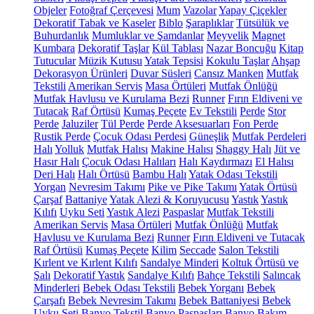
Objeler
Fotoğraf Çerçevesi
Mum
Vazolar
Yapay Çiçekler
Dekoratif Tabak ve Kaseler
Biblo
Şaraplıklar
Tütsülük ve
Buhurdanlık
Mumluklar ve Şamdanlar
Meyvelik
Magnet
Kumbara
Dekoratif Taşlar
Kül Tablası
Nazar Boncuğu
Kitap
Tutucular
Müzik Kutusu
Yatak Tepsisi
Kokulu Taşlar
Ahşap
Dekorasyon Ürünleri
Duvar Süsleri
Cansız Manken
Mutfak
Tekstili
Amerikan Servis
Masa Örtüleri
Mutfak Önlüğü
Mutfak Havlusu ve Kurulama Bezi
Runner
Fırın Eldiveni ve
Tutacak
Raf Örtüsü
Kumaş Peçete
Ev Tekstili
Perde
Stor
Perde
Jaluziler
Tül Perde
Perde Aksesuarları
Fon Perde
Rustik Perde
Çocuk Odası Perdesi
Güneşlik
Mutfak Perdeleri
Halı
Yolluk
Mutfak Halısı
Makine Halısı
Shaggy Halı
Jüt ve
Hasır Halı
Çocuk Odası Halıları
Halı Kaydırmazı
El Halısı
Deri Halı
Halı Örtüsü
Bambu Halı
Yatak Odası Tekstili
Yorgan
Nevresim Takımı
Pike ve Pike Takımı
Yatak Örtüsü
Çarşaf
Battaniye
Yatak Alezi & Koruyucusu
Yastık
Yastık
Kılıfı
Uyku Seti
Yastık Alezi
Paspaslar
Mutfak Tekstili
Amerikan Servis
Masa Örtüleri
Mutfak Önlüğü
Mutfak
Havlusu ve Kurulama Bezi
Runner
Fırın Eldiveni ve Tutacak
Raf Örtüsü
Kumaş Peçete
Kilim
Seccade
Salon Tekstili
Kırlent ve Kırlent Kılıfı
Sandalye Minderi
Koltuk Örtüsü ve
Şalı
Dekoratif Yastık
Sandalye Kılıfı
Bahçe Tekstili
Salıncak
Minderleri
Bebek Odası Tekstili
Bebek Yorganı
Bebek
Çarşafı
Bebek Nevresim Takımı
Bebek Battaniyesi
Bebek
Uyku Seti
Banyo Tekstil
Banyo Paspasları
Banyo Bakım