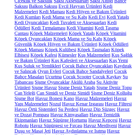
Çiçeklik ve Saksılık
Saksı Aksesuarları
Saksı Altlığı
Bahçe
Saksısı
Balkon Saksısı
Evcil Hayvan Ürünleri
Kedi
Malzemeleri
Kedi Maması
Kedi Hijyen ve Bakım Ürünleri
Kedi Kumları
Kedi Mama ve Su Kabı
Kedi Evi
Kedi Yatağı
Kedi Oyuncakları
Kedi Tuvaleti ve Aksesuarları
Kedi
Ödülleri
Kedi Tırmalaması
Kedi Vitamini
Kedi Taşıma
Çantası
Köpek Malzemeleri
Köpek Yatağı
Köpek Vitamini
Köpek Oyuncakları
Köpek Mama ve Su Kabı
Köpek
Güvenlik
Köpek Hijyen ve Bakım Ürünleri
Köpek Ödülleri
Köpek Maması
Köpek Kulübesi
Köpek Tasmaları
Köpek
Elbisesi
Köpek Kafesi
Kümesler
Kuş Malzemeleri
Kuş Sağlık
ve Bakım Ürünleri
Kuş Kafesleri ve Aksesuarları
Kuş Yemi
Kuş Suluk ve Yemlikleri
Çocuk Bahçe Oyuncakları
Kaydırak
ve Salıncak
Oyun Evleri
Çocuk Bahçe Sandalyeleri
Çocuk
Bahçe Masaları
Uçurtma
Çocuk Scooter
Çocuk Kaykay
Su
Tabancası
Şişme Oyuncaklar
Akülü Araba
Su Aktivite
Ürünleri
Şişme Havuz
Şişme Deniz Yatağı
Şişme Deniz Topu
Can Yeleği
Can Simidi ve Deniz Simidi
Şişme Deniz Kolluğu
Şişme Bot
Havuz Bonesi
Kano
Havuz Malzemeleri
Havuz
Yapı Malzemeleri
Nozul
Havuz Kenar Izgarası
Havuz Filtresi
Havuz Örtü Sistemleri
Su Perdesi
Havuz Dip Süzgeç
Havuz
ve Dozaj Pompası
Havuz Kimyasalları
Havuz Temizlik
Ekipmanları
Havuz Süpürge Hortumu
Havuz Kepçesi
Havuz
Robotu
Havuz Süpürgesi ve Fırçası
Havuz Merdiveni
Havuz
Duşu ve Masaj Jeti
Havuz Aydınlatma ve Isıtma
Havuz