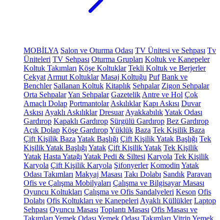
MOBİLYA
Salon ve Oturma Odası
TV Ünitesi ve Sehpası
Tv
Üniteleri
TV Sehpası
Oturma Grupları
Koltuk ve Kanepeler
Koltuk Takımları
Köşe Koltuklar
Tekli Koltuk ve Berjerler
Çekyat
Armut Koltuklar
Masaj Koltuğu
Puf
Bank ve
Benchler
Sallanan Koltuk
Kitaplık
Sehpalar
Zigon Sehpalar
Orta Sehpalar
Yan Sehpalar
Gazetelik
Antre ve Hol
Çok
Amaçlı Dolap
Portmantolar
Askılıklar
Kapı Askısı
Duvar
Askısı
Ayaklı Askılıklar
Dresuar
Ayakkabılık
Yatak Odası
Gardırop
Kapaklı Gardırop
Sürgülü Gardırop
Bez Gardırop
Açık Dolap
Köşe Gardırop
Yüklük
Baza
Tek Kişilik Baza
Çift Kişilik Baza
Yatak Başlığı
Çift Kişilik Yatak Başlığı
Tek
Kişilik Yatak Başlığı
Yatak
Çift Kişilik Yatak
Tek Kişilik
Yatak
Hasta Yatağı
Yatak Pedi & Şiltesi
Karyola
Tek Kişilik
Karyola
Çift Kişilik Karyola
Şifonyerler
Komodin
Yatak
Odası Takımları
Makyaj Masası
Takı Dolabı
Sandık
Paravan
Ofis ve Çalışma Mobilyaları
Çalışma ve Bilgisayar Masası
Oyuncu Koltukları
Çalışma ve Ofis Sandalyeleri
Keson
Ofis
Dolabı
Ofis Koltukları ve Kanepeleri
Ayaklı Küllükler
Laptop
Sehpası
Oyuncu Masası
Toplantı Masası
Ofis Masası ve
Takımları
Yemek Odası
Yemek Odası Takımları
Vitrin
Yemek