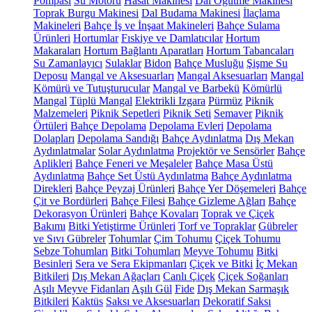
Pompası
Su Motoru
Hasat Makinesi
Dal Öğütme Makinesi
Toprak Burgu Makinesi
Dal Budama Makinesi
İlaçlama
Makineleri
Bahçe İş ve İnşaat Makineleri
Bahçe Sulama
Ürünleri
Hortumlar
Fıskiye ve Damlatıcılar
Hortum
Makaraları
Hortum Bağlantı Aparatları
Hortum Tabancaları
Su Zamanlayıcı
Sulaklar
Bidon
Bahçe Musluğu
Şişme Su
Deposu
Mangal ve Aksesuarları
Mangal Aksesuarları
Mangal
Kömürü ve Tutuşturucular
Mangal ve Barbekü
Kömürlü
Mangal
Tüplü Mangal
Elektrikli Izgara
Pürmüz
Piknik
Malzemeleri
Piknik Sepetleri
Piknik Seti
Semaver
Piknik
Örtüleri
Bahçe Depolama
Depolama Evleri
Depolama
Dolapları
Depolama Sandığı
Bahçe Aydınlatma
Dış Mekan
Aydınlatmalar
Solar Aydınlatma
Projektör ve Sensörler
Bahçe
Aplikleri
Bahçe Feneri ve Meşaleler
Bahçe Masa Üstü
Aydınlatma
Bahçe Set Üstü Aydınlatma
Bahçe Aydınlatma
Direkleri
Bahçe Peyzaj Ürünleri
Bahçe Yer Döşemeleri
Bahçe
Çit ve Bordürleri
Bahçe Filesi
Bahçe Gizleme Ağları
Bahçe
Dekorasyon Ürünleri
Bahçe Kovaları
Toprak ve Çiçek
Bakımı
Bitki Yetiştirme Ürünleri
Torf ve Topraklar
Gübreler
ve Sıvı Gübreler
Tohumlar
Çim Tohumu
Çiçek Tohumu
Sebze Tohumları
Bitki Tohumları
Meyve Tohumu
Bitki
Besinleri
Sera ve Sera Ekipmanları
Çiçek ve Bitki
İç Mekan
Bitkileri
Dış Mekan Ağaçları
Canlı Çiçek
Çiçek Soğanları
Aşılı Meyve Fidanları
Aşılı Gül
Fide
Dış Mekan Sarmaşık
Bitkileri
Kaktüs
Saksı ve Aksesuarları
Dekoratif Saksı