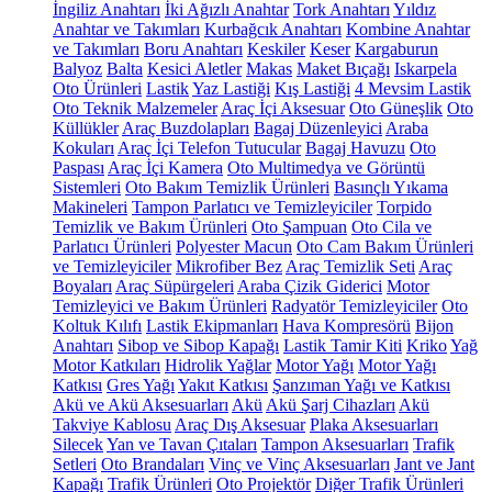
İngiliz Anahtarı
İki Ağızlı Anahtar
Tork Anahtarı
Yıldız
Anahtar ve Takımları
Kurbağcık Anahtarı
Kombine Anahtar
ve Takımları
Boru Anahtarı
Keskiler
Keser
Kargaburun
Balyoz
Balta
Kesici Aletler
Makas
Maket Bıçağı
Iskarpela
Oto Ürünleri
Lastik
Yaz Lastiği
Kış Lastiği
4 Mevsim Lastik
Oto Teknik Malzemeler
Araç İçi Aksesuar
Oto Güneşlik
Oto
Küllükler
Araç Buzdolapları
Bagaj Düzenleyici
Araba
Kokuları
Araç İçi Telefon Tutucular
Bagaj Havuzu
Oto
Paspası
Araç İçi Kamera
Oto Multimedya ve Görüntü
Sistemleri
Oto Bakım Temizlik Ürünleri
Basınçlı Yıkama
Makineleri
Tampon Parlatıcı ve Temizleyiciler
Torpido
Temizlik ve Bakım Ürünleri
Oto Şampuan
Oto Cila ve
Parlatıcı Ürünleri
Polyester Macun
Oto Cam Bakım Ürünleri
ve Temizleyiciler
Mikrofiber Bez
Araç Temizlik Seti
Araç
Boyaları
Araç Süpürgeleri
Araba Çizik Giderici
Motor
Temizleyici ve Bakım Ürünleri
Radyatör Temizleyiciler
Oto
Koltuk Kılıfı
Lastik Ekipmanları
Hava Kompresörü
Bijon
Anahtarı
Sibop ve Sibop Kapağı
Lastik Tamir Kiti
Kriko
Yağ
Motor Katkıları
Hidrolik Yağlar
Motor Yağı
Motor Yağı
Katkısı
Gres Yağı
Yakıt Katkısı
Şanzıman Yağı ve Katkısı
Akü ve Akü Aksesuarları
Akü
Akü Şarj Cihazları
Akü
Takviye Kablosu
Araç Dış Aksesuar
Plaka Aksesuarları
Silecek
Yan ve Tavan Çıtaları
Tampon Aksesuarları
Trafik
Setleri
Oto Brandaları
Vinç ve Vinç Aksesuarları
Jant ve Jant
Kapağı
Trafik Ürünleri
Oto Projektör
Diğer Trafik Ürünleri