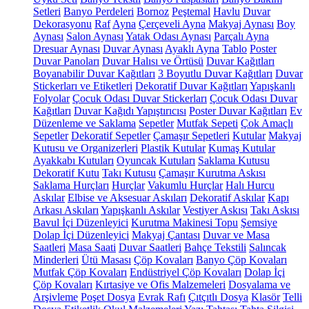
Setleri
Banyo Perdeleri
Bornoz
Peştemal
Havlu
Duvar
Dekorasyonu
Raf
Ayna
Çerçeveli Ayna
Makyaj Aynası
Boy
Aynası
Salon Aynası
Yatak Odası Aynası
Parçalı Ayna
Dresuar Aynası
Duvar Aynası
Ayaklı Ayna
Tablo
Poster
Duvar Panoları
Duvar Halısı ve Örtüsü
Duvar Kağıtları
Boyanabilir Duvar Kağıtları
3 Boyutlu Duvar Kağıtları
Duvar
Stickerları ve Etiketleri
Dekoratif Duvar Kağıtları
Yapışkanlı
Folyolar
Çocuk Odası Duvar Stickerları
Çocuk Odası Duvar
Kağıtları
Duvar Kağıdı Yapıştırıcısı
Poster Duvar Kağıtları
Ev
Düzenleme ve Saklama
Sepetler
Mutfak Sepeti
Çok Amaçlı
Sepetler
Dekoratif Sepetler
Çamaşır Sepetleri
Kutular
Makyaj
Kutusu ve Organizerleri
Plastik Kutular
Kumaş Kutular
Ayakkabı Kutuları
Oyuncak Kutuları
Saklama Kutusu
Dekoratif Kutu
Takı Kutusu
Çamaşır Kurutma Askısı
Saklama Hurçları
Hurçlar
Vakumlu Hurçlar
Halı Hurcu
Askılar
Elbise ve Aksesuar Askıları
Dekoratif Askılar
Kapı
Arkası Askıları
Yapışkanlı Askılar
Vestiyer Askısı
Takı Askısı
Bavul İçi Düzenleyici
Kurutma Makinesi Topu
Şemsiye
Dolap İçi Düzenleyici
Makyaj Çantası
Duvar ve Masa
Saatleri
Masa Saati
Duvar Saatleri
Bahçe Tekstili
Salıncak
Minderleri
Ütü Masası
Çöp Kovaları
Banyo Çöp Kovaları
Mutfak Çöp Kovaları
Endüstriyel Çöp Kovaları
Dolap İçi
Çöp Kovaları
Kırtasiye ve Ofis Malzemeleri
Dosyalama ve
Arşivleme
Poşet Dosya
Evrak Rafı
Çıtçıtlı Dosya
Klasör
Telli