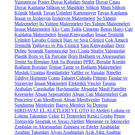
Yapıştırıcısı
Poster Duvar Kağıtları
Strafor
Duvar Çıtası
Duvar Kaplama
Silikon ve Mastikler
Silikon
Mum Silikon
Köpük
Mastik
Tavan Ürünleri
Kartonpiyer
Tavan Kaplama
İnşaat ve İzolasyon
İzolasyon Malzemeleri
Su Yalıtım
Malzemeleri
Isı Yalıtım Malzemeleri
Ses Yalıtım Malzemeleri
İnşaat Malzemeleri
Alçı
Cam Tuğla
Çimento
Beton Harcı
Çatı
Kaplama Malzemeleri
İnşaat Kimyasalları
İnşaat Temizlik
Ürünleri
Lavabo Çözücü
Harç ve Sıva Çözücü
Çok Amaçlı
Temizlik
Yağlayıcı ve Pas Çözücü
Yapı Kimyasalları
Derz
Dolgu
Seramik Yapıştırıcılar
Sıvı Conta
Strafor Yapıştırılar
Plastik Boru ve Ek Parçalar
Boru Bağlantı ve Aksesuarları
Temiz Su Boruları
Atık Su Boruları
PPRC Borular
Kombi
Bağlantı Boruları
Tesisat Tamir ve Bağlantı Malzemeleri
Musluk Uzatma
Regülatörler
Valfler ve Vanalar
Nipeller
Tahliye Hortumu
Conta
Taharet Çubuğu
Fittings
Tıpalar ve
Süzgeçler
İnşaat Makineleri
Elektrikli Vinçler
Taşıma
Arabaları
Caraskallar
Havlupanlar
Ahşaplar
Masif Paneller
Keresteler
Ahşap Seperatörler
Ahşap Çatı Malzemeleri
Çatı
Penceresi
Çatı Merdiveni
Ahşap Merdivenler
Trabzan
Sundurma
Menfezler
Banyo Menfezi
Su Deposu
HIRDAVAT EL ALETLERİ VE OTO
El Aletleri
Lokma ve
Lokma Takımları
Çekiç
El Testereleri
Kesici Grubu
Pense
Tornavida
Seramik ve Sıvacı Aletleri
Mengene ve İşkenceler
Zımbalar ve Aksesuarları
Zımpara ve Eğeler
Anahtarlar
Anahtar Takımları
Alyan Anahtarları
Açık Ağız Anahtar