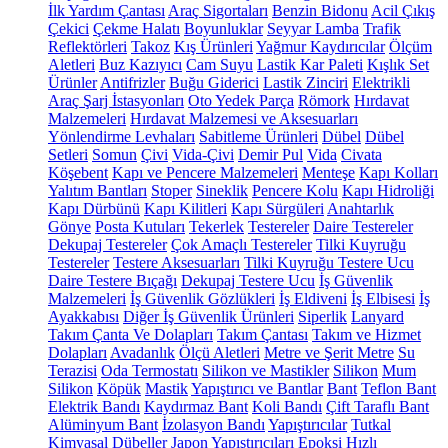
İlk Yardım Çantası
Araç Sigortaları
Benzin Bidonu
Acil Çıkış
Çekici
Çekme Halatı
Boyunluklar
Seyyar Lamba
Trafik
Reflektörleri
Takoz
Kış Ürünleri
Yağmur Kaydırıcılar
Ölçüm
Aletleri
Buz Kazıyıcı
Cam Suyu
Lastik Kar Paleti
Kışlık Set
Ürünler
Antifrizler
Buğu Giderici
Lastik Zinciri
Elektrikli
Araç Şarj İstasyonları
Oto Yedek Parça
Römork
Hırdavat
Malzemeleri
Hırdavat Malzemesi ve Aksesuarları
Yönlendirme Levhaları
Sabitleme Ürünleri
Dübel
Dübel
Setleri
Somun
Çivi
Vida-Çivi
Demir Pul
Vida
Civata
Köşebent
Kapı ve Pencere Malzemeleri
Menteşe
Kapı Kolları
Yalıtım Bantları
Stoper
Sineklik
Pencere Kolu
Kapı Hidroliği
Kapı Dürbünü
Kapı Kilitleri
Kapı Sürgüleri
Anahtarlık
Gönye
Posta Kutuları
Tekerlek
Testereler
Daire Testereler
Dekupaj Testereler
Çok Amaçlı Testereler
Tilki Kuyruğu
Testereler
Testere Aksesuarları
Tilki Kuyruğu Testere Ucu
Daire Testere Bıçağı
Dekupaj Testere Ucu
İş Güvenlik
Malzemeleri
İş Güvenlik Gözlükleri
İş Eldiveni
İş Elbisesi
İş
Ayakkabısı
Diğer İş Güvenlik Ürünleri
Siperlik
Lanyard
Takım Çanta Ve Dolapları
Takım Çantası
Takım ve Hizmet
Dolapları
Avadanlık
Ölçü Aletleri
Metre ve Şerit Metre
Su
Terazisi
Oda Termostatı
Silikon ve Mastikler
Silikon
Mum
Silikon
Köpük
Mastik
Yapıştırıcı ve Bantlar
Bant
Teflon Bant
Elektrik Bandı
Kaydırmaz Bant
Koli Bandı
Çift Taraflı Bant
Alüminyum Bant
İzolasyon Bandı
Yapıştırıcılar
Tutkal
Kimyasal Dübeller
Japon Yapıştırıcıları
Epoksi
Hızlı