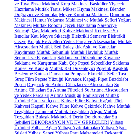
ve Tava
Pizza Makinesi
Krep Makinesi
Basküller
Yiyecek
Hazırlama
Mutfak Tartısı
Mikser
Kıyma Makinesi
Blender
Doğrayıcı ve Rondolar
Meyve Kurutma Makinesi
Dondurma
Makinesi
Hamur Yoğurma Makinesi ve Mutfak Şefleri
Yoğurt
Makinesi
Mutfak Robotu
İçecek Hazırlama
Narenciye
Sıkacağı
Çay Makineleri
Kahve Makinesi
Kettle ve Su
Isıtıcılar
Katı Meyve Sıkacağı
Elektrikli Semaver
Elektrikli
Cezve
Küçük Ev Aletleri Yedek Parça ve Aksesuarları
Mutfak
Aksesuarları
Mutfak Seti
Bulaşıklık
Askı ve Kancalar
Kaydırmaz
Mutfak Sabunluk
Mutfak Havluluk
Mutfak
Seramik ve Fayansları
Saklama ve Düzenleme
Kavanoz
Saklama ve Karıştırma Kabı
Çöp Poşeti
Sebzelikler
Saklama
Bonesi ve Kapağı
Mutfak Raf Düzenleyici
Poşetlik
Kaşıklık
Beslenme Kutusu
Damacana Pompası
Ekmeklik
Sefer Tası
Streç Film
Peçete Yüzüğü
Kavanoz Kapağı
Pipet
Buzdolabı
Poşeti
Doypack
Su Arıtma Cihazları ve Aksesuarları
Su
Arıtma Cihazları
Su Arıtma Filtreleri
Su Arıtma Aksesuarları
ve Yedek Parçaları
Arıtma Musluğu
Endüstriyel Mutfak
Ürünleri
Gıda ve İçecek
Kahve
Filtre Kahve Kağıdı
Türk
Kahvesi
Kapsül Kahve
Filtre Kahve
Çekirdek Kahve
Mutfak
Tezgahları
Laminant Mutfak Tezgahları
Ahşap Mutfak
Tezgahları
Bulaşık Makineleri
Derin Dondurucular
Su
Sebilleri
DEKORASYON VE EV GEREÇLERİ
Yılbaşı
Ürünleri
Yılbaşı Ağacı
Yılbaşı Aydınlatmaları
Yılbaşı Ağacı
Süsleri
Yılbaşı Sepeti
Yılbaşı Parti Malzemeleri
Dekoratif