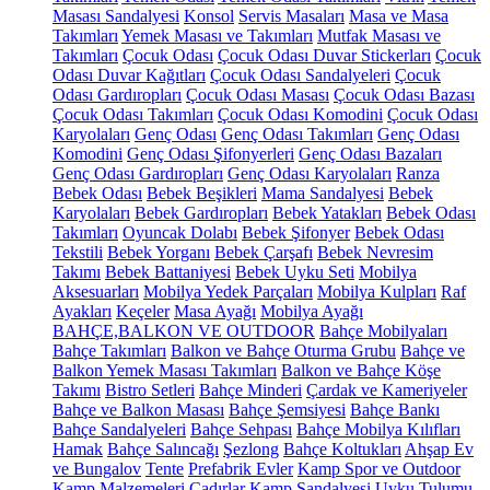
Masası Sandalyesi
Konsol
Servis Masaları
Masa ve Masa
Takımları
Yemek Masası ve Takımları
Mutfak Masası ve
Takımları
Çocuk Odası
Çocuk Odası Duvar Stickerları
Çocuk
Odası Duvar Kağıtları
Çocuk Odası Sandalyeleri
Çocuk
Odası Gardıropları
Çocuk Odası Masası
Çocuk Odası Bazası
Çocuk Odası Takımları
Çocuk Odası Komodini
Çocuk Odası
Karyolaları
Genç Odası
Genç Odası Takımları
Genç Odası
Komodini
Genç Odası Şifonyerleri
Genç Odası Bazaları
Genç Odası Gardıropları
Genç Odası Karyolaları
Ranza
Bebek Odası
Bebek Beşikleri
Mama Sandalyesi
Bebek
Karyolaları
Bebek Gardıropları
Bebek Yatakları
Bebek Odası
Takımları
Oyuncak Dolabı
Bebek Şifonyer
Bebek Odası
Tekstili
Bebek Yorganı
Bebek Çarşafı
Bebek Nevresim
Takımı
Bebek Battaniyesi
Bebek Uyku Seti
Mobilya
Aksesuarları
Mobilya Yedek Parçaları
Mobilya Kulpları
Raf
Ayakları
Keçeler
Masa Ayağı
Mobilya Ayağı
BAHÇE,BALKON VE OUTDOOR
Bahçe Mobilyaları
Bahçe Takımları
Balkon ve Bahçe Oturma Grubu
Bahçe ve
Balkon Yemek Masası Takımları
Balkon ve Bahçe Köşe
Takımı
Bistro Setleri
Bahçe Minderi
Çardak ve Kameriyeler
Bahçe ve Balkon Masası
Bahçe Şemsiyesi
Bahçe Bankı
Bahçe Sandalyeleri
Bahçe Sehpası
Bahçe Mobilya Kılıfları
Hamak
Bahçe Salıncağı
Şezlong
Bahçe Koltukları
Ahşap Ev
ve Bungalov
Tente
Prefabrik Evler
Kamp Spor ve Outdoor
Kamp Malzemeleri
Çadırlar
Kamp Sandalyesi
Uyku Tulumu