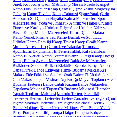
Sinek Kovucular
Çadır Matı
Kamp Masası
Pusula
Kampet
Kamp Duşu
Isıtıcılar
Kamp Çantası
Şişme Yastık
Magnezyum
Çubuğu
Kamp Tuvaleti
Kamp Taburesi
Şişme Yatak
Çadır
Aksesuarı
Sırt Çantası
Hayatta Kalma Malzemeleri
Spor
Aletleri
Pilates, Yoga ve Jimnastik
Ağırlık ve Halter Ürünleri
Fitness ve Kardiyo Ürünleri
Diğer Spor Ürünleri
Valiz ve
Bavul
Kamp Mutfak Malzemeleri
Termal Çanta
Matara
Kamp Yemek Pişirme Seti
Kamp Buzluk ve Soğutucu
Ürünler
Kamp Demliği
Kamp Tavası
Kamp Ocağı
Kamp
Mutfak Aksesuarları
Çakmak ve Yakıcılar
Termoslar
Aydınlatma Ekipmanları
El Feneri
Işıldak
Kafa Lambası
Kamp El Aletleri
Kamp Testeresi
Kamp Küreği
Kamp Bıçağı
Kamp Baltası
Avcılık Malzemeleri
Balık Av Malzemeleri
Bisiklet ve Scooter
Bisiklet
Elektrikli Scooter
Bahçe Aletleri
Çapa
Kürek
Bahçe Eldiveni
Tırmık
Budama Makası
Aşı
Makası
Fide Dikici ve Sökücü
Orak
Bahçe El Aleti Setleri
Çim Makası
Tırpan Misinası
Aşı Bıçağı
Meyve Toplama Aleti
Budama Testeresi
Bahçe Çatalı
Kazma
Bahçe Makineleri
Çapalama Makinesi
Tırpan
Çit Budama Makinesi
Hidrofor
Yaprak Toplama Makinesi
Motorlu Testere
Elektrikli
Testereler
Benzinli Testereler
Testere Zincirleri ve Yağları
Çim
Biçme Makinesi
Benzinli Çim Biçme Makinesi
Elektrikli Çim
Biçme Makinesi
Kenar Kesme Makinesi
Çim Biçme Yedek
Parça
Pompa
Santrifüj Pompa
Dalgıç Pompası
Bahçe