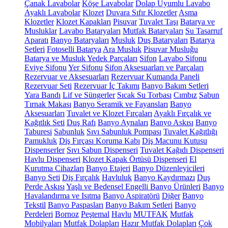
Çanak Lavabolar
Köşe Lavabolar
Dolap Uyumlu Lavabo
Ayaklı Lavabolar
Klozet
Duvara Sıfır Klozetler
Asma
Klozetler
Klozet Kapakları
Pisuvar
Tuvalet Taşı
Batarya ve
Musluklar
Lavabo Bataryaları
Mutfak Bataryaları
Su Tasarruf
Aparatı
Banyo Bataryaları
Musluk
Duş Bataryaları
Batarya
Setleri
Fotoselli Batarya
Ara Musluk
Pisuvar Musluğu
Batarya ve Musluk Yedek Parçaları
Sifon
Lavabo Sifonu
Eviye Sifonu
Yer Sifonu
Sifon Aksesuarları ve Parçaları
Rezervuar ve Aksesuarları
Rezervuar Kumanda Paneli
Rezervuar Seti
Rezervuar İç Takımı
Banyo Bakım Setleri
Yara Bandı
Lif ve Süngerler
Sıcak Su Torbası
Cımbız
Sabun
Tırnak Makası
Banyo Seramik ve Fayansları
Banyo
Aksesuarları
Tuvalet ve Klozet Fırçaları
Ayaklı Fırçalık ve
Kağıtlık Seti
Duş Rafı
Banyo Aynaları
Banyo Askısı
Banyo
Taburesi
Sabunluk
Sıvı Sabunluk Pompası
Tuvalet Kağıtlığı
Pamukluk
Diş Fırçası Koruma Kabı
Diş Macunu Kutusu
Dispenserler
Sıvı Sabun Dispenseri
Tuvalet Kağıdı Dispenseri
Havlu Dispenseri
Klozet Kapak Örtüsü Dispenseri
El
Kurutma Cihazları
Banyo Etajeri
Banyo Düzenleyicileri
Banyo Seti
Diş Fırçalık
Havluluk
Banyo Kaydırmazı
Duş
Perde Askısı
Yaşlı ve Bedensel Engelli Banyo Ürünleri
Banyo
Havalandırma ve Isıtma
Banyo Aspiratörü
Diğer
Banyo
Tekstil
Banyo Paspasları
Banyo Bakım Setleri
Banyo
Perdeleri
Bornoz
Peştemal
Havlu
MUTFAK
Mutfak
Mobilyaları
Mutfak Dolapları
Hazır Mutfak Dolapları
Çok