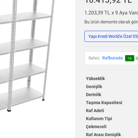
10.413,92 TL
1.203,39 TL x 9 Aya Va
Bu ürün demonte olarak gönd
Yapı Kredi World'e Özel 5
Satıcı:
Rafburada
10
Yükseklik
Genişlik
Derinlik
Taşıma Kapasitesi
Raf Adeti
Kullanım Tipi
Çekmeceli
Raf Arası Genişlik