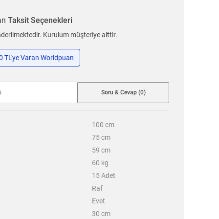
ran
Taksit Seçenekleri
erilmektedir. Kurulum müşteriye aittir.
50 TL'ye Varan Worldpuan
Soru & Cevap (0)
100
cm
75
cm
59
cm
60
kg
15
Adet
Raf
Evet
30
cm