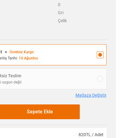
0
Gri
Çelik
at
●
Ücretsiz Kargo
iliş Tarihi:
10 Ağustos
siz Teslim
i uygun değil
Mağaza Değiştir
Sepete Ekle
820TL / Adet