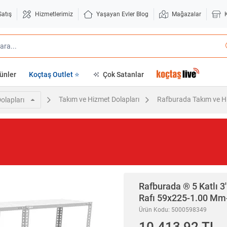
Satış
Hizmetlerimiz
Yaşayan Evler Blog
Mağazalar
ünler
Koçtaş Outlet ⭐
Çok Satanlar
Takım ve Hizmet Dolapları
Rafburada Takım ve Hi
olapları
Rafburada
® 5 Katlı 3
Rafı 59x225-1.00 M
Ürün Kodu: 5000598349