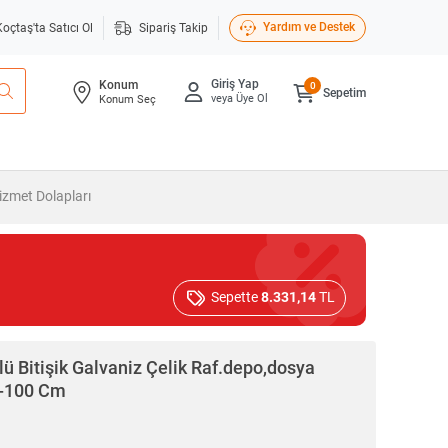
Yardım ve Destek
Koçtaş'ta Satıcı Ol
Sipariş Takip
Giriş Yap
Konum
0
Sepetim
veya Üye Ol
Konum Seç
zmet Dolapları
Sepette
8.331,14
TL
'lü Bitişik Galvaniz Çelik Raf.depo,dosya
m-100 Cm