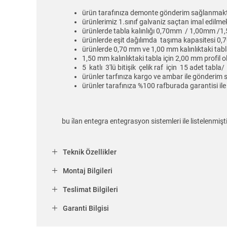
ürün tarafınıza demonte gönderim sağlanmakt
ürünlerimiz 1.sınıf galvaniz saçtan imal edilmek
ürünlerde tabla kalınlığı 0,70mm / 1,00mm /1,5
ürünlerde eşit dağılımda taşıma kapasitesi 0,
ürünlerde 0,70 mm ve 1,00 mm kalınlıktaki tabl
1,50 mm kalınlıktaki tabla için 2,00 mm profil
5 katlı 3'lü bitişik çelik raf için 15 adet tab
ürünler tarfınıza kargo ve ambar ile gönderim
ürünler tarafınıza %100 rafburada garantisi ile 
bu i̇lan entegra entegrasyon sistemleri ile listelenmişt
Teknik Özellikler
Montaj Bilgileri
Teslimat Bilgileri
Garanti Bilgisi