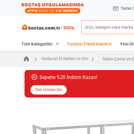
Toptan 
Tüm Kategoriler
Turuncu Trend Alarmı🚨
Yeni Ür
Hırdavat El Aletleri ve Oto
Takım Çanta Ve D
Sepette %20 İndirim Kazan!
Tüm Ürünleri Gör