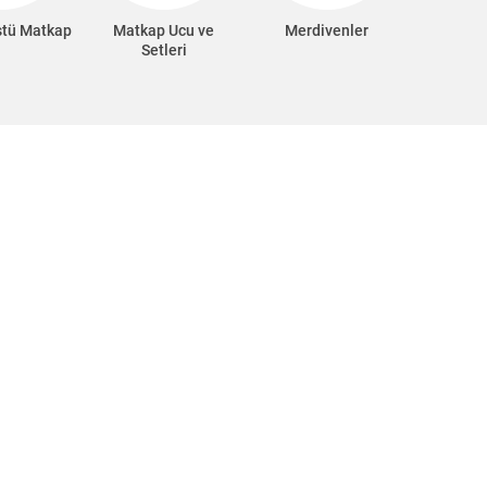
stü Matkap
Matkap Ucu ve
Merdivenler
Setleri