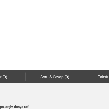
r (0)
Soru & Cevap (0)
Taksit
po, arşiv, dosya rafı