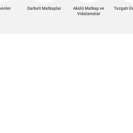
venler
Darbeli Matkaplar
Akülü Matkap ve
Tezgah Ü
Vidalamalar