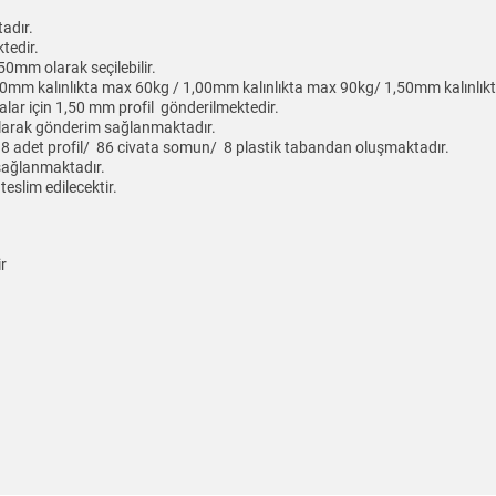
adır.
tedir.
0mm olarak seçilebilir.
70mm kalınlıkta max 60kg / 1,00mm kalınlıkta max 90kg/ 1,50mm kalınlıkta
alar için 1,50 mm profil gönderilmektedir.
 olarak gönderim sağlanmaktadır.
la/ 8 adet profil/ 86 civata somun/ 8 plastik tabandan oluşmaktadır.
 sağlanmaktadır.
teslim edilecektir.
ir