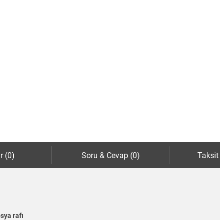
r (0)
Soru & Cevap (0)
Taksit
sya rafı