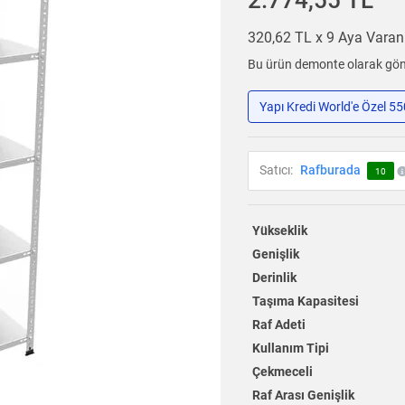
2.774,55 TL
320,62 TL x 9 Aya Vara
Bu ürün demonte olarak gönd
Yapı Kredi World'e Özel 5
Satıcı:
Rafburada
10
Yükseklik
Genişlik
Derinlik
Taşıma Kapasitesi
Raf Adeti
Kullanım Tipi
Çekmeceli
Raf Arası Genişlik