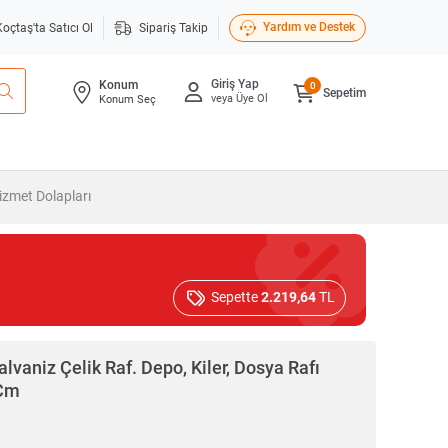
Yardım ve Destek
Koçtaş'ta Satıcı Ol
Sipariş Takip
Giriş Yap
Konum
0
Sepetim
veya Üye Ol
Konum Seç
zmet Dolapları
Sepette
2.219,64
TL
alvaniz Çelik Raf. Depo, Kiler, Dosya Rafı
 Cm