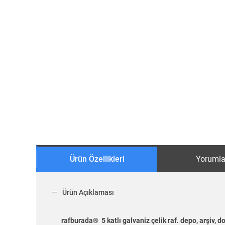
Ürün Özellikleri
Yorumla
Ürün Açıklaması
rafburada® 5 katlı galvaniz çelik raf. depo, arşiv, do