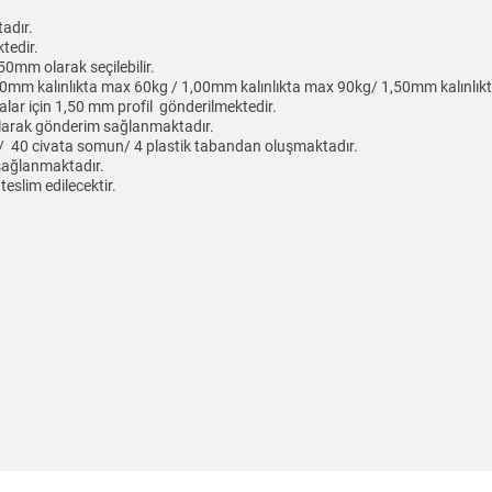
adır.
tedir.
0mm olarak seçilebilir.
70mm kalınlıkta max 60kg / 1,00mm kalınlıkta max 90kg/ 1,50mm kalınlıkta
alar için 1,50 mm profil gönderilmektedir.
 olarak gönderim sağlanmaktadır.
fil/ 40 civata somun/ 4 plastik tabandan oluşmaktadır.
 sağlanmaktadır.
teslim edilecektir.