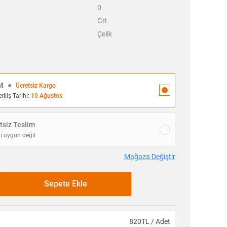
0
Gri
Çelik
at
●
Ücretsiz Kargo
iliş Tarihi:
10 Ağustos
siz Teslim
i uygun değil
Mağaza Değiştir
Sepete Ekle
820TL / Adet