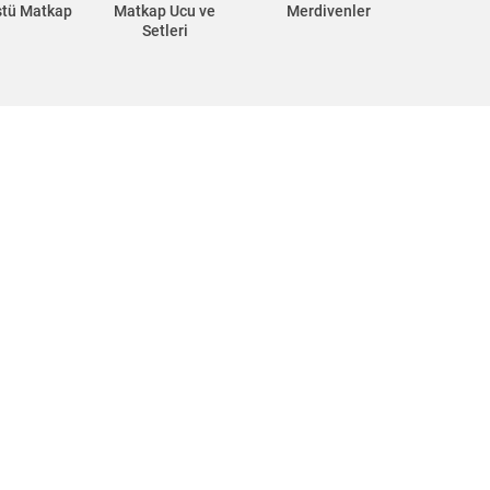
stü Matkap
Matkap Ucu ve
Merdivenler
Setleri