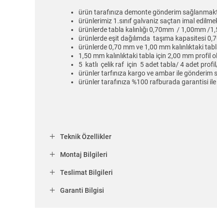
ürün tarafınıza demonte gönderim sağlanmakt
ürünlerimiz 1.sınıf galvaniz saçtan imal edilmek
ürünlerde tabla kalınlığı 0,70mm / 1,00mm /1,5
ürünlerde eşit dağılımda taşıma kapasitesi 0,
ürünlerde 0,70 mm ve 1,00 mm kalınlıktaki tabl
1,50 mm kalınlıktaki tabla için 2,00 mm profil
5 katlı çelik raf için 5 adet tabla/ 4 adet pro
ürünler tarfınıza kargo ve ambar ile gönderim
ürünler tarafınıza %100 rafburada garantisi ile 
Teknik Özellikler
Montaj Bilgileri
Teslimat Bilgileri
Garanti Bilgisi