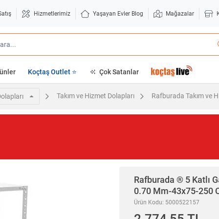
Satış
Hizmetlerimiz
Yaşayan Evler Blog
Mağazalar
ünler
Koçtaş Outlet ⭐
Çok Satanlar
Takım ve Hizmet Dolapları
Rafburada Takım ve Hi
olapları
Rafburada
® 5 Katlı G
0.70 Mm-43x75-250
Ürün Kodu: 5000522157