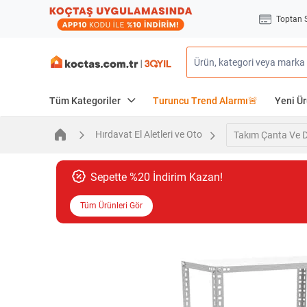
Toptan 
Tüm Kategoriler
Turuncu Trend Alarmı🚨
Yeni Ür
Hırdavat El Aletleri ve Oto
Takım Çanta Ve D
Sepette %20 İndirim Kazan!
Tüm Ürünleri Gör