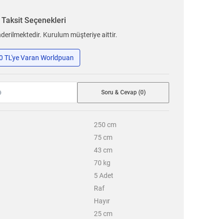
n
Taksit Seçenekleri
erilmektedir. Kurulum müşteriye aittir.
50 TL'ye Varan Worldpuan
Soru & Cevap (0)
250
cm
75
cm
43
cm
70
kg
5
Adet
Raf
Hayır
25
cm