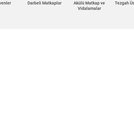
venler
Darbeli Matkaplar
Akülü Matkap ve
Tezgah Ü
Vidalamalar