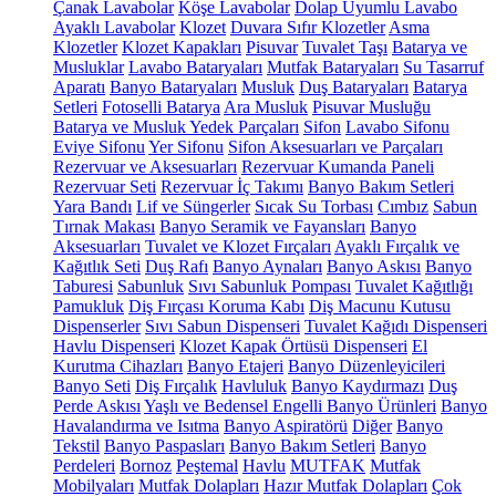
Çanak Lavabolar
Köşe Lavabolar
Dolap Uyumlu Lavabo
Ayaklı Lavabolar
Klozet
Duvara Sıfır Klozetler
Asma
Klozetler
Klozet Kapakları
Pisuvar
Tuvalet Taşı
Batarya ve
Musluklar
Lavabo Bataryaları
Mutfak Bataryaları
Su Tasarruf
Aparatı
Banyo Bataryaları
Musluk
Duş Bataryaları
Batarya
Setleri
Fotoselli Batarya
Ara Musluk
Pisuvar Musluğu
Batarya ve Musluk Yedek Parçaları
Sifon
Lavabo Sifonu
Eviye Sifonu
Yer Sifonu
Sifon Aksesuarları ve Parçaları
Rezervuar ve Aksesuarları
Rezervuar Kumanda Paneli
Rezervuar Seti
Rezervuar İç Takımı
Banyo Bakım Setleri
Yara Bandı
Lif ve Süngerler
Sıcak Su Torbası
Cımbız
Sabun
Tırnak Makası
Banyo Seramik ve Fayansları
Banyo
Aksesuarları
Tuvalet ve Klozet Fırçaları
Ayaklı Fırçalık ve
Kağıtlık Seti
Duş Rafı
Banyo Aynaları
Banyo Askısı
Banyo
Taburesi
Sabunluk
Sıvı Sabunluk Pompası
Tuvalet Kağıtlığı
Pamukluk
Diş Fırçası Koruma Kabı
Diş Macunu Kutusu
Dispenserler
Sıvı Sabun Dispenseri
Tuvalet Kağıdı Dispenseri
Havlu Dispenseri
Klozet Kapak Örtüsü Dispenseri
El
Kurutma Cihazları
Banyo Etajeri
Banyo Düzenleyicileri
Banyo Seti
Diş Fırçalık
Havluluk
Banyo Kaydırmazı
Duş
Perde Askısı
Yaşlı ve Bedensel Engelli Banyo Ürünleri
Banyo
Havalandırma ve Isıtma
Banyo Aspiratörü
Diğer
Banyo
Tekstil
Banyo Paspasları
Banyo Bakım Setleri
Banyo
Perdeleri
Bornoz
Peştemal
Havlu
MUTFAK
Mutfak
Mobilyaları
Mutfak Dolapları
Hazır Mutfak Dolapları
Çok