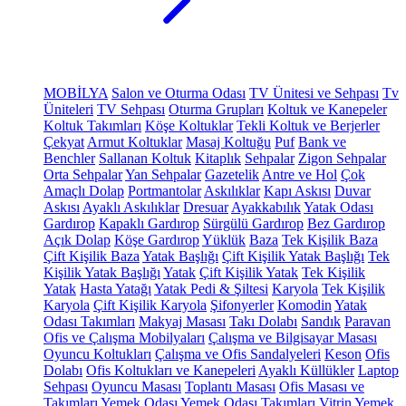
MOBİLYA
Salon ve Oturma Odası
TV Ünitesi ve Sehpası
Tv
Üniteleri
TV Sehpası
Oturma Grupları
Koltuk ve Kanepeler
Koltuk Takımları
Köşe Koltuklar
Tekli Koltuk ve Berjerler
Çekyat
Armut Koltuklar
Masaj Koltuğu
Puf
Bank ve
Benchler
Sallanan Koltuk
Kitaplık
Sehpalar
Zigon Sehpalar
Orta Sehpalar
Yan Sehpalar
Gazetelik
Antre ve Hol
Çok
Amaçlı Dolap
Portmantolar
Askılıklar
Kapı Askısı
Duvar
Askısı
Ayaklı Askılıklar
Dresuar
Ayakkabılık
Yatak Odası
Gardırop
Kapaklı Gardırop
Sürgülü Gardırop
Bez Gardırop
Açık Dolap
Köşe Gardırop
Yüklük
Baza
Tek Kişilik Baza
Çift Kişilik Baza
Yatak Başlığı
Çift Kişilik Yatak Başlığı
Tek
Kişilik Yatak Başlığı
Yatak
Çift Kişilik Yatak
Tek Kişilik
Yatak
Hasta Yatağı
Yatak Pedi & Şiltesi
Karyola
Tek Kişilik
Karyola
Çift Kişilik Karyola
Şifonyerler
Komodin
Yatak
Odası Takımları
Makyaj Masası
Takı Dolabı
Sandık
Paravan
Ofis ve Çalışma Mobilyaları
Çalışma ve Bilgisayar Masası
Oyuncu Koltukları
Çalışma ve Ofis Sandalyeleri
Keson
Ofis
Dolabı
Ofis Koltukları ve Kanepeleri
Ayaklı Küllükler
Laptop
Sehpası
Oyuncu Masası
Toplantı Masası
Ofis Masası ve
Takımları
Yemek Odası
Yemek Odası Takımları
Vitrin
Yemek