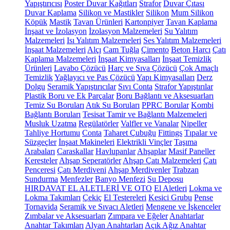
Yapıştırıcısı
Poster Duvar Kağıtları
Strafor
Duvar Çıtası
Duvar Kaplama
Silikon ve Mastikler
Silikon
Mum Silikon
Köpük
Mastik
Tavan Ürünleri
Kartonpiyer
Tavan Kaplama
İnşaat ve İzolasyon
İzolasyon Malzemeleri
Su Yalıtım
Malzemeleri
Isı Yalıtım Malzemeleri
Ses Yalıtım Malzemeleri
İnşaat Malzemeleri
Alçı
Cam Tuğla
Çimento
Beton Harcı
Çatı
Kaplama Malzemeleri
İnşaat Kimyasalları
İnşaat Temizlik
Ürünleri
Lavabo Çözücü
Harç ve Sıva Çözücü
Çok Amaçlı
Temizlik
Yağlayıcı ve Pas Çözücü
Yapı Kimyasalları
Derz
Dolgu
Seramik Yapıştırıcılar
Sıvı Conta
Strafor Yapıştırılar
Plastik Boru ve Ek Parçalar
Boru Bağlantı ve Aksesuarları
Temiz Su Boruları
Atık Su Boruları
PPRC Borular
Kombi
Bağlantı Boruları
Tesisat Tamir ve Bağlantı Malzemeleri
Musluk Uzatma
Regülatörler
Valfler ve Vanalar
Nipeller
Tahliye Hortumu
Conta
Taharet Çubuğu
Fittings
Tıpalar ve
Süzgeçler
İnşaat Makineleri
Elektrikli Vinçler
Taşıma
Arabaları
Caraskallar
Havlupanlar
Ahşaplar
Masif Paneller
Keresteler
Ahşap Seperatörler
Ahşap Çatı Malzemeleri
Çatı
Penceresi
Çatı Merdiveni
Ahşap Merdivenler
Trabzan
Sundurma
Menfezler
Banyo Menfezi
Su Deposu
HIRDAVAT EL ALETLERİ VE OTO
El Aletleri
Lokma ve
Lokma Takımları
Çekiç
El Testereleri
Kesici Grubu
Pense
Tornavida
Seramik ve Sıvacı Aletleri
Mengene ve İşkenceler
Zımbalar ve Aksesuarları
Zımpara ve Eğeler
Anahtarlar
Anahtar Takımları
Alyan Anahtarları
Açık Ağız Anahtar