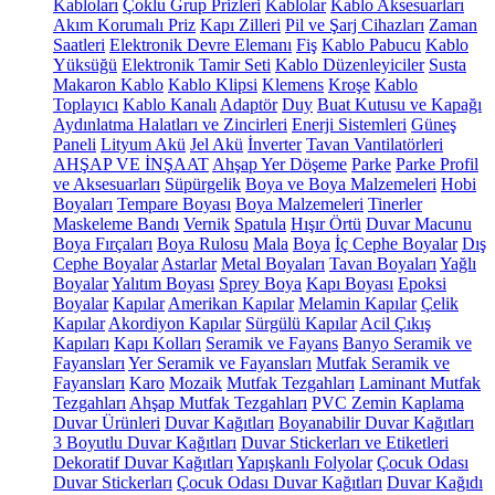
Kabloları
Çoklu Grup Prizleri
Kablolar
Kablo Aksesuarları
Akım Korumalı Priz
Kapı Zilleri
Pil ve Şarj Cihazları
Zaman
Saatleri
Elektronik Devre Elemanı
Fiş
Kablo Pabucu
Kablo
Yüksüğü
Elektronik Tamir Seti
Kablo Düzenleyiciler
Susta
Makaron Kablo
Kablo Klipsi
Klemens
Kroşe
Kablo
Toplayıcı
Kablo Kanalı
Adaptör
Duy
Buat Kutusu ve Kapağı
Aydınlatma Halatları ve Zincirleri
Enerji Sistemleri
Güneş
Paneli
Lityum Akü
Jel Akü
İnverter
Tavan Vantilatörleri
AHŞAP VE İNŞAAT
Ahşap Yer Döşeme
Parke
Parke Profil
ve Aksesuarları
Süpürgelik
Boya ve Boya Malzemeleri
Hobi
Boyaları
Tempare Boyası
Boya Malzemeleri
Tinerler
Maskeleme Bandı
Vernik
Spatula
Hışır Örtü
Duvar Macunu
Boya Fırçaları
Boya Rulosu
Mala
Boya
İç Cephe Boyalar
Dış
Cephe Boyalar
Astarlar
Metal Boyaları
Tavan Boyaları
Yağlı
Boyalar
Yalıtım Boyası
Sprey Boya
Kapı Boyası
Epoksi
Boyalar
Kapılar
Amerikan Kapılar
Melamin Kapılar
Çelik
Kapılar
Akordiyon Kapılar
Sürgülü Kapılar
Acil Çıkış
Kapıları
Kapı Kolları
Seramik ve Fayans
Banyo Seramik ve
Fayansları
Yer Seramik ve Fayansları
Mutfak Seramik ve
Fayansları
Karo
Mozaik
Mutfak Tezgahları
Laminant Mutfak
Tezgahları
Ahşap Mutfak Tezgahları
PVC Zemin Kaplama
Duvar Ürünleri
Duvar Kağıtları
Boyanabilir Duvar Kağıtları
3 Boyutlu Duvar Kağıtları
Duvar Stickerları ve Etiketleri
Dekoratif Duvar Kağıtları
Yapışkanlı Folyolar
Çocuk Odası
Duvar Stickerları
Çocuk Odası Duvar Kağıtları
Duvar Kağıdı