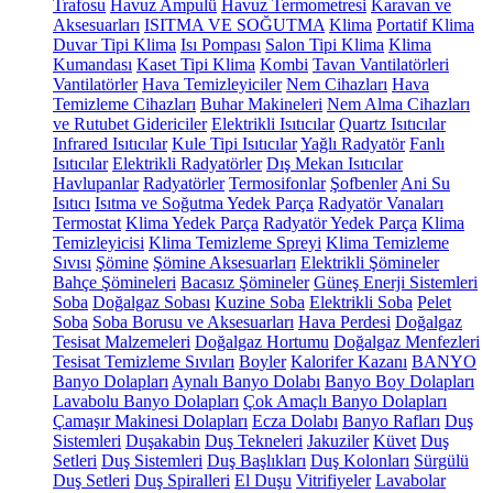
Trafosu
Havuz Ampulü
Havuz Termometresi
Karavan ve
Aksesuarları
ISITMA VE SOĞUTMA
Klima
Portatif Klima
Duvar Tipi Klima
Isı Pompası
Salon Tipi Klima
Klima
Kumandası
Kaset Tipi Klima
Kombi
Tavan Vantilatörleri
Vantilatörler
Hava Temizleyiciler
Nem Cihazları
Hava
Temizleme Cihazları
Buhar Makineleri
Nem Alma Cihazları
ve Rutubet Gidericiler
Elektrikli Isıtıcılar
Quartz Isıtıcılar
Infrared Isıtıcılar
Kule Tipi Isıtıcılar
Yağlı Radyatör
Fanlı
Isıtıcılar
Elektrikli Radyatörler
Dış Mekan Isıtıcılar
Havlupanlar
Radyatörler
Termosifonlar
Şofbenler
Ani Su
Isıtıcı
Isıtma ve Soğutma Yedek Parça
Radyatör Vanaları
Termostat
Klima Yedek Parça
Radyatör Yedek Parça
Klima
Temizleyicisi
Klima Temizleme Spreyi
Klima Temizleme
Sıvısı
Şömine
Şömine Aksesuarları
Elektrikli Şömineler
Bahçe Şömineleri
Bacasız Şömineler
Güneş Enerji Sistemleri
Soba
Doğalgaz Sobası
Kuzine Soba
Elektrikli Soba
Pelet
Soba
Soba Borusu ve Aksesuarları
Hava Perdesi
Doğalgaz
Tesisat Malzemeleri
Doğalgaz Hortumu
Doğalgaz Menfezleri
Tesisat Temizleme Sıvıları
Boyler
Kalorifer Kazanı
BANYO
Banyo Dolapları
Aynalı Banyo Dolabı
Banyo Boy Dolapları
Lavabolu Banyo Dolapları
Çok Amaçlı Banyo Dolapları
Çamaşır Makinesi Dolapları
Ecza Dolabı
Banyo Rafları
Duş
Sistemleri
Duşakabin
Duş Tekneleri
Jakuziler
Küvet
Duş
Setleri
Duş Sistemleri
Duş Başlıkları
Duş Kolonları
Sürgülü
Duş Setleri
Duş Spiralleri
El Duşu
Vitrifiyeler
Lavabolar