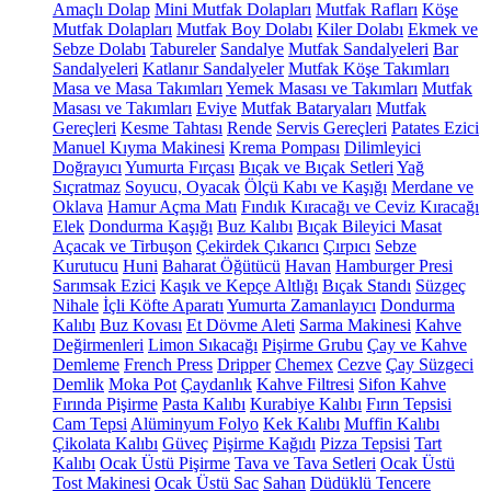
Amaçlı Dolap
Mini Mutfak Dolapları
Mutfak Rafları
Köşe
Mutfak Dolapları
Mutfak Boy Dolabı
Kiler Dolabı
Ekmek ve
Sebze Dolabı
Tabureler
Sandalye
Mutfak Sandalyeleri
Bar
Sandalyeleri
Katlanır Sandalyeler
Mutfak Köşe Takımları
Masa ve Masa Takımları
Yemek Masası ve Takımları
Mutfak
Masası ve Takımları
Eviye
Mutfak Bataryaları
Mutfak
Gereçleri
Kesme Tahtası
Rende
Servis Gereçleri
Patates Ezici
Manuel Kıyma Makinesi
Krema Pompası
Dilimleyici
Doğrayıcı
Yumurta Fırçası
Bıçak ve Bıçak Setleri
Yağ
Sıçratmaz
Soyucu, Oyacak
Ölçü Kabı ve Kaşığı
Merdane ve
Oklava
Hamur Açma Matı
Fındık Kıracağı ve Ceviz Kıracağı
Elek
Dondurma Kaşığı
Buz Kalıbı
Bıçak Bileyici Masat
Açacak ve Tirbuşon
Çekirdek Çıkarıcı
Çırpıcı
Sebze
Kurutucu
Huni
Baharat Öğütücü
Havan
Hamburger Presi
Sarımsak Ezici
Kaşık ve Kepçe Altlığı
Bıçak Standı
Süzgeç
Nihale
İçli Köfte Aparatı
Yumurta Zamanlayıcı
Dondurma
Kalıbı
Buz Kovası
Et Dövme Aleti
Sarma Makinesi
Kahve
Değirmenleri
Limon Sıkacağı
Pişirme Grubu
Çay ve Kahve
Demleme
French Press
Dripper
Chemex
Cezve
Çay Süzgeci
Demlik
Moka Pot
Çaydanlık
Kahve Filtresi
Sifon Kahve
Fırında Pişirme
Pasta Kalıbı
Kurabiye Kalıbı
Fırın Tepsisi
Cam Tepsi
Alüminyum Folyo
Kek Kalıbı
Muffin Kalıbı
Çikolata Kalıbı
Güveç
Pişirme Kağıdı
Pizza Tepsisi
Tart
Kalıbı
Ocak Üstü Pişirme
Tava ve Tava Setleri
Ocak Üstü
Tost Makinesi
Ocak Üstü Sac
Sahan
Düdüklü Tencere