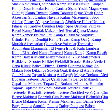
Sinek Kovucular
Çadır Matı
Kamp Masası
Pusula
Kampet
Kamp Duşu
Isıtıcılar
Kamp Çantası
Şişme Yastık
Magnezyum
Çubuğu
Kamp Tuvaleti
Kamp Taburesi
Şişme Yatak
Çadır
Aksesuarı
Sırt Çantası
Hayatta Kalma Malzemeleri
Spor
Aletleri
Pilates, Yoga ve Jimnastik
Ağırlık ve Halter Ürünleri
Fitness ve Kardiyo Ürünleri
Diğer Spor Ürünleri
Valiz ve
Bavul
Kamp Mutfak Malzemeleri
Termal Çanta
Matara
Kamp Yemek Pişirme Seti
Kamp Buzluk ve Soğutucu
Ürünler
Kamp Demliği
Kamp Tavası
Kamp Ocağı
Kamp
Mutfak Aksesuarları
Çakmak ve Yakıcılar
Termoslar
Aydınlatma Ekipmanları
El Feneri
Işıldak
Kafa Lambası
Kamp El Aletleri
Kamp Testeresi
Kamp Küreği
Kamp Bıçağı
Kamp Baltası
Avcılık Malzemeleri
Balık Av Malzemeleri
Bisiklet ve Scooter
Bisiklet
Elektrikli Scooter
Bahçe Aletleri
Çapa
Kürek
Bahçe Eldiveni
Tırmık
Budama Makası
Aşı
Makası
Fide Dikici ve Sökücü
Orak
Bahçe El Aleti Setleri
Çim Makası
Tırpan Misinası
Aşı Bıçağı
Meyve Toplama Aleti
Budama Testeresi
Bahçe Çatalı
Kazma
Bahçe Makineleri
Çapalama Makinesi
Tırpan
Çit Budama Makinesi
Hidrofor
Yaprak Toplama Makinesi
Motorlu Testere
Elektrikli
Testereler
Benzinli Testereler
Testere Zincirleri ve Yağları
Çim
Biçme Makinesi
Benzinli Çim Biçme Makinesi
Elektrikli Çim
Biçme Makinesi
Kenar Kesme Makinesi
Çim Biçme Yedek
Parça
Pompa
Santrifüj Pompa
Dalgıç Pompası
Bahçe