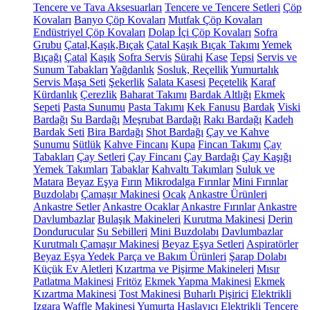
Tencere ve Tava Aksesuarları
Tencere ve Tencere Setleri
Çöp
Kovaları
Banyo Çöp Kovaları
Mutfak Çöp Kovaları
Endüstriyel Çöp Kovaları
Dolap İçi Çöp Kovaları
Sofra
Grubu
Çatal,Kaşık,Bıçak
Çatal Kaşık Bıçak Takımı
Yemek
Bıçağı
Çatal
Kaşık
Sofra Servis
Sürahi
Kase
Tepsi
Servis ve
Sunum Tabakları
Yağdanlık
Sosluk, Reçellik
Yumurtalık
Servis Maşa Seti
Şekerlik
Salata Kasesi
Peçetelik
Karaf
Kürdanlık
Çerezlik
Baharat Takımı
Bardak Altlığı
Ekmek
Sepeti
Pasta Sunumu
Pasta Takımı
Kek Fanusu
Bardak
Viski
Bardağı
Su Bardağı
Meşrubat Bardağı
Rakı Bardağı
Kadeh
Bardak Seti
Bira Bardağı
Shot Bardağı
Çay ve Kahve
Sunumu
Sütlük
Kahve Fincanı
Kupa
Fincan Takımı
Çay
Tabakları
Çay Setleri
Çay Fincanı
Çay Bardağı
Çay Kaşığı
Yemek Takımları
Tabaklar
Kahvaltı Takımları
Suluk ve
Matara
Beyaz Eşya
Fırın
Mikrodalga Fırınlar
Mini Fırınlar
Buzdolabı
Çamaşır Makinesi
Ocak
Ankastre Ürünleri
Ankastre Setler
Ankastre Ocaklar
Ankastre Fırınlar
Ankastre
Davlumbazlar
Bulaşık Makineleri
Kurutma Makinesi
Derin
Dondurucular
Su Sebilleri
Mini Buzdolabı
Davlumbazlar
Kurutmalı Çamaşır Makinesi
Beyaz Eşya Setleri
Aspiratörler
Beyaz Eşya Yedek Parça ve Bakım Ürünleri
Şarap Dolabı
Küçük Ev Aletleri
Kızartma ve Pişirme Makineleri
Mısır
Patlatma Makinesi
Fritöz
Ekmek Yapma Makinesi
Ekmek
Kızartma Makinesi
Tost Makinesi
Buharlı Pişirici
Elektrikli
Izgara
Waffle Makinesi
Yumurta Haşlayıcı
Elektrikli Tencere