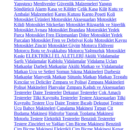
Yapıştırıcı
Merdivenler
Güvenlik Malzemeleri
Yangın
Söndürücü
Alarm
Kasa ve Kilitler
Çelik Kasa
Kilit
Kutu ve
Ambalaj Malzemeleri
Kargo Kutusu
Kargo Poşeti
Koli
Motosiklet Ürünleri
Motorsiklet Aksesuarları
Motosiklet
Kilidi
Motosiklet Stickerları
Motosiklet Rüzgarlık ve Siperlik
Motosiklet Aynası
Motosiklet Brandası
Motorsiklet Yedek
Parça
Motosiklet Fren Ekipmanları
Diğer Motosiklet Yedek
Parçaları
Motosiklet Fren ve Debriyaj Kolu
Motosiklet Kayışı
Motosiklet Zinciri
Motosiklet Giyim
Motorcu Eldiveni
Motorcu Botu ve Ayakkabısı
Motorcu Yağmurluk
Motosiklet
Kaskı
ELEKTRİKLİ EL ALETLERİ
Akülü Vidalamalar
Şarjlı Vidalamalar
Kablolu Vidalamalar
Vidalama Uçları
Matkaplar
Darbeli Matkaplar
Akülü Matkap ve Vidalamalar
Matkap Ucu ve Setleri
Somun Sıkma Makineleri
Darbesiz
Matkaplar
Manyetik Matkap
Sütunlu Matkap
Matkap Tezgahı
Kırıcılar ve Deliciler
Zımpara ve Polisaj
Zımpara Makineleri
Polisaj Makineleri
Planyalar
Zımpara Kağıdı ve Aksesuarları
Testereler
Daire Testereler
Dekupaj Testereler
Çok Amaçlı
Testereler
Tilki Kuyruğu Testereler
Testere Aksesuarları
Tilki
Kuyruğu Testere Ucu
Daire Testere Bıçağı
Dekupaj Testere
Ucu
Bahçe Makineleri
Çapalama Makinesi
Tırpan
Çit
Budama Makinesi
Hidrofor
Yaprak Toplama Makinesi
Motorlu Testere
Elektrikli Testereler
Benzinli Testereler
Testere Zincirleri ve Yağları
Çim Biçme Makinesi
Benzinli
Çim Biçme Makinesi
Elektrikli Çim Biçme Makinesi
Kenar