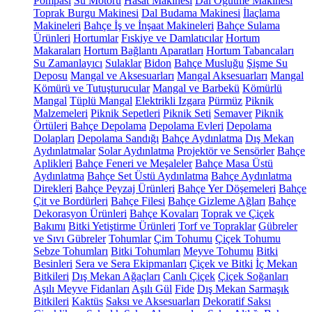
Pompası
Su Motoru
Hasat Makinesi
Dal Öğütme Makinesi
Toprak Burgu Makinesi
Dal Budama Makinesi
İlaçlama
Makineleri
Bahçe İş ve İnşaat Makineleri
Bahçe Sulama
Ürünleri
Hortumlar
Fıskiye ve Damlatıcılar
Hortum
Makaraları
Hortum Bağlantı Aparatları
Hortum Tabancaları
Su Zamanlayıcı
Sulaklar
Bidon
Bahçe Musluğu
Şişme Su
Deposu
Mangal ve Aksesuarları
Mangal Aksesuarları
Mangal
Kömürü ve Tutuşturucular
Mangal ve Barbekü
Kömürlü
Mangal
Tüplü Mangal
Elektrikli Izgara
Pürmüz
Piknik
Malzemeleri
Piknik Sepetleri
Piknik Seti
Semaver
Piknik
Örtüleri
Bahçe Depolama
Depolama Evleri
Depolama
Dolapları
Depolama Sandığı
Bahçe Aydınlatma
Dış Mekan
Aydınlatmalar
Solar Aydınlatma
Projektör ve Sensörler
Bahçe
Aplikleri
Bahçe Feneri ve Meşaleler
Bahçe Masa Üstü
Aydınlatma
Bahçe Set Üstü Aydınlatma
Bahçe Aydınlatma
Direkleri
Bahçe Peyzaj Ürünleri
Bahçe Yer Döşemeleri
Bahçe
Çit ve Bordürleri
Bahçe Filesi
Bahçe Gizleme Ağları
Bahçe
Dekorasyon Ürünleri
Bahçe Kovaları
Toprak ve Çiçek
Bakımı
Bitki Yetiştirme Ürünleri
Torf ve Topraklar
Gübreler
ve Sıvı Gübreler
Tohumlar
Çim Tohumu
Çiçek Tohumu
Sebze Tohumları
Bitki Tohumları
Meyve Tohumu
Bitki
Besinleri
Sera ve Sera Ekipmanları
Çiçek ve Bitki
İç Mekan
Bitkileri
Dış Mekan Ağaçları
Canlı Çiçek
Çiçek Soğanları
Aşılı Meyve Fidanları
Aşılı Gül
Fide
Dış Mekan Sarmaşık
Bitkileri
Kaktüs
Saksı ve Aksesuarları
Dekoratif Saksı