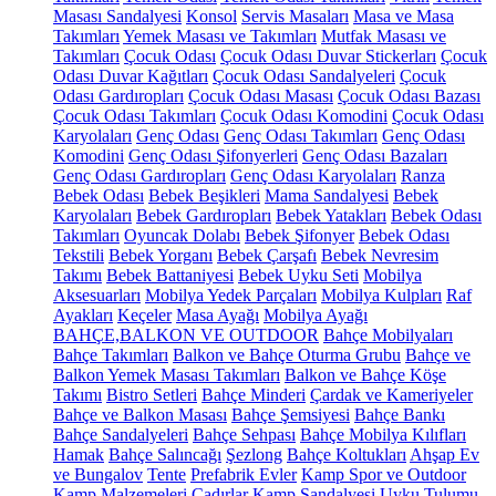
Masası Sandalyesi
Konsol
Servis Masaları
Masa ve Masa
Takımları
Yemek Masası ve Takımları
Mutfak Masası ve
Takımları
Çocuk Odası
Çocuk Odası Duvar Stickerları
Çocuk
Odası Duvar Kağıtları
Çocuk Odası Sandalyeleri
Çocuk
Odası Gardıropları
Çocuk Odası Masası
Çocuk Odası Bazası
Çocuk Odası Takımları
Çocuk Odası Komodini
Çocuk Odası
Karyolaları
Genç Odası
Genç Odası Takımları
Genç Odası
Komodini
Genç Odası Şifonyerleri
Genç Odası Bazaları
Genç Odası Gardıropları
Genç Odası Karyolaları
Ranza
Bebek Odası
Bebek Beşikleri
Mama Sandalyesi
Bebek
Karyolaları
Bebek Gardıropları
Bebek Yatakları
Bebek Odası
Takımları
Oyuncak Dolabı
Bebek Şifonyer
Bebek Odası
Tekstili
Bebek Yorganı
Bebek Çarşafı
Bebek Nevresim
Takımı
Bebek Battaniyesi
Bebek Uyku Seti
Mobilya
Aksesuarları
Mobilya Yedek Parçaları
Mobilya Kulpları
Raf
Ayakları
Keçeler
Masa Ayağı
Mobilya Ayağı
BAHÇE,BALKON VE OUTDOOR
Bahçe Mobilyaları
Bahçe Takımları
Balkon ve Bahçe Oturma Grubu
Bahçe ve
Balkon Yemek Masası Takımları
Balkon ve Bahçe Köşe
Takımı
Bistro Setleri
Bahçe Minderi
Çardak ve Kameriyeler
Bahçe ve Balkon Masası
Bahçe Şemsiyesi
Bahçe Bankı
Bahçe Sandalyeleri
Bahçe Sehpası
Bahçe Mobilya Kılıfları
Hamak
Bahçe Salıncağı
Şezlong
Bahçe Koltukları
Ahşap Ev
ve Bungalov
Tente
Prefabrik Evler
Kamp Spor ve Outdoor
Kamp Malzemeleri
Çadırlar
Kamp Sandalyesi
Uyku Tulumu