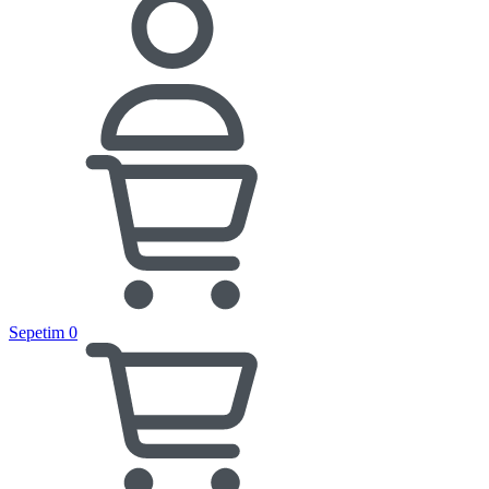
Sepetim
0