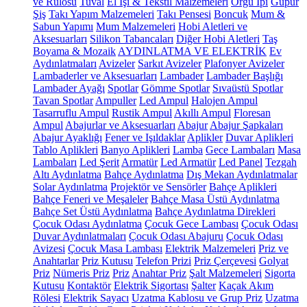
ve Rulosu
Tuval
El İşi & Tekstil Malzemeleri
Örgü İpi
Güpür
Şiş
Takı Yapım Malzemeleri
Takı Pensesi
Boncuk
Mum &
Sabun Yapımı
Mum Malzemeleri
Hobi Aletleri ve
Aksesuarları
Silikon Tabancaları
Diğer Hobi Aletleri
Taş
Boyama & Mozaik
AYDINLATMA VE ELEKTRİK
Ev
Aydınlatmaları
Avizeler
Sarkıt Avizeler
Plafonyer Avizeler
Lambaderler ve Aksesuarları
Lambader
Lambader Başlığı
Lambader Ayağı
Spotlar
Gömme Spotlar
Sıvaüstü Spotlar
Tavan Spotlar
Ampuller
Led Ampul
Halojen Ampul
Tasarruflu Ampul
Rustik Ampul
Akıllı Ampul
Floresan
Ampul
Abajurlar ve Aksesuarları
Abajur
Abajur Şapkaları
Abajur Ayaklığı
Fener ve Işıldaklar
Aplikler
Duvar Aplikleri
Tablo Aplikleri
Banyo Aplikleri
Lamba
Gece Lambaları
Masa
Lambaları
Led Şerit
Armatür
Led Armatür
Led Panel
Tezgah
Altı Aydınlatma
Bahçe Aydınlatma
Dış Mekan Aydınlatmalar
Solar Aydınlatma
Projektör ve Sensörler
Bahçe Aplikleri
Bahçe Feneri ve Meşaleler
Bahçe Masa Üstü Aydınlatma
Bahçe Set Üstü Aydınlatma
Bahçe Aydınlatma Direkleri
Çocuk Odası Aydınlatma
Çocuk Gece Lambası
Çocuk Odası
Duvar Aydınlatmaları
Çocuk Odası Abajuru
Çocuk Odası
Avizesi
Çocuk Masa Lambası
Elektrik Malzemeleri
Priz ve
Anahtarlar
Priz Kutusu
Telefon Prizi
Priz Çerçevesi
Golyat
Priz
Nümeris Priz
Priz
Anahtar Priz
Şalt Malzemeleri
Sigorta
Kutusu
Kontaktör
Elektrik Sigortası
Şalter
Kaçak Akım
Rölesi
Elektrik Sayacı
Uzatma Kablosu ve Grup Priz
Uzatma