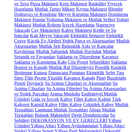
ve Tava
Pizza Makinesi
Krep Makinesi
Basküller
Yiyecek
Hazırlama
Mutfak Tartısı
Mikser
Kıyma Makinesi
Blender
Doğrayıcı ve Rondolar
Meyve Kurutma Makinesi
Dondurma
Makinesi
Hamur Yoğurma Makinesi ve Mutfak Şefleri
Yoğurt
Makinesi
Mutfak Robotu
İçecek Hazırlama
Narenciye
Sıkacağı
Çay Makineleri
Kahve Makinesi
Kettle ve Su
Isıtıcılar
Katı Meyve Sıkacağı
Elektrikli Semaver
Elektrikli
Cezve
Küçük Ev Aletleri Yedek Parça ve Aksesuarları
Mutfak
Aksesuarları
Mutfak Seti
Bulaşıklık
Askı ve Kancalar
Kaydırmaz
Mutfak Sabunluk
Mutfak Havluluk
Mutfak
Seramik ve Fayansları
Saklama ve Düzenleme
Kavanoz
Saklama ve Karıştırma Kabı
Çöp Poşeti
Sebzelikler
Saklama
Bonesi ve Kapağı
Mutfak Raf Düzenleyici
Poşetlik
Kaşıklık
Beslenme Kutusu
Damacana Pompası
Ekmeklik
Sefer Tası
Streç Film
Peçete Yüzüğü
Kavanoz Kapağı
Pipet
Buzdolabı
Poşeti
Doypack
Su Arıtma Cihazları ve Aksesuarları
Su
Arıtma Cihazları
Su Arıtma Filtreleri
Su Arıtma Aksesuarları
ve Yedek Parçaları
Arıtma Musluğu
Endüstriyel Mutfak
Ürünleri
Gıda ve İçecek
Kahve
Filtre Kahve Kağıdı
Türk
Kahvesi
Kapsül Kahve
Filtre Kahve
Çekirdek Kahve
Mutfak
Tezgahları
Laminant Mutfak Tezgahları
Ahşap Mutfak
Tezgahları
Bulaşık Makineleri
Derin Dondurucular
Su
Sebilleri
DEKORASYON VE EV GEREÇLERİ
Yılbaşı
Ürünleri
Yılbaşı Ağacı
Yılbaşı Aydınlatmaları
Yılbaşı Ağacı
Süsleri
Yılbaşı Sepeti
Yılbaşı Parti Malzemeleri
Dekoratif