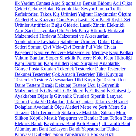
İlk Yardım Çantası
Araç Sigortaları
Benzin Bidonu
Acil Çıkış
Çekici
Çekme Halatı
Boyunluklar
Seyyar Lamba
Trafik
Reflektörleri
Takoz
Kış Ürünleri
Yağmur Kaydırıcılar
Ölçüm
Aletleri
Buz Kazıyıcı
Cam Suyu
Lastik Kar Paleti
Kışlık Set
Ürünler
Antifrizler
Buğu Giderici
Lastik Zinciri
Elektrikli
Araç Şarj İstasyonları
Oto Yedek Parça
Römork
Hırdavat
Malzemeleri
Hırdavat Malzemesi ve Aksesuarları
Yönlendirme Levhaları
Sabitleme Ürünleri
Dübel
Dübel
Setleri
Somun
Çivi
Vida-Çivi
Demir Pul
Vida
Civata
Köşebent
Kapı ve Pencere Malzemeleri
Menteşe
Kapı Kolları
Yalıtım Bantları
Stoper
Sineklik
Pencere Kolu
Kapı Hidroliği
Kapı Dürbünü
Kapı Kilitleri
Kapı Sürgüleri
Anahtarlık
Gönye
Posta Kutuları
Tekerlek
Testereler
Daire Testereler
Dekupaj Testereler
Çok Amaçlı Testereler
Tilki Kuyruğu
Testereler
Testere Aksesuarları
Tilki Kuyruğu Testere Ucu
Daire Testere Bıçağı
Dekupaj Testere Ucu
İş Güvenlik
Malzemeleri
İş Güvenlik Gözlükleri
İş Eldiveni
İş Elbisesi
İş
Ayakkabısı
Diğer İş Güvenlik Ürünleri
Siperlik
Lanyard
Takım Çanta Ve Dolapları
Takım Çantası
Takım ve Hizmet
Dolapları
Avadanlık
Ölçü Aletleri
Metre ve Şerit Metre
Su
Terazisi
Oda Termostatı
Silikon ve Mastikler
Silikon
Mum
Silikon
Köpük
Mastik
Yapıştırıcı ve Bantlar
Bant
Teflon Bant
Elektrik Bandı
Kaydırmaz Bant
Koli Bandı
Çift Taraflı Bant
Alüminyum Bant
İzolasyon Bandı
Yapıştırıcılar
Tutkal
Kimyasal Dübeller
Japon Yapıştırıcıları
Epoksi
Hızlı