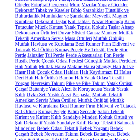
Objeler
Fotoğraf Çerçevesi
Mum
Vazolar
Yapay Çiçekler
Dekoratif Tabak ve Kaseler
Biblo
Şaraplıklar
Tütsülük ve
Buhurdanlık
Mumluklar ve Şamdanlar
Meyvelik
Magnet
Kumbara
Dekoratif Taşlar
Kül Tablası
Nazar Boncuğu
Kitap
Tutucular
Müzik Kutusu
Yatak Tepsisi
Kokulu Taşlar
Ahşap
Dekorasyon Ürünleri
Duvar Süsleri
Cansız Manken
Mutfak
Tekstili
Amerikan Servis
Masa Örtüleri
Mutfak Önlüğü
Mutfak Havlusu ve Kurulama Bezi
Runner
Fırın Eldiveni ve
Tutacak
Raf Örtüsü
Kumaş Peçete
Ev Tekstili
Perde
Stor
Perde
Jaluziler
Tül Perde
Perde Aksesuarları
Fon Perde
Rustik Perde
Çocuk Odası Perdesi
Güneşlik
Mutfak Perdeleri
Halı
Yolluk
Mutfak Halısı
Makine Halısı
Shaggy Halı
Jüt ve
Hasır Halı
Çocuk Odası Halıları
Halı Kaydırmazı
El Halısı
Deri Halı
Halı Örtüsü
Bambu Halı
Yatak Odası Tekstili
Yorgan
Nevresim Takımı
Pike ve Pike Takımı
Yatak Örtüsü
Çarşaf
Battaniye
Yatak Alezi & Koruyucusu
Yastık
Yastık
Kılıfı
Uyku Seti
Yastık Alezi
Paspaslar
Mutfak Tekstili
Amerikan Servis
Masa Örtüleri
Mutfak Önlüğü
Mutfak
Havlusu ve Kurulama Bezi
Runner
Fırın Eldiveni ve Tutacak
Raf Örtüsü
Kumaş Peçete
Kilim
Seccade
Salon Tekstili
Kırlent ve Kırlent Kılıfı
Sandalye Minderi
Koltuk Örtüsü ve
Şalı
Dekoratif Yastık
Sandalye Kılıfı
Bahçe Tekstili
Salıncak
Minderleri
Bebek Odası Tekstili
Bebek Yorganı
Bebek
Çarşafı
Bebek Nevresim Takımı
Bebek Battaniyesi
Bebek
Uyku Seti
Banyo Tekstil
Banyo Paspasları
Banyo Bakım