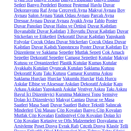
Setleri
Banyo Perdeleri
Bornoz
Peştemal
Havlu
Duvar
Dekorasyonu
Raf
Ayna
Çerçeveli Ayna
Makyaj Aynası
Boy
Aynası
Salon Aynası
Yatak Odası Aynası
Parçalı Ayna
Dresuar Aynası
Duvar Aynası
Ayaklı Ayna
Tablo
Poster
Duvar Panoları
Duvar Halısı ve Örtüsü
Duvar Kağıtları
Boyanabilir Duvar Kağıtları
3 Boyutlu Duvar Kağıtları
Duvar
Stickerları ve Etiketleri
Dekoratif Duvar Kağıtları
Yapışkanlı
Folyolar
Çocuk Odası Duvar Stickerları
Çocuk Odası Duvar
Kağıtları
Duvar Kağıdı Yapıştırıcısı
Poster Duvar Kağıtları
Ev
Düzenleme ve Saklama
Sepetler
Mutfak Sepeti
Çok Amaçlı
Sepetler
Dekoratif Sepetler
Çamaşır Sepetleri
Kutular
Makyaj
Kutusu ve Organizerleri
Plastik Kutular
Kumaş Kutular
Ayakkabı Kutuları
Oyuncak Kutuları
Saklama Kutusu
Dekoratif Kutu
Takı Kutusu
Çamaşır Kurutma Askısı
Saklama Hurçları
Hurçlar
Vakumlu Hurçlar
Halı Hurcu
Askılar
Elbise ve Aksesuar Askıları
Dekoratif Askılar
Kapı
Arkası Askıları
Yapışkanlı Askılar
Vestiyer Askısı
Takı Askısı
Bavul İçi Düzenleyici
Kurutma Makinesi Topu
Şemsiye
Dolap İçi Düzenleyici
Makyaj Çantası
Duvar ve Masa
Saatleri
Masa Saati
Duvar Saatleri
Bahçe Tekstili
Salıncak
Minderleri
Ütü Masası
Çöp Kovaları
Banyo Çöp Kovaları
Mutfak Çöp Kovaları
Endüstriyel Çöp Kovaları
Dolap İçi
Çöp Kovaları
Kırtasiye ve Ofis Malzemeleri
Dosyalama ve
Arşivleme
Poşet Dosya
Evrak Rafı
Çıtçıtlı Dosya
Klasör
Telli