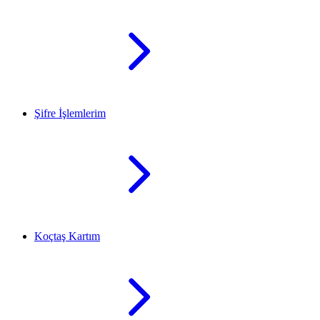
Şifre İşlemlerim
Koçtaş Kartım