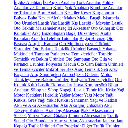
İngiliz Anahtarı
İki Ağızlı Anahtar
Tork Anahtarı
Yıldız
Anahtar ve Takımları
Kurbağcık Anahtarı
Kombine Anahtar
ve Takımları
Boru Anahtarı
Keskiler
Keser
Kargaburun
Balyoz
Balta
Kesici Aletler
Makas
Maket Bıçağı
Iskarpela
Oto Ürünleri
Lastik
Yaz Lastiği
Kış Lastiği
4 Mevsim Lastik
Oto Teknik Malzemeler
Araç İçi Aksesuar
Oto Güneşlik
Oto
Küllükler
Araç Buzdolapları
Bagaj Düzenleyici
Araba
Kokuları
Araç İçi Telefon Tutucular
Bagaj Havuzu
Oto
Paspası
Araç İçi Kamera
Oto Multimedya ve Görüntü
Sistemleri
Oto Bakım Temizlik Ürünleri
Basınçlı Yıkama
Makineleri
Tampon Parlatıcı ve Temizleyiciler
Torpido
Temizlik ve Bakım Ürünleri
Oto Şampuan
Oto Cila ve
Parlatıcı Ürünleri
Polyester Macun
Oto Cam Bakım Ürünleri
ve Temizleyiciler
Mikrofiber Bez
Araç Temizlik Seti
Araç
Boyaları
Araç Süpürgeleri
Araba Çizik Giderici
Motor
Temizleyici ve Bakım Ürünleri
Radyatör Temizleyiciler
Oto
Koltuk Kılıfı
Lastik Ekipmanları
Hava Kompresörü
Bijon
Anahtarı
Sibop ve Sibop Kapağı
Lastik Tamir Kiti
Kriko
Yağ
Motor Katkıları
Hidrolik Yağlar
Motor Yağı
Motor Yağı
Katkısı
Gres Yağı
Yakıt Katkısı
Şanzıman Yağı ve Katkısı
Akü ve Akü Aksesuarları
Akü
Akü Şarj Cihazları
Akü
Takviye Kablosu
Araç Dış Aksesuar
Plaka Aksesuarları
Silecek
Yan ve Tavan Çıtaları
Tampon Aksesuarları
Trafik
Setleri
Oto Brandaları
Vinç ve Vinç Aksesuarları
Jant ve Jant
Kapağı
Trafik Ürünleri
Oto Projektör
Diğer Trafik Ürünleri