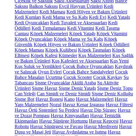
Çiçeklik ve Saksılık
Saksı Aksesuarları
Saksı Altlığı
Bahçe
Saksısı
Balkon Saksısı
Evcil Hayvan Ürünleri
Kedi
Malzemeleri
Kedi Maması
Kedi Hijyen ve Bakım Ürünleri
Kedi Kumları
Kedi Mama ve Su Kabı
Kedi Evi
Kedi Yatağı
Kedi Oyuncakları
Kedi Tuvaleti ve Aksesuarları
Kedi
Ödülleri
Kedi Tırmalaması
Kedi Vitamini
Kedi Taşıma
Çantası
Köpek Malzemeleri
Köpek Yatağı
Köpek Vitamini
Köpek Oyuncakları
Köpek Mama ve Su Kabı
Köpek
Güvenlik
Köpek Hijyen ve Bakım Ürünleri
Köpek Ödülleri
Köpek Maması
Köpek Kulübesi
Köpek Tasmaları
Köpek
Elbisesi
Köpek Kafesi
Kümesler
Kuş Malzemeleri
Kuş Sağlık
ve Bakım Ürünleri
Kuş Kafesleri ve Aksesuarları
Kuş Yemi
Kuş Suluk ve Yemlikleri
Çocuk Bahçe Oyuncakları
Kaydırak
ve Salıncak
Oyun Evleri
Çocuk Bahçe Sandalyeleri
Çocuk
Bahçe Masaları
Uçurtma
Çocuk Scooter
Çocuk Kaykay
Su
Tabancası
Şişme Oyuncaklar
Akülü Araba
Su Aktivite
Ürünleri
Şişme Havuz
Şişme Deniz Yatağı
Şişme Deniz Topu
Can Yeleği
Can Simidi ve Deniz Simidi
Şişme Deniz Kolluğu
Şişme Bot
Havuz Bonesi
Kano
Havuz Malzemeleri
Havuz
Yapı Malzemeleri
Nozul
Havuz Kenar Izgarası
Havuz Filtresi
Havuz Örtü Sistemleri
Su Perdesi
Havuz Dip Süzgeç
Havuz
ve Dozaj Pompası
Havuz Kimyasalları
Havuz Temizlik
Ekipmanları
Havuz Süpürge Hortumu
Havuz Kepçesi
Havuz
Robotu
Havuz Süpürgesi ve Fırçası
Havuz Merdiveni
Havuz
Duşu ve Masaj Jeti
Havuz Aydınlatma ve Isıtma
Havuz