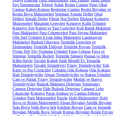
Dosya
Etiketlik
Okul Malzemeleri
Yazı Tahtası
Tahta Silgisi
Sıvı Yapıştırıcılar
Tebeşir
Suluk
Resim Çantası
Pano
Okul
Çantası
Kalem Kutusu
Beslenme Çantası
Resim Boyaları ve
Resim Boya Malzemeleri
Selobant
Ajanda
Defter
Okul
Defteri
Spiralli Defter
Fihrist
Not Defteri
Bloknot
Kırtasiye
Malzemeleri
Masaüstü Gereçleri
Kırtasiye Kağıt Ürünleri
Kırtasiye Seti
Kalem ve Yazı Gereçleri
Koli Bandı Makinesi
Para Makineleri
Para Çekmeceleri
Para Sayma Makineleri
Ofis Sarf Ürünleri
Evrak İmha Makineleri
Laminasyon
Makineleri
Barkod Okuyucu
Temizlik Gereçleri ve
Ekipmanları
Temizlik Eldiveni
Temizlik Kovası
Temizlik,
Ovma Teli
Tüy Toplama Ürünleri
Faraş
Çekpas
Fırça ve
Süpürge
Temizlik Bezleri
Temizlik Süngeri
Paspas ve Mop
Kâğıt Havlu
Tuvalet Kağıdı
Islak Mendil
Ev Temizlik
Malzemeleri
Tuvalet Temizleyici
Yüzey Temizleyiciler
Yağ,
Kireç ve Pas Çözücüler
Çubuklu Oda Kokusu
Oda Kokusu
Halı Temizleyiciler
Ahşap Temizleyiciler ve Bakım Ürünleri
Cam ve Parlak Yüzey Temizleyiciler
Mutfak ve Banyo
Temizleyiciler
Bulaşık Makinesi Deterjanı
Yumuşatıcı
Çamaşır Deterjanı
Elde Bulaşık Deterjanı
Çamaşır Leke
Çıkarıcılar
Kolonya
Pazar Arabası ve Çantası
Eğlence
Ürünleri
Parti Malzemeleri
Puzzle
Hobi Malzemeleri
Hobi
Boya ve Resim Malzemeleri
Ahşap Boyaları
Akrilik Boyalar
Sulu Boya
Yağlı Boya Seti
Eskitme Boyası
Cam ve Seramik
Boyaları
Metalik Boya
Şövale
Kumaş Boyaları
Resim Fırçası