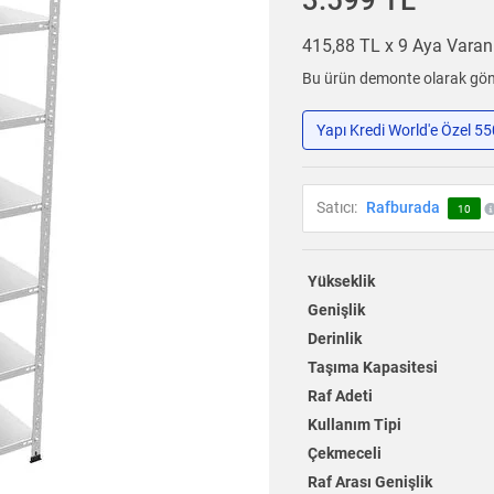
3.599 TL
415,88 TL x 9 Aya Vara
Bu ürün demonte olarak gönd
Yapı Kredi World'e Özel 5
Satıcı:
Rafburada
10
Yükseklik
Genişlik
Derinlik
Taşıma Kapasitesi
Raf Adeti
Kullanım Tipi
Çekmeceli
Raf Arası Genişlik