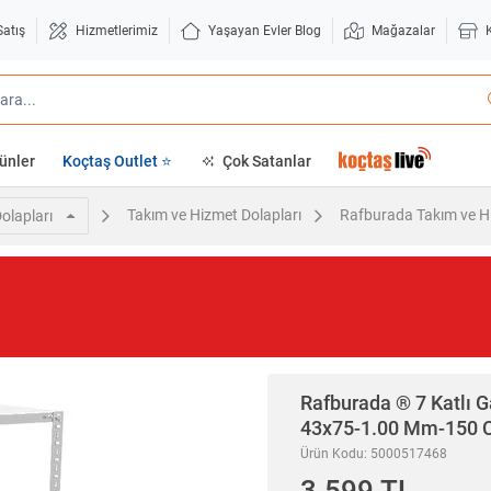
Satış
Hizmetlerimiz
Yaşayan Evler Blog
Mağazalar
ünler
Koçtaş Outlet ⭐
Çok Satanlar
Takım ve Hizmet Dolapları
Rafburada Takım ve Hi
olapları
Rafburada
® 7 Katlı G
43x75-1.00 Mm-150
Ürün Kodu: 5000517468