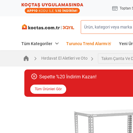
Toptan 
Tüm Kategoriler
Turuncu Trend Alarmı🚨
Yeni Ür
Hırdavat El Aletleri ve Oto
Takım Çanta Ve D
Sepette %20 İndirim Kazan!
Tüm Ürünleri Gör