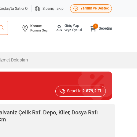
Yardım ve Destek
Koçtaş'ta Satıcı Ol
Sipariş Takip
Giriş Yap
Konum
0
Sepetim
veya Üye Ol
Konum Seç
zmet Dolapları
Sepette
2.879,2
TL
alvaniz Çelik Raf. Depo, Kiler, Dosya Rafı
 Cm