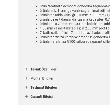
ürün tarafınıza demonte gönderim sağlanmakt
ürünlerimiz 1.sınıf galvaniz saçtan imal edilmek
ürünlerde tabla kalınlığı 0,70mm / 1,00mm /1,5
ürünlerde eşit dağılımda taşıma kapasitesi 0,
ürünlerde 0,70 mm ve 1,00 mm kalınlıktaki tabl
1,50 mm kalınlıktaki tabla için 2,00 mm profil
7 katlı çelik raf için 7 adet tabla/ 4 adet pro
ürünler tarfınıza kargo ve ambar ile gönderim
ürünler tarafınıza %100 rafburada garantisi ile 
Teknik Özellikler
Montaj Bilgileri
Teslimat Bilgileri
Garanti Bilgisi