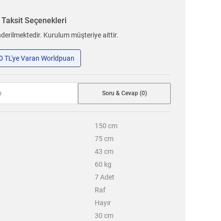
n
Taksit Seçenekleri
erilmektedir. Kurulum müşteriye aittir.
50 TL'ye Varan Worldpuan
Soru & Cevap (0)
150
cm
75
cm
43
cm
60
kg
7
Adet
Raf
Hayır
30
cm