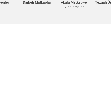
venler
Darbeli Matkaplar
Akülü Matkap ve
Tezgah Ü
Vidalamalar