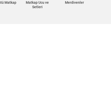
stü Matkap
Matkap Ucu ve
Merdivenler
Setleri