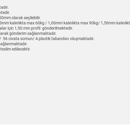
adır.
tedir.
0mm olarak seçilebilir.
70mm kalınlıkta max 60kg / 1,00mm kalınlıkta max 90kg/ 1,50mm kalınlıkta
alar için 1,50 mm profil gönderilmektedir.
 olarak gönderim sağlanmaktadır.
fil/ 56 civata somun/ 4 plastik tabandan oluşmaktadır.
 sağlanmaktadır.
teslim edilecektir.