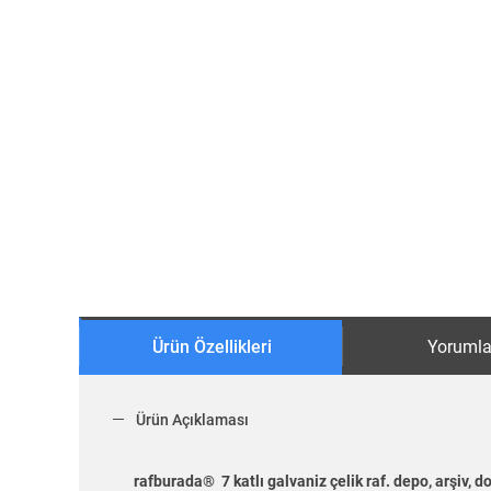
Ürün Özellikleri
Yorumla
Ürün Açıklaması
rafburada® 7 katlı galvaniz çelik raf. depo, arşiv, do