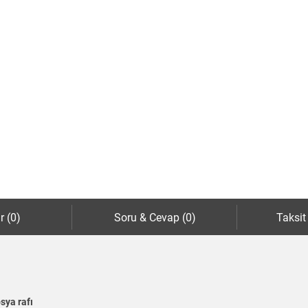
r (0)
Soru & Cevap (0)
Taksit
sya rafı