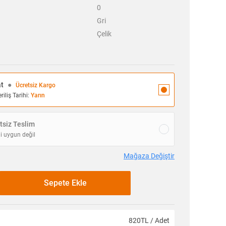
0
Gri
Çelik
at
●
Ücretsiz Kargo
iliş Tarihi:
Yarın
siz Teslim
i uygun değil
Mağaza Değiştir
Sepete Ekle
820TL / Adet