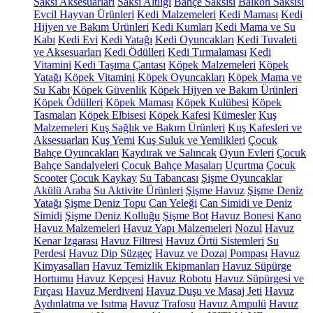
Saksı Aksesuarları
Saksı Altlığı
Bahçe Saksısı
Balkon Saksısı
Evcil Hayvan Ürünleri
Kedi Malzemeleri
Kedi Maması
Kedi
Hijyen ve Bakım Ürünleri
Kedi Kumları
Kedi Mama ve Su
Kabı
Kedi Evi
Kedi Yatağı
Kedi Oyuncakları
Kedi Tuvaleti
ve Aksesuarları
Kedi Ödülleri
Kedi Tırmalaması
Kedi
Vitamini
Kedi Taşıma Çantası
Köpek Malzemeleri
Köpek
Yatağı
Köpek Vitamini
Köpek Oyuncakları
Köpek Mama ve
Su Kabı
Köpek Güvenlik
Köpek Hijyen ve Bakım Ürünleri
Köpek Ödülleri
Köpek Maması
Köpek Kulübesi
Köpek
Tasmaları
Köpek Elbisesi
Köpek Kafesi
Kümesler
Kuş
Malzemeleri
Kuş Sağlık ve Bakım Ürünleri
Kuş Kafesleri ve
Aksesuarları
Kuş Yemi
Kuş Suluk ve Yemlikleri
Çocuk
Bahçe Oyuncakları
Kaydırak ve Salıncak
Oyun Evleri
Çocuk
Bahçe Sandalyeleri
Çocuk Bahçe Masaları
Uçurtma
Çocuk
Scooter
Çocuk Kaykay
Su Tabancası
Şişme Oyuncaklar
Akülü Araba
Su Aktivite Ürünleri
Şişme Havuz
Şişme Deniz
Yatağı
Şişme Deniz Topu
Can Yeleği
Can Simidi ve Deniz
Simidi
Şişme Deniz Kolluğu
Şişme Bot
Havuz Bonesi
Kano
Havuz Malzemeleri
Havuz Yapı Malzemeleri
Nozul
Havuz
Kenar Izgarası
Havuz Filtresi
Havuz Örtü Sistemleri
Su
Perdesi
Havuz Dip Süzgeç
Havuz ve Dozaj Pompası
Havuz
Kimyasalları
Havuz Temizlik Ekipmanları
Havuz Süpürge
Hortumu
Havuz Kepçesi
Havuz Robotu
Havuz Süpürgesi ve
Fırçası
Havuz Merdiveni
Havuz Duşu ve Masaj Jeti
Havuz
Aydınlatma ve Isıtma
Havuz Trafosu
Havuz Ampulü
Havuz