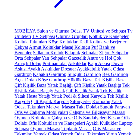
MOBİLYA
Salon ve Oturma Odası
TV Ünitesi ve Sehpası
Tv
Üniteleri
TV Sehpası
Oturma Grupları
Koltuk ve Kanepeler
Koltuk Takımları
Köşe Koltuklar
Tekli Koltuk ve Berjerler
Çekyat
Armut Koltuklar
Masaj Koltuğu
Puf
Bank ve
Benchler
Sallanan Koltuk
Kitaplık
Sehpalar
Zigon Sehpalar
Orta Sehpalar
Yan Sehpalar
Gazetelik
Antre ve Hol
Çok
Amaçlı Dolap
Portmantolar
Askılıklar
Kapı Askısı
Duvar
Askısı
Ayaklı Askılıklar
Dresuar
Ayakkabılık
Yatak Odası
Gardırop
Kapaklı Gardırop
Sürgülü Gardırop
Bez Gardırop
Açık Dolap
Köşe Gardırop
Yüklük
Baza
Tek Kişilik Baza
Çift Kişilik Baza
Yatak Başlığı
Çift Kişilik Yatak Başlığı
Tek
Kişilik Yatak Başlığı
Yatak
Çift Kişilik Yatak
Tek Kişilik
Yatak
Hasta Yatağı
Yatak Pedi & Şiltesi
Karyola
Tek Kişilik
Karyola
Çift Kişilik Karyola
Şifonyerler
Komodin
Yatak
Odası Takımları
Makyaj Masası
Takı Dolabı
Sandık
Paravan
Ofis ve Çalışma Mobilyaları
Çalışma ve Bilgisayar Masası
Oyuncu Koltukları
Çalışma ve Ofis Sandalyeleri
Keson
Ofis
Dolabı
Ofis Koltukları ve Kanepeleri
Ayaklı Küllükler
Laptop
Sehpası
Oyuncu Masası
Toplantı Masası
Ofis Masası ve
Takımları
Yemek Odası
Yemek Odası Takımları
Vitrin
Yemek