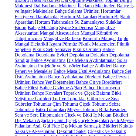
Motoru
Hasat Makinesi
Dal Öğütme Makinesi
Toprak Burgu
Makinesi
Dal Budama Makinesi
İlaçlama Makineleri
Bahçe İş
ve İnşaat Makineleri
Bahçe Sulama Ürünleri
Hortumlar
Fıskiye ve Damlatıcılar
Hortum Makaraları
Hortum Bağlantı
Aparatları
Hortum Tabancaları
Su Zamanlayıcı
Sulaklar
Bidon
Bahçe Musluğu
Şişme Su Deposu
Mangal ve
Aksesuarları
Mangal Aksesuarları
Mangal Kömürü ve
Tutuşturucular
Mangal ve Barbekü
Kömürlü Mangal
Tüplü
Mangal
Elektrikli Izgara
Pürmüz
Piknik Malzemeleri
Piknik
Sepetleri
Piknik Seti
Semaver
Piknik Örtüleri
Bahçe
Depolama
Depolama Evleri
Depolama Dolapları
Depolama
Sandığı
Bahçe Aydınlatma
Dış Mekan Aydınlatmalar
Solar
Aydınlatma
Projektör ve Sensörler
Bahçe Aplikleri
Bahçe
Feneri ve Meşaleler
Bahçe Masa Üstü Aydınlatma
Bahçe Set
Üstü Aydınlatma
Bahçe Aydınlatma Direkleri
Bahçe Peyzaj
Ürünleri
Bahçe Yer Döşemeleri
Bahçe Çit ve Bordürleri
Bahçe Filesi
Bahçe Gizleme Ağları
Bahçe Dekorasyon
Ürünleri
Bahçe Kovaları
Toprak ve Çiçek Bakımı
Bitki
Yetiştirme Ürünleri
Torf ve Topraklar
Gübreler ve Sıvı
Gübreler
Tohumlar
Çim Tohumu
Çiçek Tohumu
Sebze
Tohumları
Bitki Tohumları
Meyve Tohumu
Bitki Besinleri
Sera ve Sera Ekipmanları
Çiçek ve Bitki
İç Mekan Bitkileri
Dış Mekan Ağaçları
Canlı Çiçek
Çiçek Soğanları
Aşılı Meyve
Fidanları
Aşılı Gül
Fide
Dış Mekan Sarmaşık Bitkileri
Kaktüs
Saksı ve Aksesuarları
Dekoratif Saksı
Çiçeklik ve Saksılık