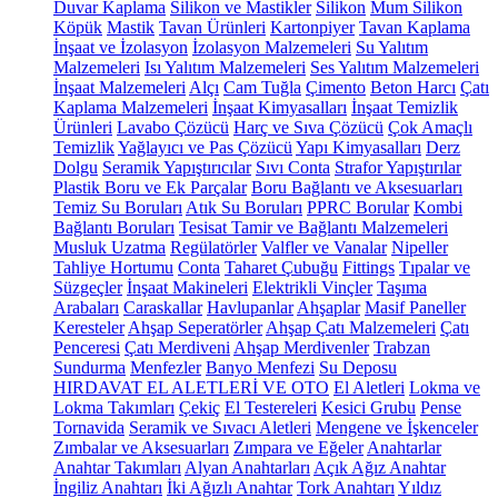
Duvar Kaplama
Silikon ve Mastikler
Silikon
Mum Silikon
Köpük
Mastik
Tavan Ürünleri
Kartonpiyer
Tavan Kaplama
İnşaat ve İzolasyon
İzolasyon Malzemeleri
Su Yalıtım
Malzemeleri
Isı Yalıtım Malzemeleri
Ses Yalıtım Malzemeleri
İnşaat Malzemeleri
Alçı
Cam Tuğla
Çimento
Beton Harcı
Çatı
Kaplama Malzemeleri
İnşaat Kimyasalları
İnşaat Temizlik
Ürünleri
Lavabo Çözücü
Harç ve Sıva Çözücü
Çok Amaçlı
Temizlik
Yağlayıcı ve Pas Çözücü
Yapı Kimyasalları
Derz
Dolgu
Seramik Yapıştırıcılar
Sıvı Conta
Strafor Yapıştırılar
Plastik Boru ve Ek Parçalar
Boru Bağlantı ve Aksesuarları
Temiz Su Boruları
Atık Su Boruları
PPRC Borular
Kombi
Bağlantı Boruları
Tesisat Tamir ve Bağlantı Malzemeleri
Musluk Uzatma
Regülatörler
Valfler ve Vanalar
Nipeller
Tahliye Hortumu
Conta
Taharet Çubuğu
Fittings
Tıpalar ve
Süzgeçler
İnşaat Makineleri
Elektrikli Vinçler
Taşıma
Arabaları
Caraskallar
Havlupanlar
Ahşaplar
Masif Paneller
Keresteler
Ahşap Seperatörler
Ahşap Çatı Malzemeleri
Çatı
Penceresi
Çatı Merdiveni
Ahşap Merdivenler
Trabzan
Sundurma
Menfezler
Banyo Menfezi
Su Deposu
HIRDAVAT EL ALETLERİ VE OTO
El Aletleri
Lokma ve
Lokma Takımları
Çekiç
El Testereleri
Kesici Grubu
Pense
Tornavida
Seramik ve Sıvacı Aletleri
Mengene ve İşkenceler
Zımbalar ve Aksesuarları
Zımpara ve Eğeler
Anahtarlar
Anahtar Takımları
Alyan Anahtarları
Açık Ağız Anahtar
İngiliz Anahtarı
İki Ağızlı Anahtar
Tork Anahtarı
Yıldız