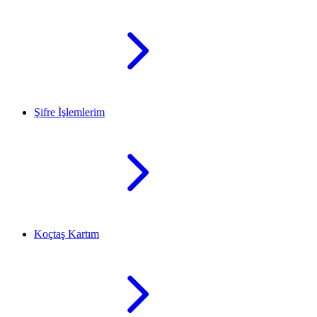
Şifre İşlemlerim
Koçtaş Kartım