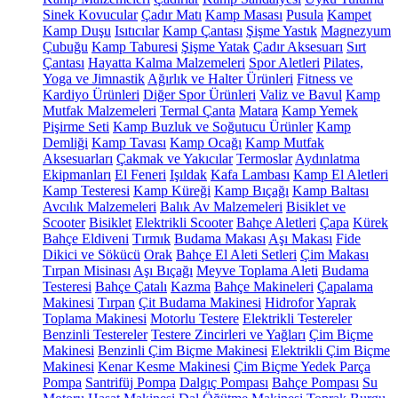
Sinek Kovucular
Çadır Matı
Kamp Masası
Pusula
Kampet
Kamp Duşu
Isıtıcılar
Kamp Çantası
Şişme Yastık
Magnezyum
Çubuğu
Kamp Taburesi
Şişme Yatak
Çadır Aksesuarı
Sırt
Çantası
Hayatta Kalma Malzemeleri
Spor Aletleri
Pilates,
Yoga ve Jimnastik
Ağırlık ve Halter Ürünleri
Fitness ve
Kardiyo Ürünleri
Diğer Spor Ürünleri
Valiz ve Bavul
Kamp
Mutfak Malzemeleri
Termal Çanta
Matara
Kamp Yemek
Pişirme Seti
Kamp Buzluk ve Soğutucu Ürünler
Kamp
Demliği
Kamp Tavası
Kamp Ocağı
Kamp Mutfak
Aksesuarları
Çakmak ve Yakıcılar
Termoslar
Aydınlatma
Ekipmanları
El Feneri
Işıldak
Kafa Lambası
Kamp El Aletleri
Kamp Testeresi
Kamp Küreği
Kamp Bıçağı
Kamp Baltası
Avcılık Malzemeleri
Balık Av Malzemeleri
Bisiklet ve
Scooter
Bisiklet
Elektrikli Scooter
Bahçe Aletleri
Çapa
Kürek
Bahçe Eldiveni
Tırmık
Budama Makası
Aşı Makası
Fide
Dikici ve Sökücü
Orak
Bahçe El Aleti Setleri
Çim Makası
Tırpan Misinası
Aşı Bıçağı
Meyve Toplama Aleti
Budama
Testeresi
Bahçe Çatalı
Kazma
Bahçe Makineleri
Çapalama
Makinesi
Tırpan
Çit Budama Makinesi
Hidrofor
Yaprak
Toplama Makinesi
Motorlu Testere
Elektrikli Testereler
Benzinli Testereler
Testere Zincirleri ve Yağları
Çim Biçme
Makinesi
Benzinli Çim Biçme Makinesi
Elektrikli Çim Biçme
Makinesi
Kenar Kesme Makinesi
Çim Biçme Yedek Parça
Pompa
Santrifüj Pompa
Dalgıç Pompası
Bahçe Pompası
Su