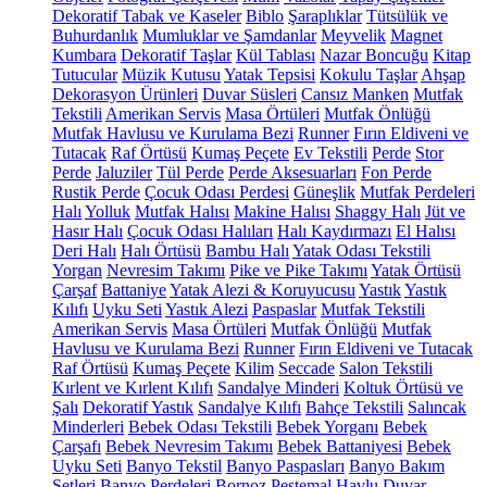
Dekoratif Tabak ve Kaseler
Biblo
Şaraplıklar
Tütsülük ve
Buhurdanlık
Mumluklar ve Şamdanlar
Meyvelik
Magnet
Kumbara
Dekoratif Taşlar
Kül Tablası
Nazar Boncuğu
Kitap
Tutucular
Müzik Kutusu
Yatak Tepsisi
Kokulu Taşlar
Ahşap
Dekorasyon Ürünleri
Duvar Süsleri
Cansız Manken
Mutfak
Tekstili
Amerikan Servis
Masa Örtüleri
Mutfak Önlüğü
Mutfak Havlusu ve Kurulama Bezi
Runner
Fırın Eldiveni ve
Tutacak
Raf Örtüsü
Kumaş Peçete
Ev Tekstili
Perde
Stor
Perde
Jaluziler
Tül Perde
Perde Aksesuarları
Fon Perde
Rustik Perde
Çocuk Odası Perdesi
Güneşlik
Mutfak Perdeleri
Halı
Yolluk
Mutfak Halısı
Makine Halısı
Shaggy Halı
Jüt ve
Hasır Halı
Çocuk Odası Halıları
Halı Kaydırmazı
El Halısı
Deri Halı
Halı Örtüsü
Bambu Halı
Yatak Odası Tekstili
Yorgan
Nevresim Takımı
Pike ve Pike Takımı
Yatak Örtüsü
Çarşaf
Battaniye
Yatak Alezi & Koruyucusu
Yastık
Yastık
Kılıfı
Uyku Seti
Yastık Alezi
Paspaslar
Mutfak Tekstili
Amerikan Servis
Masa Örtüleri
Mutfak Önlüğü
Mutfak
Havlusu ve Kurulama Bezi
Runner
Fırın Eldiveni ve Tutacak
Raf Örtüsü
Kumaş Peçete
Kilim
Seccade
Salon Tekstili
Kırlent ve Kırlent Kılıfı
Sandalye Minderi
Koltuk Örtüsü ve
Şalı
Dekoratif Yastık
Sandalye Kılıfı
Bahçe Tekstili
Salıncak
Minderleri
Bebek Odası Tekstili
Bebek Yorganı
Bebek
Çarşafı
Bebek Nevresim Takımı
Bebek Battaniyesi
Bebek
Uyku Seti
Banyo Tekstil
Banyo Paspasları
Banyo Bakım
Setleri
Banyo Perdeleri
Bornoz
Peştemal
Havlu
Duvar