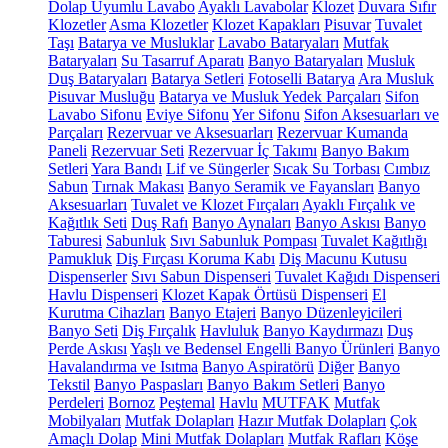
Dolap Uyumlu Lavabo
Ayaklı Lavabolar
Klozet
Duvara Sıfır
Klozetler
Asma Klozetler
Klozet Kapakları
Pisuvar
Tuvalet
Taşı
Batarya ve Musluklar
Lavabo Bataryaları
Mutfak
Bataryaları
Su Tasarruf Aparatı
Banyo Bataryaları
Musluk
Duş Bataryaları
Batarya Setleri
Fotoselli Batarya
Ara Musluk
Pisuvar Musluğu
Batarya ve Musluk Yedek Parçaları
Sifon
Lavabo Sifonu
Eviye Sifonu
Yer Sifonu
Sifon Aksesuarları ve
Parçaları
Rezervuar ve Aksesuarları
Rezervuar Kumanda
Paneli
Rezervuar Seti
Rezervuar İç Takımı
Banyo Bakım
Setleri
Yara Bandı
Lif ve Süngerler
Sıcak Su Torbası
Cımbız
Sabun
Tırnak Makası
Banyo Seramik ve Fayansları
Banyo
Aksesuarları
Tuvalet ve Klozet Fırçaları
Ayaklı Fırçalık ve
Kağıtlık Seti
Duş Rafı
Banyo Aynaları
Banyo Askısı
Banyo
Taburesi
Sabunluk
Sıvı Sabunluk Pompası
Tuvalet Kağıtlığı
Pamukluk
Diş Fırçası Koruma Kabı
Diş Macunu Kutusu
Dispenserler
Sıvı Sabun Dispenseri
Tuvalet Kağıdı Dispenseri
Havlu Dispenseri
Klozet Kapak Örtüsü Dispenseri
El
Kurutma Cihazları
Banyo Etajeri
Banyo Düzenleyicileri
Banyo Seti
Diş Fırçalık
Havluluk
Banyo Kaydırmazı
Duş
Perde Askısı
Yaşlı ve Bedensel Engelli Banyo Ürünleri
Banyo
Havalandırma ve Isıtma
Banyo Aspiratörü
Diğer
Banyo
Tekstil
Banyo Paspasları
Banyo Bakım Setleri
Banyo
Perdeleri
Bornoz
Peştemal
Havlu
MUTFAK
Mutfak
Mobilyaları
Mutfak Dolapları
Hazır Mutfak Dolapları
Çok
Amaçlı Dolap
Mini Mutfak Dolapları
Mutfak Rafları
Köşe