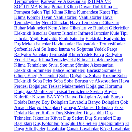
Termometresi
Karavan ve Aksesuarları
ISITMA VE
SOĞUTMA
Klima
Portatif Klima
Duvar Tipi Klima
Isı
Pompası
Salon Tipi Klima
Klima Kumandası
Kaset Tipi
Klima
Kombi
Tavan Vantilatörleri
Vantilatörler
Hava
Temizleyiciler
Nem Cihazları
Hava Temizleme Cihazları
Buhar Makineleri
Nem Alma Cihazları ve Rutubet Gidericiler
Elektrikli Isıtıcılar
Quartz Isıtıcılar
Infrared Isıtıcılar
Kule Tipi
Isıtıcılar
Yağlı Radyatör
Fanlı Isıtıcılar
Elektrikli Radyatörler
Dış Mekan Isıtıcılar
Havlupanlar
Radyatörler
Termosifonlar
Şofbenler
Ani Su Isıtıcı
Isıtma ve Soğutma Yedek Parça
Radyatör Vanaları
Termostat
Klima Yedek Parça
Radyatör
Yedek Parça
Klima Temizleyicisi
Klima Temizleme Spreyi
Klima Temizleme Sıvısı
Şömine
Şömine Aksesuarları
Elektrikli Şömineler
Bahçe Şömineleri
Bacasız Şömineler
Güneş Enerji Sistemleri
Soba
Doğalgaz Sobası
Kuzine Soba
Elektrikli Soba
Pelet Soba
Soba Borusu ve Aksesuarları
Hava
Perdesi
Doğalgaz Tesisat Malzemeleri
Doğalgaz Hortumu
Doğalgaz Menfezleri
Tesisat Temizleme Sıvıları
Boyler
Kalorifer Kazanı
BANYO
Banyo Dolapları
Aynalı Banyo
Dolabı
Banyo Boy Dolapları
Lavabolu Banyo Dolapları
Çok
Amaçlı Banyo Dolapları
Çamaşır Makinesi Dolapları
Ecza
Dolabı
Banyo Rafları
Duş Sistemleri
Duşakabin
Duş
Tekneleri
Jakuziler
Küvet
Duş Setleri
Duş Sistemleri
Duş
Başlıkları
Duş Kolonları
Sürgülü Duş Setleri
Duş Spiralleri
El
Duşu
Vitrifiyeler
Lavabolar
Çanak Lavabolar
Köşe Lavabolar