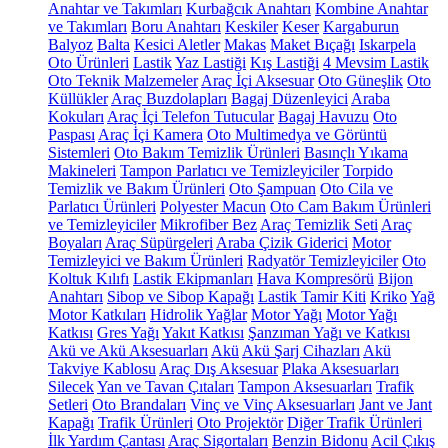
Anahtar ve Takımları
Kurbağcık Anahtarı
Kombine Anahtar
ve Takımları
Boru Anahtarı
Keskiler
Keser
Kargaburun
Balyoz
Balta
Kesici Aletler
Makas
Maket Bıçağı
Iskarpela
Oto Ürünleri
Lastik
Yaz Lastiği
Kış Lastiği
4 Mevsim Lastik
Oto Teknik Malzemeler
Araç İçi Aksesuar
Oto Güneşlik
Oto
Küllükler
Araç Buzdolapları
Bagaj Düzenleyici
Araba
Kokuları
Araç İçi Telefon Tutucular
Bagaj Havuzu
Oto
Paspası
Araç İçi Kamera
Oto Multimedya ve Görüntü
Sistemleri
Oto Bakım Temizlik Ürünleri
Basınçlı Yıkama
Makineleri
Tampon Parlatıcı ve Temizleyiciler
Torpido
Temizlik ve Bakım Ürünleri
Oto Şampuan
Oto Cila ve
Parlatıcı Ürünleri
Polyester Macun
Oto Cam Bakım Ürünleri
ve Temizleyiciler
Mikrofiber Bez
Araç Temizlik Seti
Araç
Boyaları
Araç Süpürgeleri
Araba Çizik Giderici
Motor
Temizleyici ve Bakım Ürünleri
Radyatör Temizleyiciler
Oto
Koltuk Kılıfı
Lastik Ekipmanları
Hava Kompresörü
Bijon
Anahtarı
Sibop ve Sibop Kapağı
Lastik Tamir Kiti
Kriko
Yağ
Motor Katkıları
Hidrolik Yağlar
Motor Yağı
Motor Yağı
Katkısı
Gres Yağı
Yakıt Katkısı
Şanzıman Yağı ve Katkısı
Akü ve Akü Aksesuarları
Akü
Akü Şarj Cihazları
Akü
Takviye Kablosu
Araç Dış Aksesuar
Plaka Aksesuarları
Silecek
Yan ve Tavan Çıtaları
Tampon Aksesuarları
Trafik
Setleri
Oto Brandaları
Vinç ve Vinç Aksesuarları
Jant ve Jant
Kapağı
Trafik Ürünleri
Oto Projektör
Diğer Trafik Ürünleri
İlk Yardım Çantası
Araç Sigortaları
Benzin Bidonu
Acil Çıkış