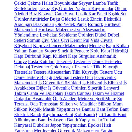
Çekici
Çekme Halatı
Boyunluklar
Seyyar Lamba
Trafik
Reflektörleri
Takoz
Kış Ürünleri
Yağmur Kaydırıcılar
Ölçüm
Aletleri
Buz Kazıyıcı
Cam Suyu
Lastik Kar Paleti
Kışlık Set
Ürünler
Antifrizler
Buğu Giderici
Lastik Zinciri
Elektrikli
Araç Şarj İstasyonları
Oto Yedek Parça
Römork
Hırdavat
Malzemeleri
Hırdavat Malzemesi ve Aksesuarları
Yönlendirme Levhaları
Sabitleme Ürünleri
Dübel
Dübel
Setleri
Somun
Çivi
Vida-Çivi
Demir Pul
Vida
Civata
Köşebent
Kapı ve Pencere Malzemeleri
Menteşe
Kapı Kolları
Yalıtım Bantları
Stoper
Sineklik
Pencere Kolu
Kapı Hidroliği
Kapı Dürbünü
Kapı Kilitleri
Kapı Sürgüleri
Anahtarlık
Gönye
Posta Kutuları
Tekerlek
Testereler
Daire Testereler
Dekupaj Testereler
Çok Amaçlı Testereler
Tilki Kuyruğu
Testereler
Testere Aksesuarları
Tilki Kuyruğu Testere Ucu
Daire Testere Bıçağı
Dekupaj Testere Ucu
İş Güvenlik
Malzemeleri
İş Güvenlik Gözlükleri
İş Eldiveni
İş Elbisesi
İş
Ayakkabısı
Diğer İş Güvenlik Ürünleri
Siperlik
Lanyard
Takım Çanta Ve Dolapları
Takım Çantası
Takım ve Hizmet
Dolapları
Avadanlık
Ölçü Aletleri
Metre ve Şerit Metre
Su
Terazisi
Oda Termostatı
Silikon ve Mastikler
Silikon
Mum
Silikon
Köpük
Mastik
Yapıştırıcı ve Bantlar
Bant
Teflon Bant
Elektrik Bandı
Kaydırmaz Bant
Koli Bandı
Çift Taraflı Bant
Alüminyum Bant
İzolasyon Bandı
Yapıştırıcılar
Tutkal
Kimyasal Dübeller
Japon Yapıştırıcıları
Epoksi
Hızlı
Yapıştırıcı
Merdivenler
Güvenlik Malzemeleri
Yangın