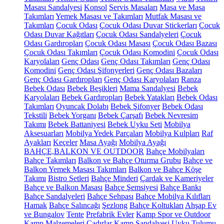
Masası Sandalyesi
Konsol
Servis Masaları
Masa ve Masa
Takımları
Yemek Masası ve Takımları
Mutfak Masası ve
Takımları
Çocuk Odası
Çocuk Odası Duvar Stickerları
Çocuk
Odası Duvar Kağıtları
Çocuk Odası Sandalyeleri
Çocuk
Odası Gardıropları
Çocuk Odası Masası
Çocuk Odası Bazası
Çocuk Odası Takımları
Çocuk Odası Komodini
Çocuk Odası
Karyolaları
Genç Odası
Genç Odası Takımları
Genç Odası
Komodini
Genç Odası Şifonyerleri
Genç Odası Bazaları
Genç Odası Gardıropları
Genç Odası Karyolaları
Ranza
Bebek Odası
Bebek Beşikleri
Mama Sandalyesi
Bebek
Karyolaları
Bebek Gardıropları
Bebek Yatakları
Bebek Odası
Takımları
Oyuncak Dolabı
Bebek Şifonyer
Bebek Odası
Tekstili
Bebek Yorganı
Bebek Çarşafı
Bebek Nevresim
Takımı
Bebek Battaniyesi
Bebek Uyku Seti
Mobilya
Aksesuarları
Mobilya Yedek Parçaları
Mobilya Kulpları
Raf
Ayakları
Keçeler
Masa Ayağı
Mobilya Ayağı
BAHÇE,BALKON VE OUTDOOR
Bahçe Mobilyaları
Bahçe Takımları
Balkon ve Bahçe Oturma Grubu
Bahçe ve
Balkon Yemek Masası Takımları
Balkon ve Bahçe Köşe
Takımı
Bistro Setleri
Bahçe Minderi
Çardak ve Kameriyeler
Bahçe ve Balkon Masası
Bahçe Şemsiyesi
Bahçe Bankı
Bahçe Sandalyeleri
Bahçe Sehpası
Bahçe Mobilya Kılıfları
Hamak
Bahçe Salıncağı
Şezlong
Bahçe Koltukları
Ahşap Ev
ve Bungalov
Tente
Prefabrik Evler
Kamp Spor ve Outdoor
Kamp Malzemeleri
Çadırlar
Kamp Sandalyesi
Uyku Tulumu