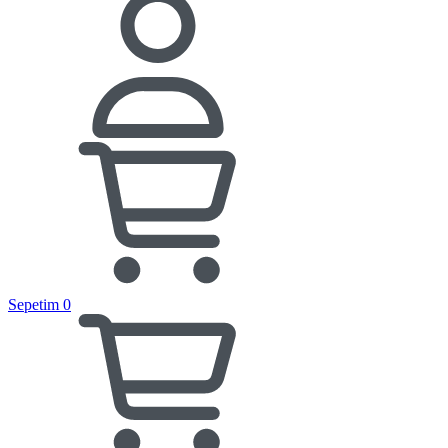
Sepetim
0