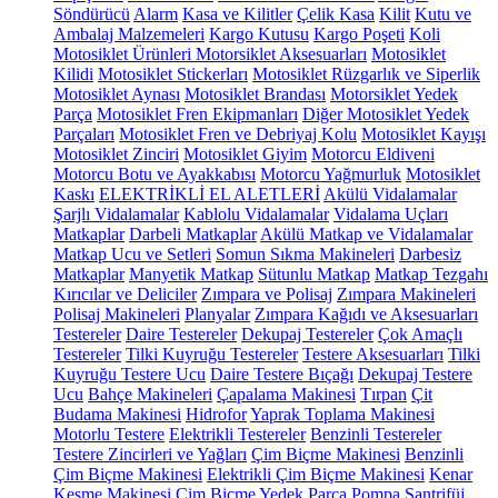
Söndürücü
Alarm
Kasa ve Kilitler
Çelik Kasa
Kilit
Kutu ve
Ambalaj Malzemeleri
Kargo Kutusu
Kargo Poşeti
Koli
Motosiklet Ürünleri
Motorsiklet Aksesuarları
Motosiklet
Kilidi
Motosiklet Stickerları
Motosiklet Rüzgarlık ve Siperlik
Motosiklet Aynası
Motosiklet Brandası
Motorsiklet Yedek
Parça
Motosiklet Fren Ekipmanları
Diğer Motosiklet Yedek
Parçaları
Motosiklet Fren ve Debriyaj Kolu
Motosiklet Kayışı
Motosiklet Zinciri
Motosiklet Giyim
Motorcu Eldiveni
Motorcu Botu ve Ayakkabısı
Motorcu Yağmurluk
Motosiklet
Kaskı
ELEKTRİKLİ EL ALETLERİ
Akülü Vidalamalar
Şarjlı Vidalamalar
Kablolu Vidalamalar
Vidalama Uçları
Matkaplar
Darbeli Matkaplar
Akülü Matkap ve Vidalamalar
Matkap Ucu ve Setleri
Somun Sıkma Makineleri
Darbesiz
Matkaplar
Manyetik Matkap
Sütunlu Matkap
Matkap Tezgahı
Kırıcılar ve Deliciler
Zımpara ve Polisaj
Zımpara Makineleri
Polisaj Makineleri
Planyalar
Zımpara Kağıdı ve Aksesuarları
Testereler
Daire Testereler
Dekupaj Testereler
Çok Amaçlı
Testereler
Tilki Kuyruğu Testereler
Testere Aksesuarları
Tilki
Kuyruğu Testere Ucu
Daire Testere Bıçağı
Dekupaj Testere
Ucu
Bahçe Makineleri
Çapalama Makinesi
Tırpan
Çit
Budama Makinesi
Hidrofor
Yaprak Toplama Makinesi
Motorlu Testere
Elektrikli Testereler
Benzinli Testereler
Testere Zincirleri ve Yağları
Çim Biçme Makinesi
Benzinli
Çim Biçme Makinesi
Elektrikli Çim Biçme Makinesi
Kenar
Kesme Makinesi
Çim Biçme Yedek Parça
Pompa
Santrifüj