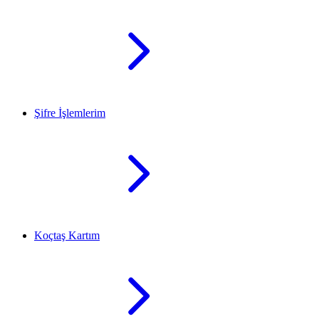
Şifre İşlemlerim
Koçtaş Kartım