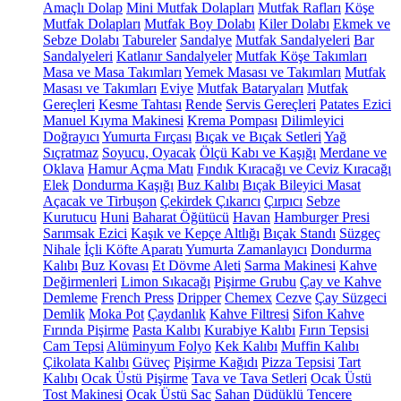
Amaçlı Dolap
Mini Mutfak Dolapları
Mutfak Rafları
Köşe
Mutfak Dolapları
Mutfak Boy Dolabı
Kiler Dolabı
Ekmek ve
Sebze Dolabı
Tabureler
Sandalye
Mutfak Sandalyeleri
Bar
Sandalyeleri
Katlanır Sandalyeler
Mutfak Köşe Takımları
Masa ve Masa Takımları
Yemek Masası ve Takımları
Mutfak
Masası ve Takımları
Eviye
Mutfak Bataryaları
Mutfak
Gereçleri
Kesme Tahtası
Rende
Servis Gereçleri
Patates Ezici
Manuel Kıyma Makinesi
Krema Pompası
Dilimleyici
Doğrayıcı
Yumurta Fırçası
Bıçak ve Bıçak Setleri
Yağ
Sıçratmaz
Soyucu, Oyacak
Ölçü Kabı ve Kaşığı
Merdane ve
Oklava
Hamur Açma Matı
Fındık Kıracağı ve Ceviz Kıracağı
Elek
Dondurma Kaşığı
Buz Kalıbı
Bıçak Bileyici Masat
Açacak ve Tirbuşon
Çekirdek Çıkarıcı
Çırpıcı
Sebze
Kurutucu
Huni
Baharat Öğütücü
Havan
Hamburger Presi
Sarımsak Ezici
Kaşık ve Kepçe Altlığı
Bıçak Standı
Süzgeç
Nihale
İçli Köfte Aparatı
Yumurta Zamanlayıcı
Dondurma
Kalıbı
Buz Kovası
Et Dövme Aleti
Sarma Makinesi
Kahve
Değirmenleri
Limon Sıkacağı
Pişirme Grubu
Çay ve Kahve
Demleme
French Press
Dripper
Chemex
Cezve
Çay Süzgeci
Demlik
Moka Pot
Çaydanlık
Kahve Filtresi
Sifon Kahve
Fırında Pişirme
Pasta Kalıbı
Kurabiye Kalıbı
Fırın Tepsisi
Cam Tepsi
Alüminyum Folyo
Kek Kalıbı
Muffin Kalıbı
Çikolata Kalıbı
Güveç
Pişirme Kağıdı
Pizza Tepsisi
Tart
Kalıbı
Ocak Üstü Pişirme
Tava ve Tava Setleri
Ocak Üstü
Tost Makinesi
Ocak Üstü Sac
Sahan
Düdüklü Tencere