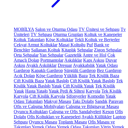
MOBİLYA
Salon ve Oturma Odası
TV Ünitesi ve Sehpası
Tv
Üniteleri
TV Sehpası
Oturma Grupları
Koltuk ve Kanepeler
Koltuk Takımları
Köşe Koltuklar
Tekli Koltuk ve Berjerler
Çekyat
Armut Koltuklar
Masaj Koltuğu
Puf
Bank ve
Benchler
Sallanan Koltuk
Kitaplık
Sehpalar
Zigon Sehpalar
Orta Sehpalar
Yan Sehpalar
Gazetelik
Antre ve Hol
Çok
Amaçlı Dolap
Portmantolar
Askılıklar
Kapı Askısı
Duvar
Askısı
Ayaklı Askılıklar
Dresuar
Ayakkabılık
Yatak Odası
Gardırop
Kapaklı Gardırop
Sürgülü Gardırop
Bez Gardırop
Açık Dolap
Köşe Gardırop
Yüklük
Baza
Tek Kişilik Baza
Çift Kişilik Baza
Yatak Başlığı
Çift Kişilik Yatak Başlığı
Tek
Kişilik Yatak Başlığı
Yatak
Çift Kişilik Yatak
Tek Kişilik
Yatak
Hasta Yatağı
Yatak Pedi & Şiltesi
Karyola
Tek Kişilik
Karyola
Çift Kişilik Karyola
Şifonyerler
Komodin
Yatak
Odası Takımları
Makyaj Masası
Takı Dolabı
Sandık
Paravan
Ofis ve Çalışma Mobilyaları
Çalışma ve Bilgisayar Masası
Oyuncu Koltukları
Çalışma ve Ofis Sandalyeleri
Keson
Ofis
Dolabı
Ofis Koltukları ve Kanepeleri
Ayaklı Küllükler
Laptop
Sehpası
Oyuncu Masası
Toplantı Masası
Ofis Masası ve
Takımları
Yemek Odası
Yemek Odası Takımları
Vitrin
Yemek