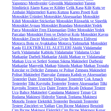
Yapıştırıcı
Merdivenler
Güvenlik Malzemeleri
Yangın
Söndürücü
Alarm
Kasa ve Kilitler
Çelik Kasa
Kilit
Kutu ve
Ambalaj Malzemeleri
Kargo Kutusu
Kargo Poşeti
Koli
Motosiklet Ürünleri
Motorsiklet Aksesuarları
Motosiklet
Kilidi
Motosiklet Stickerları
Motosiklet Rüzgarlık ve Siperlik
Motosiklet Aynası
Motosiklet Brandası
Motorsiklet Yedek
Parça
Motosiklet Fren Ekipmanları
Diğer Motosiklet Yedek
Parçaları
Motosiklet Fren ve Debriyaj Kolu
Motosiklet Kayışı
Motosiklet Zinciri
Motosiklet Giyim
Motorcu Eldiveni
Motorcu Botu ve Ayakkabısı
Motorcu Yağmurluk
Motosiklet
Kaskı
ELEKTRİKLİ EL ALETLERİ
Akülü Vidalamalar
Şarjlı Vidalamalar
Kablolu Vidalamalar
Vidalama Uçları
Matkaplar
Darbeli Matkaplar
Akülü Matkap ve Vidalamalar
Matkap Ucu ve Setleri
Somun Sıkma Makineleri
Darbesiz
Matkaplar
Manyetik Matkap
Sütunlu Matkap
Matkap Tezgahı
Kırıcılar ve Deliciler
Zımpara ve Polisaj
Zımpara Makineleri
Polisaj Makineleri
Planyalar
Zımpara Kağıdı ve Aksesuarları
Testereler
Daire Testereler
Dekupaj Testereler
Çok Amaçlı
Testereler
Tilki Kuyruğu Testereler
Testere Aksesuarları
Tilki
Kuyruğu Testere Ucu
Daire Testere Bıçağı
Dekupaj Testere
Ucu
Bahçe Makineleri
Çapalama Makinesi
Tırpan
Çit
Budama Makinesi
Hidrofor
Yaprak Toplama Makinesi
Motorlu Testere
Elektrikli Testereler
Benzinli Testereler
Testere Zincirleri ve Yağları
Çim Biçme Makinesi
Benzinli
Çim Biçme Makinesi
Elektrikli Çim Biçme Makinesi
Kenar