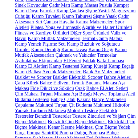
Sinek Kovucular
Çadır Matı
Kamp Masası
Pusula
Kampet
Kamp Duşu
Isıtıcılar
Kamp Çantası
Şişme Yastık
Magnezyum
Çubuğu
Kamp Tuvaleti
Kamp Taburesi
Şişme Yatak
Çadır
Aksesuarı
Sırt Çantası
Hayatta Kalma Malzemeleri
Spor
Aletleri
Pilates, Yoga ve Jimnastik
Ağırlık ve Halter Ürünleri
Fitness ve Kardiyo Ürünleri
Diğer Spor Ürünleri
Valiz ve
Bavul
Kamp Mutfak Malzemeleri
Termal Çanta
Matara
Kamp Yemek Pişirme Seti
Kamp Buzluk ve Soğutucu
Ürünler
Kamp Demliği
Kamp Tavası
Kamp Ocağı
Kamp
Mutfak Aksesuarları
Çakmak ve Yakıcılar
Termoslar
Aydınlatma Ekipmanları
El Feneri
Işıldak
Kafa Lambası
Kamp El Aletleri
Kamp Testeresi
Kamp Küreği
Kamp Bıçağı
Kamp Baltası
Avcılık Malzemeleri
Balık Av Malzemeleri
Bisiklet ve Scooter
Bisiklet
Elektrikli Scooter
Bahçe Aletleri
Çapa
Kürek
Bahçe Eldiveni
Tırmık
Budama Makası
Aşı
Makası
Fide Dikici ve Sökücü
Orak
Bahçe El Aleti Setleri
Çim Makası
Tırpan Misinası
Aşı Bıçağı
Meyve Toplama Aleti
Budama Testeresi
Bahçe Çatalı
Kazma
Bahçe Makineleri
Çapalama Makinesi
Tırpan
Çit Budama Makinesi
Hidrofor
Yaprak Toplama Makinesi
Motorlu Testere
Elektrikli
Testereler
Benzinli Testereler
Testere Zincirleri ve Yağları
Çim
Biçme Makinesi
Benzinli Çim Biçme Makinesi
Elektrikli Çim
Biçme Makinesi
Kenar Kesme Makinesi
Çim Biçme Yedek
Parça
Pompa
Santrifüj Pompa
Dalgıç Pompası
Bahçe