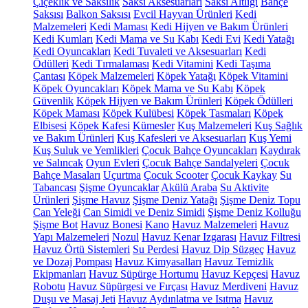
Çiçeklik ve Saksılık
Saksı Aksesuarları
Saksı Altlığı
Bahçe
Saksısı
Balkon Saksısı
Evcil Hayvan Ürünleri
Kedi
Malzemeleri
Kedi Maması
Kedi Hijyen ve Bakım Ürünleri
Kedi Kumları
Kedi Mama ve Su Kabı
Kedi Evi
Kedi Yatağı
Kedi Oyuncakları
Kedi Tuvaleti ve Aksesuarları
Kedi
Ödülleri
Kedi Tırmalaması
Kedi Vitamini
Kedi Taşıma
Çantası
Köpek Malzemeleri
Köpek Yatağı
Köpek Vitamini
Köpek Oyuncakları
Köpek Mama ve Su Kabı
Köpek
Güvenlik
Köpek Hijyen ve Bakım Ürünleri
Köpek Ödülleri
Köpek Maması
Köpek Kulübesi
Köpek Tasmaları
Köpek
Elbisesi
Köpek Kafesi
Kümesler
Kuş Malzemeleri
Kuş Sağlık
ve Bakım Ürünleri
Kuş Kafesleri ve Aksesuarları
Kuş Yemi
Kuş Suluk ve Yemlikleri
Çocuk Bahçe Oyuncakları
Kaydırak
ve Salıncak
Oyun Evleri
Çocuk Bahçe Sandalyeleri
Çocuk
Bahçe Masaları
Uçurtma
Çocuk Scooter
Çocuk Kaykay
Su
Tabancası
Şişme Oyuncaklar
Akülü Araba
Su Aktivite
Ürünleri
Şişme Havuz
Şişme Deniz Yatağı
Şişme Deniz Topu
Can Yeleği
Can Simidi ve Deniz Simidi
Şişme Deniz Kolluğu
Şişme Bot
Havuz Bonesi
Kano
Havuz Malzemeleri
Havuz
Yapı Malzemeleri
Nozul
Havuz Kenar Izgarası
Havuz Filtresi
Havuz Örtü Sistemleri
Su Perdesi
Havuz Dip Süzgeç
Havuz
ve Dozaj Pompası
Havuz Kimyasalları
Havuz Temizlik
Ekipmanları
Havuz Süpürge Hortumu
Havuz Kepçesi
Havuz
Robotu
Havuz Süpürgesi ve Fırçası
Havuz Merdiveni
Havuz
Duşu ve Masaj Jeti
Havuz Aydınlatma ve Isıtma
Havuz