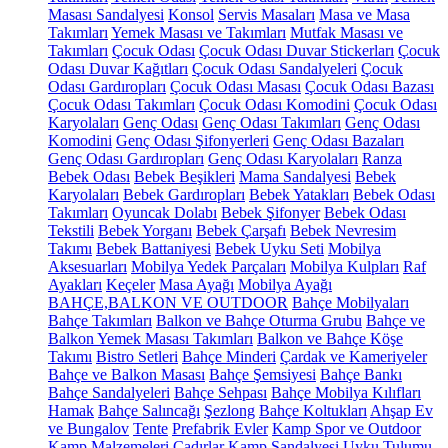
Masası Sandalyesi
Konsol
Servis Masaları
Masa ve Masa
Takımları
Yemek Masası ve Takımları
Mutfak Masası ve
Takımları
Çocuk Odası
Çocuk Odası Duvar Stickerları
Çocuk
Odası Duvar Kağıtları
Çocuk Odası Sandalyeleri
Çocuk
Odası Gardıropları
Çocuk Odası Masası
Çocuk Odası Bazası
Çocuk Odası Takımları
Çocuk Odası Komodini
Çocuk Odası
Karyolaları
Genç Odası
Genç Odası Takımları
Genç Odası
Komodini
Genç Odası Şifonyerleri
Genç Odası Bazaları
Genç Odası Gardıropları
Genç Odası Karyolaları
Ranza
Bebek Odası
Bebek Beşikleri
Mama Sandalyesi
Bebek
Karyolaları
Bebek Gardıropları
Bebek Yatakları
Bebek Odası
Takımları
Oyuncak Dolabı
Bebek Şifonyer
Bebek Odası
Tekstili
Bebek Yorganı
Bebek Çarşafı
Bebek Nevresim
Takımı
Bebek Battaniyesi
Bebek Uyku Seti
Mobilya
Aksesuarları
Mobilya Yedek Parçaları
Mobilya Kulpları
Raf
Ayakları
Keçeler
Masa Ayağı
Mobilya Ayağı
BAHÇE,BALKON VE OUTDOOR
Bahçe Mobilyaları
Bahçe Takımları
Balkon ve Bahçe Oturma Grubu
Bahçe ve
Balkon Yemek Masası Takımları
Balkon ve Bahçe Köşe
Takımı
Bistro Setleri
Bahçe Minderi
Çardak ve Kameriyeler
Bahçe ve Balkon Masası
Bahçe Şemsiyesi
Bahçe Bankı
Bahçe Sandalyeleri
Bahçe Sehpası
Bahçe Mobilya Kılıfları
Hamak
Bahçe Salıncağı
Şezlong
Bahçe Koltukları
Ahşap Ev
ve Bungalov
Tente
Prefabrik Evler
Kamp Spor ve Outdoor
Kamp Malzemeleri
Çadırlar
Kamp Sandalyesi
Uyku Tulumu