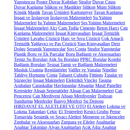
Yapıştırıcısı
Poster Duvar Kağıtları
Strafor
Duvar Çıtası
Duvar Kaplama
Silikon ve Mastikler
Silikon
Mum Silikon
Köpük
Mastik
Tavan Ürünleri
Kartonpiyer
Tavan Kaplama
İnşaat ve İzolasyon
İzolasyon Malzemeleri
Su Yalıtım
Malzemeleri
Isı Yalıtım Malzemeleri
Ses Yalıtım Malzemeleri
İnşaat Malzemeleri
Alçı
Cam Tuğla
Çimento
Beton Harcı
Çatı
Kaplama Malzemeleri
İnşaat Kimyasalları
İnşaat Temizlik
Ürünleri
Lavabo Çözücü
Harç ve Sıva Çözücü
Çok Amaçlı
Temizlik
Yağlayıcı ve Pas Çözücü
Yapı Kimyasalları
Derz
Dolgu
Seramik Yapıştırıcılar
Sıvı Conta
Strafor Yapıştırılar
Plastik Boru ve Ek Parçalar
Boru Bağlantı ve Aksesuarları
Temiz Su Boruları
Atık Su Boruları
PPRC Borular
Kombi
Bağlantı Boruları
Tesisat Tamir ve Bağlantı Malzemeleri
Musluk Uzatma
Regülatörler
Valfler ve Vanalar
Nipeller
Tahliye Hortumu
Conta
Taharet Çubuğu
Fittings
Tıpalar ve
Süzgeçler
İnşaat Makineleri
Elektrikli Vinçler
Taşıma
Arabaları
Caraskallar
Havlupanlar
Ahşaplar
Masif Paneller
Keresteler
Ahşap Seperatörler
Ahşap Çatı Malzemeleri
Çatı
Penceresi
Çatı Merdiveni
Ahşap Merdivenler
Trabzan
Sundurma
Menfezler
Banyo Menfezi
Su Deposu
HIRDAVAT EL ALETLERİ VE OTO
El Aletleri
Lokma ve
Lokma Takımları
Çekiç
El Testereleri
Kesici Grubu
Pense
Tornavida
Seramik ve Sıvacı Aletleri
Mengene ve İşkenceler
Zımbalar ve Aksesuarları
Zımpara ve Eğeler
Anahtarlar
Anahtar Takımları
Alyan Anahtarları
Açık Ağız Anahtar