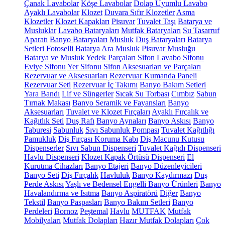
Çanak Lavabolar
Köşe Lavabolar
Dolap Uyumlu Lavabo
Ayaklı Lavabolar
Klozet
Duvara Sıfır Klozetler
Asma
Klozetler
Klozet Kapakları
Pisuvar
Tuvalet Taşı
Batarya ve
Musluklar
Lavabo Bataryaları
Mutfak Bataryaları
Su Tasarruf
Aparatı
Banyo Bataryaları
Musluk
Duş Bataryaları
Batarya
Setleri
Fotoselli Batarya
Ara Musluk
Pisuvar Musluğu
Batarya ve Musluk Yedek Parçaları
Sifon
Lavabo Sifonu
Eviye Sifonu
Yer Sifonu
Sifon Aksesuarları ve Parçaları
Rezervuar ve Aksesuarları
Rezervuar Kumanda Paneli
Rezervuar Seti
Rezervuar İç Takımı
Banyo Bakım Setleri
Yara Bandı
Lif ve Süngerler
Sıcak Su Torbası
Cımbız
Sabun
Tırnak Makası
Banyo Seramik ve Fayansları
Banyo
Aksesuarları
Tuvalet ve Klozet Fırçaları
Ayaklı Fırçalık ve
Kağıtlık Seti
Duş Rafı
Banyo Aynaları
Banyo Askısı
Banyo
Taburesi
Sabunluk
Sıvı Sabunluk Pompası
Tuvalet Kağıtlığı
Pamukluk
Diş Fırçası Koruma Kabı
Diş Macunu Kutusu
Dispenserler
Sıvı Sabun Dispenseri
Tuvalet Kağıdı Dispenseri
Havlu Dispenseri
Klozet Kapak Örtüsü Dispenseri
El
Kurutma Cihazları
Banyo Etajeri
Banyo Düzenleyicileri
Banyo Seti
Diş Fırçalık
Havluluk
Banyo Kaydırmazı
Duş
Perde Askısı
Yaşlı ve Bedensel Engelli Banyo Ürünleri
Banyo
Havalandırma ve Isıtma
Banyo Aspiratörü
Diğer
Banyo
Tekstil
Banyo Paspasları
Banyo Bakım Setleri
Banyo
Perdeleri
Bornoz
Peştemal
Havlu
MUTFAK
Mutfak
Mobilyaları
Mutfak Dolapları
Hazır Mutfak Dolapları
Çok