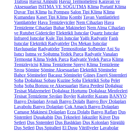
Trafosu
Havuz Ampulü
Havuz Termometresi
Karavan ve
Aksesuarları
ISITMA VE SOĞUTMA
Klima
Portatif Klima
Duvar Tipi Klima
Isı Pompası
Salon Tipi Klima
Klima
Kumandası
Kaset Tipi Klima
Kombi
Tavan Vantilatörleri
Vantilatörler
Hava Temizleyiciler
Nem Cihazları
Hava
Temizleme Cihazları
Buhar Makineleri
Nem Alma Cihazları
ve Rutubet Gidericiler
Elektrikli Isıtıcılar
Quartz Isıtıcılar
Infrared Isıtıcılar
Kule Tipi Isıtıcılar
Yağlı Radyatör
Fanlı
Isıtıcılar
Elektrikli Radyatörler
Dış Mekan Isıtıcılar
Havlupanlar
Radyatörler
Termosifonlar
Şofbenler
Ani Su
Isıtıcı
Isıtma ve Soğutma Yedek Parça
Radyatör Vanaları
Termostat
Klima Yedek Parça
Radyatör Yedek Parça
Klima
Temizleyicisi
Klima Temizleme Spreyi
Klima Temizleme
Sıvısı
Şömine
Şömine Aksesuarları
Elektrikli Şömineler
Bahçe Şömineleri
Bacasız Şömineler
Güneş Enerji Sistemleri
Soba
Doğalgaz Sobası
Kuzine Soba
Elektrikli Soba
Pelet
Soba
Soba Borusu ve Aksesuarları
Hava Perdesi
Doğalgaz
Tesisat Malzemeleri
Doğalgaz Hortumu
Doğalgaz Menfezleri
Tesisat Temizleme Sıvıları
Boyler
Kalorifer Kazanı
BANYO
Banyo Dolapları
Aynalı Banyo Dolabı
Banyo Boy Dolapları
Lavabolu Banyo Dolapları
Çok Amaçlı Banyo Dolapları
Çamaşır Makinesi Dolapları
Ecza Dolabı
Banyo Rafları
Duş
Sistemleri
Duşakabin
Duş Tekneleri
Jakuziler
Küvet
Duş
Setleri
Duş Sistemleri
Duş Başlıkları
Duş Kolonları
Sürgülü
Duş Setleri
Duş Spiralleri
El Duşu
Vitrifiyeler
Lavabolar