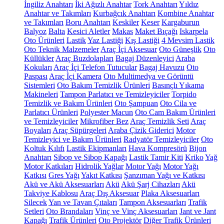
İngiliz Anahtarı
İki Ağızlı Anahtar
Tork Anahtarı
Yıldız
Anahtar ve Takımları
Kurbağcık Anahtarı
Kombine Anahtar
ve Takımları
Boru Anahtarı
Keskiler
Keser
Kargaburun
Balyoz
Balta
Kesici Aletler
Makas
Maket Bıçağı
Iskarpela
Oto Ürünleri
Lastik
Yaz Lastiği
Kış Lastiği
4 Mevsim Lastik
Oto Teknik Malzemeler
Araç İçi Aksesuar
Oto Güneşlik
Oto
Küllükler
Araç Buzdolapları
Bagaj Düzenleyici
Araba
Kokuları
Araç İçi Telefon Tutucular
Bagaj Havuzu
Oto
Paspası
Araç İçi Kamera
Oto Multimedya ve Görüntü
Sistemleri
Oto Bakım Temizlik Ürünleri
Basınçlı Yıkama
Makineleri
Tampon Parlatıcı ve Temizleyiciler
Torpido
Temizlik ve Bakım Ürünleri
Oto Şampuan
Oto Cila ve
Parlatıcı Ürünleri
Polyester Macun
Oto Cam Bakım Ürünleri
ve Temizleyiciler
Mikrofiber Bez
Araç Temizlik Seti
Araç
Boyaları
Araç Süpürgeleri
Araba Çizik Giderici
Motor
Temizleyici ve Bakım Ürünleri
Radyatör Temizleyiciler
Oto
Koltuk Kılıfı
Lastik Ekipmanları
Hava Kompresörü
Bijon
Anahtarı
Sibop ve Sibop Kapağı
Lastik Tamir Kiti
Kriko
Yağ
Motor Katkıları
Hidrolik Yağlar
Motor Yağı
Motor Yağı
Katkısı
Gres Yağı
Yakıt Katkısı
Şanzıman Yağı ve Katkısı
Akü ve Akü Aksesuarları
Akü
Akü Şarj Cihazları
Akü
Takviye Kablosu
Araç Dış Aksesuar
Plaka Aksesuarları
Silecek
Yan ve Tavan Çıtaları
Tampon Aksesuarları
Trafik
Setleri
Oto Brandaları
Vinç ve Vinç Aksesuarları
Jant ve Jant
Kapağı
Trafik Ürünleri
Oto Projektör
Diğer Trafik Ürünleri