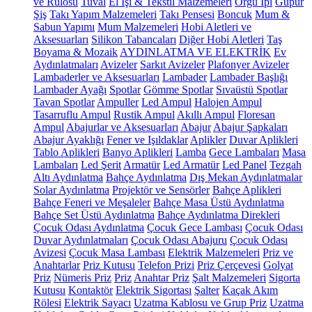
ve Rulosu
Tuval
El İşi & Tekstil Malzemeleri
Örgü İpi
Güpür
Şiş
Takı Yapım Malzemeleri
Takı Pensesi
Boncuk
Mum &
Sabun Yapımı
Mum Malzemeleri
Hobi Aletleri ve
Aksesuarları
Silikon Tabancaları
Diğer Hobi Aletleri
Taş
Boyama & Mozaik
AYDINLATMA VE ELEKTRİK
Ev
Aydınlatmaları
Avizeler
Sarkıt Avizeler
Plafonyer Avizeler
Lambaderler ve Aksesuarları
Lambader
Lambader Başlığı
Lambader Ayağı
Spotlar
Gömme Spotlar
Sıvaüstü Spotlar
Tavan Spotlar
Ampuller
Led Ampul
Halojen Ampul
Tasarruflu Ampul
Rustik Ampul
Akıllı Ampul
Floresan
Ampul
Abajurlar ve Aksesuarları
Abajur
Abajur Şapkaları
Abajur Ayaklığı
Fener ve Işıldaklar
Aplikler
Duvar Aplikleri
Tablo Aplikleri
Banyo Aplikleri
Lamba
Gece Lambaları
Masa
Lambaları
Led Şerit
Armatür
Led Armatür
Led Panel
Tezgah
Altı Aydınlatma
Bahçe Aydınlatma
Dış Mekan Aydınlatmalar
Solar Aydınlatma
Projektör ve Sensörler
Bahçe Aplikleri
Bahçe Feneri ve Meşaleler
Bahçe Masa Üstü Aydınlatma
Bahçe Set Üstü Aydınlatma
Bahçe Aydınlatma Direkleri
Çocuk Odası Aydınlatma
Çocuk Gece Lambası
Çocuk Odası
Duvar Aydınlatmaları
Çocuk Odası Abajuru
Çocuk Odası
Avizesi
Çocuk Masa Lambası
Elektrik Malzemeleri
Priz ve
Anahtarlar
Priz Kutusu
Telefon Prizi
Priz Çerçevesi
Golyat
Priz
Nümeris Priz
Priz
Anahtar Priz
Şalt Malzemeleri
Sigorta
Kutusu
Kontaktör
Elektrik Sigortası
Şalter
Kaçak Akım
Rölesi
Elektrik Sayacı
Uzatma Kablosu ve Grup Priz
Uzatma