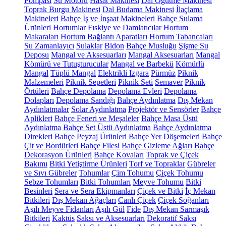
Pompası
Su Motoru
Hasat Makinesi
Dal Öğütme Makinesi
Toprak Burgu Makinesi
Dal Budama Makinesi
İlaçlama
Makineleri
Bahçe İş ve İnşaat Makineleri
Bahçe Sulama
Ürünleri
Hortumlar
Fıskiye ve Damlatıcılar
Hortum
Makaraları
Hortum Bağlantı Aparatları
Hortum Tabancaları
Su Zamanlayıcı
Sulaklar
Bidon
Bahçe Musluğu
Şişme Su
Deposu
Mangal ve Aksesuarları
Mangal Aksesuarları
Mangal
Kömürü ve Tutuşturucular
Mangal ve Barbekü
Kömürlü
Mangal
Tüplü Mangal
Elektrikli Izgara
Pürmüz
Piknik
Malzemeleri
Piknik Sepetleri
Piknik Seti
Semaver
Piknik
Örtüleri
Bahçe Depolama
Depolama Evleri
Depolama
Dolapları
Depolama Sandığı
Bahçe Aydınlatma
Dış Mekan
Aydınlatmalar
Solar Aydınlatma
Projektör ve Sensörler
Bahçe
Aplikleri
Bahçe Feneri ve Meşaleler
Bahçe Masa Üstü
Aydınlatma
Bahçe Set Üstü Aydınlatma
Bahçe Aydınlatma
Direkleri
Bahçe Peyzaj Ürünleri
Bahçe Yer Döşemeleri
Bahçe
Çit ve Bordürleri
Bahçe Filesi
Bahçe Gizleme Ağları
Bahçe
Dekorasyon Ürünleri
Bahçe Kovaları
Toprak ve Çiçek
Bakımı
Bitki Yetiştirme Ürünleri
Torf ve Topraklar
Gübreler
ve Sıvı Gübreler
Tohumlar
Çim Tohumu
Çiçek Tohumu
Sebze Tohumları
Bitki Tohumları
Meyve Tohumu
Bitki
Besinleri
Sera ve Sera Ekipmanları
Çiçek ve Bitki
İç Mekan
Bitkileri
Dış Mekan Ağaçları
Canlı Çiçek
Çiçek Soğanları
Aşılı Meyve Fidanları
Aşılı Gül
Fide
Dış Mekan Sarmaşık
Bitkileri
Kaktüs
Saksı ve Aksesuarları
Dekoratif Saksı