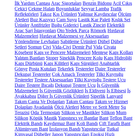
İlk Yardım Çantası
Araç Sigortaları
Benzin Bidonu
Acil Çıkış
Çekici
Çekme Halatı
Boyunluklar
Seyyar Lamba
Trafik
Reflektörleri
Takoz
Kış Ürünleri
Yağmur Kaydırıcılar
Ölçüm
Aletleri
Buz Kazıyıcı
Cam Suyu
Lastik Kar Paleti
Kışlık Set
Ürünler
Antifrizler
Buğu Giderici
Lastik Zinciri
Elektrikli
Araç Şarj İstasyonları
Oto Yedek Parça
Römork
Hırdavat
Malzemeleri
Hırdavat Malzemesi ve Aksesuarları
Yönlendirme Levhaları
Sabitleme Ürünleri
Dübel
Dübel
Setleri
Somun
Çivi
Vida-Çivi
Demir Pul
Vida
Civata
Köşebent
Kapı ve Pencere Malzemeleri
Menteşe
Kapı Kolları
Yalıtım Bantları
Stoper
Sineklik
Pencere Kolu
Kapı Hidroliği
Kapı Dürbünü
Kapı Kilitleri
Kapı Sürgüleri
Anahtarlık
Gönye
Posta Kutuları
Tekerlek
Testereler
Daire Testereler
Dekupaj Testereler
Çok Amaçlı Testereler
Tilki Kuyruğu
Testereler
Testere Aksesuarları
Tilki Kuyruğu Testere Ucu
Daire Testere Bıçağı
Dekupaj Testere Ucu
İş Güvenlik
Malzemeleri
İş Güvenlik Gözlükleri
İş Eldiveni
İş Elbisesi
İş
Ayakkabısı
Diğer İş Güvenlik Ürünleri
Siperlik
Lanyard
Takım Çanta Ve Dolapları
Takım Çantası
Takım ve Hizmet
Dolapları
Avadanlık
Ölçü Aletleri
Metre ve Şerit Metre
Su
Terazisi
Oda Termostatı
Silikon ve Mastikler
Silikon
Mum
Silikon
Köpük
Mastik
Yapıştırıcı ve Bantlar
Bant
Teflon Bant
Elektrik Bandı
Kaydırmaz Bant
Koli Bandı
Çift Taraflı Bant
Alüminyum Bant
İzolasyon Bandı
Yapıştırıcılar
Tutkal
Kimyasal Dübeller
Japon Yapıştırıcıları
Epoksi
Hızlı