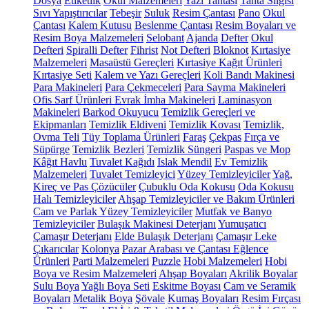
Dosya
Etiketlik
Okul Malzemeleri
Yazı Tahtası
Tahta Silgisi
Sıvı Yapıştırıcılar
Tebeşir
Suluk
Resim Çantası
Pano
Okul
Çantası
Kalem Kutusu
Beslenme Çantası
Resim Boyaları ve
Resim Boya Malzemeleri
Selobant
Ajanda
Defter
Okul
Defteri
Spiralli Defter
Fihrist
Not Defteri
Bloknot
Kırtasiye
Malzemeleri
Masaüstü Gereçleri
Kırtasiye Kağıt Ürünleri
Kırtasiye Seti
Kalem ve Yazı Gereçleri
Koli Bandı Makinesi
Para Makineleri
Para Çekmeceleri
Para Sayma Makineleri
Ofis Sarf Ürünleri
Evrak İmha Makineleri
Laminasyon
Makineleri
Barkod Okuyucu
Temizlik Gereçleri ve
Ekipmanları
Temizlik Eldiveni
Temizlik Kovası
Temizlik,
Ovma Teli
Tüy Toplama Ürünleri
Faraş
Çekpas
Fırça ve
Süpürge
Temizlik Bezleri
Temizlik Süngeri
Paspas ve Mop
Kâğıt Havlu
Tuvalet Kağıdı
Islak Mendil
Ev Temizlik
Malzemeleri
Tuvalet Temizleyici
Yüzey Temizleyiciler
Yağ,
Kireç ve Pas Çözücüler
Çubuklu Oda Kokusu
Oda Kokusu
Halı Temizleyiciler
Ahşap Temizleyiciler ve Bakım Ürünleri
Cam ve Parlak Yüzey Temizleyiciler
Mutfak ve Banyo
Temizleyiciler
Bulaşık Makinesi Deterjanı
Yumuşatıcı
Çamaşır Deterjanı
Elde Bulaşık Deterjanı
Çamaşır Leke
Çıkarıcılar
Kolonya
Pazar Arabası ve Çantası
Eğlence
Ürünleri
Parti Malzemeleri
Puzzle
Hobi Malzemeleri
Hobi
Boya ve Resim Malzemeleri
Ahşap Boyaları
Akrilik Boyalar
Sulu Boya
Yağlı Boya Seti
Eskitme Boyası
Cam ve Seramik
Boyaları
Metalik Boya
Şövale
Kumaş Boyaları
Resim Fırçası