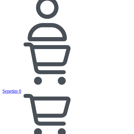
Sepetim
0