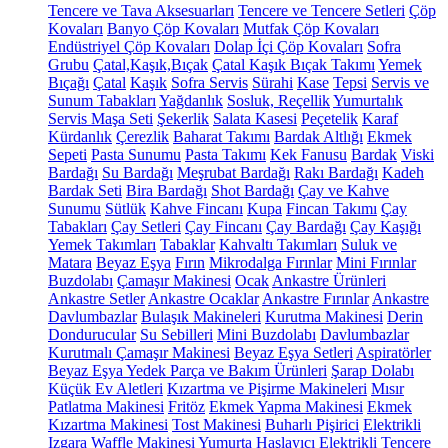
Tencere ve Tava Aksesuarları
Tencere ve Tencere Setleri
Çöp
Kovaları
Banyo Çöp Kovaları
Mutfak Çöp Kovaları
Endüstriyel Çöp Kovaları
Dolap İçi Çöp Kovaları
Sofra
Grubu
Çatal,Kaşık,Bıçak
Çatal Kaşık Bıçak Takımı
Yemek
Bıçağı
Çatal
Kaşık
Sofra Servis
Sürahi
Kase
Tepsi
Servis ve
Sunum Tabakları
Yağdanlık
Sosluk, Reçellik
Yumurtalık
Servis Maşa Seti
Şekerlik
Salata Kasesi
Peçetelik
Karaf
Kürdanlık
Çerezlik
Baharat Takımı
Bardak Altlığı
Ekmek
Sepeti
Pasta Sunumu
Pasta Takımı
Kek Fanusu
Bardak
Viski
Bardağı
Su Bardağı
Meşrubat Bardağı
Rakı Bardağı
Kadeh
Bardak Seti
Bira Bardağı
Shot Bardağı
Çay ve Kahve
Sunumu
Sütlük
Kahve Fincanı
Kupa
Fincan Takımı
Çay
Tabakları
Çay Setleri
Çay Fincanı
Çay Bardağı
Çay Kaşığı
Yemek Takımları
Tabaklar
Kahvaltı Takımları
Suluk ve
Matara
Beyaz Eşya
Fırın
Mikrodalga Fırınlar
Mini Fırınlar
Buzdolabı
Çamaşır Makinesi
Ocak
Ankastre Ürünleri
Ankastre Setler
Ankastre Ocaklar
Ankastre Fırınlar
Ankastre
Davlumbazlar
Bulaşık Makineleri
Kurutma Makinesi
Derin
Dondurucular
Su Sebilleri
Mini Buzdolabı
Davlumbazlar
Kurutmalı Çamaşır Makinesi
Beyaz Eşya Setleri
Aspiratörler
Beyaz Eşya Yedek Parça ve Bakım Ürünleri
Şarap Dolabı
Küçük Ev Aletleri
Kızartma ve Pişirme Makineleri
Mısır
Patlatma Makinesi
Fritöz
Ekmek Yapma Makinesi
Ekmek
Kızartma Makinesi
Tost Makinesi
Buharlı Pişirici
Elektrikli
Izgara
Waffle Makinesi
Yumurta Haşlayıcı
Elektrikli Tencere