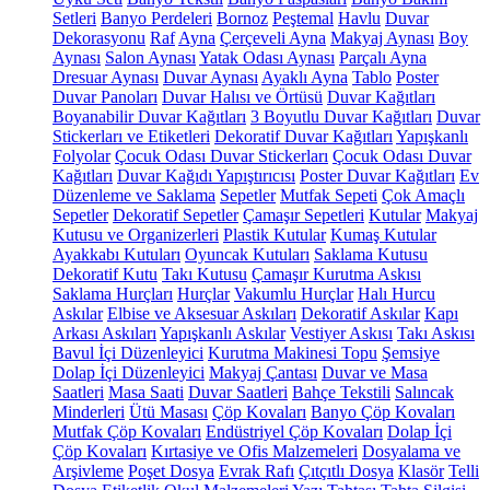
Setleri
Banyo Perdeleri
Bornoz
Peştemal
Havlu
Duvar
Dekorasyonu
Raf
Ayna
Çerçeveli Ayna
Makyaj Aynası
Boy
Aynası
Salon Aynası
Yatak Odası Aynası
Parçalı Ayna
Dresuar Aynası
Duvar Aynası
Ayaklı Ayna
Tablo
Poster
Duvar Panoları
Duvar Halısı ve Örtüsü
Duvar Kağıtları
Boyanabilir Duvar Kağıtları
3 Boyutlu Duvar Kağıtları
Duvar
Stickerları ve Etiketleri
Dekoratif Duvar Kağıtları
Yapışkanlı
Folyolar
Çocuk Odası Duvar Stickerları
Çocuk Odası Duvar
Kağıtları
Duvar Kağıdı Yapıştırıcısı
Poster Duvar Kağıtları
Ev
Düzenleme ve Saklama
Sepetler
Mutfak Sepeti
Çok Amaçlı
Sepetler
Dekoratif Sepetler
Çamaşır Sepetleri
Kutular
Makyaj
Kutusu ve Organizerleri
Plastik Kutular
Kumaş Kutular
Ayakkabı Kutuları
Oyuncak Kutuları
Saklama Kutusu
Dekoratif Kutu
Takı Kutusu
Çamaşır Kurutma Askısı
Saklama Hurçları
Hurçlar
Vakumlu Hurçlar
Halı Hurcu
Askılar
Elbise ve Aksesuar Askıları
Dekoratif Askılar
Kapı
Arkası Askıları
Yapışkanlı Askılar
Vestiyer Askısı
Takı Askısı
Bavul İçi Düzenleyici
Kurutma Makinesi Topu
Şemsiye
Dolap İçi Düzenleyici
Makyaj Çantası
Duvar ve Masa
Saatleri
Masa Saati
Duvar Saatleri
Bahçe Tekstili
Salıncak
Minderleri
Ütü Masası
Çöp Kovaları
Banyo Çöp Kovaları
Mutfak Çöp Kovaları
Endüstriyel Çöp Kovaları
Dolap İçi
Çöp Kovaları
Kırtasiye ve Ofis Malzemeleri
Dosyalama ve
Arşivleme
Poşet Dosya
Evrak Rafı
Çıtçıtlı Dosya
Klasör
Telli