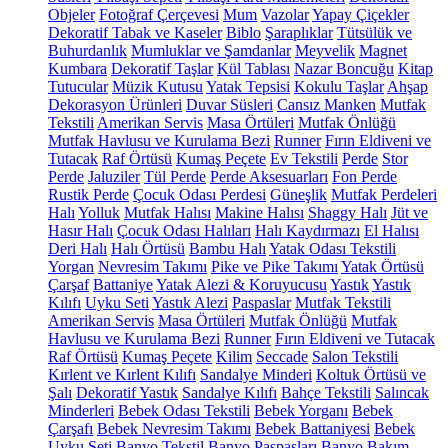
Objeler
Fotoğraf Çerçevesi
Mum
Vazolar
Yapay Çiçekler
Dekoratif Tabak ve Kaseler
Biblo
Şaraplıklar
Tütsülük ve
Buhurdanlık
Mumluklar ve Şamdanlar
Meyvelik
Magnet
Kumbara
Dekoratif Taşlar
Kül Tablası
Nazar Boncuğu
Kitap
Tutucular
Müzik Kutusu
Yatak Tepsisi
Kokulu Taşlar
Ahşap
Dekorasyon Ürünleri
Duvar Süsleri
Cansız Manken
Mutfak
Tekstili
Amerikan Servis
Masa Örtüleri
Mutfak Önlüğü
Mutfak Havlusu ve Kurulama Bezi
Runner
Fırın Eldiveni ve
Tutacak
Raf Örtüsü
Kumaş Peçete
Ev Tekstili
Perde
Stor
Perde
Jaluziler
Tül Perde
Perde Aksesuarları
Fon Perde
Rustik Perde
Çocuk Odası Perdesi
Güneşlik
Mutfak Perdeleri
Halı
Yolluk
Mutfak Halısı
Makine Halısı
Shaggy Halı
Jüt ve
Hasır Halı
Çocuk Odası Halıları
Halı Kaydırmazı
El Halısı
Deri Halı
Halı Örtüsü
Bambu Halı
Yatak Odası Tekstili
Yorgan
Nevresim Takımı
Pike ve Pike Takımı
Yatak Örtüsü
Çarşaf
Battaniye
Yatak Alezi & Koruyucusu
Yastık
Yastık
Kılıfı
Uyku Seti
Yastık Alezi
Paspaslar
Mutfak Tekstili
Amerikan Servis
Masa Örtüleri
Mutfak Önlüğü
Mutfak
Havlusu ve Kurulama Bezi
Runner
Fırın Eldiveni ve Tutacak
Raf Örtüsü
Kumaş Peçete
Kilim
Seccade
Salon Tekstili
Kırlent ve Kırlent Kılıfı
Sandalye Minderi
Koltuk Örtüsü ve
Şalı
Dekoratif Yastık
Sandalye Kılıfı
Bahçe Tekstili
Salıncak
Minderleri
Bebek Odası Tekstili
Bebek Yorganı
Bebek
Çarşafı
Bebek Nevresim Takımı
Bebek Battaniyesi
Bebek
Uyku Seti
Banyo Tekstil
Banyo Paspasları
Banyo Bakım