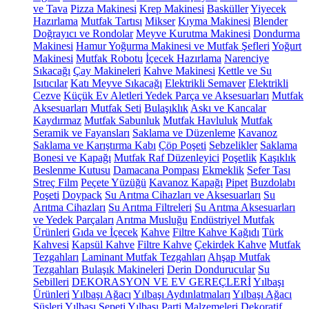
ve Tava
Pizza Makinesi
Krep Makinesi
Basküller
Yiyecek
Hazırlama
Mutfak Tartısı
Mikser
Kıyma Makinesi
Blender
Doğrayıcı ve Rondolar
Meyve Kurutma Makinesi
Dondurma
Makinesi
Hamur Yoğurma Makinesi ve Mutfak Şefleri
Yoğurt
Makinesi
Mutfak Robotu
İçecek Hazırlama
Narenciye
Sıkacağı
Çay Makineleri
Kahve Makinesi
Kettle ve Su
Isıtıcılar
Katı Meyve Sıkacağı
Elektrikli Semaver
Elektrikli
Cezve
Küçük Ev Aletleri Yedek Parça ve Aksesuarları
Mutfak
Aksesuarları
Mutfak Seti
Bulaşıklık
Askı ve Kancalar
Kaydırmaz
Mutfak Sabunluk
Mutfak Havluluk
Mutfak
Seramik ve Fayansları
Saklama ve Düzenleme
Kavanoz
Saklama ve Karıştırma Kabı
Çöp Poşeti
Sebzelikler
Saklama
Bonesi ve Kapağı
Mutfak Raf Düzenleyici
Poşetlik
Kaşıklık
Beslenme Kutusu
Damacana Pompası
Ekmeklik
Sefer Tası
Streç Film
Peçete Yüzüğü
Kavanoz Kapağı
Pipet
Buzdolabı
Poşeti
Doypack
Su Arıtma Cihazları ve Aksesuarları
Su
Arıtma Cihazları
Su Arıtma Filtreleri
Su Arıtma Aksesuarları
ve Yedek Parçaları
Arıtma Musluğu
Endüstriyel Mutfak
Ürünleri
Gıda ve İçecek
Kahve
Filtre Kahve Kağıdı
Türk
Kahvesi
Kapsül Kahve
Filtre Kahve
Çekirdek Kahve
Mutfak
Tezgahları
Laminant Mutfak Tezgahları
Ahşap Mutfak
Tezgahları
Bulaşık Makineleri
Derin Dondurucular
Su
Sebilleri
DEKORASYON VE EV GEREÇLERİ
Yılbaşı
Ürünleri
Yılbaşı Ağacı
Yılbaşı Aydınlatmaları
Yılbaşı Ağacı
Süsleri
Yılbaşı Sepeti
Yılbaşı Parti Malzemeleri
Dekoratif