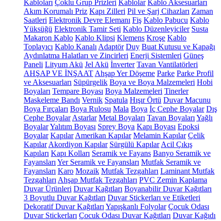
Kabloları
Çoklu Grup Prizleri
Kablolar
Kablo Aksesuarları
Akım Korumalı Priz
Kapı Zilleri
Pil ve Şarj Cihazları
Zaman
Saatleri
Elektronik Devre Elemanı
Fiş
Kablo Pabucu
Kablo
Yüksüğü
Elektronik Tamir Seti
Kablo Düzenleyiciler
Susta
Makaron Kablo
Kablo Klipsi
Klemens
Kroşe
Kablo
Toplayıcı
Kablo Kanalı
Adaptör
Duy
Buat Kutusu ve Kapağı
Aydınlatma Halatları ve Zincirleri
Enerji Sistemleri
Güneş
Paneli
Lityum Akü
Jel Akü
İnverter
Tavan Vantilatörleri
AHŞAP VE İNŞAAT
Ahşap Yer Döşeme
Parke
Parke Profil
ve Aksesuarları
Süpürgelik
Boya ve Boya Malzemeleri
Hobi
Boyaları
Tempare Boyası
Boya Malzemeleri
Tinerler
Maskeleme Bandı
Vernik
Spatula
Hışır Örtü
Duvar Macunu
Boya Fırçaları
Boya Rulosu
Mala
Boya
İç Cephe Boyalar
Dış
Cephe Boyalar
Astarlar
Metal Boyaları
Tavan Boyaları
Yağlı
Boyalar
Yalıtım Boyası
Sprey Boya
Kapı Boyası
Epoksi
Boyalar
Kapılar
Amerikan Kapılar
Melamin Kapılar
Çelik
Kapılar
Akordiyon Kapılar
Sürgülü Kapılar
Acil Çıkış
Kapıları
Kapı Kolları
Seramik ve Fayans
Banyo Seramik ve
Fayansları
Yer Seramik ve Fayansları
Mutfak Seramik ve
Fayansları
Karo
Mozaik
Mutfak Tezgahları
Laminant Mutfak
Tezgahları
Ahşap Mutfak Tezgahları
PVC Zemin Kaplama
Duvar Ürünleri
Duvar Kağıtları
Boyanabilir Duvar Kağıtları
3 Boyutlu Duvar Kağıtları
Duvar Stickerları ve Etiketleri
Dekoratif Duvar Kağıtları
Yapışkanlı Folyolar
Çocuk Odası
Duvar Stickerları
Çocuk Odası Duvar Kağıtları
Duvar Kağıdı