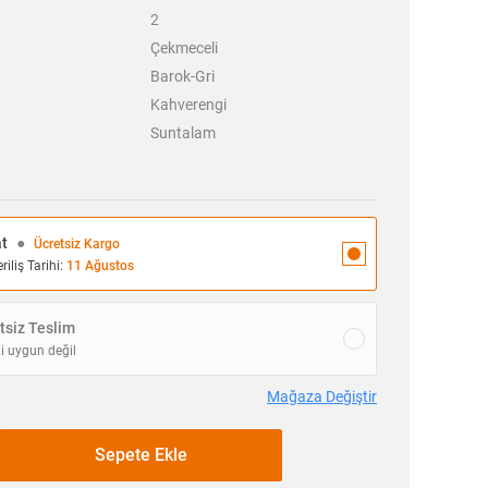
2
Çekmeceli
Barok-Gri
Kahverengi
Suntalam
at
●
Ücretsiz Kargo
iliş Tarihi:
11 Ağustos
siz Teslim
i uygun değil
Mağaza Değiştir
Sepete Ekle