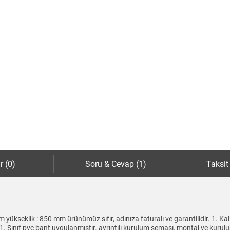
r (0)
Soru & Cevap (1)
Taksit
mm yükseklik : 850 mm ürünümüz sıfır, adınıza faturalı ve garantilidir. 1.
1. Sınıf pvc bant uygulanmıştır. ayrıntılı kurulum şeması, montaj ve kurulu