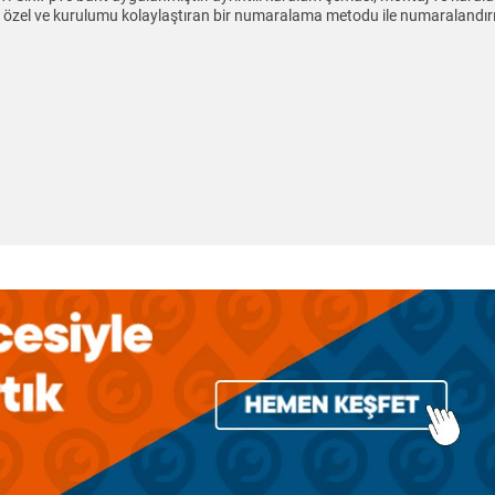
k özel ve kurulumu kolaylaştıran bir numaralama metodu ile numaralandırıl