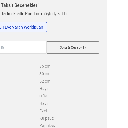
n
Taksit Seçenekleri
erilmektedir. Kurulum müşteriye aittir.
50 TL'ye Varan Worldpuan
Soru & Cevap (1)
85
cm
80
cm
52
cm
Hayır
Ofis
Hayır
Evet
Kulpsuz
Kapaksız