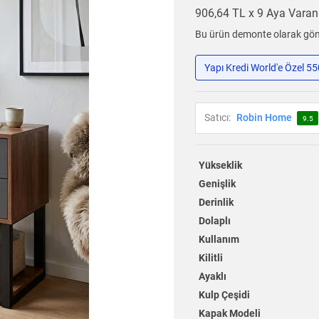
906,64 TL x 9 Aya Vara
Bu ürün demonte olarak gönd
Yapı Kredi World'e Özel 5
Satıcı:
Robin Home
9.5
Yükseklik
Genişlik
Derinlik
Dolaplı
Kullanım
Kilitli
Ayaklı
Kulp Çeşidi
Kapak Modeli