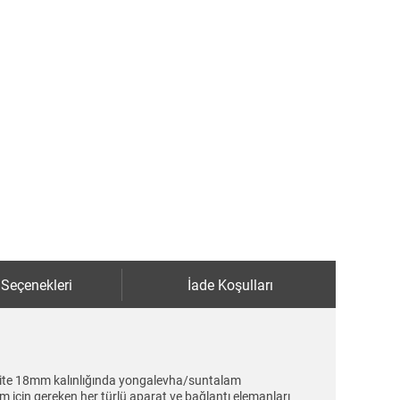
 Seçenekleri
İade Koşulları
 Kalite 18mm kalınlığında yongalevha/suntalam
m için gereken her türlü aparat ve bağlantı elemanları