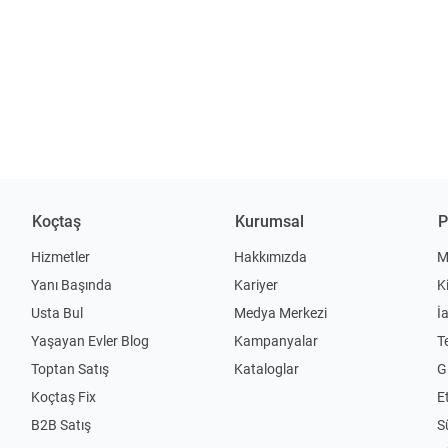
Koçtaş
Kurumsal
P
Hizmetler
Hakkımızda
M
Yanı Başında
Kariyer
K
Usta Bul
Medya Merkezi
İ
Yaşayan Evler Blog
Kampanyalar
T
Toptan Satış
Kataloglar
Gi
Koçtaş Fix
Et
B2B Satış
S