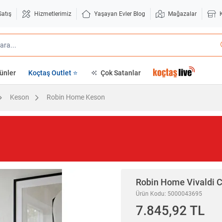
Satış
Hizmetlerimiz
Yaşayan Evler Blog
Mağazalar
ünler
Koçtaş Outlet ⭐
Çok Satanlar
Keson
Robin Home Keson
Robin Home
Vivaldi C
Ürün Kodu: 5000043695
7.845,92 TL