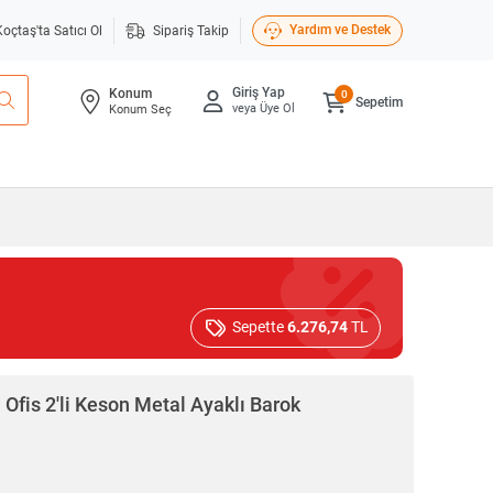
Yardım ve Destek
Koçtaş'ta Satıcı Ol
Sipariş Takip
Giriş Yap
Konum
0
Sepetim
veya Üye Ol
Konum Seç
Sepette
6.276,74
TL
 Ofis 2'li Keson Metal Ayaklı Barok