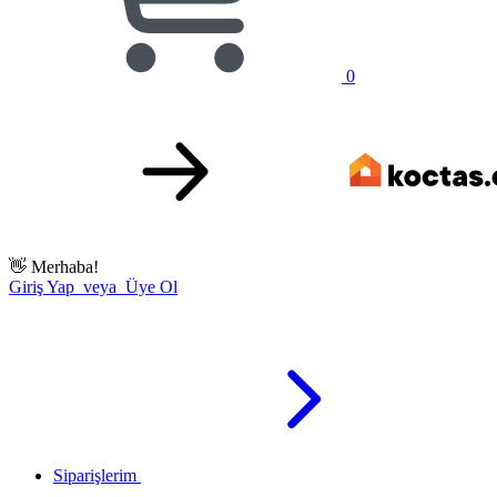
0
👋
Merhaba!
Giriş Yap veya Üye Ol
Siparişlerim