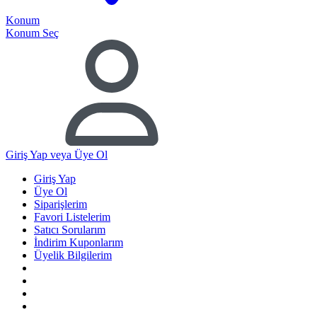
Konum
Konum Seç
Giriş Yap
veya Üye Ol
Giriş Yap
Üye Ol
Siparişlerim
Favori Listelerim
Satıcı Sorularım
İndirim Kuponlarım
Üyelik Bilgilerim