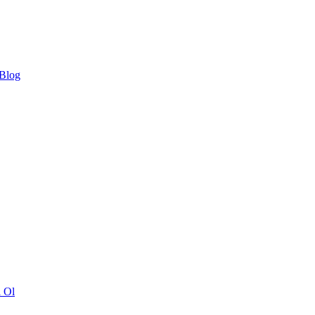
 Blog
ı Ol