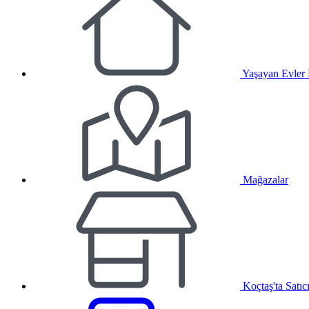
Yaşayan Evler
Mağazalar
Koçtaş'ta Satıc