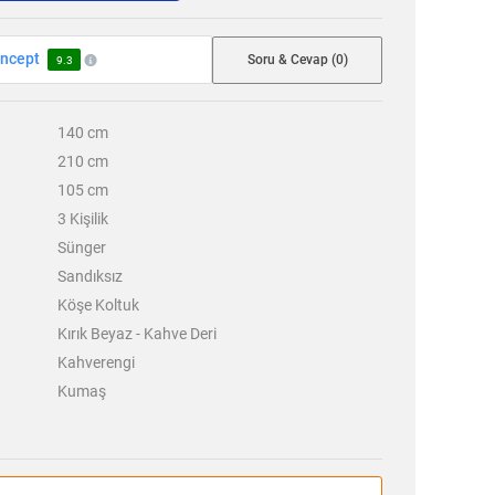
ncept
Soru & Cevap (0)
9.3
140
cm
210
cm
105
cm
3
Kişilik
Sünger
Sandıksız
Köşe Koltuk
Kırık Beyaz - Kahve Deri
Kahverengi
Kumaş