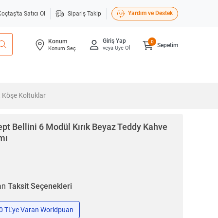
Yardım ve Destek
Koçtaş'ta Satıcı Ol
Sipariş Takip
Giriş Yap
Konum
0
Sepetim
veya Üye Ol
Konum Seç
 Köşe Koltuklar
ept
Bellini 6 Modül Kırık Beyaz Teddy Kahve
mı
ran
Taksit Seçenekleri
50 TL'ye Varan Worldpuan