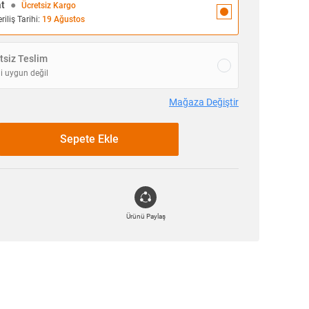
at
●
Ücretsiz Kargo
iliş Tarihi:
19 Ağustos
siz Teslim
i uygun değil
Mağaza Değiştir
Sepete Ekle
Ürünü Paylaş