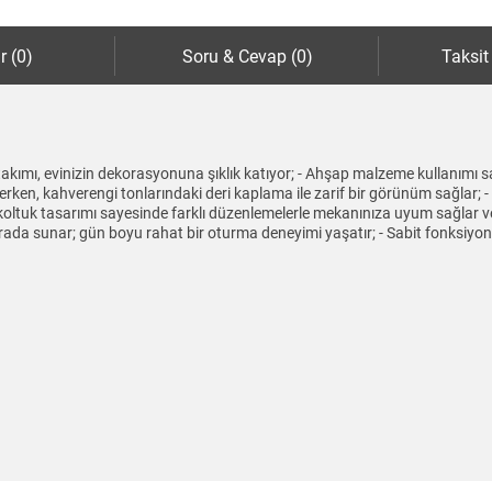
r (0)
Soru & Cevap (0)
Taksit
 takımı, evinizin dekorasyonuna şıklık katıyor; - Ahşap malzeme kullanımı s
lerken, kahverengi tonlarındaki deri kaplama ile zarif bir görünüm sağlar;
 koltuk tasarımı sayesinde farklı düzenlemelerle mekanınıza uyum sağlar ve
ada sunar; gün boyu rahat bir oturma deneyimi yaşatır; - Sabit fonksiyonu 