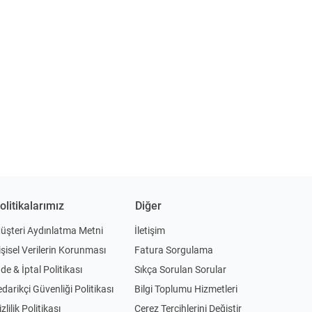
olitikalarımız
Diğer
üşteri Aydınlatma Metni
İletişim
işisel Verilerin Korunması
Fatura Sorgulama
ade & İptal Politikası
Sıkça Sorulan Sorular
edarikçi Güvenliği Politikası
Bilgi Toplumu Hizmetleri
zlilik Politikası
Çerez Tercihlerini Değiştir