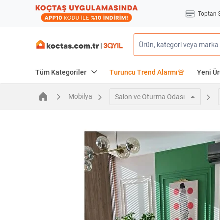
Toptan 
Tüm Kategoriler
Turuncu Trend Alarmı🚨
Yeni Ür
Mobilya
Salon ve Oturma Odası