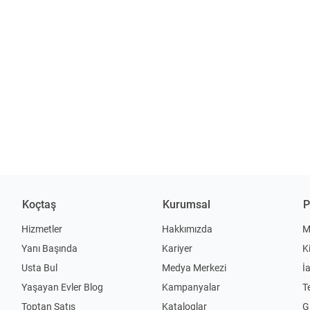
Koçtaş
Kurumsal
P
Hizmetler
Hakkımızda
M
Yanı Başında
Kariyer
K
Usta Bul
Medya Merkezi
İ
Yaşayan Evler Blog
Kampanyalar
T
Toptan Satış
Kataloglar
Gi