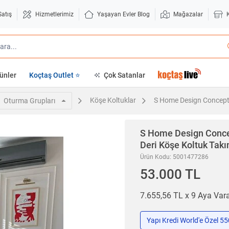
Satış
Hizmetlerimiz
Yaşayan Evler Blog
Mağazalar
ünler
Koçtaş Outlet ⭐
Çok Satanlar
Köşe Koltuklar
S Home Design Concept
Oturma Grupları
S Home Design Conc
Deri Köşe Koltuk Takı
Ürün Kodu: 5001477286
53.000 TL
7.655,56 TL x 9 Aya Va
Yapı Kredi World'e Özel 5