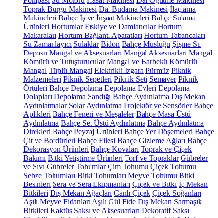
Pompası
Su Motoru
Hasat Makinesi
Dal Öğütme Makinesi
Toprak Burgu Makinesi
Dal Budama Makinesi
İlaçlama
Makineleri
Bahçe İş ve İnşaat Makineleri
Bahçe Sulama
Ürünleri
Hortumlar
Fıskiye ve Damlatıcılar
Hortum
Makaraları
Hortum Bağlantı Aparatları
Hortum Tabancaları
Su Zamanlayıcı
Sulaklar
Bidon
Bahçe Musluğu
Şişme Su
Deposu
Mangal ve Aksesuarları
Mangal Aksesuarları
Mangal
Kömürü ve Tutuşturucular
Mangal ve Barbekü
Kömürlü
Mangal
Tüplü Mangal
Elektrikli Izgara
Pürmüz
Piknik
Malzemeleri
Piknik Sepetleri
Piknik Seti
Semaver
Piknik
Örtüleri
Bahçe Depolama
Depolama Evleri
Depolama
Dolapları
Depolama Sandığı
Bahçe Aydınlatma
Dış Mekan
Aydınlatmalar
Solar Aydınlatma
Projektör ve Sensörler
Bahçe
Aplikleri
Bahçe Feneri ve Meşaleler
Bahçe Masa Üstü
Aydınlatma
Bahçe Set Üstü Aydınlatma
Bahçe Aydınlatma
Direkleri
Bahçe Peyzaj Ürünleri
Bahçe Yer Döşemeleri
Bahçe
Çit ve Bordürleri
Bahçe Filesi
Bahçe Gizleme Ağları
Bahçe
Dekorasyon Ürünleri
Bahçe Kovaları
Toprak ve Çiçek
Bakımı
Bitki Yetiştirme Ürünleri
Torf ve Topraklar
Gübreler
ve Sıvı Gübreler
Tohumlar
Çim Tohumu
Çiçek Tohumu
Sebze Tohumları
Bitki Tohumları
Meyve Tohumu
Bitki
Besinleri
Sera ve Sera Ekipmanları
Çiçek ve Bitki
İç Mekan
Bitkileri
Dış Mekan Ağaçları
Canlı Çiçek
Çiçek Soğanları
Aşılı Meyve Fidanları
Aşılı Gül
Fide
Dış Mekan Sarmaşık
Bitkileri
Kaktüs
Saksı ve Aksesuarları
Dekoratif Saksı