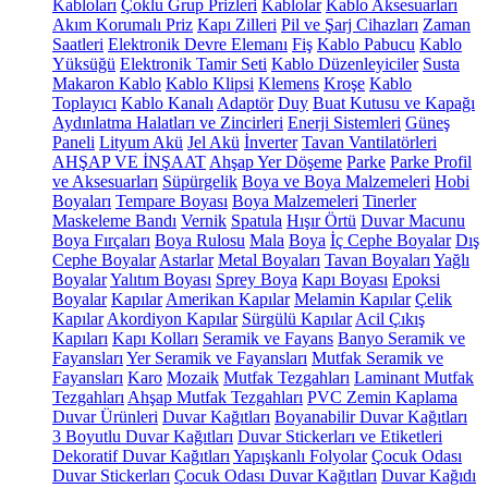
Kabloları
Çoklu Grup Prizleri
Kablolar
Kablo Aksesuarları
Akım Korumalı Priz
Kapı Zilleri
Pil ve Şarj Cihazları
Zaman
Saatleri
Elektronik Devre Elemanı
Fiş
Kablo Pabucu
Kablo
Yüksüğü
Elektronik Tamir Seti
Kablo Düzenleyiciler
Susta
Makaron Kablo
Kablo Klipsi
Klemens
Kroşe
Kablo
Toplayıcı
Kablo Kanalı
Adaptör
Duy
Buat Kutusu ve Kapağı
Aydınlatma Halatları ve Zincirleri
Enerji Sistemleri
Güneş
Paneli
Lityum Akü
Jel Akü
İnverter
Tavan Vantilatörleri
AHŞAP VE İNŞAAT
Ahşap Yer Döşeme
Parke
Parke Profil
ve Aksesuarları
Süpürgelik
Boya ve Boya Malzemeleri
Hobi
Boyaları
Tempare Boyası
Boya Malzemeleri
Tinerler
Maskeleme Bandı
Vernik
Spatula
Hışır Örtü
Duvar Macunu
Boya Fırçaları
Boya Rulosu
Mala
Boya
İç Cephe Boyalar
Dış
Cephe Boyalar
Astarlar
Metal Boyaları
Tavan Boyaları
Yağlı
Boyalar
Yalıtım Boyası
Sprey Boya
Kapı Boyası
Epoksi
Boyalar
Kapılar
Amerikan Kapılar
Melamin Kapılar
Çelik
Kapılar
Akordiyon Kapılar
Sürgülü Kapılar
Acil Çıkış
Kapıları
Kapı Kolları
Seramik ve Fayans
Banyo Seramik ve
Fayansları
Yer Seramik ve Fayansları
Mutfak Seramik ve
Fayansları
Karo
Mozaik
Mutfak Tezgahları
Laminant Mutfak
Tezgahları
Ahşap Mutfak Tezgahları
PVC Zemin Kaplama
Duvar Ürünleri
Duvar Kağıtları
Boyanabilir Duvar Kağıtları
3 Boyutlu Duvar Kağıtları
Duvar Stickerları ve Etiketleri
Dekoratif Duvar Kağıtları
Yapışkanlı Folyolar
Çocuk Odası
Duvar Stickerları
Çocuk Odası Duvar Kağıtları
Duvar Kağıdı