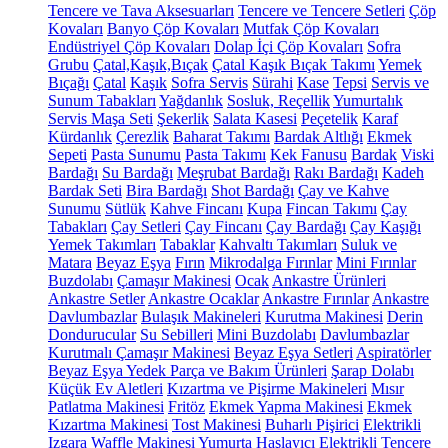
Tencere ve Tava Aksesuarları
Tencere ve Tencere Setleri
Çöp
Kovaları
Banyo Çöp Kovaları
Mutfak Çöp Kovaları
Endüstriyel Çöp Kovaları
Dolap İçi Çöp Kovaları
Sofra
Grubu
Çatal,Kaşık,Bıçak
Çatal Kaşık Bıçak Takımı
Yemek
Bıçağı
Çatal
Kaşık
Sofra Servis
Sürahi
Kase
Tepsi
Servis ve
Sunum Tabakları
Yağdanlık
Sosluk, Reçellik
Yumurtalık
Servis Maşa Seti
Şekerlik
Salata Kasesi
Peçetelik
Karaf
Kürdanlık
Çerezlik
Baharat Takımı
Bardak Altlığı
Ekmek
Sepeti
Pasta Sunumu
Pasta Takımı
Kek Fanusu
Bardak
Viski
Bardağı
Su Bardağı
Meşrubat Bardağı
Rakı Bardağı
Kadeh
Bardak Seti
Bira Bardağı
Shot Bardağı
Çay ve Kahve
Sunumu
Sütlük
Kahve Fincanı
Kupa
Fincan Takımı
Çay
Tabakları
Çay Setleri
Çay Fincanı
Çay Bardağı
Çay Kaşığı
Yemek Takımları
Tabaklar
Kahvaltı Takımları
Suluk ve
Matara
Beyaz Eşya
Fırın
Mikrodalga Fırınlar
Mini Fırınlar
Buzdolabı
Çamaşır Makinesi
Ocak
Ankastre Ürünleri
Ankastre Setler
Ankastre Ocaklar
Ankastre Fırınlar
Ankastre
Davlumbazlar
Bulaşık Makineleri
Kurutma Makinesi
Derin
Dondurucular
Su Sebilleri
Mini Buzdolabı
Davlumbazlar
Kurutmalı Çamaşır Makinesi
Beyaz Eşya Setleri
Aspiratörler
Beyaz Eşya Yedek Parça ve Bakım Ürünleri
Şarap Dolabı
Küçük Ev Aletleri
Kızartma ve Pişirme Makineleri
Mısır
Patlatma Makinesi
Fritöz
Ekmek Yapma Makinesi
Ekmek
Kızartma Makinesi
Tost Makinesi
Buharlı Pişirici
Elektrikli
Izgara
Waffle Makinesi
Yumurta Haşlayıcı
Elektrikli Tencere