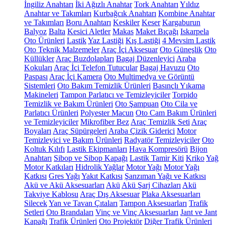
İngiliz Anahtarı
İki Ağızlı Anahtar
Tork Anahtarı
Yıldız
Anahtar ve Takımları
Kurbağcık Anahtarı
Kombine Anahtar
ve Takımları
Boru Anahtarı
Keskiler
Keser
Kargaburun
Balyoz
Balta
Kesici Aletler
Makas
Maket Bıçağı
Iskarpela
Oto Ürünleri
Lastik
Yaz Lastiği
Kış Lastiği
4 Mevsim Lastik
Oto Teknik Malzemeler
Araç İçi Aksesuar
Oto Güneşlik
Oto
Küllükler
Araç Buzdolapları
Bagaj Düzenleyici
Araba
Kokuları
Araç İçi Telefon Tutucular
Bagaj Havuzu
Oto
Paspası
Araç İçi Kamera
Oto Multimedya ve Görüntü
Sistemleri
Oto Bakım Temizlik Ürünleri
Basınçlı Yıkama
Makineleri
Tampon Parlatıcı ve Temizleyiciler
Torpido
Temizlik ve Bakım Ürünleri
Oto Şampuan
Oto Cila ve
Parlatıcı Ürünleri
Polyester Macun
Oto Cam Bakım Ürünleri
ve Temizleyiciler
Mikrofiber Bez
Araç Temizlik Seti
Araç
Boyaları
Araç Süpürgeleri
Araba Çizik Giderici
Motor
Temizleyici ve Bakım Ürünleri
Radyatör Temizleyiciler
Oto
Koltuk Kılıfı
Lastik Ekipmanları
Hava Kompresörü
Bijon
Anahtarı
Sibop ve Sibop Kapağı
Lastik Tamir Kiti
Kriko
Yağ
Motor Katkıları
Hidrolik Yağlar
Motor Yağı
Motor Yağı
Katkısı
Gres Yağı
Yakıt Katkısı
Şanzıman Yağı ve Katkısı
Akü ve Akü Aksesuarları
Akü
Akü Şarj Cihazları
Akü
Takviye Kablosu
Araç Dış Aksesuar
Plaka Aksesuarları
Silecek
Yan ve Tavan Çıtaları
Tampon Aksesuarları
Trafik
Setleri
Oto Brandaları
Vinç ve Vinç Aksesuarları
Jant ve Jant
Kapağı
Trafik Ürünleri
Oto Projektör
Diğer Trafik Ürünleri