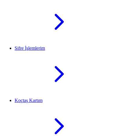
Şifre İşlemlerim
Koçtaş Kartım