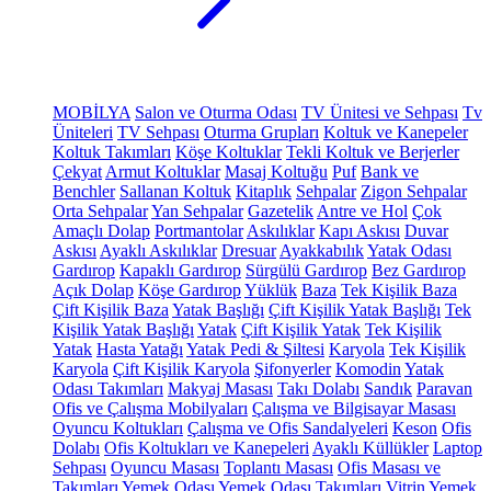
MOBİLYA
Salon ve Oturma Odası
TV Ünitesi ve Sehpası
Tv
Üniteleri
TV Sehpası
Oturma Grupları
Koltuk ve Kanepeler
Koltuk Takımları
Köşe Koltuklar
Tekli Koltuk ve Berjerler
Çekyat
Armut Koltuklar
Masaj Koltuğu
Puf
Bank ve
Benchler
Sallanan Koltuk
Kitaplık
Sehpalar
Zigon Sehpalar
Orta Sehpalar
Yan Sehpalar
Gazetelik
Antre ve Hol
Çok
Amaçlı Dolap
Portmantolar
Askılıklar
Kapı Askısı
Duvar
Askısı
Ayaklı Askılıklar
Dresuar
Ayakkabılık
Yatak Odası
Gardırop
Kapaklı Gardırop
Sürgülü Gardırop
Bez Gardırop
Açık Dolap
Köşe Gardırop
Yüklük
Baza
Tek Kişilik Baza
Çift Kişilik Baza
Yatak Başlığı
Çift Kişilik Yatak Başlığı
Tek
Kişilik Yatak Başlığı
Yatak
Çift Kişilik Yatak
Tek Kişilik
Yatak
Hasta Yatağı
Yatak Pedi & Şiltesi
Karyola
Tek Kişilik
Karyola
Çift Kişilik Karyola
Şifonyerler
Komodin
Yatak
Odası Takımları
Makyaj Masası
Takı Dolabı
Sandık
Paravan
Ofis ve Çalışma Mobilyaları
Çalışma ve Bilgisayar Masası
Oyuncu Koltukları
Çalışma ve Ofis Sandalyeleri
Keson
Ofis
Dolabı
Ofis Koltukları ve Kanepeleri
Ayaklı Küllükler
Laptop
Sehpası
Oyuncu Masası
Toplantı Masası
Ofis Masası ve
Takımları
Yemek Odası
Yemek Odası Takımları
Vitrin
Yemek