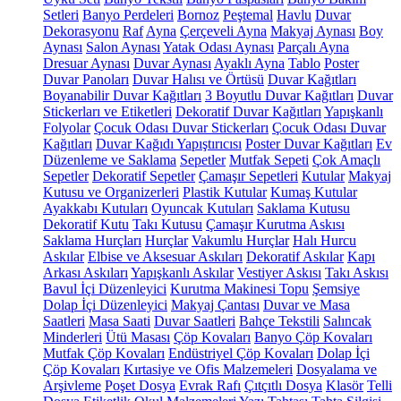
Setleri
Banyo Perdeleri
Bornoz
Peştemal
Havlu
Duvar
Dekorasyonu
Raf
Ayna
Çerçeveli Ayna
Makyaj Aynası
Boy
Aynası
Salon Aynası
Yatak Odası Aynası
Parçalı Ayna
Dresuar Aynası
Duvar Aynası
Ayaklı Ayna
Tablo
Poster
Duvar Panoları
Duvar Halısı ve Örtüsü
Duvar Kağıtları
Boyanabilir Duvar Kağıtları
3 Boyutlu Duvar Kağıtları
Duvar
Stickerları ve Etiketleri
Dekoratif Duvar Kağıtları
Yapışkanlı
Folyolar
Çocuk Odası Duvar Stickerları
Çocuk Odası Duvar
Kağıtları
Duvar Kağıdı Yapıştırıcısı
Poster Duvar Kağıtları
Ev
Düzenleme ve Saklama
Sepetler
Mutfak Sepeti
Çok Amaçlı
Sepetler
Dekoratif Sepetler
Çamaşır Sepetleri
Kutular
Makyaj
Kutusu ve Organizerleri
Plastik Kutular
Kumaş Kutular
Ayakkabı Kutuları
Oyuncak Kutuları
Saklama Kutusu
Dekoratif Kutu
Takı Kutusu
Çamaşır Kurutma Askısı
Saklama Hurçları
Hurçlar
Vakumlu Hurçlar
Halı Hurcu
Askılar
Elbise ve Aksesuar Askıları
Dekoratif Askılar
Kapı
Arkası Askıları
Yapışkanlı Askılar
Vestiyer Askısı
Takı Askısı
Bavul İçi Düzenleyici
Kurutma Makinesi Topu
Şemsiye
Dolap İçi Düzenleyici
Makyaj Çantası
Duvar ve Masa
Saatleri
Masa Saati
Duvar Saatleri
Bahçe Tekstili
Salıncak
Minderleri
Ütü Masası
Çöp Kovaları
Banyo Çöp Kovaları
Mutfak Çöp Kovaları
Endüstriyel Çöp Kovaları
Dolap İçi
Çöp Kovaları
Kırtasiye ve Ofis Malzemeleri
Dosyalama ve
Arşivleme
Poşet Dosya
Evrak Rafı
Çıtçıtlı Dosya
Klasör
Telli