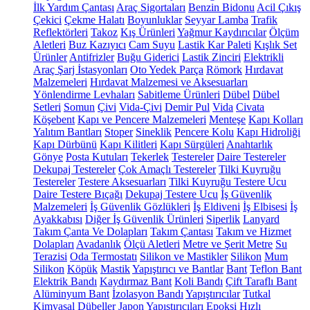
İlk Yardım Çantası
Araç Sigortaları
Benzin Bidonu
Acil Çıkış
Çekici
Çekme Halatı
Boyunluklar
Seyyar Lamba
Trafik
Reflektörleri
Takoz
Kış Ürünleri
Yağmur Kaydırıcılar
Ölçüm
Aletleri
Buz Kazıyıcı
Cam Suyu
Lastik Kar Paleti
Kışlık Set
Ürünler
Antifrizler
Buğu Giderici
Lastik Zinciri
Elektrikli
Araç Şarj İstasyonları
Oto Yedek Parça
Römork
Hırdavat
Malzemeleri
Hırdavat Malzemesi ve Aksesuarları
Yönlendirme Levhaları
Sabitleme Ürünleri
Dübel
Dübel
Setleri
Somun
Çivi
Vida-Çivi
Demir Pul
Vida
Civata
Köşebent
Kapı ve Pencere Malzemeleri
Menteşe
Kapı Kolları
Yalıtım Bantları
Stoper
Sineklik
Pencere Kolu
Kapı Hidroliği
Kapı Dürbünü
Kapı Kilitleri
Kapı Sürgüleri
Anahtarlık
Gönye
Posta Kutuları
Tekerlek
Testereler
Daire Testereler
Dekupaj Testereler
Çok Amaçlı Testereler
Tilki Kuyruğu
Testereler
Testere Aksesuarları
Tilki Kuyruğu Testere Ucu
Daire Testere Bıçağı
Dekupaj Testere Ucu
İş Güvenlik
Malzemeleri
İş Güvenlik Gözlükleri
İş Eldiveni
İş Elbisesi
İş
Ayakkabısı
Diğer İş Güvenlik Ürünleri
Siperlik
Lanyard
Takım Çanta Ve Dolapları
Takım Çantası
Takım ve Hizmet
Dolapları
Avadanlık
Ölçü Aletleri
Metre ve Şerit Metre
Su
Terazisi
Oda Termostatı
Silikon ve Mastikler
Silikon
Mum
Silikon
Köpük
Mastik
Yapıştırıcı ve Bantlar
Bant
Teflon Bant
Elektrik Bandı
Kaydırmaz Bant
Koli Bandı
Çift Taraflı Bant
Alüminyum Bant
İzolasyon Bandı
Yapıştırıcılar
Tutkal
Kimyasal Dübeller
Japon Yapıştırıcıları
Epoksi
Hızlı