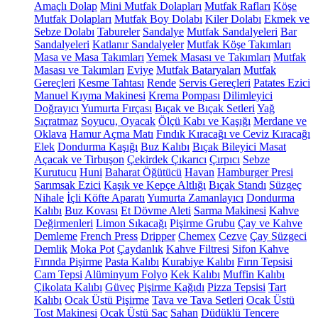
Amaçlı Dolap
Mini Mutfak Dolapları
Mutfak Rafları
Köşe
Mutfak Dolapları
Mutfak Boy Dolabı
Kiler Dolabı
Ekmek ve
Sebze Dolabı
Tabureler
Sandalye
Mutfak Sandalyeleri
Bar
Sandalyeleri
Katlanır Sandalyeler
Mutfak Köşe Takımları
Masa ve Masa Takımları
Yemek Masası ve Takımları
Mutfak
Masası ve Takımları
Eviye
Mutfak Bataryaları
Mutfak
Gereçleri
Kesme Tahtası
Rende
Servis Gereçleri
Patates Ezici
Manuel Kıyma Makinesi
Krema Pompası
Dilimleyici
Doğrayıcı
Yumurta Fırçası
Bıçak ve Bıçak Setleri
Yağ
Sıçratmaz
Soyucu, Oyacak
Ölçü Kabı ve Kaşığı
Merdane ve
Oklava
Hamur Açma Matı
Fındık Kıracağı ve Ceviz Kıracağı
Elek
Dondurma Kaşığı
Buz Kalıbı
Bıçak Bileyici Masat
Açacak ve Tirbuşon
Çekirdek Çıkarıcı
Çırpıcı
Sebze
Kurutucu
Huni
Baharat Öğütücü
Havan
Hamburger Presi
Sarımsak Ezici
Kaşık ve Kepçe Altlığı
Bıçak Standı
Süzgeç
Nihale
İçli Köfte Aparatı
Yumurta Zamanlayıcı
Dondurma
Kalıbı
Buz Kovası
Et Dövme Aleti
Sarma Makinesi
Kahve
Değirmenleri
Limon Sıkacağı
Pişirme Grubu
Çay ve Kahve
Demleme
French Press
Dripper
Chemex
Cezve
Çay Süzgeci
Demlik
Moka Pot
Çaydanlık
Kahve Filtresi
Sifon Kahve
Fırında Pişirme
Pasta Kalıbı
Kurabiye Kalıbı
Fırın Tepsisi
Cam Tepsi
Alüminyum Folyo
Kek Kalıbı
Muffin Kalıbı
Çikolata Kalıbı
Güveç
Pişirme Kağıdı
Pizza Tepsisi
Tart
Kalıbı
Ocak Üstü Pişirme
Tava ve Tava Setleri
Ocak Üstü
Tost Makinesi
Ocak Üstü Sac
Sahan
Düdüklü Tencere