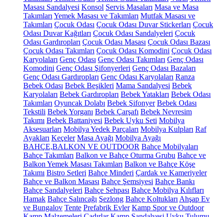
Masası Sandalyesi
Konsol
Servis Masaları
Masa ve Masa
Takımları
Yemek Masası ve Takımları
Mutfak Masası ve
Takımları
Çocuk Odası
Çocuk Odası Duvar Stickerları
Çocuk
Odası Duvar Kağıtları
Çocuk Odası Sandalyeleri
Çocuk
Odası Gardıropları
Çocuk Odası Masası
Çocuk Odası Bazası
Çocuk Odası Takımları
Çocuk Odası Komodini
Çocuk Odası
Karyolaları
Genç Odası
Genç Odası Takımları
Genç Odası
Komodini
Genç Odası Şifonyerleri
Genç Odası Bazaları
Genç Odası Gardıropları
Genç Odası Karyolaları
Ranza
Bebek Odası
Bebek Beşikleri
Mama Sandalyesi
Bebek
Karyolaları
Bebek Gardıropları
Bebek Yatakları
Bebek Odası
Takımları
Oyuncak Dolabı
Bebek Şifonyer
Bebek Odası
Tekstili
Bebek Yorganı
Bebek Çarşafı
Bebek Nevresim
Takımı
Bebek Battaniyesi
Bebek Uyku Seti
Mobilya
Aksesuarları
Mobilya Yedek Parçaları
Mobilya Kulpları
Raf
Ayakları
Keçeler
Masa Ayağı
Mobilya Ayağı
BAHÇE,BALKON VE OUTDOOR
Bahçe Mobilyaları
Bahçe Takımları
Balkon ve Bahçe Oturma Grubu
Bahçe ve
Balkon Yemek Masası Takımları
Balkon ve Bahçe Köşe
Takımı
Bistro Setleri
Bahçe Minderi
Çardak ve Kameriyeler
Bahçe ve Balkon Masası
Bahçe Şemsiyesi
Bahçe Bankı
Bahçe Sandalyeleri
Bahçe Sehpası
Bahçe Mobilya Kılıfları
Hamak
Bahçe Salıncağı
Şezlong
Bahçe Koltukları
Ahşap Ev
ve Bungalov
Tente
Prefabrik Evler
Kamp Spor ve Outdoor
Kamp Malzemeleri
Çadırlar
Kamp Sandalyesi
Uyku Tulumu