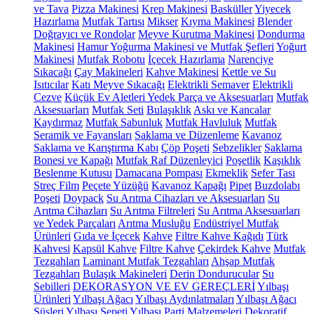
ve Tava
Pizza Makinesi
Krep Makinesi
Basküller
Yiyecek
Hazırlama
Mutfak Tartısı
Mikser
Kıyma Makinesi
Blender
Doğrayıcı ve Rondolar
Meyve Kurutma Makinesi
Dondurma
Makinesi
Hamur Yoğurma Makinesi ve Mutfak Şefleri
Yoğurt
Makinesi
Mutfak Robotu
İçecek Hazırlama
Narenciye
Sıkacağı
Çay Makineleri
Kahve Makinesi
Kettle ve Su
Isıtıcılar
Katı Meyve Sıkacağı
Elektrikli Semaver
Elektrikli
Cezve
Küçük Ev Aletleri Yedek Parça ve Aksesuarları
Mutfak
Aksesuarları
Mutfak Seti
Bulaşıklık
Askı ve Kancalar
Kaydırmaz
Mutfak Sabunluk
Mutfak Havluluk
Mutfak
Seramik ve Fayansları
Saklama ve Düzenleme
Kavanoz
Saklama ve Karıştırma Kabı
Çöp Poşeti
Sebzelikler
Saklama
Bonesi ve Kapağı
Mutfak Raf Düzenleyici
Poşetlik
Kaşıklık
Beslenme Kutusu
Damacana Pompası
Ekmeklik
Sefer Tası
Streç Film
Peçete Yüzüğü
Kavanoz Kapağı
Pipet
Buzdolabı
Poşeti
Doypack
Su Arıtma Cihazları ve Aksesuarları
Su
Arıtma Cihazları
Su Arıtma Filtreleri
Su Arıtma Aksesuarları
ve Yedek Parçaları
Arıtma Musluğu
Endüstriyel Mutfak
Ürünleri
Gıda ve İçecek
Kahve
Filtre Kahve Kağıdı
Türk
Kahvesi
Kapsül Kahve
Filtre Kahve
Çekirdek Kahve
Mutfak
Tezgahları
Laminant Mutfak Tezgahları
Ahşap Mutfak
Tezgahları
Bulaşık Makineleri
Derin Dondurucular
Su
Sebilleri
DEKORASYON VE EV GEREÇLERİ
Yılbaşı
Ürünleri
Yılbaşı Ağacı
Yılbaşı Aydınlatmaları
Yılbaşı Ağacı
Süsleri
Yılbaşı Sepeti
Yılbaşı Parti Malzemeleri
Dekoratif