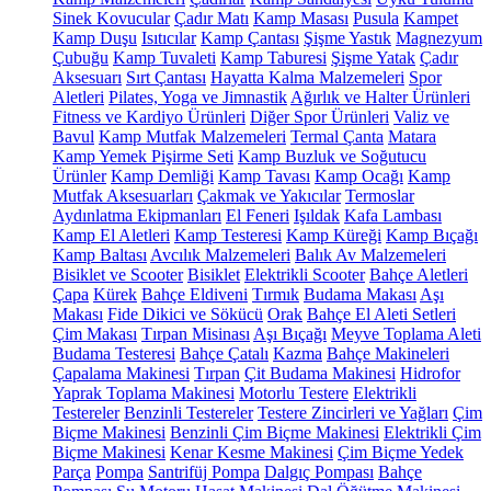
Sinek Kovucular
Çadır Matı
Kamp Masası
Pusula
Kampet
Kamp Duşu
Isıtıcılar
Kamp Çantası
Şişme Yastık
Magnezyum
Çubuğu
Kamp Tuvaleti
Kamp Taburesi
Şişme Yatak
Çadır
Aksesuarı
Sırt Çantası
Hayatta Kalma Malzemeleri
Spor
Aletleri
Pilates, Yoga ve Jimnastik
Ağırlık ve Halter Ürünleri
Fitness ve Kardiyo Ürünleri
Diğer Spor Ürünleri
Valiz ve
Bavul
Kamp Mutfak Malzemeleri
Termal Çanta
Matara
Kamp Yemek Pişirme Seti
Kamp Buzluk ve Soğutucu
Ürünler
Kamp Demliği
Kamp Tavası
Kamp Ocağı
Kamp
Mutfak Aksesuarları
Çakmak ve Yakıcılar
Termoslar
Aydınlatma Ekipmanları
El Feneri
Işıldak
Kafa Lambası
Kamp El Aletleri
Kamp Testeresi
Kamp Küreği
Kamp Bıçağı
Kamp Baltası
Avcılık Malzemeleri
Balık Av Malzemeleri
Bisiklet ve Scooter
Bisiklet
Elektrikli Scooter
Bahçe Aletleri
Çapa
Kürek
Bahçe Eldiveni
Tırmık
Budama Makası
Aşı
Makası
Fide Dikici ve Sökücü
Orak
Bahçe El Aleti Setleri
Çim Makası
Tırpan Misinası
Aşı Bıçağı
Meyve Toplama Aleti
Budama Testeresi
Bahçe Çatalı
Kazma
Bahçe Makineleri
Çapalama Makinesi
Tırpan
Çit Budama Makinesi
Hidrofor
Yaprak Toplama Makinesi
Motorlu Testere
Elektrikli
Testereler
Benzinli Testereler
Testere Zincirleri ve Yağları
Çim
Biçme Makinesi
Benzinli Çim Biçme Makinesi
Elektrikli Çim
Biçme Makinesi
Kenar Kesme Makinesi
Çim Biçme Yedek
Parça
Pompa
Santrifüj Pompa
Dalgıç Pompası
Bahçe