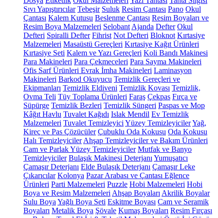
Dosya
Etiketlik
Okul Malzemeleri
Yazı Tahtası
Tahta Silgisi
Sıvı Yapıştırıcılar
Tebeşir
Suluk
Resim Çantası
Pano
Okul
Çantası
Kalem Kutusu
Beslenme Çantası
Resim Boyaları ve
Resim Boya Malzemeleri
Selobant
Ajanda
Defter
Okul
Defteri
Spiralli Defter
Fihrist
Not Defteri
Bloknot
Kırtasiye
Malzemeleri
Masaüstü Gereçleri
Kırtasiye Kağıt Ürünleri
Kırtasiye Seti
Kalem ve Yazı Gereçleri
Koli Bandı Makinesi
Para Makineleri
Para Çekmeceleri
Para Sayma Makineleri
Ofis Sarf Ürünleri
Evrak İmha Makineleri
Laminasyon
Makineleri
Barkod Okuyucu
Temizlik Gereçleri ve
Ekipmanları
Temizlik Eldiveni
Temizlik Kovası
Temizlik,
Ovma Teli
Tüy Toplama Ürünleri
Faraş
Çekpas
Fırça ve
Süpürge
Temizlik Bezleri
Temizlik Süngeri
Paspas ve Mop
Kâğıt Havlu
Tuvalet Kağıdı
Islak Mendil
Ev Temizlik
Malzemeleri
Tuvalet Temizleyici
Yüzey Temizleyiciler
Yağ,
Kireç ve Pas Çözücüler
Çubuklu Oda Kokusu
Oda Kokusu
Halı Temizleyiciler
Ahşap Temizleyiciler ve Bakım Ürünleri
Cam ve Parlak Yüzey Temizleyiciler
Mutfak ve Banyo
Temizleyiciler
Bulaşık Makinesi Deterjanı
Yumuşatıcı
Çamaşır Deterjanı
Elde Bulaşık Deterjanı
Çamaşır Leke
Çıkarıcılar
Kolonya
Pazar Arabası ve Çantası
Eğlence
Ürünleri
Parti Malzemeleri
Puzzle
Hobi Malzemeleri
Hobi
Boya ve Resim Malzemeleri
Ahşap Boyaları
Akrilik Boyalar
Sulu Boya
Yağlı Boya Seti
Eskitme Boyası
Cam ve Seramik
Boyaları
Metalik Boya
Şövale
Kumaş Boyaları
Resim Fırçası