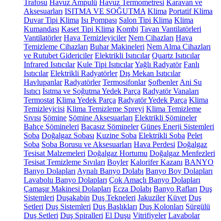
Trafosu
Havuz Ampulü
Havuz Termometresi
Karavan ve
Aksesuarları
ISITMA VE SOĞUTMA
Klima
Portatif Klima
Duvar Tipi Klima
Isı Pompası
Salon Tipi Klima
Klima
Kumandası
Kaset Tipi Klima
Kombi
Tavan Vantilatörleri
Vantilatörler
Hava Temizleyiciler
Nem Cihazları
Hava
Temizleme Cihazları
Buhar Makineleri
Nem Alma Cihazları
ve Rutubet Gidericiler
Elektrikli Isıtıcılar
Quartz Isıtıcılar
Infrared Isıtıcılar
Kule Tipi Isıtıcılar
Yağlı Radyatör
Fanlı
Isıtıcılar
Elektrikli Radyatörler
Dış Mekan Isıtıcılar
Havlupanlar
Radyatörler
Termosifonlar
Şofbenler
Ani Su
Isıtıcı
Isıtma ve Soğutma Yedek Parça
Radyatör Vanaları
Termostat
Klima Yedek Parça
Radyatör Yedek Parça
Klima
Temizleyicisi
Klima Temizleme Spreyi
Klima Temizleme
Sıvısı
Şömine
Şömine Aksesuarları
Elektrikli Şömineler
Bahçe Şömineleri
Bacasız Şömineler
Güneş Enerji Sistemleri
Soba
Doğalgaz Sobası
Kuzine Soba
Elektrikli Soba
Pelet
Soba
Soba Borusu ve Aksesuarları
Hava Perdesi
Doğalgaz
Tesisat Malzemeleri
Doğalgaz Hortumu
Doğalgaz Menfezleri
Tesisat Temizleme Sıvıları
Boyler
Kalorifer Kazanı
BANYO
Banyo Dolapları
Aynalı Banyo Dolabı
Banyo Boy Dolapları
Lavabolu Banyo Dolapları
Çok Amaçlı Banyo Dolapları
Çamaşır Makinesi Dolapları
Ecza Dolabı
Banyo Rafları
Duş
Sistemleri
Duşakabin
Duş Tekneleri
Jakuziler
Küvet
Duş
Setleri
Duş Sistemleri
Duş Başlıkları
Duş Kolonları
Sürgülü
Duş Setleri
Duş Spiralleri
El Duşu
Vitrifiyeler
Lavabolar