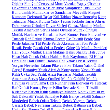
Objeler
Fotoğraf Çerçevesi
Mum
Vazolar
Yapay Çiçekler
Dekoratif Tabak ve Kaseler
Biblo
Şaraplıklar
Tütsülük ve
Buhurdanlık
Mumluklar ve Şamdanlar
Meyvelik
Magnet
Kumbara
Dekoratif Taşlar
Kül Tablası
Nazar Boncuğu
Kitap
Tutucular
Müzik Kutusu
Yatak Tepsisi
Kokulu Taşlar
Ahşap
Dekorasyon Ürünleri
Duvar Süsleri
Cansız Manken
Mutfak
Tekstili
Amerikan Servis
Masa Örtüleri
Mutfak Önlüğü
Mutfak Havlusu ve Kurulama Bezi
Runner
Fırın Eldiveni ve
Tutacak
Raf Örtüsü
Kumaş Peçete
Ev Tekstili
Perde
Stor
Perde
Jaluziler
Tül Perde
Perde Aksesuarları
Fon Perde
Rustik Perde
Çocuk Odası Perdesi
Güneşlik
Mutfak Perdeleri
Halı
Yolluk
Mutfak Halısı
Makine Halısı
Shaggy Halı
Jüt ve
Hasır Halı
Çocuk Odası Halıları
Halı Kaydırmazı
El Halısı
Deri Halı
Halı Örtüsü
Bambu Halı
Yatak Odası Tekstili
Yorgan
Nevresim Takımı
Pike ve Pike Takımı
Yatak Örtüsü
Çarşaf
Battaniye
Yatak Alezi & Koruyucusu
Yastık
Yastık
Kılıfı
Uyku Seti
Yastık Alezi
Paspaslar
Mutfak Tekstili
Amerikan Servis
Masa Örtüleri
Mutfak Önlüğü
Mutfak
Havlusu ve Kurulama Bezi
Runner
Fırın Eldiveni ve Tutacak
Raf Örtüsü
Kumaş Peçete
Kilim
Seccade
Salon Tekstili
Kırlent ve Kırlent Kılıfı
Sandalye Minderi
Koltuk Örtüsü ve
Şalı
Dekoratif Yastık
Sandalye Kılıfı
Bahçe Tekstili
Salıncak
Minderleri
Bebek Odası Tekstili
Bebek Yorganı
Bebek
Çarşafı
Bebek Nevresim Takımı
Bebek Battaniyesi
Bebek
Uyku Seti
Banyo Tekstil
Banyo Paspasları
Banyo Bakım