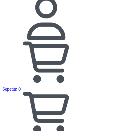
Sepetim
0