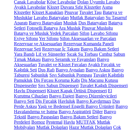
Çanak Lavabolar
Köşe Lavabolar
Dolap Uyumlu Lavabo
Ayaklı Lavabolar
Klozet
Duvara Sıfır Klozetler
Asma
Klozetler
Klozet Kapakları
Pisuvar
Tuvalet Taşı
Batarya ve
Musluklar
Lavabo Bataryaları
Mutfak Bataryaları
Su Tasarruf
Aparatı
Banyo Bataryaları
Musluk
Duş Bataryaları
Batarya
Setleri
Fotoselli Batarya
Ara Musluk
Pisuvar Musluğu
Batarya ve Musluk Yedek Parçaları
Sifon
Lavabo Sifonu
Eviye Sifonu
Yer Sifonu
Sifon Aksesuarları ve Parçaları
Rezervuar ve Aksesuarları
Rezervuar Kumanda Paneli
Rezervuar Seti
Rezervuar İç Takımı
Banyo Bakım Setleri
Yara Bandı
Lif ve Süngerler
Sıcak Su Torbası
Cımbız
Sabun
Tırnak Makası
Banyo Seramik ve Fayansları
Banyo
Aksesuarları
Tuvalet ve Klozet Fırçaları
Ayaklı Fırçalık ve
Kağıtlık Seti
Duş Rafı
Banyo Aynaları
Banyo Askısı
Banyo
Taburesi
Sabunluk
Sıvı Sabunluk Pompası
Tuvalet Kağıtlığı
Pamukluk
Diş Fırçası Koruma Kabı
Diş Macunu Kutusu
Dispenserler
Sıvı Sabun Dispenseri
Tuvalet Kağıdı Dispenseri
Havlu Dispenseri
Klozet Kapak Örtüsü Dispenseri
El
Kurutma Cihazları
Banyo Etajeri
Banyo Düzenleyicileri
Banyo Seti
Diş Fırçalık
Havluluk
Banyo Kaydırmazı
Duş
Perde Askısı
Yaşlı ve Bedensel Engelli Banyo Ürünleri
Banyo
Havalandırma ve Isıtma
Banyo Aspiratörü
Diğer
Banyo
Tekstil
Banyo Paspasları
Banyo Bakım Setleri
Banyo
Perdeleri
Bornoz
Peştemal
Havlu
MUTFAK
Mutfak
Mobilyaları
Mutfak Dolapları
Hazır Mutfak Dolapları
Çok