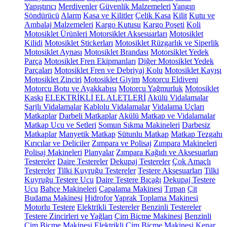
Yapıştırıcı
Merdivenler
Güvenlik Malzemeleri
Yangın
Söndürücü
Alarm
Kasa ve Kilitler
Çelik Kasa
Kilit
Kutu ve
Ambalaj Malzemeleri
Kargo Kutusu
Kargo Poşeti
Koli
Motosiklet Ürünleri
Motorsiklet Aksesuarları
Motosiklet
Kilidi
Motosiklet Stickerları
Motosiklet Rüzgarlık ve Siperlik
Motosiklet Aynası
Motosiklet Brandası
Motorsiklet Yedek
Parça
Motosiklet Fren Ekipmanları
Diğer Motosiklet Yedek
Parçaları
Motosiklet Fren ve Debriyaj Kolu
Motosiklet Kayışı
Motosiklet Zinciri
Motosiklet Giyim
Motorcu Eldiveni
Motorcu Botu ve Ayakkabısı
Motorcu Yağmurluk
Motosiklet
Kaskı
ELEKTRİKLİ EL ALETLERİ
Akülü Vidalamalar
Şarjlı Vidalamalar
Kablolu Vidalamalar
Vidalama Uçları
Matkaplar
Darbeli Matkaplar
Akülü Matkap ve Vidalamalar
Matkap Ucu ve Setleri
Somun Sıkma Makineleri
Darbesiz
Matkaplar
Manyetik Matkap
Sütunlu Matkap
Matkap Tezgahı
Kırıcılar ve Deliciler
Zımpara ve Polisaj
Zımpara Makineleri
Polisaj Makineleri
Planyalar
Zımpara Kağıdı ve Aksesuarları
Testereler
Daire Testereler
Dekupaj Testereler
Çok Amaçlı
Testereler
Tilki Kuyruğu Testereler
Testere Aksesuarları
Tilki
Kuyruğu Testere Ucu
Daire Testere Bıçağı
Dekupaj Testere
Ucu
Bahçe Makineleri
Çapalama Makinesi
Tırpan
Çit
Budama Makinesi
Hidrofor
Yaprak Toplama Makinesi
Motorlu Testere
Elektrikli Testereler
Benzinli Testereler
Testere Zincirleri ve Yağları
Çim Biçme Makinesi
Benzinli
Çim Biçme Makinesi
Elektrikli Çim Biçme Makinesi
Kenar