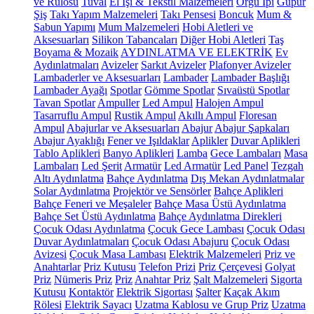
ve Rulosu
Tuval
El İşi & Tekstil Malzemeleri
Örgü İpi
Güpür
Şiş
Takı Yapım Malzemeleri
Takı Pensesi
Boncuk
Mum &
Sabun Yapımı
Mum Malzemeleri
Hobi Aletleri ve
Aksesuarları
Silikon Tabancaları
Diğer Hobi Aletleri
Taş
Boyama & Mozaik
AYDINLATMA VE ELEKTRİK
Ev
Aydınlatmaları
Avizeler
Sarkıt Avizeler
Plafonyer Avizeler
Lambaderler ve Aksesuarları
Lambader
Lambader Başlığı
Lambader Ayağı
Spotlar
Gömme Spotlar
Sıvaüstü Spotlar
Tavan Spotlar
Ampuller
Led Ampul
Halojen Ampul
Tasarruflu Ampul
Rustik Ampul
Akıllı Ampul
Floresan
Ampul
Abajurlar ve Aksesuarları
Abajur
Abajur Şapkaları
Abajur Ayaklığı
Fener ve Işıldaklar
Aplikler
Duvar Aplikleri
Tablo Aplikleri
Banyo Aplikleri
Lamba
Gece Lambaları
Masa
Lambaları
Led Şerit
Armatür
Led Armatür
Led Panel
Tezgah
Altı Aydınlatma
Bahçe Aydınlatma
Dış Mekan Aydınlatmalar
Solar Aydınlatma
Projektör ve Sensörler
Bahçe Aplikleri
Bahçe Feneri ve Meşaleler
Bahçe Masa Üstü Aydınlatma
Bahçe Set Üstü Aydınlatma
Bahçe Aydınlatma Direkleri
Çocuk Odası Aydınlatma
Çocuk Gece Lambası
Çocuk Odası
Duvar Aydınlatmaları
Çocuk Odası Abajuru
Çocuk Odası
Avizesi
Çocuk Masa Lambası
Elektrik Malzemeleri
Priz ve
Anahtarlar
Priz Kutusu
Telefon Prizi
Priz Çerçevesi
Golyat
Priz
Nümeris Priz
Priz
Anahtar Priz
Şalt Malzemeleri
Sigorta
Kutusu
Kontaktör
Elektrik Sigortası
Şalter
Kaçak Akım
Rölesi
Elektrik Sayacı
Uzatma Kablosu ve Grup Priz
Uzatma