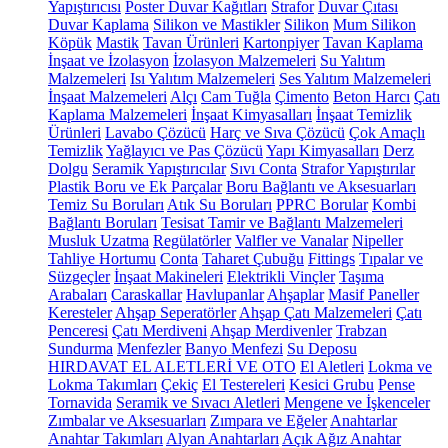
Yapıştırıcısı
Poster Duvar Kağıtları
Strafor
Duvar Çıtası
Duvar Kaplama
Silikon ve Mastikler
Silikon
Mum Silikon
Köpük
Mastik
Tavan Ürünleri
Kartonpiyer
Tavan Kaplama
İnşaat ve İzolasyon
İzolasyon Malzemeleri
Su Yalıtım
Malzemeleri
Isı Yalıtım Malzemeleri
Ses Yalıtım Malzemeleri
İnşaat Malzemeleri
Alçı
Cam Tuğla
Çimento
Beton Harcı
Çatı
Kaplama Malzemeleri
İnşaat Kimyasalları
İnşaat Temizlik
Ürünleri
Lavabo Çözücü
Harç ve Sıva Çözücü
Çok Amaçlı
Temizlik
Yağlayıcı ve Pas Çözücü
Yapı Kimyasalları
Derz
Dolgu
Seramik Yapıştırıcılar
Sıvı Conta
Strafor Yapıştırılar
Plastik Boru ve Ek Parçalar
Boru Bağlantı ve Aksesuarları
Temiz Su Boruları
Atık Su Boruları
PPRC Borular
Kombi
Bağlantı Boruları
Tesisat Tamir ve Bağlantı Malzemeleri
Musluk Uzatma
Regülatörler
Valfler ve Vanalar
Nipeller
Tahliye Hortumu
Conta
Taharet Çubuğu
Fittings
Tıpalar ve
Süzgeçler
İnşaat Makineleri
Elektrikli Vinçler
Taşıma
Arabaları
Caraskallar
Havlupanlar
Ahşaplar
Masif Paneller
Keresteler
Ahşap Seperatörler
Ahşap Çatı Malzemeleri
Çatı
Penceresi
Çatı Merdiveni
Ahşap Merdivenler
Trabzan
Sundurma
Menfezler
Banyo Menfezi
Su Deposu
HIRDAVAT EL ALETLERİ VE OTO
El Aletleri
Lokma ve
Lokma Takımları
Çekiç
El Testereleri
Kesici Grubu
Pense
Tornavida
Seramik ve Sıvacı Aletleri
Mengene ve İşkenceler
Zımbalar ve Aksesuarları
Zımpara ve Eğeler
Anahtarlar
Anahtar Takımları
Alyan Anahtarları
Açık Ağız Anahtar