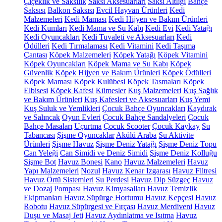
Çiçeklik ve Saksılık
Saksı Aksesuarları
Saksı Altlığı
Bahçe
Saksısı
Balkon Saksısı
Evcil Hayvan Ürünleri
Kedi
Malzemeleri
Kedi Maması
Kedi Hijyen ve Bakım Ürünleri
Kedi Kumları
Kedi Mama ve Su Kabı
Kedi Evi
Kedi Yatağı
Kedi Oyuncakları
Kedi Tuvaleti ve Aksesuarları
Kedi
Ödülleri
Kedi Tırmalaması
Kedi Vitamini
Kedi Taşıma
Çantası
Köpek Malzemeleri
Köpek Yatağı
Köpek Vitamini
Köpek Oyuncakları
Köpek Mama ve Su Kabı
Köpek
Güvenlik
Köpek Hijyen ve Bakım Ürünleri
Köpek Ödülleri
Köpek Maması
Köpek Kulübesi
Köpek Tasmaları
Köpek
Elbisesi
Köpek Kafesi
Kümesler
Kuş Malzemeleri
Kuş Sağlık
ve Bakım Ürünleri
Kuş Kafesleri ve Aksesuarları
Kuş Yemi
Kuş Suluk ve Yemlikleri
Çocuk Bahçe Oyuncakları
Kaydırak
ve Salıncak
Oyun Evleri
Çocuk Bahçe Sandalyeleri
Çocuk
Bahçe Masaları
Uçurtma
Çocuk Scooter
Çocuk Kaykay
Su
Tabancası
Şişme Oyuncaklar
Akülü Araba
Su Aktivite
Ürünleri
Şişme Havuz
Şişme Deniz Yatağı
Şişme Deniz Topu
Can Yeleği
Can Simidi ve Deniz Simidi
Şişme Deniz Kolluğu
Şişme Bot
Havuz Bonesi
Kano
Havuz Malzemeleri
Havuz
Yapı Malzemeleri
Nozul
Havuz Kenar Izgarası
Havuz Filtresi
Havuz Örtü Sistemleri
Su Perdesi
Havuz Dip Süzgeç
Havuz
ve Dozaj Pompası
Havuz Kimyasalları
Havuz Temizlik
Ekipmanları
Havuz Süpürge Hortumu
Havuz Kepçesi
Havuz
Robotu
Havuz Süpürgesi ve Fırçası
Havuz Merdiveni
Havuz
Duşu ve Masaj Jeti
Havuz Aydınlatma ve Isıtma
Havuz