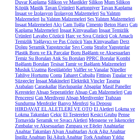
Duvar Kaplama
Silikon ve Mastikler
Silikon
Mum Silikon
Köpük
Mastik
Tavan Ürünleri
Kartonpiyer
Tavan Kaplama
İnşaat ve İzolasyon
İzolasyon Malzemeleri
Su Yalıtım
Malzemeleri
Isı Yalıtım Malzemeleri
Ses Yalıtım Malzemeleri
İnşaat Malzemeleri
Alçı
Cam Tuğla
Çimento
Beton Harcı
Çatı
Kaplama Malzemeleri
İnşaat Kimyasalları
İnşaat Temizlik
Ürünleri
Lavabo Çözücü
Harç ve Sıva Çözücü
Çok Amaçlı
Temizlik
Yağlayıcı ve Pas Çözücü
Yapı Kimyasalları
Derz
Dolgu
Seramik Yapıştırıcılar
Sıvı Conta
Strafor Yapıştırılar
Plastik Boru ve Ek Parçalar
Boru Bağlantı ve Aksesuarları
Temiz Su Boruları
Atık Su Boruları
PPRC Borular
Kombi
Bağlantı Boruları
Tesisat Tamir ve Bağlantı Malzemeleri
Musluk Uzatma
Regülatörler
Valfler ve Vanalar
Nipeller
Tahliye Hortumu
Conta
Taharet Çubuğu
Fittings
Tıpalar ve
Süzgeçler
İnşaat Makineleri
Elektrikli Vinçler
Taşıma
Arabaları
Caraskallar
Havlupanlar
Ahşaplar
Masif Paneller
Keresteler
Ahşap Seperatörler
Ahşap Çatı Malzemeleri
Çatı
Penceresi
Çatı Merdiveni
Ahşap Merdivenler
Trabzan
Sundurma
Menfezler
Banyo Menfezi
Su Deposu
HIRDAVAT EL ALETLERİ VE OTO
El Aletleri
Lokma ve
Lokma Takımları
Çekiç
El Testereleri
Kesici Grubu
Pense
Tornavida
Seramik ve Sıvacı Aletleri
Mengene ve İşkenceler
Zımbalar ve Aksesuarları
Zımpara ve Eğeler
Anahtarlar
Anahtar Takımları
Alyan Anahtarları
Açık Ağız Anahtar
İngiliz Anahtarı
İki Ağızlı Anahtar
Tork Anahtarı
Yıldız