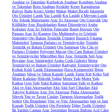
Anahtar ve Takımları
Kurbağcık Anahtarı
Kombine Anahtar
ve Takımları
Boru Anahtarı
Keskiler
Keser
Kargaburun
Balyoz
Balta
Kesici Aletler
Makas
Maket Bıçağı
Iskarpela
Oto Ürünleri
Lastik
Yaz Lastiği
Kış Lastiği
4 Mevsim Lastik
Oto Teknik Malzemeler
Araç İçi Aksesuar
Oto Güneşlik
Oto
Küllükler
Araç Buzdolapları
Bagaj Düzenleyici
Araba
Kokuları
Araç İçi Telefon Tutucular
Bagaj Havuzu
Oto
Paspası
Araç İçi Kamera
Oto Multimedya ve Görüntü
Sistemleri
Oto Bakım Temizlik Ürünleri
Basınçlı Yıkama
Makineleri
Tampon Parlatıcı ve Temizleyiciler
Torpido
Temizlik ve Bakım Ürünleri
Oto Şampuan
Oto Cila ve
Parlatıcı Ürünleri
Polyester Macun
Oto Cam Bakım Ürünleri
ve Temizleyiciler
Mikrofiber Bez
Araç Temizlik Seti
Araç
Boyaları
Araç Süpürgeleri
Araba Çizik Giderici
Motor
Temizleyici ve Bakım Ürünleri
Radyatör Temizleyiciler
Oto
Koltuk Kılıfı
Lastik Ekipmanları
Hava Kompresörü
Bijon
Anahtarı
Sibop ve Sibop Kapağı
Lastik Tamir Kiti
Kriko
Yağ
Motor Katkıları
Hidrolik Yağlar
Motor Yağı
Motor Yağı
Katkısı
Gres Yağı
Yakıt Katkısı
Şanzıman Yağı ve Katkısı
Akü ve Akü Aksesuarları
Akü
Akü Şarj Cihazları
Akü
Takviye Kablosu
Araç Dış Aksesuar
Plaka Aksesuarları
Silecek
Yan ve Tavan Çıtaları
Tampon Aksesuarları
Trafik
Setleri
Oto Brandaları
Vinç ve Vinç Aksesuarları
Jant ve Jant
Kapağı
Trafik Ürünleri
Oto Projektör
Diğer Trafik Ürünleri
İlk Yardım Çantası
Araç Sigortaları
Benzin Bidonu
Acil Çıkış