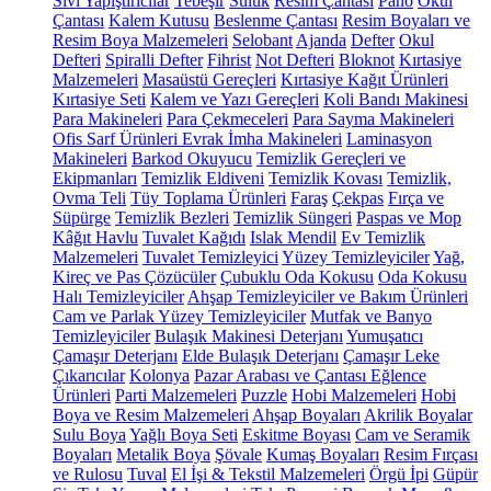
Sıvı Yapıştırıcılar
Tebeşir
Suluk
Resim Çantası
Pano
Okul
Çantası
Kalem Kutusu
Beslenme Çantası
Resim Boyaları ve
Resim Boya Malzemeleri
Selobant
Ajanda
Defter
Okul
Defteri
Spiralli Defter
Fihrist
Not Defteri
Bloknot
Kırtasiye
Malzemeleri
Masaüstü Gereçleri
Kırtasiye Kağıt Ürünleri
Kırtasiye Seti
Kalem ve Yazı Gereçleri
Koli Bandı Makinesi
Para Makineleri
Para Çekmeceleri
Para Sayma Makineleri
Ofis Sarf Ürünleri
Evrak İmha Makineleri
Laminasyon
Makineleri
Barkod Okuyucu
Temizlik Gereçleri ve
Ekipmanları
Temizlik Eldiveni
Temizlik Kovası
Temizlik,
Ovma Teli
Tüy Toplama Ürünleri
Faraş
Çekpas
Fırça ve
Süpürge
Temizlik Bezleri
Temizlik Süngeri
Paspas ve Mop
Kâğıt Havlu
Tuvalet Kağıdı
Islak Mendil
Ev Temizlik
Malzemeleri
Tuvalet Temizleyici
Yüzey Temizleyiciler
Yağ,
Kireç ve Pas Çözücüler
Çubuklu Oda Kokusu
Oda Kokusu
Halı Temizleyiciler
Ahşap Temizleyiciler ve Bakım Ürünleri
Cam ve Parlak Yüzey Temizleyiciler
Mutfak ve Banyo
Temizleyiciler
Bulaşık Makinesi Deterjanı
Yumuşatıcı
Çamaşır Deterjanı
Elde Bulaşık Deterjanı
Çamaşır Leke
Çıkarıcılar
Kolonya
Pazar Arabası ve Çantası
Eğlence
Ürünleri
Parti Malzemeleri
Puzzle
Hobi Malzemeleri
Hobi
Boya ve Resim Malzemeleri
Ahşap Boyaları
Akrilik Boyalar
Sulu Boya
Yağlı Boya Seti
Eskitme Boyası
Cam ve Seramik
Boyaları
Metalik Boya
Şövale
Kumaş Boyaları
Resim Fırçası
ve Rulosu
Tuval
El İşi & Tekstil Malzemeleri
Örgü İpi
Güpür