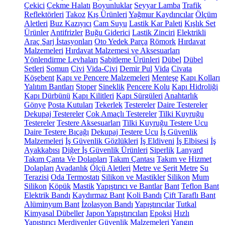
Çekici
Çekme Halatı
Boyunluklar
Seyyar Lamba
Trafik
Reflektörleri
Takoz
Kış Ürünleri
Yağmur Kaydırıcılar
Ölçüm
Aletleri
Buz Kazıyıcı
Cam Suyu
Lastik Kar Paleti
Kışlık Set
Ürünler
Antifrizler
Buğu Giderici
Lastik Zinciri
Elektrikli
Araç Şarj İstasyonları
Oto Yedek Parça
Römork
Hırdavat
Malzemeleri
Hırdavat Malzemesi ve Aksesuarları
Yönlendirme Levhaları
Sabitleme Ürünleri
Dübel
Dübel
Setleri
Somun
Çivi
Vida-Çivi
Demir Pul
Vida
Civata
Köşebent
Kapı ve Pencere Malzemeleri
Menteşe
Kapı Kolları
Yalıtım Bantları
Stoper
Sineklik
Pencere Kolu
Kapı Hidroliği
Kapı Dürbünü
Kapı Kilitleri
Kapı Sürgüleri
Anahtarlık
Gönye
Posta Kutuları
Tekerlek
Testereler
Daire Testereler
Dekupaj Testereler
Çok Amaçlı Testereler
Tilki Kuyruğu
Testereler
Testere Aksesuarları
Tilki Kuyruğu Testere Ucu
Daire Testere Bıçağı
Dekupaj Testere Ucu
İş Güvenlik
Malzemeleri
İş Güvenlik Gözlükleri
İş Eldiveni
İş Elbisesi
İş
Ayakkabısı
Diğer İş Güvenlik Ürünleri
Siperlik
Lanyard
Takım Çanta Ve Dolapları
Takım Çantası
Takım ve Hizmet
Dolapları
Avadanlık
Ölçü Aletleri
Metre ve Şerit Metre
Su
Terazisi
Oda Termostatı
Silikon ve Mastikler
Silikon
Mum
Silikon
Köpük
Mastik
Yapıştırıcı ve Bantlar
Bant
Teflon Bant
Elektrik Bandı
Kaydırmaz Bant
Koli Bandı
Çift Taraflı Bant
Alüminyum Bant
İzolasyon Bandı
Yapıştırıcılar
Tutkal
Kimyasal Dübeller
Japon Yapıştırıcıları
Epoksi
Hızlı
Yapıştırıcı
Merdivenler
Güvenlik Malzemeleri
Yangın