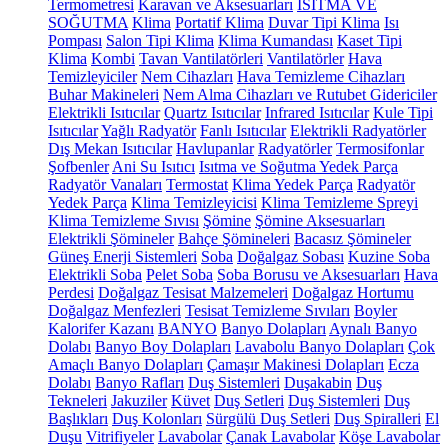
Termometresi
Karavan ve Aksesuarları
ISITMA VE
SOĞUTMA
Klima
Portatif Klima
Duvar Tipi Klima
Isı
Pompası
Salon Tipi Klima
Klima Kumandası
Kaset Tipi
Klima
Kombi
Tavan Vantilatörleri
Vantilatörler
Hava
Temizleyiciler
Nem Cihazları
Hava Temizleme Cihazları
Buhar Makineleri
Nem Alma Cihazları ve Rutubet Gidericiler
Elektrikli Isıtıcılar
Quartz Isıtıcılar
Infrared Isıtıcılar
Kule Tipi
Isıtıcılar
Yağlı Radyatör
Fanlı Isıtıcılar
Elektrikli Radyatörler
Dış Mekan Isıtıcılar
Havlupanlar
Radyatörler
Termosifonlar
Şofbenler
Ani Su Isıtıcı
Isıtma ve Soğutma Yedek Parça
Radyatör Vanaları
Termostat
Klima Yedek Parça
Radyatör
Yedek Parça
Klima Temizleyicisi
Klima Temizleme Spreyi
Klima Temizleme Sıvısı
Şömine
Şömine Aksesuarları
Elektrikli Şömineler
Bahçe Şömineleri
Bacasız Şömineler
Güneş Enerji Sistemleri
Soba
Doğalgaz Sobası
Kuzine Soba
Elektrikli Soba
Pelet Soba
Soba Borusu ve Aksesuarları
Hava
Perdesi
Doğalgaz Tesisat Malzemeleri
Doğalgaz Hortumu
Doğalgaz Menfezleri
Tesisat Temizleme Sıvıları
Boyler
Kalorifer Kazanı
BANYO
Banyo Dolapları
Aynalı Banyo
Dolabı
Banyo Boy Dolapları
Lavabolu Banyo Dolapları
Çok
Amaçlı Banyo Dolapları
Çamaşır Makinesi Dolapları
Ecza
Dolabı
Banyo Rafları
Duş Sistemleri
Duşakabin
Duş
Tekneleri
Jakuziler
Küvet
Duş Setleri
Duş Sistemleri
Duş
Başlıkları
Duş Kolonları
Sürgülü Duş Setleri
Duş Spiralleri
El
Duşu
Vitrifiyeler
Lavabolar
Çanak Lavabolar
Köşe Lavabolar