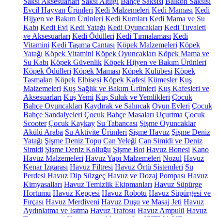
Saksı Aksesuarları
Saksı Altlığı
Bahçe Saksısı
Balkon Saksısı
Evcil Hayvan Ürünleri
Kedi Malzemeleri
Kedi Maması
Kedi
Hijyen ve Bakım Ürünleri
Kedi Kumları
Kedi Mama ve Su
Kabı
Kedi Evi
Kedi Yatağı
Kedi Oyuncakları
Kedi Tuvaleti
ve Aksesuarları
Kedi Ödülleri
Kedi Tırmalaması
Kedi
Vitamini
Kedi Taşıma Çantası
Köpek Malzemeleri
Köpek
Yatağı
Köpek Vitamini
Köpek Oyuncakları
Köpek Mama ve
Su Kabı
Köpek Güvenlik
Köpek Hijyen ve Bakım Ürünleri
Köpek Ödülleri
Köpek Maması
Köpek Kulübesi
Köpek
Tasmaları
Köpek Elbisesi
Köpek Kafesi
Kümesler
Kuş
Malzemeleri
Kuş Sağlık ve Bakım Ürünleri
Kuş Kafesleri ve
Aksesuarları
Kuş Yemi
Kuş Suluk ve Yemlikleri
Çocuk
Bahçe Oyuncakları
Kaydırak ve Salıncak
Oyun Evleri
Çocuk
Bahçe Sandalyeleri
Çocuk Bahçe Masaları
Uçurtma
Çocuk
Scooter
Çocuk Kaykay
Su Tabancası
Şişme Oyuncaklar
Akülü Araba
Su Aktivite Ürünleri
Şişme Havuz
Şişme Deniz
Yatağı
Şişme Deniz Topu
Can Yeleği
Can Simidi ve Deniz
Simidi
Şişme Deniz Kolluğu
Şişme Bot
Havuz Bonesi
Kano
Havuz Malzemeleri
Havuz Yapı Malzemeleri
Nozul
Havuz
Kenar Izgarası
Havuz Filtresi
Havuz Örtü Sistemleri
Su
Perdesi
Havuz Dip Süzgeç
Havuz ve Dozaj Pompası
Havuz
Kimyasalları
Havuz Temizlik Ekipmanları
Havuz Süpürge
Hortumu
Havuz Kepçesi
Havuz Robotu
Havuz Süpürgesi ve
Fırçası
Havuz Merdiveni
Havuz Duşu ve Masaj Jeti
Havuz
Aydınlatma ve Isıtma
Havuz Trafosu
Havuz Ampulü
Havuz