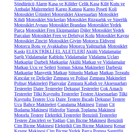
Söndürücü
Alarm
Kasa ve Kilitler
Çelik Kasa
Kilit
Kutu ve
Ambalaj Malzemeleri
Kargo Kutusu
Kargo Poşeti
Koli
Motosiklet Ürünleri
Motorsiklet Aksesuarları
Motosiklet
Kilidi
Motosiklet Stickerları
Motosiklet Rüzgarlık ve Siperlik
Motosiklet Aynası
Motosiklet Brandası
Motorsiklet Yedek
Parça
Motosiklet Fren Ekipmanları
Diğer Motosiklet Yedek
Parçaları
Motosiklet Fren ve Debriyaj Kolu
Motosiklet Kayışı
Motosiklet Zinciri
Motosiklet Giyim
Motorcu Eldiveni
Motorcu Botu ve Ayakkabısı
Motorcu Yağmurluk
Motosiklet
Kaskı
ELEKTRİKLİ EL ALETLERİ
Akülü Vidalamalar
Şarjlı Vidalamalar
Kablolu Vidalamalar
Vidalama Uçları
Matkaplar
Darbeli Matkaplar
Akülü Matkap ve Vidalamalar
Matkap Ucu ve Setleri
Somun Sıkma Makineleri
Darbesiz
Matkaplar
Manyetik Matkap
Sütunlu Matkap
Matkap Tezgahı
Kırıcılar ve Deliciler
Zımpara ve Polisaj
Zımpara Makineleri
Polisaj Makineleri
Planyalar
Zımpara Kağıdı ve Aksesuarları
Testereler
Daire Testereler
Dekupaj Testereler
Çok Amaçlı
Testereler
Tilki Kuyruğu Testereler
Testere Aksesuarları
Tilki
Kuyruğu Testere Ucu
Daire Testere Bıçağı
Dekupaj Testere
Ucu
Bahçe Makineleri
Çapalama Makinesi
Tırpan
Çit
Budama Makinesi
Hidrofor
Yaprak Toplama Makinesi
Motorlu Testere
Elektrikli Testereler
Benzinli Testereler
Testere Zincirleri ve Yağları
Çim Biçme Makinesi
Benzinli
Çim Biçme Makinesi
Elektrikli Çim Biçme Makinesi
Kenar
Kesme Makinesi
Çim Biçme Yedek Parça
Pompa
Santrifüj