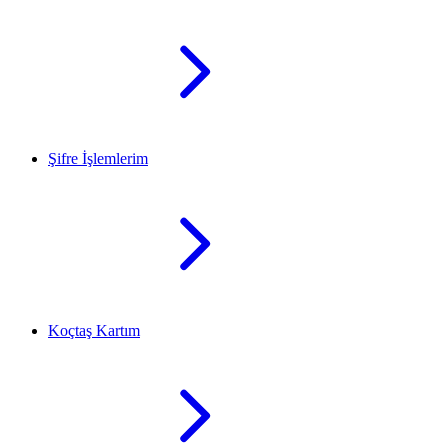
Şifre İşlemlerim
Koçtaş Kartım