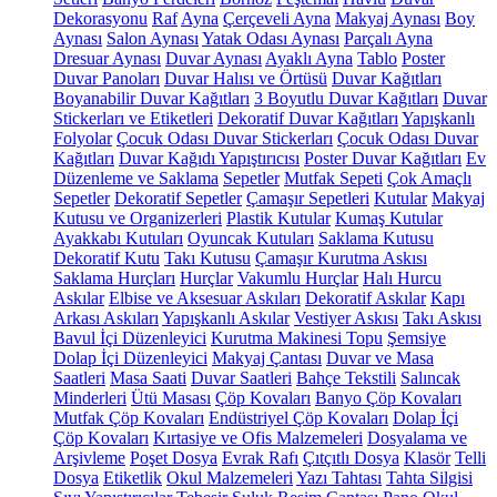
Dekorasyonu
Raf
Ayna
Çerçeveli Ayna
Makyaj Aynası
Boy
Aynası
Salon Aynası
Yatak Odası Aynası
Parçalı Ayna
Dresuar Aynası
Duvar Aynası
Ayaklı Ayna
Tablo
Poster
Duvar Panoları
Duvar Halısı ve Örtüsü
Duvar Kağıtları
Boyanabilir Duvar Kağıtları
3 Boyutlu Duvar Kağıtları
Duvar
Stickerları ve Etiketleri
Dekoratif Duvar Kağıtları
Yapışkanlı
Folyolar
Çocuk Odası Duvar Stickerları
Çocuk Odası Duvar
Kağıtları
Duvar Kağıdı Yapıştırıcısı
Poster Duvar Kağıtları
Ev
Düzenleme ve Saklama
Sepetler
Mutfak Sepeti
Çok Amaçlı
Sepetler
Dekoratif Sepetler
Çamaşır Sepetleri
Kutular
Makyaj
Kutusu ve Organizerleri
Plastik Kutular
Kumaş Kutular
Ayakkabı Kutuları
Oyuncak Kutuları
Saklama Kutusu
Dekoratif Kutu
Takı Kutusu
Çamaşır Kurutma Askısı
Saklama Hurçları
Hurçlar
Vakumlu Hurçlar
Halı Hurcu
Askılar
Elbise ve Aksesuar Askıları
Dekoratif Askılar
Kapı
Arkası Askıları
Yapışkanlı Askılar
Vestiyer Askısı
Takı Askısı
Bavul İçi Düzenleyici
Kurutma Makinesi Topu
Şemsiye
Dolap İçi Düzenleyici
Makyaj Çantası
Duvar ve Masa
Saatleri
Masa Saati
Duvar Saatleri
Bahçe Tekstili
Salıncak
Minderleri
Ütü Masası
Çöp Kovaları
Banyo Çöp Kovaları
Mutfak Çöp Kovaları
Endüstriyel Çöp Kovaları
Dolap İçi
Çöp Kovaları
Kırtasiye ve Ofis Malzemeleri
Dosyalama ve
Arşivleme
Poşet Dosya
Evrak Rafı
Çıtçıtlı Dosya
Klasör
Telli
Dosya
Etiketlik
Okul Malzemeleri
Yazı Tahtası
Tahta Silgisi