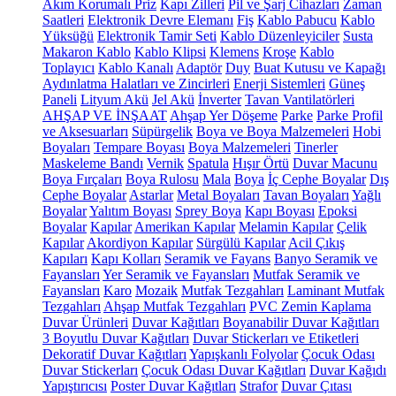
Akım Korumalı Priz
Kapı Zilleri
Pil ve Şarj Cihazları
Zaman
Saatleri
Elektronik Devre Elemanı
Fiş
Kablo Pabucu
Kablo
Yüksüğü
Elektronik Tamir Seti
Kablo Düzenleyiciler
Susta
Makaron Kablo
Kablo Klipsi
Klemens
Kroşe
Kablo
Toplayıcı
Kablo Kanalı
Adaptör
Duy
Buat Kutusu ve Kapağı
Aydınlatma Halatları ve Zincirleri
Enerji Sistemleri
Güneş
Paneli
Lityum Akü
Jel Akü
İnverter
Tavan Vantilatörleri
AHŞAP VE İNŞAAT
Ahşap Yer Döşeme
Parke
Parke Profil
ve Aksesuarları
Süpürgelik
Boya ve Boya Malzemeleri
Hobi
Boyaları
Tempare Boyası
Boya Malzemeleri
Tinerler
Maskeleme Bandı
Vernik
Spatula
Hışır Örtü
Duvar Macunu
Boya Fırçaları
Boya Rulosu
Mala
Boya
İç Cephe Boyalar
Dış
Cephe Boyalar
Astarlar
Metal Boyaları
Tavan Boyaları
Yağlı
Boyalar
Yalıtım Boyası
Sprey Boya
Kapı Boyası
Epoksi
Boyalar
Kapılar
Amerikan Kapılar
Melamin Kapılar
Çelik
Kapılar
Akordiyon Kapılar
Sürgülü Kapılar
Acil Çıkış
Kapıları
Kapı Kolları
Seramik ve Fayans
Banyo Seramik ve
Fayansları
Yer Seramik ve Fayansları
Mutfak Seramik ve
Fayansları
Karo
Mozaik
Mutfak Tezgahları
Laminant Mutfak
Tezgahları
Ahşap Mutfak Tezgahları
PVC Zemin Kaplama
Duvar Ürünleri
Duvar Kağıtları
Boyanabilir Duvar Kağıtları
3 Boyutlu Duvar Kağıtları
Duvar Stickerları ve Etiketleri
Dekoratif Duvar Kağıtları
Yapışkanlı Folyolar
Çocuk Odası
Duvar Stickerları
Çocuk Odası Duvar Kağıtları
Duvar Kağıdı
Yapıştırıcısı
Poster Duvar Kağıtları
Strafor
Duvar Çıtası