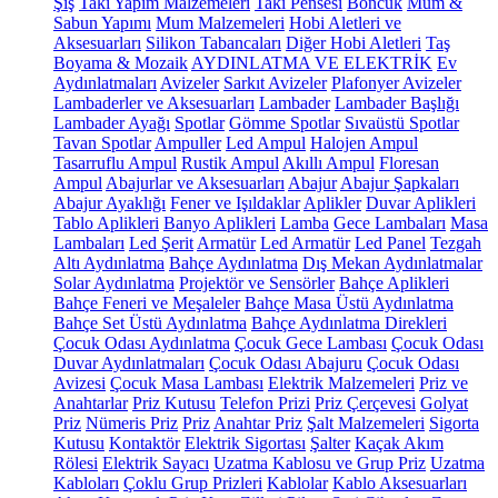
Şiş
Takı Yapım Malzemeleri
Takı Pensesi
Boncuk
Mum &
Sabun Yapımı
Mum Malzemeleri
Hobi Aletleri ve
Aksesuarları
Silikon Tabancaları
Diğer Hobi Aletleri
Taş
Boyama & Mozaik
AYDINLATMA VE ELEKTRİK
Ev
Aydınlatmaları
Avizeler
Sarkıt Avizeler
Plafonyer Avizeler
Lambaderler ve Aksesuarları
Lambader
Lambader Başlığı
Lambader Ayağı
Spotlar
Gömme Spotlar
Sıvaüstü Spotlar
Tavan Spotlar
Ampuller
Led Ampul
Halojen Ampul
Tasarruflu Ampul
Rustik Ampul
Akıllı Ampul
Floresan
Ampul
Abajurlar ve Aksesuarları
Abajur
Abajur Şapkaları
Abajur Ayaklığı
Fener ve Işıldaklar
Aplikler
Duvar Aplikleri
Tablo Aplikleri
Banyo Aplikleri
Lamba
Gece Lambaları
Masa
Lambaları
Led Şerit
Armatür
Led Armatür
Led Panel
Tezgah
Altı Aydınlatma
Bahçe Aydınlatma
Dış Mekan Aydınlatmalar
Solar Aydınlatma
Projektör ve Sensörler
Bahçe Aplikleri
Bahçe Feneri ve Meşaleler
Bahçe Masa Üstü Aydınlatma
Bahçe Set Üstü Aydınlatma
Bahçe Aydınlatma Direkleri
Çocuk Odası Aydınlatma
Çocuk Gece Lambası
Çocuk Odası
Duvar Aydınlatmaları
Çocuk Odası Abajuru
Çocuk Odası
Avizesi
Çocuk Masa Lambası
Elektrik Malzemeleri
Priz ve
Anahtarlar
Priz Kutusu
Telefon Prizi
Priz Çerçevesi
Golyat
Priz
Nümeris Priz
Priz
Anahtar Priz
Şalt Malzemeleri
Sigorta
Kutusu
Kontaktör
Elektrik Sigortası
Şalter
Kaçak Akım
Rölesi
Elektrik Sayacı
Uzatma Kablosu ve Grup Priz
Uzatma
Kabloları
Çoklu Grup Prizleri
Kablolar
Kablo Aksesuarları