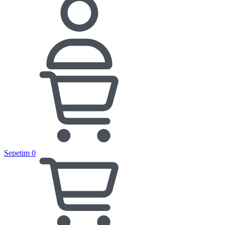
Sepetim
0