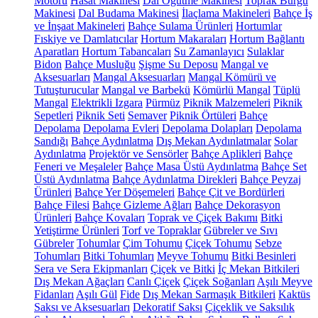
Motoru
Hasat Makinesi
Dal Öğütme Makinesi
Toprak Burgu
Makinesi
Dal Budama Makinesi
İlaçlama Makineleri
Bahçe İş
ve İnşaat Makineleri
Bahçe Sulama Ürünleri
Hortumlar
Fıskiye ve Damlatıcılar
Hortum Makaraları
Hortum Bağlantı
Aparatları
Hortum Tabancaları
Su Zamanlayıcı
Sulaklar
Bidon
Bahçe Musluğu
Şişme Su Deposu
Mangal ve
Aksesuarları
Mangal Aksesuarları
Mangal Kömürü ve
Tutuşturucular
Mangal ve Barbekü
Kömürlü Mangal
Tüplü
Mangal
Elektrikli Izgara
Pürmüz
Piknik Malzemeleri
Piknik
Sepetleri
Piknik Seti
Semaver
Piknik Örtüleri
Bahçe
Depolama
Depolama Evleri
Depolama Dolapları
Depolama
Sandığı
Bahçe Aydınlatma
Dış Mekan Aydınlatmalar
Solar
Aydınlatma
Projektör ve Sensörler
Bahçe Aplikleri
Bahçe
Feneri ve Meşaleler
Bahçe Masa Üstü Aydınlatma
Bahçe Set
Üstü Aydınlatma
Bahçe Aydınlatma Direkleri
Bahçe Peyzaj
Ürünleri
Bahçe Yer Döşemeleri
Bahçe Çit ve Bordürleri
Bahçe Filesi
Bahçe Gizleme Ağları
Bahçe Dekorasyon
Ürünleri
Bahçe Kovaları
Toprak ve Çiçek Bakımı
Bitki
Yetiştirme Ürünleri
Torf ve Topraklar
Gübreler ve Sıvı
Gübreler
Tohumlar
Çim Tohumu
Çiçek Tohumu
Sebze
Tohumları
Bitki Tohumları
Meyve Tohumu
Bitki Besinleri
Sera ve Sera Ekipmanları
Çiçek ve Bitki
İç Mekan Bitkileri
Dış Mekan Ağaçları
Canlı Çiçek
Çiçek Soğanları
Aşılı Meyve
Fidanları
Aşılı Gül
Fide
Dış Mekan Sarmaşık Bitkileri
Kaktüs
Saksı ve Aksesuarları
Dekoratif Saksı
Çiçeklik ve Saksılık