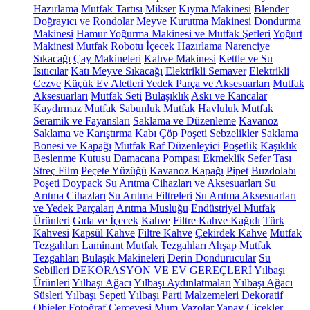
Hazırlama
Mutfak Tartısı
Mikser
Kıyma Makinesi
Blender
Doğrayıcı ve Rondolar
Meyve Kurutma Makinesi
Dondurma
Makinesi
Hamur Yoğurma Makinesi ve Mutfak Şefleri
Yoğurt
Makinesi
Mutfak Robotu
İçecek Hazırlama
Narenciye
Sıkacağı
Çay Makineleri
Kahve Makinesi
Kettle ve Su
Isıtıcılar
Katı Meyve Sıkacağı
Elektrikli Semaver
Elektrikli
Cezve
Küçük Ev Aletleri Yedek Parça ve Aksesuarları
Mutfak
Aksesuarları
Mutfak Seti
Bulaşıklık
Askı ve Kancalar
Kaydırmaz
Mutfak Sabunluk
Mutfak Havluluk
Mutfak
Seramik ve Fayansları
Saklama ve Düzenleme
Kavanoz
Saklama ve Karıştırma Kabı
Çöp Poşeti
Sebzelikler
Saklama
Bonesi ve Kapağı
Mutfak Raf Düzenleyici
Poşetlik
Kaşıklık
Beslenme Kutusu
Damacana Pompası
Ekmeklik
Sefer Tası
Streç Film
Peçete Yüzüğü
Kavanoz Kapağı
Pipet
Buzdolabı
Poşeti
Doypack
Su Arıtma Cihazları ve Aksesuarları
Su
Arıtma Cihazları
Su Arıtma Filtreleri
Su Arıtma Aksesuarları
ve Yedek Parçaları
Arıtma Musluğu
Endüstriyel Mutfak
Ürünleri
Gıda ve İçecek
Kahve
Filtre Kahve Kağıdı
Türk
Kahvesi
Kapsül Kahve
Filtre Kahve
Çekirdek Kahve
Mutfak
Tezgahları
Laminant Mutfak Tezgahları
Ahşap Mutfak
Tezgahları
Bulaşık Makineleri
Derin Dondurucular
Su
Sebilleri
DEKORASYON VE EV GEREÇLERİ
Yılbaşı
Ürünleri
Yılbaşı Ağacı
Yılbaşı Aydınlatmaları
Yılbaşı Ağacı
Süsleri
Yılbaşı Sepeti
Yılbaşı Parti Malzemeleri
Dekoratif
Objeler
Fotoğraf Çerçevesi
Mum
Vazolar
Yapay Çiçekler