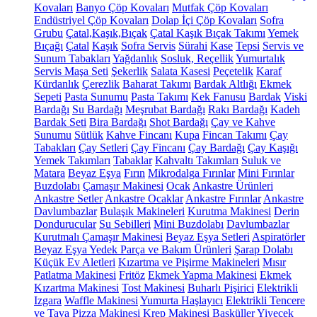
Kovaları
Banyo Çöp Kovaları
Mutfak Çöp Kovaları
Endüstriyel Çöp Kovaları
Dolap İçi Çöp Kovaları
Sofra
Grubu
Çatal,Kaşık,Bıçak
Çatal Kaşık Bıçak Takımı
Yemek
Bıçağı
Çatal
Kaşık
Sofra Servis
Sürahi
Kase
Tepsi
Servis ve
Sunum Tabakları
Yağdanlık
Sosluk, Reçellik
Yumurtalık
Servis Maşa Seti
Şekerlik
Salata Kasesi
Peçetelik
Karaf
Kürdanlık
Çerezlik
Baharat Takımı
Bardak Altlığı
Ekmek
Sepeti
Pasta Sunumu
Pasta Takımı
Kek Fanusu
Bardak
Viski
Bardağı
Su Bardağı
Meşrubat Bardağı
Rakı Bardağı
Kadeh
Bardak Seti
Bira Bardağı
Shot Bardağı
Çay ve Kahve
Sunumu
Sütlük
Kahve Fincanı
Kupa
Fincan Takımı
Çay
Tabakları
Çay Setleri
Çay Fincanı
Çay Bardağı
Çay Kaşığı
Yemek Takımları
Tabaklar
Kahvaltı Takımları
Suluk ve
Matara
Beyaz Eşya
Fırın
Mikrodalga Fırınlar
Mini Fırınlar
Buzdolabı
Çamaşır Makinesi
Ocak
Ankastre Ürünleri
Ankastre Setler
Ankastre Ocaklar
Ankastre Fırınlar
Ankastre
Davlumbazlar
Bulaşık Makineleri
Kurutma Makinesi
Derin
Dondurucular
Su Sebilleri
Mini Buzdolabı
Davlumbazlar
Kurutmalı Çamaşır Makinesi
Beyaz Eşya Setleri
Aspiratörler
Beyaz Eşya Yedek Parça ve Bakım Ürünleri
Şarap Dolabı
Küçük Ev Aletleri
Kızartma ve Pişirme Makineleri
Mısır
Patlatma Makinesi
Fritöz
Ekmek Yapma Makinesi
Ekmek
Kızartma Makinesi
Tost Makinesi
Buharlı Pişirici
Elektrikli
Izgara
Waffle Makinesi
Yumurta Haşlayıcı
Elektrikli Tencere
ve Tava
Pizza Makinesi
Krep Makinesi
Basküller
Yiyecek