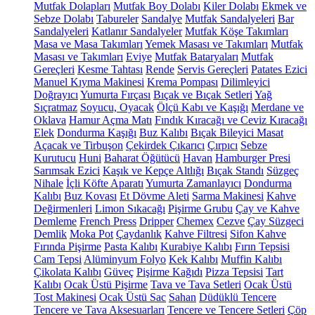
Mutfak Dolapları
Mutfak Boy Dolabı
Kiler Dolabı
Ekmek ve
Sebze Dolabı
Tabureler
Sandalye
Mutfak Sandalyeleri
Bar
Sandalyeleri
Katlanır Sandalyeler
Mutfak Köşe Takımları
Masa ve Masa Takımları
Yemek Masası ve Takımları
Mutfak
Masası ve Takımları
Eviye
Mutfak Bataryaları
Mutfak
Gereçleri
Kesme Tahtası
Rende
Servis Gereçleri
Patates Ezici
Manuel Kıyma Makinesi
Krema Pompası
Dilimleyici
Doğrayıcı
Yumurta Fırçası
Bıçak ve Bıçak Setleri
Yağ
Sıçratmaz
Soyucu, Oyacak
Ölçü Kabı ve Kaşığı
Merdane ve
Oklava
Hamur Açma Matı
Fındık Kıracağı ve Ceviz Kıracağı
Elek
Dondurma Kaşığı
Buz Kalıbı
Bıçak Bileyici Masat
Açacak ve Tirbuşon
Çekirdek Çıkarıcı
Çırpıcı
Sebze
Kurutucu
Huni
Baharat Öğütücü
Havan
Hamburger Presi
Sarımsak Ezici
Kaşık ve Kepçe Altlığı
Bıçak Standı
Süzgeç
Nihale
İçli Köfte Aparatı
Yumurta Zamanlayıcı
Dondurma
Kalıbı
Buz Kovası
Et Dövme Aleti
Sarma Makinesi
Kahve
Değirmenleri
Limon Sıkacağı
Pişirme Grubu
Çay ve Kahve
Demleme
French Press
Dripper
Chemex
Cezve
Çay Süzgeci
Demlik
Moka Pot
Çaydanlık
Kahve Filtresi
Sifon Kahve
Fırında Pişirme
Pasta Kalıbı
Kurabiye Kalıbı
Fırın Tepsisi
Cam Tepsi
Alüminyum Folyo
Kek Kalıbı
Muffin Kalıbı
Çikolata Kalıbı
Güveç
Pişirme Kağıdı
Pizza Tepsisi
Tart
Kalıbı
Ocak Üstü Pişirme
Tava ve Tava Setleri
Ocak Üstü
Tost Makinesi
Ocak Üstü Sac
Sahan
Düdüklü Tencere
Tencere ve Tava Aksesuarları
Tencere ve Tencere Setleri
Çöp