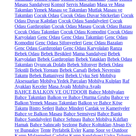
Masası Sandalyesi
Konsol
Servis Masaları
Masa ve Masa
Takımları
Yemek Masası ve Takımları
Mutfak Masası ve
Takımları
Çocuk Odası
Çocuk Odası Duvar Stickerları
Çocuk
Odası Duvar Kağıtları
Çocuk Odası Sandalyeleri
Çocuk
Odası Gardıropları
Çocuk Odası Masası
Çocuk Odası Bazası
Çocuk Odası Takımları
Çocuk Odası Komodini
Çocuk Odası
Karyolaları
Genç Odası
Genç Odası Takımları
Genç Odası
Komodini
Genç Odası Şifonyerleri
Genç Odası Bazaları
Genç Odası Gardıropları
Genç Odası Karyolaları
Ranza
Bebek Odası
Bebek Beşikleri
Mama Sandalyesi
Bebek
Karyolaları
Bebek Gardıropları
Bebek Yatakları
Bebek Odası
Takımları
Oyuncak Dolabı
Bebek Şifonyer
Bebek Odası
Tekstili
Bebek Yorganı
Bebek Çarşafı
Bebek Nevresim
Takımı
Bebek Battaniyesi
Bebek Uyku Seti
Mobilya
Aksesuarları
Mobilya Yedek Parçaları
Mobilya Kulpları
Raf
Ayakları
Keçeler
Masa Ayağı
Mobilya Ayağı
BAHÇE,BALKON VE OUTDOOR
Bahçe Mobilyaları
Bahçe Takımları
Balkon ve Bahçe Oturma Grubu
Bahçe ve
Balkon Yemek Masası Takımları
Balkon ve Bahçe Köşe
Takımı
Bistro Setleri
Bahçe Minderi
Çardak ve Kameriyeler
Bahçe ve Balkon Masası
Bahçe Şemsiyesi
Bahçe Bankı
Bahçe Sandalyeleri
Bahçe Sehpası
Bahçe Mobilya Kılıfları
Hamak
Bahçe Salıncağı
Şezlong
Bahçe Koltukları
Ahşap Ev
ve Bungalov
Tente
Prefabrik Evler
Kamp Spor ve Outdoor
Kamp Malzemeleri
Çadırlar
Kamp Sandalyesi
Uyku Tulumu