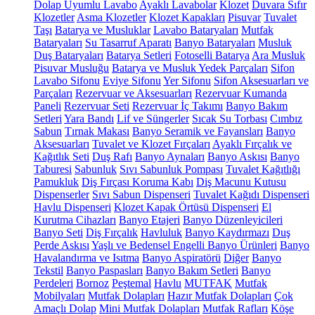
Dolap Uyumlu Lavabo
Ayaklı Lavabolar
Klozet
Duvara Sıfır
Klozetler
Asma Klozetler
Klozet Kapakları
Pisuvar
Tuvalet
Taşı
Batarya ve Musluklar
Lavabo Bataryaları
Mutfak
Bataryaları
Su Tasarruf Aparatı
Banyo Bataryaları
Musluk
Duş Bataryaları
Batarya Setleri
Fotoselli Batarya
Ara Musluk
Pisuvar Musluğu
Batarya ve Musluk Yedek Parçaları
Sifon
Lavabo Sifonu
Eviye Sifonu
Yer Sifonu
Sifon Aksesuarları ve
Parçaları
Rezervuar ve Aksesuarları
Rezervuar Kumanda
Paneli
Rezervuar Seti
Rezervuar İç Takımı
Banyo Bakım
Setleri
Yara Bandı
Lif ve Süngerler
Sıcak Su Torbası
Cımbız
Sabun
Tırnak Makası
Banyo Seramik ve Fayansları
Banyo
Aksesuarları
Tuvalet ve Klozet Fırçaları
Ayaklı Fırçalık ve
Kağıtlık Seti
Duş Rafı
Banyo Aynaları
Banyo Askısı
Banyo
Taburesi
Sabunluk
Sıvı Sabunluk Pompası
Tuvalet Kağıtlığı
Pamukluk
Diş Fırçası Koruma Kabı
Diş Macunu Kutusu
Dispenserler
Sıvı Sabun Dispenseri
Tuvalet Kağıdı Dispenseri
Havlu Dispenseri
Klozet Kapak Örtüsü Dispenseri
El
Kurutma Cihazları
Banyo Etajeri
Banyo Düzenleyicileri
Banyo Seti
Diş Fırçalık
Havluluk
Banyo Kaydırmazı
Duş
Perde Askısı
Yaşlı ve Bedensel Engelli Banyo Ürünleri
Banyo
Havalandırma ve Isıtma
Banyo Aspiratörü
Diğer
Banyo
Tekstil
Banyo Paspasları
Banyo Bakım Setleri
Banyo
Perdeleri
Bornoz
Peştemal
Havlu
MUTFAK
Mutfak
Mobilyaları
Mutfak Dolapları
Hazır Mutfak Dolapları
Çok
Amaçlı Dolap
Mini Mutfak Dolapları
Mutfak Rafları
Köşe