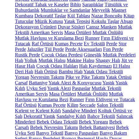
Dekoratif Tabak ve Kaseler
Biblo
Şaraplıklar
Tütsülük ve
Buhurdanlık
Mumluklar ve Şamdanlar
Meyvelik
Magnet
Kumbara
Dekoratif Taşlar
Kül Tablası
Nazar Boncuğu
Kitap
Tutucular
Müzik Kutusu
Yatak Tepsisi
Kokulu Taşlar
Ahşap
Dekorasyon Ürünleri
Duvar Süsleri
Cansız Manken
Mutfak
Tekstili
Amerikan Servis
Masa Örtüleri
Mutfak Önlüğü
Mutfak Havlusu ve Kurulama Bezi
Runner
Fırın Eldiveni ve
Tutacak
Raf Örtüsü
Kumaş Peçete
Ev Tekstili
Perde
Stor
Perde
Jaluziler
Tül Perde
Perde Aksesuarları
Fon Perde
Rustik Perde
Çocuk Odası Perdesi
Güneşlik
Mutfak Perdeleri
Halı
Yolluk
Mutfak Halısı
Makine Halısı
Shaggy Halı
Jüt ve
Hasır Halı
Çocuk Odası Halıları
Halı Kaydırmazı
El Halısı
Deri Halı
Halı Örtüsü
Bambu Halı
Yatak Odası Tekstili
Yorgan
Nevresim Takımı
Pike ve Pike Takımı
Yatak Örtüsü
Çarşaf
Battaniye
Yatak Alezi & Koruyucusu
Yastık
Yastık
Kılıfı
Uyku Seti
Yastık Alezi
Paspaslar
Mutfak Tekstili
Amerikan Servis
Masa Örtüleri
Mutfak Önlüğü
Mutfak
Havlusu ve Kurulama Bezi
Runner
Fırın Eldiveni ve Tutacak
Raf Örtüsü
Kumaş Peçete
Kilim
Seccade
Salon Tekstili
Kırlent ve Kırlent Kılıfı
Sandalye Minderi
Koltuk Örtüsü ve
Şalı
Dekoratif Yastık
Sandalye Kılıfı
Bahçe Tekstili
Salıncak
Minderleri
Bebek Odası Tekstili
Bebek Yorganı
Bebek
Çarşafı
Bebek Nevresim Takımı
Bebek Battaniyesi
Bebek
Uyku Seti
Banyo Tekstil
Banyo Paspasları
Banyo Bakım
Setleri
Banyo Perdeleri
Bornoz
Peştemal
Havlu
Duvar