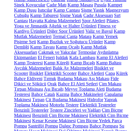
Sinek Kovucular
Çadır Matı
Kamp Masası
Pusula
Kampet
Kamp Duşu
Isıtıcılar
Kamp Çantası
Şişme Yastık
Magnezyum
Çubuğu
Kamp Taburesi
Şişme Yatak
Çadır Aksesuarı
Sırt
Çantası
Hayatta Kalma Malzemeleri
Spor Aletleri
Pilates,
Yoga ve Jimnastik
Ağırlık ve Halter Ürünleri
Fitness ve
Kardiyo Ürünleri
Diğer Spor Ürünleri
Valiz ve Bavul
Kamp
Mutfak Malzemeleri
Termal Çanta
Matara
Kamp Yemek
Pişirme Seti
Kamp Buzluk ve Soğutucu Ürünler
Kamp
Demliği
Kamp Tavası
Kamp Ocağı
Kamp Mutfak
Aksesuarları
Çakmak ve Yakıcılar
Termoslar
Aydınlatma
Ekipmanları
El Feneri
Işıldak
Kafa Lambası
Kamp El Aletleri
Kamp Testeresi
Kamp Küreği
Kamp Bıçağı
Kamp Baltası
Avcılık Malzemeleri
Balık Av Malzemeleri
Bisiklet ve
Scooter
Bisiklet
Elektrikli Scooter
Bahçe Aletleri
Çapa
Kürek
Bahçe Eldiveni
Tırmık
Budama Makası
Aşı Makası
Fide
Dikici ve Sökücü
Orak
Bahçe El Aleti Setleri
Çim Makası
Tırpan Misinası
Aşı Bıçağı
Meyve Toplama Aleti
Budama
Testeresi
Bahçe Çatalı
Kazma
Bahçe Makineleri
Çapalama
Makinesi
Tırpan
Çit Budama Makinesi
Hidrofor
Yaprak
Toplama Makinesi
Motorlu Testere
Elektrikli Testereler
Benzinli Testereler
Testere Zincirleri ve Yağları
Çim Biçme
Makinesi
Benzinli Çim Biçme Makinesi
Elektrikli Çim Biçme
Makinesi
Kenar Kesme Makinesi
Çim Biçme Yedek Parça
Pompa
Santrifüj Pompa
Dalgıç Pompası
Bahçe Pompası
Su