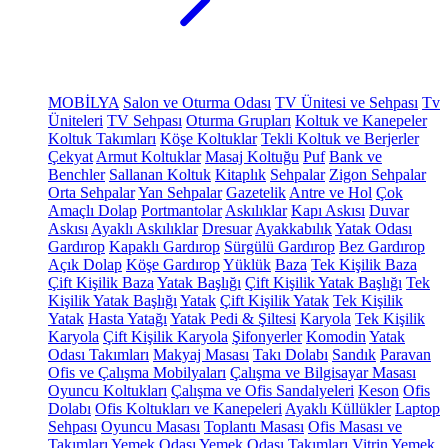
MOBİLYA
Salon ve Oturma Odası
TV Ünitesi ve Sehpası
Tv
Üniteleri
TV Sehpası
Oturma Grupları
Koltuk ve Kanepeler
Koltuk Takımları
Köşe Koltuklar
Tekli Koltuk ve Berjerler
Çekyat
Armut Koltuklar
Masaj Koltuğu
Puf
Bank ve
Benchler
Sallanan Koltuk
Kitaplık
Sehpalar
Zigon Sehpalar
Orta Sehpalar
Yan Sehpalar
Gazetelik
Antre ve Hol
Çok
Amaçlı Dolap
Portmantolar
Askılıklar
Kapı Askısı
Duvar
Askısı
Ayaklı Askılıklar
Dresuar
Ayakkabılık
Yatak Odası
Gardırop
Kapaklı Gardırop
Sürgülü Gardırop
Bez Gardırop
Açık Dolap
Köşe Gardırop
Yüklük
Baza
Tek Kişilik Baza
Çift Kişilik Baza
Yatak Başlığı
Çift Kişilik Yatak Başlığı
Tek
Kişilik Yatak Başlığı
Yatak
Çift Kişilik Yatak
Tek Kişilik
Yatak
Hasta Yatağı
Yatak Pedi & Şiltesi
Karyola
Tek Kişilik
Karyola
Çift Kişilik Karyola
Şifonyerler
Komodin
Yatak
Odası Takımları
Makyaj Masası
Takı Dolabı
Sandık
Paravan
Ofis ve Çalışma Mobilyaları
Çalışma ve Bilgisayar Masası
Oyuncu Koltukları
Çalışma ve Ofis Sandalyeleri
Keson
Ofis
Dolabı
Ofis Koltukları ve Kanepeleri
Ayaklı Küllükler
Laptop
Sehpası
Oyuncu Masası
Toplantı Masası
Ofis Masası ve
Takımları
Yemek Odası
Yemek Odası Takımları
Vitrin
Yemek