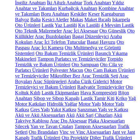
İngiliz Anahtarı
İki Ağızlı Anahtar
Tork Anahtarı
Yıldız
Anahtar ve Takımları
Kurbağcık Anahtarı
Kombine Anahtar
ve Takımları
Boru Anahtarı
Keskiler
Keser
Kargaburun
Balyoz
Balta
Kesici Aletler
Makas
Maket Bıçağı
Iskarpela
Oto Ürünleri
Lastik
Yaz Lastiği
Kış Lastiği
4 Mevsim Lastik
Oto Teknik Malzemeler
Araç İçi Aksesuar
Oto Güneşlik
Oto
Küllükler
Araç Buzdolapları
Bagaj Düzenleyici
Araba
Kokuları
Araç İçi Telefon Tutucular
Bagaj Havuzu
Oto
Paspası
Araç İçi Kamera
Oto Multimedya ve Görüntü
Sistemleri
Oto Bakım Temizlik Ürünleri
Basınçlı Yıkama
Makineleri
Tampon Parlatıcı ve Temizleyiciler
Torpido
Temizlik ve Bakım Ürünleri
Oto Şampuan
Oto Cila ve
Parlatıcı Ürünleri
Polyester Macun
Oto Cam Bakım Ürünleri
ve Temizleyiciler
Mikrofiber Bez
Araç Temizlik Seti
Araç
Boyaları
Araç Süpürgeleri
Araba Çizik Giderici
Motor
Temizleyici ve Bakım Ürünleri
Radyatör Temizleyiciler
Oto
Koltuk Kılıfı
Lastik Ekipmanları
Hava Kompresörü
Bijon
Anahtarı
Sibop ve Sibop Kapağı
Lastik Tamir Kiti
Kriko
Yağ
Motor Katkıları
Hidrolik Yağlar
Motor Yağı
Motor Yağı
Katkısı
Gres Yağı
Yakıt Katkısı
Şanzıman Yağı ve Katkısı
Akü ve Akü Aksesuarları
Akü
Akü Şarj Cihazları
Akü
Takviye Kablosu
Araç Dış Aksesuar
Plaka Aksesuarları
Silecek
Yan ve Tavan Çıtaları
Tampon Aksesuarları
Trafik
Setleri
Oto Brandaları
Vinç ve Vinç Aksesuarları
Jant ve Jant
Kapağı
Trafik Ürünleri
Oto Projektör
Diğer Trafik Ürünleri