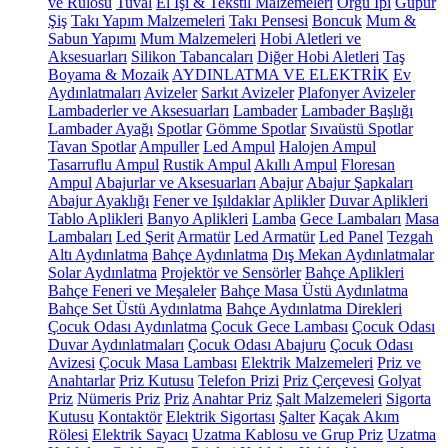
ve Rulosu
Tuval
El İşi & Tekstil Malzemeleri
Örgü İpi
Güpür
Şiş
Takı Yapım Malzemeleri
Takı Pensesi
Boncuk
Mum &
Sabun Yapımı
Mum Malzemeleri
Hobi Aletleri ve
Aksesuarları
Silikon Tabancaları
Diğer Hobi Aletleri
Taş
Boyama & Mozaik
AYDINLATMA VE ELEKTRİK
Ev
Aydınlatmaları
Avizeler
Sarkıt Avizeler
Plafonyer Avizeler
Lambaderler ve Aksesuarları
Lambader
Lambader Başlığı
Lambader Ayağı
Spotlar
Gömme Spotlar
Sıvaüstü Spotlar
Tavan Spotlar
Ampuller
Led Ampul
Halojen Ampul
Tasarruflu Ampul
Rustik Ampul
Akıllı Ampul
Floresan
Ampul
Abajurlar ve Aksesuarları
Abajur
Abajur Şapkaları
Abajur Ayaklığı
Fener ve Işıldaklar
Aplikler
Duvar Aplikleri
Tablo Aplikleri
Banyo Aplikleri
Lamba
Gece Lambaları
Masa
Lambaları
Led Şerit
Armatür
Led Armatür
Led Panel
Tezgah
Altı Aydınlatma
Bahçe Aydınlatma
Dış Mekan Aydınlatmalar
Solar Aydınlatma
Projektör ve Sensörler
Bahçe Aplikleri
Bahçe Feneri ve Meşaleler
Bahçe Masa Üstü Aydınlatma
Bahçe Set Üstü Aydınlatma
Bahçe Aydınlatma Direkleri
Çocuk Odası Aydınlatma
Çocuk Gece Lambası
Çocuk Odası
Duvar Aydınlatmaları
Çocuk Odası Abajuru
Çocuk Odası
Avizesi
Çocuk Masa Lambası
Elektrik Malzemeleri
Priz ve
Anahtarlar
Priz Kutusu
Telefon Prizi
Priz Çerçevesi
Golyat
Priz
Nümeris Priz
Priz
Anahtar Priz
Şalt Malzemeleri
Sigorta
Kutusu
Kontaktör
Elektrik Sigortası
Şalter
Kaçak Akım
Rölesi
Elektrik Sayacı
Uzatma Kablosu ve Grup Priz
Uzatma