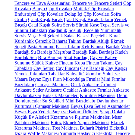
Tencere ve Tava Aksesuarları
Tencere ve Tencere Setleri
Çöp
Kovaları
Banyo Çöp Kovaları
Mutfak Çöp Kovaları
Endüstriyel Çöp Kovaları
Dolap İçi Çöp Kovaları
Sofra
Grubu
Çatal,Kaşık,Bıçak
Çatal Kaşık Bıçak Takımı
Yemek
Bıçağı
Çatal
Kaşık
Sofra Servis
Sürahi
Kase
Tepsi
Servis ve
Sunum Tabakları
Yağdanlık
Sosluk, Reçellik
Yumurtalık
Servis Maşa Seti
Şekerlik
Salata Kasesi
Peçetelik
Karaf
Kürdanlık
Çerezlik
Baharat Takımı
Bardak Altlığı
Ekmek
Sepeti
Pasta Sunumu
Pasta Takımı
Kek Fanusu
Bardak
Viski
Bardağı
Su Bardağı
Meşrubat Bardağı
Rakı Bardağı
Kadeh
Bardak Seti
Bira Bardağı
Shot Bardağı
Çay ve Kahve
Sunumu
Sütlük
Kahve Fincanı
Kupa
Fincan Takımı
Çay
Tabakları
Çay Setleri
Çay Fincanı
Çay Bardağı
Çay Kaşığı
Yemek Takımları
Tabaklar
Kahvaltı Takımları
Suluk ve
Matara
Beyaz Eşya
Fırın
Mikrodalga Fırınlar
Mini Fırınlar
Buzdolabı
Çamaşır Makinesi
Ocak
Ankastre Ürünleri
Ankastre Setler
Ankastre Ocaklar
Ankastre Fırınlar
Ankastre
Davlumbazlar
Bulaşık Makineleri
Kurutma Makinesi
Derin
Dondurucular
Su Sebilleri
Mini Buzdolabı
Davlumbazlar
Kurutmalı Çamaşır Makinesi
Beyaz Eşya Setleri
Aspiratörler
Beyaz Eşya Yedek Parça ve Bakım Ürünleri
Şarap Dolabı
Küçük Ev Aletleri
Kızartma ve Pişirme Makineleri
Mısır
Patlatma Makinesi
Fritöz
Ekmek Yapma Makinesi
Ekmek
Kızartma Makinesi
Tost Makinesi
Buharlı Pişirici
Elektrikli
Izgara
Waffle Makinesi
Yumurta Haşlayıcı
Elektrikli Tencere