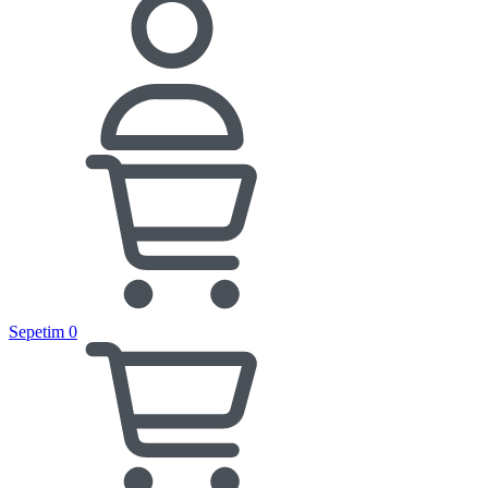
Sepetim
0