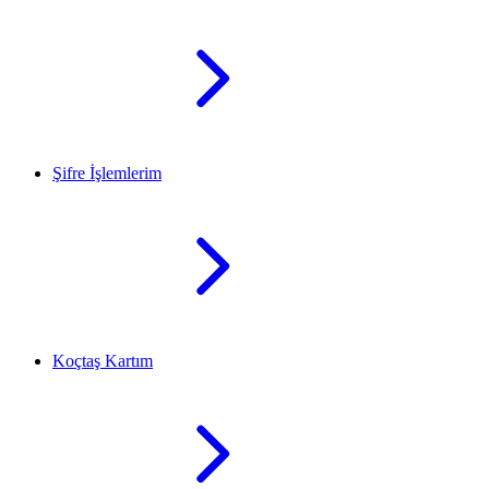
Şifre İşlemlerim
Koçtaş Kartım