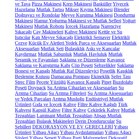
ve Tava
Pizza Makinesi
Krep Makinesi
Basküller
Yiyecek
Hazırlama
Mutfak Tartısı
Mikser
Kıyma Makinesi
Blender
Doğrayıcı ve Rondolar
Meyve Kurutma Makinesi
Dondurma
Makinesi
Hamur Yoğurma Makinesi ve Mutfak Şefleri
Yoğurt
Makinesi
Mutfak Robotu
İçecek Hazırlama
Narenciye
Sıkacağı
Çay Makineleri
Kahve Makinesi
Kettle ve Su
Isıtıcılar
Katı Meyve Sıkacağı
Elektrikli Semaver
Elektrikli
Cezve
Küçük Ev Aletleri Yedek Parça ve Aksesuarları
Mutfak
Aksesuarları
Mutfak Seti
Bulaşıklık
Askı ve Kancalar
Kaydırmaz
Mutfak Sabunluk
Mutfak Havluluk
Mutfak
Seramik ve Fayansları
Saklama ve Düzenleme
Kavanoz
Saklama ve Karıştırma Kabı
Çöp Poşeti
Sebzelikler
Saklama
Bonesi ve Kapağı
Mutfak Raf Düzenleyici
Poşetlik
Kaşıklık
Beslenme Kutusu
Damacana Pompası
Ekmeklik
Sefer Tası
Streç Film
Peçete Yüzüğü
Kavanoz Kapağı
Pipet
Buzdolabı
Poşeti
Doypack
Su Arıtma Cihazları ve Aksesuarları
Su
Arıtma Cihazları
Su Arıtma Filtreleri
Su Arıtma Aksesuarları
ve Yedek Parçaları
Arıtma Musluğu
Endüstriyel Mutfak
Ürünleri
Gıda ve İçecek
Kahve
Filtre Kahve Kağıdı
Türk
Kahvesi
Kapsül Kahve
Filtre Kahve
Çekirdek Kahve
Mutfak
Tezgahları
Laminant Mutfak Tezgahları
Ahşap Mutfak
Tezgahları
Bulaşık Makineleri
Derin Dondurucular
Su
Sebilleri
DEKORASYON VE EV GEREÇLERİ
Yılbaşı
Ürünleri
Yılbaşı Ağacı
Yılbaşı Aydınlatmaları
Yılbaşı Ağacı
Süsleri
Yılbaşı Sepeti
Yılbaşı Parti Malzemeleri
Dekoratif