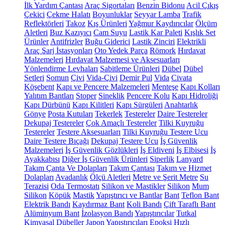
İlk Yardım Çantası
Araç Sigortaları
Benzin Bidonu
Acil Çıkış
Çekici
Çekme Halatı
Boyunluklar
Seyyar Lamba
Trafik
Reflektörleri
Takoz
Kış Ürünleri
Yağmur Kaydırıcılar
Ölçüm
Aletleri
Buz Kazıyıcı
Cam Suyu
Lastik Kar Paleti
Kışlık Set
Ürünler
Antifrizler
Buğu Giderici
Lastik Zinciri
Elektrikli
Araç Şarj İstasyonları
Oto Yedek Parça
Römork
Hırdavat
Malzemeleri
Hırdavat Malzemesi ve Aksesuarları
Yönlendirme Levhaları
Sabitleme Ürünleri
Dübel
Dübel
Setleri
Somun
Çivi
Vida-Çivi
Demir Pul
Vida
Civata
Köşebent
Kapı ve Pencere Malzemeleri
Menteşe
Kapı Kolları
Yalıtım Bantları
Stoper
Sineklik
Pencere Kolu
Kapı Hidroliği
Kapı Dürbünü
Kapı Kilitleri
Kapı Sürgüleri
Anahtarlık
Gönye
Posta Kutuları
Tekerlek
Testereler
Daire Testereler
Dekupaj Testereler
Çok Amaçlı Testereler
Tilki Kuyruğu
Testereler
Testere Aksesuarları
Tilki Kuyruğu Testere Ucu
Daire Testere Bıçağı
Dekupaj Testere Ucu
İş Güvenlik
Malzemeleri
İş Güvenlik Gözlükleri
İş Eldiveni
İş Elbisesi
İş
Ayakkabısı
Diğer İş Güvenlik Ürünleri
Siperlik
Lanyard
Takım Çanta Ve Dolapları
Takım Çantası
Takım ve Hizmet
Dolapları
Avadanlık
Ölçü Aletleri
Metre ve Şerit Metre
Su
Terazisi
Oda Termostatı
Silikon ve Mastikler
Silikon
Mum
Silikon
Köpük
Mastik
Yapıştırıcı ve Bantlar
Bant
Teflon Bant
Elektrik Bandı
Kaydırmaz Bant
Koli Bandı
Çift Taraflı Bant
Alüminyum Bant
İzolasyon Bandı
Yapıştırıcılar
Tutkal
Kimyasal Dübeller
Japon Yapıştırıcıları
Epoksi
Hızlı