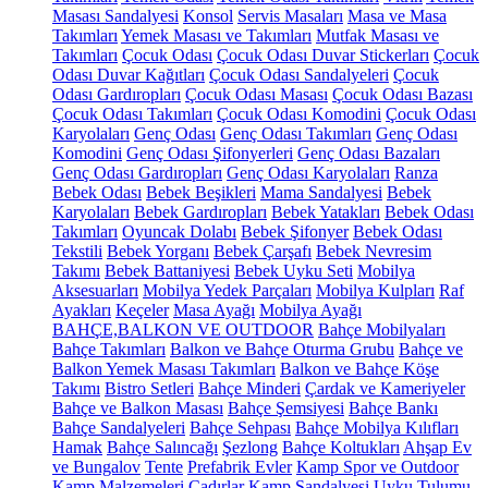
Masası Sandalyesi
Konsol
Servis Masaları
Masa ve Masa
Takımları
Yemek Masası ve Takımları
Mutfak Masası ve
Takımları
Çocuk Odası
Çocuk Odası Duvar Stickerları
Çocuk
Odası Duvar Kağıtları
Çocuk Odası Sandalyeleri
Çocuk
Odası Gardıropları
Çocuk Odası Masası
Çocuk Odası Bazası
Çocuk Odası Takımları
Çocuk Odası Komodini
Çocuk Odası
Karyolaları
Genç Odası
Genç Odası Takımları
Genç Odası
Komodini
Genç Odası Şifonyerleri
Genç Odası Bazaları
Genç Odası Gardıropları
Genç Odası Karyolaları
Ranza
Bebek Odası
Bebek Beşikleri
Mama Sandalyesi
Bebek
Karyolaları
Bebek Gardıropları
Bebek Yatakları
Bebek Odası
Takımları
Oyuncak Dolabı
Bebek Şifonyer
Bebek Odası
Tekstili
Bebek Yorganı
Bebek Çarşafı
Bebek Nevresim
Takımı
Bebek Battaniyesi
Bebek Uyku Seti
Mobilya
Aksesuarları
Mobilya Yedek Parçaları
Mobilya Kulpları
Raf
Ayakları
Keçeler
Masa Ayağı
Mobilya Ayağı
BAHÇE,BALKON VE OUTDOOR
Bahçe Mobilyaları
Bahçe Takımları
Balkon ve Bahçe Oturma Grubu
Bahçe ve
Balkon Yemek Masası Takımları
Balkon ve Bahçe Köşe
Takımı
Bistro Setleri
Bahçe Minderi
Çardak ve Kameriyeler
Bahçe ve Balkon Masası
Bahçe Şemsiyesi
Bahçe Bankı
Bahçe Sandalyeleri
Bahçe Sehpası
Bahçe Mobilya Kılıfları
Hamak
Bahçe Salıncağı
Şezlong
Bahçe Koltukları
Ahşap Ev
ve Bungalov
Tente
Prefabrik Evler
Kamp Spor ve Outdoor
Kamp Malzemeleri
Çadırlar
Kamp Sandalyesi
Uyku Tulumu