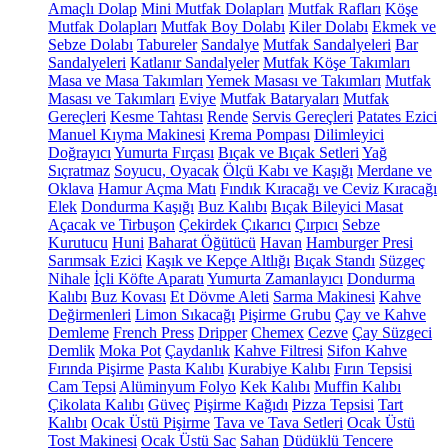
Amaçlı Dolap
Mini Mutfak Dolapları
Mutfak Rafları
Köşe
Mutfak Dolapları
Mutfak Boy Dolabı
Kiler Dolabı
Ekmek ve
Sebze Dolabı
Tabureler
Sandalye
Mutfak Sandalyeleri
Bar
Sandalyeleri
Katlanır Sandalyeler
Mutfak Köşe Takımları
Masa ve Masa Takımları
Yemek Masası ve Takımları
Mutfak
Masası ve Takımları
Eviye
Mutfak Bataryaları
Mutfak
Gereçleri
Kesme Tahtası
Rende
Servis Gereçleri
Patates Ezici
Manuel Kıyma Makinesi
Krema Pompası
Dilimleyici
Doğrayıcı
Yumurta Fırçası
Bıçak ve Bıçak Setleri
Yağ
Sıçratmaz
Soyucu, Oyacak
Ölçü Kabı ve Kaşığı
Merdane ve
Oklava
Hamur Açma Matı
Fındık Kıracağı ve Ceviz Kıracağı
Elek
Dondurma Kaşığı
Buz Kalıbı
Bıçak Bileyici Masat
Açacak ve Tirbuşon
Çekirdek Çıkarıcı
Çırpıcı
Sebze
Kurutucu
Huni
Baharat Öğütücü
Havan
Hamburger Presi
Sarımsak Ezici
Kaşık ve Kepçe Altlığı
Bıçak Standı
Süzgeç
Nihale
İçli Köfte Aparatı
Yumurta Zamanlayıcı
Dondurma
Kalıbı
Buz Kovası
Et Dövme Aleti
Sarma Makinesi
Kahve
Değirmenleri
Limon Sıkacağı
Pişirme Grubu
Çay ve Kahve
Demleme
French Press
Dripper
Chemex
Cezve
Çay Süzgeci
Demlik
Moka Pot
Çaydanlık
Kahve Filtresi
Sifon Kahve
Fırında Pişirme
Pasta Kalıbı
Kurabiye Kalıbı
Fırın Tepsisi
Cam Tepsi
Alüminyum Folyo
Kek Kalıbı
Muffin Kalıbı
Çikolata Kalıbı
Güveç
Pişirme Kağıdı
Pizza Tepsisi
Tart
Kalıbı
Ocak Üstü Pişirme
Tava ve Tava Setleri
Ocak Üstü
Tost Makinesi
Ocak Üstü Sac
Sahan
Düdüklü Tencere