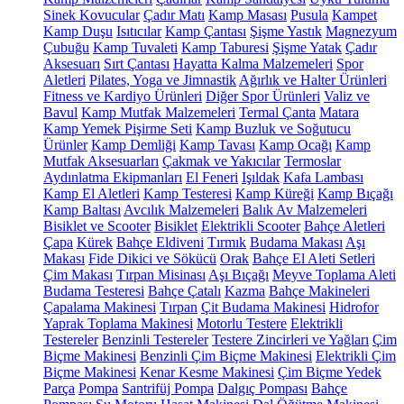
Sinek Kovucular
Çadır Matı
Kamp Masası
Pusula
Kampet
Kamp Duşu
Isıtıcılar
Kamp Çantası
Şişme Yastık
Magnezyum
Çubuğu
Kamp Tuvaleti
Kamp Taburesi
Şişme Yatak
Çadır
Aksesuarı
Sırt Çantası
Hayatta Kalma Malzemeleri
Spor
Aletleri
Pilates, Yoga ve Jimnastik
Ağırlık ve Halter Ürünleri
Fitness ve Kardiyo Ürünleri
Diğer Spor Ürünleri
Valiz ve
Bavul
Kamp Mutfak Malzemeleri
Termal Çanta
Matara
Kamp Yemek Pişirme Seti
Kamp Buzluk ve Soğutucu
Ürünler
Kamp Demliği
Kamp Tavası
Kamp Ocağı
Kamp
Mutfak Aksesuarları
Çakmak ve Yakıcılar
Termoslar
Aydınlatma Ekipmanları
El Feneri
Işıldak
Kafa Lambası
Kamp El Aletleri
Kamp Testeresi
Kamp Küreği
Kamp Bıçağı
Kamp Baltası
Avcılık Malzemeleri
Balık Av Malzemeleri
Bisiklet ve Scooter
Bisiklet
Elektrikli Scooter
Bahçe Aletleri
Çapa
Kürek
Bahçe Eldiveni
Tırmık
Budama Makası
Aşı
Makası
Fide Dikici ve Sökücü
Orak
Bahçe El Aleti Setleri
Çim Makası
Tırpan Misinası
Aşı Bıçağı
Meyve Toplama Aleti
Budama Testeresi
Bahçe Çatalı
Kazma
Bahçe Makineleri
Çapalama Makinesi
Tırpan
Çit Budama Makinesi
Hidrofor
Yaprak Toplama Makinesi
Motorlu Testere
Elektrikli
Testereler
Benzinli Testereler
Testere Zincirleri ve Yağları
Çim
Biçme Makinesi
Benzinli Çim Biçme Makinesi
Elektrikli Çim
Biçme Makinesi
Kenar Kesme Makinesi
Çim Biçme Yedek
Parça
Pompa
Santrifüj Pompa
Dalgıç Pompası
Bahçe