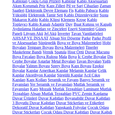
Kabloları
Çoklu Grup Prizleri
Kablolar
Kablo Aksesuarları
Akım Korumalı Priz
Kapı Zilleri
Pil ve Şarj Cihazları
Zaman
Saatleri
Elektronik Devre Elemanı
Fiş
Kablo Pabucu
Kablo
Yüksüğü
Elektronik Tamir Seti
Kablo Düzenleyiciler
Susta
Makaron Kablo
Kablo Klipsi
Klemens
Kroşe
Kablo
Toplayıcı
Kablo Kanalı
Adaptör
Duy
Buat Kutusu ve Kapağı
Aydınlatma Halatları ve Zincirleri
Enerji Sistemleri
Güneş
Paneli
Lityum Akü
Jel Akü
İnverter
Tavan Vantilatörleri
AHŞAP VE İNŞAAT
Ahşap Yer Döşeme
Parke
Parke Profil
ve Aksesuarları
Süpürgelik
Boya ve Boya Malzemeleri
Hobi
Boyaları
Tempare Boyası
Boya Malzemeleri
Tinerler
Maskeleme Bandı
Vernik
Spatula
Hışır Örtü
Duvar Macunu
Boya Fırçaları
Boya Rulosu
Mala
Boya
İç Cephe Boyalar
Dış
Cephe Boyalar
Astarlar
Metal Boyaları
Tavan Boyaları
Yağlı
Boyalar
Yalıtım Boyası
Sprey Boya
Kapı Boyası
Epoksi
Boyalar
Kapılar
Amerikan Kapılar
Melamin Kapılar
Çelik
Kapılar
Akordiyon Kapılar
Sürgülü Kapılar
Acil Çıkış
Kapıları
Kapı Kolları
Seramik ve Fayans
Banyo Seramik ve
Fayansları
Yer Seramik ve Fayansları
Mutfak Seramik ve
Fayansları
Karo
Mozaik
Mutfak Tezgahları
Laminant Mutfak
Tezgahları
Ahşap Mutfak Tezgahları
PVC Zemin Kaplama
Duvar Ürünleri
Duvar Kağıtları
Boyanabilir Duvar Kağıtları
3 Boyutlu Duvar Kağıtları
Duvar Stickerları ve Etiketleri
Dekoratif Duvar Kağıtları
Yapışkanlı Folyolar
Çocuk Odası
Duvar Stickerları
Çocuk Odası Duvar Kağıtları
Duvar Kağıdı