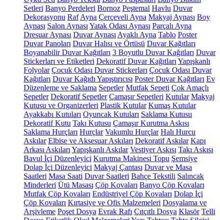
Setleri
Banyo Perdeleri
Bornoz
Peştemal
Havlu
Duvar
Dekorasyonu
Raf
Ayna
Çerçeveli Ayna
Makyaj Aynası
Boy
Aynası
Salon Aynası
Yatak Odası Aynası
Parçalı Ayna
Dresuar Aynası
Duvar Aynası
Ayaklı Ayna
Tablo
Poster
Duvar Panoları
Duvar Halısı ve Örtüsü
Duvar Kağıtları
Boyanabilir Duvar Kağıtları
3 Boyutlu Duvar Kağıtları
Duvar
Stickerları ve Etiketleri
Dekoratif Duvar Kağıtları
Yapışkanlı
Folyolar
Çocuk Odası Duvar Stickerları
Çocuk Odası Duvar
Kağıtları
Duvar Kağıdı Yapıştırıcısı
Poster Duvar Kağıtları
Ev
Düzenleme ve Saklama
Sepetler
Mutfak Sepeti
Çok Amaçlı
Sepetler
Dekoratif Sepetler
Çamaşır Sepetleri
Kutular
Makyaj
Kutusu ve Organizerleri
Plastik Kutular
Kumaş Kutular
Ayakkabı Kutuları
Oyuncak Kutuları
Saklama Kutusu
Dekoratif Kutu
Takı Kutusu
Çamaşır Kurutma Askısı
Saklama Hurçları
Hurçlar
Vakumlu Hurçlar
Halı Hurcu
Askılar
Elbise ve Aksesuar Askıları
Dekoratif Askılar
Kapı
Arkası Askıları
Yapışkanlı Askılar
Vestiyer Askısı
Takı Askısı
Bavul İçi Düzenleyici
Kurutma Makinesi Topu
Şemsiye
Dolap İçi Düzenleyici
Makyaj Çantası
Duvar ve Masa
Saatleri
Masa Saati
Duvar Saatleri
Bahçe Tekstili
Salıncak
Minderleri
Ütü Masası
Çöp Kovaları
Banyo Çöp Kovaları
Mutfak Çöp Kovaları
Endüstriyel Çöp Kovaları
Dolap İçi
Çöp Kovaları
Kırtasiye ve Ofis Malzemeleri
Dosyalama ve
Arşivleme
Poşet Dosya
Evrak Rafı
Çıtçıtlı Dosya
Klasör
Telli