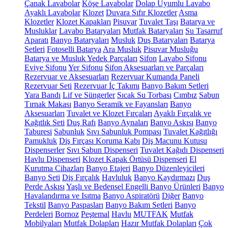
Çanak Lavabolar
Köşe Lavabolar
Dolap Uyumlu Lavabo
Ayaklı Lavabolar
Klozet
Duvara Sıfır Klozetler
Asma
Klozetler
Klozet Kapakları
Pisuvar
Tuvalet Taşı
Batarya ve
Musluklar
Lavabo Bataryaları
Mutfak Bataryaları
Su Tasarruf
Aparatı
Banyo Bataryaları
Musluk
Duş Bataryaları
Batarya
Setleri
Fotoselli Batarya
Ara Musluk
Pisuvar Musluğu
Batarya ve Musluk Yedek Parçaları
Sifon
Lavabo Sifonu
Eviye Sifonu
Yer Sifonu
Sifon Aksesuarları ve Parçaları
Rezervuar ve Aksesuarları
Rezervuar Kumanda Paneli
Rezervuar Seti
Rezervuar İç Takımı
Banyo Bakım Setleri
Yara Bandı
Lif ve Süngerler
Sıcak Su Torbası
Cımbız
Sabun
Tırnak Makası
Banyo Seramik ve Fayansları
Banyo
Aksesuarları
Tuvalet ve Klozet Fırçaları
Ayaklı Fırçalık ve
Kağıtlık Seti
Duş Rafı
Banyo Aynaları
Banyo Askısı
Banyo
Taburesi
Sabunluk
Sıvı Sabunluk Pompası
Tuvalet Kağıtlığı
Pamukluk
Diş Fırçası Koruma Kabı
Diş Macunu Kutusu
Dispenserler
Sıvı Sabun Dispenseri
Tuvalet Kağıdı Dispenseri
Havlu Dispenseri
Klozet Kapak Örtüsü Dispenseri
El
Kurutma Cihazları
Banyo Etajeri
Banyo Düzenleyicileri
Banyo Seti
Diş Fırçalık
Havluluk
Banyo Kaydırmazı
Duş
Perde Askısı
Yaşlı ve Bedensel Engelli Banyo Ürünleri
Banyo
Havalandırma ve Isıtma
Banyo Aspiratörü
Diğer
Banyo
Tekstil
Banyo Paspasları
Banyo Bakım Setleri
Banyo
Perdeleri
Bornoz
Peştemal
Havlu
MUTFAK
Mutfak
Mobilyaları
Mutfak Dolapları
Hazır Mutfak Dolapları
Çok