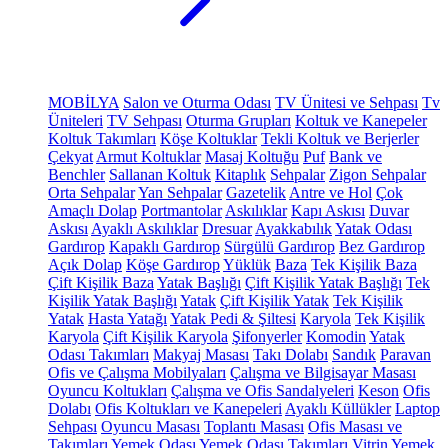
MOBİLYA
Salon ve Oturma Odası
TV Ünitesi ve Sehpası
Tv
Üniteleri
TV Sehpası
Oturma Grupları
Koltuk ve Kanepeler
Koltuk Takımları
Köşe Koltuklar
Tekli Koltuk ve Berjerler
Çekyat
Armut Koltuklar
Masaj Koltuğu
Puf
Bank ve
Benchler
Sallanan Koltuk
Kitaplık
Sehpalar
Zigon Sehpalar
Orta Sehpalar
Yan Sehpalar
Gazetelik
Antre ve Hol
Çok
Amaçlı Dolap
Portmantolar
Askılıklar
Kapı Askısı
Duvar
Askısı
Ayaklı Askılıklar
Dresuar
Ayakkabılık
Yatak Odası
Gardırop
Kapaklı Gardırop
Sürgülü Gardırop
Bez Gardırop
Açık Dolap
Köşe Gardırop
Yüklük
Baza
Tek Kişilik Baza
Çift Kişilik Baza
Yatak Başlığı
Çift Kişilik Yatak Başlığı
Tek
Kişilik Yatak Başlığı
Yatak
Çift Kişilik Yatak
Tek Kişilik
Yatak
Hasta Yatağı
Yatak Pedi & Şiltesi
Karyola
Tek Kişilik
Karyola
Çift Kişilik Karyola
Şifonyerler
Komodin
Yatak
Odası Takımları
Makyaj Masası
Takı Dolabı
Sandık
Paravan
Ofis ve Çalışma Mobilyaları
Çalışma ve Bilgisayar Masası
Oyuncu Koltukları
Çalışma ve Ofis Sandalyeleri
Keson
Ofis
Dolabı
Ofis Koltukları ve Kanepeleri
Ayaklı Küllükler
Laptop
Sehpası
Oyuncu Masası
Toplantı Masası
Ofis Masası ve
Takımları
Yemek Odası
Yemek Odası Takımları
Vitrin
Yemek