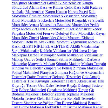
Yapıştırıcı
Merdivenler
Güvenlik Malzemeleri
Yangın
Söndürücü
Alarm
Kasa ve Kilitler
Çelik Kasa
Kilit
Kutu ve
Ambalaj Malzemeleri
Kargo Kutusu
Kargo Poşeti
Koli
Motosiklet Ürünleri
Motorsiklet Aksesuarları
Motosiklet
Kilidi
Motosiklet Stickerları
Motosiklet Rüzgarlık ve Siperlik
Motosiklet Aynası
Motosiklet Brandası
Motorsiklet Yedek
Parça
Motosiklet Fren Ekipmanları
Diğer Motosiklet Yedek
Parçaları
Motosiklet Fren ve Debriyaj Kolu
Motosiklet Kayışı
Motosiklet Zinciri
Motosiklet Giyim
Motorcu Eldiveni
Motorcu Botu ve Ayakkabısı
Motorcu Yağmurluk
Motosiklet
Kaskı
ELEKTRİKLİ EL ALETLERİ
Akülü Vidalamalar
Şarjlı Vidalamalar
Kablolu Vidalamalar
Vidalama Uçları
Matkaplar
Darbeli Matkaplar
Akülü Matkap ve Vidalamalar
Matkap Ucu ve Setleri
Somun Sıkma Makineleri
Darbesiz
Matkaplar
Manyetik Matkap
Sütunlu Matkap
Matkap Tezgahı
Kırıcılar ve Deliciler
Zımpara ve Polisaj
Zımpara Makineleri
Polisaj Makineleri
Planyalar
Zımpara Kağıdı ve Aksesuarları
Testereler
Daire Testereler
Dekupaj Testereler
Çok Amaçlı
Testereler
Tilki Kuyruğu Testereler
Testere Aksesuarları
Tilki
Kuyruğu Testere Ucu
Daire Testere Bıçağı
Dekupaj Testere
Ucu
Bahçe Makineleri
Çapalama Makinesi
Tırpan
Çit
Budama Makinesi
Hidrofor
Yaprak Toplama Makinesi
Motorlu Testere
Elektrikli Testereler
Benzinli Testereler
Testere Zincirleri ve Yağları
Çim Biçme Makinesi
Benzinli
Çim Biçme Makinesi
Elektrikli Çim Biçme Makinesi
Kenar