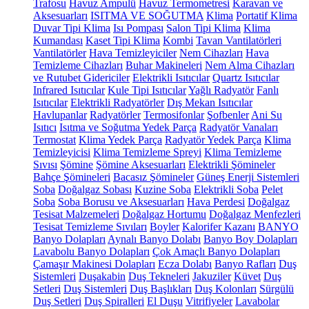
Trafosu
Havuz Ampulü
Havuz Termometresi
Karavan ve
Aksesuarları
ISITMA VE SOĞUTMA
Klima
Portatif Klima
Duvar Tipi Klima
Isı Pompası
Salon Tipi Klima
Klima
Kumandası
Kaset Tipi Klima
Kombi
Tavan Vantilatörleri
Vantilatörler
Hava Temizleyiciler
Nem Cihazları
Hava
Temizleme Cihazları
Buhar Makineleri
Nem Alma Cihazları
ve Rutubet Gidericiler
Elektrikli Isıtıcılar
Quartz Isıtıcılar
Infrared Isıtıcılar
Kule Tipi Isıtıcılar
Yağlı Radyatör
Fanlı
Isıtıcılar
Elektrikli Radyatörler
Dış Mekan Isıtıcılar
Havlupanlar
Radyatörler
Termosifonlar
Şofbenler
Ani Su
Isıtıcı
Isıtma ve Soğutma Yedek Parça
Radyatör Vanaları
Termostat
Klima Yedek Parça
Radyatör Yedek Parça
Klima
Temizleyicisi
Klima Temizleme Spreyi
Klima Temizleme
Sıvısı
Şömine
Şömine Aksesuarları
Elektrikli Şömineler
Bahçe Şömineleri
Bacasız Şömineler
Güneş Enerji Sistemleri
Soba
Doğalgaz Sobası
Kuzine Soba
Elektrikli Soba
Pelet
Soba
Soba Borusu ve Aksesuarları
Hava Perdesi
Doğalgaz
Tesisat Malzemeleri
Doğalgaz Hortumu
Doğalgaz Menfezleri
Tesisat Temizleme Sıvıları
Boyler
Kalorifer Kazanı
BANYO
Banyo Dolapları
Aynalı Banyo Dolabı
Banyo Boy Dolapları
Lavabolu Banyo Dolapları
Çok Amaçlı Banyo Dolapları
Çamaşır Makinesi Dolapları
Ecza Dolabı
Banyo Rafları
Duş
Sistemleri
Duşakabin
Duş Tekneleri
Jakuziler
Küvet
Duş
Setleri
Duş Sistemleri
Duş Başlıkları
Duş Kolonları
Sürgülü
Duş Setleri
Duş Spiralleri
El Duşu
Vitrifiyeler
Lavabolar