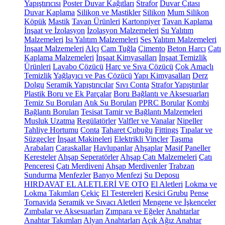
Yapıştırıcısı
Poster Duvar Kağıtları
Strafor
Duvar Çıtası
Duvar Kaplama
Silikon ve Mastikler
Silikon
Mum Silikon
Köpük
Mastik
Tavan Ürünleri
Kartonpiyer
Tavan Kaplama
İnşaat ve İzolasyon
İzolasyon Malzemeleri
Su Yalıtım
Malzemeleri
Isı Yalıtım Malzemeleri
Ses Yalıtım Malzemeleri
İnşaat Malzemeleri
Alçı
Cam Tuğla
Çimento
Beton Harcı
Çatı
Kaplama Malzemeleri
İnşaat Kimyasalları
İnşaat Temizlik
Ürünleri
Lavabo Çözücü
Harç ve Sıva Çözücü
Çok Amaçlı
Temizlik
Yağlayıcı ve Pas Çözücü
Yapı Kimyasalları
Derz
Dolgu
Seramik Yapıştırıcılar
Sıvı Conta
Strafor Yapıştırılar
Plastik Boru ve Ek Parçalar
Boru Bağlantı ve Aksesuarları
Temiz Su Boruları
Atık Su Boruları
PPRC Borular
Kombi
Bağlantı Boruları
Tesisat Tamir ve Bağlantı Malzemeleri
Musluk Uzatma
Regülatörler
Valfler ve Vanalar
Nipeller
Tahliye Hortumu
Conta
Taharet Çubuğu
Fittings
Tıpalar ve
Süzgeçler
İnşaat Makineleri
Elektrikli Vinçler
Taşıma
Arabaları
Caraskallar
Havlupanlar
Ahşaplar
Masif Paneller
Keresteler
Ahşap Seperatörler
Ahşap Çatı Malzemeleri
Çatı
Penceresi
Çatı Merdiveni
Ahşap Merdivenler
Trabzan
Sundurma
Menfezler
Banyo Menfezi
Su Deposu
HIRDAVAT EL ALETLERİ VE OTO
El Aletleri
Lokma ve
Lokma Takımları
Çekiç
El Testereleri
Kesici Grubu
Pense
Tornavida
Seramik ve Sıvacı Aletleri
Mengene ve İşkenceler
Zımbalar ve Aksesuarları
Zımpara ve Eğeler
Anahtarlar
Anahtar Takımları
Alyan Anahtarları
Açık Ağız Anahtar