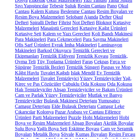
Dosya
Etiketlik
Okul Malzemeleri
Yazı Tahtası
Tahta Silgisi
Sıvı Yapıştırıcılar
Tebeşir
Suluk
Resim Çantası
Pano
Okul
Çantası
Kalem Kutusu
Beslenme Çantası
Resim Boyaları ve
Resim Boya Malzemeleri
Selobant
Ajanda
Defter
Okul
Defteri
Spiralli Defter
Fihrist
Not Defteri
Bloknot
Kırtasiye
Malzemeleri
Masaüstü Gereçleri
Kırtasiye Kağıt Ürünleri
Kırtasiye Seti
Kalem ve Yazı Gereçleri
Koli Bandı Makinesi
Para Makineleri
Para Çekmeceleri
Para Sayma Makineleri
Ofis Sarf Ürünleri
Evrak İmha Makineleri
Laminasyon
Makineleri
Barkod Okuyucu
Temizlik Gereçleri ve
Ekipmanları
Temizlik Eldiveni
Temizlik Kovası
Temizlik,
Ovma Teli
Tüy Toplama Ürünleri
Faraş
Çekpas
Fırça ve
Süpürge
Temizlik Bezleri
Temizlik Süngeri
Paspas ve Mop
Kâğıt Havlu
Tuvalet Kağıdı
Islak Mendil
Ev Temizlik
Malzemeleri
Tuvalet Temizleyici
Yüzey Temizleyiciler
Yağ,
Kireç ve Pas Çözücüler
Çubuklu Oda Kokusu
Oda Kokusu
Halı Temizleyiciler
Ahşap Temizleyiciler ve Bakım Ürünleri
Cam ve Parlak Yüzey Temizleyiciler
Mutfak ve Banyo
Temizleyiciler
Bulaşık Makinesi Deterjanı
Yumuşatıcı
Çamaşır Deterjanı
Elde Bulaşık Deterjanı
Çamaşır Leke
Çıkarıcılar
Kolonya
Pazar Arabası ve Çantası
Eğlence
Ürünleri
Parti Malzemeleri
Puzzle
Hobi Malzemeleri
Hobi
Boya ve Resim Malzemeleri
Ahşap Boyaları
Akrilik Boyalar
Sulu Boya
Yağlı Boya Seti
Eskitme Boyası
Cam ve Seramik
Boyaları
Metalik Boya
Şövale
Kumaş Boyaları
Resim Fırçası