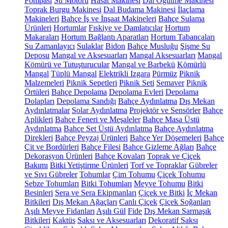
Pompası
Su Motoru
Hasat Makinesi
Dal Öğütme Makinesi
Toprak Burgu Makinesi
Dal Budama Makinesi
İlaçlama
Makineleri
Bahçe İş ve İnşaat Makineleri
Bahçe Sulama
Ürünleri
Hortumlar
Fıskiye ve Damlatıcılar
Hortum
Makaraları
Hortum Bağlantı Aparatları
Hortum Tabancaları
Su Zamanlayıcı
Sulaklar
Bidon
Bahçe Musluğu
Şişme Su
Deposu
Mangal ve Aksesuarları
Mangal Aksesuarları
Mangal
Kömürü ve Tutuşturucular
Mangal ve Barbekü
Kömürlü
Mangal
Tüplü Mangal
Elektrikli Izgara
Pürmüz
Piknik
Malzemeleri
Piknik Sepetleri
Piknik Seti
Semaver
Piknik
Örtüleri
Bahçe Depolama
Depolama Evleri
Depolama
Dolapları
Depolama Sandığı
Bahçe Aydınlatma
Dış Mekan
Aydınlatmalar
Solar Aydınlatma
Projektör ve Sensörler
Bahçe
Aplikleri
Bahçe Feneri ve Meşaleler
Bahçe Masa Üstü
Aydınlatma
Bahçe Set Üstü Aydınlatma
Bahçe Aydınlatma
Direkleri
Bahçe Peyzaj Ürünleri
Bahçe Yer Döşemeleri
Bahçe
Çit ve Bordürleri
Bahçe Filesi
Bahçe Gizleme Ağları
Bahçe
Dekorasyon Ürünleri
Bahçe Kovaları
Toprak ve Çiçek
Bakımı
Bitki Yetiştirme Ürünleri
Torf ve Topraklar
Gübreler
ve Sıvı Gübreler
Tohumlar
Çim Tohumu
Çiçek Tohumu
Sebze Tohumları
Bitki Tohumları
Meyve Tohumu
Bitki
Besinleri
Sera ve Sera Ekipmanları
Çiçek ve Bitki
İç Mekan
Bitkileri
Dış Mekan Ağaçları
Canlı Çiçek
Çiçek Soğanları
Aşılı Meyve Fidanları
Aşılı Gül
Fide
Dış Mekan Sarmaşık
Bitkileri
Kaktüs
Saksı ve Aksesuarları
Dekoratif Saksı