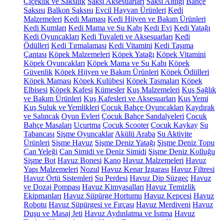
Çiçeklik ve Saksılık
Saksı Aksesuarları
Saksı Altlığı
Bahçe
Saksısı
Balkon Saksısı
Evcil Hayvan Ürünleri
Kedi
Malzemeleri
Kedi Maması
Kedi Hijyen ve Bakım Ürünleri
Kedi Kumları
Kedi Mama ve Su Kabı
Kedi Evi
Kedi Yatağı
Kedi Oyuncakları
Kedi Tuvaleti ve Aksesuarları
Kedi
Ödülleri
Kedi Tırmalaması
Kedi Vitamini
Kedi Taşıma
Çantası
Köpek Malzemeleri
Köpek Yatağı
Köpek Vitamini
Köpek Oyuncakları
Köpek Mama ve Su Kabı
Köpek
Güvenlik
Köpek Hijyen ve Bakım Ürünleri
Köpek Ödülleri
Köpek Maması
Köpek Kulübesi
Köpek Tasmaları
Köpek
Elbisesi
Köpek Kafesi
Kümesler
Kuş Malzemeleri
Kuş Sağlık
ve Bakım Ürünleri
Kuş Kafesleri ve Aksesuarları
Kuş Yemi
Kuş Suluk ve Yemlikleri
Çocuk Bahçe Oyuncakları
Kaydırak
ve Salıncak
Oyun Evleri
Çocuk Bahçe Sandalyeleri
Çocuk
Bahçe Masaları
Uçurtma
Çocuk Scooter
Çocuk Kaykay
Su
Tabancası
Şişme Oyuncaklar
Akülü Araba
Su Aktivite
Ürünleri
Şişme Havuz
Şişme Deniz Yatağı
Şişme Deniz Topu
Can Yeleği
Can Simidi ve Deniz Simidi
Şişme Deniz Kolluğu
Şişme Bot
Havuz Bonesi
Kano
Havuz Malzemeleri
Havuz
Yapı Malzemeleri
Nozul
Havuz Kenar Izgarası
Havuz Filtresi
Havuz Örtü Sistemleri
Su Perdesi
Havuz Dip Süzgeç
Havuz
ve Dozaj Pompası
Havuz Kimyasalları
Havuz Temizlik
Ekipmanları
Havuz Süpürge Hortumu
Havuz Kepçesi
Havuz
Robotu
Havuz Süpürgesi ve Fırçası
Havuz Merdiveni
Havuz
Duşu ve Masaj Jeti
Havuz Aydınlatma ve Isıtma
Havuz