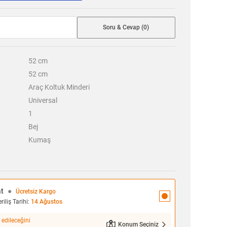
Soru & Cevap (0)
52
cm
52
cm
Araç Koltuk Minderi
Universal
1
Bej
Kumaş
at
●
Ücretsiz Kargo
iliş Tarihi:
14 Ağustos
 edileceğini
Konum Seçiniz