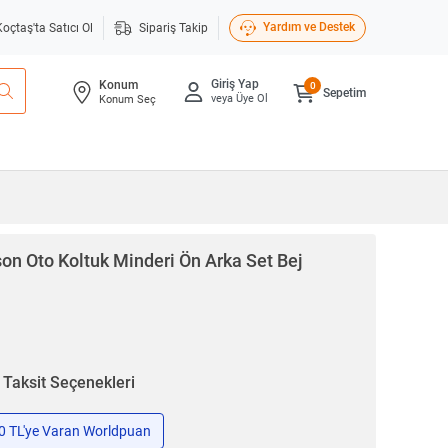
Yardım ve Destek
Koçtaş'ta Satıcı Ol
Sipariş Takip
Giriş Yap
Konum
0
Sepetim
veya Üye Ol
Konum Seç
n Oto Koltuk Minderi Ön Arka Set Bej
n
Taksit Seçenekleri
50 TL'ye Varan Worldpuan