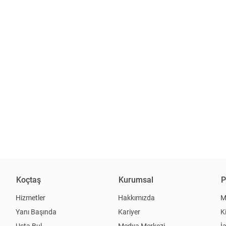
Koçtaş
Kurumsal
P
Hizmetler
Hakkımızda
M
Yanı Başında
Kariyer
K
Usta Bul
Medya Merkezi
İ