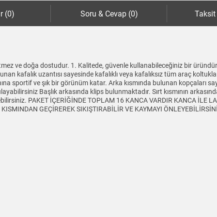
r (0)
Soru & Cevap (0)
Taksit
mez ve doğa dostudur. 1. Kalitede, güvenle kullanabileceğiniz bir üründür
lunan kafalık uzantısı sayesinde kafalıklı veya kafalıksız tüm araç koltukl
aynına sportif ve şık bir görünüm katar. Arka kısmında bulunan kopçaları sa
yabilirsiniz Başlık arkasında klips bulunmaktadır. Sırt kısmının arkasında 
tleyebilirsiniz. PAKET İÇERİĞİNDE TOPLAM 16 KANCA VARDIR KANCA İLE
SMINDAN GEÇİREREK SIKIŞTIRABİLİR VE KAYMAYI ÖNLEYEBİLİRSİNİZ Ürü