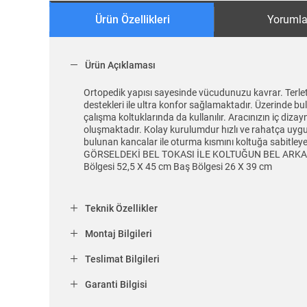
Ürün Özellikleri
Yorumla
Ürün Açıklaması
Ortopedik yapısı sayesinde vücudunuzu kavrar. Terlet
destekleri ile ultra konfor sağlamaktadır. Üzerinde bu
çalışma koltuklarında da kullanılır. Aracınızın iç diz
oluşmaktadır. Kolay kurulumdur hızlı ve rahatça uygula
bulunan kancalar ile oturma kısmını koltuğa sabi
GÖRSELDEKİ BEL TOKASI İLE KOLTUĞUN BEL ARKA KI
Bölgesi 52,5 X 45 cm Baş Bölgesi 26 X 39 cm
Teknik Özellikler
Montaj Bilgileri
Teslimat Bilgileri
Garanti Bilgisi