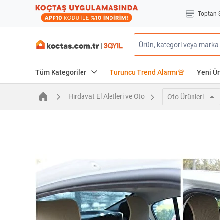
Toptan 
Tüm Kategoriler
Turuncu Trend Alarmı🚨
Yeni Ür
Hırdavat El Aletleri ve Oto
Oto Ürünleri