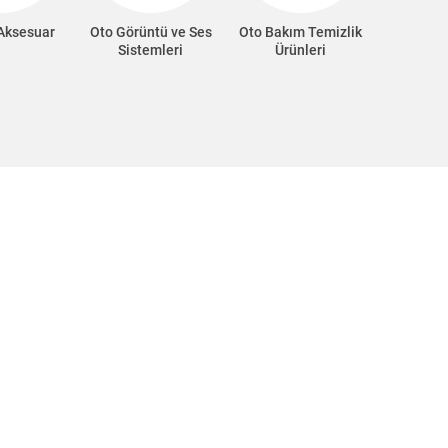
 Aksesuar
Oto Görüntü ve Ses
Oto Bakım Temizlik
Oto Süp
Sistemleri
Ürünleri