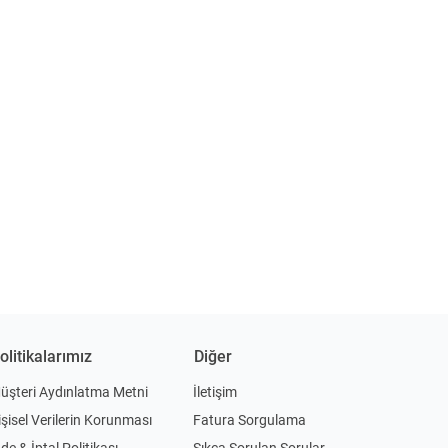
olitikalarımız
Diğer
üşteri Aydınlatma Metni
İletişim
işisel Verilerin Korunması
Fatura Sorgulama
ade & İptal Politikası
Sıkça Sorulan Sorular