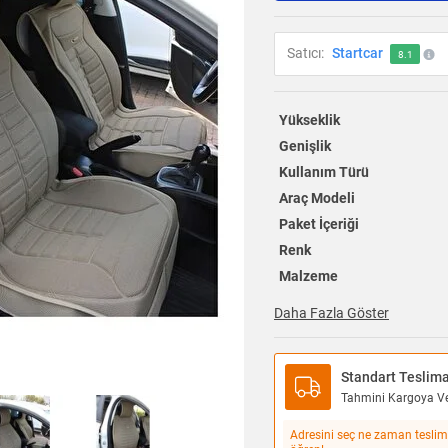
Satıcı:
Startcar
8.1
Yükseklik
Genişlik
Kullanım Türü
Araç Modeli
Paket İçeriği
Renk
Malzeme
Daha Fazla Göster
Standart Teslim
Tahmini Kargoya Ver
Adresini seç ne zaman teslim