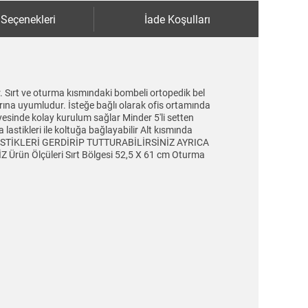
 Seçenekleri
İade Koşulları
. Sırt ve oturma kısmındaki bombeli ortopedik bel
arına uyumludur. İsteğe bağlı olarak ofis ortamında
yesinde kolay kurulum sağlar Minder 5'li setten
lastikleri ile koltuğa bağlayabilir Alt kısmında
 LASTİKLERİ GERDİRİP TUTTURABİLİRSİNİZ AYRICA
n Ölçüleri Sırt Bölgesi 52,5 X 61 cm Oturma