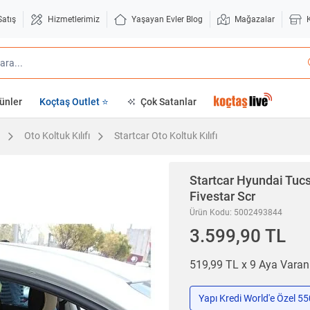
Satış
Hizmetlerimiz
Yaşayan Evler Blog
Mağazalar
ünler
Koçtaş Outlet ⭐
Çok Satanlar
Oto Koltuk Kılıfı
Startcar Oto Koltuk Kılıfı
Startcar
Hyundai Tucso
Fivestar Scr
Ürün Kodu: 5002493844
3.599,90 TL
519,99 TL x 9 Aya Vara
Yapı Kredi World'e Özel 5