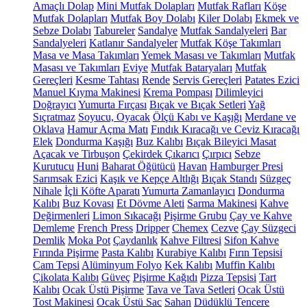
Amaçlı Dolap
Mini Mutfak Dolapları
Mutfak Rafları
Köşe
Mutfak Dolapları
Mutfak Boy Dolabı
Kiler Dolabı
Ekmek ve
Sebze Dolabı
Tabureler
Sandalye
Mutfak Sandalyeleri
Bar
Sandalyeleri
Katlanır Sandalyeler
Mutfak Köşe Takımları
Masa ve Masa Takımları
Yemek Masası ve Takımları
Mutfak
Masası ve Takımları
Eviye
Mutfak Bataryaları
Mutfak
Gereçleri
Kesme Tahtası
Rende
Servis Gereçleri
Patates Ezici
Manuel Kıyma Makinesi
Krema Pompası
Dilimleyici
Doğrayıcı
Yumurta Fırçası
Bıçak ve Bıçak Setleri
Yağ
Sıçratmaz
Soyucu, Oyacak
Ölçü Kabı ve Kaşığı
Merdane ve
Oklava
Hamur Açma Matı
Fındık Kıracağı ve Ceviz Kıracağı
Elek
Dondurma Kaşığı
Buz Kalıbı
Bıçak Bileyici Masat
Açacak ve Tirbuşon
Çekirdek Çıkarıcı
Çırpıcı
Sebze
Kurutucu
Huni
Baharat Öğütücü
Havan
Hamburger Presi
Sarımsak Ezici
Kaşık ve Kepçe Altlığı
Bıçak Standı
Süzgeç
Nihale
İçli Köfte Aparatı
Yumurta Zamanlayıcı
Dondurma
Kalıbı
Buz Kovası
Et Dövme Aleti
Sarma Makinesi
Kahve
Değirmenleri
Limon Sıkacağı
Pişirme Grubu
Çay ve Kahve
Demleme
French Press
Dripper
Chemex
Cezve
Çay Süzgeci
Demlik
Moka Pot
Çaydanlık
Kahve Filtresi
Sifon Kahve
Fırında Pişirme
Pasta Kalıbı
Kurabiye Kalıbı
Fırın Tepsisi
Cam Tepsi
Alüminyum Folyo
Kek Kalıbı
Muffin Kalıbı
Çikolata Kalıbı
Güveç
Pişirme Kağıdı
Pizza Tepsisi
Tart
Kalıbı
Ocak Üstü Pişirme
Tava ve Tava Setleri
Ocak Üstü
Tost Makinesi
Ocak Üstü Sac
Sahan
Düdüklü Tencere