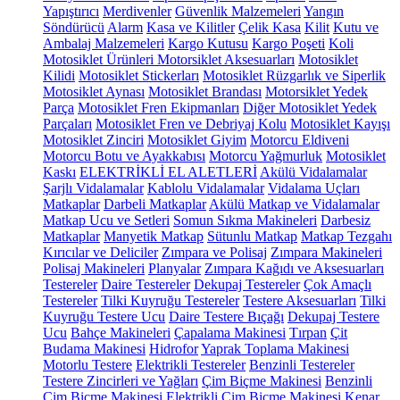
Yapıştırıcı
Merdivenler
Güvenlik Malzemeleri
Yangın
Söndürücü
Alarm
Kasa ve Kilitler
Çelik Kasa
Kilit
Kutu ve
Ambalaj Malzemeleri
Kargo Kutusu
Kargo Poşeti
Koli
Motosiklet Ürünleri
Motorsiklet Aksesuarları
Motosiklet
Kilidi
Motosiklet Stickerları
Motosiklet Rüzgarlık ve Siperlik
Motosiklet Aynası
Motosiklet Brandası
Motorsiklet Yedek
Parça
Motosiklet Fren Ekipmanları
Diğer Motosiklet Yedek
Parçaları
Motosiklet Fren ve Debriyaj Kolu
Motosiklet Kayışı
Motosiklet Zinciri
Motosiklet Giyim
Motorcu Eldiveni
Motorcu Botu ve Ayakkabısı
Motorcu Yağmurluk
Motosiklet
Kaskı
ELEKTRİKLİ EL ALETLERİ
Akülü Vidalamalar
Şarjlı Vidalamalar
Kablolu Vidalamalar
Vidalama Uçları
Matkaplar
Darbeli Matkaplar
Akülü Matkap ve Vidalamalar
Matkap Ucu ve Setleri
Somun Sıkma Makineleri
Darbesiz
Matkaplar
Manyetik Matkap
Sütunlu Matkap
Matkap Tezgahı
Kırıcılar ve Deliciler
Zımpara ve Polisaj
Zımpara Makineleri
Polisaj Makineleri
Planyalar
Zımpara Kağıdı ve Aksesuarları
Testereler
Daire Testereler
Dekupaj Testereler
Çok Amaçlı
Testereler
Tilki Kuyruğu Testereler
Testere Aksesuarları
Tilki
Kuyruğu Testere Ucu
Daire Testere Bıçağı
Dekupaj Testere
Ucu
Bahçe Makineleri
Çapalama Makinesi
Tırpan
Çit
Budama Makinesi
Hidrofor
Yaprak Toplama Makinesi
Motorlu Testere
Elektrikli Testereler
Benzinli Testereler
Testere Zincirleri ve Yağları
Çim Biçme Makinesi
Benzinli
Çim Biçme Makinesi
Elektrikli Çim Biçme Makinesi
Kenar