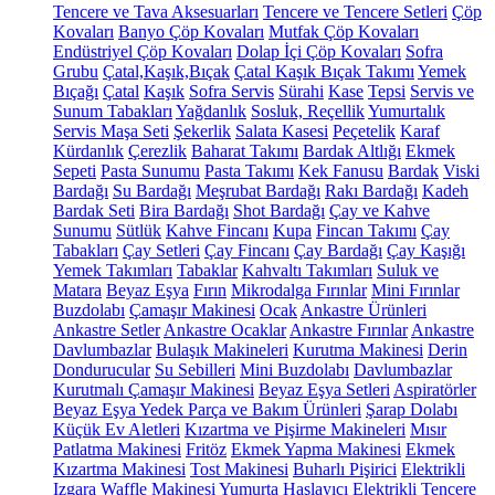
Tencere ve Tava Aksesuarları
Tencere ve Tencere Setleri
Çöp
Kovaları
Banyo Çöp Kovaları
Mutfak Çöp Kovaları
Endüstriyel Çöp Kovaları
Dolap İçi Çöp Kovaları
Sofra
Grubu
Çatal,Kaşık,Bıçak
Çatal Kaşık Bıçak Takımı
Yemek
Bıçağı
Çatal
Kaşık
Sofra Servis
Sürahi
Kase
Tepsi
Servis ve
Sunum Tabakları
Yağdanlık
Sosluk, Reçellik
Yumurtalık
Servis Maşa Seti
Şekerlik
Salata Kasesi
Peçetelik
Karaf
Kürdanlık
Çerezlik
Baharat Takımı
Bardak Altlığı
Ekmek
Sepeti
Pasta Sunumu
Pasta Takımı
Kek Fanusu
Bardak
Viski
Bardağı
Su Bardağı
Meşrubat Bardağı
Rakı Bardağı
Kadeh
Bardak Seti
Bira Bardağı
Shot Bardağı
Çay ve Kahve
Sunumu
Sütlük
Kahve Fincanı
Kupa
Fincan Takımı
Çay
Tabakları
Çay Setleri
Çay Fincanı
Çay Bardağı
Çay Kaşığı
Yemek Takımları
Tabaklar
Kahvaltı Takımları
Suluk ve
Matara
Beyaz Eşya
Fırın
Mikrodalga Fırınlar
Mini Fırınlar
Buzdolabı
Çamaşır Makinesi
Ocak
Ankastre Ürünleri
Ankastre Setler
Ankastre Ocaklar
Ankastre Fırınlar
Ankastre
Davlumbazlar
Bulaşık Makineleri
Kurutma Makinesi
Derin
Dondurucular
Su Sebilleri
Mini Buzdolabı
Davlumbazlar
Kurutmalı Çamaşır Makinesi
Beyaz Eşya Setleri
Aspiratörler
Beyaz Eşya Yedek Parça ve Bakım Ürünleri
Şarap Dolabı
Küçük Ev Aletleri
Kızartma ve Pişirme Makineleri
Mısır
Patlatma Makinesi
Fritöz
Ekmek Yapma Makinesi
Ekmek
Kızartma Makinesi
Tost Makinesi
Buharlı Pişirici
Elektrikli
Izgara
Waffle Makinesi
Yumurta Haşlayıcı
Elektrikli Tencere