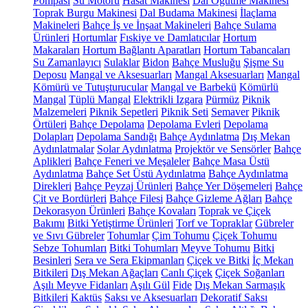
Pompası
Su Motoru
Hasat Makinesi
Dal Öğütme Makinesi
Toprak Burgu Makinesi
Dal Budama Makinesi
İlaçlama
Makineleri
Bahçe İş ve İnşaat Makineleri
Bahçe Sulama
Ürünleri
Hortumlar
Fıskiye ve Damlatıcılar
Hortum
Makaraları
Hortum Bağlantı Aparatları
Hortum Tabancaları
Su Zamanlayıcı
Sulaklar
Bidon
Bahçe Musluğu
Şişme Su
Deposu
Mangal ve Aksesuarları
Mangal Aksesuarları
Mangal
Kömürü ve Tutuşturucular
Mangal ve Barbekü
Kömürlü
Mangal
Tüplü Mangal
Elektrikli Izgara
Pürmüz
Piknik
Malzemeleri
Piknik Sepetleri
Piknik Seti
Semaver
Piknik
Örtüleri
Bahçe Depolama
Depolama Evleri
Depolama
Dolapları
Depolama Sandığı
Bahçe Aydınlatma
Dış Mekan
Aydınlatmalar
Solar Aydınlatma
Projektör ve Sensörler
Bahçe
Aplikleri
Bahçe Feneri ve Meşaleler
Bahçe Masa Üstü
Aydınlatma
Bahçe Set Üstü Aydınlatma
Bahçe Aydınlatma
Direkleri
Bahçe Peyzaj Ürünleri
Bahçe Yer Döşemeleri
Bahçe
Çit ve Bordürleri
Bahçe Filesi
Bahçe Gizleme Ağları
Bahçe
Dekorasyon Ürünleri
Bahçe Kovaları
Toprak ve Çiçek
Bakımı
Bitki Yetiştirme Ürünleri
Torf ve Topraklar
Gübreler
ve Sıvı Gübreler
Tohumlar
Çim Tohumu
Çiçek Tohumu
Sebze Tohumları
Bitki Tohumları
Meyve Tohumu
Bitki
Besinleri
Sera ve Sera Ekipmanları
Çiçek ve Bitki
İç Mekan
Bitkileri
Dış Mekan Ağaçları
Canlı Çiçek
Çiçek Soğanları
Aşılı Meyve Fidanları
Aşılı Gül
Fide
Dış Mekan Sarmaşık
Bitkileri
Kaktüs
Saksı ve Aksesuarları
Dekoratif Saksı