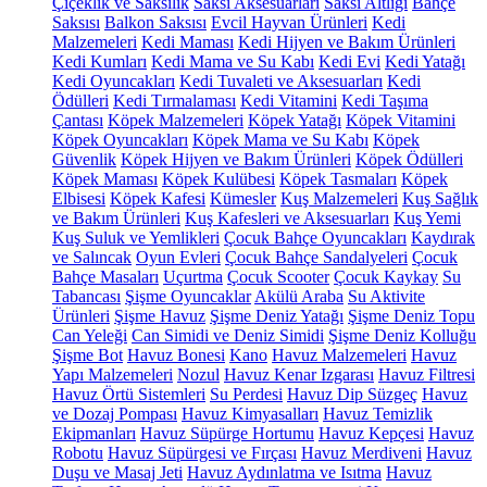
Çiçeklik ve Saksılık
Saksı Aksesuarları
Saksı Altlığı
Bahçe
Saksısı
Balkon Saksısı
Evcil Hayvan Ürünleri
Kedi
Malzemeleri
Kedi Maması
Kedi Hijyen ve Bakım Ürünleri
Kedi Kumları
Kedi Mama ve Su Kabı
Kedi Evi
Kedi Yatağı
Kedi Oyuncakları
Kedi Tuvaleti ve Aksesuarları
Kedi
Ödülleri
Kedi Tırmalaması
Kedi Vitamini
Kedi Taşıma
Çantası
Köpek Malzemeleri
Köpek Yatağı
Köpek Vitamini
Köpek Oyuncakları
Köpek Mama ve Su Kabı
Köpek
Güvenlik
Köpek Hijyen ve Bakım Ürünleri
Köpek Ödülleri
Köpek Maması
Köpek Kulübesi
Köpek Tasmaları
Köpek
Elbisesi
Köpek Kafesi
Kümesler
Kuş Malzemeleri
Kuş Sağlık
ve Bakım Ürünleri
Kuş Kafesleri ve Aksesuarları
Kuş Yemi
Kuş Suluk ve Yemlikleri
Çocuk Bahçe Oyuncakları
Kaydırak
ve Salıncak
Oyun Evleri
Çocuk Bahçe Sandalyeleri
Çocuk
Bahçe Masaları
Uçurtma
Çocuk Scooter
Çocuk Kaykay
Su
Tabancası
Şişme Oyuncaklar
Akülü Araba
Su Aktivite
Ürünleri
Şişme Havuz
Şişme Deniz Yatağı
Şişme Deniz Topu
Can Yeleği
Can Simidi ve Deniz Simidi
Şişme Deniz Kolluğu
Şişme Bot
Havuz Bonesi
Kano
Havuz Malzemeleri
Havuz
Yapı Malzemeleri
Nozul
Havuz Kenar Izgarası
Havuz Filtresi
Havuz Örtü Sistemleri
Su Perdesi
Havuz Dip Süzgeç
Havuz
ve Dozaj Pompası
Havuz Kimyasalları
Havuz Temizlik
Ekipmanları
Havuz Süpürge Hortumu
Havuz Kepçesi
Havuz
Robotu
Havuz Süpürgesi ve Fırçası
Havuz Merdiveni
Havuz
Duşu ve Masaj Jeti
Havuz Aydınlatma ve Isıtma
Havuz