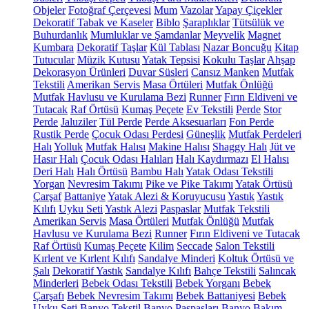
Objeler
Fotoğraf Çerçevesi
Mum
Vazolar
Yapay Çiçekler
Dekoratif Tabak ve Kaseler
Biblo
Şaraplıklar
Tütsülük ve
Buhurdanlık
Mumluklar ve Şamdanlar
Meyvelik
Magnet
Kumbara
Dekoratif Taşlar
Kül Tablası
Nazar Boncuğu
Kitap
Tutucular
Müzik Kutusu
Yatak Tepsisi
Kokulu Taşlar
Ahşap
Dekorasyon Ürünleri
Duvar Süsleri
Cansız Manken
Mutfak
Tekstili
Amerikan Servis
Masa Örtüleri
Mutfak Önlüğü
Mutfak Havlusu ve Kurulama Bezi
Runner
Fırın Eldiveni ve
Tutacak
Raf Örtüsü
Kumaş Peçete
Ev Tekstili
Perde
Stor
Perde
Jaluziler
Tül Perde
Perde Aksesuarları
Fon Perde
Rustik Perde
Çocuk Odası Perdesi
Güneşlik
Mutfak Perdeleri
Halı
Yolluk
Mutfak Halısı
Makine Halısı
Shaggy Halı
Jüt ve
Hasır Halı
Çocuk Odası Halıları
Halı Kaydırmazı
El Halısı
Deri Halı
Halı Örtüsü
Bambu Halı
Yatak Odası Tekstili
Yorgan
Nevresim Takımı
Pike ve Pike Takımı
Yatak Örtüsü
Çarşaf
Battaniye
Yatak Alezi & Koruyucusu
Yastık
Yastık
Kılıfı
Uyku Seti
Yastık Alezi
Paspaslar
Mutfak Tekstili
Amerikan Servis
Masa Örtüleri
Mutfak Önlüğü
Mutfak
Havlusu ve Kurulama Bezi
Runner
Fırın Eldiveni ve Tutacak
Raf Örtüsü
Kumaş Peçete
Kilim
Seccade
Salon Tekstili
Kırlent ve Kırlent Kılıfı
Sandalye Minderi
Koltuk Örtüsü ve
Şalı
Dekoratif Yastık
Sandalye Kılıfı
Bahçe Tekstili
Salıncak
Minderleri
Bebek Odası Tekstili
Bebek Yorganı
Bebek
Çarşafı
Bebek Nevresim Takımı
Bebek Battaniyesi
Bebek
Uyku Seti
Banyo Tekstil
Banyo Paspasları
Banyo Bakım