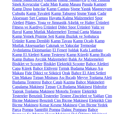
Sinek Kovucular
Çadır Matı
Kamp Masası
Pusula
Kampet
Kamp Duşu
Isıtıcılar
Kamp Çantası
Şişme Yastık
Magnezyum
Çubuğu
Kamp Tuvaleti
Kamp Taburesi
Şişme Yatak
Çadır
Aksesuarı
Sırt Çantası
Hayatta Kalma Malzemeleri
Spor
Aletleri
Pilates, Yoga ve Jimnastik
Ağırlık ve Halter Ürünleri
Fitness ve Kardiyo Ürünleri
Diğer Spor Ürünleri
Valiz ve
Bavul
Kamp Mutfak Malzemeleri
Termal Çanta
Matara
Kamp Yemek Pişirme Seti
Kamp Buzluk ve Soğutucu
Ürünler
Kamp Demliği
Kamp Tavası
Kamp Ocağı
Kamp
Mutfak Aksesuarları
Çakmak ve Yakıcılar
Termoslar
Aydınlatma Ekipmanları
El Feneri
Işıldak
Kafa Lambası
Kamp El Aletleri
Kamp Testeresi
Kamp Küreği
Kamp Bıçağı
Kamp Baltası
Avcılık Malzemeleri
Balık Av Malzemeleri
Bisiklet ve Scooter
Bisiklet
Elektrikli Scooter
Bahçe Aletleri
Çapa
Kürek
Bahçe Eldiveni
Tırmık
Budama Makası
Aşı
Makası
Fide Dikici ve Sökücü
Orak
Bahçe El Aleti Setleri
Çim Makası
Tırpan Misinası
Aşı Bıçağı
Meyve Toplama Aleti
Budama Testeresi
Bahçe Çatalı
Kazma
Bahçe Makineleri
Çapalama Makinesi
Tırpan
Çit Budama Makinesi
Hidrofor
Yaprak Toplama Makinesi
Motorlu Testere
Elektrikli
Testereler
Benzinli Testereler
Testere Zincirleri ve Yağları
Çim
Biçme Makinesi
Benzinli Çim Biçme Makinesi
Elektrikli Çim
Biçme Makinesi
Kenar Kesme Makinesi
Çim Biçme Yedek
Parça
Pompa
Santrifüj Pompa
Dalgıç Pompası
Bahçe