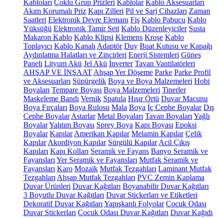
Kabloları
Çoklu Grup Prizleri
Kablolar
Kablo Aksesuarları
Akım Korumalı Priz
Kapı Zilleri
Pil ve Şarj Cihazları
Zaman
Saatleri
Elektronik Devre Elemanı
Fiş
Kablo Pabucu
Kablo
Yüksüğü
Elektronik Tamir Seti
Kablo Düzenleyiciler
Susta
Makaron Kablo
Kablo Klipsi
Klemens
Kroşe
Kablo
Toplayıcı
Kablo Kanalı
Adaptör
Duy
Buat Kutusu ve Kapağı
Aydınlatma Halatları ve Zincirleri
Enerji Sistemleri
Güneş
Paneli
Lityum Akü
Jel Akü
İnverter
Tavan Vantilatörleri
AHŞAP VE İNŞAAT
Ahşap Yer Döşeme
Parke
Parke Profil
ve Aksesuarları
Süpürgelik
Boya ve Boya Malzemeleri
Hobi
Boyaları
Tempare Boyası
Boya Malzemeleri
Tinerler
Maskeleme Bandı
Vernik
Spatula
Hışır Örtü
Duvar Macunu
Boya Fırçaları
Boya Rulosu
Mala
Boya
İç Cephe Boyalar
Dış
Cephe Boyalar
Astarlar
Metal Boyaları
Tavan Boyaları
Yağlı
Boyalar
Yalıtım Boyası
Sprey Boya
Kapı Boyası
Epoksi
Boyalar
Kapılar
Amerikan Kapılar
Melamin Kapılar
Çelik
Kapılar
Akordiyon Kapılar
Sürgülü Kapılar
Acil Çıkış
Kapıları
Kapı Kolları
Seramik ve Fayans
Banyo Seramik ve
Fayansları
Yer Seramik ve Fayansları
Mutfak Seramik ve
Fayansları
Karo
Mozaik
Mutfak Tezgahları
Laminant Mutfak
Tezgahları
Ahşap Mutfak Tezgahları
PVC Zemin Kaplama
Duvar Ürünleri
Duvar Kağıtları
Boyanabilir Duvar Kağıtları
3 Boyutlu Duvar Kağıtları
Duvar Stickerları ve Etiketleri
Dekoratif Duvar Kağıtları
Yapışkanlı Folyolar
Çocuk Odası
Duvar Stickerları
Çocuk Odası Duvar Kağıtları
Duvar Kağıdı