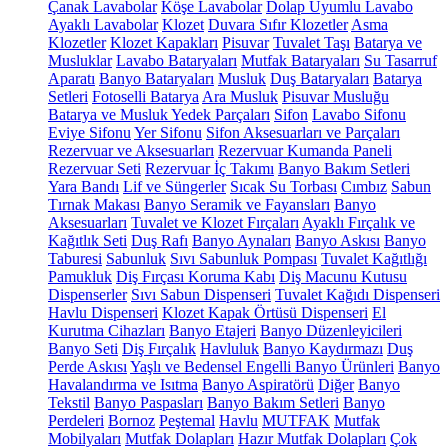
Çanak Lavabolar
Köşe Lavabolar
Dolap Uyumlu Lavabo
Ayaklı Lavabolar
Klozet
Duvara Sıfır Klozetler
Asma
Klozetler
Klozet Kapakları
Pisuvar
Tuvalet Taşı
Batarya ve
Musluklar
Lavabo Bataryaları
Mutfak Bataryaları
Su Tasarruf
Aparatı
Banyo Bataryaları
Musluk
Duş Bataryaları
Batarya
Setleri
Fotoselli Batarya
Ara Musluk
Pisuvar Musluğu
Batarya ve Musluk Yedek Parçaları
Sifon
Lavabo Sifonu
Eviye Sifonu
Yer Sifonu
Sifon Aksesuarları ve Parçaları
Rezervuar ve Aksesuarları
Rezervuar Kumanda Paneli
Rezervuar Seti
Rezervuar İç Takımı
Banyo Bakım Setleri
Yara Bandı
Lif ve Süngerler
Sıcak Su Torbası
Cımbız
Sabun
Tırnak Makası
Banyo Seramik ve Fayansları
Banyo
Aksesuarları
Tuvalet ve Klozet Fırçaları
Ayaklı Fırçalık ve
Kağıtlık Seti
Duş Rafı
Banyo Aynaları
Banyo Askısı
Banyo
Taburesi
Sabunluk
Sıvı Sabunluk Pompası
Tuvalet Kağıtlığı
Pamukluk
Diş Fırçası Koruma Kabı
Diş Macunu Kutusu
Dispenserler
Sıvı Sabun Dispenseri
Tuvalet Kağıdı Dispenseri
Havlu Dispenseri
Klozet Kapak Örtüsü Dispenseri
El
Kurutma Cihazları
Banyo Etajeri
Banyo Düzenleyicileri
Banyo Seti
Diş Fırçalık
Havluluk
Banyo Kaydırmazı
Duş
Perde Askısı
Yaşlı ve Bedensel Engelli Banyo Ürünleri
Banyo
Havalandırma ve Isıtma
Banyo Aspiratörü
Diğer
Banyo
Tekstil
Banyo Paspasları
Banyo Bakım Setleri
Banyo
Perdeleri
Bornoz
Peştemal
Havlu
MUTFAK
Mutfak
Mobilyaları
Mutfak Dolapları
Hazır Mutfak Dolapları
Çok