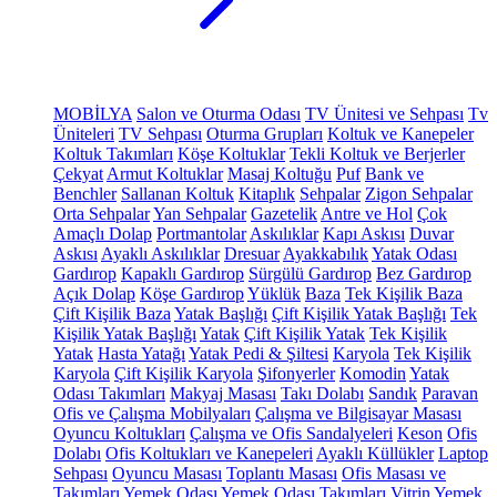
MOBİLYA
Salon ve Oturma Odası
TV Ünitesi ve Sehpası
Tv
Üniteleri
TV Sehpası
Oturma Grupları
Koltuk ve Kanepeler
Koltuk Takımları
Köşe Koltuklar
Tekli Koltuk ve Berjerler
Çekyat
Armut Koltuklar
Masaj Koltuğu
Puf
Bank ve
Benchler
Sallanan Koltuk
Kitaplık
Sehpalar
Zigon Sehpalar
Orta Sehpalar
Yan Sehpalar
Gazetelik
Antre ve Hol
Çok
Amaçlı Dolap
Portmantolar
Askılıklar
Kapı Askısı
Duvar
Askısı
Ayaklı Askılıklar
Dresuar
Ayakkabılık
Yatak Odası
Gardırop
Kapaklı Gardırop
Sürgülü Gardırop
Bez Gardırop
Açık Dolap
Köşe Gardırop
Yüklük
Baza
Tek Kişilik Baza
Çift Kişilik Baza
Yatak Başlığı
Çift Kişilik Yatak Başlığı
Tek
Kişilik Yatak Başlığı
Yatak
Çift Kişilik Yatak
Tek Kişilik
Yatak
Hasta Yatağı
Yatak Pedi & Şiltesi
Karyola
Tek Kişilik
Karyola
Çift Kişilik Karyola
Şifonyerler
Komodin
Yatak
Odası Takımları
Makyaj Masası
Takı Dolabı
Sandık
Paravan
Ofis ve Çalışma Mobilyaları
Çalışma ve Bilgisayar Masası
Oyuncu Koltukları
Çalışma ve Ofis Sandalyeleri
Keson
Ofis
Dolabı
Ofis Koltukları ve Kanepeleri
Ayaklı Küllükler
Laptop
Sehpası
Oyuncu Masası
Toplantı Masası
Ofis Masası ve
Takımları
Yemek Odası
Yemek Odası Takımları
Vitrin
Yemek