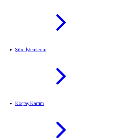
Şifre İşlemlerim
Koçtaş Kartım