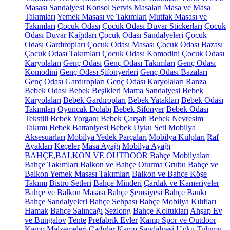
Masası Sandalyesi
Konsol
Servis Masaları
Masa ve Masa
Takımları
Yemek Masası ve Takımları
Mutfak Masası ve
Takımları
Çocuk Odası
Çocuk Odası Duvar Stickerları
Çocuk
Odası Duvar Kağıtları
Çocuk Odası Sandalyeleri
Çocuk
Odası Gardıropları
Çocuk Odası Masası
Çocuk Odası Bazası
Çocuk Odası Takımları
Çocuk Odası Komodini
Çocuk Odası
Karyolaları
Genç Odası
Genç Odası Takımları
Genç Odası
Komodini
Genç Odası Şifonyerleri
Genç Odası Bazaları
Genç Odası Gardıropları
Genç Odası Karyolaları
Ranza
Bebek Odası
Bebek Beşikleri
Mama Sandalyesi
Bebek
Karyolaları
Bebek Gardıropları
Bebek Yatakları
Bebek Odası
Takımları
Oyuncak Dolabı
Bebek Şifonyer
Bebek Odası
Tekstili
Bebek Yorganı
Bebek Çarşafı
Bebek Nevresim
Takımı
Bebek Battaniyesi
Bebek Uyku Seti
Mobilya
Aksesuarları
Mobilya Yedek Parçaları
Mobilya Kulpları
Raf
Ayakları
Keçeler
Masa Ayağı
Mobilya Ayağı
BAHÇE,BALKON VE OUTDOOR
Bahçe Mobilyaları
Bahçe Takımları
Balkon ve Bahçe Oturma Grubu
Bahçe ve
Balkon Yemek Masası Takımları
Balkon ve Bahçe Köşe
Takımı
Bistro Setleri
Bahçe Minderi
Çardak ve Kameriyeler
Bahçe ve Balkon Masası
Bahçe Şemsiyesi
Bahçe Bankı
Bahçe Sandalyeleri
Bahçe Sehpası
Bahçe Mobilya Kılıfları
Hamak
Bahçe Salıncağı
Şezlong
Bahçe Koltukları
Ahşap Ev
ve Bungalov
Tente
Prefabrik Evler
Kamp Spor ve Outdoor
Kamp Malzemeleri
Çadırlar
Kamp Sandalyesi
Uyku Tulumu