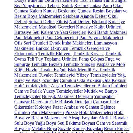
Dosya
Etiketlik
Okul Malzemeleri
Yazı Tahtası
Tahta Silgisi
Sıvı Yapıştırıcılar
Tebeşir
Suluk
Resim Çantası
Pano
Okul
Çantası
Kalem Kutusu
Beslenme Çantası
Resim Boyaları ve
Resim Boya Malzemeleri
Selobant
Ajanda
Defter
Okul
Defteri
Spiralli Defter
Fihrist
Not Defteri
Bloknot
Kırtasiye
Malzemeleri
Masaüstü Gereçleri
Kırtasiye Kağıt Ürünleri
Kırtasiye Seti
Kalem ve Yazı Gereçleri
Koli Bandı Makinesi
Para Makineleri
Para Çekmeceleri
Para Sayma Makineleri
Ofis Sarf Ürünleri
Evrak İmha Makineleri
Laminasyon
Makineleri
Barkod Okuyucu
Temizlik Gereçleri ve
Ekipmanları
Temizlik Eldiveni
Temizlik Kovası
Temizlik,
Ovma Teli
Tüy Toplama Ürünleri
Faraş
Çekpas
Fırça ve
Süpürge
Temizlik Bezleri
Temizlik Süngeri
Paspas ve Mop
Kâğıt Havlu
Tuvalet Kağıdı
Islak Mendil
Ev Temizlik
Malzemeleri
Tuvalet Temizleyici
Yüzey Temizleyiciler
Yağ,
Kireç ve Pas Çözücüler
Çubuklu Oda Kokusu
Oda Kokusu
Halı Temizleyiciler
Ahşap Temizleyiciler ve Bakım Ürünleri
Cam ve Parlak Yüzey Temizleyiciler
Mutfak ve Banyo
Temizleyiciler
Bulaşık Makinesi Deterjanı
Yumuşatıcı
Çamaşır Deterjanı
Elde Bulaşık Deterjanı
Çamaşır Leke
Çıkarıcılar
Kolonya
Pazar Arabası ve Çantası
Eğlence
Ürünleri
Parti Malzemeleri
Puzzle
Hobi Malzemeleri
Hobi
Boya ve Resim Malzemeleri
Ahşap Boyaları
Akrilik Boyalar
Sulu Boya
Yağlı Boya Seti
Eskitme Boyası
Cam ve Seramik
Boyaları
Metalik Boya
Şövale
Kumaş Boyaları
Resim Fırçası