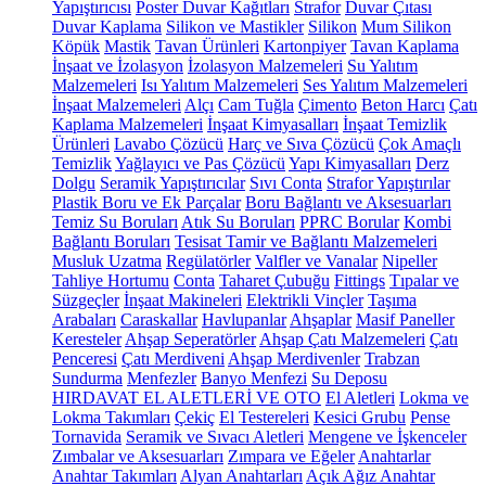
Yapıştırıcısı
Poster Duvar Kağıtları
Strafor
Duvar Çıtası
Duvar Kaplama
Silikon ve Mastikler
Silikon
Mum Silikon
Köpük
Mastik
Tavan Ürünleri
Kartonpiyer
Tavan Kaplama
İnşaat ve İzolasyon
İzolasyon Malzemeleri
Su Yalıtım
Malzemeleri
Isı Yalıtım Malzemeleri
Ses Yalıtım Malzemeleri
İnşaat Malzemeleri
Alçı
Cam Tuğla
Çimento
Beton Harcı
Çatı
Kaplama Malzemeleri
İnşaat Kimyasalları
İnşaat Temizlik
Ürünleri
Lavabo Çözücü
Harç ve Sıva Çözücü
Çok Amaçlı
Temizlik
Yağlayıcı ve Pas Çözücü
Yapı Kimyasalları
Derz
Dolgu
Seramik Yapıştırıcılar
Sıvı Conta
Strafor Yapıştırılar
Plastik Boru ve Ek Parçalar
Boru Bağlantı ve Aksesuarları
Temiz Su Boruları
Atık Su Boruları
PPRC Borular
Kombi
Bağlantı Boruları
Tesisat Tamir ve Bağlantı Malzemeleri
Musluk Uzatma
Regülatörler
Valfler ve Vanalar
Nipeller
Tahliye Hortumu
Conta
Taharet Çubuğu
Fittings
Tıpalar ve
Süzgeçler
İnşaat Makineleri
Elektrikli Vinçler
Taşıma
Arabaları
Caraskallar
Havlupanlar
Ahşaplar
Masif Paneller
Keresteler
Ahşap Seperatörler
Ahşap Çatı Malzemeleri
Çatı
Penceresi
Çatı Merdiveni
Ahşap Merdivenler
Trabzan
Sundurma
Menfezler
Banyo Menfezi
Su Deposu
HIRDAVAT EL ALETLERİ VE OTO
El Aletleri
Lokma ve
Lokma Takımları
Çekiç
El Testereleri
Kesici Grubu
Pense
Tornavida
Seramik ve Sıvacı Aletleri
Mengene ve İşkenceler
Zımbalar ve Aksesuarları
Zımpara ve Eğeler
Anahtarlar
Anahtar Takımları
Alyan Anahtarları
Açık Ağız Anahtar