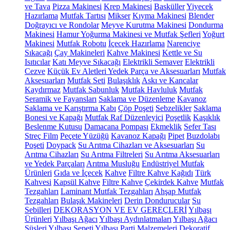
ve Tava
Pizza Makinesi
Krep Makinesi
Basküller
Yiyecek
Hazırlama
Mutfak Tartısı
Mikser
Kıyma Makinesi
Blender
Doğrayıcı ve Rondolar
Meyve Kurutma Makinesi
Dondurma
Makinesi
Hamur Yoğurma Makinesi ve Mutfak Şefleri
Yoğurt
Makinesi
Mutfak Robotu
İçecek Hazırlama
Narenciye
Sıkacağı
Çay Makineleri
Kahve Makinesi
Kettle ve Su
Isıtıcılar
Katı Meyve Sıkacağı
Elektrikli Semaver
Elektrikli
Cezve
Küçük Ev Aletleri Yedek Parça ve Aksesuarları
Mutfak
Aksesuarları
Mutfak Seti
Bulaşıklık
Askı ve Kancalar
Kaydırmaz
Mutfak Sabunluk
Mutfak Havluluk
Mutfak
Seramik ve Fayansları
Saklama ve Düzenleme
Kavanoz
Saklama ve Karıştırma Kabı
Çöp Poşeti
Sebzelikler
Saklama
Bonesi ve Kapağı
Mutfak Raf Düzenleyici
Poşetlik
Kaşıklık
Beslenme Kutusu
Damacana Pompası
Ekmeklik
Sefer Tası
Streç Film
Peçete Yüzüğü
Kavanoz Kapağı
Pipet
Buzdolabı
Poşeti
Doypack
Su Arıtma Cihazları ve Aksesuarları
Su
Arıtma Cihazları
Su Arıtma Filtreleri
Su Arıtma Aksesuarları
ve Yedek Parçaları
Arıtma Musluğu
Endüstriyel Mutfak
Ürünleri
Gıda ve İçecek
Kahve
Filtre Kahve Kağıdı
Türk
Kahvesi
Kapsül Kahve
Filtre Kahve
Çekirdek Kahve
Mutfak
Tezgahları
Laminant Mutfak Tezgahları
Ahşap Mutfak
Tezgahları
Bulaşık Makineleri
Derin Dondurucular
Su
Sebilleri
DEKORASYON VE EV GEREÇLERİ
Yılbaşı
Ürünleri
Yılbaşı Ağacı
Yılbaşı Aydınlatmaları
Yılbaşı Ağacı
Süsleri
Yılbaşı Sepeti
Yılbaşı Parti Malzemeleri
Dekoratif