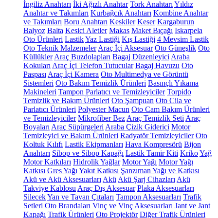
İngiliz Anahtarı
İki Ağızlı Anahtar
Tork Anahtarı
Yıldız
Anahtar ve Takımları
Kurbağcık Anahtarı
Kombine Anahtar
ve Takımları
Boru Anahtarı
Keskiler
Keser
Kargaburun
Balyoz
Balta
Kesici Aletler
Makas
Maket Bıçağı
Iskarpela
Oto Ürünleri
Lastik
Yaz Lastiği
Kış Lastiği
4 Mevsim Lastik
Oto Teknik Malzemeler
Araç İçi Aksesuar
Oto Güneşlik
Oto
Küllükler
Araç Buzdolapları
Bagaj Düzenleyici
Araba
Kokuları
Araç İçi Telefon Tutucular
Bagaj Havuzu
Oto
Paspası
Araç İçi Kamera
Oto Multimedya ve Görüntü
Sistemleri
Oto Bakım Temizlik Ürünleri
Basınçlı Yıkama
Makineleri
Tampon Parlatıcı ve Temizleyiciler
Torpido
Temizlik ve Bakım Ürünleri
Oto Şampuan
Oto Cila ve
Parlatıcı Ürünleri
Polyester Macun
Oto Cam Bakım Ürünleri
ve Temizleyiciler
Mikrofiber Bez
Araç Temizlik Seti
Araç
Boyaları
Araç Süpürgeleri
Araba Çizik Giderici
Motor
Temizleyici ve Bakım Ürünleri
Radyatör Temizleyiciler
Oto
Koltuk Kılıfı
Lastik Ekipmanları
Hava Kompresörü
Bijon
Anahtarı
Sibop ve Sibop Kapağı
Lastik Tamir Kiti
Kriko
Yağ
Motor Katkıları
Hidrolik Yağlar
Motor Yağı
Motor Yağı
Katkısı
Gres Yağı
Yakıt Katkısı
Şanzıman Yağı ve Katkısı
Akü ve Akü Aksesuarları
Akü
Akü Şarj Cihazları
Akü
Takviye Kablosu
Araç Dış Aksesuar
Plaka Aksesuarları
Silecek
Yan ve Tavan Çıtaları
Tampon Aksesuarları
Trafik
Setleri
Oto Brandaları
Vinç ve Vinç Aksesuarları
Jant ve Jant
Kapağı
Trafik Ürünleri
Oto Projektör
Diğer Trafik Ürünleri