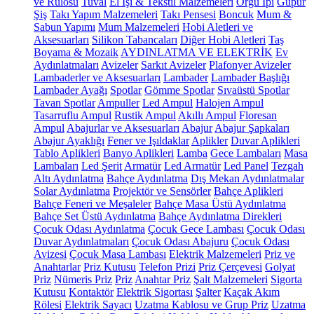
ve Rulosu
Tuval
El İşi & Tekstil Malzemeleri
Örgü İpi
Güpür
Şiş
Takı Yapım Malzemeleri
Takı Pensesi
Boncuk
Mum &
Sabun Yapımı
Mum Malzemeleri
Hobi Aletleri ve
Aksesuarları
Silikon Tabancaları
Diğer Hobi Aletleri
Taş
Boyama & Mozaik
AYDINLATMA VE ELEKTRİK
Ev
Aydınlatmaları
Avizeler
Sarkıt Avizeler
Plafonyer Avizeler
Lambaderler ve Aksesuarları
Lambader
Lambader Başlığı
Lambader Ayağı
Spotlar
Gömme Spotlar
Sıvaüstü Spotlar
Tavan Spotlar
Ampuller
Led Ampul
Halojen Ampul
Tasarruflu Ampul
Rustik Ampul
Akıllı Ampul
Floresan
Ampul
Abajurlar ve Aksesuarları
Abajur
Abajur Şapkaları
Abajur Ayaklığı
Fener ve Işıldaklar
Aplikler
Duvar Aplikleri
Tablo Aplikleri
Banyo Aplikleri
Lamba
Gece Lambaları
Masa
Lambaları
Led Şerit
Armatür
Led Armatür
Led Panel
Tezgah
Altı Aydınlatma
Bahçe Aydınlatma
Dış Mekan Aydınlatmalar
Solar Aydınlatma
Projektör ve Sensörler
Bahçe Aplikleri
Bahçe Feneri ve Meşaleler
Bahçe Masa Üstü Aydınlatma
Bahçe Set Üstü Aydınlatma
Bahçe Aydınlatma Direkleri
Çocuk Odası Aydınlatma
Çocuk Gece Lambası
Çocuk Odası
Duvar Aydınlatmaları
Çocuk Odası Abajuru
Çocuk Odası
Avizesi
Çocuk Masa Lambası
Elektrik Malzemeleri
Priz ve
Anahtarlar
Priz Kutusu
Telefon Prizi
Priz Çerçevesi
Golyat
Priz
Nümeris Priz
Priz
Anahtar Priz
Şalt Malzemeleri
Sigorta
Kutusu
Kontaktör
Elektrik Sigortası
Şalter
Kaçak Akım
Rölesi
Elektrik Sayacı
Uzatma Kablosu ve Grup Priz
Uzatma