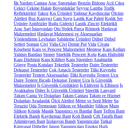
İlk Yardım Çantası
Araç Sigortaları
Benzin Bidonu
Acil Çıkış
Çekici
Çekme Halatı
Boyunluklar
Seyyar Lamba
Trafik
Reflektörleri
Takoz
Kış Ürünleri
Yağmur Kaydırıcılar
Ölçüm
Aletleri
Buz Kazıyıcı
Cam Suyu
Lastik Kar Paleti
Kışlık Set
Ürünler
Antifrizler
Buğu Giderici
Lastik Zinciri
Elektrikli
Araç Şarj İstasyonları
Oto Yedek Parça
Römork
Hırdavat
Malzemeleri
Hırdavat Malzemesi ve Aksesuarları
Yönlendirme Levhaları
Sabitleme Ürünleri
Dübel
Dübel
Setleri
Somun
Çivi
Vida-Çivi
Demir Pul
Vida
Civata
Köşebent
Kapı ve Pencere Malzemeleri
Menteşe
Kapı Kolları
Yalıtım Bantları
Stoper
Sineklik
Pencere Kolu
Kapı Hidroliği
Kapı Dürbünü
Kapı Kilitleri
Kapı Sürgüleri
Anahtarlık
Gönye
Posta Kutuları
Tekerlek
Testereler
Daire Testereler
Dekupaj Testereler
Çok Amaçlı Testereler
Tilki Kuyruğu
Testereler
Testere Aksesuarları
Tilki Kuyruğu Testere Ucu
Daire Testere Bıçağı
Dekupaj Testere Ucu
İş Güvenlik
Malzemeleri
İş Güvenlik Gözlükleri
İş Eldiveni
İş Elbisesi
İş
Ayakkabısı
Diğer İş Güvenlik Ürünleri
Siperlik
Lanyard
Takım Çanta Ve Dolapları
Takım Çantası
Takım ve Hizmet
Dolapları
Avadanlık
Ölçü Aletleri
Metre ve Şerit Metre
Su
Terazisi
Oda Termostatı
Silikon ve Mastikler
Silikon
Mum
Silikon
Köpük
Mastik
Yapıştırıcı ve Bantlar
Bant
Teflon Bant
Elektrik Bandı
Kaydırmaz Bant
Koli Bandı
Çift Taraflı Bant
Alüminyum Bant
İzolasyon Bandı
Yapıştırıcılar
Tutkal
Kimyasal Dübeller
Japon Yapıştırıcıları
Epoksi
Hızlı