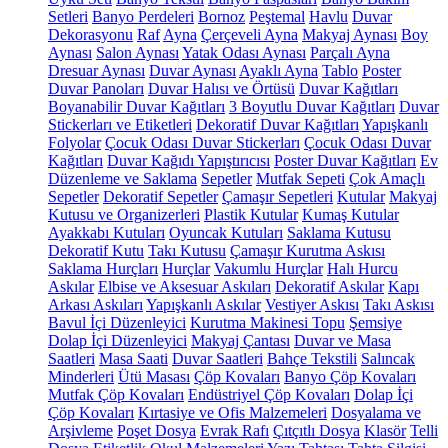
Setleri
Banyo Perdeleri
Bornoz
Peştemal
Havlu
Duvar
Dekorasyonu
Raf
Ayna
Çerçeveli Ayna
Makyaj Aynası
Boy
Aynası
Salon Aynası
Yatak Odası Aynası
Parçalı Ayna
Dresuar Aynası
Duvar Aynası
Ayaklı Ayna
Tablo
Poster
Duvar Panoları
Duvar Halısı ve Örtüsü
Duvar Kağıtları
Boyanabilir Duvar Kağıtları
3 Boyutlu Duvar Kağıtları
Duvar
Stickerları ve Etiketleri
Dekoratif Duvar Kağıtları
Yapışkanlı
Folyolar
Çocuk Odası Duvar Stickerları
Çocuk Odası Duvar
Kağıtları
Duvar Kağıdı Yapıştırıcısı
Poster Duvar Kağıtları
Ev
Düzenleme ve Saklama
Sepetler
Mutfak Sepeti
Çok Amaçlı
Sepetler
Dekoratif Sepetler
Çamaşır Sepetleri
Kutular
Makyaj
Kutusu ve Organizerleri
Plastik Kutular
Kumaş Kutular
Ayakkabı Kutuları
Oyuncak Kutuları
Saklama Kutusu
Dekoratif Kutu
Takı Kutusu
Çamaşır Kurutma Askısı
Saklama Hurçları
Hurçlar
Vakumlu Hurçlar
Halı Hurcu
Askılar
Elbise ve Aksesuar Askıları
Dekoratif Askılar
Kapı
Arkası Askıları
Yapışkanlı Askılar
Vestiyer Askısı
Takı Askısı
Bavul İçi Düzenleyici
Kurutma Makinesi Topu
Şemsiye
Dolap İçi Düzenleyici
Makyaj Çantası
Duvar ve Masa
Saatleri
Masa Saati
Duvar Saatleri
Bahçe Tekstili
Salıncak
Minderleri
Ütü Masası
Çöp Kovaları
Banyo Çöp Kovaları
Mutfak Çöp Kovaları
Endüstriyel Çöp Kovaları
Dolap İçi
Çöp Kovaları
Kırtasiye ve Ofis Malzemeleri
Dosyalama ve
Arşivleme
Poşet Dosya
Evrak Rafı
Çıtçıtlı Dosya
Klasör
Telli