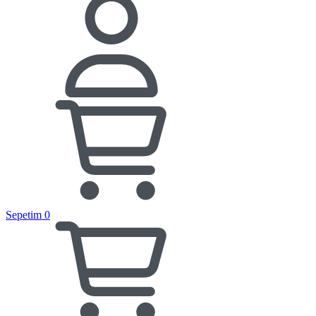
Sepetim
0