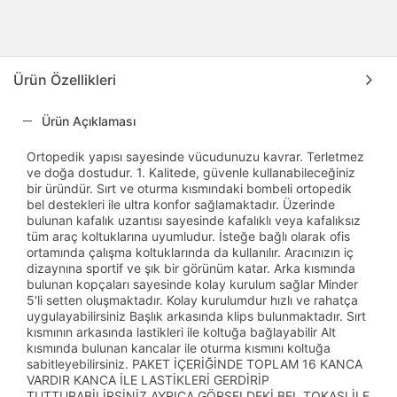
Ürün Özellikleri
Ürün Açıklaması
Ortopedik yapısı sayesinde vücudunuzu kavrar. Terletmez
ve doğa dostudur. 1. Kalitede, güvenle kullanabileceğiniz
bir üründür. Sırt ve oturma kısmındaki bombeli ortopedik
bel destekleri ile ultra konfor sağlamaktadır. Üzerinde
bulunan kafalık uzantısı sayesinde kafalıklı veya kafalıksız
tüm araç koltuklarına uyumludur. İsteğe bağlı olarak ofis
ortamında çalışma koltuklarında da kullanılır. Aracınızın iç
dizaynına sportif ve şık bir görünüm katar. Arka kısmında
bulunan kopçaları sayesinde kolay kurulum sağlar Minder
5'li setten oluşmaktadır. Kolay kurulumdur hızlı ve rahatça
uygulayabilirsiniz Başlık arkasında klips bulunmaktadır. Sırt
kısmının arkasında lastikleri ile koltuğa bağlayabilir Alt
kısmında bulunan kancalar ile oturma kısmını koltuğa
sabitleyebilirsiniz. PAKET İÇERİĞİNDE TOPLAM 16 KANCA
VARDIR KANCA İLE LASTİKLERİ GERDİRİP
TUTTURABİLİRSİNİZ AYRICA GÖRSELDEKİ BEL TOKASI İLE