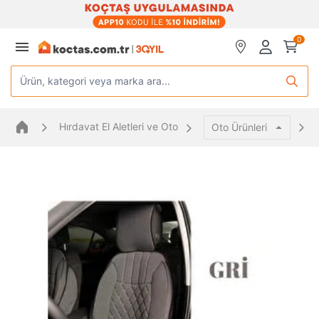
0
Ürün, kategori veya marka ara...
Hırdavat El Aletleri ve Oto
Oto Ürünleri