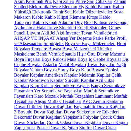
Akım Korumalı Priz
Kapı Zilleri
Pil ve Şarj Cihazları
Zaman
Saatleri
Elektronik Devre Elemanı
Fiş
Kablo Pabucu
Kablo
Yüksüğü
Elektronik Tamir Seti
Kablo Düzenleyiciler
Susta
Makaron Kablo
Kablo Klipsi
Klemens
Kroşe
Kablo
Toplayıcı
Kablo Kanalı
Adaptör
Duy
Buat Kutusu ve Kapağı
Aydınlatma Halatları ve Zincirleri
Enerji Sistemleri
Güneş
Paneli
Lityum Akü
Jel Akü
İnverter
Tavan Vantilatörleri
AHŞAP VE İNŞAAT
Ahşap Yer Döşeme
Parke
Parke Profil
ve Aksesuarları
Süpürgelik
Boya ve Boya Malzemeleri
Hobi
Boyaları
Tempare Boyası
Boya Malzemeleri
Tinerler
Maskeleme Bandı
Vernik
Spatula
Hışır Örtü
Duvar Macunu
Boya Fırçaları
Boya Rulosu
Mala
Boya
İç Cephe Boyalar
Dış
Cephe Boyalar
Astarlar
Metal Boyaları
Tavan Boyaları
Yağlı
Boyalar
Yalıtım Boyası
Sprey Boya
Kapı Boyası
Epoksi
Boyalar
Kapılar
Amerikan Kapılar
Melamin Kapılar
Çelik
Kapılar
Akordiyon Kapılar
Sürgülü Kapılar
Acil Çıkış
Kapıları
Kapı Kolları
Seramik ve Fayans
Banyo Seramik ve
Fayansları
Yer Seramik ve Fayansları
Mutfak Seramik ve
Fayansları
Karo
Mozaik
Mutfak Tezgahları
Laminant Mutfak
Tezgahları
Ahşap Mutfak Tezgahları
PVC Zemin Kaplama
Duvar Ürünleri
Duvar Kağıtları
Boyanabilir Duvar Kağıtları
3 Boyutlu Duvar Kağıtları
Duvar Stickerları ve Etiketleri
Dekoratif Duvar Kağıtları
Yapışkanlı Folyolar
Çocuk Odası
Duvar Stickerları
Çocuk Odası Duvar Kağıtları
Duvar Kağıdı
Yapıştırıcısı
Poster Duvar Kağıtları
Strafor
Duvar Çıtası