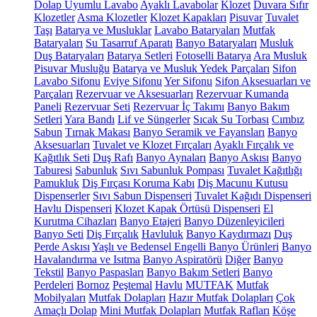
Dolap Uyumlu Lavabo
Ayaklı Lavabolar
Klozet
Duvara Sıfır
Klozetler
Asma Klozetler
Klozet Kapakları
Pisuvar
Tuvalet
Taşı
Batarya ve Musluklar
Lavabo Bataryaları
Mutfak
Bataryaları
Su Tasarruf Aparatı
Banyo Bataryaları
Musluk
Duş Bataryaları
Batarya Setleri
Fotoselli Batarya
Ara Musluk
Pisuvar Musluğu
Batarya ve Musluk Yedek Parçaları
Sifon
Lavabo Sifonu
Eviye Sifonu
Yer Sifonu
Sifon Aksesuarları ve
Parçaları
Rezervuar ve Aksesuarları
Rezervuar Kumanda
Paneli
Rezervuar Seti
Rezervuar İç Takımı
Banyo Bakım
Setleri
Yara Bandı
Lif ve Süngerler
Sıcak Su Torbası
Cımbız
Sabun
Tırnak Makası
Banyo Seramik ve Fayansları
Banyo
Aksesuarları
Tuvalet ve Klozet Fırçaları
Ayaklı Fırçalık ve
Kağıtlık Seti
Duş Rafı
Banyo Aynaları
Banyo Askısı
Banyo
Taburesi
Sabunluk
Sıvı Sabunluk Pompası
Tuvalet Kağıtlığı
Pamukluk
Diş Fırçası Koruma Kabı
Diş Macunu Kutusu
Dispenserler
Sıvı Sabun Dispenseri
Tuvalet Kağıdı Dispenseri
Havlu Dispenseri
Klozet Kapak Örtüsü Dispenseri
El
Kurutma Cihazları
Banyo Etajeri
Banyo Düzenleyicileri
Banyo Seti
Diş Fırçalık
Havluluk
Banyo Kaydırmazı
Duş
Perde Askısı
Yaşlı ve Bedensel Engelli Banyo Ürünleri
Banyo
Havalandırma ve Isıtma
Banyo Aspiratörü
Diğer
Banyo
Tekstil
Banyo Paspasları
Banyo Bakım Setleri
Banyo
Perdeleri
Bornoz
Peştemal
Havlu
MUTFAK
Mutfak
Mobilyaları
Mutfak Dolapları
Hazır Mutfak Dolapları
Çok
Amaçlı Dolap
Mini Mutfak Dolapları
Mutfak Rafları
Köşe