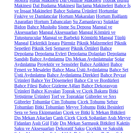
Motoru
Hasat Makinesi
Dal Öğütme Makinesi
Toprak Burgu
Makinesi
Dal Budama Makinesi
İlaçlama Makineleri
Bahçe İş
ve İnşaat Makineleri
Bahçe Sulama Ürünleri
Hortumlar
Fıskiye ve Damlatıcılar
Hortum Makaraları
Hortum Bağlantı
Aparatları
Hortum Tabancaları
Su Zamanlayıcı
Sulaklar
Bidon
Bahçe Musluğu
Şişme Su Deposu
Mangal ve
Aksesuarları
Mangal Aksesuarları
Mangal Kömürü ve
Tutuşturucular
Mangal ve Barbekü
Kömürlü Mangal
Tüplü
Mangal
Elektrikli Izgara
Pürmüz
Piknik Malzemeleri
Piknik
Sepetleri
Piknik Seti
Semaver
Piknik Örtüleri
Bahçe
Depolama
Depolama Evleri
Depolama Dolapları
Depolama
Sandığı
Bahçe Aydınlatma
Dış Mekan Aydınlatmalar
Solar
Aydınlatma
Projektör ve Sensörler
Bahçe Aplikleri
Bahçe
Feneri ve Meşaleler
Bahçe Masa Üstü Aydınlatma
Bahçe Set
Üstü Aydınlatma
Bahçe Aydınlatma Direkleri
Bahçe Peyzaj
Ürünleri
Bahçe Yer Döşemeleri
Bahçe Çit ve Bordürleri
Bahçe Filesi
Bahçe Gizleme Ağları
Bahçe Dekorasyon
Ürünleri
Bahçe Kovaları
Toprak ve Çiçek Bakımı
Bitki
Yetiştirme Ürünleri
Torf ve Topraklar
Gübreler ve Sıvı
Gübreler
Tohumlar
Çim Tohumu
Çiçek Tohumu
Sebze
Tohumları
Bitki Tohumları
Meyve Tohumu
Bitki Besinleri
Sera ve Sera Ekipmanları
Çiçek ve Bitki
İç Mekan Bitkileri
Dış Mekan Ağaçları
Canlı Çiçek
Çiçek Soğanları
Aşılı Meyve
Fidanları
Aşılı Gül
Fide
Dış Mekan Sarmaşık Bitkileri
Kaktüs
Saksı ve Aksesuarları
Dekoratif Saksı
Çiçeklik ve Saksılık