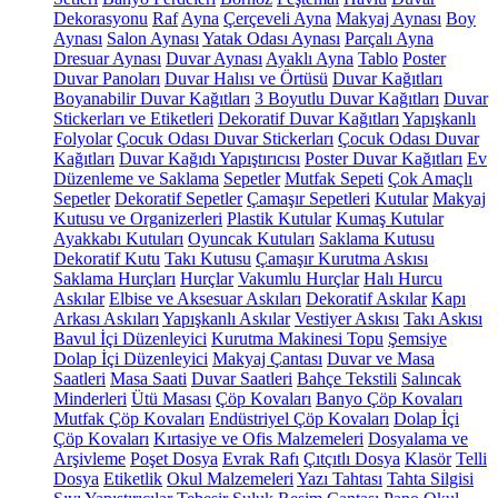
Dekorasyonu
Raf
Ayna
Çerçeveli Ayna
Makyaj Aynası
Boy
Aynası
Salon Aynası
Yatak Odası Aynası
Parçalı Ayna
Dresuar Aynası
Duvar Aynası
Ayaklı Ayna
Tablo
Poster
Duvar Panoları
Duvar Halısı ve Örtüsü
Duvar Kağıtları
Boyanabilir Duvar Kağıtları
3 Boyutlu Duvar Kağıtları
Duvar
Stickerları ve Etiketleri
Dekoratif Duvar Kağıtları
Yapışkanlı
Folyolar
Çocuk Odası Duvar Stickerları
Çocuk Odası Duvar
Kağıtları
Duvar Kağıdı Yapıştırıcısı
Poster Duvar Kağıtları
Ev
Düzenleme ve Saklama
Sepetler
Mutfak Sepeti
Çok Amaçlı
Sepetler
Dekoratif Sepetler
Çamaşır Sepetleri
Kutular
Makyaj
Kutusu ve Organizerleri
Plastik Kutular
Kumaş Kutular
Ayakkabı Kutuları
Oyuncak Kutuları
Saklama Kutusu
Dekoratif Kutu
Takı Kutusu
Çamaşır Kurutma Askısı
Saklama Hurçları
Hurçlar
Vakumlu Hurçlar
Halı Hurcu
Askılar
Elbise ve Aksesuar Askıları
Dekoratif Askılar
Kapı
Arkası Askıları
Yapışkanlı Askılar
Vestiyer Askısı
Takı Askısı
Bavul İçi Düzenleyici
Kurutma Makinesi Topu
Şemsiye
Dolap İçi Düzenleyici
Makyaj Çantası
Duvar ve Masa
Saatleri
Masa Saati
Duvar Saatleri
Bahçe Tekstili
Salıncak
Minderleri
Ütü Masası
Çöp Kovaları
Banyo Çöp Kovaları
Mutfak Çöp Kovaları
Endüstriyel Çöp Kovaları
Dolap İçi
Çöp Kovaları
Kırtasiye ve Ofis Malzemeleri
Dosyalama ve
Arşivleme
Poşet Dosya
Evrak Rafı
Çıtçıtlı Dosya
Klasör
Telli
Dosya
Etiketlik
Okul Malzemeleri
Yazı Tahtası
Tahta Silgisi