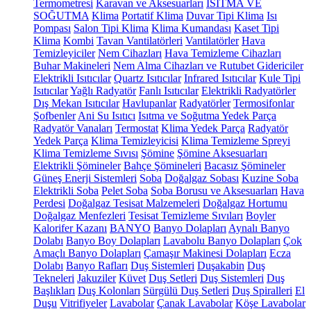
Termometresi
Karavan ve Aksesuarları
ISITMA VE
SOĞUTMA
Klima
Portatif Klima
Duvar Tipi Klima
Isı
Pompası
Salon Tipi Klima
Klima Kumandası
Kaset Tipi
Klima
Kombi
Tavan Vantilatörleri
Vantilatörler
Hava
Temizleyiciler
Nem Cihazları
Hava Temizleme Cihazları
Buhar Makineleri
Nem Alma Cihazları ve Rutubet Gidericiler
Elektrikli Isıtıcılar
Quartz Isıtıcılar
Infrared Isıtıcılar
Kule Tipi
Isıtıcılar
Yağlı Radyatör
Fanlı Isıtıcılar
Elektrikli Radyatörler
Dış Mekan Isıtıcılar
Havlupanlar
Radyatörler
Termosifonlar
Şofbenler
Ani Su Isıtıcı
Isıtma ve Soğutma Yedek Parça
Radyatör Vanaları
Termostat
Klima Yedek Parça
Radyatör
Yedek Parça
Klima Temizleyicisi
Klima Temizleme Spreyi
Klima Temizleme Sıvısı
Şömine
Şömine Aksesuarları
Elektrikli Şömineler
Bahçe Şömineleri
Bacasız Şömineler
Güneş Enerji Sistemleri
Soba
Doğalgaz Sobası
Kuzine Soba
Elektrikli Soba
Pelet Soba
Soba Borusu ve Aksesuarları
Hava
Perdesi
Doğalgaz Tesisat Malzemeleri
Doğalgaz Hortumu
Doğalgaz Menfezleri
Tesisat Temizleme Sıvıları
Boyler
Kalorifer Kazanı
BANYO
Banyo Dolapları
Aynalı Banyo
Dolabı
Banyo Boy Dolapları
Lavabolu Banyo Dolapları
Çok
Amaçlı Banyo Dolapları
Çamaşır Makinesi Dolapları
Ecza
Dolabı
Banyo Rafları
Duş Sistemleri
Duşakabin
Duş
Tekneleri
Jakuziler
Küvet
Duş Setleri
Duş Sistemleri
Duş
Başlıkları
Duş Kolonları
Sürgülü Duş Setleri
Duş Spiralleri
El
Duşu
Vitrifiyeler
Lavabolar
Çanak Lavabolar
Köşe Lavabolar