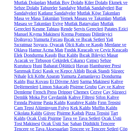
Mutfak Dolapları
Mutfak Boy Dolabı
Kiler Dolabı
Ekmek ve
Sebze Dolabı
Tabureler
Sandalye
Mutfak Sandalyeleri
Bar
Sandalyeleri
Katlanır Sandalyeler
Mutfak Köşe Takımları
Masa ve Masa Takımları
Yemek Masası ve Takımları
Mutfak
Masası ve Takımları
Eviye
Mutfak Bataryaları
Mutfak
Gereçleri
Kesme Tahtası
Rende
Servis Gereçleri
Patates Ezici
Manuel Kıyma Makinesi
Krema Pompası
Dilimleyici
Doğrayıcı
Yumurta Fırçası
Bıçak ve Bıçak Setleri
Yağ
Sıçratmaz
Soyucu, Oyacak
Ölçü Kabı ve Kaşığı
Merdane ve
Oklava
Hamur Açma Matı
Fındık Kıracağı ve Ceviz Kıracağı
Elek
Dondurma Kaşığı
Buz Kalıbı
Bıçak Bileyici Masat
Açacak ve Tirbuşon
Çekirdek Çıkarıcı
Çırpıcı
Sebze
Kurutucu
Huni
Baharat Öğütücü
Havan
Hamburger Presi
Sarımsak Ezici
Kaşık ve Kepçe Altlığı
Bıçak Standı
Süzgeç
Nihale
İçli Köfte Aparatı
Yumurta Zamanlayıcı
Dondurma
Kalıbı
Buz Kovası
Et Dövme Aleti
Sarma Makinesi
Kahve
Değirmenleri
Limon Sıkacağı
Pişirme Grubu
Çay ve Kahve
Demleme
French Press
Dripper
Chemex
Cezve
Çay Süzgeci
Demlik
Moka Pot
Çaydanlık
Kahve Filtresi
Sifon Kahve
Fırında Pişirme
Pasta Kalıbı
Kurabiye Kalıbı
Fırın Tepsisi
Cam Tepsi
Alüminyum Folyo
Kek Kalıbı
Muffin Kalıbı
Çikolata Kalıbı
Güveç
Pişirme Kağıdı
Pizza Tepsisi
Tart
Kalıbı
Ocak Üstü Pişirme
Tava ve Tava Setleri
Ocak Üstü
Tost Makinesi
Ocak Üstü Sac
Sahan
Düdüklü Tencere
Tencere ve Tava Aksesuarları
Tencere ve Tencere Setleri
Çöp