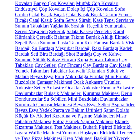
Kovaları
Banyo Çöp Kovaları
Mutfak Çöp Kovaları
Endüstriyel Çöp Kovaları
Dolap İçi Çöp Kovaları
Sofra
Grubu
Çatal,Kaşık,Bıçak
Çatal Kaşık Bıçak Takımı
Yemek
Bıçağı
Çatal
Kaşık
Sofra Servis
Sürahi
Kase
Tepsi
Servis ve
Sunum Tabakları
Yağdanlık
Sosluk, Reçellik
Yumurtalık
Servis Maşa Seti
Şekerlik
Salata Kasesi
Peçetelik
Karaf
Kürdanlık
Çerezlik
Baharat Takımı
Bardak Altlığı
Ekmek
Sepeti
Pasta Sunumu
Pasta Takımı
Kek Fanusu
Bardak
Viski
Bardağı
Su Bardağı
Meşrubat Bardağı
Rakı Bardağı
Kadeh
Bardak Seti
Bira Bardağı
Shot Bardağı
Çay ve Kahve
Sunumu
Sütlük
Kahve Fincanı
Kupa
Fincan Takımı
Çay
Tabakları
Çay Setleri
Çay Fincanı
Çay Bardağı
Çay Kaşığı
Yemek Takımları
Tabaklar
Kahvaltı Takımları
Suluk ve
Matara
Beyaz Eşya
Fırın
Mikrodalga Fırınlar
Mini Fırınlar
Buzdolabı
Çamaşır Makinesi
Ocak
Ankastre Ürünleri
Ankastre Setler
Ankastre Ocaklar
Ankastre Fırınlar
Ankastre
Davlumbazlar
Bulaşık Makineleri
Kurutma Makinesi
Derin
Dondurucular
Su Sebilleri
Mini Buzdolabı
Davlumbazlar
Kurutmalı Çamaşır Makinesi
Beyaz Eşya Setleri
Aspiratörler
Beyaz Eşya Yedek Parça ve Bakım Ürünleri
Şarap Dolabı
Küçük Ev Aletleri
Kızartma ve Pişirme Makineleri
Mısır
Patlatma Makinesi
Fritöz
Ekmek Yapma Makinesi
Ekmek
Kızartma Makinesi
Tost Makinesi
Buharlı Pişirici
Elektrikli
Izgara
Waffle Makinesi
Yumurta Haşlayıcı
Elektrikli Tencere
ve Tava
Pizza Makinesi
Krep Makinesi
Basküller
Yiyecek