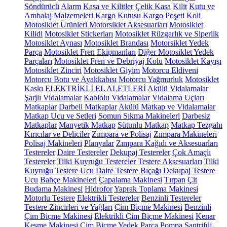
Söndürücü
Alarm
Kasa ve Kilitler
Çelik Kasa
Kilit
Kutu ve
Ambalaj Malzemeleri
Kargo Kutusu
Kargo Poşeti
Koli
Motosiklet Ürünleri
Motorsiklet Aksesuarları
Motosiklet
Kilidi
Motosiklet Stickerları
Motosiklet Rüzgarlık ve Siperlik
Motosiklet Aynası
Motosiklet Brandası
Motorsiklet Yedek
Parça
Motosiklet Fren Ekipmanları
Diğer Motosiklet Yedek
Parçaları
Motosiklet Fren ve Debriyaj Kolu
Motosiklet Kayışı
Motosiklet Zinciri
Motosiklet Giyim
Motorcu Eldiveni
Motorcu Botu ve Ayakkabısı
Motorcu Yağmurluk
Motosiklet
Kaskı
ELEKTRİKLİ EL ALETLERİ
Akülü Vidalamalar
Şarjlı Vidalamalar
Kablolu Vidalamalar
Vidalama Uçları
Matkaplar
Darbeli Matkaplar
Akülü Matkap ve Vidalamalar
Matkap Ucu ve Setleri
Somun Sıkma Makineleri
Darbesiz
Matkaplar
Manyetik Matkap
Sütunlu Matkap
Matkap Tezgahı
Kırıcılar ve Deliciler
Zımpara ve Polisaj
Zımpara Makineleri
Polisaj Makineleri
Planyalar
Zımpara Kağıdı ve Aksesuarları
Testereler
Daire Testereler
Dekupaj Testereler
Çok Amaçlı
Testereler
Tilki Kuyruğu Testereler
Testere Aksesuarları
Tilki
Kuyruğu Testere Ucu
Daire Testere Bıçağı
Dekupaj Testere
Ucu
Bahçe Makineleri
Çapalama Makinesi
Tırpan
Çit
Budama Makinesi
Hidrofor
Yaprak Toplama Makinesi
Motorlu Testere
Elektrikli Testereler
Benzinli Testereler
Testere Zincirleri ve Yağları
Çim Biçme Makinesi
Benzinli
Çim Biçme Makinesi
Elektrikli Çim Biçme Makinesi
Kenar
Kesme Makinesi
Çim Biçme Yedek Parça
Pompa
Santrifüj