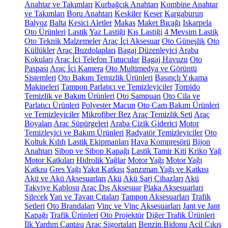
Anahtar ve Takımları
Kurbağcık Anahtarı
Kombine Anahtar
ve Takımları
Boru Anahtarı
Keskiler
Keser
Kargaburun
Balyoz
Balta
Kesici Aletler
Makas
Maket Bıçağı
Iskarpela
Oto Ürünleri
Lastik
Yaz Lastiği
Kış Lastiği
4 Mevsim Lastik
Oto Teknik Malzemeler
Araç İçi Aksesuar
Oto Güneşlik
Oto
Küllükler
Araç Buzdolapları
Bagaj Düzenleyici
Araba
Kokuları
Araç İçi Telefon Tutucular
Bagaj Havuzu
Oto
Paspası
Araç İçi Kamera
Oto Multimedya ve Görüntü
Sistemleri
Oto Bakım Temizlik Ürünleri
Basınçlı Yıkama
Makineleri
Tampon Parlatıcı ve Temizleyiciler
Torpido
Temizlik ve Bakım Ürünleri
Oto Şampuan
Oto Cila ve
Parlatıcı Ürünleri
Polyester Macun
Oto Cam Bakım Ürünleri
ve Temizleyiciler
Mikrofiber Bez
Araç Temizlik Seti
Araç
Boyaları
Araç Süpürgeleri
Araba Çizik Giderici
Motor
Temizleyici ve Bakım Ürünleri
Radyatör Temizleyiciler
Oto
Koltuk Kılıfı
Lastik Ekipmanları
Hava Kompresörü
Bijon
Anahtarı
Sibop ve Sibop Kapağı
Lastik Tamir Kiti
Kriko
Yağ
Motor Katkıları
Hidrolik Yağlar
Motor Yağı
Motor Yağı
Katkısı
Gres Yağı
Yakıt Katkısı
Şanzıman Yağı ve Katkısı
Akü ve Akü Aksesuarları
Akü
Akü Şarj Cihazları
Akü
Takviye Kablosu
Araç Dış Aksesuar
Plaka Aksesuarları
Silecek
Yan ve Tavan Çıtaları
Tampon Aksesuarları
Trafik
Setleri
Oto Brandaları
Vinç ve Vinç Aksesuarları
Jant ve Jant
Kapağı
Trafik Ürünleri
Oto Projektör
Diğer Trafik Ürünleri
İlk Yardım Çantası
Araç Sigortaları
Benzin Bidonu
Acil Çıkış