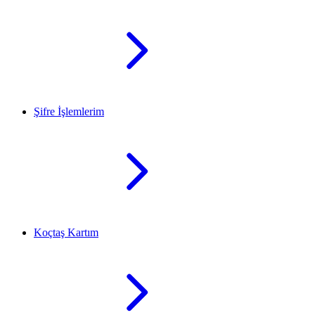
Şifre İşlemlerim
Koçtaş Kartım