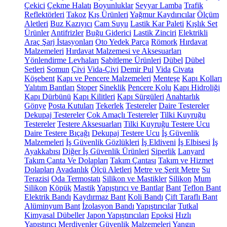
Çekici
Çekme Halatı
Boyunluklar
Seyyar Lamba
Trafik
Reflektörleri
Takoz
Kış Ürünleri
Yağmur Kaydırıcılar
Ölçüm
Aletleri
Buz Kazıyıcı
Cam Suyu
Lastik Kar Paleti
Kışlık Set
Ürünler
Antifrizler
Buğu Giderici
Lastik Zinciri
Elektrikli
Araç Şarj İstasyonları
Oto Yedek Parça
Römork
Hırdavat
Malzemeleri
Hırdavat Malzemesi ve Aksesuarları
Yönlendirme Levhaları
Sabitleme Ürünleri
Dübel
Dübel
Setleri
Somun
Çivi
Vida-Çivi
Demir Pul
Vida
Civata
Köşebent
Kapı ve Pencere Malzemeleri
Menteşe
Kapı Kolları
Yalıtım Bantları
Stoper
Sineklik
Pencere Kolu
Kapı Hidroliği
Kapı Dürbünü
Kapı Kilitleri
Kapı Sürgüleri
Anahtarlık
Gönye
Posta Kutuları
Tekerlek
Testereler
Daire Testereler
Dekupaj Testereler
Çok Amaçlı Testereler
Tilki Kuyruğu
Testereler
Testere Aksesuarları
Tilki Kuyruğu Testere Ucu
Daire Testere Bıçağı
Dekupaj Testere Ucu
İş Güvenlik
Malzemeleri
İş Güvenlik Gözlükleri
İş Eldiveni
İş Elbisesi
İş
Ayakkabısı
Diğer İş Güvenlik Ürünleri
Siperlik
Lanyard
Takım Çanta Ve Dolapları
Takım Çantası
Takım ve Hizmet
Dolapları
Avadanlık
Ölçü Aletleri
Metre ve Şerit Metre
Su
Terazisi
Oda Termostatı
Silikon ve Mastikler
Silikon
Mum
Silikon
Köpük
Mastik
Yapıştırıcı ve Bantlar
Bant
Teflon Bant
Elektrik Bandı
Kaydırmaz Bant
Koli Bandı
Çift Taraflı Bant
Alüminyum Bant
İzolasyon Bandı
Yapıştırıcılar
Tutkal
Kimyasal Dübeller
Japon Yapıştırıcıları
Epoksi
Hızlı
Yapıştırıcı
Merdivenler
Güvenlik Malzemeleri
Yangın