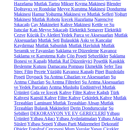
Hazırlama
Mutfak Tartısı
Mikser
Kıyma Makinesi
Blender
Doğrayıcı ve Rondolar
Meyve Kurutma Makinesi
Dondurma
Makinesi
Hamur Yoğurma Makinesi ve Mutfak Şefleri
Yoğurt
Makinesi
Mutfak Robotu
İçecek Hazırlama
Narenciye
Sıkacağı
Çay Makineleri
Kahve Makinesi
Kettle ve Su
Isıtıcılar
Katı Meyve Sıkacağı
Elektrikli Semaver
Elektrikli
Cezve
Küçük Ev Aletleri Yedek Parça ve Aksesuarları
Mutfak
Aksesuarları
Mutfak Seti
Bulaşıklık
Askı ve Kancalar
Kaydırmaz
Mutfak Sabunluk
Mutfak Havluluk
Mutfak
Seramik ve Fayansları
Saklama ve Düzenleme
Kavanoz
Saklama ve Karıştırma Kabı
Çöp Poşeti
Sebzelikler
Saklama
Bonesi ve Kapağı
Mutfak Raf Düzenleyici
Poşetlik
Kaşıklık
Beslenme Kutusu
Damacana Pompası
Ekmeklik
Sefer Tası
Streç Film
Peçete Yüzüğü
Kavanoz Kapağı
Pipet
Buzdolabı
Poşeti
Doypack
Su Arıtma Cihazları ve Aksesuarları
Su
Arıtma Cihazları
Su Arıtma Filtreleri
Su Arıtma Aksesuarları
ve Yedek Parçaları
Arıtma Musluğu
Endüstriyel Mutfak
Ürünleri
Gıda ve İçecek
Kahve
Filtre Kahve Kağıdı
Türk
Kahvesi
Kapsül Kahve
Filtre Kahve
Çekirdek Kahve
Mutfak
Tezgahları
Laminant Mutfak Tezgahları
Ahşap Mutfak
Tezgahları
Bulaşık Makineleri
Derin Dondurucular
Su
Sebilleri
DEKORASYON VE EV GEREÇLERİ
Yılbaşı
Ürünleri
Yılbaşı Ağacı
Yılbaşı Aydınlatmaları
Yılbaşı Ağacı
Süsleri
Yılbaşı Sepeti
Yılbaşı Parti Malzemeleri
Dekoratif
Objeler
Fotoğraf Çerçevesi
Mum
Vazolar
Yapay Çiçekler