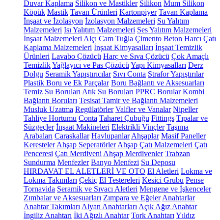
Duvar Kaplama
Silikon ve Mastikler
Silikon
Mum Silikon
Köpük
Mastik
Tavan Ürünleri
Kartonpiyer
Tavan Kaplama
İnşaat ve İzolasyon
İzolasyon Malzemeleri
Su Yalıtım
Malzemeleri
Isı Yalıtım Malzemeleri
Ses Yalıtım Malzemeleri
İnşaat Malzemeleri
Alçı
Cam Tuğla
Çimento
Beton Harcı
Çatı
Kaplama Malzemeleri
İnşaat Kimyasalları
İnşaat Temizlik
Ürünleri
Lavabo Çözücü
Harç ve Sıva Çözücü
Çok Amaçlı
Temizlik
Yağlayıcı ve Pas Çözücü
Yapı Kimyasalları
Derz
Dolgu
Seramik Yapıştırıcılar
Sıvı Conta
Strafor Yapıştırılar
Plastik Boru ve Ek Parçalar
Boru Bağlantı ve Aksesuarları
Temiz Su Boruları
Atık Su Boruları
PPRC Borular
Kombi
Bağlantı Boruları
Tesisat Tamir ve Bağlantı Malzemeleri
Musluk Uzatma
Regülatörler
Valfler ve Vanalar
Nipeller
Tahliye Hortumu
Conta
Taharet Çubuğu
Fittings
Tıpalar ve
Süzgeçler
İnşaat Makineleri
Elektrikli Vinçler
Taşıma
Arabaları
Caraskallar
Havlupanlar
Ahşaplar
Masif Paneller
Keresteler
Ahşap Seperatörler
Ahşap Çatı Malzemeleri
Çatı
Penceresi
Çatı Merdiveni
Ahşap Merdivenler
Trabzan
Sundurma
Menfezler
Banyo Menfezi
Su Deposu
HIRDAVAT EL ALETLERİ VE OTO
El Aletleri
Lokma ve
Lokma Takımları
Çekiç
El Testereleri
Kesici Grubu
Pense
Tornavida
Seramik ve Sıvacı Aletleri
Mengene ve İşkenceler
Zımbalar ve Aksesuarları
Zımpara ve Eğeler
Anahtarlar
Anahtar Takımları
Alyan Anahtarları
Açık Ağız Anahtar
İngiliz Anahtarı
İki Ağızlı Anahtar
Tork Anahtarı
Yıldız