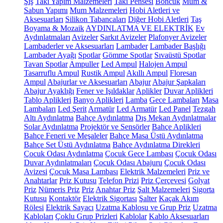
Şiş
Takı Yapım Malzemeleri
Takı Pensesi
Boncuk
Mum &
Sabun Yapımı
Mum Malzemeleri
Hobi Aletleri ve
Aksesuarları
Silikon Tabancaları
Diğer Hobi Aletleri
Taş
Boyama & Mozaik
AYDINLATMA VE ELEKTRİK
Ev
Aydınlatmaları
Avizeler
Sarkıt Avizeler
Plafonyer Avizeler
Lambaderler ve Aksesuarları
Lambader
Lambader Başlığı
Lambader Ayağı
Spotlar
Gömme Spotlar
Sıvaüstü Spotlar
Tavan Spotlar
Ampuller
Led Ampul
Halojen Ampul
Tasarruflu Ampul
Rustik Ampul
Akıllı Ampul
Floresan
Ampul
Abajurlar ve Aksesuarları
Abajur
Abajur Şapkaları
Abajur Ayaklığı
Fener ve Işıldaklar
Aplikler
Duvar Aplikleri
Tablo Aplikleri
Banyo Aplikleri
Lamba
Gece Lambaları
Masa
Lambaları
Led Şerit
Armatür
Led Armatür
Led Panel
Tezgah
Altı Aydınlatma
Bahçe Aydınlatma
Dış Mekan Aydınlatmalar
Solar Aydınlatma
Projektör ve Sensörler
Bahçe Aplikleri
Bahçe Feneri ve Meşaleler
Bahçe Masa Üstü Aydınlatma
Bahçe Set Üstü Aydınlatma
Bahçe Aydınlatma Direkleri
Çocuk Odası Aydınlatma
Çocuk Gece Lambası
Çocuk Odası
Duvar Aydınlatmaları
Çocuk Odası Abajuru
Çocuk Odası
Avizesi
Çocuk Masa Lambası
Elektrik Malzemeleri
Priz ve
Anahtarlar
Priz Kutusu
Telefon Prizi
Priz Çerçevesi
Golyat
Priz
Nümeris Priz
Priz
Anahtar Priz
Şalt Malzemeleri
Sigorta
Kutusu
Kontaktör
Elektrik Sigortası
Şalter
Kaçak Akım
Rölesi
Elektrik Sayacı
Uzatma Kablosu ve Grup Priz
Uzatma
Kabloları
Çoklu Grup Prizleri
Kablolar
Kablo Aksesuarları