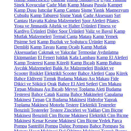
Sinek Kovucular
Çadır Matı
Kamp Masası
Pusula
Kampet
Kamp Duşu
Isıtıcılar
Kamp Çantası
Şişme Yastık
Magnezyum
Çubuğu
Kamp Taburesi
Şişme Yatak
Çadır Aksesuarı
Sırt
Çantası
Hayatta Kalma Malzemeleri
Spor Aletleri
Pilates,
Yoga ve Jimnastik
Ağırlık ve Halter Ürünleri
Fitness ve
Kardiyo Ürünleri
Diğer Spor Ürünleri
Valiz ve Bavul
Kamp
Mutfak Malzemeleri
Termal Çanta
Matara
Kamp Yemek
Pişirme Seti
Kamp Buzluk ve Soğutucu Ürünler
Kamp
Demliği
Kamp Tavası
Kamp Ocağı
Kamp Mutfak
Aksesuarları
Çakmak ve Yakıcılar
Termoslar
Aydınlatma
Ekipmanları
El Feneri
Işıldak
Kafa Lambası
Kamp El Aletleri
Kamp Testeresi
Kamp Küreği
Kamp Bıçağı
Kamp Baltası
Avcılık Malzemeleri
Balık Av Malzemeleri
Bisiklet ve
Scooter
Bisiklet
Elektrikli Scooter
Bahçe Aletleri
Çapa
Kürek
Bahçe Eldiveni
Tırmık
Budama Makası
Aşı Makası
Fide
Dikici ve Sökücü
Orak
Bahçe El Aleti Setleri
Çim Makası
Tırpan Misinası
Aşı Bıçağı
Meyve Toplama Aleti
Budama
Testeresi
Bahçe Çatalı
Kazma
Bahçe Makineleri
Çapalama
Makinesi
Tırpan
Çit Budama Makinesi
Hidrofor
Yaprak
Toplama Makinesi
Motorlu Testere
Elektrikli Testereler
Benzinli Testereler
Testere Zincirleri ve Yağları
Çim Biçme
Makinesi
Benzinli Çim Biçme Makinesi
Elektrikli Çim Biçme
Makinesi
Kenar Kesme Makinesi
Çim Biçme Yedek Parça
Pompa
Santrifüj Pompa
Dalgıç Pompası
Bahçe Pompası
Su