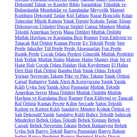
Dekoratif Tabak ve Kaseler
Biblo
Şaraplıklar
Tütsülük ve
Buhurdanlık
Mumluklar ve Şamdanlar
Meyvelik
Magnet
Kumbara
Dekoratif Taşlar
Kül Tablası
Nazar Boncuğu
Kitap
Tutucular
Müzik Kutusu
Yatak Tepsisi
Kokulu Taşlar
Ahşap
Dekorasyon Ürünleri
Duvar Süsleri
Cansız Manken
Mutfak
Tekstili
Amerikan Servis
Masa Örtüleri
Mutfak Önlüğü
Mutfak Havlusu ve Kurulama Bezi
Runner
Fırın Eldiveni ve
Tutacak
Raf Örtüsü
Kumaş Peçete
Ev Tekstili
Perde
Stor
Perde
Jaluziler
Tül Perde
Perde Aksesuarları
Fon Perde
Rustik Perde
Çocuk Odası Perdesi
Güneşlik
Mutfak Perdeleri
Halı
Yolluk
Mutfak Halısı
Makine Halısı
Shaggy Halı
Jüt ve
Hasır Halı
Çocuk Odası Halıları
Halı Kaydırmazı
El Halısı
Deri Halı
Halı Örtüsü
Bambu Halı
Yatak Odası Tekstili
Yorgan
Nevresim Takımı
Pike ve Pike Takımı
Yatak Örtüsü
Çarşaf
Battaniye
Yatak Alezi & Koruyucusu
Yastık
Yastık
Kılıfı
Uyku Seti
Yastık Alezi
Paspaslar
Mutfak Tekstili
Amerikan Servis
Masa Örtüleri
Mutfak Önlüğü
Mutfak
Havlusu ve Kurulama Bezi
Runner
Fırın Eldiveni ve Tutacak
Raf Örtüsü
Kumaş Peçete
Kilim
Seccade
Salon Tekstili
Kırlent ve Kırlent Kılıfı
Sandalye Minderi
Koltuk Örtüsü ve
Şalı
Dekoratif Yastık
Sandalye Kılıfı
Bahçe Tekstili
Salıncak
Minderleri
Bebek Odası Tekstili
Bebek Yorganı
Bebek
Çarşafı
Bebek Nevresim Takımı
Bebek Battaniyesi
Bebek
Uyku Seti
Banyo Tekstil
Banyo Paspasları
Banyo Bakım
Setleri
Banyo Perdeleri
Bornoz
Peştemal
Havlu
Duvar