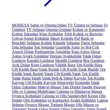
MOBİLYA
Salon ve Oturma Odası
TV Ünitesi ve Sehpası
Tv
Üniteleri
TV Sehpası
Oturma Grupları
Koltuk ve Kanepeler
Koltuk Takımları
Köşe Koltuklar
Tekli Koltuk ve Berjerler
Çekyat
Armut Koltuklar
Masaj Koltuğu
Puf
Bank ve
Benchler
Sallanan Koltuk
Kitaplık
Sehpalar
Zigon Sehpalar
Orta Sehpalar
Yan Sehpalar
Gazetelik
Antre ve Hol
Çok
Amaçlı Dolap
Portmantolar
Askılıklar
Kapı Askısı
Duvar
Askısı
Ayaklı Askılıklar
Dresuar
Ayakkabılık
Yatak Odası
Gardırop
Kapaklı Gardırop
Sürgülü Gardırop
Bez Gardırop
Açık Dolap
Köşe Gardırop
Yüklük
Baza
Tek Kişilik Baza
Çift Kişilik Baza
Yatak Başlığı
Çift Kişilik Yatak Başlığı
Tek
Kişilik Yatak Başlığı
Yatak
Çift Kişilik Yatak
Tek Kişilik
Yatak
Hasta Yatağı
Yatak Pedi & Şiltesi
Karyola
Tek Kişilik
Karyola
Çift Kişilik Karyola
Şifonyerler
Komodin
Yatak
Odası Takımları
Makyaj Masası
Takı Dolabı
Sandık
Paravan
Ofis ve Çalışma Mobilyaları
Çalışma ve Bilgisayar Masası
Oyuncu Koltukları
Çalışma ve Ofis Sandalyeleri
Keson
Ofis
Dolabı
Ofis Koltukları ve Kanepeleri
Ayaklı Küllükler
Laptop
Sehpası
Oyuncu Masası
Toplantı Masası
Ofis Masası ve
Takımları
Yemek Odası
Yemek Odası Takımları
Vitrin
Yemek