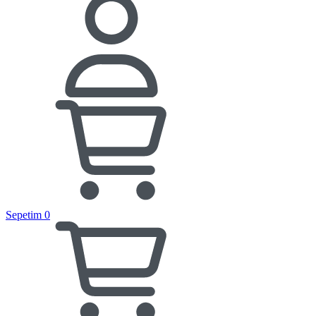
Sepetim
0