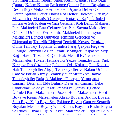
Sıvı Yapıştırıcılar
Tebeşir
Suluk
Resim Çantası
Pano
Okul
Çantası
Kalem Kutusu
Beslenme Çantası
Resim Boyaları ve
Resim Boya Malzemeleri
Selobant
Ajanda
Defter
Okul
Defteri
Spiralli Defter
Fihrist
Not Defteri
Bloknot
Kırtasiye
Malzemeleri
Masaüstü Gereçleri
Kırtasiye Kağıt Ürünleri
Kırtasiye Seti
Kalem ve Yazı Gereçleri
Koli Bandı Makinesi
Para Makineleri
Para Çekmeceleri
Para Sayma Makineleri
Ofis Sarf Ürünleri
Evrak İmha Makineleri
Laminasyon
Makineleri
Barkod Okuyucu
Temizlik Gereçleri ve
Ekipmanları
Temizlik Eldiveni
Temizlik Kovası
Temizlik,
Ovma Teli
Tüy Toplama Ürünleri
Faraş
Çekpas
Fırça ve
Süpürge
Temizlik Bezleri
Temizlik Süngeri
Paspas ve Mop
Kâğıt Havlu
Tuvalet Kağıdı
Islak Mendil
Ev Temizlik
Malzemeleri
Tuvalet Temizleyici
Yüzey Temizleyiciler
Yağ,
Kireç ve Pas Çözücüler
Çubuklu Oda Kokusu
Oda Kokusu
Halı Temizleyiciler
Ahşap Temizleyiciler ve Bakım Ürünleri
Cam ve Parlak Yüzey Temizleyiciler
Mutfak ve Banyo
Temizleyiciler
Bulaşık Makinesi Deterjanı
Yumuşatıcı
Çamaşır Deterjanı
Elde Bulaşık Deterjanı
Çamaşır Leke
Çıkarıcılar
Kolonya
Pazar Arabası ve Çantası
Eğlence
Ürünleri
Parti Malzemeleri
Puzzle
Hobi Malzemeleri
Hobi
Boya ve Resim Malzemeleri
Ahşap Boyaları
Akrilik Boyalar
Sulu Boya
Yağlı Boya Seti
Eskitme Boyası
Cam ve Seramik
Boyaları
Metalik Boya
Şövale
Kumaş Boyaları
Resim Fırçası
ve Rulosu
Tuval
El İşi & Tekstil Malzemeleri
Örgü İpi
Güpür