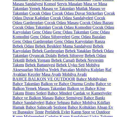
Masası Sandalyesi
Konsol
Servis Masaları
Masa ve Masa
Takımları
Yemek Masası ve Takımları
Mutfak Masası ve
Takımları
Çocuk Odası
Çocuk Odası Duvar Stickerları
Çocuk
Odası Duvar Kağıtları
Çocuk Odası Sandalyeleri
Çocuk
Odası Gardıropları
Çocuk Odası Masası
Çocuk Odası Bazası
Çocuk Odası Takımları
Çocuk Odası Komodini
Çocuk Odası
Karyolaları
Genç Odası
Genç Odası Takımları
Genç Odası
Komodini
Genç Odası Şifonyerleri
Genç Odası Bazaları
Genç Odası Gardıropları
Genç Odası Karyolaları
Ranza
Bebek Odası
Bebek Beşikleri
Mama Sandalyesi
Bebek
Karyolaları
Bebek Gardıropları
Bebek Yatakları
Bebek Odası
Takımları
Oyuncak Dolabı
Bebek Şifonyer
Bebek Odası
Tekstili
Bebek Yorganı
Bebek Çarşafı
Bebek Nevresim
Takımı
Bebek Battaniyesi
Bebek Uyku Seti
Mobilya
Aksesuarları
Mobilya Yedek Parçaları
Mobilya Kulpları
Raf
Ayakları
Keçeler
Masa Ayağı
Mobilya Ayağı
BAHÇE,BALKON VE OUTDOOR
Bahçe Mobilyaları
Bahçe Takımları
Balkon ve Bahçe Oturma Grubu
Bahçe ve
Balkon Yemek Masası Takımları
Balkon ve Bahçe Köşe
Takımı
Bistro Setleri
Bahçe Minderi
Çardak ve Kameriyeler
Bahçe ve Balkon Masası
Bahçe Şemsiyesi
Bahçe Bankı
Bahçe Sandalyeleri
Bahçe Sehpası
Bahçe Mobilya Kılıfları
Hamak
Bahçe Salıncağı
Şezlong
Bahçe Koltukları
Ahşap Ev
ve Bungalov
Tente
Prefabrik Evler
Kamp Spor ve Outdoor
Kamp Malzemeleri
Çadırlar
Kamp Sandalyesi
Uyku Tulumu