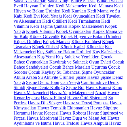
Saksı Aksesuarları
Saksı Altlığı
Bahçe Saksısı
Balkon Saksısı
Evcil Hayvan Ürünleri
Kedi Malzemeleri
Kedi Maması
Kedi
Hijyen ve Bakım Ürünleri
Kedi Kumları
Kedi Mama ve Su
Kabı
Kedi Evi
Kedi Yatağı
Kedi Oyuncakları
Kedi Tuvaleti
ve Aksesuarları
Kedi Ödülleri
Kedi Tırmalaması
Kedi
Vitamini
Kedi Taşıma Çantası
Köpek Malzemeleri
Köpek
Yatağı
Köpek Vitamini
Köpek Oyuncakları
Köpek Mama ve
Su Kabı
Köpek Güvenlik
Köpek Hijyen ve Bakım Ürünleri
Köpek Ödülleri
Köpek Maması
Köpek Kulübesi
Köpek
Tasmaları
Köpek Elbisesi
Köpek Kafesi
Kümesler
Kuş
Malzemeleri
Kuş Sağlık ve Bakım Ürünleri
Kuş Kafesleri ve
Aksesuarları
Kuş Yemi
Kuş Suluk ve Yemlikleri
Çocuk
Bahçe Oyuncakları
Kaydırak ve Salıncak
Oyun Evleri
Çocuk
Bahçe Sandalyeleri
Çocuk Bahçe Masaları
Uçurtma
Çocuk
Scooter
Çocuk Kaykay
Su Tabancası
Şişme Oyuncaklar
Akülü Araba
Su Aktivite Ürünleri
Şişme Havuz
Şişme Deniz
Yatağı
Şişme Deniz Topu
Can Yeleği
Can Simidi ve Deniz
Simidi
Şişme Deniz Kolluğu
Şişme Bot
Havuz Bonesi
Kano
Havuz Malzemeleri
Havuz Yapı Malzemeleri
Nozul
Havuz
Kenar Izgarası
Havuz Filtresi
Havuz Örtü Sistemleri
Su
Perdesi
Havuz Dip Süzgeç
Havuz ve Dozaj Pompası
Havuz
Kimyasalları
Havuz Temizlik Ekipmanları
Havuz Süpürge
Hortumu
Havuz Kepçesi
Havuz Robotu
Havuz Süpürgesi ve
Fırçası
Havuz Merdiveni
Havuz Duşu ve Masaj Jeti
Havuz
Aydınlatma ve Isıtma
Havuz Trafosu
Havuz Ampulü
Havuz