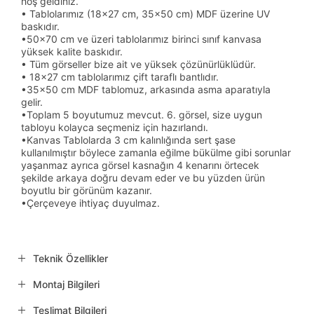
hoş geldiniz.
• Tablolarımız (18x27 cm, 35x50 cm) MDF üzerine UV
baskıdır.
•50x70 cm ve üzeri tablolarımız birinci sınıf kanvasa
yüksek kalite baskıdır.
• Tüm görseller bize ait ve yüksek çözünürlüklüdür.
• 18x27 cm tablolarımız çift taraflı bantlıdır.
•35x50 cm MDF tablomuz, arkasında asma aparatıyla
gelir.
•Toplam 5 boyutumuz mevcut. 6. görsel, size uygun
tabloyu kolayca seçmeniz için hazırlandı.
•Kanvas Tablolarda 3 cm kalınlığında sert şase
kullanılmıştır böylece zamanla eğilme bükülme gibi sorunlar
yaşanmaz ayrıca görsel kasnağın 4 kenarını örtecek
şekilde arkaya doğru devam eder ve bu yüzden ürün
boyutlu bir görünüm kazanır.
•Çerçeveye ihtiyaç duyulmaz.
Teknik Özellikler
Montaj Bilgileri
Teslimat Bilgileri