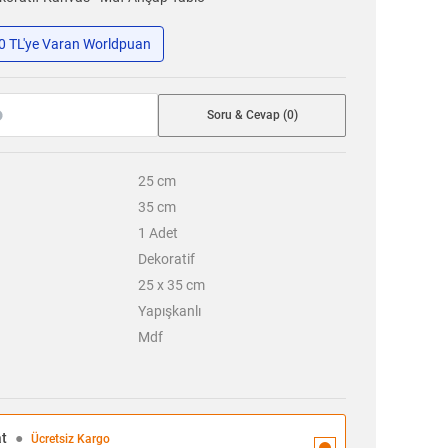
50 TL'ye Varan Worldpuan
Soru & Cevap (0)
25
cm
35
cm
1
Adet
Dekoratif
25 x 35 cm
Yapışkanlı
Mdf
at
●
Ücretsiz Kargo