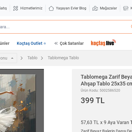
Satış
Hizmetlerimiz
Yaşayan Evler Blog
Mağazalar
ünler
Koçtaş Outlet ⭐
Çok Satanlar
Tablo
Tablomega Tablo
yonu
Tablomega
Zarif Beya
Ahşap Tablo 25x35 c
Ürün Kodu: 5002586520
399 TL
57,63 TL x 9 Aya Varan
Zarif Beyaz Balerin Dansı D