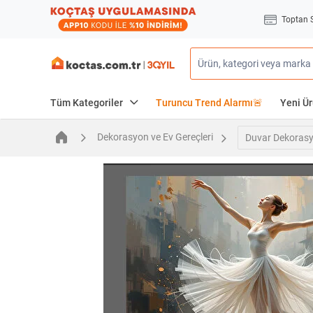
Toptan 
Tüm Kategoriler
Turuncu Trend Alarmı🚨
Yeni Ür
Dekorasyon ve Ev Gereçleri
Duvar Dekoras