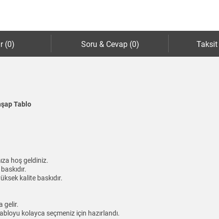
r (0)
Soru & Cevap (0)
Taksit
hşap Tablo
ıza hoş geldiniz.
baskıdır.
üksek kalite baskıdır.
gelir.
abloyu kolayca seçmeniz için hazırlandı.