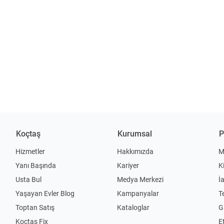
Koçtaş
Kurumsal
P
Hizmetler
Hakkımızda
M
Yanı Başında
Kariyer
K
Usta Bul
Medya Merkezi
İ
Yaşayan Evler Blog
Kampanyalar
T
Toptan Satış
Kataloglar
Gi
Koçtaş Fix
Et