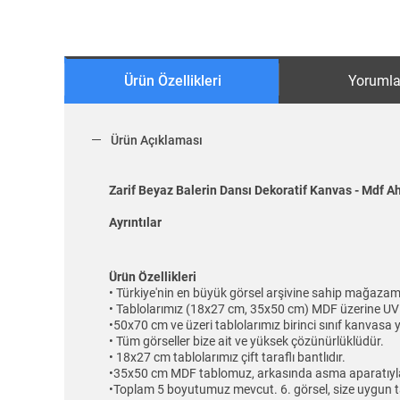
Ürün Özellikleri
Yorumla
Ürün Açıklaması
Zarif Beyaz Balerin Dansı Dekoratif Kanvas - Mdf A
Ayrıntılar
Ürün Özellikleri
• Türkiye'nin en büyük görsel arşivine sahip mağazam
• Tablolarımız (18x27 cm, 35x50 cm) MDF üzerine UV 
•50x70 cm ve üzeri tablolarımız birinci sınıf kanvasa y
• Tüm görseller bize ait ve yüksek çözünürlüklüdür.
• 18x27 cm tablolarımız çift taraflı bantlıdır.
•35x50 cm MDF tablomuz, arkasında asma aparatıyla 
•Toplam 5 boyutumuz mevcut. 6. görsel, size uygun t