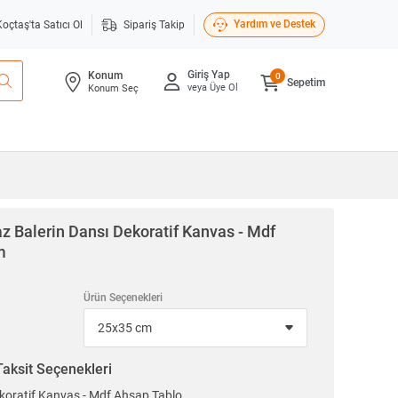
Yardım ve Destek
Koçtaş'ta Satıcı Ol
Sipariş Takip
Giriş Yap
Konum
0
Sepetim
veya Üye Ol
Konum Seç
z Balerin Dansı Dekoratif Kanvas - Mdf
m
Ürün Seçenekleri
Taksit Seçenekleri
ekoratif Kanvas - Mdf Ahşap Tablo