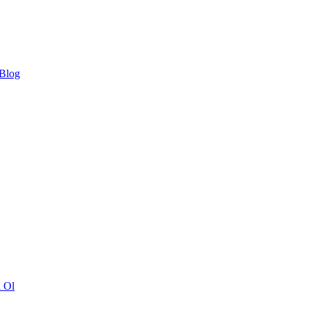
 Blog
ı Ol