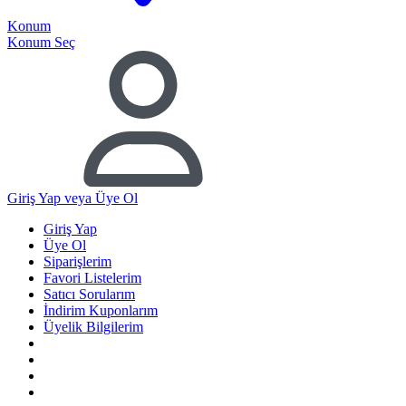
Konum
Konum Seç
Giriş Yap
veya Üye Ol
Giriş Yap
Üye Ol
Siparişlerim
Favori Listelerim
Satıcı Sorularım
İndirim Kuponlarım
Üyelik Bilgilerim