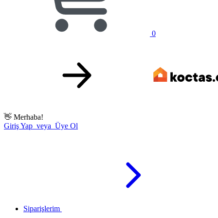
0
👋
Merhaba!
Giriş Yap veya Üye Ol
Siparişlerim