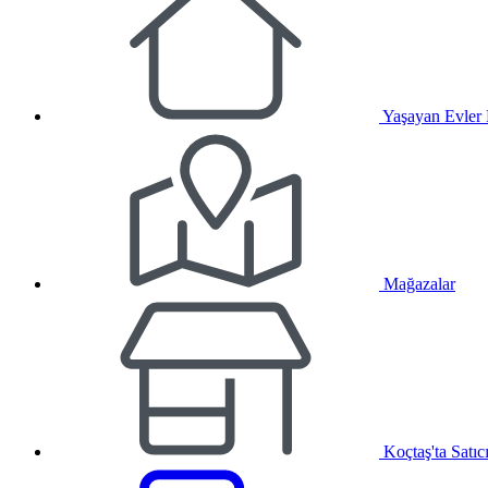
Yaşayan Evler
Mağazalar
Koçtaş'ta Satıc