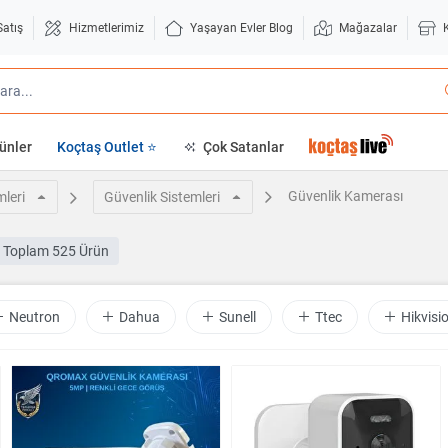
Satış
Hizmetlerimiz
Yaşayan Evler Blog
Mağazalar
ünler
Koçtaş Outlet ⭐
Çok Satanlar
Güvenlik Kamerası
mleri
Güvenlik Sistemleri
Toplam
525 Ürün
Neutron
Dahua
Sunell
Ttec
Hikvisi