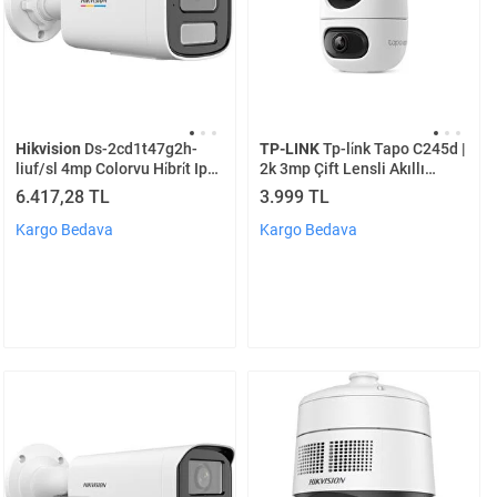
Hikvision
Ds-2cd1t47g2h-
TP-LINK
Tp-li̇nk Tapo C245d |
liuf/sl 4mp Colorvu Hi̇bri̇t Ip
2k 3mp Çift Lensli Akıllı
Bullet Kamera
Güvenlik Kamerası | 360° |
6.417,28 TL
3.999 TL
Geniş Açı Ve Tele-lens | Akıllı
Hareket Takibi | Aı Kişi
Kargo Bedava
Kargo Bedava