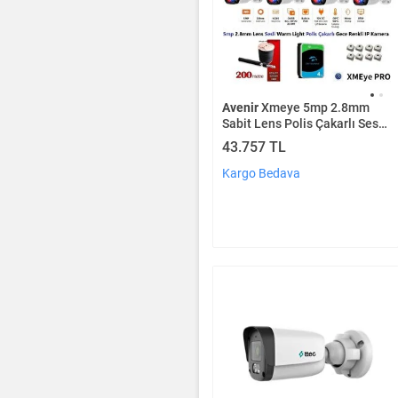
Avenir
Xmeye 5mp 2.8mm
Sabit Lens Polis Çakarlı Sesli
Ve Gece Renkli 8 Kameralı Ip
43.757 TL
Kamera Seti 4tb Disk
Kargo Bedava