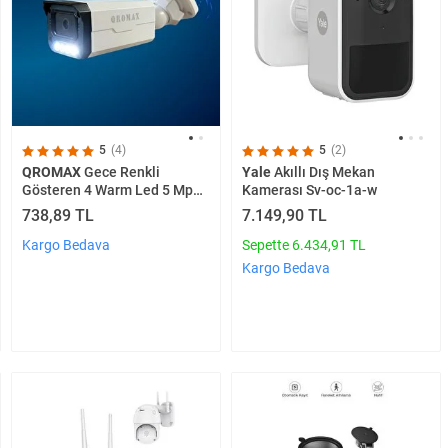
5
(4)
5
(2)
QROMAX
Gece Renkli
Yale
Akıllı Dış Mekan
Gösteren 4 Warm Led 5 Mp
Kamerası Sv-oc-1a-w
Sony Lensli 1080p Full Hd
738,89 TL
7.149,90 TL
Güvenlik Kamerasi 3404w
Kargo Bedava
Sepette 6.434,91 TL
Kargo Bedava