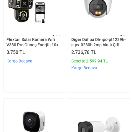
Flextail
Solar Kamera Wifi
Diğer
Dahua Dh-ipc-pt1239h-
V380 Pro Güneş Enerjili 10x
s-pv-0280b 2mp Akıllı Çift
Zoom 6mp 2 Lens Alarm Ses
Işık Aktif Caydırıcılık İp Pt
3.750 TL
2.736,78 TL
Akıllı Wifi Güvenlik Kamera
Kamera
Kargo Bedava
Sepette 2.599,94 TL
Kargo Bedava