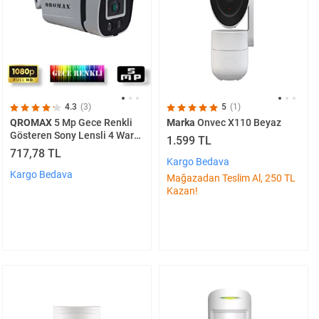
4.3
(3)
5
(1)
QROMAX
5 Mp Gece Renkli
Marka
Onvec X110 Beyaz
Gösteren Sony Lensli 4 Warm
1.599 TL
Led 1080p Güvenlik
717,78 TL
Kamerası 604w
Kargo Bedava
Kargo Bedava
Mağazadan Teslim Al, 250 TL
Kazan!