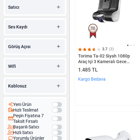
Satıcı
Ses Kaydı
Görüş Açısı
3.7
(3)
Torima Ta-02 Siyah 1080p
Araç Içi 3 Kameralı Gece
Wifi
Görüşlü, G-sensör, Geri Görüş
1.485 TL
Kameralı Araç Kamerası
Kargo Bedava
Kablosuz
Yeni Ürün
Hızlı Teslimat
Peşin Fiyatına 7
Taksit Fırsatı
Başarılı Satıcı
Hızlı Satıcı
Yorumlu Ürünler