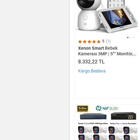
5
(1)
Xenon Smart
Bebek
Kamerası 3MP | 5"" Monitör,
Mobil Takip, Ağlama
8.332,22 TL
Algılama, 360° Gece Görüş,
RGB Lambalı (X7202)
Kargo Bedava