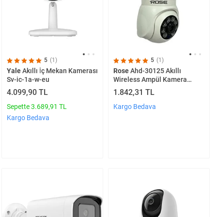
5
(1)
5
(1)
Yale
Akıllı İç Mekan Kamerası
Rose
Ahd-30125 Akıllı
Sv-ic-1a-w-eu
Wireless Ampül Kamera
360derece Hareketli Çift
4.099,90 TL
1.842,31 TL
Kameralı
Sepette 3.689,91 TL
Kargo Bedava
Kargo Bedava