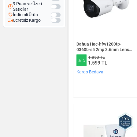
9 Puan ve Üzeri
Satıcılar
İndirimli Ürün
Ücretsiz Kargo
Dahua
Hac-hfw1200tp-
0360b-s5 2mp 3.6mm Lens
Metal Kasa Ir Bullet Ahd
1.850 TL
%13
Kamera
1.599 TL
Kargo Bedava