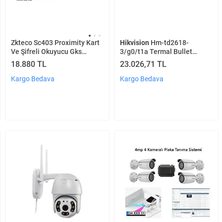
Hikvision
Hm-td2618-
Zkteco Sc403 Proximity Kart
3/g0/t1a Termal Bullet
Ve Şifreli Okuyucu Gks
Kamera
Premium Geçiş Yazılımı Ve
23.026,71 TL
18.880 TL
Puantaj Hesaplama Dahil
Kargo Bedava
Kargo Bedava