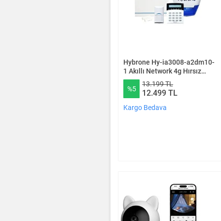
Hybrone Hy-ia3008-a2dm10-
1 Akıllı Network 4g Hırsız
Alarm Seti 1 Yıl Hybrone A2
13.199 TL
%5
Temel Paket Dmc 10
12.499 TL
Kargo Bedava