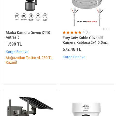
5
(1)
Marka
Kamera Onvec X110
Antrasit
Fury
Cctv Kablo Güvenlik
Kamera Kablosu 2+1 0.5mm
1.598 TL
100m Metre
672,48 TL
Kargo Bedava
Kargo Bedava
Mağazadan Teslim Al, 250 TL
Kazan!