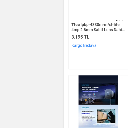
Ttec
Ipbp-4330m-m/sl-lite
4mp 2.8mm Sabit Lens Dahili
Sesli Gece Renkli Ir Bullet Ip
3.195 TL
Kamera Sadece Poe İle
Çalışır
Kargo Bedava