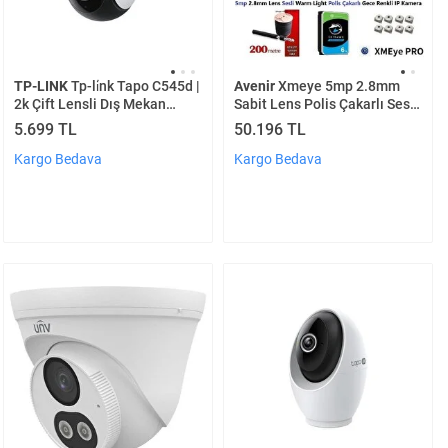
TP-LINK
Tp-li̇nk Tapo C545d |
Avenir
Xmeye 5mp 2.8mm
2k Çift Lensli Dış Mekan
Sabit Lens Polis Çakarlı Sesli
Güvenlik Kamerası | 165°
Ve Gece Renkli 8 Kameralı Ip
5.699 TL
50.196 TL
Geniş Açı + Telefoto Lens |
Kamera Seti 6tb Disk
İp66 | Aı Takip | Renkli Gece G
Kargo Bedava
Kargo Bedava