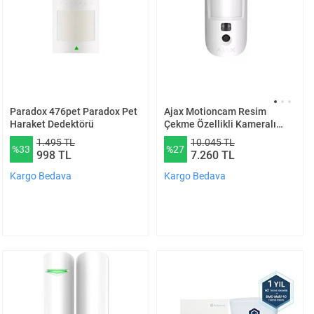
Paradox 476pet Paradox Pet
Ajax Motioncam Resim
Haraket Dedektörü
Çekme Özellikli Kameralı
Kablosuz Pir Hareket
1.495 TL
10.045 TL
%33
%27
Dedektörü Beyaz Hub 2
998 TL
7.260 TL
Kargo Bedava
Kargo Bedava