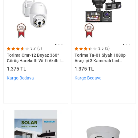
3.7
(3)
3.5
(2)
Torima Cmr-12 Beyaz 360°
Torima Ta-01 Siyah 1080p
Görüş Hareketli Wi-fi Akıllı Ip
Araç Içi 3 Kameralı Lcd
Güvenlik Kamerası Dış
Ekranlı Gece Görüşlü Araç
1.375 TL
1.375 TL
Mekan Kamerası
Kamerası
Kargo Bedava
Kargo Bedava