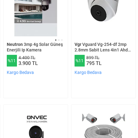
Vgr
Vguard Vg-254-df 2mp
Neutron
3mp 4g Solar Güneş
2.8mm Sabit Lens 4in1 Ahd
Enerjili Ip Kamera
Dome Kamera
899 TL
4.400 TL
%11
%11
795 TL
3.900 TL
Kargo Bedava
Kargo Bedava