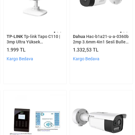
TP-LINK
Tp-li̇nk Tapo C110 |
Dahua
Hac-b1a21-u-a-0360b
3mp Ultra Yüksek
2mp 3.6mm 4in1 Sesli̇ Bullet
Çözünürlüklü Wi-fi Güvenlik
Kamera
1.999 TL
1.332,53 TL
Kamerası | Gelişmiş Gece
Görüşü | Hareket Algılama Ve
Kargo Bedava
Kargo Bedava
Anlık Bildi