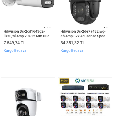
Hikvision
Ds-2cd1643g2-
Hikvision
Ds-2de7a432iwg-
lizsu/sl 4mp 2.8-12 Mm Dual
eb 4mp 32x Acusense Speed
Hybri̇d Li̇ght Ip Bullet Kamera
Dome Kamera
7.549,74 TL
34.351,32 TL
Kargo Bedava
Kargo Bedava