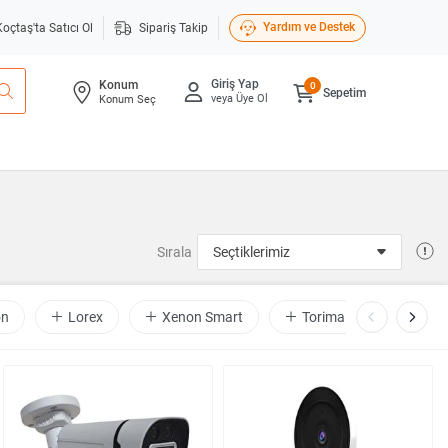
Yardım ve Destek
Koçtaş'ta Satıcı Ol
Sipariş Takip
Giriş Yap
Konum
0
Sepetim
veya Üye Ol
Konum Seç
Sırala
on
Lorex
Xenon Smart
Torima
Ruijie