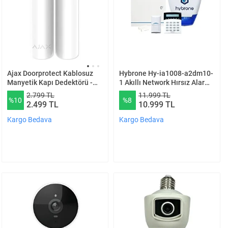
Hybrone Hy-ia1008-a2dm10-
Ajax Doorprotect Kablosuz
1 Akıllı Network Hırsız Alarm
Manyetik Kapı Dedektörü -
Seti 1 Yıl Hybrone A2 Temel
Beyaz
11.999 TL
2.799 TL
%8
%10
Paket Dmc 10
10.999 TL
2.499 TL
Kargo Bedava
Kargo Bedava