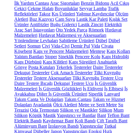
İlk Yardım Çantası
Araç Sigortaları
Benzin Bidonu
Acil Çıkış
Çekici
Çekme Halatı
Boyunluklar
Seyyar Lamba
Trafik
Reflektörleri
Takoz
Kış Ürünleri
Yağmur Kaydırıcılar
Ölçüm
Aletleri
Buz Kazıyıcı
Cam Suyu
Lastik Kar Paleti
Kışlık Set
Ürünler
Antifrizler
Buğu Giderici
Lastik Zinciri
Elektrikli
Araç Şarj İstasyonları
Oto Yedek Parça
Römork
Hırdavat
Malzemeleri
Hırdavat Malzemesi ve Aksesuarları
Yönlendirme Levhaları
Sabitleme Ürünleri
Dübel
Dübel
Setleri
Somun
Çivi
Vida-Çivi
Demir Pul
Vida
Civata
Köşebent
Kapı ve Pencere Malzemeleri
Menteşe
Kapı Kolları
Yalıtım Bantları
Stoper
Sineklik
Pencere Kolu
Kapı Hidroliği
Kapı Dürbünü
Kapı Kilitleri
Kapı Sürgüleri
Anahtarlık
Gönye
Posta Kutuları
Tekerlek
Testereler
Daire Testereler
Dekupaj Testereler
Çok Amaçlı Testereler
Tilki Kuyruğu
Testereler
Testere Aksesuarları
Tilki Kuyruğu Testere Ucu
Daire Testere Bıçağı
Dekupaj Testere Ucu
İş Güvenlik
Malzemeleri
İş Güvenlik Gözlükleri
İş Eldiveni
İş Elbisesi
İş
Ayakkabısı
Diğer İş Güvenlik Ürünleri
Siperlik
Lanyard
Takım Çanta Ve Dolapları
Takım Çantası
Takım ve Hizmet
Dolapları
Avadanlık
Ölçü Aletleri
Metre ve Şerit Metre
Su
Terazisi
Oda Termostatı
Silikon ve Mastikler
Silikon
Mum
Silikon
Köpük
Mastik
Yapıştırıcı ve Bantlar
Bant
Teflon Bant
Elektrik Bandı
Kaydırmaz Bant
Koli Bandı
Çift Taraflı Bant
Alüminyum Bant
İzolasyon Bandı
Yapıştırıcılar
Tutkal
Kimyasal Dübeller
Japon Yapıştırıcıları
Epoksi
Hızlı