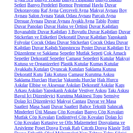
Setleri
Banyo Perdeleri
Bornoz
Peştemal
Havlu
Duvar
Dekorasyonu
Raf
Ayna
Çerçeveli Ayna
Makyaj Aynası
Boy
Aynası
Salon Aynası
Yatak Odası Aynası
Parçalı Ayna
Dresuar Aynası
Duvar Aynası
Ayaklı Ayna
Tablo
Poster
Duvar Panoları
Duvar Halısı ve Örtüsü
Duvar Kağıtları
Boyanabilir Duvar Kağıtları
3 Boyutlu Duvar Kağıtları
Duvar
Stickerları ve Etiketleri
Dekoratif Duvar Kağıtları
Yapışkanlı
Folyolar
Çocuk Odası Duvar Stickerları
Çocuk Odası Duvar
Kağıtları
Duvar Kağıdı Yapıştırıcısı
Poster Duvar Kağıtları
Ev
Düzenleme ve Saklama
Sepetler
Mutfak Sepeti
Çok Amaçlı
Sepetler
Dekoratif Sepetler
Çamaşır Sepetleri
Kutular
Makyaj
Kutusu ve Organizerleri
Plastik Kutular
Kumaş Kutular
Ayakkabı Kutuları
Oyuncak Kutuları
Saklama Kutusu
Dekoratif Kutu
Takı Kutusu
Çamaşır Kurutma Askısı
Saklama Hurçları
Hurçlar
Vakumlu Hurçlar
Halı Hurcu
Askılar
Elbise ve Aksesuar Askıları
Dekoratif Askılar
Kapı
Arkası Askıları
Yapışkanlı Askılar
Vestiyer Askısı
Takı Askısı
Bavul İçi Düzenleyici
Kurutma Makinesi Topu
Şemsiye
Dolap İçi Düzenleyici
Makyaj Çantası
Duvar ve Masa
Saatleri
Masa Saati
Duvar Saatleri
Bahçe Tekstili
Salıncak
Minderleri
Ütü Masası
Çöp Kovaları
Banyo Çöp Kovaları
Mutfak Çöp Kovaları
Endüstriyel Çöp Kovaları
Dolap İçi
Çöp Kovaları
Kırtasiye ve Ofis Malzemeleri
Dosyalama ve
Arşivleme
Poşet Dosya
Evrak Rafı
Çıtçıtlı Dosya
Klasör
Telli