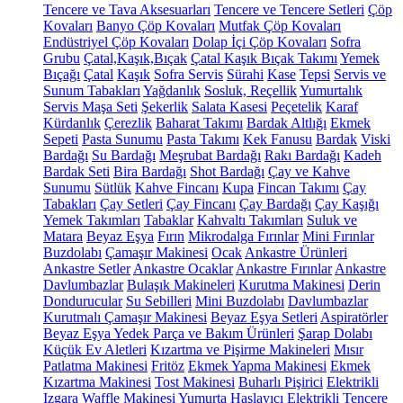
Tencere ve Tava Aksesuarları
Tencere ve Tencere Setleri
Çöp
Kovaları
Banyo Çöp Kovaları
Mutfak Çöp Kovaları
Endüstriyel Çöp Kovaları
Dolap İçi Çöp Kovaları
Sofra
Grubu
Çatal,Kaşık,Bıçak
Çatal Kaşık Bıçak Takımı
Yemek
Bıçağı
Çatal
Kaşık
Sofra Servis
Sürahi
Kase
Tepsi
Servis ve
Sunum Tabakları
Yağdanlık
Sosluk, Reçellik
Yumurtalık
Servis Maşa Seti
Şekerlik
Salata Kasesi
Peçetelik
Karaf
Kürdanlık
Çerezlik
Baharat Takımı
Bardak Altlığı
Ekmek
Sepeti
Pasta Sunumu
Pasta Takımı
Kek Fanusu
Bardak
Viski
Bardağı
Su Bardağı
Meşrubat Bardağı
Rakı Bardağı
Kadeh
Bardak Seti
Bira Bardağı
Shot Bardağı
Çay ve Kahve
Sunumu
Sütlük
Kahve Fincanı
Kupa
Fincan Takımı
Çay
Tabakları
Çay Setleri
Çay Fincanı
Çay Bardağı
Çay Kaşığı
Yemek Takımları
Tabaklar
Kahvaltı Takımları
Suluk ve
Matara
Beyaz Eşya
Fırın
Mikrodalga Fırınlar
Mini Fırınlar
Buzdolabı
Çamaşır Makinesi
Ocak
Ankastre Ürünleri
Ankastre Setler
Ankastre Ocaklar
Ankastre Fırınlar
Ankastre
Davlumbazlar
Bulaşık Makineleri
Kurutma Makinesi
Derin
Dondurucular
Su Sebilleri
Mini Buzdolabı
Davlumbazlar
Kurutmalı Çamaşır Makinesi
Beyaz Eşya Setleri
Aspiratörler
Beyaz Eşya Yedek Parça ve Bakım Ürünleri
Şarap Dolabı
Küçük Ev Aletleri
Kızartma ve Pişirme Makineleri
Mısır
Patlatma Makinesi
Fritöz
Ekmek Yapma Makinesi
Ekmek
Kızartma Makinesi
Tost Makinesi
Buharlı Pişirici
Elektrikli
Izgara
Waffle Makinesi
Yumurta Haşlayıcı
Elektrikli Tencere