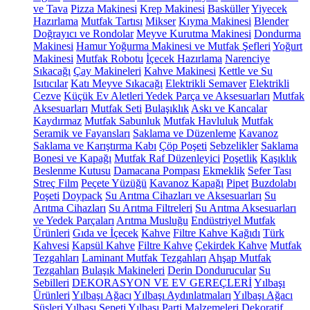
ve Tava
Pizza Makinesi
Krep Makinesi
Basküller
Yiyecek
Hazırlama
Mutfak Tartısı
Mikser
Kıyma Makinesi
Blender
Doğrayıcı ve Rondolar
Meyve Kurutma Makinesi
Dondurma
Makinesi
Hamur Yoğurma Makinesi ve Mutfak Şefleri
Yoğurt
Makinesi
Mutfak Robotu
İçecek Hazırlama
Narenciye
Sıkacağı
Çay Makineleri
Kahve Makinesi
Kettle ve Su
Isıtıcılar
Katı Meyve Sıkacağı
Elektrikli Semaver
Elektrikli
Cezve
Küçük Ev Aletleri Yedek Parça ve Aksesuarları
Mutfak
Aksesuarları
Mutfak Seti
Bulaşıklık
Askı ve Kancalar
Kaydırmaz
Mutfak Sabunluk
Mutfak Havluluk
Mutfak
Seramik ve Fayansları
Saklama ve Düzenleme
Kavanoz
Saklama ve Karıştırma Kabı
Çöp Poşeti
Sebzelikler
Saklama
Bonesi ve Kapağı
Mutfak Raf Düzenleyici
Poşetlik
Kaşıklık
Beslenme Kutusu
Damacana Pompası
Ekmeklik
Sefer Tası
Streç Film
Peçete Yüzüğü
Kavanoz Kapağı
Pipet
Buzdolabı
Poşeti
Doypack
Su Arıtma Cihazları ve Aksesuarları
Su
Arıtma Cihazları
Su Arıtma Filtreleri
Su Arıtma Aksesuarları
ve Yedek Parçaları
Arıtma Musluğu
Endüstriyel Mutfak
Ürünleri
Gıda ve İçecek
Kahve
Filtre Kahve Kağıdı
Türk
Kahvesi
Kapsül Kahve
Filtre Kahve
Çekirdek Kahve
Mutfak
Tezgahları
Laminant Mutfak Tezgahları
Ahşap Mutfak
Tezgahları
Bulaşık Makineleri
Derin Dondurucular
Su
Sebilleri
DEKORASYON VE EV GEREÇLERİ
Yılbaşı
Ürünleri
Yılbaşı Ağacı
Yılbaşı Aydınlatmaları
Yılbaşı Ağacı
Süsleri
Yılbaşı Sepeti
Yılbaşı Parti Malzemeleri
Dekoratif