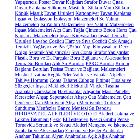
Yapıştırıcısı
Poster Duvar Kağıtları
Strafor
Duvar Çıtası
Duvar Kaplama
Silikon ve Mastikler
Silikon
Mum Silikon
Köpük
Mastik
Tavan Ürünleri
Kartonpiyer
Tavan Kaplama
İnşaat ve İzolasyon
İzolasyon Malzemeleri
Su Yalıtım
Malzemeleri
Isı Yalıtım Malzemeleri
Ses Yalıtım Malzemeleri
İnşaat Malzemeleri
Alçı
Cam Tuğla
Çimento
Beton Harcı
Çatı
Kaplama Malzemeleri
İnşaat Kimyasalları
İnşaat Temizlik
Ürünleri
Lavabo Çözücü
Harç ve Sıva Çözücü
Çok Amaçlı
Temizlik
Yağlayıcı ve Pas Çözücü
Yapı Kimyasalları
Derz
Dolgu
Seramik Yapıştırıcılar
Sıvı Conta
Strafor Yapıştırılar
Plastik Boru ve Ek Parçalar
Boru Bağlantı ve Aksesuarları
Temiz Su Boruları
Atık Su Boruları
PPRC Borular
Kombi
Bağlantı Boruları
Tesisat Tamir ve Bağlantı Malzemeleri
Musluk Uzatma
Regülatörler
Valfler ve Vanalar
Nipeller
Tahliye Hortumu
Conta
Taharet Çubuğu
Fittings
Tıpalar ve
Süzgeçler
İnşaat Makineleri
Elektrikli Vinçler
Taşıma
Arabaları
Caraskallar
Havlupanlar
Ahşaplar
Masif Paneller
Keresteler
Ahşap Seperatörler
Ahşap Çatı Malzemeleri
Çatı
Penceresi
Çatı Merdiveni
Ahşap Merdivenler
Trabzan
Sundurma
Menfezler
Banyo Menfezi
Su Deposu
HIRDAVAT EL ALETLERİ VE OTO
El Aletleri
Lokma ve
Lokma Takımları
Çekiç
El Testereleri
Kesici Grubu
Pense
Tornavida
Seramik ve Sıvacı Aletleri
Mengene ve İşkenceler
Zımbalar ve Aksesuarları
Zımpara ve Eğeler
Anahtarlar
Anahtar Takımları
Alyan Anahtarları
Açık Ağız Anahtar