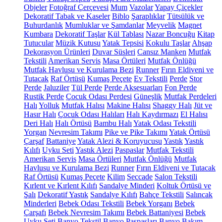
Objeler
Fotoğraf Çerçevesi
Mum
Vazolar
Yapay Çiçekler
Dekoratif Tabak ve Kaseler
Biblo
Şaraplıklar
Tütsülük ve
Buhurdanlık
Mumluklar ve Şamdanlar
Meyvelik
Magnet
Kumbara
Dekoratif Taşlar
Kül Tablası
Nazar Boncuğu
Kitap
Tutucular
Müzik Kutusu
Yatak Tepsisi
Kokulu Taşlar
Ahşap
Dekorasyon Ürünleri
Duvar Süsleri
Cansız Manken
Mutfak
Tekstili
Amerikan Servis
Masa Örtüleri
Mutfak Önlüğü
Mutfak Havlusu ve Kurulama Bezi
Runner
Fırın Eldiveni ve
Tutacak
Raf Örtüsü
Kumaş Peçete
Ev Tekstili
Perde
Stor
Perde
Jaluziler
Tül Perde
Perde Aksesuarları
Fon Perde
Rustik Perde
Çocuk Odası Perdesi
Güneşlik
Mutfak Perdeleri
Halı
Yolluk
Mutfak Halısı
Makine Halısı
Shaggy Halı
Jüt ve
Hasır Halı
Çocuk Odası Halıları
Halı Kaydırmazı
El Halısı
Deri Halı
Halı Örtüsü
Bambu Halı
Yatak Odası Tekstili
Yorgan
Nevresim Takımı
Pike ve Pike Takımı
Yatak Örtüsü
Çarşaf
Battaniye
Yatak Alezi & Koruyucusu
Yastık
Yastık
Kılıfı
Uyku Seti
Yastık Alezi
Paspaslar
Mutfak Tekstili
Amerikan Servis
Masa Örtüleri
Mutfak Önlüğü
Mutfak
Havlusu ve Kurulama Bezi
Runner
Fırın Eldiveni ve Tutacak
Raf Örtüsü
Kumaş Peçete
Kilim
Seccade
Salon Tekstili
Kırlent ve Kırlent Kılıfı
Sandalye Minderi
Koltuk Örtüsü ve
Şalı
Dekoratif Yastık
Sandalye Kılıfı
Bahçe Tekstili
Salıncak
Minderleri
Bebek Odası Tekstili
Bebek Yorganı
Bebek
Çarşafı
Bebek Nevresim Takımı
Bebek Battaniyesi
Bebek
Uyku Seti
Banyo Tekstil
Banyo Paspasları
Banyo Bakım