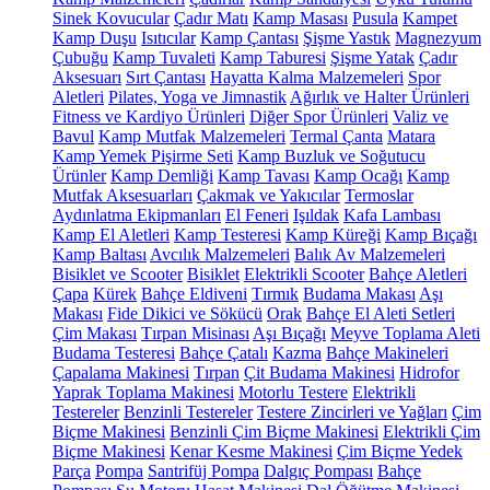
Sinek Kovucular
Çadır Matı
Kamp Masası
Pusula
Kampet
Kamp Duşu
Isıtıcılar
Kamp Çantası
Şişme Yastık
Magnezyum
Çubuğu
Kamp Tuvaleti
Kamp Taburesi
Şişme Yatak
Çadır
Aksesuarı
Sırt Çantası
Hayatta Kalma Malzemeleri
Spor
Aletleri
Pilates, Yoga ve Jimnastik
Ağırlık ve Halter Ürünleri
Fitness ve Kardiyo Ürünleri
Diğer Spor Ürünleri
Valiz ve
Bavul
Kamp Mutfak Malzemeleri
Termal Çanta
Matara
Kamp Yemek Pişirme Seti
Kamp Buzluk ve Soğutucu
Ürünler
Kamp Demliği
Kamp Tavası
Kamp Ocağı
Kamp
Mutfak Aksesuarları
Çakmak ve Yakıcılar
Termoslar
Aydınlatma Ekipmanları
El Feneri
Işıldak
Kafa Lambası
Kamp El Aletleri
Kamp Testeresi
Kamp Küreği
Kamp Bıçağı
Kamp Baltası
Avcılık Malzemeleri
Balık Av Malzemeleri
Bisiklet ve Scooter
Bisiklet
Elektrikli Scooter
Bahçe Aletleri
Çapa
Kürek
Bahçe Eldiveni
Tırmık
Budama Makası
Aşı
Makası
Fide Dikici ve Sökücü
Orak
Bahçe El Aleti Setleri
Çim Makası
Tırpan Misinası
Aşı Bıçağı
Meyve Toplama Aleti
Budama Testeresi
Bahçe Çatalı
Kazma
Bahçe Makineleri
Çapalama Makinesi
Tırpan
Çit Budama Makinesi
Hidrofor
Yaprak Toplama Makinesi
Motorlu Testere
Elektrikli
Testereler
Benzinli Testereler
Testere Zincirleri ve Yağları
Çim
Biçme Makinesi
Benzinli Çim Biçme Makinesi
Elektrikli Çim
Biçme Makinesi
Kenar Kesme Makinesi
Çim Biçme Yedek
Parça
Pompa
Santrifüj Pompa
Dalgıç Pompası
Bahçe