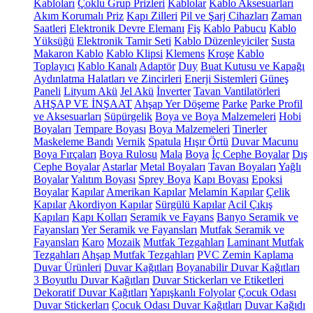
Kabloları
Çoklu Grup Prizleri
Kablolar
Kablo Aksesuarları
Akım Korumalı Priz
Kapı Zilleri
Pil ve Şarj Cihazları
Zaman
Saatleri
Elektronik Devre Elemanı
Fiş
Kablo Pabucu
Kablo
Yüksüğü
Elektronik Tamir Seti
Kablo Düzenleyiciler
Susta
Makaron Kablo
Kablo Klipsi
Klemens
Kroşe
Kablo
Toplayıcı
Kablo Kanalı
Adaptör
Duy
Buat Kutusu ve Kapağı
Aydınlatma Halatları ve Zincirleri
Enerji Sistemleri
Güneş
Paneli
Lityum Akü
Jel Akü
İnverter
Tavan Vantilatörleri
AHŞAP VE İNŞAAT
Ahşap Yer Döşeme
Parke
Parke Profil
ve Aksesuarları
Süpürgelik
Boya ve Boya Malzemeleri
Hobi
Boyaları
Tempare Boyası
Boya Malzemeleri
Tinerler
Maskeleme Bandı
Vernik
Spatula
Hışır Örtü
Duvar Macunu
Boya Fırçaları
Boya Rulosu
Mala
Boya
İç Cephe Boyalar
Dış
Cephe Boyalar
Astarlar
Metal Boyaları
Tavan Boyaları
Yağlı
Boyalar
Yalıtım Boyası
Sprey Boya
Kapı Boyası
Epoksi
Boyalar
Kapılar
Amerikan Kapılar
Melamin Kapılar
Çelik
Kapılar
Akordiyon Kapılar
Sürgülü Kapılar
Acil Çıkış
Kapıları
Kapı Kolları
Seramik ve Fayans
Banyo Seramik ve
Fayansları
Yer Seramik ve Fayansları
Mutfak Seramik ve
Fayansları
Karo
Mozaik
Mutfak Tezgahları
Laminant Mutfak
Tezgahları
Ahşap Mutfak Tezgahları
PVC Zemin Kaplama
Duvar Ürünleri
Duvar Kağıtları
Boyanabilir Duvar Kağıtları
3 Boyutlu Duvar Kağıtları
Duvar Stickerları ve Etiketleri
Dekoratif Duvar Kağıtları
Yapışkanlı Folyolar
Çocuk Odası
Duvar Stickerları
Çocuk Odası Duvar Kağıtları
Duvar Kağıdı