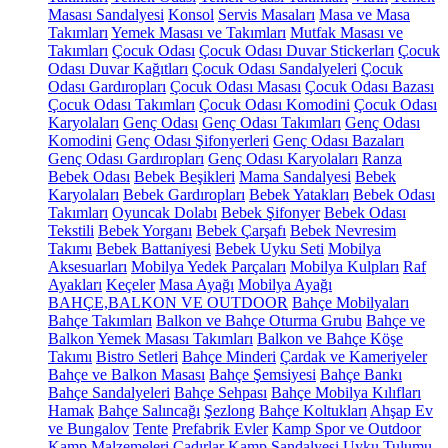
Masası Sandalyesi
Konsol
Servis Masaları
Masa ve Masa
Takımları
Yemek Masası ve Takımları
Mutfak Masası ve
Takımları
Çocuk Odası
Çocuk Odası Duvar Stickerları
Çocuk
Odası Duvar Kağıtları
Çocuk Odası Sandalyeleri
Çocuk
Odası Gardıropları
Çocuk Odası Masası
Çocuk Odası Bazası
Çocuk Odası Takımları
Çocuk Odası Komodini
Çocuk Odası
Karyolaları
Genç Odası
Genç Odası Takımları
Genç Odası
Komodini
Genç Odası Şifonyerleri
Genç Odası Bazaları
Genç Odası Gardıropları
Genç Odası Karyolaları
Ranza
Bebek Odası
Bebek Beşikleri
Mama Sandalyesi
Bebek
Karyolaları
Bebek Gardıropları
Bebek Yatakları
Bebek Odası
Takımları
Oyuncak Dolabı
Bebek Şifonyer
Bebek Odası
Tekstili
Bebek Yorganı
Bebek Çarşafı
Bebek Nevresim
Takımı
Bebek Battaniyesi
Bebek Uyku Seti
Mobilya
Aksesuarları
Mobilya Yedek Parçaları
Mobilya Kulpları
Raf
Ayakları
Keçeler
Masa Ayağı
Mobilya Ayağı
BAHÇE,BALKON VE OUTDOOR
Bahçe Mobilyaları
Bahçe Takımları
Balkon ve Bahçe Oturma Grubu
Bahçe ve
Balkon Yemek Masası Takımları
Balkon ve Bahçe Köşe
Takımı
Bistro Setleri
Bahçe Minderi
Çardak ve Kameriyeler
Bahçe ve Balkon Masası
Bahçe Şemsiyesi
Bahçe Bankı
Bahçe Sandalyeleri
Bahçe Sehpası
Bahçe Mobilya Kılıfları
Hamak
Bahçe Salıncağı
Şezlong
Bahçe Koltukları
Ahşap Ev
ve Bungalov
Tente
Prefabrik Evler
Kamp Spor ve Outdoor
Kamp Malzemeleri
Çadırlar
Kamp Sandalyesi
Uyku Tulumu