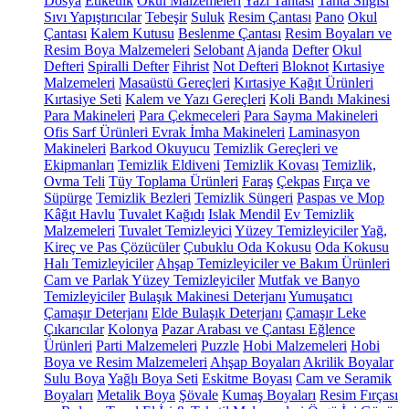
Dosya
Etiketlik
Okul Malzemeleri
Yazı Tahtası
Tahta Silgisi
Sıvı Yapıştırıcılar
Tebeşir
Suluk
Resim Çantası
Pano
Okul
Çantası
Kalem Kutusu
Beslenme Çantası
Resim Boyaları ve
Resim Boya Malzemeleri
Selobant
Ajanda
Defter
Okul
Defteri
Spiralli Defter
Fihrist
Not Defteri
Bloknot
Kırtasiye
Malzemeleri
Masaüstü Gereçleri
Kırtasiye Kağıt Ürünleri
Kırtasiye Seti
Kalem ve Yazı Gereçleri
Koli Bandı Makinesi
Para Makineleri
Para Çekmeceleri
Para Sayma Makineleri
Ofis Sarf Ürünleri
Evrak İmha Makineleri
Laminasyon
Makineleri
Barkod Okuyucu
Temizlik Gereçleri ve
Ekipmanları
Temizlik Eldiveni
Temizlik Kovası
Temizlik,
Ovma Teli
Tüy Toplama Ürünleri
Faraş
Çekpas
Fırça ve
Süpürge
Temizlik Bezleri
Temizlik Süngeri
Paspas ve Mop
Kâğıt Havlu
Tuvalet Kağıdı
Islak Mendil
Ev Temizlik
Malzemeleri
Tuvalet Temizleyici
Yüzey Temizleyiciler
Yağ,
Kireç ve Pas Çözücüler
Çubuklu Oda Kokusu
Oda Kokusu
Halı Temizleyiciler
Ahşap Temizleyiciler ve Bakım Ürünleri
Cam ve Parlak Yüzey Temizleyiciler
Mutfak ve Banyo
Temizleyiciler
Bulaşık Makinesi Deterjanı
Yumuşatıcı
Çamaşır Deterjanı
Elde Bulaşık Deterjanı
Çamaşır Leke
Çıkarıcılar
Kolonya
Pazar Arabası ve Çantası
Eğlence
Ürünleri
Parti Malzemeleri
Puzzle
Hobi Malzemeleri
Hobi
Boya ve Resim Malzemeleri
Ahşap Boyaları
Akrilik Boyalar
Sulu Boya
Yağlı Boya Seti
Eskitme Boyası
Cam ve Seramik
Boyaları
Metalik Boya
Şövale
Kumaş Boyaları
Resim Fırçası