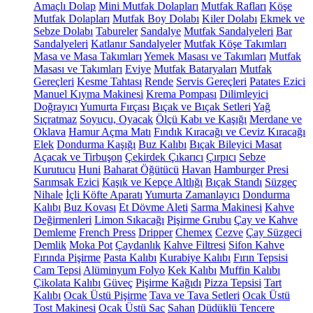
Amaçlı Dolap
Mini Mutfak Dolapları
Mutfak Rafları
Köşe
Mutfak Dolapları
Mutfak Boy Dolabı
Kiler Dolabı
Ekmek ve
Sebze Dolabı
Tabureler
Sandalye
Mutfak Sandalyeleri
Bar
Sandalyeleri
Katlanır Sandalyeler
Mutfak Köşe Takımları
Masa ve Masa Takımları
Yemek Masası ve Takımları
Mutfak
Masası ve Takımları
Eviye
Mutfak Bataryaları
Mutfak
Gereçleri
Kesme Tahtası
Rende
Servis Gereçleri
Patates Ezici
Manuel Kıyma Makinesi
Krema Pompası
Dilimleyici
Doğrayıcı
Yumurta Fırçası
Bıçak ve Bıçak Setleri
Yağ
Sıçratmaz
Soyucu, Oyacak
Ölçü Kabı ve Kaşığı
Merdane ve
Oklava
Hamur Açma Matı
Fındık Kıracağı ve Ceviz Kıracağı
Elek
Dondurma Kaşığı
Buz Kalıbı
Bıçak Bileyici Masat
Açacak ve Tirbuşon
Çekirdek Çıkarıcı
Çırpıcı
Sebze
Kurutucu
Huni
Baharat Öğütücü
Havan
Hamburger Presi
Sarımsak Ezici
Kaşık ve Kepçe Altlığı
Bıçak Standı
Süzgeç
Nihale
İçli Köfte Aparatı
Yumurta Zamanlayıcı
Dondurma
Kalıbı
Buz Kovası
Et Dövme Aleti
Sarma Makinesi
Kahve
Değirmenleri
Limon Sıkacağı
Pişirme Grubu
Çay ve Kahve
Demleme
French Press
Dripper
Chemex
Cezve
Çay Süzgeci
Demlik
Moka Pot
Çaydanlık
Kahve Filtresi
Sifon Kahve
Fırında Pişirme
Pasta Kalıbı
Kurabiye Kalıbı
Fırın Tepsisi
Cam Tepsi
Alüminyum Folyo
Kek Kalıbı
Muffin Kalıbı
Çikolata Kalıbı
Güveç
Pişirme Kağıdı
Pizza Tepsisi
Tart
Kalıbı
Ocak Üstü Pişirme
Tava ve Tava Setleri
Ocak Üstü
Tost Makinesi
Ocak Üstü Sac
Sahan
Düdüklü Tencere