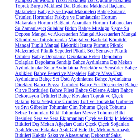
Pompası
Su Motoru
Hasat Makinesi
Dal Öğütme Makinesi
Toprak Burgu Makinesi
Dal Budama Makinesi
İlaçlama
Makineleri
Bahçe İş ve İnşaat Makineleri
Bahçe Sulama
Ürünleri
Hortumlar
Fıskiye ve Damlatıcılar
Hortum
Makaraları
Hortum Bağlantı Aparatları
Hortum Tabancaları
Su Zamanlayıcı
Sulaklar
Bidon
Bahçe Musluğu
Şişme Su
Deposu
Mangal ve Aksesuarları
Mangal Aksesuarları
Mangal
Kömürü ve Tutuşturucular
Mangal ve Barbekü
Kömürlü
Mangal
Tüplü Mangal
Elektrikli Izgara
Pürmüz
Piknik
Malzemeleri
Piknik Sepetleri
Piknik Seti
Semaver
Piknik
Örtüleri
Bahçe Depolama
Depolama Evleri
Depolama
Dolapları
Depolama Sandığı
Bahçe Aydınlatma
Dış Mekan
Aydınlatmalar
Solar Aydınlatma
Projektör ve Sensörler
Bahçe
Aplikleri
Bahçe Feneri ve Meşaleler
Bahçe Masa Üstü
Aydınlatma
Bahçe Set Üstü Aydınlatma
Bahçe Aydınlatma
Direkleri
Bahçe Peyzaj Ürünleri
Bahçe Yer Döşemeleri
Bahçe
Çit ve Bordürleri
Bahçe Filesi
Bahçe Gizleme Ağları
Bahçe
Dekorasyon Ürünleri
Bahçe Kovaları
Toprak ve Çiçek
Bakımı
Bitki Yetiştirme Ürünleri
Torf ve Topraklar
Gübreler
ve Sıvı Gübreler
Tohumlar
Çim Tohumu
Çiçek Tohumu
Sebze Tohumları
Bitki Tohumları
Meyve Tohumu
Bitki
Besinleri
Sera ve Sera Ekipmanları
Çiçek ve Bitki
İç Mekan
Bitkileri
Dış Mekan Ağaçları
Canlı Çiçek
Çiçek Soğanları
Aşılı Meyve Fidanları
Aşılı Gül
Fide
Dış Mekan Sarmaşık
Bitkileri
Kaktüs
Saksı ve Aksesuarları
Dekoratif Saksı