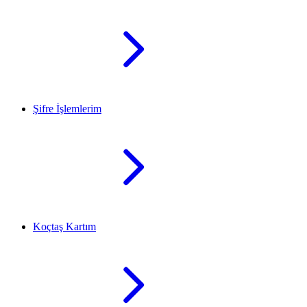
Şifre İşlemlerim
Koçtaş Kartım