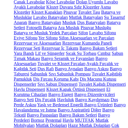
Çanak Lavabolar
Köşe Lavabolar
Dolap Uyumlu Lavabo
Ayaklı Lavabolar
Klozet
Duvara Sıfır Klozetler
Asma
Klozetler
Klozet Kapakları
Pisuvar
Tuvalet Taşı
Batarya ve
Musluklar
Lavabo Bataryaları
Mutfak Bataryaları
Su Tasarruf
Aparatı
Banyo Bataryaları
Musluk
Duş Bataryaları
Batarya
Setleri
Fotoselli Batarya
Ara Musluk
Pisuvar Musluğu
Batarya ve Musluk Yedek Parçaları
Sifon
Lavabo Sifonu
Eviye Sifonu
Yer Sifonu
Sifon Aksesuarları ve Parçaları
Rezervuar ve Aksesuarları
Rezervuar Kumanda Paneli
Rezervuar Seti
Rezervuar İç Takımı
Banyo Bakım Setleri
Yara Bandı
Lif ve Süngerler
Sıcak Su Torbası
Cımbız
Sabun
Tırnak Makası
Banyo Seramik ve Fayansları
Banyo
Aksesuarları
Tuvalet ve Klozet Fırçaları
Ayaklı Fırçalık ve
Kağıtlık Seti
Duş Rafı
Banyo Aynaları
Banyo Askısı
Banyo
Taburesi
Sabunluk
Sıvı Sabunluk Pompası
Tuvalet Kağıtlığı
Pamukluk
Diş Fırçası Koruma Kabı
Diş Macunu Kutusu
Dispenserler
Sıvı Sabun Dispenseri
Tuvalet Kağıdı Dispenseri
Havlu Dispenseri
Klozet Kapak Örtüsü Dispenseri
El
Kurutma Cihazları
Banyo Etajeri
Banyo Düzenleyicileri
Banyo Seti
Diş Fırçalık
Havluluk
Banyo Kaydırmazı
Duş
Perde Askısı
Yaşlı ve Bedensel Engelli Banyo Ürünleri
Banyo
Havalandırma ve Isıtma
Banyo Aspiratörü
Diğer
Banyo
Tekstil
Banyo Paspasları
Banyo Bakım Setleri
Banyo
Perdeleri
Bornoz
Peştemal
Havlu
MUTFAK
Mutfak
Mobilyaları
Mutfak Dolapları
Hazır Mutfak Dolapları
Çok