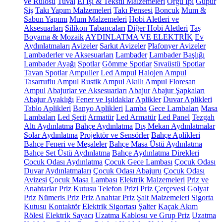
ve Rulosu
Tuval
El İşi & Tekstil Malzemeleri
Örgü İpi
Güpür
Şiş
Takı Yapım Malzemeleri
Takı Pensesi
Boncuk
Mum &
Sabun Yapımı
Mum Malzemeleri
Hobi Aletleri ve
Aksesuarları
Silikon Tabancaları
Diğer Hobi Aletleri
Taş
Boyama & Mozaik
AYDINLATMA VE ELEKTRİK
Ev
Aydınlatmaları
Avizeler
Sarkıt Avizeler
Plafonyer Avizeler
Lambaderler ve Aksesuarları
Lambader
Lambader Başlığı
Lambader Ayağı
Spotlar
Gömme Spotlar
Sıvaüstü Spotlar
Tavan Spotlar
Ampuller
Led Ampul
Halojen Ampul
Tasarruflu Ampul
Rustik Ampul
Akıllı Ampul
Floresan
Ampul
Abajurlar ve Aksesuarları
Abajur
Abajur Şapkaları
Abajur Ayaklığı
Fener ve Işıldaklar
Aplikler
Duvar Aplikleri
Tablo Aplikleri
Banyo Aplikleri
Lamba
Gece Lambaları
Masa
Lambaları
Led Şerit
Armatür
Led Armatür
Led Panel
Tezgah
Altı Aydınlatma
Bahçe Aydınlatma
Dış Mekan Aydınlatmalar
Solar Aydınlatma
Projektör ve Sensörler
Bahçe Aplikleri
Bahçe Feneri ve Meşaleler
Bahçe Masa Üstü Aydınlatma
Bahçe Set Üstü Aydınlatma
Bahçe Aydınlatma Direkleri
Çocuk Odası Aydınlatma
Çocuk Gece Lambası
Çocuk Odası
Duvar Aydınlatmaları
Çocuk Odası Abajuru
Çocuk Odası
Avizesi
Çocuk Masa Lambası
Elektrik Malzemeleri
Priz ve
Anahtarlar
Priz Kutusu
Telefon Prizi
Priz Çerçevesi
Golyat
Priz
Nümeris Priz
Priz
Anahtar Priz
Şalt Malzemeleri
Sigorta
Kutusu
Kontaktör
Elektrik Sigortası
Şalter
Kaçak Akım
Rölesi
Elektrik Sayacı
Uzatma Kablosu ve Grup Priz
Uzatma