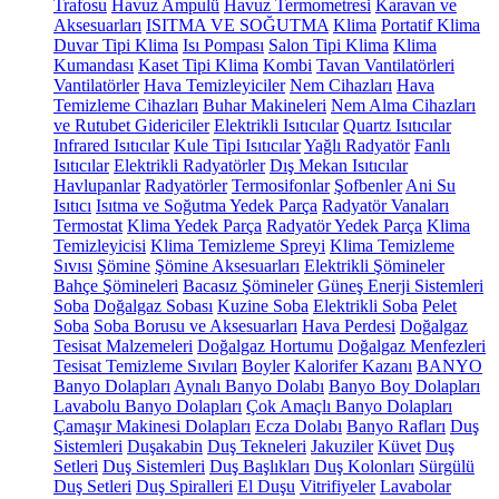
Trafosu
Havuz Ampulü
Havuz Termometresi
Karavan ve
Aksesuarları
ISITMA VE SOĞUTMA
Klima
Portatif Klima
Duvar Tipi Klima
Isı Pompası
Salon Tipi Klima
Klima
Kumandası
Kaset Tipi Klima
Kombi
Tavan Vantilatörleri
Vantilatörler
Hava Temizleyiciler
Nem Cihazları
Hava
Temizleme Cihazları
Buhar Makineleri
Nem Alma Cihazları
ve Rutubet Gidericiler
Elektrikli Isıtıcılar
Quartz Isıtıcılar
Infrared Isıtıcılar
Kule Tipi Isıtıcılar
Yağlı Radyatör
Fanlı
Isıtıcılar
Elektrikli Radyatörler
Dış Mekan Isıtıcılar
Havlupanlar
Radyatörler
Termosifonlar
Şofbenler
Ani Su
Isıtıcı
Isıtma ve Soğutma Yedek Parça
Radyatör Vanaları
Termostat
Klima Yedek Parça
Radyatör Yedek Parça
Klima
Temizleyicisi
Klima Temizleme Spreyi
Klima Temizleme
Sıvısı
Şömine
Şömine Aksesuarları
Elektrikli Şömineler
Bahçe Şömineleri
Bacasız Şömineler
Güneş Enerji Sistemleri
Soba
Doğalgaz Sobası
Kuzine Soba
Elektrikli Soba
Pelet
Soba
Soba Borusu ve Aksesuarları
Hava Perdesi
Doğalgaz
Tesisat Malzemeleri
Doğalgaz Hortumu
Doğalgaz Menfezleri
Tesisat Temizleme Sıvıları
Boyler
Kalorifer Kazanı
BANYO
Banyo Dolapları
Aynalı Banyo Dolabı
Banyo Boy Dolapları
Lavabolu Banyo Dolapları
Çok Amaçlı Banyo Dolapları
Çamaşır Makinesi Dolapları
Ecza Dolabı
Banyo Rafları
Duş
Sistemleri
Duşakabin
Duş Tekneleri
Jakuziler
Küvet
Duş
Setleri
Duş Sistemleri
Duş Başlıkları
Duş Kolonları
Sürgülü
Duş Setleri
Duş Spiralleri
El Duşu
Vitrifiyeler
Lavabolar