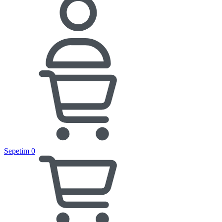
Sepetim
0