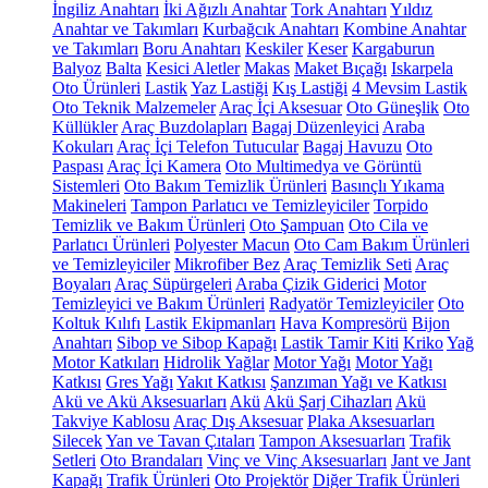
İngiliz Anahtarı
İki Ağızlı Anahtar
Tork Anahtarı
Yıldız
Anahtar ve Takımları
Kurbağcık Anahtarı
Kombine Anahtar
ve Takımları
Boru Anahtarı
Keskiler
Keser
Kargaburun
Balyoz
Balta
Kesici Aletler
Makas
Maket Bıçağı
Iskarpela
Oto Ürünleri
Lastik
Yaz Lastiği
Kış Lastiği
4 Mevsim Lastik
Oto Teknik Malzemeler
Araç İçi Aksesuar
Oto Güneşlik
Oto
Küllükler
Araç Buzdolapları
Bagaj Düzenleyici
Araba
Kokuları
Araç İçi Telefon Tutucular
Bagaj Havuzu
Oto
Paspası
Araç İçi Kamera
Oto Multimedya ve Görüntü
Sistemleri
Oto Bakım Temizlik Ürünleri
Basınçlı Yıkama
Makineleri
Tampon Parlatıcı ve Temizleyiciler
Torpido
Temizlik ve Bakım Ürünleri
Oto Şampuan
Oto Cila ve
Parlatıcı Ürünleri
Polyester Macun
Oto Cam Bakım Ürünleri
ve Temizleyiciler
Mikrofiber Bez
Araç Temizlik Seti
Araç
Boyaları
Araç Süpürgeleri
Araba Çizik Giderici
Motor
Temizleyici ve Bakım Ürünleri
Radyatör Temizleyiciler
Oto
Koltuk Kılıfı
Lastik Ekipmanları
Hava Kompresörü
Bijon
Anahtarı
Sibop ve Sibop Kapağı
Lastik Tamir Kiti
Kriko
Yağ
Motor Katkıları
Hidrolik Yağlar
Motor Yağı
Motor Yağı
Katkısı
Gres Yağı
Yakıt Katkısı
Şanzıman Yağı ve Katkısı
Akü ve Akü Aksesuarları
Akü
Akü Şarj Cihazları
Akü
Takviye Kablosu
Araç Dış Aksesuar
Plaka Aksesuarları
Silecek
Yan ve Tavan Çıtaları
Tampon Aksesuarları
Trafik
Setleri
Oto Brandaları
Vinç ve Vinç Aksesuarları
Jant ve Jant
Kapağı
Trafik Ürünleri
Oto Projektör
Diğer Trafik Ürünleri