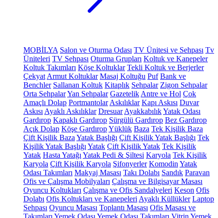
MOBİLYA
Salon ve Oturma Odası
TV Ünitesi ve Sehpası
Tv
Üniteleri
TV Sehpası
Oturma Grupları
Koltuk ve Kanepeler
Koltuk Takımları
Köşe Koltuklar
Tekli Koltuk ve Berjerler
Çekyat
Armut Koltuklar
Masaj Koltuğu
Puf
Bank ve
Benchler
Sallanan Koltuk
Kitaplık
Sehpalar
Zigon Sehpalar
Orta Sehpalar
Yan Sehpalar
Gazetelik
Antre ve Hol
Çok
Amaçlı Dolap
Portmantolar
Askılıklar
Kapı Askısı
Duvar
Askısı
Ayaklı Askılıklar
Dresuar
Ayakkabılık
Yatak Odası
Gardırop
Kapaklı Gardırop
Sürgülü Gardırop
Bez Gardırop
Açık Dolap
Köşe Gardırop
Yüklük
Baza
Tek Kişilik Baza
Çift Kişilik Baza
Yatak Başlığı
Çift Kişilik Yatak Başlığı
Tek
Kişilik Yatak Başlığı
Yatak
Çift Kişilik Yatak
Tek Kişilik
Yatak
Hasta Yatağı
Yatak Pedi & Şiltesi
Karyola
Tek Kişilik
Karyola
Çift Kişilik Karyola
Şifonyerler
Komodin
Yatak
Odası Takımları
Makyaj Masası
Takı Dolabı
Sandık
Paravan
Ofis ve Çalışma Mobilyaları
Çalışma ve Bilgisayar Masası
Oyuncu Koltukları
Çalışma ve Ofis Sandalyeleri
Keson
Ofis
Dolabı
Ofis Koltukları ve Kanepeleri
Ayaklı Küllükler
Laptop
Sehpası
Oyuncu Masası
Toplantı Masası
Ofis Masası ve
Takımları
Yemek Odası
Yemek Odası Takımları
Vitrin
Yemek