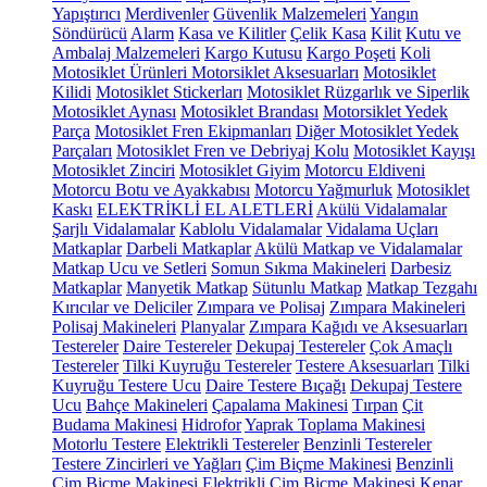
Yapıştırıcı
Merdivenler
Güvenlik Malzemeleri
Yangın
Söndürücü
Alarm
Kasa ve Kilitler
Çelik Kasa
Kilit
Kutu ve
Ambalaj Malzemeleri
Kargo Kutusu
Kargo Poşeti
Koli
Motosiklet Ürünleri
Motorsiklet Aksesuarları
Motosiklet
Kilidi
Motosiklet Stickerları
Motosiklet Rüzgarlık ve Siperlik
Motosiklet Aynası
Motosiklet Brandası
Motorsiklet Yedek
Parça
Motosiklet Fren Ekipmanları
Diğer Motosiklet Yedek
Parçaları
Motosiklet Fren ve Debriyaj Kolu
Motosiklet Kayışı
Motosiklet Zinciri
Motosiklet Giyim
Motorcu Eldiveni
Motorcu Botu ve Ayakkabısı
Motorcu Yağmurluk
Motosiklet
Kaskı
ELEKTRİKLİ EL ALETLERİ
Akülü Vidalamalar
Şarjlı Vidalamalar
Kablolu Vidalamalar
Vidalama Uçları
Matkaplar
Darbeli Matkaplar
Akülü Matkap ve Vidalamalar
Matkap Ucu ve Setleri
Somun Sıkma Makineleri
Darbesiz
Matkaplar
Manyetik Matkap
Sütunlu Matkap
Matkap Tezgahı
Kırıcılar ve Deliciler
Zımpara ve Polisaj
Zımpara Makineleri
Polisaj Makineleri
Planyalar
Zımpara Kağıdı ve Aksesuarları
Testereler
Daire Testereler
Dekupaj Testereler
Çok Amaçlı
Testereler
Tilki Kuyruğu Testereler
Testere Aksesuarları
Tilki
Kuyruğu Testere Ucu
Daire Testere Bıçağı
Dekupaj Testere
Ucu
Bahçe Makineleri
Çapalama Makinesi
Tırpan
Çit
Budama Makinesi
Hidrofor
Yaprak Toplama Makinesi
Motorlu Testere
Elektrikli Testereler
Benzinli Testereler
Testere Zincirleri ve Yağları
Çim Biçme Makinesi
Benzinli
Çim Biçme Makinesi
Elektrikli Çim Biçme Makinesi
Kenar