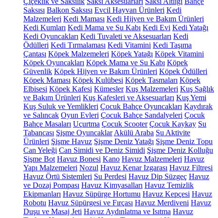
Çiçeklik ve Saksılık
Saksı Aksesuarları
Saksı Altlığı
Bahçe
Saksısı
Balkon Saksısı
Evcil Hayvan Ürünleri
Kedi
Malzemeleri
Kedi Maması
Kedi Hijyen ve Bakım Ürünleri
Kedi Kumları
Kedi Mama ve Su Kabı
Kedi Evi
Kedi Yatağı
Kedi Oyuncakları
Kedi Tuvaleti ve Aksesuarları
Kedi
Ödülleri
Kedi Tırmalaması
Kedi Vitamini
Kedi Taşıma
Çantası
Köpek Malzemeleri
Köpek Yatağı
Köpek Vitamini
Köpek Oyuncakları
Köpek Mama ve Su Kabı
Köpek
Güvenlik
Köpek Hijyen ve Bakım Ürünleri
Köpek Ödülleri
Köpek Maması
Köpek Kulübesi
Köpek Tasmaları
Köpek
Elbisesi
Köpek Kafesi
Kümesler
Kuş Malzemeleri
Kuş Sağlık
ve Bakım Ürünleri
Kuş Kafesleri ve Aksesuarları
Kuş Yemi
Kuş Suluk ve Yemlikleri
Çocuk Bahçe Oyuncakları
Kaydırak
ve Salıncak
Oyun Evleri
Çocuk Bahçe Sandalyeleri
Çocuk
Bahçe Masaları
Uçurtma
Çocuk Scooter
Çocuk Kaykay
Su
Tabancası
Şişme Oyuncaklar
Akülü Araba
Su Aktivite
Ürünleri
Şişme Havuz
Şişme Deniz Yatağı
Şişme Deniz Topu
Can Yeleği
Can Simidi ve Deniz Simidi
Şişme Deniz Kolluğu
Şişme Bot
Havuz Bonesi
Kano
Havuz Malzemeleri
Havuz
Yapı Malzemeleri
Nozul
Havuz Kenar Izgarası
Havuz Filtresi
Havuz Örtü Sistemleri
Su Perdesi
Havuz Dip Süzgeç
Havuz
ve Dozaj Pompası
Havuz Kimyasalları
Havuz Temizlik
Ekipmanları
Havuz Süpürge Hortumu
Havuz Kepçesi
Havuz
Robotu
Havuz Süpürgesi ve Fırçası
Havuz Merdiveni
Havuz
Duşu ve Masaj Jeti
Havuz Aydınlatma ve Isıtma
Havuz