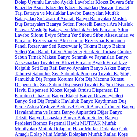
Dolap Uyumlu Lavabo
Ayaklı Lavabolar
Klozet
Duvara Sıfır
Klozetler
Asma Klozetler
Klozet Kapakları
Pisuvar
Tuvalet
Taşı
Batarya ve Musluklar
Lavabo Bataryaları
Mutfak
Bataryaları
Su Tasarruf Aparatı
Banyo Bataryaları
Musluk
Duş Bataryaları
Batarya Setleri
Fotoselli Batarya
Ara Musluk
Pisuvar Musluğu
Batarya ve Musluk Yedek Parçaları
Sifon
Lavabo Sifonu
Eviye Sifonu
Yer Sifonu
Sifon Aksesuarları ve
Parçaları
Rezervuar ve Aksesuarları
Rezervuar Kumanda
Paneli
Rezervuar Seti
Rezervuar İç Takımı
Banyo Bakım
Setleri
Yara Bandı
Lif ve Süngerler
Sıcak Su Torbası
Cımbız
Sabun
Tırnak Makası
Banyo Seramik ve Fayansları
Banyo
Aksesuarları
Tuvalet ve Klozet Fırçaları
Ayaklı Fırçalık ve
Kağıtlık Seti
Duş Rafı
Banyo Aynaları
Banyo Askısı
Banyo
Taburesi
Sabunluk
Sıvı Sabunluk Pompası
Tuvalet Kağıtlığı
Pamukluk
Diş Fırçası Koruma Kabı
Diş Macunu Kutusu
Dispenserler
Sıvı Sabun Dispenseri
Tuvalet Kağıdı Dispenseri
Havlu Dispenseri
Klozet Kapak Örtüsü Dispenseri
El
Kurutma Cihazları
Banyo Etajeri
Banyo Düzenleyicileri
Banyo Seti
Diş Fırçalık
Havluluk
Banyo Kaydırmazı
Duş
Perde Askısı
Yaşlı ve Bedensel Engelli Banyo Ürünleri
Banyo
Havalandırma ve Isıtma
Banyo Aspiratörü
Diğer
Banyo
Tekstil
Banyo Paspasları
Banyo Bakım Setleri
Banyo
Perdeleri
Bornoz
Peştemal
Havlu
MUTFAK
Mutfak
Mobilyaları
Mutfak Dolapları
Hazır Mutfak Dolapları
Çok
Amaçlı Dolap
Mini Mutfak Dolapları
Mutfak Rafları
Köşe