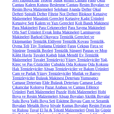
Sıvı Yapıştırıcılar
Tebeşir
Suluk
Resim Çantası
Pano
Okul
Çantası
Kalem Kutusu
Beslenme Çantası
Resim Boyaları ve
Resim Boya Malzemeleri
Selobant
Ajanda
Defter
Okul
Defteri
Spiralli Defter
Fihrist
Not Defteri
Bloknot
Kırtasiye
Malzemeleri
Masaüstü Gereçleri
Kırtasiye Kağıt Ürünleri
Kırtasiye Seti
Kalem ve Yazı Gereçleri
Koli Bandı Makinesi
Para Makineleri
Para Çekmeceleri
Para Sayma Makineleri
Ofis Sarf Ürünleri
Evrak İmha Makineleri
Laminasyon
Makineleri
Barkod Okuyucu
Temizlik Gereçleri ve
Ekipmanları
Temizlik Eldiveni
Temizlik Kovası
Temizlik,
Ovma Teli
Tüy Toplama Ürünleri
Faraş
Çekpas
Fırça ve
Süpürge
Temizlik Bezleri
Temizlik Süngeri
Paspas ve Mop
Kâğıt Havlu
Tuvalet Kağıdı
Islak Mendil
Ev Temizlik
Malzemeleri
Tuvalet Temizleyici
Yüzey Temizleyiciler
Yağ,
Kireç ve Pas Çözücüler
Çubuklu Oda Kokusu
Oda Kokusu
Halı Temizleyiciler
Ahşap Temizleyiciler ve Bakım Ürünleri
Cam ve Parlak Yüzey Temizleyiciler
Mutfak ve Banyo
Temizleyiciler
Bulaşık Makinesi Deterjanı
Yumuşatıcı
Çamaşır Deterjanı
Elde Bulaşık Deterjanı
Çamaşır Leke
Çıkarıcılar
Kolonya
Pazar Arabası ve Çantası
Eğlence
Ürünleri
Parti Malzemeleri
Puzzle
Hobi Malzemeleri
Hobi
Boya ve Resim Malzemeleri
Ahşap Boyaları
Akrilik Boyalar
Sulu Boya
Yağlı Boya Seti
Eskitme Boyası
Cam ve Seramik
Boyaları
Metalik Boya
Şövale
Kumaş Boyaları
Resim Fırçası
ve Rulosu
Tuval
El İşi & Tekstil Malzemeleri
Örgü İpi
Güpür