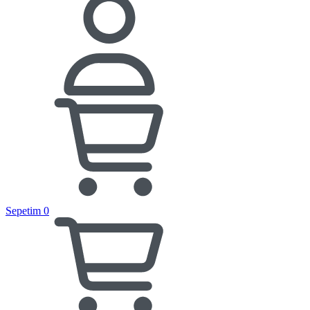
Sepetim
0