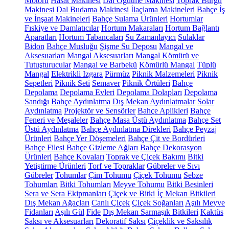
Motoru
Hasat Makinesi
Dal Öğütme Makinesi
Toprak Burgu
Makinesi
Dal Budama Makinesi
İlaçlama Makineleri
Bahçe İş
ve İnşaat Makineleri
Bahçe Sulama Ürünleri
Hortumlar
Fıskiye ve Damlatıcılar
Hortum Makaraları
Hortum Bağlantı
Aparatları
Hortum Tabancaları
Su Zamanlayıcı
Sulaklar
Bidon
Bahçe Musluğu
Şişme Su Deposu
Mangal ve
Aksesuarları
Mangal Aksesuarları
Mangal Kömürü ve
Tutuşturucular
Mangal ve Barbekü
Kömürlü Mangal
Tüplü
Mangal
Elektrikli Izgara
Pürmüz
Piknik Malzemeleri
Piknik
Sepetleri
Piknik Seti
Semaver
Piknik Örtüleri
Bahçe
Depolama
Depolama Evleri
Depolama Dolapları
Depolama
Sandığı
Bahçe Aydınlatma
Dış Mekan Aydınlatmalar
Solar
Aydınlatma
Projektör ve Sensörler
Bahçe Aplikleri
Bahçe
Feneri ve Meşaleler
Bahçe Masa Üstü Aydınlatma
Bahçe Set
Üstü Aydınlatma
Bahçe Aydınlatma Direkleri
Bahçe Peyzaj
Ürünleri
Bahçe Yer Döşemeleri
Bahçe Çit ve Bordürleri
Bahçe Filesi
Bahçe Gizleme Ağları
Bahçe Dekorasyon
Ürünleri
Bahçe Kovaları
Toprak ve Çiçek Bakımı
Bitki
Yetiştirme Ürünleri
Torf ve Topraklar
Gübreler ve Sıvı
Gübreler
Tohumlar
Çim Tohumu
Çiçek Tohumu
Sebze
Tohumları
Bitki Tohumları
Meyve Tohumu
Bitki Besinleri
Sera ve Sera Ekipmanları
Çiçek ve Bitki
İç Mekan Bitkileri
Dış Mekan Ağaçları
Canlı Çiçek
Çiçek Soğanları
Aşılı Meyve
Fidanları
Aşılı Gül
Fide
Dış Mekan Sarmaşık Bitkileri
Kaktüs
Saksı ve Aksesuarları
Dekoratif Saksı
Çiçeklik ve Saksılık