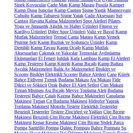
Sinek Kovucular
Çadır Matı
Kamp Masası
Pusula
Kampet
Kamp Duşu
Isıtıcılar
Kamp Çantası
Şişme Yastık
Magnezyum
Çubuğu
Kamp Taburesi
Şişme Yatak
Çadır Aksesuarı
Sırt
Çantası
Hayatta Kalma Malzemeleri
Spor Aletleri
Pilates,
Yoga ve Jimnastik
Ağırlık ve Halter Ürünleri
Fitness ve
Kardiyo Ürünleri
Diğer Spor Ürünleri
Valiz ve Bavul
Kamp
Mutfak Malzemeleri
Termal Çanta
Matara
Kamp Yemek
Pişirme Seti
Kamp Buzluk ve Soğutucu Ürünler
Kamp
Demliği
Kamp Tavası
Kamp Ocağı
Kamp Mutfak
Aksesuarları
Çakmak ve Yakıcılar
Termoslar
Aydınlatma
Ekipmanları
El Feneri
Işıldak
Kafa Lambası
Kamp El Aletleri
Kamp Testeresi
Kamp Küreği
Kamp Bıçağı
Kamp Baltası
Avcılık Malzemeleri
Balık Av Malzemeleri
Bisiklet ve
Scooter
Bisiklet
Elektrikli Scooter
Bahçe Aletleri
Çapa
Kürek
Bahçe Eldiveni
Tırmık
Budama Makası
Aşı Makası
Fide
Dikici ve Sökücü
Orak
Bahçe El Aleti Setleri
Çim Makası
Tırpan Misinası
Aşı Bıçağı
Meyve Toplama Aleti
Budama
Testeresi
Bahçe Çatalı
Kazma
Bahçe Makineleri
Çapalama
Makinesi
Tırpan
Çit Budama Makinesi
Hidrofor
Yaprak
Toplama Makinesi
Motorlu Testere
Elektrikli Testereler
Benzinli Testereler
Testere Zincirleri ve Yağları
Çim Biçme
Makinesi
Benzinli Çim Biçme Makinesi
Elektrikli Çim Biçme
Makinesi
Kenar Kesme Makinesi
Çim Biçme Yedek Parça
Pompa
Santrifüj Pompa
Dalgıç Pompası
Bahçe Pompası
Su