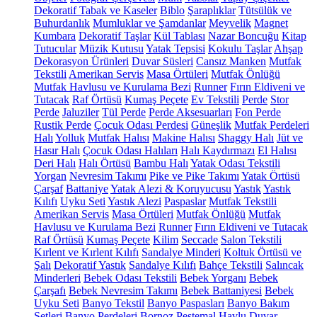
Dekoratif Tabak ve Kaseler
Biblo
Şaraplıklar
Tütsülük ve
Buhurdanlık
Mumluklar ve Şamdanlar
Meyvelik
Magnet
Kumbara
Dekoratif Taşlar
Kül Tablası
Nazar Boncuğu
Kitap
Tutucular
Müzik Kutusu
Yatak Tepsisi
Kokulu Taşlar
Ahşap
Dekorasyon Ürünleri
Duvar Süsleri
Cansız Manken
Mutfak
Tekstili
Amerikan Servis
Masa Örtüleri
Mutfak Önlüğü
Mutfak Havlusu ve Kurulama Bezi
Runner
Fırın Eldiveni ve
Tutacak
Raf Örtüsü
Kumaş Peçete
Ev Tekstili
Perde
Stor
Perde
Jaluziler
Tül Perde
Perde Aksesuarları
Fon Perde
Rustik Perde
Çocuk Odası Perdesi
Güneşlik
Mutfak Perdeleri
Halı
Yolluk
Mutfak Halısı
Makine Halısı
Shaggy Halı
Jüt ve
Hasır Halı
Çocuk Odası Halıları
Halı Kaydırmazı
El Halısı
Deri Halı
Halı Örtüsü
Bambu Halı
Yatak Odası Tekstili
Yorgan
Nevresim Takımı
Pike ve Pike Takımı
Yatak Örtüsü
Çarşaf
Battaniye
Yatak Alezi & Koruyucusu
Yastık
Yastık
Kılıfı
Uyku Seti
Yastık Alezi
Paspaslar
Mutfak Tekstili
Amerikan Servis
Masa Örtüleri
Mutfak Önlüğü
Mutfak
Havlusu ve Kurulama Bezi
Runner
Fırın Eldiveni ve Tutacak
Raf Örtüsü
Kumaş Peçete
Kilim
Seccade
Salon Tekstili
Kırlent ve Kırlent Kılıfı
Sandalye Minderi
Koltuk Örtüsü ve
Şalı
Dekoratif Yastık
Sandalye Kılıfı
Bahçe Tekstili
Salıncak
Minderleri
Bebek Odası Tekstili
Bebek Yorganı
Bebek
Çarşafı
Bebek Nevresim Takımı
Bebek Battaniyesi
Bebek
Uyku Seti
Banyo Tekstil
Banyo Paspasları
Banyo Bakım
Setleri
Banyo Perdeleri
Bornoz
Peştemal
Havlu
Duvar