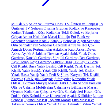
MOBİLYA
Salon ve Oturma Odası
TV Ünitesi ve Sehpası
Tv
Üniteleri
TV Sehpası
Oturma Grupları
Koltuk ve Kanepeler
Koltuk Takımları
Köşe Koltuklar
Tekli Koltuk ve Berjerler
Çekyat
Armut Koltuklar
Masaj Koltuğu
Puf
Bank ve
Benchler
Sallanan Koltuk
Kitaplık
Sehpalar
Zigon Sehpalar
Orta Sehpalar
Yan Sehpalar
Gazetelik
Antre ve Hol
Çok
Amaçlı Dolap
Portmantolar
Askılıklar
Kapı Askısı
Duvar
Askısı
Ayaklı Askılıklar
Dresuar
Ayakkabılık
Yatak Odası
Gardırop
Kapaklı Gardırop
Sürgülü Gardırop
Bez Gardırop
Açık Dolap
Köşe Gardırop
Yüklük
Baza
Tek Kişilik Baza
Çift Kişilik Baza
Yatak Başlığı
Çift Kişilik Yatak Başlığı
Tek
Kişilik Yatak Başlığı
Yatak
Çift Kişilik Yatak
Tek Kişilik
Yatak
Hasta Yatağı
Yatak Pedi & Şiltesi
Karyola
Tek Kişilik
Karyola
Çift Kişilik Karyola
Şifonyerler
Komodin
Yatak
Odası Takımları
Makyaj Masası
Takı Dolabı
Sandık
Paravan
Ofis ve Çalışma Mobilyaları
Çalışma ve Bilgisayar Masası
Oyuncu Koltukları
Çalışma ve Ofis Sandalyeleri
Keson
Ofis
Dolabı
Ofis Koltukları ve Kanepeleri
Ayaklı Küllükler
Laptop
Sehpası
Oyuncu Masası
Toplantı Masası
Ofis Masası ve
Takımları
Yemek Odası
Yemek Odası Takımları
Vitrin
Yemek