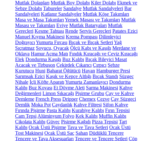
Mutfak Dolapları
Mutfak Boy Dolabı
Kiler Dolabı
Ekmek ve
Sebze Dolabı
Tabureler
Sandalye
Mutfak Sandalyeleri
Bar
Sandalyeleri
Katlanır Sandalyeler
Mutfak Köşe Takımları
Masa ve Masa Takımları
Yemek Masası ve Takımları
Mutfak
Masası ve Takımları
Eviye
Mutfak Bataryaları
Mutfak
Gereçleri
Kesme Tahtası
Rende
Servis Gereçleri
Patates Ezici
Manuel Kıyma Makinesi
Krema Pompası
Dilimleyici
Doğrayıcı
Yumurta Fırçası
Bıçak ve Bıçak Setleri
Yağ
Sıçratmaz
Soyucu, Oyacak
Ölçü Kabı ve Kaşığı
Merdane ve
Oklava
Hamur Açma Matı
Fındık Kıracağı ve Ceviz Kıracağı
Elek
Dondurma Kaşığı
Buz Kalıbı
Bıçak Bileyici Masat
Açacak ve Tirbuşon
Çekirdek Çıkarıcı
Çırpıcı
Sebze
Kurutucu
Huni
Baharat Öğütücü
Havan
Hamburger Presi
Sarımsak Ezici
Kaşık ve Kepçe Altlığı
Bıçak Standı
Süzgeç
Nihale
İçli Köfte Aparatı
Yumurta Zamanlayıcı
Dondurma
Kalıbı
Buz Kovası
Et Dövme Aleti
Sarma Makinesi
Kahve
Değirmenleri
Limon Sıkacağı
Pişirme Grubu
Çay ve Kahve
Demleme
French Press
Dripper
Chemex
Cezve
Çay Süzgeci
Demlik
Moka Pot
Çaydanlık
Kahve Filtresi
Sifon Kahve
Fırında Pişirme
Pasta Kalıbı
Kurabiye Kalıbı
Fırın Tepsisi
Cam Tepsi
Alüminyum Folyo
Kek Kalıbı
Muffin Kalıbı
Çikolata Kalıbı
Güveç
Pişirme Kağıdı
Pizza Tepsisi
Tart
Kalıbı
Ocak Üstü Pişirme
Tava ve Tava Setleri
Ocak Üstü
Tost Makinesi
Ocak Üstü Sac
Sahan
Düdüklü Tencere
Tencere ve Tava Aksesuarları
Tencere ve Tencere Setleri
Çöp