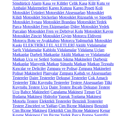
Söndürücü
Alarm
Kasa ve Kilitler
Çelik Kasa
Kilit
Kutu ve
Ambalaj Malzemeleri
Kargo Kutusu
Kargo Poşeti
Koli
Motosiklet Ürünleri
Motorsiklet Aksesuarları
Motosiklet
Kilidi
Motosiklet Stickerları
Motosiklet Rüzgarlık ve Siperlik
Motosiklet Aynası
Motosiklet Brandası
Motorsiklet Yedek
Parça
Motosiklet Fren Ekipmanları
Diğer Motosiklet Yedek
Parçaları
Motosiklet Fren ve Debriyaj Kolu
Motosiklet Kayışı
Motosiklet Zinciri
Motosiklet Giyim
Motorcu Eldiveni
Motorcu Botu ve Ayakkabısı
Motorcu Yağmurluk
Motosiklet
Kaskı
ELEKTRİKLİ EL ALETLERİ
Akülü Vidalamalar
Şarjlı Vidalamalar
Kablolu Vidalamalar
Vidalama Uçları
Matkaplar
Darbeli Matkaplar
Akülü Matkap ve Vidalamalar
Matkap Ucu ve Setleri
Somun Sıkma Makineleri
Darbesiz
Matkaplar
Manyetik Matkap
Sütunlu Matkap
Matkap Tezgahı
Kırıcılar ve Deliciler
Zımpara ve Polisaj
Zımpara Makineleri
Polisaj Makineleri
Planyalar
Zımpara Kağıdı ve Aksesuarları
Testereler
Daire Testereler
Dekupaj Testereler
Çok Amaçlı
Testereler
Tilki Kuyruğu Testereler
Testere Aksesuarları
Tilki
Kuyruğu Testere Ucu
Daire Testere Bıçağı
Dekupaj Testere
Ucu
Bahçe Makineleri
Çapalama Makinesi
Tırpan
Çit
Budama Makinesi
Hidrofor
Yaprak Toplama Makinesi
Motorlu Testere
Elektrikli Testereler
Benzinli Testereler
Testere Zincirleri ve Yağları
Çim Biçme Makinesi
Benzinli
Çim Biçme Makinesi
Elektrikli Çim Biçme Makinesi
Kenar
Kesme Makinesi
Çim Biçme Yedek Parça
Pompa
Santrifüj