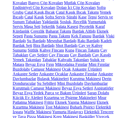
Kovaları
Banyo Çöp Kovaları
Mutfak Çöp Kovaları
Endüstriyel Çöp Kovaları
Dolap İçi Çöp Kovaları
Sofra
Grubu
Çatal,Kaşık,Bıçak
Çatal Kaşık Bıçak Takımı
Yemek
Bıçağı
Çatal
Kaşık
Sofra Servis
Sürahi
Kase
Tepsi
Servis ve
Sunum Tabakları
Yağdanlık
Sosluk, Reçellik
Yumurtalık
Servis Maşa Seti
Şekerlik
Salata Kasesi
Peçetelik
Karaf
Kürdanlık
Çerezlik
Baharat Takımı
Bardak Altlığı
Ekmek
Sepeti
Pasta Sunumu
Pasta Takımı
Kek Fanusu
Bardak
Viski
Bardağı
Su Bardağı
Meşrubat Bardağı
Rakı Bardağı
Kadeh
Bardak Seti
Bira Bardağı
Shot Bardağı
Çay ve Kahve
Sunumu
Sütlük
Kahve Fincanı
Kupa
Fincan Takımı
Çay
Tabakları
Çay Setleri
Çay Fincanı
Çay Bardağı
Çay Kaşığı
Yemek Takımları
Tabaklar
Kahvaltı Takımları
Suluk ve
Matara
Beyaz Eşya
Fırın
Mikrodalga Fırınlar
Mini Fırınlar
Buzdolabı
Çamaşır Makinesi
Ocak
Ankastre Ürünleri
Ankastre Setler
Ankastre Ocaklar
Ankastre Fırınlar
Ankastre
Davlumbazlar
Bulaşık Makineleri
Kurutma Makinesi
Derin
Dondurucular
Su Sebilleri
Mini Buzdolabı
Davlumbazlar
Kurutmalı Çamaşır Makinesi
Beyaz Eşya Setleri
Aspiratörler
Beyaz Eşya Yedek Parça ve Bakım Ürünleri
Şarap Dolabı
Küçük Ev Aletleri
Kızartma ve Pişirme Makineleri
Mısır
Patlatma Makinesi
Fritöz
Ekmek Yapma Makinesi
Ekmek
Kızartma Makinesi
Tost Makinesi
Buharlı Pişirici
Elektrikli
Izgara
Waffle Makinesi
Yumurta Haşlayıcı
Elektrikli Tencere
ve Tava
Pizza Makinesi
Krep Makinesi
Basküller
Yiyecek