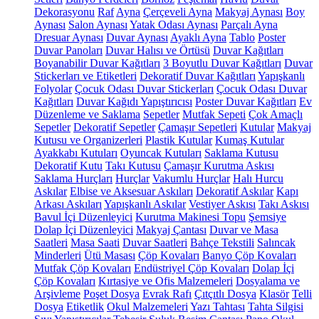
Dekorasyonu
Raf
Ayna
Çerçeveli Ayna
Makyaj Aynası
Boy
Aynası
Salon Aynası
Yatak Odası Aynası
Parçalı Ayna
Dresuar Aynası
Duvar Aynası
Ayaklı Ayna
Tablo
Poster
Duvar Panoları
Duvar Halısı ve Örtüsü
Duvar Kağıtları
Boyanabilir Duvar Kağıtları
3 Boyutlu Duvar Kağıtları
Duvar
Stickerları ve Etiketleri
Dekoratif Duvar Kağıtları
Yapışkanlı
Folyolar
Çocuk Odası Duvar Stickerları
Çocuk Odası Duvar
Kağıtları
Duvar Kağıdı Yapıştırıcısı
Poster Duvar Kağıtları
Ev
Düzenleme ve Saklama
Sepetler
Mutfak Sepeti
Çok Amaçlı
Sepetler
Dekoratif Sepetler
Çamaşır Sepetleri
Kutular
Makyaj
Kutusu ve Organizerleri
Plastik Kutular
Kumaş Kutular
Ayakkabı Kutuları
Oyuncak Kutuları
Saklama Kutusu
Dekoratif Kutu
Takı Kutusu
Çamaşır Kurutma Askısı
Saklama Hurçları
Hurçlar
Vakumlu Hurçlar
Halı Hurcu
Askılar
Elbise ve Aksesuar Askıları
Dekoratif Askılar
Kapı
Arkası Askıları
Yapışkanlı Askılar
Vestiyer Askısı
Takı Askısı
Bavul İçi Düzenleyici
Kurutma Makinesi Topu
Şemsiye
Dolap İçi Düzenleyici
Makyaj Çantası
Duvar ve Masa
Saatleri
Masa Saati
Duvar Saatleri
Bahçe Tekstili
Salıncak
Minderleri
Ütü Masası
Çöp Kovaları
Banyo Çöp Kovaları
Mutfak Çöp Kovaları
Endüstriyel Çöp Kovaları
Dolap İçi
Çöp Kovaları
Kırtasiye ve Ofis Malzemeleri
Dosyalama ve
Arşivleme
Poşet Dosya
Evrak Rafı
Çıtçıtlı Dosya
Klasör
Telli
Dosya
Etiketlik
Okul Malzemeleri
Yazı Tahtası
Tahta Silgisi