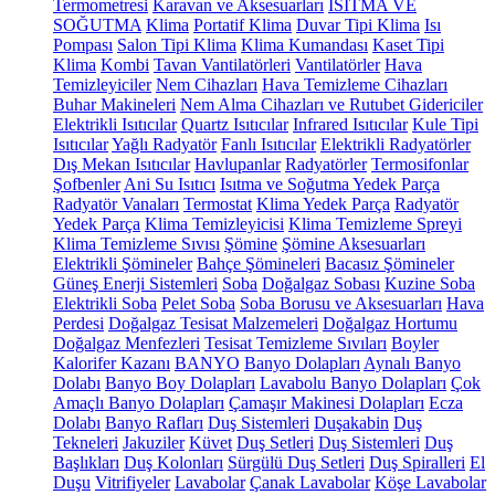
Termometresi
Karavan ve Aksesuarları
ISITMA VE
SOĞUTMA
Klima
Portatif Klima
Duvar Tipi Klima
Isı
Pompası
Salon Tipi Klima
Klima Kumandası
Kaset Tipi
Klima
Kombi
Tavan Vantilatörleri
Vantilatörler
Hava
Temizleyiciler
Nem Cihazları
Hava Temizleme Cihazları
Buhar Makineleri
Nem Alma Cihazları ve Rutubet Gidericiler
Elektrikli Isıtıcılar
Quartz Isıtıcılar
Infrared Isıtıcılar
Kule Tipi
Isıtıcılar
Yağlı Radyatör
Fanlı Isıtıcılar
Elektrikli Radyatörler
Dış Mekan Isıtıcılar
Havlupanlar
Radyatörler
Termosifonlar
Şofbenler
Ani Su Isıtıcı
Isıtma ve Soğutma Yedek Parça
Radyatör Vanaları
Termostat
Klima Yedek Parça
Radyatör
Yedek Parça
Klima Temizleyicisi
Klima Temizleme Spreyi
Klima Temizleme Sıvısı
Şömine
Şömine Aksesuarları
Elektrikli Şömineler
Bahçe Şömineleri
Bacasız Şömineler
Güneş Enerji Sistemleri
Soba
Doğalgaz Sobası
Kuzine Soba
Elektrikli Soba
Pelet Soba
Soba Borusu ve Aksesuarları
Hava
Perdesi
Doğalgaz Tesisat Malzemeleri
Doğalgaz Hortumu
Doğalgaz Menfezleri
Tesisat Temizleme Sıvıları
Boyler
Kalorifer Kazanı
BANYO
Banyo Dolapları
Aynalı Banyo
Dolabı
Banyo Boy Dolapları
Lavabolu Banyo Dolapları
Çok
Amaçlı Banyo Dolapları
Çamaşır Makinesi Dolapları
Ecza
Dolabı
Banyo Rafları
Duş Sistemleri
Duşakabin
Duş
Tekneleri
Jakuziler
Küvet
Duş Setleri
Duş Sistemleri
Duş
Başlıkları
Duş Kolonları
Sürgülü Duş Setleri
Duş Spiralleri
El
Duşu
Vitrifiyeler
Lavabolar
Çanak Lavabolar
Köşe Lavabolar