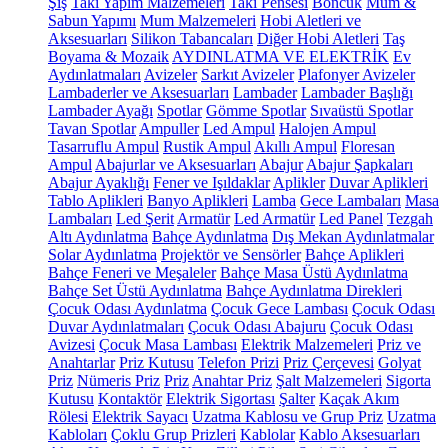
Şiş
Takı Yapım Malzemeleri
Takı Pensesi
Boncuk
Mum &
Sabun Yapımı
Mum Malzemeleri
Hobi Aletleri ve
Aksesuarları
Silikon Tabancaları
Diğer Hobi Aletleri
Taş
Boyama & Mozaik
AYDINLATMA VE ELEKTRİK
Ev
Aydınlatmaları
Avizeler
Sarkıt Avizeler
Plafonyer Avizeler
Lambaderler ve Aksesuarları
Lambader
Lambader Başlığı
Lambader Ayağı
Spotlar
Gömme Spotlar
Sıvaüstü Spotlar
Tavan Spotlar
Ampuller
Led Ampul
Halojen Ampul
Tasarruflu Ampul
Rustik Ampul
Akıllı Ampul
Floresan
Ampul
Abajurlar ve Aksesuarları
Abajur
Abajur Şapkaları
Abajur Ayaklığı
Fener ve Işıldaklar
Aplikler
Duvar Aplikleri
Tablo Aplikleri
Banyo Aplikleri
Lamba
Gece Lambaları
Masa
Lambaları
Led Şerit
Armatür
Led Armatür
Led Panel
Tezgah
Altı Aydınlatma
Bahçe Aydınlatma
Dış Mekan Aydınlatmalar
Solar Aydınlatma
Projektör ve Sensörler
Bahçe Aplikleri
Bahçe Feneri ve Meşaleler
Bahçe Masa Üstü Aydınlatma
Bahçe Set Üstü Aydınlatma
Bahçe Aydınlatma Direkleri
Çocuk Odası Aydınlatma
Çocuk Gece Lambası
Çocuk Odası
Duvar Aydınlatmaları
Çocuk Odası Abajuru
Çocuk Odası
Avizesi
Çocuk Masa Lambası
Elektrik Malzemeleri
Priz ve
Anahtarlar
Priz Kutusu
Telefon Prizi
Priz Çerçevesi
Golyat
Priz
Nümeris Priz
Priz
Anahtar Priz
Şalt Malzemeleri
Sigorta
Kutusu
Kontaktör
Elektrik Sigortası
Şalter
Kaçak Akım
Rölesi
Elektrik Sayacı
Uzatma Kablosu ve Grup Priz
Uzatma
Kabloları
Çoklu Grup Prizleri
Kablolar
Kablo Aksesuarları