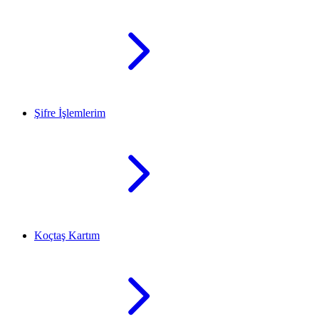
Şifre İşlemlerim
Koçtaş Kartım