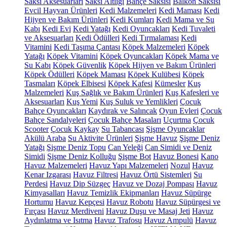
Saksı Aksesuarları
Saksı Altlığı
Bahçe Saksısı
Balkon Saksısı
Evcil Hayvan Ürünleri
Kedi Malzemeleri
Kedi Maması
Kedi
Hijyen ve Bakım Ürünleri
Kedi Kumları
Kedi Mama ve Su
Kabı
Kedi Evi
Kedi Yatağı
Kedi Oyuncakları
Kedi Tuvaleti
ve Aksesuarları
Kedi Ödülleri
Kedi Tırmalaması
Kedi
Vitamini
Kedi Taşıma Çantası
Köpek Malzemeleri
Köpek
Yatağı
Köpek Vitamini
Köpek Oyuncakları
Köpek Mama ve
Su Kabı
Köpek Güvenlik
Köpek Hijyen ve Bakım Ürünleri
Köpek Ödülleri
Köpek Maması
Köpek Kulübesi
Köpek
Tasmaları
Köpek Elbisesi
Köpek Kafesi
Kümesler
Kuş
Malzemeleri
Kuş Sağlık ve Bakım Ürünleri
Kuş Kafesleri ve
Aksesuarları
Kuş Yemi
Kuş Suluk ve Yemlikleri
Çocuk
Bahçe Oyuncakları
Kaydırak ve Salıncak
Oyun Evleri
Çocuk
Bahçe Sandalyeleri
Çocuk Bahçe Masaları
Uçurtma
Çocuk
Scooter
Çocuk Kaykay
Su Tabancası
Şişme Oyuncaklar
Akülü Araba
Su Aktivite Ürünleri
Şişme Havuz
Şişme Deniz
Yatağı
Şişme Deniz Topu
Can Yeleği
Can Simidi ve Deniz
Simidi
Şişme Deniz Kolluğu
Şişme Bot
Havuz Bonesi
Kano
Havuz Malzemeleri
Havuz Yapı Malzemeleri
Nozul
Havuz
Kenar Izgarası
Havuz Filtresi
Havuz Örtü Sistemleri
Su
Perdesi
Havuz Dip Süzgeç
Havuz ve Dozaj Pompası
Havuz
Kimyasalları
Havuz Temizlik Ekipmanları
Havuz Süpürge
Hortumu
Havuz Kepçesi
Havuz Robotu
Havuz Süpürgesi ve
Fırçası
Havuz Merdiveni
Havuz Duşu ve Masaj Jeti
Havuz
Aydınlatma ve Isıtma
Havuz Trafosu
Havuz Ampulü
Havuz