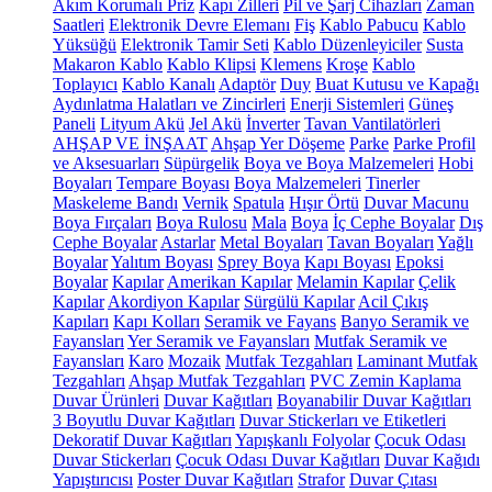
Akım Korumalı Priz
Kapı Zilleri
Pil ve Şarj Cihazları
Zaman
Saatleri
Elektronik Devre Elemanı
Fiş
Kablo Pabucu
Kablo
Yüksüğü
Elektronik Tamir Seti
Kablo Düzenleyiciler
Susta
Makaron Kablo
Kablo Klipsi
Klemens
Kroşe
Kablo
Toplayıcı
Kablo Kanalı
Adaptör
Duy
Buat Kutusu ve Kapağı
Aydınlatma Halatları ve Zincirleri
Enerji Sistemleri
Güneş
Paneli
Lityum Akü
Jel Akü
İnverter
Tavan Vantilatörleri
AHŞAP VE İNŞAAT
Ahşap Yer Döşeme
Parke
Parke Profil
ve Aksesuarları
Süpürgelik
Boya ve Boya Malzemeleri
Hobi
Boyaları
Tempare Boyası
Boya Malzemeleri
Tinerler
Maskeleme Bandı
Vernik
Spatula
Hışır Örtü
Duvar Macunu
Boya Fırçaları
Boya Rulosu
Mala
Boya
İç Cephe Boyalar
Dış
Cephe Boyalar
Astarlar
Metal Boyaları
Tavan Boyaları
Yağlı
Boyalar
Yalıtım Boyası
Sprey Boya
Kapı Boyası
Epoksi
Boyalar
Kapılar
Amerikan Kapılar
Melamin Kapılar
Çelik
Kapılar
Akordiyon Kapılar
Sürgülü Kapılar
Acil Çıkış
Kapıları
Kapı Kolları
Seramik ve Fayans
Banyo Seramik ve
Fayansları
Yer Seramik ve Fayansları
Mutfak Seramik ve
Fayansları
Karo
Mozaik
Mutfak Tezgahları
Laminant Mutfak
Tezgahları
Ahşap Mutfak Tezgahları
PVC Zemin Kaplama
Duvar Ürünleri
Duvar Kağıtları
Boyanabilir Duvar Kağıtları
3 Boyutlu Duvar Kağıtları
Duvar Stickerları ve Etiketleri
Dekoratif Duvar Kağıtları
Yapışkanlı Folyolar
Çocuk Odası
Duvar Stickerları
Çocuk Odası Duvar Kağıtları
Duvar Kağıdı
Yapıştırıcısı
Poster Duvar Kağıtları
Strafor
Duvar Çıtası