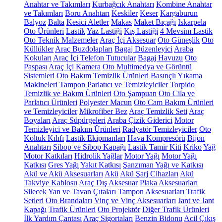
Anahtar ve Takımları
Kurbağcık Anahtarı
Kombine Anahtar
ve Takımları
Boru Anahtarı
Keskiler
Keser
Kargaburun
Balyoz
Balta
Kesici Aletler
Makas
Maket Bıçağı
Iskarpela
Oto Ürünleri
Lastik
Yaz Lastiği
Kış Lastiği
4 Mevsim Lastik
Oto Teknik Malzemeler
Araç İçi Aksesuar
Oto Güneşlik
Oto
Küllükler
Araç Buzdolapları
Bagaj Düzenleyici
Araba
Kokuları
Araç İçi Telefon Tutucular
Bagaj Havuzu
Oto
Paspası
Araç İçi Kamera
Oto Multimedya ve Görüntü
Sistemleri
Oto Bakım Temizlik Ürünleri
Basınçlı Yıkama
Makineleri
Tampon Parlatıcı ve Temizleyiciler
Torpido
Temizlik ve Bakım Ürünleri
Oto Şampuan
Oto Cila ve
Parlatıcı Ürünleri
Polyester Macun
Oto Cam Bakım Ürünleri
ve Temizleyiciler
Mikrofiber Bez
Araç Temizlik Seti
Araç
Boyaları
Araç Süpürgeleri
Araba Çizik Giderici
Motor
Temizleyici ve Bakım Ürünleri
Radyatör Temizleyiciler
Oto
Koltuk Kılıfı
Lastik Ekipmanları
Hava Kompresörü
Bijon
Anahtarı
Sibop ve Sibop Kapağı
Lastik Tamir Kiti
Kriko
Yağ
Motor Katkıları
Hidrolik Yağlar
Motor Yağı
Motor Yağı
Katkısı
Gres Yağı
Yakıt Katkısı
Şanzıman Yağı ve Katkısı
Akü ve Akü Aksesuarları
Akü
Akü Şarj Cihazları
Akü
Takviye Kablosu
Araç Dış Aksesuar
Plaka Aksesuarları
Silecek
Yan ve Tavan Çıtaları
Tampon Aksesuarları
Trafik
Setleri
Oto Brandaları
Vinç ve Vinç Aksesuarları
Jant ve Jant
Kapağı
Trafik Ürünleri
Oto Projektör
Diğer Trafik Ürünleri
İlk Yardım Çantası
Araç Sigortaları
Benzin Bidonu
Acil Çıkış