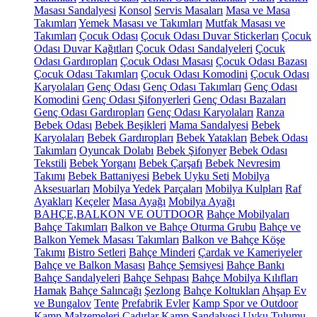
Masası Sandalyesi
Konsol
Servis Masaları
Masa ve Masa
Takımları
Yemek Masası ve Takımları
Mutfak Masası ve
Takımları
Çocuk Odası
Çocuk Odası Duvar Stickerları
Çocuk
Odası Duvar Kağıtları
Çocuk Odası Sandalyeleri
Çocuk
Odası Gardıropları
Çocuk Odası Masası
Çocuk Odası Bazası
Çocuk Odası Takımları
Çocuk Odası Komodini
Çocuk Odası
Karyolaları
Genç Odası
Genç Odası Takımları
Genç Odası
Komodini
Genç Odası Şifonyerleri
Genç Odası Bazaları
Genç Odası Gardıropları
Genç Odası Karyolaları
Ranza
Bebek Odası
Bebek Beşikleri
Mama Sandalyesi
Bebek
Karyolaları
Bebek Gardıropları
Bebek Yatakları
Bebek Odası
Takımları
Oyuncak Dolabı
Bebek Şifonyer
Bebek Odası
Tekstili
Bebek Yorganı
Bebek Çarşafı
Bebek Nevresim
Takımı
Bebek Battaniyesi
Bebek Uyku Seti
Mobilya
Aksesuarları
Mobilya Yedek Parçaları
Mobilya Kulpları
Raf
Ayakları
Keçeler
Masa Ayağı
Mobilya Ayağı
BAHÇE,BALKON VE OUTDOOR
Bahçe Mobilyaları
Bahçe Takımları
Balkon ve Bahçe Oturma Grubu
Bahçe ve
Balkon Yemek Masası Takımları
Balkon ve Bahçe Köşe
Takımı
Bistro Setleri
Bahçe Minderi
Çardak ve Kameriyeler
Bahçe ve Balkon Masası
Bahçe Şemsiyesi
Bahçe Bankı
Bahçe Sandalyeleri
Bahçe Sehpası
Bahçe Mobilya Kılıfları
Hamak
Bahçe Salıncağı
Şezlong
Bahçe Koltukları
Ahşap Ev
ve Bungalov
Tente
Prefabrik Evler
Kamp Spor ve Outdoor
Kamp Malzemeleri
Çadırlar
Kamp Sandalyesi
Uyku Tulumu