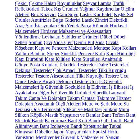
Çekici
Çekme Halatı
Boyunluklar
Seyyar Lamba
Trafik
Reflektörleri
Takoz
Kış Ürünleri
Yağmur Kaydırıcılar
Ölçüm
Aletleri
Buz Kazıyıcı
Cam Suyu
Lastik Kar Paleti
Kışlık Set
Ürünler
Antifrizler
Buğu Giderici
Lastik Zinciri
Elektrikli
Araç Şarj İstasyonları
Oto Yedek Parça
Römork
Hırdavat
Malzemeleri
Hırdavat Malzemesi ve Aksesuarları
Yönlendirme Levhaları
Sabitleme Ürünleri
Dübel
Dübel
Setleri
Somun
Çivi
Vida-Çivi
Demir Pul
Vida
Civata
Köşebent
Kapı ve Pencere Malzemeleri
Menteşe
Kapı Kolları
Yalıtım Bantları
Stoper
Sineklik
Pencere Kolu
Kapı Hidroliği
Kapı Dürbünü
Kapı Kilitleri
Kapı Sürgüleri
Anahtarlık
Gönye
Posta Kutuları
Tekerlek
Testereler
Daire Testereler
Dekupaj Testereler
Çok Amaçlı Testereler
Tilki Kuyruğu
Testereler
Testere Aksesuarları
Tilki Kuyruğu Testere Ucu
Daire Testere Bıçağı
Dekupaj Testere Ucu
İş Güvenlik
Malzemeleri
İş Güvenlik Gözlükleri
İş Eldiveni
İş Elbisesi
İş
Ayakkabısı
Diğer İş Güvenlik Ürünleri
Siperlik
Lanyard
Takım Çanta Ve Dolapları
Takım Çantası
Takım ve Hizmet
Dolapları
Avadanlık
Ölçü Aletleri
Metre ve Şerit Metre
Su
Terazisi
Oda Termostatı
Silikon ve Mastikler
Silikon
Mum
Silikon
Köpük
Mastik
Yapıştırıcı ve Bantlar
Bant
Teflon Bant
Elektrik Bandı
Kaydırmaz Bant
Koli Bandı
Çift Taraflı Bant
Alüminyum Bant
İzolasyon Bandı
Yapıştırıcılar
Tutkal
Kimyasal Dübeller
Japon Yapıştırıcıları
Epoksi
Hızlı
Yapıştırıcı
Merdivenler
Güvenlik Malzemeleri
Yangın