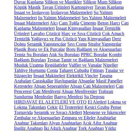
Duvar Kaplama
Silikon ve Mastikler
Silikon
Mum Silikon
Köpük
Mastik
Tavan Ürünleri
Kartonpiyer
Tavan Kaplama
İnşaat ve İzolasyon
İzolasyon Malzemeleri
Su Yalıtım
Malzemeleri
Isı Yalıtım Malzemeleri
Ses Yalıtım Malzemeleri
İnşaat Malzemeleri
Alçı
Cam Tuğla
Çimento
Beton Harcı
Çatı
Kaplama Malzemeleri
İnşaat Kimyasalları
İnşaat Temizlik
Ürünleri
Lavabo Çözücü
Harç ve Sıva Çözücü
Çok Amaçlı
Temizlik
Yağlayıcı ve Pas Çözücü
Yapı Kimyasalları
Derz
Dolgu
Seramik Yapıştırıcılar
Sıvı Conta
Strafor Yapıştırılar
Plastik Boru ve Ek Parçalar
Boru Bağlantı ve Aksesuarları
Temiz Su Boruları
Atık Su Boruları
PPRC Borular
Kombi
Bağlantı Boruları
Tesisat Tamir ve Bağlantı Malzemeleri
Musluk Uzatma
Regülatörler
Valfler ve Vanalar
Nipeller
Tahliye Hortumu
Conta
Taharet Çubuğu
Fittings
Tıpalar ve
Süzgeçler
İnşaat Makineleri
Elektrikli Vinçler
Taşıma
Arabaları
Caraskallar
Havlupanlar
Ahşaplar
Masif Paneller
Keresteler
Ahşap Seperatörler
Ahşap Çatı Malzemeleri
Çatı
Penceresi
Çatı Merdiveni
Ahşap Merdivenler
Trabzan
Sundurma
Menfezler
Banyo Menfezi
Su Deposu
HIRDAVAT EL ALETLERİ VE OTO
El Aletleri
Lokma ve
Lokma Takımları
Çekiç
El Testereleri
Kesici Grubu
Pense
Tornavida
Seramik ve Sıvacı Aletleri
Mengene ve İşkenceler
Zımbalar ve Aksesuarları
Zımpara ve Eğeler
Anahtarlar
Anahtar Takımları
Alyan Anahtarları
Açık Ağız Anahtar
İngiliz Anahtarı
İki Ağızlı Anahtar
Tork Anahtarı
Yıldız