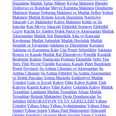
Hazırlama
Mutfak Tartısı
Mikser
Kıyma Makinesi
Blender
Doğrayıcı ve Rondolar
Meyve Kurutma Makinesi
Dondurma
Makinesi
Hamur Yoğurma Makinesi ve Mutfak Şefleri
Yoğurt
Makinesi
Mutfak Robotu
İçecek Hazırlama
Narenciye
Sıkacağı
Çay Makineleri
Kahve Makinesi
Kettle ve Su
Isıtıcılar
Katı Meyve Sıkacağı
Elektrikli Semaver
Elektrikli
Cezve
Küçük Ev Aletleri Yedek Parça ve Aksesuarları
Mutfak
Aksesuarları
Mutfak Seti
Bulaşıklık
Askı ve Kancalar
Kaydırmaz
Mutfak Sabunluk
Mutfak Havluluk
Mutfak
Seramik ve Fayansları
Saklama ve Düzenleme
Kavanoz
Saklama ve Karıştırma Kabı
Çöp Poşeti
Sebzelikler
Saklama
Bonesi ve Kapağı
Mutfak Raf Düzenleyici
Poşetlik
Kaşıklık
Beslenme Kutusu
Damacana Pompası
Ekmeklik
Sefer Tası
Streç Film
Peçete Yüzüğü
Kavanoz Kapağı
Pipet
Buzdolabı
Poşeti
Doypack
Su Arıtma Cihazları ve Aksesuarları
Su
Arıtma Cihazları
Su Arıtma Filtreleri
Su Arıtma Aksesuarları
ve Yedek Parçaları
Arıtma Musluğu
Endüstriyel Mutfak
Ürünleri
Gıda ve İçecek
Kahve
Filtre Kahve Kağıdı
Türk
Kahvesi
Kapsül Kahve
Filtre Kahve
Çekirdek Kahve
Mutfak
Tezgahları
Laminant Mutfak Tezgahları
Ahşap Mutfak
Tezgahları
Bulaşık Makineleri
Derin Dondurucular
Su
Sebilleri
DEKORASYON VE EV GEREÇLERİ
Yılbaşı
Ürünleri
Yılbaşı Ağacı
Yılbaşı Aydınlatmaları
Yılbaşı Ağacı
Süsleri
Yılbaşı Sepeti
Yılbaşı Parti Malzemeleri
Dekoratif
Objeler
Fotoğraf Çerçevesi
Mum
Vazolar
Yapay Çiçekler