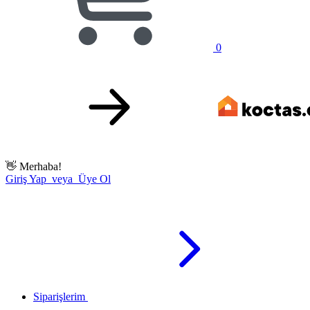
0
👋
Merhaba!
Giriş Yap veya Üye Ol
Siparişlerim