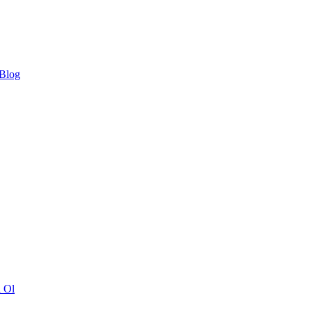
 Blog
ı Ol