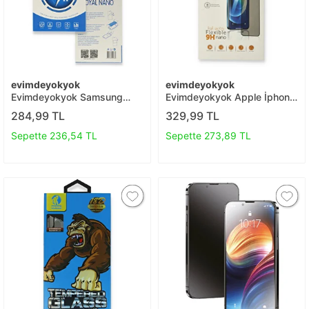
evimdeyokyok
evimdeyokyok
Evimdeyokyok Samsung
Evimdeyokyok Apple İphone
Galaxy A51 Royal Nano
12 Pro Max 6d Mat Seramik
284,99 TL
329,99 TL
Ekran Koruyucu T20
Hayalet Nano Ekran
Koruyucu T20
Sepette 236,54 TL
Sepette 273,89 TL