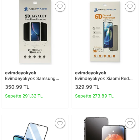
evimdeyokyok
evimdeyokyok
Evimdeyokyok Samsung
Evimdeyokyok Xiaomi Redmi
Galaxy M52 5g 5d Hayalet
Note 8 6d Mat Seramik
350,99 TL
329,99 TL
Cam Ekran Koruyucu T20
Hayalet Nano Ekran
Koruyucu T20
Sepette 291,32 TL
Sepette 273,89 TL