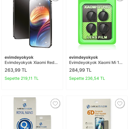
evimdeyokyok
evimdeyokyok
Evimdeyokyok Xiaomi Redmi
Evimdeyokyok Xiaomi Mi 14t
Note 8 Pro 3d Antistatik Mat
Pro Raze Metal Kamera Lens
263,99 TL
284,99 TL
Seramik Nano Ekran
- Siyah T20
Koruyucu T20
Sepette 219,11 TL
Sepette 236,54 TL