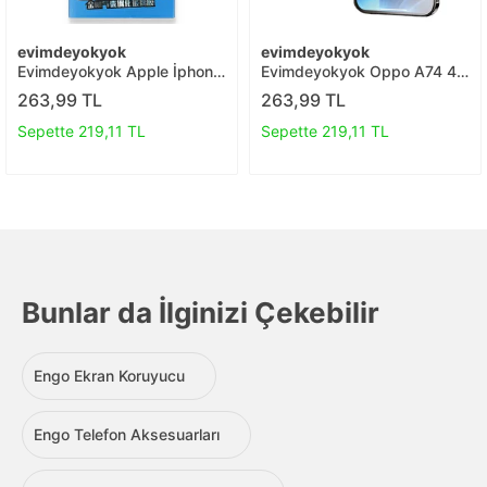
evimdeyokyok
evimdeyokyok
Evimdeyokyok Apple İphone
Evimdeyokyok Oppo A74 4g
14 Pro 18d Cam Ekran
3d Antistatik Mat Seramik
263,99 TL
263,99 TL
Koruyucu T20
Nano Ekran Koruyucu T20
Sepette 219,11 TL
Sepette 219,11 TL
Bunlar da İlginizi Çekebilir
Engo Ekran Koruyucu
Engo Telefon Aksesuarları