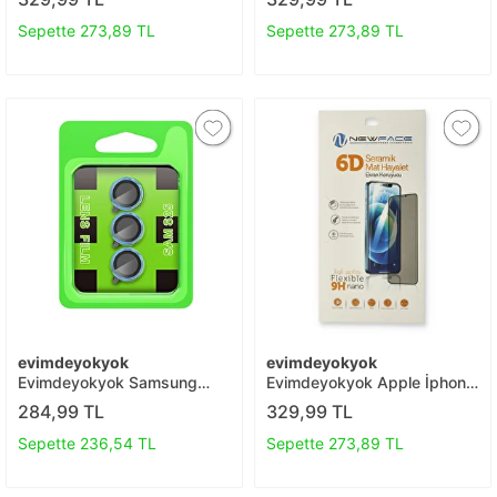
Nano Ekran Koruyucu T20
Hayalet Nano Ekran
Koruyucu T20
Sepette 273,89 TL
Sepette 273,89 TL
evimdeyokyok
evimdeyokyok
Evimdeyokyok Samsung
Evimdeyokyok Apple İphone
Galaxy S25 Plus Raze Metal
12 Pro 6d Mat Seramik
284,99 TL
329,99 TL
Kamera Lens - Mavi T20
Hayalet Nano Ekran
Koruyucu T20
Sepette 236,54 TL
Sepette 273,89 TL