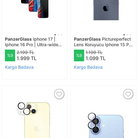
PanzerGlass
Iphone 17 |
PanzerGlass
Pictureperfect
Iphone 16 Pro | Ultra-wide
Lens Koruyucu Iphone 15 Pro
Fit Çerçeve Aparatlı 2 Yönlü
Ve Iphone 15 Pro Max -
2.199 TL
1.199 TL
%9
%8
Gizli/hayalet Ekranlı Koruyucu
Şeffaf
1.999 TL
1.099 TL
Kargo Bedava
Kargo Bedava