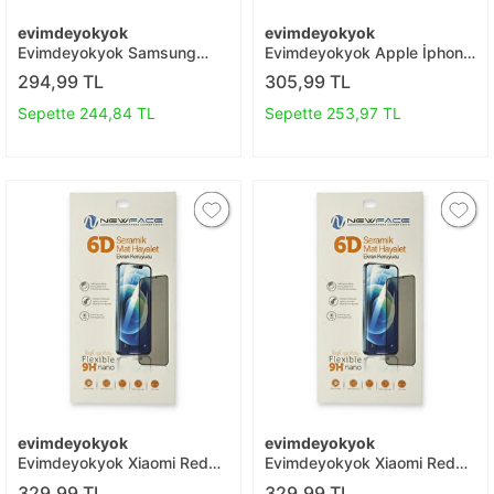
evimdeyokyok
evimdeyokyok
Evimdeyokyok Samsung
Evimdeyokyok Apple İphone
Galaxy A21s 3d Antistatik
13 Pro Max 3d Antistatik
294,99 TL
305,99 TL
Seramik Nano Ekran
Cam Ekran Koruyucu T20
Koruyucu T20
Sepette 244,84 TL
Sepette 253,97 TL
evimdeyokyok
evimdeyokyok
Evimdeyokyok Xiaomi Redmi
Evimdeyokyok Xiaomi Redmi
9t 6d Mat Seramik Hayalet
Note 9 Pro 6d Mat Seramik
329,99 TL
329,99 TL