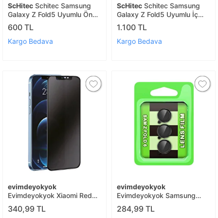
ScHitec
Schitec Samsung
ScHitec
Schitec Samsung
Galaxy Z Fold5 Uyumlu Ön
Galaxy Z Fold5 Uyumlu İç
Yüzey Hayalet Privacy
Ekran Hayalet Privacy
600 TL
1.100 TL
Hidrojel Ekran Koruyucu
Hidrojel Koruyucu
Kargo Bedava
Kargo Bedava
evimdeyokyok
evimdeyokyok
Evimdeyokyok Xiaomi Redmi
Evimdeyokyok Samsung
12 3d Antistatik Hayalet
Galaxy Z Fold 6 Raze Metal
340,99 TL
284,99 TL
Cam Ekran Koruyucu T20
Kamera Lens - Siyah T20