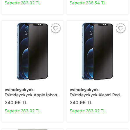
Sepette 283,02 TL
Sepette 236,54 TL
evimdeyokyok
evimdeyokyok
Evimdeyokyok Apple İphone
Evimdeyokyok Xiaomi Redmi
7 Plus 3d Antistatik Hayalet
Note 8 3d Antistatik Hayalet
340,99 TL
340,99 TL
Cam Ekran Koruyucu - Siyah
Cam Ekran Koruyucu T20
T20
Sepette 283,02 TL
Sepette 283,02 TL