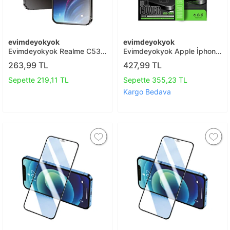
evimdeyokyok
evimdeyokyok
Evimdeyokyok Realme C53
Evimdeyokyok Apple İphone
3d Antistatik Mat Seramik
16e 360 Full Body Arka
263,99 TL
427,99 TL
Nano Ekran Koruyucu T20
Koruyucu T20
Sepette 219,11 TL
Sepette 355,23 TL
Kargo Bedava