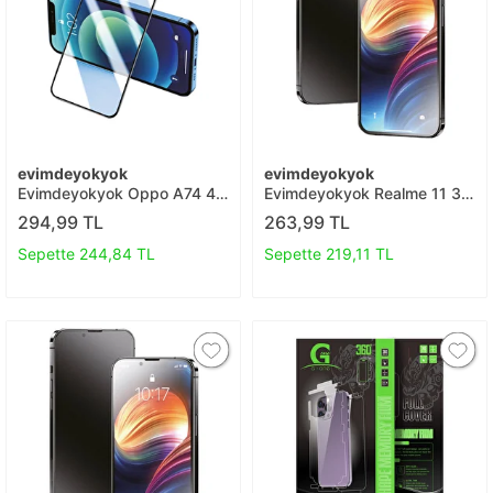
evimdeyokyok
evimdeyokyok
Evimdeyokyok Oppo A74 4g
Evimdeyokyok Realme 11 3d
3d Antistatik Seramik Nano
Antistatik Mat Seramik Nano
294,99 TL
263,99 TL
Ekran Koruyucu T20
Ekran Koruyucu T20
Sepette 244,84 TL
Sepette 219,11 TL