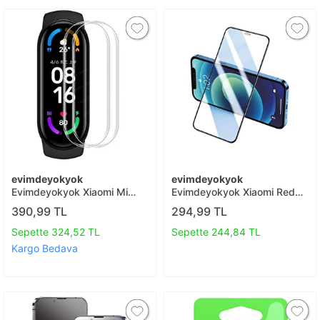
evimdeyokyok
evimdeyokyok
Evimdeyokyok Xiaomi Mi
Evimdeyokyok Xiaomi Redmi
Band 7 Polymer Nano Ekran
Note 8 Pro 3d Antistatik
390,99 TL
294,99 TL
Koruyucu - Şeffaf T20
Seramik Nano Ekran
Koruyucu T20
Sepette 324,52 TL
Sepette 244,84 TL
Kargo Bedava