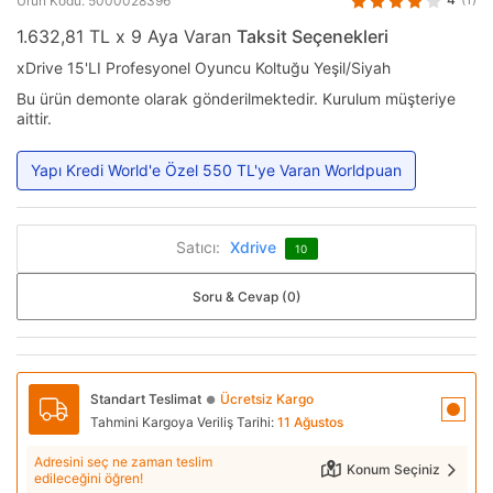
Ürün Kodu: 5000028396
1.632,81 TL x 9 Aya Varan
Taksit Seçenekleri
xDrive 15'LI Profesyonel Oyuncu Koltuğu Yeşil/Siyah
Bu ürün demonte olarak gönderilmektedir. Kurulum müşteriye
aittir.
Yapı Kredi World'e Özel 550 TL'ye Varan Worldpuan
Satıcı:
Xdrive
10
Soru & Cevap (0)
Standart Teslimat
Ücretsiz Kargo
●
Tahmini Kargoya Veriliş Tarihi:
11 Ağustos
Adresini seç ne zaman teslim
Konum Seçiniz
edileceğini öğren!