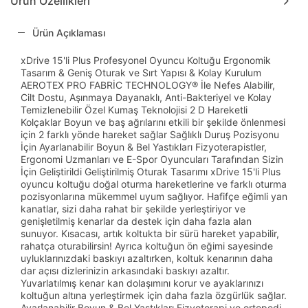
Ürün Özellikleri
Ürün Açıklaması
xDrive 15'li Plus Profesyonel Oyuncu Koltuğu Ergonomik
Tasarım & Geniş Oturak ve Sırt Yapısı & Kolay Kurulum
AEROTEX PRO FABRİC TECHNOLOGY® İle Nefes Alabilir,
Cilt Dostu, Aşınmaya Dayanaklı, Anti-Bakteriyel ve Kolay
Temizlenebilir Özel Kumaş Teknolojisi 2 D Hareketli
Kolçaklar Boyun ve baş ağrılarını etkili bir şekilde önlenmesi
için 2 farklı yönde hareket sağlar Sağlıklı Duruş Pozisyonu
İçin Ayarlanabilir Boyun & Bel Yastıkları Fizyoterapistler,
Ergonomi Uzmanları ve E-Spor Oyuncuları Tarafından Sizin
İçin Geliştirildi Geliştirilmiş Oturak Tasarımı xDrive 15'li Plus
oyuncu koltuğu doğal oturma hareketlerine ve farklı oturma
pozisyonlarına mükemmel uyum sağlıyor. Hafifçe eğimli yan
kanatlar, sizi daha rahat bir şekilde yerleştiriyor ve
genişletilmiş kenarlar da destek için daha fazla alan
sunuyor. Kısacası, artık koltukta bir sürü hareket yapabilir,
rahatça oturabilirsin! Ayrıca koltuğun ön eğimi sayesinde
uyluklarınızdaki baskıyı azaltırken, koltuk kenarının daha
dar açısı dizlerinizin arkasındaki baskıyı azaltır.
Yuvarlatılmış kenar kan dolaşımını korur ve ayaklarınızı
koltuğun altına yerleştirmek için daha fazla özgürlük sağlar.
Ayarlanabilir Boyun & Bel Yastıkları Fizyoterapi ve ortopedi