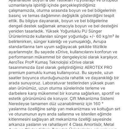
uzmanlarıyla işbirliği içinde gerçekleştirdiğimiz
çalışmamızda, oturma sırasında boyun ve bel bölgelerinin
basınç ve temas dağılımının değişiklik gösterdiğini tespit
ettik. Bu bilgiye dayanarak, boyun ve bel bölgelerine
dengeli destek sağlamak amacıyla boyun ve bel desteğini
yeniden tasarladık. Yüksek Yoğunluklu PU Sünger
Ürünlerimizde kullanılan sünger yoğunluğu +/- 60 kg/m³ ile
belirlenirken, sünger kalınlığı ve yumuşaklığı, Avrupa
standartlarına tam uyum sağlayacak şekilde titizlikle
ayarlanmıştır. Bu sayede xDrive, kullanıcılarını konforun ve
performansın mükemmel bir dengeleyicisi olarak karşılıyor.
AeroTex Pro® Kumaş Teknolojisi xDrive olarak
tasarımımızda özel olarak geliştirdiğimiz AEROTEX PRO
premium pamuklu kumaş kullanıyoruz. Bu sayede, uzun
saatler boyunca oturduğunuzda rahatlık ve dayanıklılığı bir
arada sunuyoruz. Laboratuvar testlerinden yüksek puan
alan ürünümüz, uzun oturma sürelerinde terleme ve
darbelere karşı mükemmel bir koruma sağlarken, sportif ve
estetik görünümünü de koruyor. Çift Mekanizma Sistemi
Neredeyse tamamen düz uzanabilmeniz için 160 °
yaslanma özelliğine sahip yan mekanizması ve koltuğun sırt
ve oturumunun aynı anda sallanma ve istenilen eğimde
kitlenmesini sağlayan alt mekanizma özelliği sayesinde
arkanıza yaslanın ve rahatlayın! 4 Class Amortisör, Metal