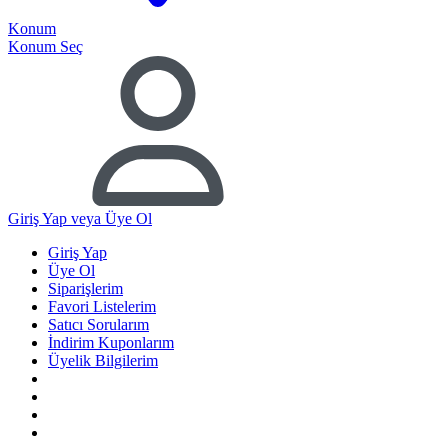
Konum
Konum Seç
Giriş Yap
veya Üye Ol
Giriş Yap
Üye Ol
Siparişlerim
Favori Listelerim
Satıcı Sorularım
İndirim Kuponlarım
Üyelik Bilgilerim