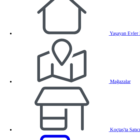
Yaşayan Evler
Mağazalar
Koçtaş'ta Satıc