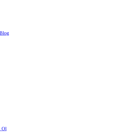
 Blog
ı Ol