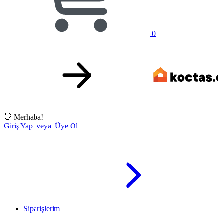
0
👋
Merhaba!
Giriş Yap veya Üye Ol
Siparişlerim