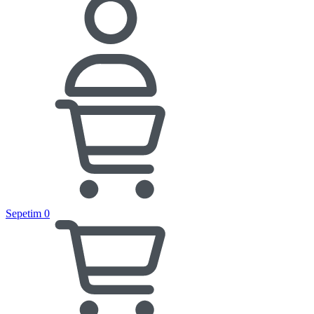
Sepetim
0