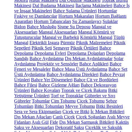
Motoru
Hasat Makinesi
Dal Öğütme Makinesi
Toprak Burgu
Makinesi
Dal Budama Makinesi
İlaçlama Makineleri
Bahçe İş
ve İnşaat Makineleri
Bahçe Sulama Ürünleri
Hortumlar
Fıskiye ve Damlatıcılar
Hortum Makaraları
Hortum Bağlantı
Aparatları
Hortum Tabancaları
Su Zamanlayıcı
Sulaklar
Bidon
Bahçe Musluğu
Şişme Su Deposu
Mangal ve
Aksesuarları
Mangal Aksesuarları
Mangal Kömürü ve
Tutuşturucular
Mangal ve Barbekü
Kömürlü Mangal
Tüplü
Mangal
Elektrikli Izgara
Pürmüz
Piknik Malzemeleri
Piknik
Sepetleri
Piknik Seti
Semaver
Piknik Örtüleri
Bahçe
Depolama
Depolama Evleri
Depolama Dolapları
Depolama
Sandığı
Bahçe Aydınlatma
Dış Mekan Aydınlatmalar
Solar
Aydınlatma
Projektör ve Sensörler
Bahçe Aplikleri
Bahçe
Feneri ve Meşaleler
Bahçe Masa Üstü Aydınlatma
Bahçe Set
Üstü Aydınlatma
Bahçe Aydınlatma Direkleri
Bahçe Peyzaj
Ürünleri
Bahçe Yer Döşemeleri
Bahçe Çit ve Bordürleri
Bahçe Filesi
Bahçe Gizleme Ağları
Bahçe Dekorasyon
Ürünleri
Bahçe Kovaları
Toprak ve Çiçek Bakımı
Bitki
Yetiştirme Ürünleri
Torf ve Topraklar
Gübreler ve Sıvı
Gübreler
Tohumlar
Çim Tohumu
Çiçek Tohumu
Sebze
Tohumları
Bitki Tohumları
Meyve Tohumu
Bitki Besinleri
Sera ve Sera Ekipmanları
Çiçek ve Bitki
İç Mekan Bitkileri
Dış Mekan Ağaçları
Canlı Çiçek
Çiçek Soğanları
Aşılı Meyve
Fidanları
Aşılı Gül
Fide
Dış Mekan Sarmaşık Bitkileri
Kaktüs
Saksı ve Aksesuarları
Dekoratif Saksı
Çiçeklik ve Saksılık