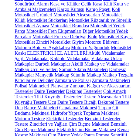
Söndürücü
Alarm
Kasa ve Kilitler
Çelik Kasa
Kilit
Kutu ve
Ambalaj Malzemeleri
Kargo Kutusu
Kargo Poşeti
Koli
Motosiklet Ürünleri
Motorsiklet Aksesuarları
Motosiklet
Kilidi
Motosiklet Stickerları
Motosiklet Rüzgarlık ve Siperlik
Motosiklet Aynası
Motosiklet Brandası
Motorsiklet Yedek
Parça
Motosiklet Fren Ekipmanları
Diğer Motosiklet Yedek
Parçaları
Motosiklet Fren ve Debriyaj Kolu
Motosiklet Kayışı
Motosiklet Zinciri
Motosiklet Giyim
Motorcu Eldiveni
Motorcu Botu ve Ayakkabısı
Motorcu Yağmurluk
Motosiklet
Kaskı
ELEKTRİKLİ EL ALETLERİ
Akülü Vidalamalar
Şarjlı Vidalamalar
Kablolu Vidalamalar
Vidalama Uçları
Matkaplar
Darbeli Matkaplar
Akülü Matkap ve Vidalamalar
Matkap Ucu ve Setleri
Somun Sıkma Makineleri
Darbesiz
Matkaplar
Manyetik Matkap
Sütunlu Matkap
Matkap Tezgahı
Kırıcılar ve Deliciler
Zımpara ve Polisaj
Zımpara Makineleri
Polisaj Makineleri
Planyalar
Zımpara Kağıdı ve Aksesuarları
Testereler
Daire Testereler
Dekupaj Testereler
Çok Amaçlı
Testereler
Tilki Kuyruğu Testereler
Testere Aksesuarları
Tilki
Kuyruğu Testere Ucu
Daire Testere Bıçağı
Dekupaj Testere
Ucu
Bahçe Makineleri
Çapalama Makinesi
Tırpan
Çit
Budama Makinesi
Hidrofor
Yaprak Toplama Makinesi
Motorlu Testere
Elektrikli Testereler
Benzinli Testereler
Testere Zincirleri ve Yağları
Çim Biçme Makinesi
Benzinli
Çim Biçme Makinesi
Elektrikli Çim Biçme Makinesi
Kenar
Kesme Makinesi
Çim Biçme Yedek Parça
Pompa
Santrifüj