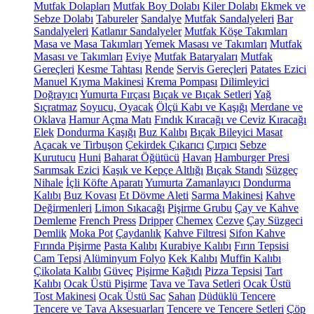
Mutfak Dolapları
Mutfak Boy Dolabı
Kiler Dolabı
Ekmek ve
Sebze Dolabı
Tabureler
Sandalye
Mutfak Sandalyeleri
Bar
Sandalyeleri
Katlanır Sandalyeler
Mutfak Köşe Takımları
Masa ve Masa Takımları
Yemek Masası ve Takımları
Mutfak
Masası ve Takımları
Eviye
Mutfak Bataryaları
Mutfak
Gereçleri
Kesme Tahtası
Rende
Servis Gereçleri
Patates Ezici
Manuel Kıyma Makinesi
Krema Pompası
Dilimleyici
Doğrayıcı
Yumurta Fırçası
Bıçak ve Bıçak Setleri
Yağ
Sıçratmaz
Soyucu, Oyacak
Ölçü Kabı ve Kaşığı
Merdane ve
Oklava
Hamur Açma Matı
Fındık Kıracağı ve Ceviz Kıracağı
Elek
Dondurma Kaşığı
Buz Kalıbı
Bıçak Bileyici Masat
Açacak ve Tirbuşon
Çekirdek Çıkarıcı
Çırpıcı
Sebze
Kurutucu
Huni
Baharat Öğütücü
Havan
Hamburger Presi
Sarımsak Ezici
Kaşık ve Kepçe Altlığı
Bıçak Standı
Süzgeç
Nihale
İçli Köfte Aparatı
Yumurta Zamanlayıcı
Dondurma
Kalıbı
Buz Kovası
Et Dövme Aleti
Sarma Makinesi
Kahve
Değirmenleri
Limon Sıkacağı
Pişirme Grubu
Çay ve Kahve
Demleme
French Press
Dripper
Chemex
Cezve
Çay Süzgeci
Demlik
Moka Pot
Çaydanlık
Kahve Filtresi
Sifon Kahve
Fırında Pişirme
Pasta Kalıbı
Kurabiye Kalıbı
Fırın Tepsisi
Cam Tepsi
Alüminyum Folyo
Kek Kalıbı
Muffin Kalıbı
Çikolata Kalıbı
Güveç
Pişirme Kağıdı
Pizza Tepsisi
Tart
Kalıbı
Ocak Üstü Pişirme
Tava ve Tava Setleri
Ocak Üstü
Tost Makinesi
Ocak Üstü Sac
Sahan
Düdüklü Tencere
Tencere ve Tava Aksesuarları
Tencere ve Tencere Setleri
Çöp