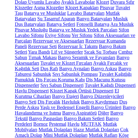
Dolap Uyumlu Lavabo
Ayaklı Lavabolar
Klozet
Duvara Sıfır
Klozetler
Asma Klozetler
Klozet Kapakları
Pisuvar
Tuvalet
Taşı
Batarya ve Musluklar
Lavabo Bataryaları
Mutfak
Bataryaları
Su Tasarruf Aparatı
Banyo Bataryaları
Musluk
Duş Bataryaları
Batarya Setleri
Fotoselli Batarya
Ara Musluk
Pisuvar Musluğu
Batarya ve Musluk Yedek Parçaları
Sifon
Lavabo Sifonu
Eviye Sifonu
Yer Sifonu
Sifon Aksesuarları ve
Parçaları
Rezervuar ve Aksesuarları
Rezervuar Kumanda
Paneli
Rezervuar Seti
Rezervuar İç Takımı
Banyo Bakım
Setleri
Yara Bandı
Lif ve Süngerler
Sıcak Su Torbası
Cımbız
Sabun
Tırnak Makası
Banyo Seramik ve Fayansları
Banyo
Aksesuarları
Tuvalet ve Klozet Fırçaları
Ayaklı Fırçalık ve
Kağıtlık Seti
Duş Rafı
Banyo Aynaları
Banyo Askısı
Banyo
Taburesi
Sabunluk
Sıvı Sabunluk Pompası
Tuvalet Kağıtlığı
Pamukluk
Diş Fırçası Koruma Kabı
Diş Macunu Kutusu
Dispenserler
Sıvı Sabun Dispenseri
Tuvalet Kağıdı Dispenseri
Havlu Dispenseri
Klozet Kapak Örtüsü Dispenseri
El
Kurutma Cihazları
Banyo Etajeri
Banyo Düzenleyicileri
Banyo Seti
Diş Fırçalık
Havluluk
Banyo Kaydırmazı
Duş
Perde Askısı
Yaşlı ve Bedensel Engelli Banyo Ürünleri
Banyo
Havalandırma ve Isıtma
Banyo Aspiratörü
Diğer
Banyo
Tekstil
Banyo Paspasları
Banyo Bakım Setleri
Banyo
Perdeleri
Bornoz
Peştemal
Havlu
MUTFAK
Mutfak
Mobilyaları
Mutfak Dolapları
Hazır Mutfak Dolapları
Çok
Amaçlı Dolap
Mini Mutfak Dolapları
Mutfak Rafları
Köşe