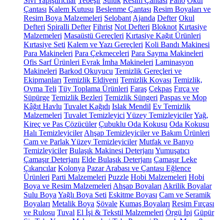
Sıvı Yapıştırıcılar
Tebeşir
Suluk
Resim Çantası
Pano
Okul
Çantası
Kalem Kutusu
Beslenme Çantası
Resim Boyaları ve
Resim Boya Malzemeleri
Selobant
Ajanda
Defter
Okul
Defteri
Spiralli Defter
Fihrist
Not Defteri
Bloknot
Kırtasiye
Malzemeleri
Masaüstü Gereçleri
Kırtasiye Kağıt Ürünleri
Kırtasiye Seti
Kalem ve Yazı Gereçleri
Koli Bandı Makinesi
Para Makineleri
Para Çekmeceleri
Para Sayma Makineleri
Ofis Sarf Ürünleri
Evrak İmha Makineleri
Laminasyon
Makineleri
Barkod Okuyucu
Temizlik Gereçleri ve
Ekipmanları
Temizlik Eldiveni
Temizlik Kovası
Temizlik,
Ovma Teli
Tüy Toplama Ürünleri
Faraş
Çekpas
Fırça ve
Süpürge
Temizlik Bezleri
Temizlik Süngeri
Paspas ve Mop
Kâğıt Havlu
Tuvalet Kağıdı
Islak Mendil
Ev Temizlik
Malzemeleri
Tuvalet Temizleyici
Yüzey Temizleyiciler
Yağ,
Kireç ve Pas Çözücüler
Çubuklu Oda Kokusu
Oda Kokusu
Halı Temizleyiciler
Ahşap Temizleyiciler ve Bakım Ürünleri
Cam ve Parlak Yüzey Temizleyiciler
Mutfak ve Banyo
Temizleyiciler
Bulaşık Makinesi Deterjanı
Yumuşatıcı
Çamaşır Deterjanı
Elde Bulaşık Deterjanı
Çamaşır Leke
Çıkarıcılar
Kolonya
Pazar Arabası ve Çantası
Eğlence
Ürünleri
Parti Malzemeleri
Puzzle
Hobi Malzemeleri
Hobi
Boya ve Resim Malzemeleri
Ahşap Boyaları
Akrilik Boyalar
Sulu Boya
Yağlı Boya Seti
Eskitme Boyası
Cam ve Seramik
Boyaları
Metalik Boya
Şövale
Kumaş Boyaları
Resim Fırçası
ve Rulosu
Tuval
El İşi & Tekstil Malzemeleri
Örgü İpi
Güpür