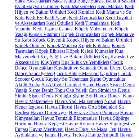
Saksı Aksesuarları
Saksı Altlığı
Bahçe Saksısı
Balkon Saksısı
Evcil Hayvan Ürünleri
Kedi Malzemeleri
Kedi Maması
Kedi
Hijyen ve Bakım Ürünleri
Kedi Kumları
Kedi Mama ve Su
Kabı
Kedi Evi
Kedi Yatağı
Kedi Oyuncakları
Kedi Tuvaleti
ve Aksesuarları
Kedi Ödülleri
Kedi Tırmalaması
Kedi
Vitamini
Kedi Taşıma Çantası
Köpek Malzemeleri
Köpek
Yatağı
Köpek Vitamini
Köpek Oyuncakları
Köpek Mama ve
Su Kabı
Köpek Güvenlik
Köpek Hijyen ve Bakım Ürünleri
Köpek Ödülleri
Köpek Maması
Köpek Kulübesi
Köpek
Tasmaları
Köpek Elbisesi
Köpek Kafesi
Kümesler
Kuş
Malzemeleri
Kuş Sağlık ve Bakım Ürünleri
Kuş Kafesleri ve
Aksesuarları
Kuş Yemi
Kuş Suluk ve Yemlikleri
Çocuk
Bahçe Oyuncakları
Kaydırak ve Salıncak
Oyun Evleri
Çocuk
Bahçe Sandalyeleri
Çocuk Bahçe Masaları
Uçurtma
Çocuk
Scooter
Çocuk Kaykay
Su Tabancası
Şişme Oyuncaklar
Akülü Araba
Su Aktivite Ürünleri
Şişme Havuz
Şişme Deniz
Yatağı
Şişme Deniz Topu
Can Yeleği
Can Simidi ve Deniz
Simidi
Şişme Deniz Kolluğu
Şişme Bot
Havuz Bonesi
Kano
Havuz Malzemeleri
Havuz Yapı Malzemeleri
Nozul
Havuz
Kenar Izgarası
Havuz Filtresi
Havuz Örtü Sistemleri
Su
Perdesi
Havuz Dip Süzgeç
Havuz ve Dozaj Pompası
Havuz
Kimyasalları
Havuz Temizlik Ekipmanları
Havuz Süpürge
Hortumu
Havuz Kepçesi
Havuz Robotu
Havuz Süpürgesi ve
Fırçası
Havuz Merdiveni
Havuz Duşu ve Masaj Jeti
Havuz
Aydınlatma ve Isıtma
Havuz Trafosu
Havuz Ampulü
Havuz