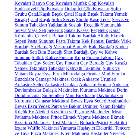
Kovaları
Banyo Çöp Kovaları
Mutfak Çöp Kovaları
Endüstriyel Çöp Kovaları
Dolap İçi Çöp Kovaları
Sofra
Grubu
Çatal,Kaşık,Bıçak
Çatal Kaşık Bıçak Takımı
Yemek
Bıçağı
Çatal
Kaşık
Sofra Servis
Sürahi
Kase
Tepsi
Servis ve
Sunum Tabakları
Yağdanlık
Sosluk, Reçellik
Yumurtalık
Servis Maşa Seti
Şekerlik
Salata Kasesi
Peçetelik
Karaf
Kürdanlık
Çerezlik
Baharat Takımı
Bardak Altlığı
Ekmek
Sepeti
Pasta Sunumu
Pasta Takımı
Kek Fanusu
Bardak
Viski
Bardağı
Su Bardağı
Meşrubat Bardağı
Rakı Bardağı
Kadeh
Bardak Seti
Bira Bardağı
Shot Bardağı
Çay ve Kahve
Sunumu
Sütlük
Kahve Fincanı
Kupa
Fincan Takımı
Çay
Tabakları
Çay Setleri
Çay Fincanı
Çay Bardağı
Çay Kaşığı
Yemek Takımları
Tabaklar
Kahvaltı Takımları
Suluk ve
Matara
Beyaz Eşya
Fırın
Mikrodalga Fırınlar
Mini Fırınlar
Buzdolabı
Çamaşır Makinesi
Ocak
Ankastre Ürünleri
Ankastre Setler
Ankastre Ocaklar
Ankastre Fırınlar
Ankastre
Davlumbazlar
Bulaşık Makineleri
Kurutma Makinesi
Derin
Dondurucular
Su Sebilleri
Mini Buzdolabı
Davlumbazlar
Kurutmalı Çamaşır Makinesi
Beyaz Eşya Setleri
Aspiratörler
Beyaz Eşya Yedek Parça ve Bakım Ürünleri
Şarap Dolabı
Küçük Ev Aletleri
Kızartma ve Pişirme Makineleri
Mısır
Patlatma Makinesi
Fritöz
Ekmek Yapma Makinesi
Ekmek
Kızartma Makinesi
Tost Makinesi
Buharlı Pişirici
Elektrikli
Izgara
Waffle Makinesi
Yumurta Haşlayıcı
Elektrikli Tencere
ve Tava
Pizza Makinesi
Krep Makinesi
Basküller
Yiyecek