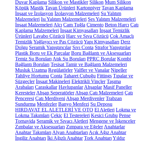
Duvar Kaplama
Silikon ve Mastikler
Silikon
Mum Silikon
Köpük
Mastik
Tavan Ürünleri
Kartonpiyer
Tavan Kaplama
İnşaat ve İzolasyon
İzolasyon Malzemeleri
Su Yalıtım
Malzemeleri
Isı Yalıtım Malzemeleri
Ses Yalıtım Malzemeleri
İnşaat Malzemeleri
Alçı
Cam Tuğla
Çimento
Beton Harcı
Çatı
Kaplama Malzemeleri
İnşaat Kimyasalları
İnşaat Temizlik
Ürünleri
Lavabo Çözücü
Harç ve Sıva Çözücü
Çok Amaçlı
Temizlik
Yağlayıcı ve Pas Çözücü
Yapı Kimyasalları
Derz
Dolgu
Seramik Yapıştırıcılar
Sıvı Conta
Strafor Yapıştırılar
Plastik Boru ve Ek Parçalar
Boru Bağlantı ve Aksesuarları
Temiz Su Boruları
Atık Su Boruları
PPRC Borular
Kombi
Bağlantı Boruları
Tesisat Tamir ve Bağlantı Malzemeleri
Musluk Uzatma
Regülatörler
Valfler ve Vanalar
Nipeller
Tahliye Hortumu
Conta
Taharet Çubuğu
Fittings
Tıpalar ve
Süzgeçler
İnşaat Makineleri
Elektrikli Vinçler
Taşıma
Arabaları
Caraskallar
Havlupanlar
Ahşaplar
Masif Paneller
Keresteler
Ahşap Seperatörler
Ahşap Çatı Malzemeleri
Çatı
Penceresi
Çatı Merdiveni
Ahşap Merdivenler
Trabzan
Sundurma
Menfezler
Banyo Menfezi
Su Deposu
HIRDAVAT EL ALETLERİ VE OTO
El Aletleri
Lokma ve
Lokma Takımları
Çekiç
El Testereleri
Kesici Grubu
Pense
Tornavida
Seramik ve Sıvacı Aletleri
Mengene ve İşkenceler
Zımbalar ve Aksesuarları
Zımpara ve Eğeler
Anahtarlar
Anahtar Takımları
Alyan Anahtarları
Açık Ağız Anahtar
İngiliz Anahtarı
İki Ağızlı Anahtar
Tork Anahtarı
Yıldız