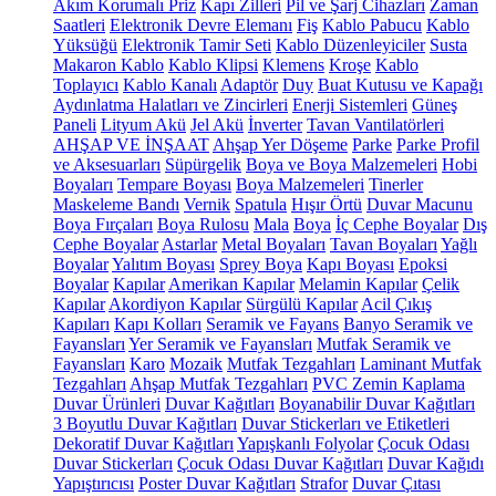
Akım Korumalı Priz
Kapı Zilleri
Pil ve Şarj Cihazları
Zaman
Saatleri
Elektronik Devre Elemanı
Fiş
Kablo Pabucu
Kablo
Yüksüğü
Elektronik Tamir Seti
Kablo Düzenleyiciler
Susta
Makaron Kablo
Kablo Klipsi
Klemens
Kroşe
Kablo
Toplayıcı
Kablo Kanalı
Adaptör
Duy
Buat Kutusu ve Kapağı
Aydınlatma Halatları ve Zincirleri
Enerji Sistemleri
Güneş
Paneli
Lityum Akü
Jel Akü
İnverter
Tavan Vantilatörleri
AHŞAP VE İNŞAAT
Ahşap Yer Döşeme
Parke
Parke Profil
ve Aksesuarları
Süpürgelik
Boya ve Boya Malzemeleri
Hobi
Boyaları
Tempare Boyası
Boya Malzemeleri
Tinerler
Maskeleme Bandı
Vernik
Spatula
Hışır Örtü
Duvar Macunu
Boya Fırçaları
Boya Rulosu
Mala
Boya
İç Cephe Boyalar
Dış
Cephe Boyalar
Astarlar
Metal Boyaları
Tavan Boyaları
Yağlı
Boyalar
Yalıtım Boyası
Sprey Boya
Kapı Boyası
Epoksi
Boyalar
Kapılar
Amerikan Kapılar
Melamin Kapılar
Çelik
Kapılar
Akordiyon Kapılar
Sürgülü Kapılar
Acil Çıkış
Kapıları
Kapı Kolları
Seramik ve Fayans
Banyo Seramik ve
Fayansları
Yer Seramik ve Fayansları
Mutfak Seramik ve
Fayansları
Karo
Mozaik
Mutfak Tezgahları
Laminant Mutfak
Tezgahları
Ahşap Mutfak Tezgahları
PVC Zemin Kaplama
Duvar Ürünleri
Duvar Kağıtları
Boyanabilir Duvar Kağıtları
3 Boyutlu Duvar Kağıtları
Duvar Stickerları ve Etiketleri
Dekoratif Duvar Kağıtları
Yapışkanlı Folyolar
Çocuk Odası
Duvar Stickerları
Çocuk Odası Duvar Kağıtları
Duvar Kağıdı
Yapıştırıcısı
Poster Duvar Kağıtları
Strafor
Duvar Çıtası