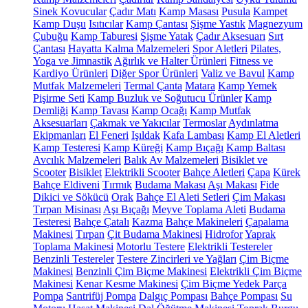
Sinek Kovucular
Çadır Matı
Kamp Masası
Pusula
Kampet
Kamp Duşu
Isıtıcılar
Kamp Çantası
Şişme Yastık
Magnezyum
Çubuğu
Kamp Taburesi
Şişme Yatak
Çadır Aksesuarı
Sırt
Çantası
Hayatta Kalma Malzemeleri
Spor Aletleri
Pilates,
Yoga ve Jimnastik
Ağırlık ve Halter Ürünleri
Fitness ve
Kardiyo Ürünleri
Diğer Spor Ürünleri
Valiz ve Bavul
Kamp
Mutfak Malzemeleri
Termal Çanta
Matara
Kamp Yemek
Pişirme Seti
Kamp Buzluk ve Soğutucu Ürünler
Kamp
Demliği
Kamp Tavası
Kamp Ocağı
Kamp Mutfak
Aksesuarları
Çakmak ve Yakıcılar
Termoslar
Aydınlatma
Ekipmanları
El Feneri
Işıldak
Kafa Lambası
Kamp El Aletleri
Kamp Testeresi
Kamp Küreği
Kamp Bıçağı
Kamp Baltası
Avcılık Malzemeleri
Balık Av Malzemeleri
Bisiklet ve
Scooter
Bisiklet
Elektrikli Scooter
Bahçe Aletleri
Çapa
Kürek
Bahçe Eldiveni
Tırmık
Budama Makası
Aşı Makası
Fide
Dikici ve Sökücü
Orak
Bahçe El Aleti Setleri
Çim Makası
Tırpan Misinası
Aşı Bıçağı
Meyve Toplama Aleti
Budama
Testeresi
Bahçe Çatalı
Kazma
Bahçe Makineleri
Çapalama
Makinesi
Tırpan
Çit Budama Makinesi
Hidrofor
Yaprak
Toplama Makinesi
Motorlu Testere
Elektrikli Testereler
Benzinli Testereler
Testere Zincirleri ve Yağları
Çim Biçme
Makinesi
Benzinli Çim Biçme Makinesi
Elektrikli Çim Biçme
Makinesi
Kenar Kesme Makinesi
Çim Biçme Yedek Parça
Pompa
Santrifüj Pompa
Dalgıç Pompası
Bahçe Pompası
Su