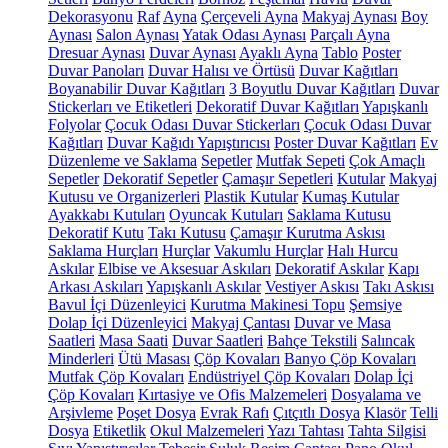
Dekorasyonu
Raf
Ayna
Çerçeveli Ayna
Makyaj Aynası
Boy
Aynası
Salon Aynası
Yatak Odası Aynası
Parçalı Ayna
Dresuar Aynası
Duvar Aynası
Ayaklı Ayna
Tablo
Poster
Duvar Panoları
Duvar Halısı ve Örtüsü
Duvar Kağıtları
Boyanabilir Duvar Kağıtları
3 Boyutlu Duvar Kağıtları
Duvar
Stickerları ve Etiketleri
Dekoratif Duvar Kağıtları
Yapışkanlı
Folyolar
Çocuk Odası Duvar Stickerları
Çocuk Odası Duvar
Kağıtları
Duvar Kağıdı Yapıştırıcısı
Poster Duvar Kağıtları
Ev
Düzenleme ve Saklama
Sepetler
Mutfak Sepeti
Çok Amaçlı
Sepetler
Dekoratif Sepetler
Çamaşır Sepetleri
Kutular
Makyaj
Kutusu ve Organizerleri
Plastik Kutular
Kumaş Kutular
Ayakkabı Kutuları
Oyuncak Kutuları
Saklama Kutusu
Dekoratif Kutu
Takı Kutusu
Çamaşır Kurutma Askısı
Saklama Hurçları
Hurçlar
Vakumlu Hurçlar
Halı Hurcu
Askılar
Elbise ve Aksesuar Askıları
Dekoratif Askılar
Kapı
Arkası Askıları
Yapışkanlı Askılar
Vestiyer Askısı
Takı Askısı
Bavul İçi Düzenleyici
Kurutma Makinesi Topu
Şemsiye
Dolap İçi Düzenleyici
Makyaj Çantası
Duvar ve Masa
Saatleri
Masa Saati
Duvar Saatleri
Bahçe Tekstili
Salıncak
Minderleri
Ütü Masası
Çöp Kovaları
Banyo Çöp Kovaları
Mutfak Çöp Kovaları
Endüstriyel Çöp Kovaları
Dolap İçi
Çöp Kovaları
Kırtasiye ve Ofis Malzemeleri
Dosyalama ve
Arşivleme
Poşet Dosya
Evrak Rafı
Çıtçıtlı Dosya
Klasör
Telli
Dosya
Etiketlik
Okul Malzemeleri
Yazı Tahtası
Tahta Silgisi