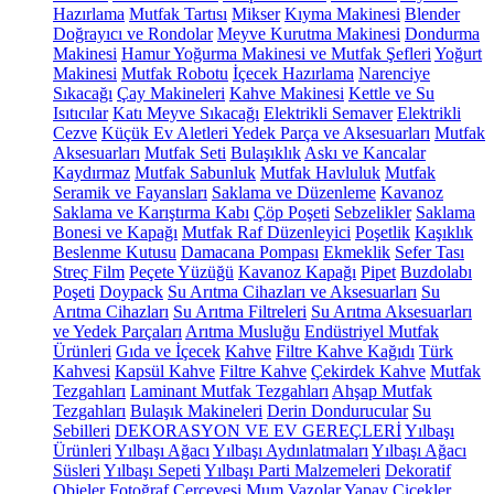
Hazırlama
Mutfak Tartısı
Mikser
Kıyma Makinesi
Blender
Doğrayıcı ve Rondolar
Meyve Kurutma Makinesi
Dondurma
Makinesi
Hamur Yoğurma Makinesi ve Mutfak Şefleri
Yoğurt
Makinesi
Mutfak Robotu
İçecek Hazırlama
Narenciye
Sıkacağı
Çay Makineleri
Kahve Makinesi
Kettle ve Su
Isıtıcılar
Katı Meyve Sıkacağı
Elektrikli Semaver
Elektrikli
Cezve
Küçük Ev Aletleri Yedek Parça ve Aksesuarları
Mutfak
Aksesuarları
Mutfak Seti
Bulaşıklık
Askı ve Kancalar
Kaydırmaz
Mutfak Sabunluk
Mutfak Havluluk
Mutfak
Seramik ve Fayansları
Saklama ve Düzenleme
Kavanoz
Saklama ve Karıştırma Kabı
Çöp Poşeti
Sebzelikler
Saklama
Bonesi ve Kapağı
Mutfak Raf Düzenleyici
Poşetlik
Kaşıklık
Beslenme Kutusu
Damacana Pompası
Ekmeklik
Sefer Tası
Streç Film
Peçete Yüzüğü
Kavanoz Kapağı
Pipet
Buzdolabı
Poşeti
Doypack
Su Arıtma Cihazları ve Aksesuarları
Su
Arıtma Cihazları
Su Arıtma Filtreleri
Su Arıtma Aksesuarları
ve Yedek Parçaları
Arıtma Musluğu
Endüstriyel Mutfak
Ürünleri
Gıda ve İçecek
Kahve
Filtre Kahve Kağıdı
Türk
Kahvesi
Kapsül Kahve
Filtre Kahve
Çekirdek Kahve
Mutfak
Tezgahları
Laminant Mutfak Tezgahları
Ahşap Mutfak
Tezgahları
Bulaşık Makineleri
Derin Dondurucular
Su
Sebilleri
DEKORASYON VE EV GEREÇLERİ
Yılbaşı
Ürünleri
Yılbaşı Ağacı
Yılbaşı Aydınlatmaları
Yılbaşı Ağacı
Süsleri
Yılbaşı Sepeti
Yılbaşı Parti Malzemeleri
Dekoratif
Objeler
Fotoğraf Çerçevesi
Mum
Vazolar
Yapay Çiçekler