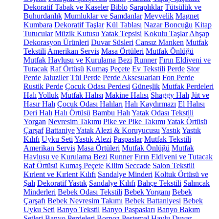
Dekoratif Tabak ve Kaseler
Biblo
Şaraplıklar
Tütsülük ve
Buhurdanlık
Mumluklar ve Şamdanlar
Meyvelik
Magnet
Kumbara
Dekoratif Taşlar
Kül Tablası
Nazar Boncuğu
Kitap
Tutucular
Müzik Kutusu
Yatak Tepsisi
Kokulu Taşlar
Ahşap
Dekorasyon Ürünleri
Duvar Süsleri
Cansız Manken
Mutfak
Tekstili
Amerikan Servis
Masa Örtüleri
Mutfak Önlüğü
Mutfak Havlusu ve Kurulama Bezi
Runner
Fırın Eldiveni ve
Tutacak
Raf Örtüsü
Kumaş Peçete
Ev Tekstili
Perde
Stor
Perde
Jaluziler
Tül Perde
Perde Aksesuarları
Fon Perde
Rustik Perde
Çocuk Odası Perdesi
Güneşlik
Mutfak Perdeleri
Halı
Yolluk
Mutfak Halısı
Makine Halısı
Shaggy Halı
Jüt ve
Hasır Halı
Çocuk Odası Halıları
Halı Kaydırmazı
El Halısı
Deri Halı
Halı Örtüsü
Bambu Halı
Yatak Odası Tekstili
Yorgan
Nevresim Takımı
Pike ve Pike Takımı
Yatak Örtüsü
Çarşaf
Battaniye
Yatak Alezi & Koruyucusu
Yastık
Yastık
Kılıfı
Uyku Seti
Yastık Alezi
Paspaslar
Mutfak Tekstili
Amerikan Servis
Masa Örtüleri
Mutfak Önlüğü
Mutfak
Havlusu ve Kurulama Bezi
Runner
Fırın Eldiveni ve Tutacak
Raf Örtüsü
Kumaş Peçete
Kilim
Seccade
Salon Tekstili
Kırlent ve Kırlent Kılıfı
Sandalye Minderi
Koltuk Örtüsü ve
Şalı
Dekoratif Yastık
Sandalye Kılıfı
Bahçe Tekstili
Salıncak
Minderleri
Bebek Odası Tekstili
Bebek Yorganı
Bebek
Çarşafı
Bebek Nevresim Takımı
Bebek Battaniyesi
Bebek
Uyku Seti
Banyo Tekstil
Banyo Paspasları
Banyo Bakım
Setleri
Banyo Perdeleri
Bornoz
Peştemal
Havlu
Duvar