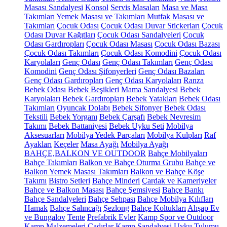
Masası Sandalyesi
Konsol
Servis Masaları
Masa ve Masa
Takımları
Yemek Masası ve Takımları
Mutfak Masası ve
Takımları
Çocuk Odası
Çocuk Odası Duvar Stickerları
Çocuk
Odası Duvar Kağıtları
Çocuk Odası Sandalyeleri
Çocuk
Odası Gardıropları
Çocuk Odası Masası
Çocuk Odası Bazası
Çocuk Odası Takımları
Çocuk Odası Komodini
Çocuk Odası
Karyolaları
Genç Odası
Genç Odası Takımları
Genç Odası
Komodini
Genç Odası Şifonyerleri
Genç Odası Bazaları
Genç Odası Gardıropları
Genç Odası Karyolaları
Ranza
Bebek Odası
Bebek Beşikleri
Mama Sandalyesi
Bebek
Karyolaları
Bebek Gardıropları
Bebek Yatakları
Bebek Odası
Takımları
Oyuncak Dolabı
Bebek Şifonyer
Bebek Odası
Tekstili
Bebek Yorganı
Bebek Çarşafı
Bebek Nevresim
Takımı
Bebek Battaniyesi
Bebek Uyku Seti
Mobilya
Aksesuarları
Mobilya Yedek Parçaları
Mobilya Kulpları
Raf
Ayakları
Keçeler
Masa Ayağı
Mobilya Ayağı
BAHÇE,BALKON VE OUTDOOR
Bahçe Mobilyaları
Bahçe Takımları
Balkon ve Bahçe Oturma Grubu
Bahçe ve
Balkon Yemek Masası Takımları
Balkon ve Bahçe Köşe
Takımı
Bistro Setleri
Bahçe Minderi
Çardak ve Kameriyeler
Bahçe ve Balkon Masası
Bahçe Şemsiyesi
Bahçe Bankı
Bahçe Sandalyeleri
Bahçe Sehpası
Bahçe Mobilya Kılıfları
Hamak
Bahçe Salıncağı
Şezlong
Bahçe Koltukları
Ahşap Ev
ve Bungalov
Tente
Prefabrik Evler
Kamp Spor ve Outdoor
Kamp Malzemeleri
Çadırlar
Kamp Sandalyesi
Uyku Tulumu