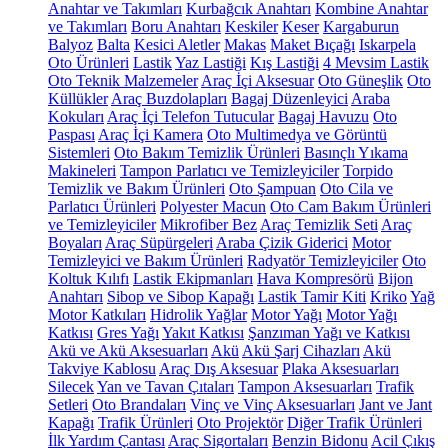
Anahtar ve Takımları
Kurbağcık Anahtarı
Kombine Anahtar
ve Takımları
Boru Anahtarı
Keskiler
Keser
Kargaburun
Balyoz
Balta
Kesici Aletler
Makas
Maket Bıçağı
Iskarpela
Oto Ürünleri
Lastik
Yaz Lastiği
Kış Lastiği
4 Mevsim Lastik
Oto Teknik Malzemeler
Araç İçi Aksesuar
Oto Güneşlik
Oto
Küllükler
Araç Buzdolapları
Bagaj Düzenleyici
Araba
Kokuları
Araç İçi Telefon Tutucular
Bagaj Havuzu
Oto
Paspası
Araç İçi Kamera
Oto Multimedya ve Görüntü
Sistemleri
Oto Bakım Temizlik Ürünleri
Basınçlı Yıkama
Makineleri
Tampon Parlatıcı ve Temizleyiciler
Torpido
Temizlik ve Bakım Ürünleri
Oto Şampuan
Oto Cila ve
Parlatıcı Ürünleri
Polyester Macun
Oto Cam Bakım Ürünleri
ve Temizleyiciler
Mikrofiber Bez
Araç Temizlik Seti
Araç
Boyaları
Araç Süpürgeleri
Araba Çizik Giderici
Motor
Temizleyici ve Bakım Ürünleri
Radyatör Temizleyiciler
Oto
Koltuk Kılıfı
Lastik Ekipmanları
Hava Kompresörü
Bijon
Anahtarı
Sibop ve Sibop Kapağı
Lastik Tamir Kiti
Kriko
Yağ
Motor Katkıları
Hidrolik Yağlar
Motor Yağı
Motor Yağı
Katkısı
Gres Yağı
Yakıt Katkısı
Şanzıman Yağı ve Katkısı
Akü ve Akü Aksesuarları
Akü
Akü Şarj Cihazları
Akü
Takviye Kablosu
Araç Dış Aksesuar
Plaka Aksesuarları
Silecek
Yan ve Tavan Çıtaları
Tampon Aksesuarları
Trafik
Setleri
Oto Brandaları
Vinç ve Vinç Aksesuarları
Jant ve Jant
Kapağı
Trafik Ürünleri
Oto Projektör
Diğer Trafik Ürünleri
İlk Yardım Çantası
Araç Sigortaları
Benzin Bidonu
Acil Çıkış