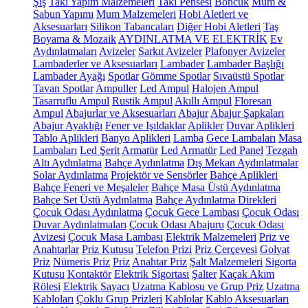
Şiş
Takı Yapım Malzemeleri
Takı Pensesi
Boncuk
Mum &
Sabun Yapımı
Mum Malzemeleri
Hobi Aletleri ve
Aksesuarları
Silikon Tabancaları
Diğer Hobi Aletleri
Taş
Boyama & Mozaik
AYDINLATMA VE ELEKTRİK
Ev
Aydınlatmaları
Avizeler
Sarkıt Avizeler
Plafonyer Avizeler
Lambaderler ve Aksesuarları
Lambader
Lambader Başlığı
Lambader Ayağı
Spotlar
Gömme Spotlar
Sıvaüstü Spotlar
Tavan Spotlar
Ampuller
Led Ampul
Halojen Ampul
Tasarruflu Ampul
Rustik Ampul
Akıllı Ampul
Floresan
Ampul
Abajurlar ve Aksesuarları
Abajur
Abajur Şapkaları
Abajur Ayaklığı
Fener ve Işıldaklar
Aplikler
Duvar Aplikleri
Tablo Aplikleri
Banyo Aplikleri
Lamba
Gece Lambaları
Masa
Lambaları
Led Şerit
Armatür
Led Armatür
Led Panel
Tezgah
Altı Aydınlatma
Bahçe Aydınlatma
Dış Mekan Aydınlatmalar
Solar Aydınlatma
Projektör ve Sensörler
Bahçe Aplikleri
Bahçe Feneri ve Meşaleler
Bahçe Masa Üstü Aydınlatma
Bahçe Set Üstü Aydınlatma
Bahçe Aydınlatma Direkleri
Çocuk Odası Aydınlatma
Çocuk Gece Lambası
Çocuk Odası
Duvar Aydınlatmaları
Çocuk Odası Abajuru
Çocuk Odası
Avizesi
Çocuk Masa Lambası
Elektrik Malzemeleri
Priz ve
Anahtarlar
Priz Kutusu
Telefon Prizi
Priz Çerçevesi
Golyat
Priz
Nümeris Priz
Priz
Anahtar Priz
Şalt Malzemeleri
Sigorta
Kutusu
Kontaktör
Elektrik Sigortası
Şalter
Kaçak Akım
Rölesi
Elektrik Sayacı
Uzatma Kablosu ve Grup Priz
Uzatma
Kabloları
Çoklu Grup Prizleri
Kablolar
Kablo Aksesuarları