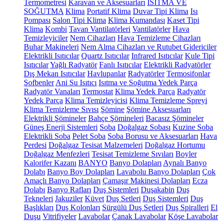
Termometresi
Karavan ve Aksesuarları
ISITMA VE
SOĞUTMA
Klima
Portatif Klima
Duvar Tipi Klima
Isı
Pompası
Salon Tipi Klima
Klima Kumandası
Kaset Tipi
Klima
Kombi
Tavan Vantilatörleri
Vantilatörler
Hava
Temizleyiciler
Nem Cihazları
Hava Temizleme Cihazları
Buhar Makineleri
Nem Alma Cihazları ve Rutubet Gidericiler
Elektrikli Isıtıcılar
Quartz Isıtıcılar
Infrared Isıtıcılar
Kule Tipi
Isıtıcılar
Yağlı Radyatör
Fanlı Isıtıcılar
Elektrikli Radyatörler
Dış Mekan Isıtıcılar
Havlupanlar
Radyatörler
Termosifonlar
Şofbenler
Ani Su Isıtıcı
Isıtma ve Soğutma Yedek Parça
Radyatör Vanaları
Termostat
Klima Yedek Parça
Radyatör
Yedek Parça
Klima Temizleyicisi
Klima Temizleme Spreyi
Klima Temizleme Sıvısı
Şömine
Şömine Aksesuarları
Elektrikli Şömineler
Bahçe Şömineleri
Bacasız Şömineler
Güneş Enerji Sistemleri
Soba
Doğalgaz Sobası
Kuzine Soba
Elektrikli Soba
Pelet Soba
Soba Borusu ve Aksesuarları
Hava
Perdesi
Doğalgaz Tesisat Malzemeleri
Doğalgaz Hortumu
Doğalgaz Menfezleri
Tesisat Temizleme Sıvıları
Boyler
Kalorifer Kazanı
BANYO
Banyo Dolapları
Aynalı Banyo
Dolabı
Banyo Boy Dolapları
Lavabolu Banyo Dolapları
Çok
Amaçlı Banyo Dolapları
Çamaşır Makinesi Dolapları
Ecza
Dolabı
Banyo Rafları
Duş Sistemleri
Duşakabin
Duş
Tekneleri
Jakuziler
Küvet
Duş Setleri
Duş Sistemleri
Duş
Başlıkları
Duş Kolonları
Sürgülü Duş Setleri
Duş Spiralleri
El
Duşu
Vitrifiyeler
Lavabolar
Çanak Lavabolar
Köşe Lavabolar