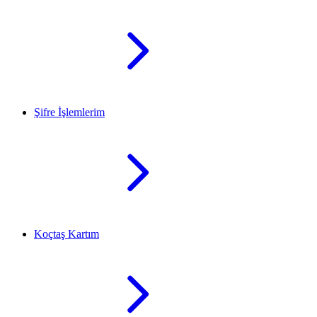
Şifre İşlemlerim
Koçtaş Kartım