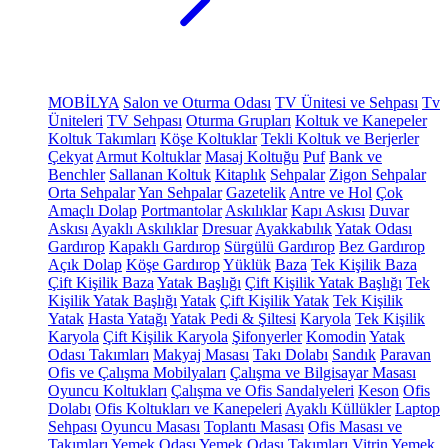
MOBİLYA
Salon ve Oturma Odası
TV Ünitesi ve Sehpası
Tv
Üniteleri
TV Sehpası
Oturma Grupları
Koltuk ve Kanepeler
Koltuk Takımları
Köşe Koltuklar
Tekli Koltuk ve Berjerler
Çekyat
Armut Koltuklar
Masaj Koltuğu
Puf
Bank ve
Benchler
Sallanan Koltuk
Kitaplık
Sehpalar
Zigon Sehpalar
Orta Sehpalar
Yan Sehpalar
Gazetelik
Antre ve Hol
Çok
Amaçlı Dolap
Portmantolar
Askılıklar
Kapı Askısı
Duvar
Askısı
Ayaklı Askılıklar
Dresuar
Ayakkabılık
Yatak Odası
Gardırop
Kapaklı Gardırop
Sürgülü Gardırop
Bez Gardırop
Açık Dolap
Köşe Gardırop
Yüklük
Baza
Tek Kişilik Baza
Çift Kişilik Baza
Yatak Başlığı
Çift Kişilik Yatak Başlığı
Tek
Kişilik Yatak Başlığı
Yatak
Çift Kişilik Yatak
Tek Kişilik
Yatak
Hasta Yatağı
Yatak Pedi & Şiltesi
Karyola
Tek Kişilik
Karyola
Çift Kişilik Karyola
Şifonyerler
Komodin
Yatak
Odası Takımları
Makyaj Masası
Takı Dolabı
Sandık
Paravan
Ofis ve Çalışma Mobilyaları
Çalışma ve Bilgisayar Masası
Oyuncu Koltukları
Çalışma ve Ofis Sandalyeleri
Keson
Ofis
Dolabı
Ofis Koltukları ve Kanepeleri
Ayaklı Küllükler
Laptop
Sehpası
Oyuncu Masası
Toplantı Masası
Ofis Masası ve
Takımları
Yemek Odası
Yemek Odası Takımları
Vitrin
Yemek