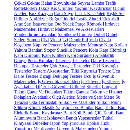
Çekici
Çekme Halatı
Boyunluklar
Seyyar Lamba
Trafik
Reflektörleri
Takoz
Kış Ürünleri
Yağmur Kaydırıcılar
Ölçüm
Aletleri
Buz Kazıyıcı
Cam Suyu
Lastik Kar Paleti
Kışlık Set
Ürünler
Antifrizler
Buğu Giderici
Lastik Zinciri
Elektrikli
Araç Şarj İstasyonları
Oto Yedek Parça
Römork
Hırdavat
Malzemeleri
Hırdavat Malzemesi ve Aksesuarları
Yönlendirme Levhaları
Sabitleme Ürünleri
Dübel
Dübel
Setleri
Somun
Çivi
Vida-Çivi
Demir Pul
Vida
Civata
Köşebent
Kapı ve Pencere Malzemeleri
Menteşe
Kapı Kolları
Yalıtım Bantları
Stoper
Sineklik
Pencere Kolu
Kapı Hidroliği
Kapı Dürbünü
Kapı Kilitleri
Kapı Sürgüleri
Anahtarlık
Gönye
Posta Kutuları
Tekerlek
Testereler
Daire Testereler
Dekupaj Testereler
Çok Amaçlı Testereler
Tilki Kuyruğu
Testereler
Testere Aksesuarları
Tilki Kuyruğu Testere Ucu
Daire Testere Bıçağı
Dekupaj Testere Ucu
İş Güvenlik
Malzemeleri
İş Güvenlik Gözlükleri
İş Eldiveni
İş Elbisesi
İş
Ayakkabısı
Diğer İş Güvenlik Ürünleri
Siperlik
Lanyard
Takım Çanta Ve Dolapları
Takım Çantası
Takım ve Hizmet
Dolapları
Avadanlık
Ölçü Aletleri
Metre ve Şerit Metre
Su
Terazisi
Oda Termostatı
Silikon ve Mastikler
Silikon
Mum
Silikon
Köpük
Mastik
Yapıştırıcı ve Bantlar
Bant
Teflon Bant
Elektrik Bandı
Kaydırmaz Bant
Koli Bandı
Çift Taraflı Bant
Alüminyum Bant
İzolasyon Bandı
Yapıştırıcılar
Tutkal
Kimyasal Dübeller
Japon Yapıştırıcıları
Epoksi
Hızlı
Yapıştırıcı
Merdivenler
Güvenlik Malzemeleri
Yangın