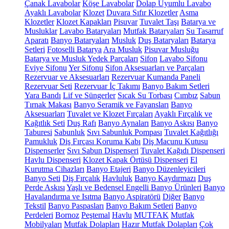
Çanak Lavabolar
Köşe Lavabolar
Dolap Uyumlu Lavabo
Ayaklı Lavabolar
Klozet
Duvara Sıfır Klozetler
Asma
Klozetler
Klozet Kapakları
Pisuvar
Tuvalet Taşı
Batarya ve
Musluklar
Lavabo Bataryaları
Mutfak Bataryaları
Su Tasarruf
Aparatı
Banyo Bataryaları
Musluk
Duş Bataryaları
Batarya
Setleri
Fotoselli Batarya
Ara Musluk
Pisuvar Musluğu
Batarya ve Musluk Yedek Parçaları
Sifon
Lavabo Sifonu
Eviye Sifonu
Yer Sifonu
Sifon Aksesuarları ve Parçaları
Rezervuar ve Aksesuarları
Rezervuar Kumanda Paneli
Rezervuar Seti
Rezervuar İç Takımı
Banyo Bakım Setleri
Yara Bandı
Lif ve Süngerler
Sıcak Su Torbası
Cımbız
Sabun
Tırnak Makası
Banyo Seramik ve Fayansları
Banyo
Aksesuarları
Tuvalet ve Klozet Fırçaları
Ayaklı Fırçalık ve
Kağıtlık Seti
Duş Rafı
Banyo Aynaları
Banyo Askısı
Banyo
Taburesi
Sabunluk
Sıvı Sabunluk Pompası
Tuvalet Kağıtlığı
Pamukluk
Diş Fırçası Koruma Kabı
Diş Macunu Kutusu
Dispenserler
Sıvı Sabun Dispenseri
Tuvalet Kağıdı Dispenseri
Havlu Dispenseri
Klozet Kapak Örtüsü Dispenseri
El
Kurutma Cihazları
Banyo Etajeri
Banyo Düzenleyicileri
Banyo Seti
Diş Fırçalık
Havluluk
Banyo Kaydırmazı
Duş
Perde Askısı
Yaşlı ve Bedensel Engelli Banyo Ürünleri
Banyo
Havalandırma ve Isıtma
Banyo Aspiratörü
Diğer
Banyo
Tekstil
Banyo Paspasları
Banyo Bakım Setleri
Banyo
Perdeleri
Bornoz
Peştemal
Havlu
MUTFAK
Mutfak
Mobilyaları
Mutfak Dolapları
Hazır Mutfak Dolapları
Çok