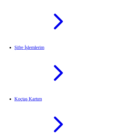
Şifre İşlemlerim
Koçtaş Kartım