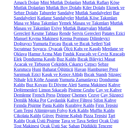
Amaçlı Dolap
Mini Mutfak Dolapları
Mutfak Rafları
Köşe
Mutfak Dolapları
Mutfak Boy Dolabı
Kiler Dolabı
Ekmek ve
Sebze Dolabı
Tabureler
Sandalye
Mutfak Sandalyeleri
Bar
Sandalyeleri
Katlanır Sandalyeler
Mutfak Köşe Takımları
Masa ve Masa Takımları
Yemek Masası ve Takımları
Mutfak
Masası ve Takımları
Eviye
Mutfak Bataryaları
Mutfak
Gereçleri
Kesme Tahtası
Rende
Servis Gereçleri
Patates Ezici
Manuel Kıyma Makinesi
Krema Pompası
Dilimleyici
Doğrayıcı
Yumurta Fırçası
Bıçak ve Bıçak Setleri
Yağ
Sıçratmaz
Soyucu, Oyacak
Ölçü Kabı ve Kaşığı
Merdane ve
Oklava
Hamur Açma Matı
Fındık Kıracağı ve Ceviz Kıracağı
Elek
Dondurma Kaşığı
Buz Kalıbı
Bıçak Bileyici Masat
Açacak ve Tirbuşon
Çekirdek Çıkarıcı
Çırpıcı
Sebze
Kurutucu
Huni
Baharat Öğütücü
Havan
Hamburger Presi
Sarımsak Ezici
Kaşık ve Kepçe Altlığı
Bıçak Standı
Süzgeç
Nihale
İçli Köfte Aparatı
Yumurta Zamanlayıcı
Dondurma
Kalıbı
Buz Kovası
Et Dövme Aleti
Sarma Makinesi
Kahve
Değirmenleri
Limon Sıkacağı
Pişirme Grubu
Çay ve Kahve
Demleme
French Press
Dripper
Chemex
Cezve
Çay Süzgeci
Demlik
Moka Pot
Çaydanlık
Kahve Filtresi
Sifon Kahve
Fırında Pişirme
Pasta Kalıbı
Kurabiye Kalıbı
Fırın Tepsisi
Cam Tepsi
Alüminyum Folyo
Kek Kalıbı
Muffin Kalıbı
Çikolata Kalıbı
Güveç
Pişirme Kağıdı
Pizza Tepsisi
Tart
Kalıbı
Ocak Üstü Pişirme
Tava ve Tava Setleri
Ocak Üstü
Tost Makinesi
Ocak Üstü Sac
Sahan
Düdüklü Tencere