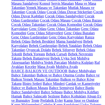
Masası Sandalyesi
Konsol
Servis Masaları
Masa ve Masa
Takımları
Yemek Masası ve Takımları
Mutfak Masası ve
Takımları
Çocuk Odası
Çocuk Odası Duvar Stickerları
Çocuk
Odası Duvar Kağıtları
Çocuk Odası Sandalyeleri
Çocuk
Odası Gardıropları
Çocuk Odası Masası
Çocuk Odası Bazası
Çocuk Odası Takımları
Çocuk Odası Komodini
Çocuk Odası
Karyolaları
Genç Odası
Genç Odası Takımları
Genç Odası
Komodini
Genç Odası Şifonyerleri
Genç Odası Bazaları
Genç Odası Gardıropları
Genç Odası Karyolaları
Ranza
Bebek Odası
Bebek Beşikleri
Mama Sandalyesi
Bebek
Karyolaları
Bebek Gardıropları
Bebek Yatakları
Bebek Odası
Takımları
Oyuncak Dolabı
Bebek Şifonyer
Bebek Odası
Tekstili
Bebek Yorganı
Bebek Çarşafı
Bebek Nevresim
Takımı
Bebek Battaniyesi
Bebek Uyku Seti
Mobilya
Aksesuarları
Mobilya Yedek Parçaları
Mobilya Kulpları
Raf
Ayakları
Keçeler
Masa Ayağı
Mobilya Ayağı
BAHÇE,BALKON VE OUTDOOR
Bahçe Mobilyaları
Bahçe Takımları
Balkon ve Bahçe Oturma Grubu
Bahçe ve
Balkon Yemek Masası Takımları
Balkon ve Bahçe Köşe
Takımı
Bistro Setleri
Bahçe Minderi
Çardak ve Kameriyeler
Bahçe ve Balkon Masası
Bahçe Şemsiyesi
Bahçe Bankı
Bahçe Sandalyeleri
Bahçe Sehpası
Bahçe Mobilya Kılıfları
Hamak
Bahçe Salıncağı
Şezlong
Bahçe Koltukları
Ahşap Ev
ve Bungalov
Tente
Prefabrik Evler
Kamp Spor ve Outdoor
Kamp Malzemeleri
Çadırlar
Kamp Sandalyesi
Uyku Tulumu