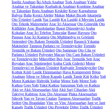
İngiliz Anahtarı
İki Ağızlı Anahtar
Tork Anahtarı
Yıldız
Anahtar ve Takımları
Kurbağcık Anahtarı
Kombine Anahtar
ve Takımları
Boru Anahtarı
Keskiler
Keser
Kargaburun
Balyoz
Balta
Kesici Aletler
Makas
Maket Bıçağı
Iskarpela
Oto Ürünleri
Lastik
Yaz Lastiği
Kış Lastiği
4 Mevsim Lastik
Oto Teknik Malzemeler
Araç İçi Aksesuar
Oto Güneşlik
Oto
Küllükler
Araç Buzdolapları
Bagaj Düzenleyici
Araba
Kokuları
Araç İçi Telefon Tutucular
Bagaj Havuzu
Oto
Paspası
Araç İçi Kamera
Oto Multimedya ve Görüntü
Sistemleri
Oto Bakım Temizlik Ürünleri
Basınçlı Yıkama
Makineleri
Tampon Parlatıcı ve Temizleyiciler
Torpido
Temizlik ve Bakım Ürünleri
Oto Şampuan
Oto Cila ve
Parlatıcı Ürünleri
Polyester Macun
Oto Cam Bakım Ürünleri
ve Temizleyiciler
Mikrofiber Bez
Araç Temizlik Seti
Araç
Boyaları
Araç Süpürgeleri
Araba Çizik Giderici
Motor
Temizleyici ve Bakım Ürünleri
Radyatör Temizleyiciler
Oto
Koltuk Kılıfı
Lastik Ekipmanları
Hava Kompresörü
Bijon
Anahtarı
Sibop ve Sibop Kapağı
Lastik Tamir Kiti
Kriko
Yağ
Motor Katkıları
Hidrolik Yağlar
Motor Yağı
Motor Yağı
Katkısı
Gres Yağı
Yakıt Katkısı
Şanzıman Yağı ve Katkısı
Akü ve Akü Aksesuarları
Akü
Akü Şarj Cihazları
Akü
Takviye Kablosu
Araç Dış Aksesuar
Plaka Aksesuarları
Silecek
Yan ve Tavan Çıtaları
Tampon Aksesuarları
Trafik
Setleri
Oto Brandaları
Vinç ve Vinç Aksesuarları
Jant ve Jant
Kapağı
Trafik Ürünleri
Oto Projektör
Diğer Trafik Ürünleri