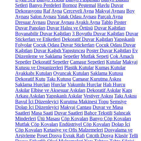
Setleri
Banyo Perdeleri
Bornoz
Peştemal
Havlu
Duvar
Dekorasyonu
Raf
Ayna
Çerçeveli Ayna
Makyaj Aynası
Boy
Aynası
Salon Aynası
Yatak Odası Aynası
Parçalı Ayna
Dresuar Aynası
Duvar Aynası
Ayaklı Ayna
Tablo
Poster
Duvar Panoları
Duvar Halısı ve Örtüsü
Duvar Kağıtları
Boyanabilir Duvar Kağıtları
3 Boyutlu Duvar Kağıtları
Duvar
Stickerları ve Etiketleri
Dekoratif Duvar Kağıtları
Yapışkanlı
Folyolar
Çocuk Odası Duvar Stickerları
Çocuk Odası Duvar
Kağıtları
Duvar Kağıdı Yapıştırıcısı
Poster Duvar Kağıtları
Ev
Düzenleme ve Saklama
Sepetler
Mutfak Sepeti
Çok Amaçlı
Sepetler
Dekoratif Sepetler
Çamaşır Sepetleri
Kutular
Makyaj
Kutusu ve Organizerleri
Plastik Kutular
Kumaş Kutular
Ayakkabı Kutuları
Oyuncak Kutuları
Saklama Kutusu
Dekoratif Kutu
Takı Kutusu
Çamaşır Kurutma Askısı
Saklama Hurçları
Hurçlar
Vakumlu Hurçlar
Halı Hurcu
Askılar
Elbise ve Aksesuar Askıları
Dekoratif Askılar
Kapı
Arkası Askıları
Yapışkanlı Askılar
Vestiyer Askısı
Takı Askısı
Bavul İçi Düzenleyici
Kurutma Makinesi Topu
Şemsiye
Dolap İçi Düzenleyici
Makyaj Çantası
Duvar ve Masa
Saatleri
Masa Saati
Duvar Saatleri
Bahçe Tekstili
Salıncak
Minderleri
Ütü Masası
Çöp Kovaları
Banyo Çöp Kovaları
Mutfak Çöp Kovaları
Endüstriyel Çöp Kovaları
Dolap İçi
Çöp Kovaları
Kırtasiye ve Ofis Malzemeleri
Dosyalama ve
Arşivleme
Poşet Dosya
Evrak Rafı
Çıtçıtlı Dosya
Klasör
Telli