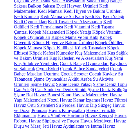
Çiçeklik ve Saksılık
Saksı Aksesuarları
Saksı Altlığı
Bahçe
Saksısı
Balkon Saksısı
Evcil Hayvan Ürünleri
Kedi
Malzemeleri
Kedi Maması
Kedi Hijyen ve Bakım Ürünleri
Kedi Kumları
Kedi Mama ve Su Kabı
Kedi Evi
Kedi Yatağı
Kedi Oyuncakları
Kedi Tuvaleti ve Aksesuarları
Kedi
Ödülleri
Kedi Tırmalaması
Kedi Vitamini
Kedi Taşıma
Çantası
Köpek Malzemeleri
Köpek Yatağı
Köpek Vitamini
Köpek Oyuncakları
Köpek Mama ve Su Kabı
Köpek
Güvenlik
Köpek Hijyen ve Bakım Ürünleri
Köpek Ödülleri
Köpek Maması
Köpek Kulübesi
Köpek Tasmaları
Köpek
Elbisesi
Köpek Kafesi
Kümesler
Kuş Malzemeleri
Kuş Sağlık
ve Bakım Ürünleri
Kuş Kafesleri ve Aksesuarları
Kuş Yemi
Kuş Suluk ve Yemlikleri
Çocuk Bahçe Oyuncakları
Kaydırak
ve Salıncak
Oyun Evleri
Çocuk Bahçe Sandalyeleri
Çocuk
Bahçe Masaları
Uçurtma
Çocuk Scooter
Çocuk Kaykay
Su
Tabancası
Şişme Oyuncaklar
Akülü Araba
Su Aktivite
Ürünleri
Şişme Havuz
Şişme Deniz Yatağı
Şişme Deniz Topu
Can Yeleği
Can Simidi ve Deniz Simidi
Şişme Deniz Kolluğu
Şişme Bot
Havuz Bonesi
Kano
Havuz Malzemeleri
Havuz
Yapı Malzemeleri
Nozul
Havuz Kenar Izgarası
Havuz Filtresi
Havuz Örtü Sistemleri
Su Perdesi
Havuz Dip Süzgeç
Havuz
ve Dozaj Pompası
Havuz Kimyasalları
Havuz Temizlik
Ekipmanları
Havuz Süpürge Hortumu
Havuz Kepçesi
Havuz
Robotu
Havuz Süpürgesi ve Fırçası
Havuz Merdiveni
Havuz
Duşu ve Masaj Jeti
Havuz Aydınlatma ve Isıtma
Havuz