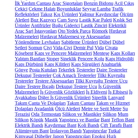
İlk Yardım Çantası
Araç Sigortaları
Benzin Bidonu
Acil Çıkış
Çekici
Çekme Halatı
Boyunluklar
Seyyar Lamba
Trafik
Reflektörleri
Takoz
Kış Ürünleri
Yağmur Kaydırıcılar
Ölçüm
Aletleri
Buz Kazıyıcı
Cam Suyu
Lastik Kar Paleti
Kışlık Set
Ürünler
Antifrizler
Buğu Giderici
Lastik Zinciri
Elektrikli
Araç Şarj İstasyonları
Oto Yedek Parça
Römork
Hırdavat
Malzemeleri
Hırdavat Malzemesi ve Aksesuarları
Yönlendirme Levhaları
Sabitleme Ürünleri
Dübel
Dübel
Setleri
Somun
Çivi
Vida-Çivi
Demir Pul
Vida
Civata
Köşebent
Kapı ve Pencere Malzemeleri
Menteşe
Kapı Kolları
Yalıtım Bantları
Stoper
Sineklik
Pencere Kolu
Kapı Hidroliği
Kapı Dürbünü
Kapı Kilitleri
Kapı Sürgüleri
Anahtarlık
Gönye
Posta Kutuları
Tekerlek
Testereler
Daire Testereler
Dekupaj Testereler
Çok Amaçlı Testereler
Tilki Kuyruğu
Testereler
Testere Aksesuarları
Tilki Kuyruğu Testere Ucu
Daire Testere Bıçağı
Dekupaj Testere Ucu
İş Güvenlik
Malzemeleri
İş Güvenlik Gözlükleri
İş Eldiveni
İş Elbisesi
İş
Ayakkabısı
Diğer İş Güvenlik Ürünleri
Siperlik
Lanyard
Takım Çanta Ve Dolapları
Takım Çantası
Takım ve Hizmet
Dolapları
Avadanlık
Ölçü Aletleri
Metre ve Şerit Metre
Su
Terazisi
Oda Termostatı
Silikon ve Mastikler
Silikon
Mum
Silikon
Köpük
Mastik
Yapıştırıcı ve Bantlar
Bant
Teflon Bant
Elektrik Bandı
Kaydırmaz Bant
Koli Bandı
Çift Taraflı Bant
Alüminyum Bant
İzolasyon Bandı
Yapıştırıcılar
Tutkal
Kimyasal Dübeller
Japon Yapıştırıcıları
Epoksi
Hızlı