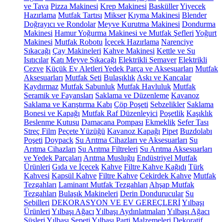
ve Tava
Pizza Makinesi
Krep Makinesi
Basküller
Yiyecek
Hazırlama
Mutfak Tartısı
Mikser
Kıyma Makinesi
Blender
Doğrayıcı ve Rondolar
Meyve Kurutma Makinesi
Dondurma
Makinesi
Hamur Yoğurma Makinesi ve Mutfak Şefleri
Yoğurt
Makinesi
Mutfak Robotu
İçecek Hazırlama
Narenciye
Sıkacağı
Çay Makineleri
Kahve Makinesi
Kettle ve Su
Isıtıcılar
Katı Meyve Sıkacağı
Elektrikli Semaver
Elektrikli
Cezve
Küçük Ev Aletleri Yedek Parça ve Aksesuarları
Mutfak
Aksesuarları
Mutfak Seti
Bulaşıklık
Askı ve Kancalar
Kaydırmaz
Mutfak Sabunluk
Mutfak Havluluk
Mutfak
Seramik ve Fayansları
Saklama ve Düzenleme
Kavanoz
Saklama ve Karıştırma Kabı
Çöp Poşeti
Sebzelikler
Saklama
Bonesi ve Kapağı
Mutfak Raf Düzenleyici
Poşetlik
Kaşıklık
Beslenme Kutusu
Damacana Pompası
Ekmeklik
Sefer Tası
Streç Film
Peçete Yüzüğü
Kavanoz Kapağı
Pipet
Buzdolabı
Poşeti
Doypack
Su Arıtma Cihazları ve Aksesuarları
Su
Arıtma Cihazları
Su Arıtma Filtreleri
Su Arıtma Aksesuarları
ve Yedek Parçaları
Arıtma Musluğu
Endüstriyel Mutfak
Ürünleri
Gıda ve İçecek
Kahve
Filtre Kahve Kağıdı
Türk
Kahvesi
Kapsül Kahve
Filtre Kahve
Çekirdek Kahve
Mutfak
Tezgahları
Laminant Mutfak Tezgahları
Ahşap Mutfak
Tezgahları
Bulaşık Makineleri
Derin Dondurucular
Su
Sebilleri
DEKORASYON VE EV GEREÇLERİ
Yılbaşı
Ürünleri
Yılbaşı Ağacı
Yılbaşı Aydınlatmaları
Yılbaşı Ağacı
Süsleri
Yılbaşı Sepeti
Yılbaşı Parti Malzemeleri
Dekoratif