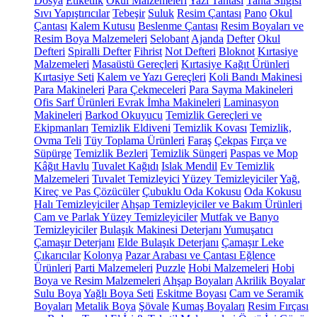
Dosya
Etiketlik
Okul Malzemeleri
Yazı Tahtası
Tahta Silgisi
Sıvı Yapıştırıcılar
Tebeşir
Suluk
Resim Çantası
Pano
Okul
Çantası
Kalem Kutusu
Beslenme Çantası
Resim Boyaları ve
Resim Boya Malzemeleri
Selobant
Ajanda
Defter
Okul
Defteri
Spiralli Defter
Fihrist
Not Defteri
Bloknot
Kırtasiye
Malzemeleri
Masaüstü Gereçleri
Kırtasiye Kağıt Ürünleri
Kırtasiye Seti
Kalem ve Yazı Gereçleri
Koli Bandı Makinesi
Para Makineleri
Para Çekmeceleri
Para Sayma Makineleri
Ofis Sarf Ürünleri
Evrak İmha Makineleri
Laminasyon
Makineleri
Barkod Okuyucu
Temizlik Gereçleri ve
Ekipmanları
Temizlik Eldiveni
Temizlik Kovası
Temizlik,
Ovma Teli
Tüy Toplama Ürünleri
Faraş
Çekpas
Fırça ve
Süpürge
Temizlik Bezleri
Temizlik Süngeri
Paspas ve Mop
Kâğıt Havlu
Tuvalet Kağıdı
Islak Mendil
Ev Temizlik
Malzemeleri
Tuvalet Temizleyici
Yüzey Temizleyiciler
Yağ,
Kireç ve Pas Çözücüler
Çubuklu Oda Kokusu
Oda Kokusu
Halı Temizleyiciler
Ahşap Temizleyiciler ve Bakım Ürünleri
Cam ve Parlak Yüzey Temizleyiciler
Mutfak ve Banyo
Temizleyiciler
Bulaşık Makinesi Deterjanı
Yumuşatıcı
Çamaşır Deterjanı
Elde Bulaşık Deterjanı
Çamaşır Leke
Çıkarıcılar
Kolonya
Pazar Arabası ve Çantası
Eğlence
Ürünleri
Parti Malzemeleri
Puzzle
Hobi Malzemeleri
Hobi
Boya ve Resim Malzemeleri
Ahşap Boyaları
Akrilik Boyalar
Sulu Boya
Yağlı Boya Seti
Eskitme Boyası
Cam ve Seramik
Boyaları
Metalik Boya
Şövale
Kumaş Boyaları
Resim Fırçası