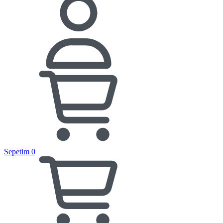
Sepetim
0