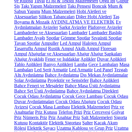
ve Rulosu
Tuval
El İşi & Tekstil Malzemeleri
Örgü İpi
Güpür
Şiş
Takı Yapım Malzemeleri
Takı Pensesi
Boncuk
Mum &
Sabun Yapımı
Mum Malzemeleri
Hobi Aletleri ve
Aksesuarları
Silikon Tabancaları
Diğer Hobi Aletleri
Taş
Boyama & Mozaik
AYDINLATMA VE ELEKTRİK
Ev
Aydınlatmaları
Avizeler
Sarkıt Avizeler
Plafonyer Avizeler
Lambaderler ve Aksesuarları
Lambader
Lambader Başlığı
Lambader Ayağı
Spotlar
Gömme Spotlar
Sıvaüstü Spotlar
Tavan Spotlar
Ampuller
Led Ampul
Halojen Ampul
Tasarruflu Ampul
Rustik Ampul
Akıllı Ampul
Floresan
Ampul
Abajurlar ve Aksesuarları
Abajur
Abajur Şapkaları
Abajur Ayaklığı
Fener ve Işıldaklar
Aplikler
Duvar Aplikleri
Tablo Aplikleri
Banyo Aplikleri
Lamba
Gece Lambaları
Masa
Lambaları
Led Şerit
Armatür
Led Armatür
Led Panel
Tezgah
Altı Aydınlatma
Bahçe Aydınlatma
Dış Mekan Aydınlatmalar
Solar Aydınlatma
Projektör ve Sensörler
Bahçe Aplikleri
Bahçe Feneri ve Meşaleler
Bahçe Masa Üstü Aydınlatma
Bahçe Set Üstü Aydınlatma
Bahçe Aydınlatma Direkleri
Çocuk Odası Aydınlatma
Çocuk Gece Lambası
Çocuk Odası
Duvar Aydınlatmaları
Çocuk Odası Abajuru
Çocuk Odası
Avizesi
Çocuk Masa Lambası
Elektrik Malzemeleri
Priz ve
Anahtarlar
Priz Kutusu
Telefon Prizi
Priz Çerçevesi
Golyat
Priz
Nümeris Priz
Priz
Anahtar Priz
Şalt Malzemeleri
Sigorta
Kutusu
Kontaktör
Elektrik Sigortası
Şalter
Kaçak Akım
Rölesi
Elektrik Sayacı
Uzatma Kablosu ve Grup Priz
Uzatma