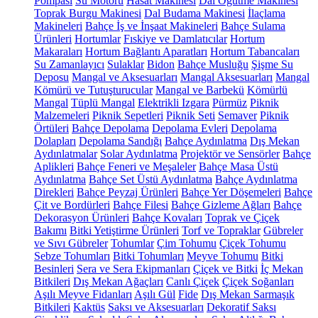
Pompası
Su Motoru
Hasat Makinesi
Dal Öğütme Makinesi
Toprak Burgu Makinesi
Dal Budama Makinesi
İlaçlama
Makineleri
Bahçe İş ve İnşaat Makineleri
Bahçe Sulama
Ürünleri
Hortumlar
Fıskiye ve Damlatıcılar
Hortum
Makaraları
Hortum Bağlantı Aparatları
Hortum Tabancaları
Su Zamanlayıcı
Sulaklar
Bidon
Bahçe Musluğu
Şişme Su
Deposu
Mangal ve Aksesuarları
Mangal Aksesuarları
Mangal
Kömürü ve Tutuşturucular
Mangal ve Barbekü
Kömürlü
Mangal
Tüplü Mangal
Elektrikli Izgara
Pürmüz
Piknik
Malzemeleri
Piknik Sepetleri
Piknik Seti
Semaver
Piknik
Örtüleri
Bahçe Depolama
Depolama Evleri
Depolama
Dolapları
Depolama Sandığı
Bahçe Aydınlatma
Dış Mekan
Aydınlatmalar
Solar Aydınlatma
Projektör ve Sensörler
Bahçe
Aplikleri
Bahçe Feneri ve Meşaleler
Bahçe Masa Üstü
Aydınlatma
Bahçe Set Üstü Aydınlatma
Bahçe Aydınlatma
Direkleri
Bahçe Peyzaj Ürünleri
Bahçe Yer Döşemeleri
Bahçe
Çit ve Bordürleri
Bahçe Filesi
Bahçe Gizleme Ağları
Bahçe
Dekorasyon Ürünleri
Bahçe Kovaları
Toprak ve Çiçek
Bakımı
Bitki Yetiştirme Ürünleri
Torf ve Topraklar
Gübreler
ve Sıvı Gübreler
Tohumlar
Çim Tohumu
Çiçek Tohumu
Sebze Tohumları
Bitki Tohumları
Meyve Tohumu
Bitki
Besinleri
Sera ve Sera Ekipmanları
Çiçek ve Bitki
İç Mekan
Bitkileri
Dış Mekan Ağaçları
Canlı Çiçek
Çiçek Soğanları
Aşılı Meyve Fidanları
Aşılı Gül
Fide
Dış Mekan Sarmaşık
Bitkileri
Kaktüs
Saksı ve Aksesuarları
Dekoratif Saksı