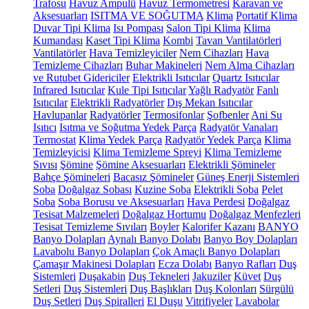
Trafosu
Havuz Ampulü
Havuz Termometresi
Karavan ve
Aksesuarları
ISITMA VE SOĞUTMA
Klima
Portatif Klima
Duvar Tipi Klima
Isı Pompası
Salon Tipi Klima
Klima
Kumandası
Kaset Tipi Klima
Kombi
Tavan Vantilatörleri
Vantilatörler
Hava Temizleyiciler
Nem Cihazları
Hava
Temizleme Cihazları
Buhar Makineleri
Nem Alma Cihazları
ve Rutubet Gidericiler
Elektrikli Isıtıcılar
Quartz Isıtıcılar
Infrared Isıtıcılar
Kule Tipi Isıtıcılar
Yağlı Radyatör
Fanlı
Isıtıcılar
Elektrikli Radyatörler
Dış Mekan Isıtıcılar
Havlupanlar
Radyatörler
Termosifonlar
Şofbenler
Ani Su
Isıtıcı
Isıtma ve Soğutma Yedek Parça
Radyatör Vanaları
Termostat
Klima Yedek Parça
Radyatör Yedek Parça
Klima
Temizleyicisi
Klima Temizleme Spreyi
Klima Temizleme
Sıvısı
Şömine
Şömine Aksesuarları
Elektrikli Şömineler
Bahçe Şömineleri
Bacasız Şömineler
Güneş Enerji Sistemleri
Soba
Doğalgaz Sobası
Kuzine Soba
Elektrikli Soba
Pelet
Soba
Soba Borusu ve Aksesuarları
Hava Perdesi
Doğalgaz
Tesisat Malzemeleri
Doğalgaz Hortumu
Doğalgaz Menfezleri
Tesisat Temizleme Sıvıları
Boyler
Kalorifer Kazanı
BANYO
Banyo Dolapları
Aynalı Banyo Dolabı
Banyo Boy Dolapları
Lavabolu Banyo Dolapları
Çok Amaçlı Banyo Dolapları
Çamaşır Makinesi Dolapları
Ecza Dolabı
Banyo Rafları
Duş
Sistemleri
Duşakabin
Duş Tekneleri
Jakuziler
Küvet
Duş
Setleri
Duş Sistemleri
Duş Başlıkları
Duş Kolonları
Sürgülü
Duş Setleri
Duş Spiralleri
El Duşu
Vitrifiyeler
Lavabolar