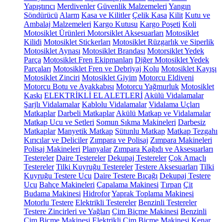
Yapıştırıcı
Merdivenler
Güvenlik Malzemeleri
Yangın
Söndürücü
Alarm
Kasa ve Kilitler
Çelik Kasa
Kilit
Kutu ve
Ambalaj Malzemeleri
Kargo Kutusu
Kargo Poşeti
Koli
Motosiklet Ürünleri
Motorsiklet Aksesuarları
Motosiklet
Kilidi
Motosiklet Stickerları
Motosiklet Rüzgarlık ve Siperlik
Motosiklet Aynası
Motosiklet Brandası
Motorsiklet Yedek
Parça
Motosiklet Fren Ekipmanları
Diğer Motosiklet Yedek
Parçaları
Motosiklet Fren ve Debriyaj Kolu
Motosiklet Kayışı
Motosiklet Zinciri
Motosiklet Giyim
Motorcu Eldiveni
Motorcu Botu ve Ayakkabısı
Motorcu Yağmurluk
Motosiklet
Kaskı
ELEKTRİKLİ EL ALETLERİ
Akülü Vidalamalar
Şarjlı Vidalamalar
Kablolu Vidalamalar
Vidalama Uçları
Matkaplar
Darbeli Matkaplar
Akülü Matkap ve Vidalamalar
Matkap Ucu ve Setleri
Somun Sıkma Makineleri
Darbesiz
Matkaplar
Manyetik Matkap
Sütunlu Matkap
Matkap Tezgahı
Kırıcılar ve Deliciler
Zımpara ve Polisaj
Zımpara Makineleri
Polisaj Makineleri
Planyalar
Zımpara Kağıdı ve Aksesuarları
Testereler
Daire Testereler
Dekupaj Testereler
Çok Amaçlı
Testereler
Tilki Kuyruğu Testereler
Testere Aksesuarları
Tilki
Kuyruğu Testere Ucu
Daire Testere Bıçağı
Dekupaj Testere
Ucu
Bahçe Makineleri
Çapalama Makinesi
Tırpan
Çit
Budama Makinesi
Hidrofor
Yaprak Toplama Makinesi
Motorlu Testere
Elektrikli Testereler
Benzinli Testereler
Testere Zincirleri ve Yağları
Çim Biçme Makinesi
Benzinli
Çim Biçme Makinesi
Elektrikli Çim Biçme Makinesi
Kenar