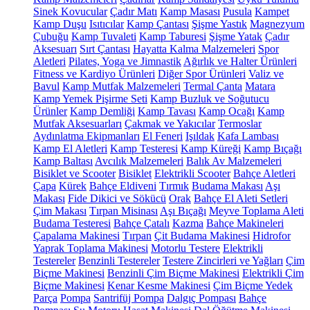
Sinek Kovucular
Çadır Matı
Kamp Masası
Pusula
Kampet
Kamp Duşu
Isıtıcılar
Kamp Çantası
Şişme Yastık
Magnezyum
Çubuğu
Kamp Tuvaleti
Kamp Taburesi
Şişme Yatak
Çadır
Aksesuarı
Sırt Çantası
Hayatta Kalma Malzemeleri
Spor
Aletleri
Pilates, Yoga ve Jimnastik
Ağırlık ve Halter Ürünleri
Fitness ve Kardiyo Ürünleri
Diğer Spor Ürünleri
Valiz ve
Bavul
Kamp Mutfak Malzemeleri
Termal Çanta
Matara
Kamp Yemek Pişirme Seti
Kamp Buzluk ve Soğutucu
Ürünler
Kamp Demliği
Kamp Tavası
Kamp Ocağı
Kamp
Mutfak Aksesuarları
Çakmak ve Yakıcılar
Termoslar
Aydınlatma Ekipmanları
El Feneri
Işıldak
Kafa Lambası
Kamp El Aletleri
Kamp Testeresi
Kamp Küreği
Kamp Bıçağı
Kamp Baltası
Avcılık Malzemeleri
Balık Av Malzemeleri
Bisiklet ve Scooter
Bisiklet
Elektrikli Scooter
Bahçe Aletleri
Çapa
Kürek
Bahçe Eldiveni
Tırmık
Budama Makası
Aşı
Makası
Fide Dikici ve Sökücü
Orak
Bahçe El Aleti Setleri
Çim Makası
Tırpan Misinası
Aşı Bıçağı
Meyve Toplama Aleti
Budama Testeresi
Bahçe Çatalı
Kazma
Bahçe Makineleri
Çapalama Makinesi
Tırpan
Çit Budama Makinesi
Hidrofor
Yaprak Toplama Makinesi
Motorlu Testere
Elektrikli
Testereler
Benzinli Testereler
Testere Zincirleri ve Yağları
Çim
Biçme Makinesi
Benzinli Çim Biçme Makinesi
Elektrikli Çim
Biçme Makinesi
Kenar Kesme Makinesi
Çim Biçme Yedek
Parça
Pompa
Santrifüj Pompa
Dalgıç Pompası
Bahçe