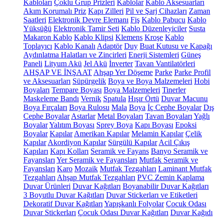
Kabloları
Çoklu Grup Prizleri
Kablolar
Kablo Aksesuarları
Akım Korumalı Priz
Kapı Zilleri
Pil ve Şarj Cihazları
Zaman
Saatleri
Elektronik Devre Elemanı
Fiş
Kablo Pabucu
Kablo
Yüksüğü
Elektronik Tamir Seti
Kablo Düzenleyiciler
Susta
Makaron Kablo
Kablo Klipsi
Klemens
Kroşe
Kablo
Toplayıcı
Kablo Kanalı
Adaptör
Duy
Buat Kutusu ve Kapağı
Aydınlatma Halatları ve Zincirleri
Enerji Sistemleri
Güneş
Paneli
Lityum Akü
Jel Akü
İnverter
Tavan Vantilatörleri
AHŞAP VE İNŞAAT
Ahşap Yer Döşeme
Parke
Parke Profil
ve Aksesuarları
Süpürgelik
Boya ve Boya Malzemeleri
Hobi
Boyaları
Tempare Boyası
Boya Malzemeleri
Tinerler
Maskeleme Bandı
Vernik
Spatula
Hışır Örtü
Duvar Macunu
Boya Fırçaları
Boya Rulosu
Mala
Boya
İç Cephe Boyalar
Dış
Cephe Boyalar
Astarlar
Metal Boyaları
Tavan Boyaları
Yağlı
Boyalar
Yalıtım Boyası
Sprey Boya
Kapı Boyası
Epoksi
Boyalar
Kapılar
Amerikan Kapılar
Melamin Kapılar
Çelik
Kapılar
Akordiyon Kapılar
Sürgülü Kapılar
Acil Çıkış
Kapıları
Kapı Kolları
Seramik ve Fayans
Banyo Seramik ve
Fayansları
Yer Seramik ve Fayansları
Mutfak Seramik ve
Fayansları
Karo
Mozaik
Mutfak Tezgahları
Laminant Mutfak
Tezgahları
Ahşap Mutfak Tezgahları
PVC Zemin Kaplama
Duvar Ürünleri
Duvar Kağıtları
Boyanabilir Duvar Kağıtları
3 Boyutlu Duvar Kağıtları
Duvar Stickerları ve Etiketleri
Dekoratif Duvar Kağıtları
Yapışkanlı Folyolar
Çocuk Odası
Duvar Stickerları
Çocuk Odası Duvar Kağıtları
Duvar Kağıdı