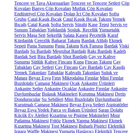
Tencere ve Tava Aksesuarları
Tencere ve Tencere Setleri
Çöp
Kovaları
Banyo Çöp Kovaları
Mutfak Çöp Kovaları
Endüstriyel Çöp Kovaları
Dolap İçi Çöp Kovaları
Sofra
Grubu
Çatal,Kaşık,Bıçak
Çatal Kaşık Bıçak Takımı
Yemek
Bıçağı
Çatal
Kaşık
Sofra Servis
Sürahi
Kase
Tepsi
Servis ve
Sunum Tabakları
Yağdanlık
Sosluk, Reçellik
Yumurtalık
Servis Maşa Seti
Şekerlik
Salata Kasesi
Peçetelik
Karaf
Kürdanlık
Çerezlik
Baharat Takımı
Bardak Altlığı
Ekmek
Sepeti
Pasta Sunumu
Pasta Takımı
Kek Fanusu
Bardak
Viski
Bardağı
Su Bardağı
Meşrubat Bardağı
Rakı Bardağı
Kadeh
Bardak Seti
Bira Bardağı
Shot Bardağı
Çay ve Kahve
Sunumu
Sütlük
Kahve Fincanı
Kupa
Fincan Takımı
Çay
Tabakları
Çay Setleri
Çay Fincanı
Çay Bardağı
Çay Kaşığı
Yemek Takımları
Tabaklar
Kahvaltı Takımları
Suluk ve
Matara
Beyaz Eşya
Fırın
Mikrodalga Fırınlar
Mini Fırınlar
Buzdolabı
Çamaşır Makinesi
Ocak
Ankastre Ürünleri
Ankastre Setler
Ankastre Ocaklar
Ankastre Fırınlar
Ankastre
Davlumbazlar
Bulaşık Makineleri
Kurutma Makinesi
Derin
Dondurucular
Su Sebilleri
Mini Buzdolabı
Davlumbazlar
Kurutmalı Çamaşır Makinesi
Beyaz Eşya Setleri
Aspiratörler
Beyaz Eşya Yedek Parça ve Bakım Ürünleri
Şarap Dolabı
Küçük Ev Aletleri
Kızartma ve Pişirme Makineleri
Mısır
Patlatma Makinesi
Fritöz
Ekmek Yapma Makinesi
Ekmek
Kızartma Makinesi
Tost Makinesi
Buharlı Pişirici
Elektrikli
Izgara
Waffle Makinesi
Yumurta Haşlayıcı
Elektrikli Tencere