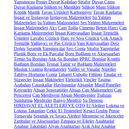
Yapıştırıcısı
Poster Duvar Kağıtları
Strafor
Duvar Çıtası
Duvar Kaplama
Silikon ve Mastikler
Silikon
Mum Silikon
Köpük
Mastik
Tavan Ürünleri
Kartonpiyer
Tavan Kaplama
İnşaat ve İzolasyon
İzolasyon Malzemeleri
Su Yalıtım
Malzemeleri
Isı Yalıtım Malzemeleri
Ses Yalıtım Malzemeleri
İnşaat Malzemeleri
Alçı
Cam Tuğla
Çimento
Beton Harcı
Çatı
Kaplama Malzemeleri
İnşaat Kimyasalları
İnşaat Temizlik
Ürünleri
Lavabo Çözücü
Harç ve Sıva Çözücü
Çok Amaçlı
Temizlik
Yağlayıcı ve Pas Çözücü
Yapı Kimyasalları
Derz
Dolgu
Seramik Yapıştırıcılar
Sıvı Conta
Strafor Yapıştırılar
Plastik Boru ve Ek Parçalar
Boru Bağlantı ve Aksesuarları
Temiz Su Boruları
Atık Su Boruları
PPRC Borular
Kombi
Bağlantı Boruları
Tesisat Tamir ve Bağlantı Malzemeleri
Musluk Uzatma
Regülatörler
Valfler ve Vanalar
Nipeller
Tahliye Hortumu
Conta
Taharet Çubuğu
Fittings
Tıpalar ve
Süzgeçler
İnşaat Makineleri
Elektrikli Vinçler
Taşıma
Arabaları
Caraskallar
Havlupanlar
Ahşaplar
Masif Paneller
Keresteler
Ahşap Seperatörler
Ahşap Çatı Malzemeleri
Çatı
Penceresi
Çatı Merdiveni
Ahşap Merdivenler
Trabzan
Sundurma
Menfezler
Banyo Menfezi
Su Deposu
HIRDAVAT EL ALETLERİ VE OTO
El Aletleri
Lokma ve
Lokma Takımları
Çekiç
El Testereleri
Kesici Grubu
Pense
Tornavida
Seramik ve Sıvacı Aletleri
Mengene ve İşkenceler
Zımbalar ve Aksesuarları
Zımpara ve Eğeler
Anahtarlar
Anahtar Takımları
Alyan Anahtarları
Açık Ağız Anahtar