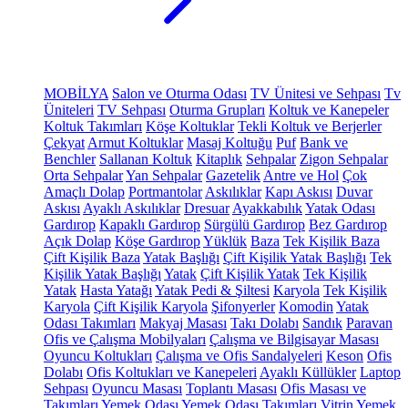
MOBİLYA
Salon ve Oturma Odası
TV Ünitesi ve Sehpası
Tv
Üniteleri
TV Sehpası
Oturma Grupları
Koltuk ve Kanepeler
Koltuk Takımları
Köşe Koltuklar
Tekli Koltuk ve Berjerler
Çekyat
Armut Koltuklar
Masaj Koltuğu
Puf
Bank ve
Benchler
Sallanan Koltuk
Kitaplık
Sehpalar
Zigon Sehpalar
Orta Sehpalar
Yan Sehpalar
Gazetelik
Antre ve Hol
Çok
Amaçlı Dolap
Portmantolar
Askılıklar
Kapı Askısı
Duvar
Askısı
Ayaklı Askılıklar
Dresuar
Ayakkabılık
Yatak Odası
Gardırop
Kapaklı Gardırop
Sürgülü Gardırop
Bez Gardırop
Açık Dolap
Köşe Gardırop
Yüklük
Baza
Tek Kişilik Baza
Çift Kişilik Baza
Yatak Başlığı
Çift Kişilik Yatak Başlığı
Tek
Kişilik Yatak Başlığı
Yatak
Çift Kişilik Yatak
Tek Kişilik
Yatak
Hasta Yatağı
Yatak Pedi & Şiltesi
Karyola
Tek Kişilik
Karyola
Çift Kişilik Karyola
Şifonyerler
Komodin
Yatak
Odası Takımları
Makyaj Masası
Takı Dolabı
Sandık
Paravan
Ofis ve Çalışma Mobilyaları
Çalışma ve Bilgisayar Masası
Oyuncu Koltukları
Çalışma ve Ofis Sandalyeleri
Keson
Ofis
Dolabı
Ofis Koltukları ve Kanepeleri
Ayaklı Küllükler
Laptop
Sehpası
Oyuncu Masası
Toplantı Masası
Ofis Masası ve
Takımları
Yemek Odası
Yemek Odası Takımları
Vitrin
Yemek