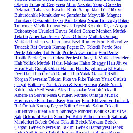
Objeler
Fotoğraf Çerçevesi
Mum
Vazolar
Yapay Çiçekler
Dekoratif Tabak ve Kaseler
Biblo
Şaraplıklar
Tütsülük ve
Buhurdanlık
Mumluklar ve Şamdanlar
Meyvelik
Magnet
Kumbara
Dekoratif Taşlar
Kül Tablası
Nazar Boncuğu
Kitap
Tutucular
Müzik Kutusu
Yatak Tepsisi
Kokulu Taşlar
Ahşap
Dekorasyon Ürünleri
Duvar Süsleri
Cansız Manken
Mutfak
Tekstili
Amerikan Servis
Masa Örtüleri
Mutfak Önlüğü
Mutfak Havlusu ve Kurulama Bezi
Runner
Fırın Eldiveni ve
Tutacak
Raf Örtüsü
Kumaş Peçete
Ev Tekstili
Perde
Stor
Perde
Jaluziler
Tül Perde
Perde Aksesuarları
Fon Perde
Rustik Perde
Çocuk Odası Perdesi
Güneşlik
Mutfak Perdeleri
Halı
Yolluk
Mutfak Halısı
Makine Halısı
Shaggy Halı
Jüt ve
Hasır Halı
Çocuk Odası Halıları
Halı Kaydırmazı
El Halısı
Deri Halı
Halı Örtüsü
Bambu Halı
Yatak Odası Tekstili
Yorgan
Nevresim Takımı
Pike ve Pike Takımı
Yatak Örtüsü
Çarşaf
Battaniye
Yatak Alezi & Koruyucusu
Yastık
Yastık
Kılıfı
Uyku Seti
Yastık Alezi
Paspaslar
Mutfak Tekstili
Amerikan Servis
Masa Örtüleri
Mutfak Önlüğü
Mutfak
Havlusu ve Kurulama Bezi
Runner
Fırın Eldiveni ve Tutacak
Raf Örtüsü
Kumaş Peçete
Kilim
Seccade
Salon Tekstili
Kırlent ve Kırlent Kılıfı
Sandalye Minderi
Koltuk Örtüsü ve
Şalı
Dekoratif Yastık
Sandalye Kılıfı
Bahçe Tekstili
Salıncak
Minderleri
Bebek Odası Tekstili
Bebek Yorganı
Bebek
Çarşafı
Bebek Nevresim Takımı
Bebek Battaniyesi
Bebek
Uyku Seti
Banyo Tekstil
Banyo Paspasları
Banyo Bakım