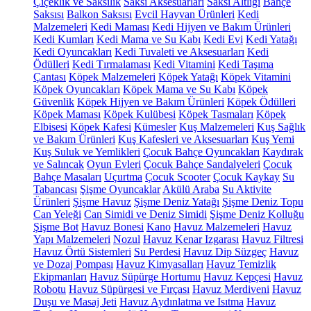
Çiçeklik ve Saksılık
Saksı Aksesuarları
Saksı Altlığı
Bahçe
Saksısı
Balkon Saksısı
Evcil Hayvan Ürünleri
Kedi
Malzemeleri
Kedi Maması
Kedi Hijyen ve Bakım Ürünleri
Kedi Kumları
Kedi Mama ve Su Kabı
Kedi Evi
Kedi Yatağı
Kedi Oyuncakları
Kedi Tuvaleti ve Aksesuarları
Kedi
Ödülleri
Kedi Tırmalaması
Kedi Vitamini
Kedi Taşıma
Çantası
Köpek Malzemeleri
Köpek Yatağı
Köpek Vitamini
Köpek Oyuncakları
Köpek Mama ve Su Kabı
Köpek
Güvenlik
Köpek Hijyen ve Bakım Ürünleri
Köpek Ödülleri
Köpek Maması
Köpek Kulübesi
Köpek Tasmaları
Köpek
Elbisesi
Köpek Kafesi
Kümesler
Kuş Malzemeleri
Kuş Sağlık
ve Bakım Ürünleri
Kuş Kafesleri ve Aksesuarları
Kuş Yemi
Kuş Suluk ve Yemlikleri
Çocuk Bahçe Oyuncakları
Kaydırak
ve Salıncak
Oyun Evleri
Çocuk Bahçe Sandalyeleri
Çocuk
Bahçe Masaları
Uçurtma
Çocuk Scooter
Çocuk Kaykay
Su
Tabancası
Şişme Oyuncaklar
Akülü Araba
Su Aktivite
Ürünleri
Şişme Havuz
Şişme Deniz Yatağı
Şişme Deniz Topu
Can Yeleği
Can Simidi ve Deniz Simidi
Şişme Deniz Kolluğu
Şişme Bot
Havuz Bonesi
Kano
Havuz Malzemeleri
Havuz
Yapı Malzemeleri
Nozul
Havuz Kenar Izgarası
Havuz Filtresi
Havuz Örtü Sistemleri
Su Perdesi
Havuz Dip Süzgeç
Havuz
ve Dozaj Pompası
Havuz Kimyasalları
Havuz Temizlik
Ekipmanları
Havuz Süpürge Hortumu
Havuz Kepçesi
Havuz
Robotu
Havuz Süpürgesi ve Fırçası
Havuz Merdiveni
Havuz
Duşu ve Masaj Jeti
Havuz Aydınlatma ve Isıtma
Havuz