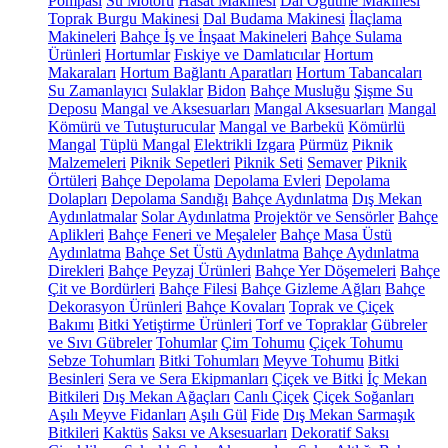
Pompası
Su Motoru
Hasat Makinesi
Dal Öğütme Makinesi
Toprak Burgu Makinesi
Dal Budama Makinesi
İlaçlama
Makineleri
Bahçe İş ve İnşaat Makineleri
Bahçe Sulama
Ürünleri
Hortumlar
Fıskiye ve Damlatıcılar
Hortum
Makaraları
Hortum Bağlantı Aparatları
Hortum Tabancaları
Su Zamanlayıcı
Sulaklar
Bidon
Bahçe Musluğu
Şişme Su
Deposu
Mangal ve Aksesuarları
Mangal Aksesuarları
Mangal
Kömürü ve Tutuşturucular
Mangal ve Barbekü
Kömürlü
Mangal
Tüplü Mangal
Elektrikli Izgara
Pürmüz
Piknik
Malzemeleri
Piknik Sepetleri
Piknik Seti
Semaver
Piknik
Örtüleri
Bahçe Depolama
Depolama Evleri
Depolama
Dolapları
Depolama Sandığı
Bahçe Aydınlatma
Dış Mekan
Aydınlatmalar
Solar Aydınlatma
Projektör ve Sensörler
Bahçe
Aplikleri
Bahçe Feneri ve Meşaleler
Bahçe Masa Üstü
Aydınlatma
Bahçe Set Üstü Aydınlatma
Bahçe Aydınlatma
Direkleri
Bahçe Peyzaj Ürünleri
Bahçe Yer Döşemeleri
Bahçe
Çit ve Bordürleri
Bahçe Filesi
Bahçe Gizleme Ağları
Bahçe
Dekorasyon Ürünleri
Bahçe Kovaları
Toprak ve Çiçek
Bakımı
Bitki Yetiştirme Ürünleri
Torf ve Topraklar
Gübreler
ve Sıvı Gübreler
Tohumlar
Çim Tohumu
Çiçek Tohumu
Sebze Tohumları
Bitki Tohumları
Meyve Tohumu
Bitki
Besinleri
Sera ve Sera Ekipmanları
Çiçek ve Bitki
İç Mekan
Bitkileri
Dış Mekan Ağaçları
Canlı Çiçek
Çiçek Soğanları
Aşılı Meyve Fidanları
Aşılı Gül
Fide
Dış Mekan Sarmaşık
Bitkileri
Kaktüs
Saksı ve Aksesuarları
Dekoratif Saksı