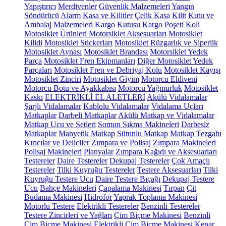
Yapıştırıcı
Merdivenler
Güvenlik Malzemeleri
Yangın
Söndürücü
Alarm
Kasa ve Kilitler
Çelik Kasa
Kilit
Kutu ve
Ambalaj Malzemeleri
Kargo Kutusu
Kargo Poşeti
Koli
Motosiklet Ürünleri
Motorsiklet Aksesuarları
Motosiklet
Kilidi
Motosiklet Stickerları
Motosiklet Rüzgarlık ve Siperlik
Motosiklet Aynası
Motosiklet Brandası
Motorsiklet Yedek
Parça
Motosiklet Fren Ekipmanları
Diğer Motosiklet Yedek
Parçaları
Motosiklet Fren ve Debriyaj Kolu
Motosiklet Kayışı
Motosiklet Zinciri
Motosiklet Giyim
Motorcu Eldiveni
Motorcu Botu ve Ayakkabısı
Motorcu Yağmurluk
Motosiklet
Kaskı
ELEKTRİKLİ EL ALETLERİ
Akülü Vidalamalar
Şarjlı Vidalamalar
Kablolu Vidalamalar
Vidalama Uçları
Matkaplar
Darbeli Matkaplar
Akülü Matkap ve Vidalamalar
Matkap Ucu ve Setleri
Somun Sıkma Makineleri
Darbesiz
Matkaplar
Manyetik Matkap
Sütunlu Matkap
Matkap Tezgahı
Kırıcılar ve Deliciler
Zımpara ve Polisaj
Zımpara Makineleri
Polisaj Makineleri
Planyalar
Zımpara Kağıdı ve Aksesuarları
Testereler
Daire Testereler
Dekupaj Testereler
Çok Amaçlı
Testereler
Tilki Kuyruğu Testereler
Testere Aksesuarları
Tilki
Kuyruğu Testere Ucu
Daire Testere Bıçağı
Dekupaj Testere
Ucu
Bahçe Makineleri
Çapalama Makinesi
Tırpan
Çit
Budama Makinesi
Hidrofor
Yaprak Toplama Makinesi
Motorlu Testere
Elektrikli Testereler
Benzinli Testereler
Testere Zincirleri ve Yağları
Çim Biçme Makinesi
Benzinli
Çim Biçme Makinesi
Elektrikli Çim Biçme Makinesi
Kenar