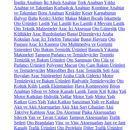
İngiliz Anahtarı
İki Ağızlı Anahtar
Tork Anahtarı
Yıldız
Anahtar ve Takımları
Kurbağcık Anahtarı
Kombine Anahtar
ve Takımları
Boru Anahtarı
Keskiler
Keser
Kargaburun
Balyoz
Balta
Kesici Aletler
Makas
Maket Bıçağı
Iskarpela
Oto Ürünleri
Lastik
Yaz Lastiği
Kış Lastiği
4 Mevsim Lastik
Oto Teknik Malzemeler
Araç İçi Aksesuar
Oto Güneşlik
Oto
Küllükler
Araç Buzdolapları
Bagaj Düzenleyici
Araba
Kokuları
Araç İçi Telefon Tutucular
Bagaj Havuzu
Oto
Paspası
Araç İçi Kamera
Oto Multimedya ve Görüntü
Sistemleri
Oto Bakım Temizlik Ürünleri
Basınçlı Yıkama
Makineleri
Tampon Parlatıcı ve Temizleyiciler
Torpido
Temizlik ve Bakım Ürünleri
Oto Şampuan
Oto Cila ve
Parlatıcı Ürünleri
Polyester Macun
Oto Cam Bakım Ürünleri
ve Temizleyiciler
Mikrofiber Bez
Araç Temizlik Seti
Araç
Boyaları
Araç Süpürgeleri
Araba Çizik Giderici
Motor
Temizleyici ve Bakım Ürünleri
Radyatör Temizleyiciler
Oto
Koltuk Kılıfı
Lastik Ekipmanları
Hava Kompresörü
Bijon
Anahtarı
Sibop ve Sibop Kapağı
Lastik Tamir Kiti
Kriko
Yağ
Motor Katkıları
Hidrolik Yağlar
Motor Yağı
Motor Yağı
Katkısı
Gres Yağı
Yakıt Katkısı
Şanzıman Yağı ve Katkısı
Akü ve Akü Aksesuarları
Akü
Akü Şarj Cihazları
Akü
Takviye Kablosu
Araç Dış Aksesuar
Plaka Aksesuarları
Silecek
Yan ve Tavan Çıtaları
Tampon Aksesuarları
Trafik
Setleri
Oto Brandaları
Vinç ve Vinç Aksesuarları
Jant ve Jant
Kapağı
Trafik Ürünleri
Oto Projektör
Diğer Trafik Ürünleri