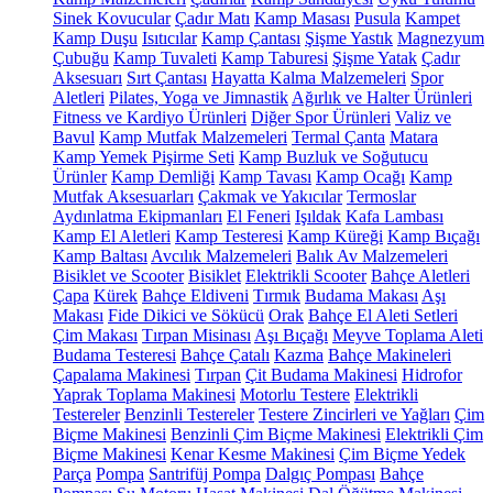
Sinek Kovucular
Çadır Matı
Kamp Masası
Pusula
Kampet
Kamp Duşu
Isıtıcılar
Kamp Çantası
Şişme Yastık
Magnezyum
Çubuğu
Kamp Tuvaleti
Kamp Taburesi
Şişme Yatak
Çadır
Aksesuarı
Sırt Çantası
Hayatta Kalma Malzemeleri
Spor
Aletleri
Pilates, Yoga ve Jimnastik
Ağırlık ve Halter Ürünleri
Fitness ve Kardiyo Ürünleri
Diğer Spor Ürünleri
Valiz ve
Bavul
Kamp Mutfak Malzemeleri
Termal Çanta
Matara
Kamp Yemek Pişirme Seti
Kamp Buzluk ve Soğutucu
Ürünler
Kamp Demliği
Kamp Tavası
Kamp Ocağı
Kamp
Mutfak Aksesuarları
Çakmak ve Yakıcılar
Termoslar
Aydınlatma Ekipmanları
El Feneri
Işıldak
Kafa Lambası
Kamp El Aletleri
Kamp Testeresi
Kamp Küreği
Kamp Bıçağı
Kamp Baltası
Avcılık Malzemeleri
Balık Av Malzemeleri
Bisiklet ve Scooter
Bisiklet
Elektrikli Scooter
Bahçe Aletleri
Çapa
Kürek
Bahçe Eldiveni
Tırmık
Budama Makası
Aşı
Makası
Fide Dikici ve Sökücü
Orak
Bahçe El Aleti Setleri
Çim Makası
Tırpan Misinası
Aşı Bıçağı
Meyve Toplama Aleti
Budama Testeresi
Bahçe Çatalı
Kazma
Bahçe Makineleri
Çapalama Makinesi
Tırpan
Çit Budama Makinesi
Hidrofor
Yaprak Toplama Makinesi
Motorlu Testere
Elektrikli
Testereler
Benzinli Testereler
Testere Zincirleri ve Yağları
Çim
Biçme Makinesi
Benzinli Çim Biçme Makinesi
Elektrikli Çim
Biçme Makinesi
Kenar Kesme Makinesi
Çim Biçme Yedek
Parça
Pompa
Santrifüj Pompa
Dalgıç Pompası
Bahçe