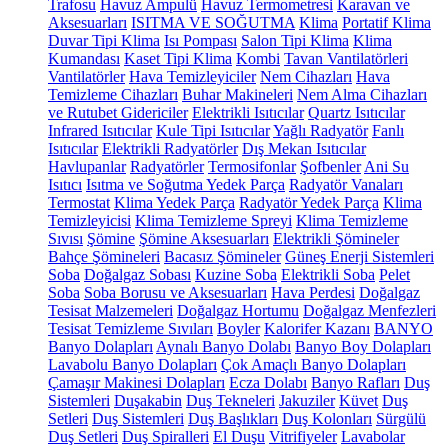
Trafosu
Havuz Ampulü
Havuz Termometresi
Karavan ve
Aksesuarları
ISITMA VE SOĞUTMA
Klima
Portatif Klima
Duvar Tipi Klima
Isı Pompası
Salon Tipi Klima
Klima
Kumandası
Kaset Tipi Klima
Kombi
Tavan Vantilatörleri
Vantilatörler
Hava Temizleyiciler
Nem Cihazları
Hava
Temizleme Cihazları
Buhar Makineleri
Nem Alma Cihazları
ve Rutubet Gidericiler
Elektrikli Isıtıcılar
Quartz Isıtıcılar
Infrared Isıtıcılar
Kule Tipi Isıtıcılar
Yağlı Radyatör
Fanlı
Isıtıcılar
Elektrikli Radyatörler
Dış Mekan Isıtıcılar
Havlupanlar
Radyatörler
Termosifonlar
Şofbenler
Ani Su
Isıtıcı
Isıtma ve Soğutma Yedek Parça
Radyatör Vanaları
Termostat
Klima Yedek Parça
Radyatör Yedek Parça
Klima
Temizleyicisi
Klima Temizleme Spreyi
Klima Temizleme
Sıvısı
Şömine
Şömine Aksesuarları
Elektrikli Şömineler
Bahçe Şömineleri
Bacasız Şömineler
Güneş Enerji Sistemleri
Soba
Doğalgaz Sobası
Kuzine Soba
Elektrikli Soba
Pelet
Soba
Soba Borusu ve Aksesuarları
Hava Perdesi
Doğalgaz
Tesisat Malzemeleri
Doğalgaz Hortumu
Doğalgaz Menfezleri
Tesisat Temizleme Sıvıları
Boyler
Kalorifer Kazanı
BANYO
Banyo Dolapları
Aynalı Banyo Dolabı
Banyo Boy Dolapları
Lavabolu Banyo Dolapları
Çok Amaçlı Banyo Dolapları
Çamaşır Makinesi Dolapları
Ecza Dolabı
Banyo Rafları
Duş
Sistemleri
Duşakabin
Duş Tekneleri
Jakuziler
Küvet
Duş
Setleri
Duş Sistemleri
Duş Başlıkları
Duş Kolonları
Sürgülü
Duş Setleri
Duş Spiralleri
El Duşu
Vitrifiyeler
Lavabolar