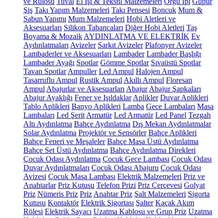
ve Rulosu
Tuval
El İşi & Tekstil Malzemeleri
Örgü İpi
Güpür
Şiş
Takı Yapım Malzemeleri
Takı Pensesi
Boncuk
Mum &
Sabun Yapımı
Mum Malzemeleri
Hobi Aletleri ve
Aksesuarları
Silikon Tabancaları
Diğer Hobi Aletleri
Taş
Boyama & Mozaik
AYDINLATMA VE ELEKTRİK
Ev
Aydınlatmaları
Avizeler
Sarkıt Avizeler
Plafonyer Avizeler
Lambaderler ve Aksesuarları
Lambader
Lambader Başlığı
Lambader Ayağı
Spotlar
Gömme Spotlar
Sıvaüstü Spotlar
Tavan Spotlar
Ampuller
Led Ampul
Halojen Ampul
Tasarruflu Ampul
Rustik Ampul
Akıllı Ampul
Floresan
Ampul
Abajurlar ve Aksesuarları
Abajur
Abajur Şapkaları
Abajur Ayaklığı
Fener ve Işıldaklar
Aplikler
Duvar Aplikleri
Tablo Aplikleri
Banyo Aplikleri
Lamba
Gece Lambaları
Masa
Lambaları
Led Şerit
Armatür
Led Armatür
Led Panel
Tezgah
Altı Aydınlatma
Bahçe Aydınlatma
Dış Mekan Aydınlatmalar
Solar Aydınlatma
Projektör ve Sensörler
Bahçe Aplikleri
Bahçe Feneri ve Meşaleler
Bahçe Masa Üstü Aydınlatma
Bahçe Set Üstü Aydınlatma
Bahçe Aydınlatma Direkleri
Çocuk Odası Aydınlatma
Çocuk Gece Lambası
Çocuk Odası
Duvar Aydınlatmaları
Çocuk Odası Abajuru
Çocuk Odası
Avizesi
Çocuk Masa Lambası
Elektrik Malzemeleri
Priz ve
Anahtarlar
Priz Kutusu
Telefon Prizi
Priz Çerçevesi
Golyat
Priz
Nümeris Priz
Priz
Anahtar Priz
Şalt Malzemeleri
Sigorta
Kutusu
Kontaktör
Elektrik Sigortası
Şalter
Kaçak Akım
Rölesi
Elektrik Sayacı
Uzatma Kablosu ve Grup Priz
Uzatma