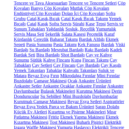
Tencere ve Tava Aksesuarları
Tencere ve Tencere Setleri
Çöp
Kovaları
Banyo Çöp Kovaları
Mutfak Çöp Kovaları
Endüstriyel Çöp Kovaları
Dolap İçi Çöp Kovaları
Sofra
Grubu
Çatal,Kaşık,Bıçak
Çatal Kaşık Bıçak Takımı
Yemek
Bıçağı
Çatal
Kaşık
Sofra Servis
Sürahi
Kase
Tepsi
Servis ve
Sunum Tabakları
Yağdanlık
Sosluk, Reçellik
Yumurtalık
Servis Maşa Seti
Şekerlik
Salata Kasesi
Peçetelik
Karaf
Kürdanlık
Çerezlik
Baharat Takımı
Bardak Altlığı
Ekmek
Sepeti
Pasta Sunumu
Pasta Takımı
Kek Fanusu
Bardak
Viski
Bardağı
Su Bardağı
Meşrubat Bardağı
Rakı Bardağı
Kadeh
Bardak Seti
Bira Bardağı
Shot Bardağı
Çay ve Kahve
Sunumu
Sütlük
Kahve Fincanı
Kupa
Fincan Takımı
Çay
Tabakları
Çay Setleri
Çay Fincanı
Çay Bardağı
Çay Kaşığı
Yemek Takımları
Tabaklar
Kahvaltı Takımları
Suluk ve
Matara
Beyaz Eşya
Fırın
Mikrodalga Fırınlar
Mini Fırınlar
Buzdolabı
Çamaşır Makinesi
Ocak
Ankastre Ürünleri
Ankastre Setler
Ankastre Ocaklar
Ankastre Fırınlar
Ankastre
Davlumbazlar
Bulaşık Makineleri
Kurutma Makinesi
Derin
Dondurucular
Su Sebilleri
Mini Buzdolabı
Davlumbazlar
Kurutmalı Çamaşır Makinesi
Beyaz Eşya Setleri
Aspiratörler
Beyaz Eşya Yedek Parça ve Bakım Ürünleri
Şarap Dolabı
Küçük Ev Aletleri
Kızartma ve Pişirme Makineleri
Mısır
Patlatma Makinesi
Fritöz
Ekmek Yapma Makinesi
Ekmek
Kızartma Makinesi
Tost Makinesi
Buharlı Pişirici
Elektrikli
Izgara
Waffle Makinesi
Yumurta Haşlayıcı
Elektrikli Tencere