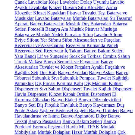
Çanak Lavabolar
Köşe Lavabolar
Dolap Uyumlu Lavabo
Ayaklı Lavabolar
Klozet
Duvara Sıfır Klozetler
Asma
Klozetler
Klozet Kapakları
Pisuvar
Tuvalet Taşı
Batarya ve
Musluklar
Lavabo Bataryaları
Mutfak Bataryaları
Su Tasarruf
Aparatı
Banyo Bataryaları
Musluk
Duş Bataryaları
Batarya
Setleri
Fotoselli Batarya
Ara Musluk
Pisuvar Musluğu
Batarya ve Musluk Yedek Parçaları
Sifon
Lavabo Sifonu
Eviye Sifonu
Yer Sifonu
Sifon Aksesuarları ve Parçaları
Rezervuar ve Aksesuarları
Rezervuar Kumanda Paneli
Rezervuar Seti
Rezervuar İç Takımı
Banyo Bakım Setleri
Yara Bandı
Lif ve Süngerler
Sıcak Su Torbası
Cımbız
Sabun
Tırnak Makası
Banyo Seramik ve Fayansları
Banyo
Aksesuarları
Tuvalet ve Klozet Fırçaları
Ayaklı Fırçalık ve
Kağıtlık Seti
Duş Rafı
Banyo Aynaları
Banyo Askısı
Banyo
Taburesi
Sabunluk
Sıvı Sabunluk Pompası
Tuvalet Kağıtlığı
Pamukluk
Diş Fırçası Koruma Kabı
Diş Macunu Kutusu
Dispenserler
Sıvı Sabun Dispenseri
Tuvalet Kağıdı Dispenseri
Havlu Dispenseri
Klozet Kapak Örtüsü Dispenseri
El
Kurutma Cihazları
Banyo Etajeri
Banyo Düzenleyicileri
Banyo Seti
Diş Fırçalık
Havluluk
Banyo Kaydırmazı
Duş
Perde Askısı
Yaşlı ve Bedensel Engelli Banyo Ürünleri
Banyo
Havalandırma ve Isıtma
Banyo Aspiratörü
Diğer
Banyo
Tekstil
Banyo Paspasları
Banyo Bakım Setleri
Banyo
Perdeleri
Bornoz
Peştemal
Havlu
MUTFAK
Mutfak
Mobilyaları
Mutfak Dolapları
Hazır Mutfak Dolapları
Çok