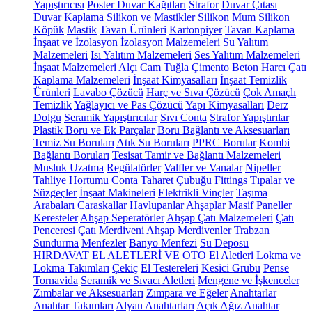
Yapıştırıcısı
Poster Duvar Kağıtları
Strafor
Duvar Çıtası
Duvar Kaplama
Silikon ve Mastikler
Silikon
Mum Silikon
Köpük
Mastik
Tavan Ürünleri
Kartonpiyer
Tavan Kaplama
İnşaat ve İzolasyon
İzolasyon Malzemeleri
Su Yalıtım
Malzemeleri
Isı Yalıtım Malzemeleri
Ses Yalıtım Malzemeleri
İnşaat Malzemeleri
Alçı
Cam Tuğla
Çimento
Beton Harcı
Çatı
Kaplama Malzemeleri
İnşaat Kimyasalları
İnşaat Temizlik
Ürünleri
Lavabo Çözücü
Harç ve Sıva Çözücü
Çok Amaçlı
Temizlik
Yağlayıcı ve Pas Çözücü
Yapı Kimyasalları
Derz
Dolgu
Seramik Yapıştırıcılar
Sıvı Conta
Strafor Yapıştırılar
Plastik Boru ve Ek Parçalar
Boru Bağlantı ve Aksesuarları
Temiz Su Boruları
Atık Su Boruları
PPRC Borular
Kombi
Bağlantı Boruları
Tesisat Tamir ve Bağlantı Malzemeleri
Musluk Uzatma
Regülatörler
Valfler ve Vanalar
Nipeller
Tahliye Hortumu
Conta
Taharet Çubuğu
Fittings
Tıpalar ve
Süzgeçler
İnşaat Makineleri
Elektrikli Vinçler
Taşıma
Arabaları
Caraskallar
Havlupanlar
Ahşaplar
Masif Paneller
Keresteler
Ahşap Seperatörler
Ahşap Çatı Malzemeleri
Çatı
Penceresi
Çatı Merdiveni
Ahşap Merdivenler
Trabzan
Sundurma
Menfezler
Banyo Menfezi
Su Deposu
HIRDAVAT EL ALETLERİ VE OTO
El Aletleri
Lokma ve
Lokma Takımları
Çekiç
El Testereleri
Kesici Grubu
Pense
Tornavida
Seramik ve Sıvacı Aletleri
Mengene ve İşkenceler
Zımbalar ve Aksesuarları
Zımpara ve Eğeler
Anahtarlar
Anahtar Takımları
Alyan Anahtarları
Açık Ağız Anahtar