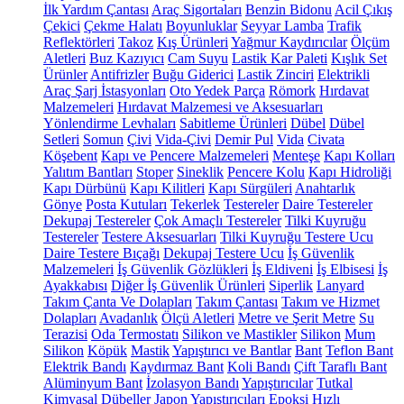
İlk Yardım Çantası
Araç Sigortaları
Benzin Bidonu
Acil Çıkış
Çekici
Çekme Halatı
Boyunluklar
Seyyar Lamba
Trafik
Reflektörleri
Takoz
Kış Ürünleri
Yağmur Kaydırıcılar
Ölçüm
Aletleri
Buz Kazıyıcı
Cam Suyu
Lastik Kar Paleti
Kışlık Set
Ürünler
Antifrizler
Buğu Giderici
Lastik Zinciri
Elektrikli
Araç Şarj İstasyonları
Oto Yedek Parça
Römork
Hırdavat
Malzemeleri
Hırdavat Malzemesi ve Aksesuarları
Yönlendirme Levhaları
Sabitleme Ürünleri
Dübel
Dübel
Setleri
Somun
Çivi
Vida-Çivi
Demir Pul
Vida
Civata
Köşebent
Kapı ve Pencere Malzemeleri
Menteşe
Kapı Kolları
Yalıtım Bantları
Stoper
Sineklik
Pencere Kolu
Kapı Hidroliği
Kapı Dürbünü
Kapı Kilitleri
Kapı Sürgüleri
Anahtarlık
Gönye
Posta Kutuları
Tekerlek
Testereler
Daire Testereler
Dekupaj Testereler
Çok Amaçlı Testereler
Tilki Kuyruğu
Testereler
Testere Aksesuarları
Tilki Kuyruğu Testere Ucu
Daire Testere Bıçağı
Dekupaj Testere Ucu
İş Güvenlik
Malzemeleri
İş Güvenlik Gözlükleri
İş Eldiveni
İş Elbisesi
İş
Ayakkabısı
Diğer İş Güvenlik Ürünleri
Siperlik
Lanyard
Takım Çanta Ve Dolapları
Takım Çantası
Takım ve Hizmet
Dolapları
Avadanlık
Ölçü Aletleri
Metre ve Şerit Metre
Su
Terazisi
Oda Termostatı
Silikon ve Mastikler
Silikon
Mum
Silikon
Köpük
Mastik
Yapıştırıcı ve Bantlar
Bant
Teflon Bant
Elektrik Bandı
Kaydırmaz Bant
Koli Bandı
Çift Taraflı Bant
Alüminyum Bant
İzolasyon Bandı
Yapıştırıcılar
Tutkal
Kimyasal Dübeller
Japon Yapıştırıcıları
Epoksi
Hızlı