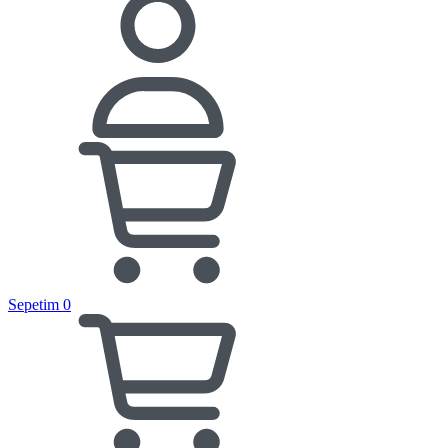
Sepetim
0