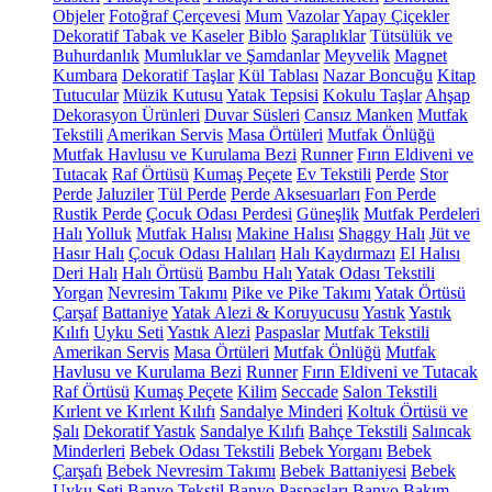
Objeler
Fotoğraf Çerçevesi
Mum
Vazolar
Yapay Çiçekler
Dekoratif Tabak ve Kaseler
Biblo
Şaraplıklar
Tütsülük ve
Buhurdanlık
Mumluklar ve Şamdanlar
Meyvelik
Magnet
Kumbara
Dekoratif Taşlar
Kül Tablası
Nazar Boncuğu
Kitap
Tutucular
Müzik Kutusu
Yatak Tepsisi
Kokulu Taşlar
Ahşap
Dekorasyon Ürünleri
Duvar Süsleri
Cansız Manken
Mutfak
Tekstili
Amerikan Servis
Masa Örtüleri
Mutfak Önlüğü
Mutfak Havlusu ve Kurulama Bezi
Runner
Fırın Eldiveni ve
Tutacak
Raf Örtüsü
Kumaş Peçete
Ev Tekstili
Perde
Stor
Perde
Jaluziler
Tül Perde
Perde Aksesuarları
Fon Perde
Rustik Perde
Çocuk Odası Perdesi
Güneşlik
Mutfak Perdeleri
Halı
Yolluk
Mutfak Halısı
Makine Halısı
Shaggy Halı
Jüt ve
Hasır Halı
Çocuk Odası Halıları
Halı Kaydırmazı
El Halısı
Deri Halı
Halı Örtüsü
Bambu Halı
Yatak Odası Tekstili
Yorgan
Nevresim Takımı
Pike ve Pike Takımı
Yatak Örtüsü
Çarşaf
Battaniye
Yatak Alezi & Koruyucusu
Yastık
Yastık
Kılıfı
Uyku Seti
Yastık Alezi
Paspaslar
Mutfak Tekstili
Amerikan Servis
Masa Örtüleri
Mutfak Önlüğü
Mutfak
Havlusu ve Kurulama Bezi
Runner
Fırın Eldiveni ve Tutacak
Raf Örtüsü
Kumaş Peçete
Kilim
Seccade
Salon Tekstili
Kırlent ve Kırlent Kılıfı
Sandalye Minderi
Koltuk Örtüsü ve
Şalı
Dekoratif Yastık
Sandalye Kılıfı
Bahçe Tekstili
Salıncak
Minderleri
Bebek Odası Tekstili
Bebek Yorganı
Bebek
Çarşafı
Bebek Nevresim Takımı
Bebek Battaniyesi
Bebek
Uyku Seti
Banyo Tekstil
Banyo Paspasları
Banyo Bakım