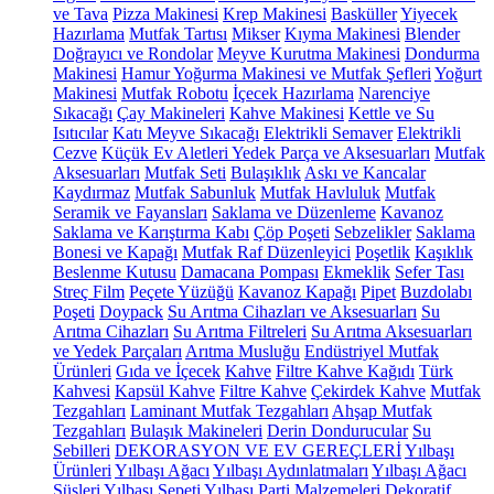
ve Tava
Pizza Makinesi
Krep Makinesi
Basküller
Yiyecek
Hazırlama
Mutfak Tartısı
Mikser
Kıyma Makinesi
Blender
Doğrayıcı ve Rondolar
Meyve Kurutma Makinesi
Dondurma
Makinesi
Hamur Yoğurma Makinesi ve Mutfak Şefleri
Yoğurt
Makinesi
Mutfak Robotu
İçecek Hazırlama
Narenciye
Sıkacağı
Çay Makineleri
Kahve Makinesi
Kettle ve Su
Isıtıcılar
Katı Meyve Sıkacağı
Elektrikli Semaver
Elektrikli
Cezve
Küçük Ev Aletleri Yedek Parça ve Aksesuarları
Mutfak
Aksesuarları
Mutfak Seti
Bulaşıklık
Askı ve Kancalar
Kaydırmaz
Mutfak Sabunluk
Mutfak Havluluk
Mutfak
Seramik ve Fayansları
Saklama ve Düzenleme
Kavanoz
Saklama ve Karıştırma Kabı
Çöp Poşeti
Sebzelikler
Saklama
Bonesi ve Kapağı
Mutfak Raf Düzenleyici
Poşetlik
Kaşıklık
Beslenme Kutusu
Damacana Pompası
Ekmeklik
Sefer Tası
Streç Film
Peçete Yüzüğü
Kavanoz Kapağı
Pipet
Buzdolabı
Poşeti
Doypack
Su Arıtma Cihazları ve Aksesuarları
Su
Arıtma Cihazları
Su Arıtma Filtreleri
Su Arıtma Aksesuarları
ve Yedek Parçaları
Arıtma Musluğu
Endüstriyel Mutfak
Ürünleri
Gıda ve İçecek
Kahve
Filtre Kahve Kağıdı
Türk
Kahvesi
Kapsül Kahve
Filtre Kahve
Çekirdek Kahve
Mutfak
Tezgahları
Laminant Mutfak Tezgahları
Ahşap Mutfak
Tezgahları
Bulaşık Makineleri
Derin Dondurucular
Su
Sebilleri
DEKORASYON VE EV GEREÇLERİ
Yılbaşı
Ürünleri
Yılbaşı Ağacı
Yılbaşı Aydınlatmaları
Yılbaşı Ağacı
Süsleri
Yılbaşı Sepeti
Yılbaşı Parti Malzemeleri
Dekoratif