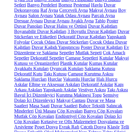
Setleri
Banyo Perdeleri
Bornoz
Peştemal
Havlu
Duvar
Dekorasyonu
Raf
Ayna
Çerçeveli Ayna
Makyaj Aynası
Boy
Aynası
Salon Aynası
Yatak Odası Aynası
Parçalı Ayna
Dresuar Aynası
Duvar Aynası
Ayaklı Ayna
Tablo
Poster
Duvar Panoları
Duvar Halısı ve Örtüsü
Duvar Kağıtları
Boyanabilir Duvar Kağıtları
3 Boyutlu Duvar Kağıtları
Duvar
Stickerları ve Etiketleri
Dekoratif Duvar Kağıtları
Yapışkanlı
Folyolar
Çocuk Odası Duvar Stickerları
Çocuk Odası Duvar
Kağıtları
Duvar Kağıdı Yapıştırıcısı
Poster Duvar Kağıtları
Ev
Düzenleme ve Saklama
Sepetler
Mutfak Sepeti
Çok Amaçlı
Sepetler
Dekoratif Sepetler
Çamaşır Sepetleri
Kutular
Makyaj
Kutusu ve Organizerleri
Plastik Kutular
Kumaş Kutular
Ayakkabı Kutuları
Oyuncak Kutuları
Saklama Kutusu
Dekoratif Kutu
Takı Kutusu
Çamaşır Kurutma Askısı
Saklama Hurçları
Hurçlar
Vakumlu Hurçlar
Halı Hurcu
Askılar
Elbise ve Aksesuar Askıları
Dekoratif Askılar
Kapı
Arkası Askıları
Yapışkanlı Askılar
Vestiyer Askısı
Takı Askısı
Bavul İçi Düzenleyici
Kurutma Makinesi Topu
Şemsiye
Dolap İçi Düzenleyici
Makyaj Çantası
Duvar ve Masa
Saatleri
Masa Saati
Duvar Saatleri
Bahçe Tekstili
Salıncak
Minderleri
Ütü Masası
Çöp Kovaları
Banyo Çöp Kovaları
Mutfak Çöp Kovaları
Endüstriyel Çöp Kovaları
Dolap İçi
Çöp Kovaları
Kırtasiye ve Ofis Malzemeleri
Dosyalama ve
Arşivleme
Poşet Dosya
Evrak Rafı
Çıtçıtlı Dosya
Klasör
Telli