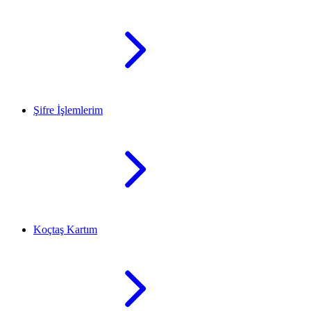
Şifre İşlemlerim
Koçtaş Kartım