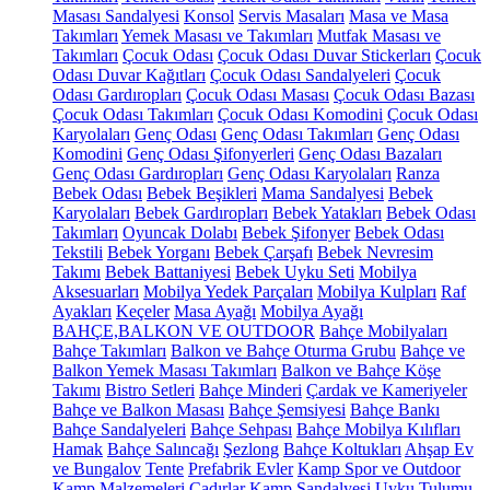
Masası Sandalyesi
Konsol
Servis Masaları
Masa ve Masa
Takımları
Yemek Masası ve Takımları
Mutfak Masası ve
Takımları
Çocuk Odası
Çocuk Odası Duvar Stickerları
Çocuk
Odası Duvar Kağıtları
Çocuk Odası Sandalyeleri
Çocuk
Odası Gardıropları
Çocuk Odası Masası
Çocuk Odası Bazası
Çocuk Odası Takımları
Çocuk Odası Komodini
Çocuk Odası
Karyolaları
Genç Odası
Genç Odası Takımları
Genç Odası
Komodini
Genç Odası Şifonyerleri
Genç Odası Bazaları
Genç Odası Gardıropları
Genç Odası Karyolaları
Ranza
Bebek Odası
Bebek Beşikleri
Mama Sandalyesi
Bebek
Karyolaları
Bebek Gardıropları
Bebek Yatakları
Bebek Odası
Takımları
Oyuncak Dolabı
Bebek Şifonyer
Bebek Odası
Tekstili
Bebek Yorganı
Bebek Çarşafı
Bebek Nevresim
Takımı
Bebek Battaniyesi
Bebek Uyku Seti
Mobilya
Aksesuarları
Mobilya Yedek Parçaları
Mobilya Kulpları
Raf
Ayakları
Keçeler
Masa Ayağı
Mobilya Ayağı
BAHÇE,BALKON VE OUTDOOR
Bahçe Mobilyaları
Bahçe Takımları
Balkon ve Bahçe Oturma Grubu
Bahçe ve
Balkon Yemek Masası Takımları
Balkon ve Bahçe Köşe
Takımı
Bistro Setleri
Bahçe Minderi
Çardak ve Kameriyeler
Bahçe ve Balkon Masası
Bahçe Şemsiyesi
Bahçe Bankı
Bahçe Sandalyeleri
Bahçe Sehpası
Bahçe Mobilya Kılıfları
Hamak
Bahçe Salıncağı
Şezlong
Bahçe Koltukları
Ahşap Ev
ve Bungalov
Tente
Prefabrik Evler
Kamp Spor ve Outdoor
Kamp Malzemeleri
Çadırlar
Kamp Sandalyesi
Uyku Tulumu