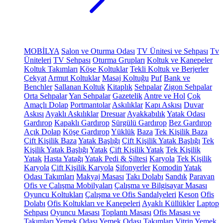
MOBİLYA
Salon ve Oturma Odası
TV Ünitesi ve Sehpası
Tv
Üniteleri
TV Sehpası
Oturma Grupları
Koltuk ve Kanepeler
Koltuk Takımları
Köşe Koltuklar
Tekli Koltuk ve Berjerler
Çekyat
Armut Koltuklar
Masaj Koltuğu
Puf
Bank ve
Benchler
Sallanan Koltuk
Kitaplık
Sehpalar
Zigon Sehpalar
Orta Sehpalar
Yan Sehpalar
Gazetelik
Antre ve Hol
Çok
Amaçlı Dolap
Portmantolar
Askılıklar
Kapı Askısı
Duvar
Askısı
Ayaklı Askılıklar
Dresuar
Ayakkabılık
Yatak Odası
Gardırop
Kapaklı Gardırop
Sürgülü Gardırop
Bez Gardırop
Açık Dolap
Köşe Gardırop
Yüklük
Baza
Tek Kişilik Baza
Çift Kişilik Baza
Yatak Başlığı
Çift Kişilik Yatak Başlığı
Tek
Kişilik Yatak Başlığı
Yatak
Çift Kişilik Yatak
Tek Kişilik
Yatak
Hasta Yatağı
Yatak Pedi & Şiltesi
Karyola
Tek Kişilik
Karyola
Çift Kişilik Karyola
Şifonyerler
Komodin
Yatak
Odası Takımları
Makyaj Masası
Takı Dolabı
Sandık
Paravan
Ofis ve Çalışma Mobilyaları
Çalışma ve Bilgisayar Masası
Oyuncu Koltukları
Çalışma ve Ofis Sandalyeleri
Keson
Ofis
Dolabı
Ofis Koltukları ve Kanepeleri
Ayaklı Küllükler
Laptop
Sehpası
Oyuncu Masası
Toplantı Masası
Ofis Masası ve
Takımları
Yemek Odası
Yemek Odası Takımları
Vitrin
Yemek