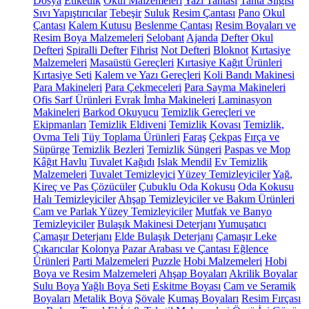
Dosya
Etiketlik
Okul Malzemeleri
Yazı Tahtası
Tahta Silgisi
Sıvı Yapıştırıcılar
Tebeşir
Suluk
Resim Çantası
Pano
Okul
Çantası
Kalem Kutusu
Beslenme Çantası
Resim Boyaları ve
Resim Boya Malzemeleri
Selobant
Ajanda
Defter
Okul
Defteri
Spiralli Defter
Fihrist
Not Defteri
Bloknot
Kırtasiye
Malzemeleri
Masaüstü Gereçleri
Kırtasiye Kağıt Ürünleri
Kırtasiye Seti
Kalem ve Yazı Gereçleri
Koli Bandı Makinesi
Para Makineleri
Para Çekmeceleri
Para Sayma Makineleri
Ofis Sarf Ürünleri
Evrak İmha Makineleri
Laminasyon
Makineleri
Barkod Okuyucu
Temizlik Gereçleri ve
Ekipmanları
Temizlik Eldiveni
Temizlik Kovası
Temizlik,
Ovma Teli
Tüy Toplama Ürünleri
Faraş
Çekpas
Fırça ve
Süpürge
Temizlik Bezleri
Temizlik Süngeri
Paspas ve Mop
Kâğıt Havlu
Tuvalet Kağıdı
Islak Mendil
Ev Temizlik
Malzemeleri
Tuvalet Temizleyici
Yüzey Temizleyiciler
Yağ,
Kireç ve Pas Çözücüler
Çubuklu Oda Kokusu
Oda Kokusu
Halı Temizleyiciler
Ahşap Temizleyiciler ve Bakım Ürünleri
Cam ve Parlak Yüzey Temizleyiciler
Mutfak ve Banyo
Temizleyiciler
Bulaşık Makinesi Deterjanı
Yumuşatıcı
Çamaşır Deterjanı
Elde Bulaşık Deterjanı
Çamaşır Leke
Çıkarıcılar
Kolonya
Pazar Arabası ve Çantası
Eğlence
Ürünleri
Parti Malzemeleri
Puzzle
Hobi Malzemeleri
Hobi
Boya ve Resim Malzemeleri
Ahşap Boyaları
Akrilik Boyalar
Sulu Boya
Yağlı Boya Seti
Eskitme Boyası
Cam ve Seramik
Boyaları
Metalik Boya
Şövale
Kumaş Boyaları
Resim Fırçası