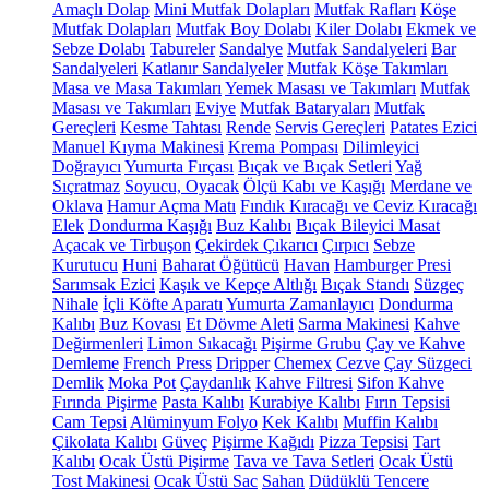
Amaçlı Dolap
Mini Mutfak Dolapları
Mutfak Rafları
Köşe
Mutfak Dolapları
Mutfak Boy Dolabı
Kiler Dolabı
Ekmek ve
Sebze Dolabı
Tabureler
Sandalye
Mutfak Sandalyeleri
Bar
Sandalyeleri
Katlanır Sandalyeler
Mutfak Köşe Takımları
Masa ve Masa Takımları
Yemek Masası ve Takımları
Mutfak
Masası ve Takımları
Eviye
Mutfak Bataryaları
Mutfak
Gereçleri
Kesme Tahtası
Rende
Servis Gereçleri
Patates Ezici
Manuel Kıyma Makinesi
Krema Pompası
Dilimleyici
Doğrayıcı
Yumurta Fırçası
Bıçak ve Bıçak Setleri
Yağ
Sıçratmaz
Soyucu, Oyacak
Ölçü Kabı ve Kaşığı
Merdane ve
Oklava
Hamur Açma Matı
Fındık Kıracağı ve Ceviz Kıracağı
Elek
Dondurma Kaşığı
Buz Kalıbı
Bıçak Bileyici Masat
Açacak ve Tirbuşon
Çekirdek Çıkarıcı
Çırpıcı
Sebze
Kurutucu
Huni
Baharat Öğütücü
Havan
Hamburger Presi
Sarımsak Ezici
Kaşık ve Kepçe Altlığı
Bıçak Standı
Süzgeç
Nihale
İçli Köfte Aparatı
Yumurta Zamanlayıcı
Dondurma
Kalıbı
Buz Kovası
Et Dövme Aleti
Sarma Makinesi
Kahve
Değirmenleri
Limon Sıkacağı
Pişirme Grubu
Çay ve Kahve
Demleme
French Press
Dripper
Chemex
Cezve
Çay Süzgeci
Demlik
Moka Pot
Çaydanlık
Kahve Filtresi
Sifon Kahve
Fırında Pişirme
Pasta Kalıbı
Kurabiye Kalıbı
Fırın Tepsisi
Cam Tepsi
Alüminyum Folyo
Kek Kalıbı
Muffin Kalıbı
Çikolata Kalıbı
Güveç
Pişirme Kağıdı
Pizza Tepsisi
Tart
Kalıbı
Ocak Üstü Pişirme
Tava ve Tava Setleri
Ocak Üstü
Tost Makinesi
Ocak Üstü Sac
Sahan
Düdüklü Tencere