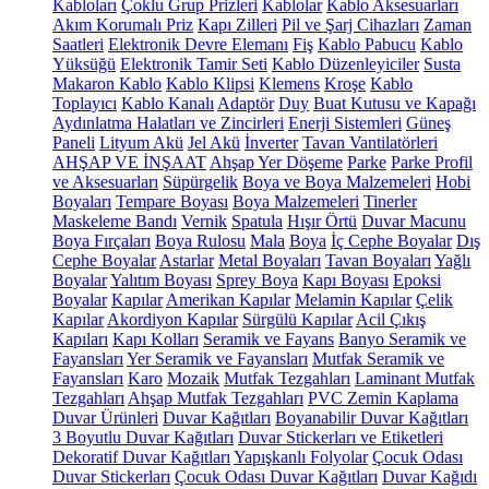
Kabloları
Çoklu Grup Prizleri
Kablolar
Kablo Aksesuarları
Akım Korumalı Priz
Kapı Zilleri
Pil ve Şarj Cihazları
Zaman
Saatleri
Elektronik Devre Elemanı
Fiş
Kablo Pabucu
Kablo
Yüksüğü
Elektronik Tamir Seti
Kablo Düzenleyiciler
Susta
Makaron Kablo
Kablo Klipsi
Klemens
Kroşe
Kablo
Toplayıcı
Kablo Kanalı
Adaptör
Duy
Buat Kutusu ve Kapağı
Aydınlatma Halatları ve Zincirleri
Enerji Sistemleri
Güneş
Paneli
Lityum Akü
Jel Akü
İnverter
Tavan Vantilatörleri
AHŞAP VE İNŞAAT
Ahşap Yer Döşeme
Parke
Parke Profil
ve Aksesuarları
Süpürgelik
Boya ve Boya Malzemeleri
Hobi
Boyaları
Tempare Boyası
Boya Malzemeleri
Tinerler
Maskeleme Bandı
Vernik
Spatula
Hışır Örtü
Duvar Macunu
Boya Fırçaları
Boya Rulosu
Mala
Boya
İç Cephe Boyalar
Dış
Cephe Boyalar
Astarlar
Metal Boyaları
Tavan Boyaları
Yağlı
Boyalar
Yalıtım Boyası
Sprey Boya
Kapı Boyası
Epoksi
Boyalar
Kapılar
Amerikan Kapılar
Melamin Kapılar
Çelik
Kapılar
Akordiyon Kapılar
Sürgülü Kapılar
Acil Çıkış
Kapıları
Kapı Kolları
Seramik ve Fayans
Banyo Seramik ve
Fayansları
Yer Seramik ve Fayansları
Mutfak Seramik ve
Fayansları
Karo
Mozaik
Mutfak Tezgahları
Laminant Mutfak
Tezgahları
Ahşap Mutfak Tezgahları
PVC Zemin Kaplama
Duvar Ürünleri
Duvar Kağıtları
Boyanabilir Duvar Kağıtları
3 Boyutlu Duvar Kağıtları
Duvar Stickerları ve Etiketleri
Dekoratif Duvar Kağıtları
Yapışkanlı Folyolar
Çocuk Odası
Duvar Stickerları
Çocuk Odası Duvar Kağıtları
Duvar Kağıdı