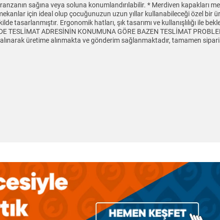
ı ranzanın sağına veya soluna konumlandırılabilir. * Merdiven kapakları ment
ekanlar için ideal olup çocuğunuzun uzun yıllar kullanabileceği özel bir ü
e tasarlanmıştır. Ergonomik hatları, şık tasarımı ve kullanışlılığı ile bek
ERDE TESLİMAT ADRESİNİN KONUMUNA GÖRE BAZEN TESLİMAT PROBLEMİ
i alınarak üretime alınmakta ve gönderim sağlanmaktadır, tamamen sipariş 