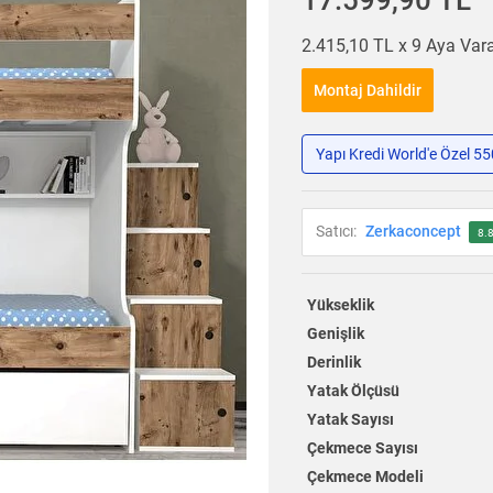
17.599,90 TL
2.415,10 TL x 9 Aya Va
Montaj Dahildir
Yapı Kredi World'e Özel 5
Satıcı:
Zerkaconcept
8.
Yükseklik
Genişlik
Derinlik
Yatak Ölçüsü
Yatak Sayısı
Çekmece Sayısı
Çekmece Modeli