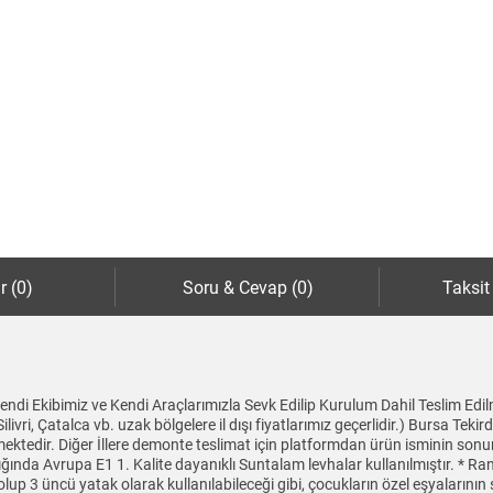
r (0)
Soru & Cevap (0)
Taksit
i Ekibimiz ve Kendi Araçlarımızla Sevk Edilip Kurulum Dahil Teslim Edilme
Silivri, Çatalca vb. uzak bölgelere il dışı fiyatlarımız geçerlidir.) Bursa T
mektedir. Diğer İllere demonte teslimat için platformdan ürün isminin sonu
ında Avrupa E1 1. Kalite dayanıklı Suntalam levhalar kullanılmıştır. * Ranz
 olup 3 üncü yatak olarak kullanılabileceği gibi, çocukların özel eşyaların