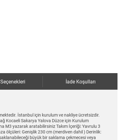
 Seçenekleri
İade Koşulları
ktedir. İstanbul için kurulum ve nakliye ücretsizdir.
ekirdağ Kocaeli Sakarya Yalova Düzce için Kurulum
na M3 yazarak aratabilirsiniz Takım İçeriği: Yavrulu 3
a ölçüleri: Genişlik 230 cm (merdiven dahil ) Derinlik:
ın saklanabileceği büyük bir saklama çekmecesi veya