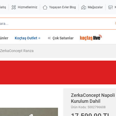
Satış
Hizmetlerimiz
Yaşayan Evler Blog
Mağazalar
ünler
Koçtaş Outlet ⭐
Çok Satanlar
ZerkaConcept Ranza
ZerkaConcept
Napoli
Kurulum Dahil
Ürün Kodu: 5002796608