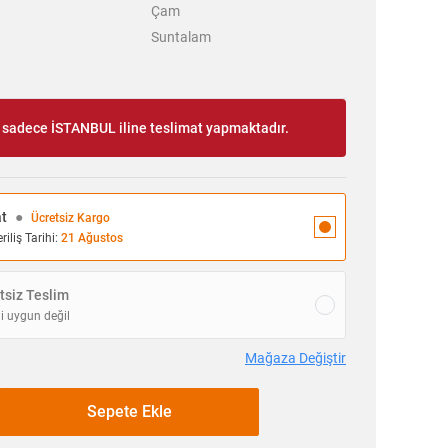
Çam
Suntalam
ı sadece İSTANBUL iline teslimat yapmaktadır.
at
●
Ücretsiz Kargo
iliş Tarihi:
21 Ağustos
siz Teslim
i uygun değil
Mağaza Değiştir
Sepete Ekle