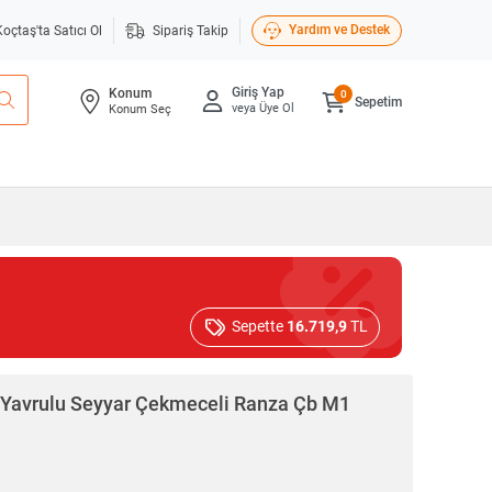
Yardım ve Destek
Koçtaş'ta Satıcı Ol
Sipariş Takip
Giriş Yap
Konum
0
Sepetim
veya Üye Ol
Konum Seç
Sepette
16.719,9
TL
 Yavrulu Seyyar Çekmeceli Ranza Çb M1