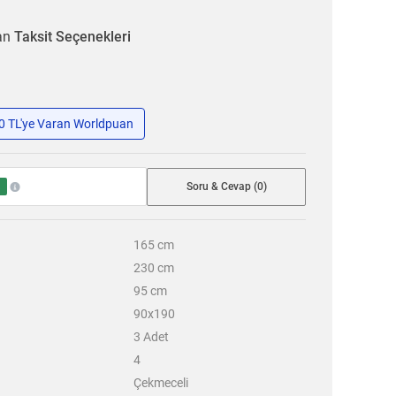
ran
Taksit Seçenekleri
50 TL'ye Varan Worldpuan
Soru & Cevap (0)
8
165
cm
230
cm
95
cm
90x190
3
Adet
4
Çekmeceli