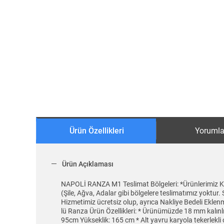
Ürün Özellikleri
Yorumla
Ürün Açıklaması
NAPOLİ RANZA M1 Teslimat Bölgeleri: *Ürünlerimiz Kend
(Şile, Ağva, Adalar gibi bölgelere teslimatımız yoktur. 
Hizmetimiz ücretsiz olup, ayrıca Nakliye Bedeli Eklen
lü Ranza Ürün Özellikleri: * Ürünümüzde 18 mm kalınlığ
95cm Yükseklik: 165 cm * Alt yavru karyola tekerlekli