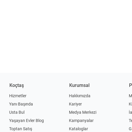
Koçtaş
Kurumsal
P
Hizmetler
Hakkımızda
M
Yanı Başında
Kariyer
K
Usta Bul
Medya Merkezi
İ
Yaşayan Evler Blog
Kampanyalar
T
Toptan Satış
Kataloglar
Gi