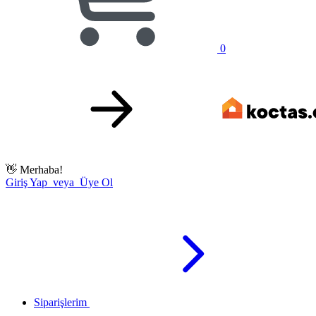
0
👋
Merhaba!
Giriş Yap veya Üye Ol
Siparişlerim