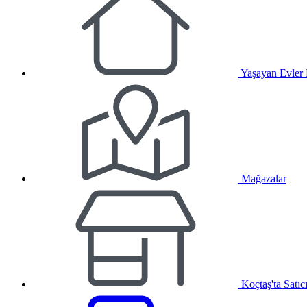
Yaşayan Evler
Mağazalar
Koçtaş'ta Satıc