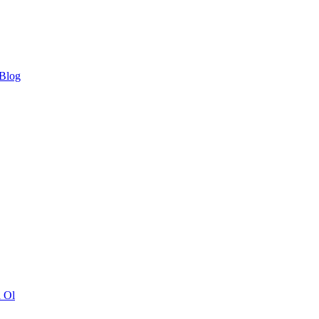
 Blog
ı Ol