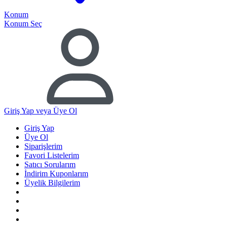
Konum
Konum Seç
Giriş Yap
veya Üye Ol
Giriş Yap
Üye Ol
Siparişlerim
Favori Listelerim
Satıcı Sorularım
İndirim Kuponlarım
Üyelik Bilgilerim