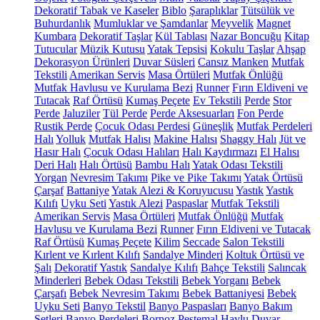
Dekoratif Tabak ve Kaseler
Biblo
Şaraplıklar
Tütsülük ve
Buhurdanlık
Mumluklar ve Şamdanlar
Meyvelik
Magnet
Kumbara
Dekoratif Taşlar
Kül Tablası
Nazar Boncuğu
Kitap
Tutucular
Müzik Kutusu
Yatak Tepsisi
Kokulu Taşlar
Ahşap
Dekorasyon Ürünleri
Duvar Süsleri
Cansız Manken
Mutfak
Tekstili
Amerikan Servis
Masa Örtüleri
Mutfak Önlüğü
Mutfak Havlusu ve Kurulama Bezi
Runner
Fırın Eldiveni ve
Tutacak
Raf Örtüsü
Kumaş Peçete
Ev Tekstili
Perde
Stor
Perde
Jaluziler
Tül Perde
Perde Aksesuarları
Fon Perde
Rustik Perde
Çocuk Odası Perdesi
Güneşlik
Mutfak Perdeleri
Halı
Yolluk
Mutfak Halısı
Makine Halısı
Shaggy Halı
Jüt ve
Hasır Halı
Çocuk Odası Halıları
Halı Kaydırmazı
El Halısı
Deri Halı
Halı Örtüsü
Bambu Halı
Yatak Odası Tekstili
Yorgan
Nevresim Takımı
Pike ve Pike Takımı
Yatak Örtüsü
Çarşaf
Battaniye
Yatak Alezi & Koruyucusu
Yastık
Yastık
Kılıfı
Uyku Seti
Yastık Alezi
Paspaslar
Mutfak Tekstili
Amerikan Servis
Masa Örtüleri
Mutfak Önlüğü
Mutfak
Havlusu ve Kurulama Bezi
Runner
Fırın Eldiveni ve Tutacak
Raf Örtüsü
Kumaş Peçete
Kilim
Seccade
Salon Tekstili
Kırlent ve Kırlent Kılıfı
Sandalye Minderi
Koltuk Örtüsü ve
Şalı
Dekoratif Yastık
Sandalye Kılıfı
Bahçe Tekstili
Salıncak
Minderleri
Bebek Odası Tekstili
Bebek Yorganı
Bebek
Çarşafı
Bebek Nevresim Takımı
Bebek Battaniyesi
Bebek
Uyku Seti
Banyo Tekstil
Banyo Paspasları
Banyo Bakım
Setleri
Banyo Perdeleri
Bornoz
Peştemal
Havlu
Duvar