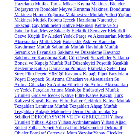
Hazırlama
Mutfak Tartısı
Mikser
Kıyma Makinesi
Blender
Doğrayıcı ve Rondolar
Meyve Kurutma Makinesi
Dondurma
Makinesi
Hamur Yoğurma Makinesi ve Mutfak Şefleri
Yoğurt
Makinesi
Mutfak Robotu
İçecek Hazırlama
Narenciye
Sıkacağı
Çay Makineleri
Kahve Makinesi
Kettle ve Su
Isıtıcılar
Katı Meyve Sıkacağı
Elektrikli Semaver
Elektrikli
Cezve
Küçük Ev Aletleri Yedek Parça ve Aksesuarları
Mutfak
Aksesuarları
Mutfak Seti
Bulaşıklık
Askı ve Kancalar
Kaydırmaz
Mutfak Sabunluk
Mutfak Havluluk
Mutfak
Seramik ve Fayansları
Saklama ve Düzenleme
Kavanoz
Saklama ve Karıştırma Kabı
Çöp Poşeti
Sebzelikler
Saklama
Bonesi ve Kapağı
Mutfak Raf Düzenleyici
Poşetlik
Kaşıklık
Beslenme Kutusu
Damacana Pompası
Ekmeklik
Sefer Tası
Streç Film
Peçete Yüzüğü
Kavanoz Kapağı
Pipet
Buzdolabı
Poşeti
Doypack
Su Arıtma Cihazları ve Aksesuarları
Su
Arıtma Cihazları
Su Arıtma Filtreleri
Su Arıtma Aksesuarları
ve Yedek Parçaları
Arıtma Musluğu
Endüstriyel Mutfak
Ürünleri
Gıda ve İçecek
Kahve
Filtre Kahve Kağıdı
Türk
Kahvesi
Kapsül Kahve
Filtre Kahve
Çekirdek Kahve
Mutfak
Tezgahları
Laminant Mutfak Tezgahları
Ahşap Mutfak
Tezgahları
Bulaşık Makineleri
Derin Dondurucular
Su
Sebilleri
DEKORASYON VE EV GEREÇLERİ
Yılbaşı
Ürünleri
Yılbaşı Ağacı
Yılbaşı Aydınlatmaları
Yılbaşı Ağacı
Süsleri
Yılbaşı Sepeti
Yılbaşı Parti Malzemeleri
Dekoratif
Objeler
Fotoğraf Çerçevesi
Mum
Vazolar
Yapay Çiçekler