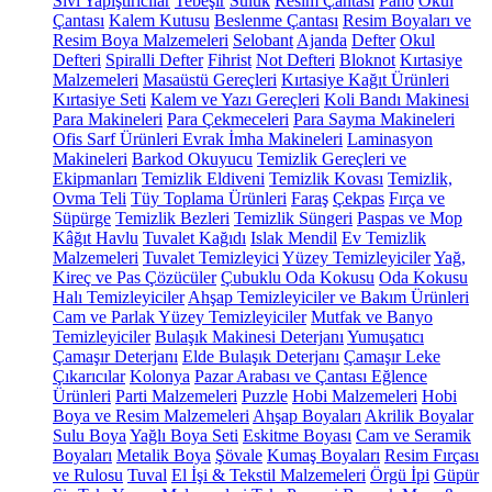
Sıvı Yapıştırıcılar
Tebeşir
Suluk
Resim Çantası
Pano
Okul
Çantası
Kalem Kutusu
Beslenme Çantası
Resim Boyaları ve
Resim Boya Malzemeleri
Selobant
Ajanda
Defter
Okul
Defteri
Spiralli Defter
Fihrist
Not Defteri
Bloknot
Kırtasiye
Malzemeleri
Masaüstü Gereçleri
Kırtasiye Kağıt Ürünleri
Kırtasiye Seti
Kalem ve Yazı Gereçleri
Koli Bandı Makinesi
Para Makineleri
Para Çekmeceleri
Para Sayma Makineleri
Ofis Sarf Ürünleri
Evrak İmha Makineleri
Laminasyon
Makineleri
Barkod Okuyucu
Temizlik Gereçleri ve
Ekipmanları
Temizlik Eldiveni
Temizlik Kovası
Temizlik,
Ovma Teli
Tüy Toplama Ürünleri
Faraş
Çekpas
Fırça ve
Süpürge
Temizlik Bezleri
Temizlik Süngeri
Paspas ve Mop
Kâğıt Havlu
Tuvalet Kağıdı
Islak Mendil
Ev Temizlik
Malzemeleri
Tuvalet Temizleyici
Yüzey Temizleyiciler
Yağ,
Kireç ve Pas Çözücüler
Çubuklu Oda Kokusu
Oda Kokusu
Halı Temizleyiciler
Ahşap Temizleyiciler ve Bakım Ürünleri
Cam ve Parlak Yüzey Temizleyiciler
Mutfak ve Banyo
Temizleyiciler
Bulaşık Makinesi Deterjanı
Yumuşatıcı
Çamaşır Deterjanı
Elde Bulaşık Deterjanı
Çamaşır Leke
Çıkarıcılar
Kolonya
Pazar Arabası ve Çantası
Eğlence
Ürünleri
Parti Malzemeleri
Puzzle
Hobi Malzemeleri
Hobi
Boya ve Resim Malzemeleri
Ahşap Boyaları
Akrilik Boyalar
Sulu Boya
Yağlı Boya Seti
Eskitme Boyası
Cam ve Seramik
Boyaları
Metalik Boya
Şövale
Kumaş Boyaları
Resim Fırçası
ve Rulosu
Tuval
El İşi & Tekstil Malzemeleri
Örgü İpi
Güpür