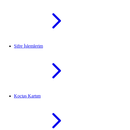
Şifre İşlemlerim
Koçtaş Kartım