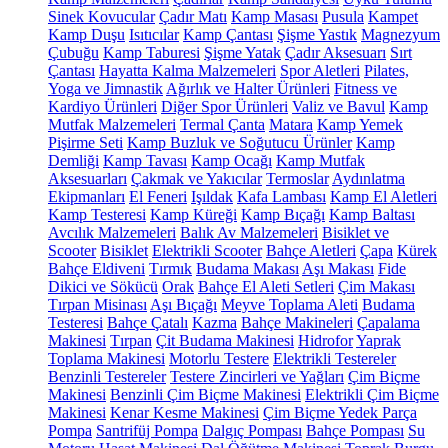
Sinek Kovucular
Çadır Matı
Kamp Masası
Pusula
Kampet
Kamp Duşu
Isıtıcılar
Kamp Çantası
Şişme Yastık
Magnezyum
Çubuğu
Kamp Taburesi
Şişme Yatak
Çadır Aksesuarı
Sırt
Çantası
Hayatta Kalma Malzemeleri
Spor Aletleri
Pilates,
Yoga ve Jimnastik
Ağırlık ve Halter Ürünleri
Fitness ve
Kardiyo Ürünleri
Diğer Spor Ürünleri
Valiz ve Bavul
Kamp
Mutfak Malzemeleri
Termal Çanta
Matara
Kamp Yemek
Pişirme Seti
Kamp Buzluk ve Soğutucu Ürünler
Kamp
Demliği
Kamp Tavası
Kamp Ocağı
Kamp Mutfak
Aksesuarları
Çakmak ve Yakıcılar
Termoslar
Aydınlatma
Ekipmanları
El Feneri
Işıldak
Kafa Lambası
Kamp El Aletleri
Kamp Testeresi
Kamp Küreği
Kamp Bıçağı
Kamp Baltası
Avcılık Malzemeleri
Balık Av Malzemeleri
Bisiklet ve
Scooter
Bisiklet
Elektrikli Scooter
Bahçe Aletleri
Çapa
Kürek
Bahçe Eldiveni
Tırmık
Budama Makası
Aşı Makası
Fide
Dikici ve Sökücü
Orak
Bahçe El Aleti Setleri
Çim Makası
Tırpan Misinası
Aşı Bıçağı
Meyve Toplama Aleti
Budama
Testeresi
Bahçe Çatalı
Kazma
Bahçe Makineleri
Çapalama
Makinesi
Tırpan
Çit Budama Makinesi
Hidrofor
Yaprak
Toplama Makinesi
Motorlu Testere
Elektrikli Testereler
Benzinli Testereler
Testere Zincirleri ve Yağları
Çim Biçme
Makinesi
Benzinli Çim Biçme Makinesi
Elektrikli Çim Biçme
Makinesi
Kenar Kesme Makinesi
Çim Biçme Yedek Parça
Pompa
Santrifüj Pompa
Dalgıç Pompası
Bahçe Pompası
Su