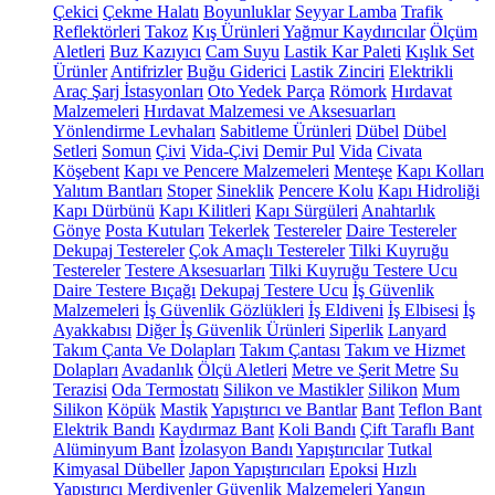
Çekici
Çekme Halatı
Boyunluklar
Seyyar Lamba
Trafik
Reflektörleri
Takoz
Kış Ürünleri
Yağmur Kaydırıcılar
Ölçüm
Aletleri
Buz Kazıyıcı
Cam Suyu
Lastik Kar Paleti
Kışlık Set
Ürünler
Antifrizler
Buğu Giderici
Lastik Zinciri
Elektrikli
Araç Şarj İstasyonları
Oto Yedek Parça
Römork
Hırdavat
Malzemeleri
Hırdavat Malzemesi ve Aksesuarları
Yönlendirme Levhaları
Sabitleme Ürünleri
Dübel
Dübel
Setleri
Somun
Çivi
Vida-Çivi
Demir Pul
Vida
Civata
Köşebent
Kapı ve Pencere Malzemeleri
Menteşe
Kapı Kolları
Yalıtım Bantları
Stoper
Sineklik
Pencere Kolu
Kapı Hidroliği
Kapı Dürbünü
Kapı Kilitleri
Kapı Sürgüleri
Anahtarlık
Gönye
Posta Kutuları
Tekerlek
Testereler
Daire Testereler
Dekupaj Testereler
Çok Amaçlı Testereler
Tilki Kuyruğu
Testereler
Testere Aksesuarları
Tilki Kuyruğu Testere Ucu
Daire Testere Bıçağı
Dekupaj Testere Ucu
İş Güvenlik
Malzemeleri
İş Güvenlik Gözlükleri
İş Eldiveni
İş Elbisesi
İş
Ayakkabısı
Diğer İş Güvenlik Ürünleri
Siperlik
Lanyard
Takım Çanta Ve Dolapları
Takım Çantası
Takım ve Hizmet
Dolapları
Avadanlık
Ölçü Aletleri
Metre ve Şerit Metre
Su
Terazisi
Oda Termostatı
Silikon ve Mastikler
Silikon
Mum
Silikon
Köpük
Mastik
Yapıştırıcı ve Bantlar
Bant
Teflon Bant
Elektrik Bandı
Kaydırmaz Bant
Koli Bandı
Çift Taraflı Bant
Alüminyum Bant
İzolasyon Bandı
Yapıştırıcılar
Tutkal
Kimyasal Dübeller
Japon Yapıştırıcıları
Epoksi
Hızlı
Yapıştırıcı
Merdivenler
Güvenlik Malzemeleri
Yangın