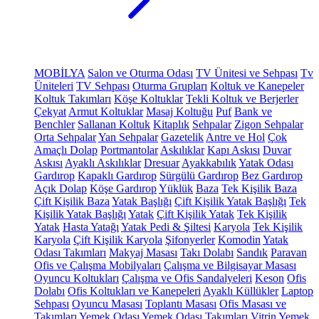
MOBİLYA
Salon ve Oturma Odası
TV Ünitesi ve Sehpası
Tv
Üniteleri
TV Sehpası
Oturma Grupları
Koltuk ve Kanepeler
Koltuk Takımları
Köşe Koltuklar
Tekli Koltuk ve Berjerler
Çekyat
Armut Koltuklar
Masaj Koltuğu
Puf
Bank ve
Benchler
Sallanan Koltuk
Kitaplık
Sehpalar
Zigon Sehpalar
Orta Sehpalar
Yan Sehpalar
Gazetelik
Antre ve Hol
Çok
Amaçlı Dolap
Portmantolar
Askılıklar
Kapı Askısı
Duvar
Askısı
Ayaklı Askılıklar
Dresuar
Ayakkabılık
Yatak Odası
Gardırop
Kapaklı Gardırop
Sürgülü Gardırop
Bez Gardırop
Açık Dolap
Köşe Gardırop
Yüklük
Baza
Tek Kişilik Baza
Çift Kişilik Baza
Yatak Başlığı
Çift Kişilik Yatak Başlığı
Tek
Kişilik Yatak Başlığı
Yatak
Çift Kişilik Yatak
Tek Kişilik
Yatak
Hasta Yatağı
Yatak Pedi & Şiltesi
Karyola
Tek Kişilik
Karyola
Çift Kişilik Karyola
Şifonyerler
Komodin
Yatak
Odası Takımları
Makyaj Masası
Takı Dolabı
Sandık
Paravan
Ofis ve Çalışma Mobilyaları
Çalışma ve Bilgisayar Masası
Oyuncu Koltukları
Çalışma ve Ofis Sandalyeleri
Keson
Ofis
Dolabı
Ofis Koltukları ve Kanepeleri
Ayaklı Küllükler
Laptop
Sehpası
Oyuncu Masası
Toplantı Masası
Ofis Masası ve
Takımları
Yemek Odası
Yemek Odası Takımları
Vitrin
Yemek