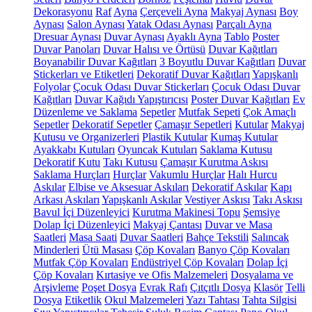
Dekorasyonu
Raf
Ayna
Çerçeveli Ayna
Makyaj Aynası
Boy
Aynası
Salon Aynası
Yatak Odası Aynası
Parçalı Ayna
Dresuar Aynası
Duvar Aynası
Ayaklı Ayna
Tablo
Poster
Duvar Panoları
Duvar Halısı ve Örtüsü
Duvar Kağıtları
Boyanabilir Duvar Kağıtları
3 Boyutlu Duvar Kağıtları
Duvar
Stickerları ve Etiketleri
Dekoratif Duvar Kağıtları
Yapışkanlı
Folyolar
Çocuk Odası Duvar Stickerları
Çocuk Odası Duvar
Kağıtları
Duvar Kağıdı Yapıştırıcısı
Poster Duvar Kağıtları
Ev
Düzenleme ve Saklama
Sepetler
Mutfak Sepeti
Çok Amaçlı
Sepetler
Dekoratif Sepetler
Çamaşır Sepetleri
Kutular
Makyaj
Kutusu ve Organizerleri
Plastik Kutular
Kumaş Kutular
Ayakkabı Kutuları
Oyuncak Kutuları
Saklama Kutusu
Dekoratif Kutu
Takı Kutusu
Çamaşır Kurutma Askısı
Saklama Hurçları
Hurçlar
Vakumlu Hurçlar
Halı Hurcu
Askılar
Elbise ve Aksesuar Askıları
Dekoratif Askılar
Kapı
Arkası Askıları
Yapışkanlı Askılar
Vestiyer Askısı
Takı Askısı
Bavul İçi Düzenleyici
Kurutma Makinesi Topu
Şemsiye
Dolap İçi Düzenleyici
Makyaj Çantası
Duvar ve Masa
Saatleri
Masa Saati
Duvar Saatleri
Bahçe Tekstili
Salıncak
Minderleri
Ütü Masası
Çöp Kovaları
Banyo Çöp Kovaları
Mutfak Çöp Kovaları
Endüstriyel Çöp Kovaları
Dolap İçi
Çöp Kovaları
Kırtasiye ve Ofis Malzemeleri
Dosyalama ve
Arşivleme
Poşet Dosya
Evrak Rafı
Çıtçıtlı Dosya
Klasör
Telli
Dosya
Etiketlik
Okul Malzemeleri
Yazı Tahtası
Tahta Silgisi