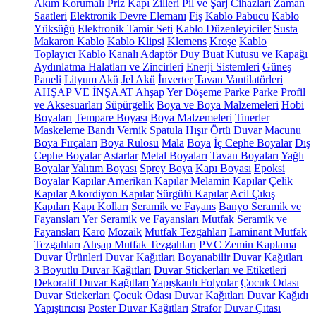
Akım Korumalı Priz
Kapı Zilleri
Pil ve Şarj Cihazları
Zaman
Saatleri
Elektronik Devre Elemanı
Fiş
Kablo Pabucu
Kablo
Yüksüğü
Elektronik Tamir Seti
Kablo Düzenleyiciler
Susta
Makaron Kablo
Kablo Klipsi
Klemens
Kroşe
Kablo
Toplayıcı
Kablo Kanalı
Adaptör
Duy
Buat Kutusu ve Kapağı
Aydınlatma Halatları ve Zincirleri
Enerji Sistemleri
Güneş
Paneli
Lityum Akü
Jel Akü
İnverter
Tavan Vantilatörleri
AHŞAP VE İNŞAAT
Ahşap Yer Döşeme
Parke
Parke Profil
ve Aksesuarları
Süpürgelik
Boya ve Boya Malzemeleri
Hobi
Boyaları
Tempare Boyası
Boya Malzemeleri
Tinerler
Maskeleme Bandı
Vernik
Spatula
Hışır Örtü
Duvar Macunu
Boya Fırçaları
Boya Rulosu
Mala
Boya
İç Cephe Boyalar
Dış
Cephe Boyalar
Astarlar
Metal Boyaları
Tavan Boyaları
Yağlı
Boyalar
Yalıtım Boyası
Sprey Boya
Kapı Boyası
Epoksi
Boyalar
Kapılar
Amerikan Kapılar
Melamin Kapılar
Çelik
Kapılar
Akordiyon Kapılar
Sürgülü Kapılar
Acil Çıkış
Kapıları
Kapı Kolları
Seramik ve Fayans
Banyo Seramik ve
Fayansları
Yer Seramik ve Fayansları
Mutfak Seramik ve
Fayansları
Karo
Mozaik
Mutfak Tezgahları
Laminant Mutfak
Tezgahları
Ahşap Mutfak Tezgahları
PVC Zemin Kaplama
Duvar Ürünleri
Duvar Kağıtları
Boyanabilir Duvar Kağıtları
3 Boyutlu Duvar Kağıtları
Duvar Stickerları ve Etiketleri
Dekoratif Duvar Kağıtları
Yapışkanlı Folyolar
Çocuk Odası
Duvar Stickerları
Çocuk Odası Duvar Kağıtları
Duvar Kağıdı
Yapıştırıcısı
Poster Duvar Kağıtları
Strafor
Duvar Çıtası