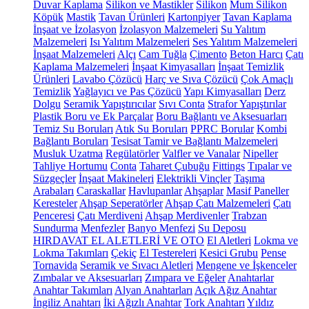
Duvar Kaplama
Silikon ve Mastikler
Silikon
Mum Silikon
Köpük
Mastik
Tavan Ürünleri
Kartonpiyer
Tavan Kaplama
İnşaat ve İzolasyon
İzolasyon Malzemeleri
Su Yalıtım
Malzemeleri
Isı Yalıtım Malzemeleri
Ses Yalıtım Malzemeleri
İnşaat Malzemeleri
Alçı
Cam Tuğla
Çimento
Beton Harcı
Çatı
Kaplama Malzemeleri
İnşaat Kimyasalları
İnşaat Temizlik
Ürünleri
Lavabo Çözücü
Harç ve Sıva Çözücü
Çok Amaçlı
Temizlik
Yağlayıcı ve Pas Çözücü
Yapı Kimyasalları
Derz
Dolgu
Seramik Yapıştırıcılar
Sıvı Conta
Strafor Yapıştırılar
Plastik Boru ve Ek Parçalar
Boru Bağlantı ve Aksesuarları
Temiz Su Boruları
Atık Su Boruları
PPRC Borular
Kombi
Bağlantı Boruları
Tesisat Tamir ve Bağlantı Malzemeleri
Musluk Uzatma
Regülatörler
Valfler ve Vanalar
Nipeller
Tahliye Hortumu
Conta
Taharet Çubuğu
Fittings
Tıpalar ve
Süzgeçler
İnşaat Makineleri
Elektrikli Vinçler
Taşıma
Arabaları
Caraskallar
Havlupanlar
Ahşaplar
Masif Paneller
Keresteler
Ahşap Seperatörler
Ahşap Çatı Malzemeleri
Çatı
Penceresi
Çatı Merdiveni
Ahşap Merdivenler
Trabzan
Sundurma
Menfezler
Banyo Menfezi
Su Deposu
HIRDAVAT EL ALETLERİ VE OTO
El Aletleri
Lokma ve
Lokma Takımları
Çekiç
El Testereleri
Kesici Grubu
Pense
Tornavida
Seramik ve Sıvacı Aletleri
Mengene ve İşkenceler
Zımbalar ve Aksesuarları
Zımpara ve Eğeler
Anahtarlar
Anahtar Takımları
Alyan Anahtarları
Açık Ağız Anahtar
İngiliz Anahtarı
İki Ağızlı Anahtar
Tork Anahtarı
Yıldız