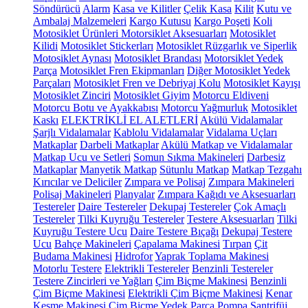
Söndürücü
Alarm
Kasa ve Kilitler
Çelik Kasa
Kilit
Kutu ve
Ambalaj Malzemeleri
Kargo Kutusu
Kargo Poşeti
Koli
Motosiklet Ürünleri
Motorsiklet Aksesuarları
Motosiklet
Kilidi
Motosiklet Stickerları
Motosiklet Rüzgarlık ve Siperlik
Motosiklet Aynası
Motosiklet Brandası
Motorsiklet Yedek
Parça
Motosiklet Fren Ekipmanları
Diğer Motosiklet Yedek
Parçaları
Motosiklet Fren ve Debriyaj Kolu
Motosiklet Kayışı
Motosiklet Zinciri
Motosiklet Giyim
Motorcu Eldiveni
Motorcu Botu ve Ayakkabısı
Motorcu Yağmurluk
Motosiklet
Kaskı
ELEKTRİKLİ EL ALETLERİ
Akülü Vidalamalar
Şarjlı Vidalamalar
Kablolu Vidalamalar
Vidalama Uçları
Matkaplar
Darbeli Matkaplar
Akülü Matkap ve Vidalamalar
Matkap Ucu ve Setleri
Somun Sıkma Makineleri
Darbesiz
Matkaplar
Manyetik Matkap
Sütunlu Matkap
Matkap Tezgahı
Kırıcılar ve Deliciler
Zımpara ve Polisaj
Zımpara Makineleri
Polisaj Makineleri
Planyalar
Zımpara Kağıdı ve Aksesuarları
Testereler
Daire Testereler
Dekupaj Testereler
Çok Amaçlı
Testereler
Tilki Kuyruğu Testereler
Testere Aksesuarları
Tilki
Kuyruğu Testere Ucu
Daire Testere Bıçağı
Dekupaj Testere
Ucu
Bahçe Makineleri
Çapalama Makinesi
Tırpan
Çit
Budama Makinesi
Hidrofor
Yaprak Toplama Makinesi
Motorlu Testere
Elektrikli Testereler
Benzinli Testereler
Testere Zincirleri ve Yağları
Çim Biçme Makinesi
Benzinli
Çim Biçme Makinesi
Elektrikli Çim Biçme Makinesi
Kenar
Kesme Makinesi
Çim Biçme Yedek Parça
Pompa
Santrifüj