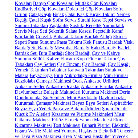
Kovaları
Banyo Çöp Kovaları
Mutfak Çöp Kovaları
Endüstriyel Çöp Kovaları
Dolap İçi Çöp Kovaları
Sofra
Grubu
Çatal,Kaşık,Bıçak
Çatal Kaşık Bıçak Takımı
Yemek
Bıçağı
Çatal
Kaşık
Sofra Servis
Sürahi
Kase
Tepsi
Servis ve
Sunum Tabakları
Yağdanlık
Sosluk, Reçellik
Yumurtalık
Servis Maşa Seti
Şekerlik
Salata Kasesi
Peçetelik
Karaf
Kürdanlık
Çerezlik
Baharat Takımı
Bardak Altlığı
Ekmek
Sepeti
Pasta Sunumu
Pasta Takımı
Kek Fanusu
Bardak
Viski
Bardağı
Su Bardağı
Meşrubat Bardağı
Rakı Bardağı
Kadeh
Bardak Seti
Bira Bardağı
Shot Bardağı
Çay ve Kahve
Sunumu
Sütlük
Kahve Fincanı
Kupa
Fincan Takımı
Çay
Tabakları
Çay Setleri
Çay Fincanı
Çay Bardağı
Çay Kaşığı
Yemek Takımları
Tabaklar
Kahvaltı Takımları
Suluk ve
Matara
Beyaz Eşya
Fırın
Mikrodalga Fırınlar
Mini Fırınlar
Buzdolabı
Çamaşır Makinesi
Ocak
Ankastre Ürünleri
Ankastre Setler
Ankastre Ocaklar
Ankastre Fırınlar
Ankastre
Davlumbazlar
Bulaşık Makineleri
Kurutma Makinesi
Derin
Dondurucular
Su Sebilleri
Mini Buzdolabı
Davlumbazlar
Kurutmalı Çamaşır Makinesi
Beyaz Eşya Setleri
Aspiratörler
Beyaz Eşya Yedek Parça ve Bakım Ürünleri
Şarap Dolabı
Küçük Ev Aletleri
Kızartma ve Pişirme Makineleri
Mısır
Patlatma Makinesi
Fritöz
Ekmek Yapma Makinesi
Ekmek
Kızartma Makinesi
Tost Makinesi
Buharlı Pişirici
Elektrikli
Izgara
Waffle Makinesi
Yumurta Haşlayıcı
Elektrikli Tencere
ve Tava
Pizza Makinesi
Krep Makinesi
Basküller
Yiyecek