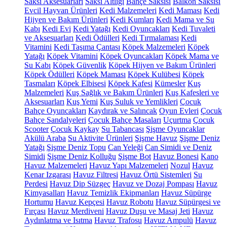
Saksı Aksesuarları
Saksı Altlığı
Bahçe Saksısı
Balkon Saksısı
Evcil Hayvan Ürünleri
Kedi Malzemeleri
Kedi Maması
Kedi
Hijyen ve Bakım Ürünleri
Kedi Kumları
Kedi Mama ve Su
Kabı
Kedi Evi
Kedi Yatağı
Kedi Oyuncakları
Kedi Tuvaleti
ve Aksesuarları
Kedi Ödülleri
Kedi Tırmalaması
Kedi
Vitamini
Kedi Taşıma Çantası
Köpek Malzemeleri
Köpek
Yatağı
Köpek Vitamini
Köpek Oyuncakları
Köpek Mama ve
Su Kabı
Köpek Güvenlik
Köpek Hijyen ve Bakım Ürünleri
Köpek Ödülleri
Köpek Maması
Köpek Kulübesi
Köpek
Tasmaları
Köpek Elbisesi
Köpek Kafesi
Kümesler
Kuş
Malzemeleri
Kuş Sağlık ve Bakım Ürünleri
Kuş Kafesleri ve
Aksesuarları
Kuş Yemi
Kuş Suluk ve Yemlikleri
Çocuk
Bahçe Oyuncakları
Kaydırak ve Salıncak
Oyun Evleri
Çocuk
Bahçe Sandalyeleri
Çocuk Bahçe Masaları
Uçurtma
Çocuk
Scooter
Çocuk Kaykay
Su Tabancası
Şişme Oyuncaklar
Akülü Araba
Su Aktivite Ürünleri
Şişme Havuz
Şişme Deniz
Yatağı
Şişme Deniz Topu
Can Yeleği
Can Simidi ve Deniz
Simidi
Şişme Deniz Kolluğu
Şişme Bot
Havuz Bonesi
Kano
Havuz Malzemeleri
Havuz Yapı Malzemeleri
Nozul
Havuz
Kenar Izgarası
Havuz Filtresi
Havuz Örtü Sistemleri
Su
Perdesi
Havuz Dip Süzgeç
Havuz ve Dozaj Pompası
Havuz
Kimyasalları
Havuz Temizlik Ekipmanları
Havuz Süpürge
Hortumu
Havuz Kepçesi
Havuz Robotu
Havuz Süpürgesi ve
Fırçası
Havuz Merdiveni
Havuz Duşu ve Masaj Jeti
Havuz
Aydınlatma ve Isıtma
Havuz Trafosu
Havuz Ampulü
Havuz