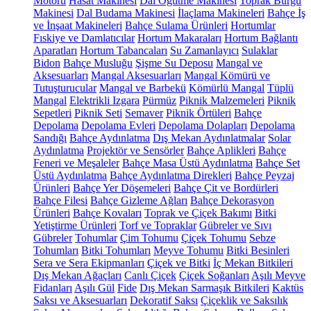
Motoru
Hasat Makinesi
Dal Öğütme Makinesi
Toprak Burgu
Makinesi
Dal Budama Makinesi
İlaçlama Makineleri
Bahçe İş
ve İnşaat Makineleri
Bahçe Sulama Ürünleri
Hortumlar
Fıskiye ve Damlatıcılar
Hortum Makaraları
Hortum Bağlantı
Aparatları
Hortum Tabancaları
Su Zamanlayıcı
Sulaklar
Bidon
Bahçe Musluğu
Şişme Su Deposu
Mangal ve
Aksesuarları
Mangal Aksesuarları
Mangal Kömürü ve
Tutuşturucular
Mangal ve Barbekü
Kömürlü Mangal
Tüplü
Mangal
Elektrikli Izgara
Pürmüz
Piknik Malzemeleri
Piknik
Sepetleri
Piknik Seti
Semaver
Piknik Örtüleri
Bahçe
Depolama
Depolama Evleri
Depolama Dolapları
Depolama
Sandığı
Bahçe Aydınlatma
Dış Mekan Aydınlatmalar
Solar
Aydınlatma
Projektör ve Sensörler
Bahçe Aplikleri
Bahçe
Feneri ve Meşaleler
Bahçe Masa Üstü Aydınlatma
Bahçe Set
Üstü Aydınlatma
Bahçe Aydınlatma Direkleri
Bahçe Peyzaj
Ürünleri
Bahçe Yer Döşemeleri
Bahçe Çit ve Bordürleri
Bahçe Filesi
Bahçe Gizleme Ağları
Bahçe Dekorasyon
Ürünleri
Bahçe Kovaları
Toprak ve Çiçek Bakımı
Bitki
Yetiştirme Ürünleri
Torf ve Topraklar
Gübreler ve Sıvı
Gübreler
Tohumlar
Çim Tohumu
Çiçek Tohumu
Sebze
Tohumları
Bitki Tohumları
Meyve Tohumu
Bitki Besinleri
Sera ve Sera Ekipmanları
Çiçek ve Bitki
İç Mekan Bitkileri
Dış Mekan Ağaçları
Canlı Çiçek
Çiçek Soğanları
Aşılı Meyve
Fidanları
Aşılı Gül
Fide
Dış Mekan Sarmaşık Bitkileri
Kaktüs
Saksı ve Aksesuarları
Dekoratif Saksı
Çiçeklik ve Saksılık