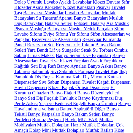
Dolap Uyumlu Lavabo
Ayaklı Lavabolar
Klozet
Duvara Sıfır
Klozetler
Asma Klozetler
Klozet Kapakları
Pisuvar
Tuvalet
Taşı
Batarya ve Musluklar
Lavabo Bataryaları
Mutfak
Bataryaları
Su Tasarruf Aparatı
Banyo Bataryaları
Musluk
Duş Bataryaları
Batarya Setleri
Fotoselli Batarya
Ara Musluk
Pisuvar Musluğu
Batarya ve Musluk Yedek Parçaları
Sifon
Lavabo Sifonu
Eviye Sifonu
Yer Sifonu
Sifon Aksesuarları ve
Parçaları
Rezervuar ve Aksesuarları
Rezervuar Kumanda
Paneli
Rezervuar Seti
Rezervuar İç Takımı
Banyo Bakım
Setleri
Yara Bandı
Lif ve Süngerler
Sıcak Su Torbası
Cımbız
Sabun
Tırnak Makası
Banyo Seramik ve Fayansları
Banyo
Aksesuarları
Tuvalet ve Klozet Fırçaları
Ayaklı Fırçalık ve
Kağıtlık Seti
Duş Rafı
Banyo Aynaları
Banyo Askısı
Banyo
Taburesi
Sabunluk
Sıvı Sabunluk Pompası
Tuvalet Kağıtlığı
Pamukluk
Diş Fırçası Koruma Kabı
Diş Macunu Kutusu
Dispenserler
Sıvı Sabun Dispenseri
Tuvalet Kağıdı Dispenseri
Havlu Dispenseri
Klozet Kapak Örtüsü Dispenseri
El
Kurutma Cihazları
Banyo Etajeri
Banyo Düzenleyicileri
Banyo Seti
Diş Fırçalık
Havluluk
Banyo Kaydırmazı
Duş
Perde Askısı
Yaşlı ve Bedensel Engelli Banyo Ürünleri
Banyo
Havalandırma ve Isıtma
Banyo Aspiratörü
Diğer
Banyo
Tekstil
Banyo Paspasları
Banyo Bakım Setleri
Banyo
Perdeleri
Bornoz
Peştemal
Havlu
MUTFAK
Mutfak
Mobilyaları
Mutfak Dolapları
Hazır Mutfak Dolapları
Çok
Amaçlı Dolap
Mini Mutfak Dolapları
Mutfak Rafları
Köşe