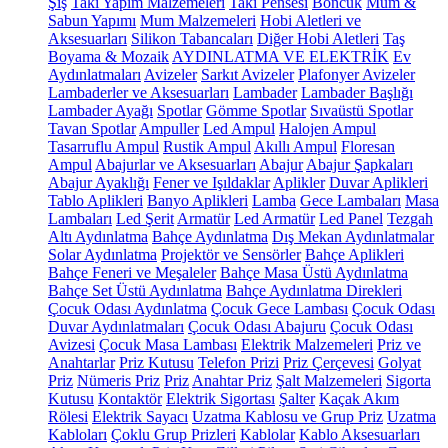
Şiş
Takı Yapım Malzemeleri
Takı Pensesi
Boncuk
Mum &
Sabun Yapımı
Mum Malzemeleri
Hobi Aletleri ve
Aksesuarları
Silikon Tabancaları
Diğer Hobi Aletleri
Taş
Boyama & Mozaik
AYDINLATMA VE ELEKTRİK
Ev
Aydınlatmaları
Avizeler
Sarkıt Avizeler
Plafonyer Avizeler
Lambaderler ve Aksesuarları
Lambader
Lambader Başlığı
Lambader Ayağı
Spotlar
Gömme Spotlar
Sıvaüstü Spotlar
Tavan Spotlar
Ampuller
Led Ampul
Halojen Ampul
Tasarruflu Ampul
Rustik Ampul
Akıllı Ampul
Floresan
Ampul
Abajurlar ve Aksesuarları
Abajur
Abajur Şapkaları
Abajur Ayaklığı
Fener ve Işıldaklar
Aplikler
Duvar Aplikleri
Tablo Aplikleri
Banyo Aplikleri
Lamba
Gece Lambaları
Masa
Lambaları
Led Şerit
Armatür
Led Armatür
Led Panel
Tezgah
Altı Aydınlatma
Bahçe Aydınlatma
Dış Mekan Aydınlatmalar
Solar Aydınlatma
Projektör ve Sensörler
Bahçe Aplikleri
Bahçe Feneri ve Meşaleler
Bahçe Masa Üstü Aydınlatma
Bahçe Set Üstü Aydınlatma
Bahçe Aydınlatma Direkleri
Çocuk Odası Aydınlatma
Çocuk Gece Lambası
Çocuk Odası
Duvar Aydınlatmaları
Çocuk Odası Abajuru
Çocuk Odası
Avizesi
Çocuk Masa Lambası
Elektrik Malzemeleri
Priz ve
Anahtarlar
Priz Kutusu
Telefon Prizi
Priz Çerçevesi
Golyat
Priz
Nümeris Priz
Priz
Anahtar Priz
Şalt Malzemeleri
Sigorta
Kutusu
Kontaktör
Elektrik Sigortası
Şalter
Kaçak Akım
Rölesi
Elektrik Sayacı
Uzatma Kablosu ve Grup Priz
Uzatma
Kabloları
Çoklu Grup Prizleri
Kablolar
Kablo Aksesuarları