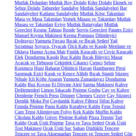
Mutfak Dolapları
Mutfak Boy Dolabı
Kiler Dolabı
Ekmek ve
Sebze Dolabı
Tabureler
Sandalye
Mutfak Sandalyeleri
Bar
Sandalyeleri
Katlanır Sandalyeler
Mutfak Köşe Takımları
Masa ve Masa Takımları
Yemek Masası ve Takımları
Mutfak
Masası ve Takımları
Eviye
Mutfak Bataryaları
Mutfak
Gereçleri
Kesme Tahtası
Rende
Servis Gereçleri
Patates Ezici
Manuel Kıyma Makinesi
Krema Pompası
Dilimleyici
Doğrayıcı
Yumurta Fırçası
Bıçak ve Bıçak Setleri
Yağ
Sıçratmaz
Soyucu, Oyacak
Ölçü Kabı ve Kaşığı
Merdane ve
Oklava
Hamur Açma Matı
Fındık Kıracağı ve Ceviz Kıracağı
Elek
Dondurma Kaşığı
Buz Kalıbı
Bıçak Bileyici Masat
Açacak ve Tirbuşon
Çekirdek Çıkarıcı
Çırpıcı
Sebze
Kurutucu
Huni
Baharat Öğütücü
Havan
Hamburger Presi
Sarımsak Ezici
Kaşık ve Kepçe Altlığı
Bıçak Standı
Süzgeç
Nihale
İçli Köfte Aparatı
Yumurta Zamanlayıcı
Dondurma
Kalıbı
Buz Kovası
Et Dövme Aleti
Sarma Makinesi
Kahve
Değirmenleri
Limon Sıkacağı
Pişirme Grubu
Çay ve Kahve
Demleme
French Press
Dripper
Chemex
Cezve
Çay Süzgeci
Demlik
Moka Pot
Çaydanlık
Kahve Filtresi
Sifon Kahve
Fırında Pişirme
Pasta Kalıbı
Kurabiye Kalıbı
Fırın Tepsisi
Cam Tepsi
Alüminyum Folyo
Kek Kalıbı
Muffin Kalıbı
Çikolata Kalıbı
Güveç
Pişirme Kağıdı
Pizza Tepsisi
Tart
Kalıbı
Ocak Üstü Pişirme
Tava ve Tava Setleri
Ocak Üstü
Tost Makinesi
Ocak Üstü Sac
Sahan
Düdüklü Tencere
Tencere ve Tava Aksesuarları
Tencere ve Tencere Setleri
Çöp