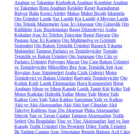
Anahtar ve Takımları
Kurbağcık Anahtarı
Kombine Anahtar
ve Takımları
Boru Anahtarı
Keskiler
Keser
Kargaburun
Balyoz
Balta
Kesici Aletler
Makas
Maket Bıçağı
Iskarpela
Oto Ürünleri
Lastik
Yaz Lastiği
Kış Lastiği
4 Mevsim Lastik
Oto Teknik Malzemeler
Araç İçi Aksesuar
Oto Güneşlik
Oto
Küllükler
Araç Buzdolapları
Bagaj Düzenleyici
Araba
Kokuları
Araç İçi Telefon Tutucular
Bagaj Havuzu
Oto
Paspası
Araç İçi Kamera
Oto Multimedya ve Görüntü
Sistemleri
Oto Bakım Temizlik Ürünleri
Basınçlı Yıkama
Makineleri
Tampon Parlatıcı ve Temizleyiciler
Torpido
Temizlik ve Bakım Ürünleri
Oto Şampuan
Oto Cila ve
Parlatıcı Ürünleri
Polyester Macun
Oto Cam Bakım Ürünleri
ve Temizleyiciler
Mikrofiber Bez
Araç Temizlik Seti
Araç
Boyaları
Araç Süpürgeleri
Araba Çizik Giderici
Motor
Temizleyici ve Bakım Ürünleri
Radyatör Temizleyiciler
Oto
Koltuk Kılıfı
Lastik Ekipmanları
Hava Kompresörü
Bijon
Anahtarı
Sibop ve Sibop Kapağı
Lastik Tamir Kiti
Kriko
Yağ
Motor Katkıları
Hidrolik Yağlar
Motor Yağı
Motor Yağı
Katkısı
Gres Yağı
Yakıt Katkısı
Şanzıman Yağı ve Katkısı
Akü ve Akü Aksesuarları
Akü
Akü Şarj Cihazları
Akü
Takviye Kablosu
Araç Dış Aksesuar
Plaka Aksesuarları
Silecek
Yan ve Tavan Çıtaları
Tampon Aksesuarları
Trafik
Setleri
Oto Brandaları
Vinç ve Vinç Aksesuarları
Jant ve Jant
Kapağı
Trafik Ürünleri
Oto Projektör
Diğer Trafik Ürünleri
İlk Yardım Çantası
Araç Sigortaları
Benzin Bidonu
Acil Çıkış