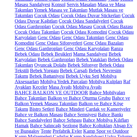
Masası Sandalyesi
Konsol
Servis Masaları
Masa ve Masa
Takımları
Yemek Masası ve Takımları
Mutfak Masası ve
Takımları
Çocuk Odası
Çocuk Odası Duvar Stickerları
Çocuk
Odası Duvar Kağıtları
Çocuk Odası Sandalyeleri
Çocuk
Odası Gardıropları
Çocuk Odası Masası
Çocuk Odası Bazası
Çocuk Odası Takımları
Çocuk Odası Komodini
Çocuk Odası
Karyolaları
Genç Odası
Genç Odası Takımları
Genç Odası
Komodini
Genç Odası Şifonyerleri
Genç Odası Bazaları
Genç Odası Gardıropları
Genç Odası Karyolaları
Ranza
Bebek Odası
Bebek Beşikleri
Mama Sandalyesi
Bebek
Karyolaları
Bebek Gardıropları
Bebek Yatakları
Bebek Odası
Takımları
Oyuncak Dolabı
Bebek Şifonyer
Bebek Odası
Tekstili
Bebek Yorganı
Bebek Çarşafı
Bebek Nevresim
Takımı
Bebek Battaniyesi
Bebek Uyku Seti
Mobilya
Aksesuarları
Mobilya Yedek Parçaları
Mobilya Kulpları
Raf
Ayakları
Keçeler
Masa Ayağı
Mobilya Ayağı
BAHÇE,BALKON VE OUTDOOR
Bahçe Mobilyaları
Bahçe Takımları
Balkon ve Bahçe Oturma Grubu
Bahçe ve
Balkon Yemek Masası Takımları
Balkon ve Bahçe Köşe
Takımı
Bistro Setleri
Bahçe Minderi
Çardak ve Kameriyeler
Bahçe ve Balkon Masası
Bahçe Şemsiyesi
Bahçe Bankı
Bahçe Sandalyeleri
Bahçe Sehpası
Bahçe Mobilya Kılıfları
Hamak
Bahçe Salıncağı
Şezlong
Bahçe Koltukları
Ahşap Ev
ve Bungalov
Tente
Prefabrik Evler
Kamp Spor ve Outdoor
Kamp Malzemeleri
Çadırlar
Kamp Sandalyesi
Uyku Tulumu