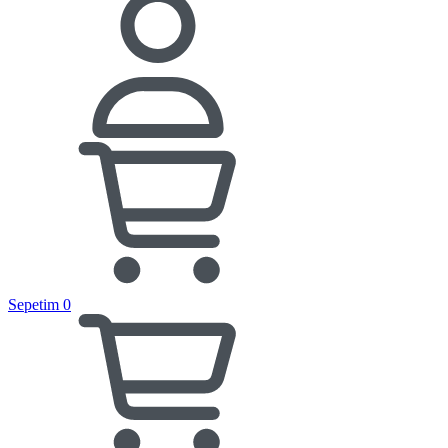
Sepetim
0