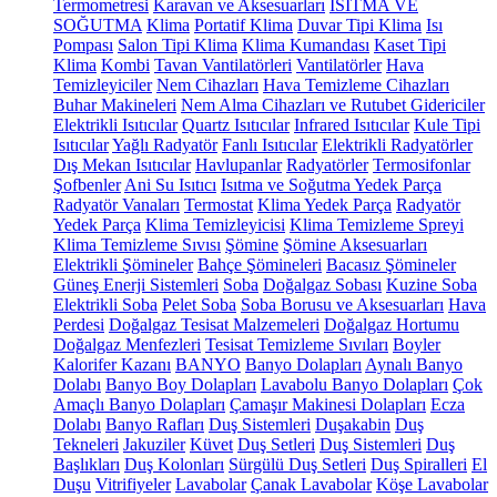
Termometresi
Karavan ve Aksesuarları
ISITMA VE
SOĞUTMA
Klima
Portatif Klima
Duvar Tipi Klima
Isı
Pompası
Salon Tipi Klima
Klima Kumandası
Kaset Tipi
Klima
Kombi
Tavan Vantilatörleri
Vantilatörler
Hava
Temizleyiciler
Nem Cihazları
Hava Temizleme Cihazları
Buhar Makineleri
Nem Alma Cihazları ve Rutubet Gidericiler
Elektrikli Isıtıcılar
Quartz Isıtıcılar
Infrared Isıtıcılar
Kule Tipi
Isıtıcılar
Yağlı Radyatör
Fanlı Isıtıcılar
Elektrikli Radyatörler
Dış Mekan Isıtıcılar
Havlupanlar
Radyatörler
Termosifonlar
Şofbenler
Ani Su Isıtıcı
Isıtma ve Soğutma Yedek Parça
Radyatör Vanaları
Termostat
Klima Yedek Parça
Radyatör
Yedek Parça
Klima Temizleyicisi
Klima Temizleme Spreyi
Klima Temizleme Sıvısı
Şömine
Şömine Aksesuarları
Elektrikli Şömineler
Bahçe Şömineleri
Bacasız Şömineler
Güneş Enerji Sistemleri
Soba
Doğalgaz Sobası
Kuzine Soba
Elektrikli Soba
Pelet Soba
Soba Borusu ve Aksesuarları
Hava
Perdesi
Doğalgaz Tesisat Malzemeleri
Doğalgaz Hortumu
Doğalgaz Menfezleri
Tesisat Temizleme Sıvıları
Boyler
Kalorifer Kazanı
BANYO
Banyo Dolapları
Aynalı Banyo
Dolabı
Banyo Boy Dolapları
Lavabolu Banyo Dolapları
Çok
Amaçlı Banyo Dolapları
Çamaşır Makinesi Dolapları
Ecza
Dolabı
Banyo Rafları
Duş Sistemleri
Duşakabin
Duş
Tekneleri
Jakuziler
Küvet
Duş Setleri
Duş Sistemleri
Duş
Başlıkları
Duş Kolonları
Sürgülü Duş Setleri
Duş Spiralleri
El
Duşu
Vitrifiyeler
Lavabolar
Çanak Lavabolar
Köşe Lavabolar