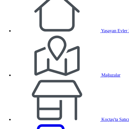
Yaşayan Evler
Mağazalar
Koçtaş'ta Satıc