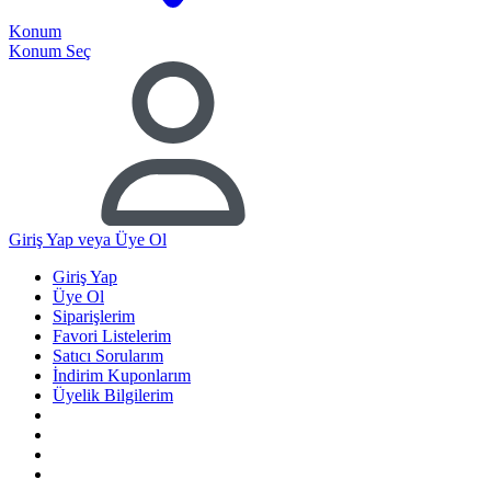
Konum
Konum Seç
Giriş Yap
veya Üye Ol
Giriş Yap
Üye Ol
Siparişlerim
Favori Listelerim
Satıcı Sorularım
İndirim Kuponlarım
Üyelik Bilgilerim