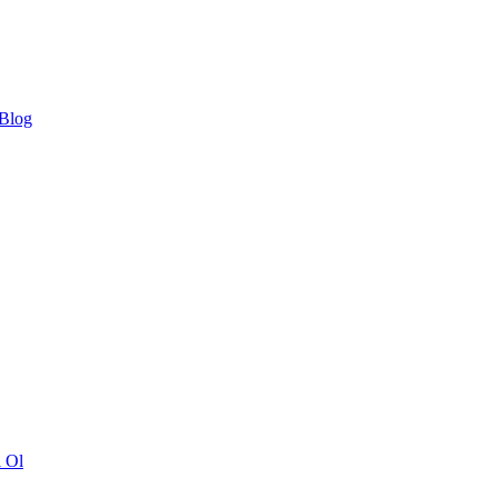
 Blog
ı Ol