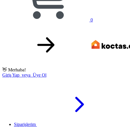
0
👋
Merhaba!
Giriş Yap veya Üye Ol
Siparişlerim