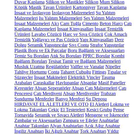
Duvar Kaplama
Silikon ve Mastikler
Silikon
Mum Silikon
Köpük
Mastik
Tavan Ürünleri
Kartonpiyer
Tavan Kaplama
İnşaat ve İzolasyon
İzolasyon Malzemeleri
Su Yalıtım
Malzemeleri
Isı Yalıtım Malzemeleri
Ses Yalıtım Malzemeleri
İnşaat Malzemeleri
Alçı
Cam Tuğla
Çimento
Beton Harcı
Çatı
Kaplama Malzemeleri
İnşaat Kimyasalları
İnşaat Temizlik
Ürünleri
Lavabo Çözücü
Harç ve Sıva Çözücü
Çok Amaçlı
Temizlik
Yağlayıcı ve Pas Çözücü
Yapı Kimyasalları
Derz
Dolgu
Seramik Yapıştırıcılar
Sıvı Conta
Strafor Yapıştırılar
Plastik Boru ve Ek Parçalar
Boru Bağlantı ve Aksesuarları
Temiz Su Boruları
Atık Su Boruları
PPRC Borular
Kombi
Bağlantı Boruları
Tesisat Tamir ve Bağlantı Malzemeleri
Musluk Uzatma
Regülatörler
Valfler ve Vanalar
Nipeller
Tahliye Hortumu
Conta
Taharet Çubuğu
Fittings
Tıpalar ve
Süzgeçler
İnşaat Makineleri
Elektrikli Vinçler
Taşıma
Arabaları
Caraskallar
Havlupanlar
Ahşaplar
Masif Paneller
Keresteler
Ahşap Seperatörler
Ahşap Çatı Malzemeleri
Çatı
Penceresi
Çatı Merdiveni
Ahşap Merdivenler
Trabzan
Sundurma
Menfezler
Banyo Menfezi
Su Deposu
HIRDAVAT EL ALETLERİ VE OTO
El Aletleri
Lokma ve
Lokma Takımları
Çekiç
El Testereleri
Kesici Grubu
Pense
Tornavida
Seramik ve Sıvacı Aletleri
Mengene ve İşkenceler
Zımbalar ve Aksesuarları
Zımpara ve Eğeler
Anahtarlar
Anahtar Takımları
Alyan Anahtarları
Açık Ağız Anahtar
İngiliz Anahtarı
İki Ağızlı Anahtar
Tork Anahtarı
Yıldız