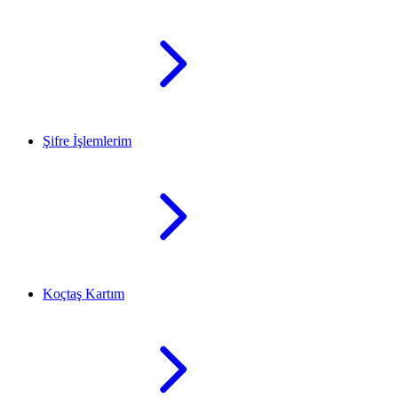
Şifre İşlemlerim
Koçtaş Kartım