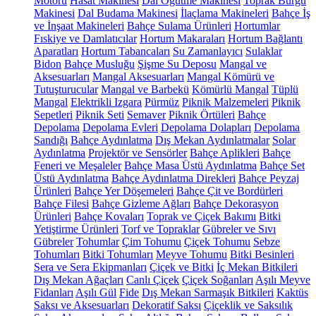
Motoru
Hasat Makinesi
Dal Öğütme Makinesi
Toprak Burgu
Makinesi
Dal Budama Makinesi
İlaçlama Makineleri
Bahçe İş
ve İnşaat Makineleri
Bahçe Sulama Ürünleri
Hortumlar
Fıskiye ve Damlatıcılar
Hortum Makaraları
Hortum Bağlantı
Aparatları
Hortum Tabancaları
Su Zamanlayıcı
Sulaklar
Bidon
Bahçe Musluğu
Şişme Su Deposu
Mangal ve
Aksesuarları
Mangal Aksesuarları
Mangal Kömürü ve
Tutuşturucular
Mangal ve Barbekü
Kömürlü Mangal
Tüplü
Mangal
Elektrikli Izgara
Pürmüz
Piknik Malzemeleri
Piknik
Sepetleri
Piknik Seti
Semaver
Piknik Örtüleri
Bahçe
Depolama
Depolama Evleri
Depolama Dolapları
Depolama
Sandığı
Bahçe Aydınlatma
Dış Mekan Aydınlatmalar
Solar
Aydınlatma
Projektör ve Sensörler
Bahçe Aplikleri
Bahçe
Feneri ve Meşaleler
Bahçe Masa Üstü Aydınlatma
Bahçe Set
Üstü Aydınlatma
Bahçe Aydınlatma Direkleri
Bahçe Peyzaj
Ürünleri
Bahçe Yer Döşemeleri
Bahçe Çit ve Bordürleri
Bahçe Filesi
Bahçe Gizleme Ağları
Bahçe Dekorasyon
Ürünleri
Bahçe Kovaları
Toprak ve Çiçek Bakımı
Bitki
Yetiştirme Ürünleri
Torf ve Topraklar
Gübreler ve Sıvı
Gübreler
Tohumlar
Çim Tohumu
Çiçek Tohumu
Sebze
Tohumları
Bitki Tohumları
Meyve Tohumu
Bitki Besinleri
Sera ve Sera Ekipmanları
Çiçek ve Bitki
İç Mekan Bitkileri
Dış Mekan Ağaçları
Canlı Çiçek
Çiçek Soğanları
Aşılı Meyve
Fidanları
Aşılı Gül
Fide
Dış Mekan Sarmaşık Bitkileri
Kaktüs
Saksı ve Aksesuarları
Dekoratif Saksı
Çiçeklik ve Saksılık