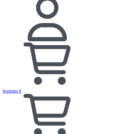
Sepetim
0