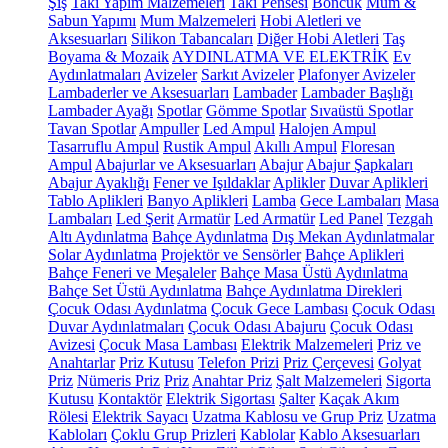
Şiş
Takı Yapım Malzemeleri
Takı Pensesi
Boncuk
Mum &
Sabun Yapımı
Mum Malzemeleri
Hobi Aletleri ve
Aksesuarları
Silikon Tabancaları
Diğer Hobi Aletleri
Taş
Boyama & Mozaik
AYDINLATMA VE ELEKTRİK
Ev
Aydınlatmaları
Avizeler
Sarkıt Avizeler
Plafonyer Avizeler
Lambaderler ve Aksesuarları
Lambader
Lambader Başlığı
Lambader Ayağı
Spotlar
Gömme Spotlar
Sıvaüstü Spotlar
Tavan Spotlar
Ampuller
Led Ampul
Halojen Ampul
Tasarruflu Ampul
Rustik Ampul
Akıllı Ampul
Floresan
Ampul
Abajurlar ve Aksesuarları
Abajur
Abajur Şapkaları
Abajur Ayaklığı
Fener ve Işıldaklar
Aplikler
Duvar Aplikleri
Tablo Aplikleri
Banyo Aplikleri
Lamba
Gece Lambaları
Masa
Lambaları
Led Şerit
Armatür
Led Armatür
Led Panel
Tezgah
Altı Aydınlatma
Bahçe Aydınlatma
Dış Mekan Aydınlatmalar
Solar Aydınlatma
Projektör ve Sensörler
Bahçe Aplikleri
Bahçe Feneri ve Meşaleler
Bahçe Masa Üstü Aydınlatma
Bahçe Set Üstü Aydınlatma
Bahçe Aydınlatma Direkleri
Çocuk Odası Aydınlatma
Çocuk Gece Lambası
Çocuk Odası
Duvar Aydınlatmaları
Çocuk Odası Abajuru
Çocuk Odası
Avizesi
Çocuk Masa Lambası
Elektrik Malzemeleri
Priz ve
Anahtarlar
Priz Kutusu
Telefon Prizi
Priz Çerçevesi
Golyat
Priz
Nümeris Priz
Priz
Anahtar Priz
Şalt Malzemeleri
Sigorta
Kutusu
Kontaktör
Elektrik Sigortası
Şalter
Kaçak Akım
Rölesi
Elektrik Sayacı
Uzatma Kablosu ve Grup Priz
Uzatma
Kabloları
Çoklu Grup Prizleri
Kablolar
Kablo Aksesuarları