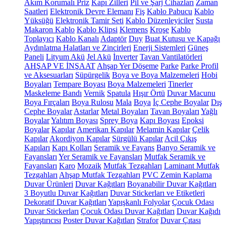
Akım Korumalı Priz
Kapı Zilleri
Pil ve Şarj Cihazları
Zaman
Saatleri
Elektronik Devre Elemanı
Fiş
Kablo Pabucu
Kablo
Yüksüğü
Elektronik Tamir Seti
Kablo Düzenleyiciler
Susta
Makaron Kablo
Kablo Klipsi
Klemens
Kroşe
Kablo
Toplayıcı
Kablo Kanalı
Adaptör
Duy
Buat Kutusu ve Kapağı
Aydınlatma Halatları ve Zincirleri
Enerji Sistemleri
Güneş
Paneli
Lityum Akü
Jel Akü
İnverter
Tavan Vantilatörleri
AHŞAP VE İNŞAAT
Ahşap Yer Döşeme
Parke
Parke Profil
ve Aksesuarları
Süpürgelik
Boya ve Boya Malzemeleri
Hobi
Boyaları
Tempare Boyası
Boya Malzemeleri
Tinerler
Maskeleme Bandı
Vernik
Spatula
Hışır Örtü
Duvar Macunu
Boya Fırçaları
Boya Rulosu
Mala
Boya
İç Cephe Boyalar
Dış
Cephe Boyalar
Astarlar
Metal Boyaları
Tavan Boyaları
Yağlı
Boyalar
Yalıtım Boyası
Sprey Boya
Kapı Boyası
Epoksi
Boyalar
Kapılar
Amerikan Kapılar
Melamin Kapılar
Çelik
Kapılar
Akordiyon Kapılar
Sürgülü Kapılar
Acil Çıkış
Kapıları
Kapı Kolları
Seramik ve Fayans
Banyo Seramik ve
Fayansları
Yer Seramik ve Fayansları
Mutfak Seramik ve
Fayansları
Karo
Mozaik
Mutfak Tezgahları
Laminant Mutfak
Tezgahları
Ahşap Mutfak Tezgahları
PVC Zemin Kaplama
Duvar Ürünleri
Duvar Kağıtları
Boyanabilir Duvar Kağıtları
3 Boyutlu Duvar Kağıtları
Duvar Stickerları ve Etiketleri
Dekoratif Duvar Kağıtları
Yapışkanlı Folyolar
Çocuk Odası
Duvar Stickerları
Çocuk Odası Duvar Kağıtları
Duvar Kağıdı
Yapıştırıcısı
Poster Duvar Kağıtları
Strafor
Duvar Çıtası