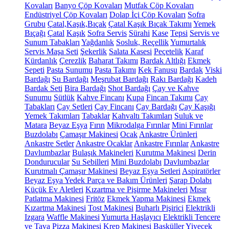
Kovaları
Banyo Çöp Kovaları
Mutfak Çöp Kovaları
Endüstriyel Çöp Kovaları
Dolap İçi Çöp Kovaları
Sofra
Grubu
Çatal,Kaşık,Bıçak
Çatal Kaşık Bıçak Takımı
Yemek
Bıçağı
Çatal
Kaşık
Sofra Servis
Sürahi
Kase
Tepsi
Servis ve
Sunum Tabakları
Yağdanlık
Sosluk, Reçellik
Yumurtalık
Servis Maşa Seti
Şekerlik
Salata Kasesi
Peçetelik
Karaf
Kürdanlık
Çerezlik
Baharat Takımı
Bardak Altlığı
Ekmek
Sepeti
Pasta Sunumu
Pasta Takımı
Kek Fanusu
Bardak
Viski
Bardağı
Su Bardağı
Meşrubat Bardağı
Rakı Bardağı
Kadeh
Bardak Seti
Bira Bardağı
Shot Bardağı
Çay ve Kahve
Sunumu
Sütlük
Kahve Fincanı
Kupa
Fincan Takımı
Çay
Tabakları
Çay Setleri
Çay Fincanı
Çay Bardağı
Çay Kaşığı
Yemek Takımları
Tabaklar
Kahvaltı Takımları
Suluk ve
Matara
Beyaz Eşya
Fırın
Mikrodalga Fırınlar
Mini Fırınlar
Buzdolabı
Çamaşır Makinesi
Ocak
Ankastre Ürünleri
Ankastre Setler
Ankastre Ocaklar
Ankastre Fırınlar
Ankastre
Davlumbazlar
Bulaşık Makineleri
Kurutma Makinesi
Derin
Dondurucular
Su Sebilleri
Mini Buzdolabı
Davlumbazlar
Kurutmalı Çamaşır Makinesi
Beyaz Eşya Setleri
Aspiratörler
Beyaz Eşya Yedek Parça ve Bakım Ürünleri
Şarap Dolabı
Küçük Ev Aletleri
Kızartma ve Pişirme Makineleri
Mısır
Patlatma Makinesi
Fritöz
Ekmek Yapma Makinesi
Ekmek
Kızartma Makinesi
Tost Makinesi
Buharlı Pişirici
Elektrikli
Izgara
Waffle Makinesi
Yumurta Haşlayıcı
Elektrikli Tencere
ve Tava
Pizza Makinesi
Krep Makinesi
Basküller
Yiyecek