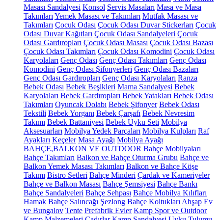
Masası Sandalyesi
Konsol
Servis Masaları
Masa ve Masa
Takımları
Yemek Masası ve Takımları
Mutfak Masası ve
Takımları
Çocuk Odası
Çocuk Odası Duvar Stickerları
Çocuk
Odası Duvar Kağıtları
Çocuk Odası Sandalyeleri
Çocuk
Odası Gardıropları
Çocuk Odası Masası
Çocuk Odası Bazası
Çocuk Odası Takımları
Çocuk Odası Komodini
Çocuk Odası
Karyolaları
Genç Odası
Genç Odası Takımları
Genç Odası
Komodini
Genç Odası Şifonyerleri
Genç Odası Bazaları
Genç Odası Gardıropları
Genç Odası Karyolaları
Ranza
Bebek Odası
Bebek Beşikleri
Mama Sandalyesi
Bebek
Karyolaları
Bebek Gardıropları
Bebek Yatakları
Bebek Odası
Takımları
Oyuncak Dolabı
Bebek Şifonyer
Bebek Odası
Tekstili
Bebek Yorganı
Bebek Çarşafı
Bebek Nevresim
Takımı
Bebek Battaniyesi
Bebek Uyku Seti
Mobilya
Aksesuarları
Mobilya Yedek Parçaları
Mobilya Kulpları
Raf
Ayakları
Keçeler
Masa Ayağı
Mobilya Ayağı
BAHÇE,BALKON VE OUTDOOR
Bahçe Mobilyaları
Bahçe Takımları
Balkon ve Bahçe Oturma Grubu
Bahçe ve
Balkon Yemek Masası Takımları
Balkon ve Bahçe Köşe
Takımı
Bistro Setleri
Bahçe Minderi
Çardak ve Kameriyeler
Bahçe ve Balkon Masası
Bahçe Şemsiyesi
Bahçe Bankı
Bahçe Sandalyeleri
Bahçe Sehpası
Bahçe Mobilya Kılıfları
Hamak
Bahçe Salıncağı
Şezlong
Bahçe Koltukları
Ahşap Ev
ve Bungalov
Tente
Prefabrik Evler
Kamp Spor ve Outdoor
Kamp Malzemeleri
Çadırlar
Kamp Sandalyesi
Uyku Tulumu