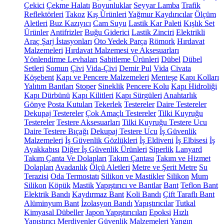
Çekici
Çekme Halatı
Boyunluklar
Seyyar Lamba
Trafik
Reflektörleri
Takoz
Kış Ürünleri
Yağmur Kaydırıcılar
Ölçüm
Aletleri
Buz Kazıyıcı
Cam Suyu
Lastik Kar Paleti
Kışlık Set
Ürünler
Antifrizler
Buğu Giderici
Lastik Zinciri
Elektrikli
Araç Şarj İstasyonları
Oto Yedek Parça
Römork
Hırdavat
Malzemeleri
Hırdavat Malzemesi ve Aksesuarları
Yönlendirme Levhaları
Sabitleme Ürünleri
Dübel
Dübel
Setleri
Somun
Çivi
Vida-Çivi
Demir Pul
Vida
Civata
Köşebent
Kapı ve Pencere Malzemeleri
Menteşe
Kapı Kolları
Yalıtım Bantları
Stoper
Sineklik
Pencere Kolu
Kapı Hidroliği
Kapı Dürbünü
Kapı Kilitleri
Kapı Sürgüleri
Anahtarlık
Gönye
Posta Kutuları
Tekerlek
Testereler
Daire Testereler
Dekupaj Testereler
Çok Amaçlı Testereler
Tilki Kuyruğu
Testereler
Testere Aksesuarları
Tilki Kuyruğu Testere Ucu
Daire Testere Bıçağı
Dekupaj Testere Ucu
İş Güvenlik
Malzemeleri
İş Güvenlik Gözlükleri
İş Eldiveni
İş Elbisesi
İş
Ayakkabısı
Diğer İş Güvenlik Ürünleri
Siperlik
Lanyard
Takım Çanta Ve Dolapları
Takım Çantası
Takım ve Hizmet
Dolapları
Avadanlık
Ölçü Aletleri
Metre ve Şerit Metre
Su
Terazisi
Oda Termostatı
Silikon ve Mastikler
Silikon
Mum
Silikon
Köpük
Mastik
Yapıştırıcı ve Bantlar
Bant
Teflon Bant
Elektrik Bandı
Kaydırmaz Bant
Koli Bandı
Çift Taraflı Bant
Alüminyum Bant
İzolasyon Bandı
Yapıştırıcılar
Tutkal
Kimyasal Dübeller
Japon Yapıştırıcıları
Epoksi
Hızlı
Yapıştırıcı
Merdivenler
Güvenlik Malzemeleri
Yangın