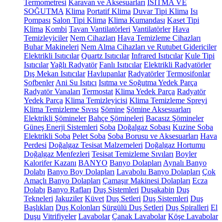
Termometresi
Karavan ve Aksesuarları
ISITMA VE
SOĞUTMA
Klima
Portatif Klima
Duvar Tipi Klima
Isı
Pompası
Salon Tipi Klima
Klima Kumandası
Kaset Tipi
Klima
Kombi
Tavan Vantilatörleri
Vantilatörler
Hava
Temizleyiciler
Nem Cihazları
Hava Temizleme Cihazları
Buhar Makineleri
Nem Alma Cihazları ve Rutubet Gidericiler
Elektrikli Isıtıcılar
Quartz Isıtıcılar
Infrared Isıtıcılar
Kule Tipi
Isıtıcılar
Yağlı Radyatör
Fanlı Isıtıcılar
Elektrikli Radyatörler
Dış Mekan Isıtıcılar
Havlupanlar
Radyatörler
Termosifonlar
Şofbenler
Ani Su Isıtıcı
Isıtma ve Soğutma Yedek Parça
Radyatör Vanaları
Termostat
Klima Yedek Parça
Radyatör
Yedek Parça
Klima Temizleyicisi
Klima Temizleme Spreyi
Klima Temizleme Sıvısı
Şömine
Şömine Aksesuarları
Elektrikli Şömineler
Bahçe Şömineleri
Bacasız Şömineler
Güneş Enerji Sistemleri
Soba
Doğalgaz Sobası
Kuzine Soba
Elektrikli Soba
Pelet Soba
Soba Borusu ve Aksesuarları
Hava
Perdesi
Doğalgaz Tesisat Malzemeleri
Doğalgaz Hortumu
Doğalgaz Menfezleri
Tesisat Temizleme Sıvıları
Boyler
Kalorifer Kazanı
BANYO
Banyo Dolapları
Aynalı Banyo
Dolabı
Banyo Boy Dolapları
Lavabolu Banyo Dolapları
Çok
Amaçlı Banyo Dolapları
Çamaşır Makinesi Dolapları
Ecza
Dolabı
Banyo Rafları
Duş Sistemleri
Duşakabin
Duş
Tekneleri
Jakuziler
Küvet
Duş Setleri
Duş Sistemleri
Duş
Başlıkları
Duş Kolonları
Sürgülü Duş Setleri
Duş Spiralleri
El
Duşu
Vitrifiyeler
Lavabolar
Çanak Lavabolar
Köşe Lavabolar