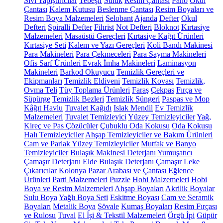
Sıvı Yapıştırıcılar
Tebeşir
Suluk
Resim Çantası
Pano
Okul
Çantası
Kalem Kutusu
Beslenme Çantası
Resim Boyaları ve
Resim Boya Malzemeleri
Selobant
Ajanda
Defter
Okul
Defteri
Spiralli Defter
Fihrist
Not Defteri
Bloknot
Kırtasiye
Malzemeleri
Masaüstü Gereçleri
Kırtasiye Kağıt Ürünleri
Kırtasiye Seti
Kalem ve Yazı Gereçleri
Koli Bandı Makinesi
Para Makineleri
Para Çekmeceleri
Para Sayma Makineleri
Ofis Sarf Ürünleri
Evrak İmha Makineleri
Laminasyon
Makineleri
Barkod Okuyucu
Temizlik Gereçleri ve
Ekipmanları
Temizlik Eldiveni
Temizlik Kovası
Temizlik,
Ovma Teli
Tüy Toplama Ürünleri
Faraş
Çekpas
Fırça ve
Süpürge
Temizlik Bezleri
Temizlik Süngeri
Paspas ve Mop
Kâğıt Havlu
Tuvalet Kağıdı
Islak Mendil
Ev Temizlik
Malzemeleri
Tuvalet Temizleyici
Yüzey Temizleyiciler
Yağ,
Kireç ve Pas Çözücüler
Çubuklu Oda Kokusu
Oda Kokusu
Halı Temizleyiciler
Ahşap Temizleyiciler ve Bakım Ürünleri
Cam ve Parlak Yüzey Temizleyiciler
Mutfak ve Banyo
Temizleyiciler
Bulaşık Makinesi Deterjanı
Yumuşatıcı
Çamaşır Deterjanı
Elde Bulaşık Deterjanı
Çamaşır Leke
Çıkarıcılar
Kolonya
Pazar Arabası ve Çantası
Eğlence
Ürünleri
Parti Malzemeleri
Puzzle
Hobi Malzemeleri
Hobi
Boya ve Resim Malzemeleri
Ahşap Boyaları
Akrilik Boyalar
Sulu Boya
Yağlı Boya Seti
Eskitme Boyası
Cam ve Seramik
Boyaları
Metalik Boya
Şövale
Kumaş Boyaları
Resim Fırçası
ve Rulosu
Tuval
El İşi & Tekstil Malzemeleri
Örgü İpi
Güpür