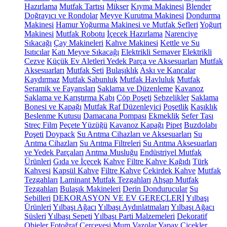
Hazırlama
Mutfak Tartısı
Mikser
Kıyma Makinesi
Blender
Doğrayıcı ve Rondolar
Meyve Kurutma Makinesi
Dondurma
Makinesi
Hamur Yoğurma Makinesi ve Mutfak Şefleri
Yoğurt
Makinesi
Mutfak Robotu
İçecek Hazırlama
Narenciye
Sıkacağı
Çay Makineleri
Kahve Makinesi
Kettle ve Su
Isıtıcılar
Katı Meyve Sıkacağı
Elektrikli Semaver
Elektrikli
Cezve
Küçük Ev Aletleri Yedek Parça ve Aksesuarları
Mutfak
Aksesuarları
Mutfak Seti
Bulaşıklık
Askı ve Kancalar
Kaydırmaz
Mutfak Sabunluk
Mutfak Havluluk
Mutfak
Seramik ve Fayansları
Saklama ve Düzenleme
Kavanoz
Saklama ve Karıştırma Kabı
Çöp Poşeti
Sebzelikler
Saklama
Bonesi ve Kapağı
Mutfak Raf Düzenleyici
Poşetlik
Kaşıklık
Beslenme Kutusu
Damacana Pompası
Ekmeklik
Sefer Tası
Streç Film
Peçete Yüzüğü
Kavanoz Kapağı
Pipet
Buzdolabı
Poşeti
Doypack
Su Arıtma Cihazları ve Aksesuarları
Su
Arıtma Cihazları
Su Arıtma Filtreleri
Su Arıtma Aksesuarları
ve Yedek Parçaları
Arıtma Musluğu
Endüstriyel Mutfak
Ürünleri
Gıda ve İçecek
Kahve
Filtre Kahve Kağıdı
Türk
Kahvesi
Kapsül Kahve
Filtre Kahve
Çekirdek Kahve
Mutfak
Tezgahları
Laminant Mutfak Tezgahları
Ahşap Mutfak
Tezgahları
Bulaşık Makineleri
Derin Dondurucular
Su
Sebilleri
DEKORASYON VE EV GEREÇLERİ
Yılbaşı
Ürünleri
Yılbaşı Ağacı
Yılbaşı Aydınlatmaları
Yılbaşı Ağacı
Süsleri
Yılbaşı Sepeti
Yılbaşı Parti Malzemeleri
Dekoratif
Objeler
Fotoğraf Çerçevesi
Mum
Vazolar
Yapay Çiçekler