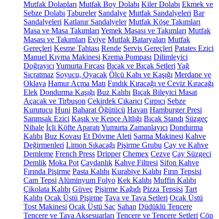
Mutfak Dolapları
Mutfak Boy Dolabı
Kiler Dolabı
Ekmek ve
Sebze Dolabı
Tabureler
Sandalye
Mutfak Sandalyeleri
Bar
Sandalyeleri
Katlanır Sandalyeler
Mutfak Köşe Takımları
Masa ve Masa Takımları
Yemek Masası ve Takımları
Mutfak
Masası ve Takımları
Eviye
Mutfak Bataryaları
Mutfak
Gereçleri
Kesme Tahtası
Rende
Servis Gereçleri
Patates Ezici
Manuel Kıyma Makinesi
Krema Pompası
Dilimleyici
Doğrayıcı
Yumurta Fırçası
Bıçak ve Bıçak Setleri
Yağ
Sıçratmaz
Soyucu, Oyacak
Ölçü Kabı ve Kaşığı
Merdane ve
Oklava
Hamur Açma Matı
Fındık Kıracağı ve Ceviz Kıracağı
Elek
Dondurma Kaşığı
Buz Kalıbı
Bıçak Bileyici Masat
Açacak ve Tirbuşon
Çekirdek Çıkarıcı
Çırpıcı
Sebze
Kurutucu
Huni
Baharat Öğütücü
Havan
Hamburger Presi
Sarımsak Ezici
Kaşık ve Kepçe Altlığı
Bıçak Standı
Süzgeç
Nihale
İçli Köfte Aparatı
Yumurta Zamanlayıcı
Dondurma
Kalıbı
Buz Kovası
Et Dövme Aleti
Sarma Makinesi
Kahve
Değirmenleri
Limon Sıkacağı
Pişirme Grubu
Çay ve Kahve
Demleme
French Press
Dripper
Chemex
Cezve
Çay Süzgeci
Demlik
Moka Pot
Çaydanlık
Kahve Filtresi
Sifon Kahve
Fırında Pişirme
Pasta Kalıbı
Kurabiye Kalıbı
Fırın Tepsisi
Cam Tepsi
Alüminyum Folyo
Kek Kalıbı
Muffin Kalıbı
Çikolata Kalıbı
Güveç
Pişirme Kağıdı
Pizza Tepsisi
Tart
Kalıbı
Ocak Üstü Pişirme
Tava ve Tava Setleri
Ocak Üstü
Tost Makinesi
Ocak Üstü Sac
Sahan
Düdüklü Tencere
Tencere ve Tava Aksesuarları
Tencere ve Tencere Setleri
Çöp