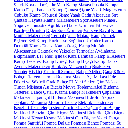
Sinek Kovucular
Çadır Matı
Kamp Masası
Pusula
Kampet
Kamp Duşu
Isıtıcılar
Kamp Çantası
Şişme Yastık
Magnezyum
Çubuğu
Kamp Taburesi
Şişme Yatak
Çadır Aksesuarı
Sırt
Çantası
Hayatta Kalma Malzemeleri
Spor Aletleri
Pilates,
Yoga ve Jimnastik
Ağırlık ve Halter Ürünleri
Fitness ve
Kardiyo Ürünleri
Diğer Spor Ürünleri
Valiz ve Bavul
Kamp
Mutfak Malzemeleri
Termal Çanta
Matara
Kamp Yemek
Pişirme Seti
Kamp Buzluk ve Soğutucu Ürünler
Kamp
Demliği
Kamp Tavası
Kamp Ocağı
Kamp Mutfak
Aksesuarları
Çakmak ve Yakıcılar
Termoslar
Aydınlatma
Ekipmanları
El Feneri
Işıldak
Kafa Lambası
Kamp El Aletleri
Kamp Testeresi
Kamp Küreği
Kamp Bıçağı
Kamp Baltası
Avcılık Malzemeleri
Balık Av Malzemeleri
Bisiklet ve
Scooter
Bisiklet
Elektrikli Scooter
Bahçe Aletleri
Çapa
Kürek
Bahçe Eldiveni
Tırmık
Budama Makası
Aşı Makası
Fide
Dikici ve Sökücü
Orak
Bahçe El Aleti Setleri
Çim Makası
Tırpan Misinası
Aşı Bıçağı
Meyve Toplama Aleti
Budama
Testeresi
Bahçe Çatalı
Kazma
Bahçe Makineleri
Çapalama
Makinesi
Tırpan
Çit Budama Makinesi
Hidrofor
Yaprak
Toplama Makinesi
Motorlu Testere
Elektrikli Testereler
Benzinli Testereler
Testere Zincirleri ve Yağları
Çim Biçme
Makinesi
Benzinli Çim Biçme Makinesi
Elektrikli Çim Biçme
Makinesi
Kenar Kesme Makinesi
Çim Biçme Yedek Parça
Pompa
Santrifüj Pompa
Dalgıç Pompası
Bahçe Pompası
Su