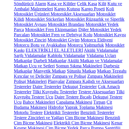
Söndürücü
Alarm
Kasa ve Kilitler
Çelik Kasa
Kilit
Kutu ve
Ambalaj Malzemeleri
Kargo Kutusu
Kargo Poşeti
Koli
Motosiklet Ürünleri
Motorsiklet Aksesuarları
Motosiklet
Kilidi
Motosiklet Stickerları
Motosiklet Rüzgarlık ve Siperlik
Motosiklet Aynası
Motosiklet Brandası
Motorsiklet Yedek
Parça
Motosiklet Fren Ekipmanları
Diğer Motosiklet Yedek
Parçaları
Motosiklet Fren ve Debriyaj Kolu
Motosiklet Kayışı
Motosiklet Zinciri
Motosiklet Giyim
Motorcu Eldiveni
Motorcu Botu ve Ayakkabısı
Motorcu Yağmurluk
Motosiklet
Kaskı
ELEKTRİKLİ EL ALETLERİ
Akülü Vidalamalar
Şarjlı Vidalamalar
Kablolu Vidalamalar
Vidalama Uçları
Matkaplar
Darbeli Matkaplar
Akülü Matkap ve Vidalamalar
Matkap Ucu ve Setleri
Somun Sıkma Makineleri
Darbesiz
Matkaplar
Manyetik Matkap
Sütunlu Matkap
Matkap Tezgahı
Kırıcılar ve Deliciler
Zımpara ve Polisaj
Zımpara Makineleri
Polisaj Makineleri
Planyalar
Zımpara Kağıdı ve Aksesuarları
Testereler
Daire Testereler
Dekupaj Testereler
Çok Amaçlı
Testereler
Tilki Kuyruğu Testereler
Testere Aksesuarları
Tilki
Kuyruğu Testere Ucu
Daire Testere Bıçağı
Dekupaj Testere
Ucu
Bahçe Makineleri
Çapalama Makinesi
Tırpan
Çit
Budama Makinesi
Hidrofor
Yaprak Toplama Makinesi
Motorlu Testere
Elektrikli Testereler
Benzinli Testereler
Testere Zincirleri ve Yağları
Çim Biçme Makinesi
Benzinli
Çim Biçme Makinesi
Elektrikli Çim Biçme Makinesi
Kenar
Kesme Makinesi
Çim Biçme Yedek Parça
Pompa
Santrifüj