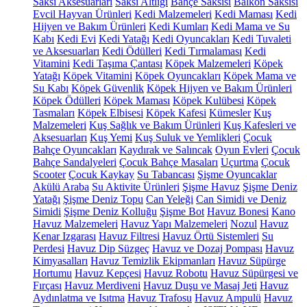
Saksı Aksesuarları
Saksı Altlığı
Bahçe Saksısı
Balkon Saksısı
Evcil Hayvan Ürünleri
Kedi Malzemeleri
Kedi Maması
Kedi
Hijyen ve Bakım Ürünleri
Kedi Kumları
Kedi Mama ve Su
Kabı
Kedi Evi
Kedi Yatağı
Kedi Oyuncakları
Kedi Tuvaleti
ve Aksesuarları
Kedi Ödülleri
Kedi Tırmalaması
Kedi
Vitamini
Kedi Taşıma Çantası
Köpek Malzemeleri
Köpek
Yatağı
Köpek Vitamini
Köpek Oyuncakları
Köpek Mama ve
Su Kabı
Köpek Güvenlik
Köpek Hijyen ve Bakım Ürünleri
Köpek Ödülleri
Köpek Maması
Köpek Kulübesi
Köpek
Tasmaları
Köpek Elbisesi
Köpek Kafesi
Kümesler
Kuş
Malzemeleri
Kuş Sağlık ve Bakım Ürünleri
Kuş Kafesleri ve
Aksesuarları
Kuş Yemi
Kuş Suluk ve Yemlikleri
Çocuk
Bahçe Oyuncakları
Kaydırak ve Salıncak
Oyun Evleri
Çocuk
Bahçe Sandalyeleri
Çocuk Bahçe Masaları
Uçurtma
Çocuk
Scooter
Çocuk Kaykay
Su Tabancası
Şişme Oyuncaklar
Akülü Araba
Su Aktivite Ürünleri
Şişme Havuz
Şişme Deniz
Yatağı
Şişme Deniz Topu
Can Yeleği
Can Simidi ve Deniz
Simidi
Şişme Deniz Kolluğu
Şişme Bot
Havuz Bonesi
Kano
Havuz Malzemeleri
Havuz Yapı Malzemeleri
Nozul
Havuz
Kenar Izgarası
Havuz Filtresi
Havuz Örtü Sistemleri
Su
Perdesi
Havuz Dip Süzgeç
Havuz ve Dozaj Pompası
Havuz
Kimyasalları
Havuz Temizlik Ekipmanları
Havuz Süpürge
Hortumu
Havuz Kepçesi
Havuz Robotu
Havuz Süpürgesi ve
Fırçası
Havuz Merdiveni
Havuz Duşu ve Masaj Jeti
Havuz
Aydınlatma ve Isıtma
Havuz Trafosu
Havuz Ampulü
Havuz