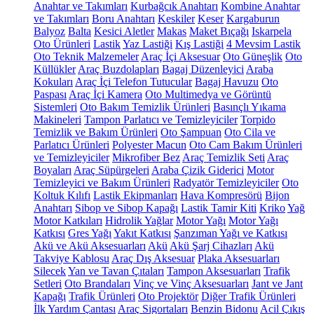
Anahtar ve Takımları
Kurbağcık Anahtarı
Kombine Anahtar
ve Takımları
Boru Anahtarı
Keskiler
Keser
Kargaburun
Balyoz
Balta
Kesici Aletler
Makas
Maket Bıçağı
Iskarpela
Oto Ürünleri
Lastik
Yaz Lastiği
Kış Lastiği
4 Mevsim Lastik
Oto Teknik Malzemeler
Araç İçi Aksesuar
Oto Güneşlik
Oto
Küllükler
Araç Buzdolapları
Bagaj Düzenleyici
Araba
Kokuları
Araç İçi Telefon Tutucular
Bagaj Havuzu
Oto
Paspası
Araç İçi Kamera
Oto Multimedya ve Görüntü
Sistemleri
Oto Bakım Temizlik Ürünleri
Basınçlı Yıkama
Makineleri
Tampon Parlatıcı ve Temizleyiciler
Torpido
Temizlik ve Bakım Ürünleri
Oto Şampuan
Oto Cila ve
Parlatıcı Ürünleri
Polyester Macun
Oto Cam Bakım Ürünleri
ve Temizleyiciler
Mikrofiber Bez
Araç Temizlik Seti
Araç
Boyaları
Araç Süpürgeleri
Araba Çizik Giderici
Motor
Temizleyici ve Bakım Ürünleri
Radyatör Temizleyiciler
Oto
Koltuk Kılıfı
Lastik Ekipmanları
Hava Kompresörü
Bijon
Anahtarı
Sibop ve Sibop Kapağı
Lastik Tamir Kiti
Kriko
Yağ
Motor Katkıları
Hidrolik Yağlar
Motor Yağı
Motor Yağı
Katkısı
Gres Yağı
Yakıt Katkısı
Şanzıman Yağı ve Katkısı
Akü ve Akü Aksesuarları
Akü
Akü Şarj Cihazları
Akü
Takviye Kablosu
Araç Dış Aksesuar
Plaka Aksesuarları
Silecek
Yan ve Tavan Çıtaları
Tampon Aksesuarları
Trafik
Setleri
Oto Brandaları
Vinç ve Vinç Aksesuarları
Jant ve Jant
Kapağı
Trafik Ürünleri
Oto Projektör
Diğer Trafik Ürünleri
İlk Yardım Çantası
Araç Sigortaları
Benzin Bidonu
Acil Çıkış