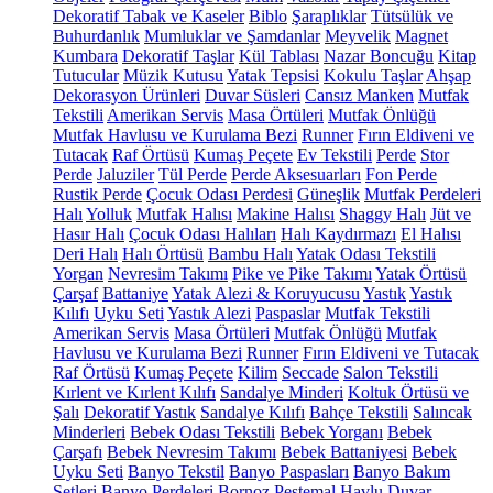
Dekoratif Tabak ve Kaseler
Biblo
Şaraplıklar
Tütsülük ve
Buhurdanlık
Mumluklar ve Şamdanlar
Meyvelik
Magnet
Kumbara
Dekoratif Taşlar
Kül Tablası
Nazar Boncuğu
Kitap
Tutucular
Müzik Kutusu
Yatak Tepsisi
Kokulu Taşlar
Ahşap
Dekorasyon Ürünleri
Duvar Süsleri
Cansız Manken
Mutfak
Tekstili
Amerikan Servis
Masa Örtüleri
Mutfak Önlüğü
Mutfak Havlusu ve Kurulama Bezi
Runner
Fırın Eldiveni ve
Tutacak
Raf Örtüsü
Kumaş Peçete
Ev Tekstili
Perde
Stor
Perde
Jaluziler
Tül Perde
Perde Aksesuarları
Fon Perde
Rustik Perde
Çocuk Odası Perdesi
Güneşlik
Mutfak Perdeleri
Halı
Yolluk
Mutfak Halısı
Makine Halısı
Shaggy Halı
Jüt ve
Hasır Halı
Çocuk Odası Halıları
Halı Kaydırmazı
El Halısı
Deri Halı
Halı Örtüsü
Bambu Halı
Yatak Odası Tekstili
Yorgan
Nevresim Takımı
Pike ve Pike Takımı
Yatak Örtüsü
Çarşaf
Battaniye
Yatak Alezi & Koruyucusu
Yastık
Yastık
Kılıfı
Uyku Seti
Yastık Alezi
Paspaslar
Mutfak Tekstili
Amerikan Servis
Masa Örtüleri
Mutfak Önlüğü
Mutfak
Havlusu ve Kurulama Bezi
Runner
Fırın Eldiveni ve Tutacak
Raf Örtüsü
Kumaş Peçete
Kilim
Seccade
Salon Tekstili
Kırlent ve Kırlent Kılıfı
Sandalye Minderi
Koltuk Örtüsü ve
Şalı
Dekoratif Yastık
Sandalye Kılıfı
Bahçe Tekstili
Salıncak
Minderleri
Bebek Odası Tekstili
Bebek Yorganı
Bebek
Çarşafı
Bebek Nevresim Takımı
Bebek Battaniyesi
Bebek
Uyku Seti
Banyo Tekstil
Banyo Paspasları
Banyo Bakım
Setleri
Banyo Perdeleri
Bornoz
Peştemal
Havlu
Duvar