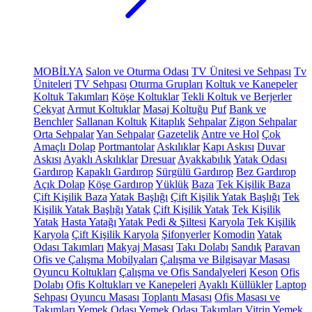
MOBİLYA
Salon ve Oturma Odası
TV Ünitesi ve Sehpası
Tv
Üniteleri
TV Sehpası
Oturma Grupları
Koltuk ve Kanepeler
Koltuk Takımları
Köşe Koltuklar
Tekli Koltuk ve Berjerler
Çekyat
Armut Koltuklar
Masaj Koltuğu
Puf
Bank ve
Benchler
Sallanan Koltuk
Kitaplık
Sehpalar
Zigon Sehpalar
Orta Sehpalar
Yan Sehpalar
Gazetelik
Antre ve Hol
Çok
Amaçlı Dolap
Portmantolar
Askılıklar
Kapı Askısı
Duvar
Askısı
Ayaklı Askılıklar
Dresuar
Ayakkabılık
Yatak Odası
Gardırop
Kapaklı Gardırop
Sürgülü Gardırop
Bez Gardırop
Açık Dolap
Köşe Gardırop
Yüklük
Baza
Tek Kişilik Baza
Çift Kişilik Baza
Yatak Başlığı
Çift Kişilik Yatak Başlığı
Tek
Kişilik Yatak Başlığı
Yatak
Çift Kişilik Yatak
Tek Kişilik
Yatak
Hasta Yatağı
Yatak Pedi & Şiltesi
Karyola
Tek Kişilik
Karyola
Çift Kişilik Karyola
Şifonyerler
Komodin
Yatak
Odası Takımları
Makyaj Masası
Takı Dolabı
Sandık
Paravan
Ofis ve Çalışma Mobilyaları
Çalışma ve Bilgisayar Masası
Oyuncu Koltukları
Çalışma ve Ofis Sandalyeleri
Keson
Ofis
Dolabı
Ofis Koltukları ve Kanepeleri
Ayaklı Küllükler
Laptop
Sehpası
Oyuncu Masası
Toplantı Masası
Ofis Masası ve
Takımları
Yemek Odası
Yemek Odası Takımları
Vitrin
Yemek