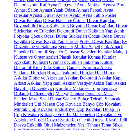
Dekorasyonu
Raf
Ayna
Çerçeveli Ayna
Makyaj Aynası
Boy
Aynası
Salon Aynası
Yatak Odası Aynası
Parçalı Ayna
Dresuar Aynası
Duvar Aynası
Ayaklı Ayna
Tablo
Poster
Duvar Panoları
Duvar Halısı ve Örtüsü
Duvar Kağıtları
Boyanabilir Duvar Kağıtları
3 Boyutlu Duvar Kağıtları
Duvar
Stickerları ve Etiketleri
Dekoratif Duvar Kağıtları
Yapışkanlı
Folyolar
Çocuk Odası Duvar Stickerları
Çocuk Odası Duvar
Kağıtları
Duvar Kağıdı Yapıştırıcısı
Poster Duvar Kağıtları
Ev
Düzenleme ve Saklama
Sepetler
Mutfak Sepeti
Çok Amaçlı
Sepetler
Dekoratif Sepetler
Çamaşır Sepetleri
Kutular
Makyaj
Kutusu ve Organizerleri
Plastik Kutular
Kumaş Kutular
Ayakkabı Kutuları
Oyuncak Kutuları
Saklama Kutusu
Dekoratif Kutu
Takı Kutusu
Çamaşır Kurutma Askısı
Saklama Hurçları
Hurçlar
Vakumlu Hurçlar
Halı Hurcu
Askılar
Elbise ve Aksesuar Askıları
Dekoratif Askılar
Kapı
Arkası Askıları
Yapışkanlı Askılar
Vestiyer Askısı
Takı Askısı
Bavul İçi Düzenleyici
Kurutma Makinesi Topu
Şemsiye
Dolap İçi Düzenleyici
Makyaj Çantası
Duvar ve Masa
Saatleri
Masa Saati
Duvar Saatleri
Bahçe Tekstili
Salıncak
Minderleri
Ütü Masası
Çöp Kovaları
Banyo Çöp Kovaları
Mutfak Çöp Kovaları
Endüstriyel Çöp Kovaları
Dolap İçi
Çöp Kovaları
Kırtasiye ve Ofis Malzemeleri
Dosyalama ve
Arşivleme
Poşet Dosya
Evrak Rafı
Çıtçıtlı Dosya
Klasör
Telli
Dosya
Etiketlik
Okul Malzemeleri
Yazı Tahtası
Tahta Silgisi