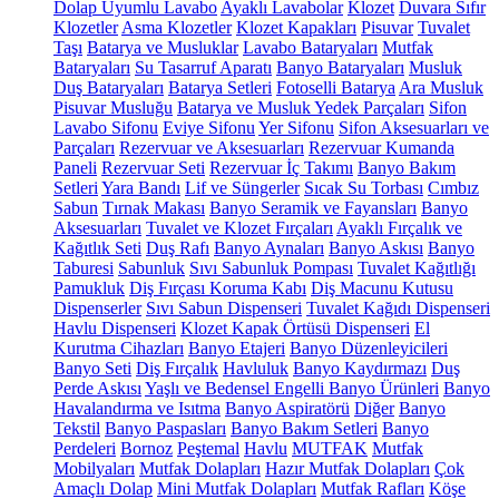
Dolap Uyumlu Lavabo
Ayaklı Lavabolar
Klozet
Duvara Sıfır
Klozetler
Asma Klozetler
Klozet Kapakları
Pisuvar
Tuvalet
Taşı
Batarya ve Musluklar
Lavabo Bataryaları
Mutfak
Bataryaları
Su Tasarruf Aparatı
Banyo Bataryaları
Musluk
Duş Bataryaları
Batarya Setleri
Fotoselli Batarya
Ara Musluk
Pisuvar Musluğu
Batarya ve Musluk Yedek Parçaları
Sifon
Lavabo Sifonu
Eviye Sifonu
Yer Sifonu
Sifon Aksesuarları ve
Parçaları
Rezervuar ve Aksesuarları
Rezervuar Kumanda
Paneli
Rezervuar Seti
Rezervuar İç Takımı
Banyo Bakım
Setleri
Yara Bandı
Lif ve Süngerler
Sıcak Su Torbası
Cımbız
Sabun
Tırnak Makası
Banyo Seramik ve Fayansları
Banyo
Aksesuarları
Tuvalet ve Klozet Fırçaları
Ayaklı Fırçalık ve
Kağıtlık Seti
Duş Rafı
Banyo Aynaları
Banyo Askısı
Banyo
Taburesi
Sabunluk
Sıvı Sabunluk Pompası
Tuvalet Kağıtlığı
Pamukluk
Diş Fırçası Koruma Kabı
Diş Macunu Kutusu
Dispenserler
Sıvı Sabun Dispenseri
Tuvalet Kağıdı Dispenseri
Havlu Dispenseri
Klozet Kapak Örtüsü Dispenseri
El
Kurutma Cihazları
Banyo Etajeri
Banyo Düzenleyicileri
Banyo Seti
Diş Fırçalık
Havluluk
Banyo Kaydırmazı
Duş
Perde Askısı
Yaşlı ve Bedensel Engelli Banyo Ürünleri
Banyo
Havalandırma ve Isıtma
Banyo Aspiratörü
Diğer
Banyo
Tekstil
Banyo Paspasları
Banyo Bakım Setleri
Banyo
Perdeleri
Bornoz
Peştemal
Havlu
MUTFAK
Mutfak
Mobilyaları
Mutfak Dolapları
Hazır Mutfak Dolapları
Çok
Amaçlı Dolap
Mini Mutfak Dolapları
Mutfak Rafları
Köşe