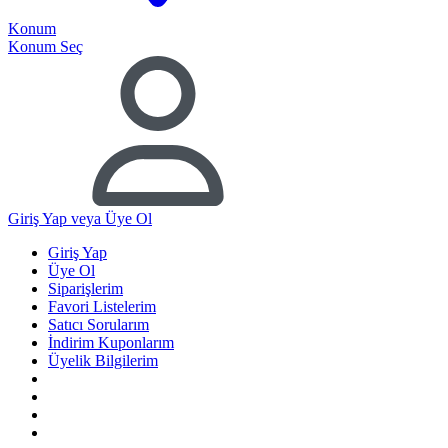
Konum
Konum Seç
Giriş Yap
veya Üye Ol
Giriş Yap
Üye Ol
Siparişlerim
Favori Listelerim
Satıcı Sorularım
İndirim Kuponlarım
Üyelik Bilgilerim