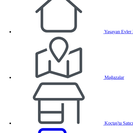
Yaşayan Evler
Mağazalar
Koçtaş'ta Satıc