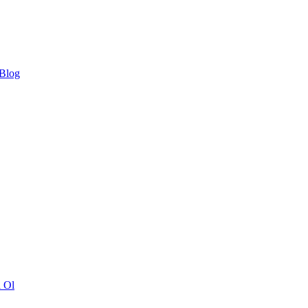
 Blog
ı Ol