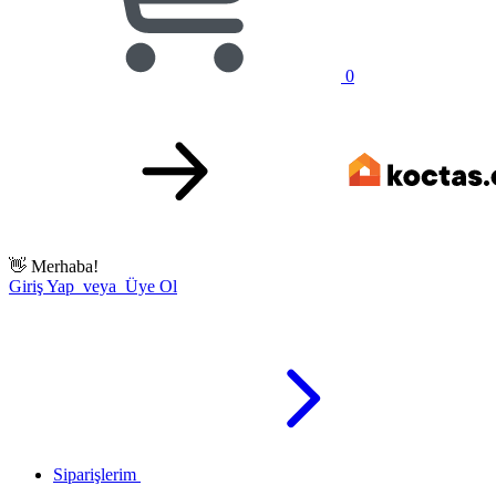
0
👋
Merhaba!
Giriş Yap veya Üye Ol
Siparişlerim