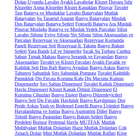
Dolap Uyumlu Lavabo
Ayaklı Lavabolar
Klozet
Duvara Sıfır
Klozetler
Asma Klozetler
Klozet Kapakları
Pisuvar
Tuvalet
Taşı
Batarya ve Musluklar
Lavabo Bataryaları
Mutfak
Bataryaları
Su Tasarruf Aparatı
Banyo Bataryaları
Musluk
Duş Bataryaları
Batarya Setleri
Fotoselli Batarya
Ara Musluk
Pisuvar Musluğu
Batarya ve Musluk Yedek Parçaları
Sifon
Lavabo Sifonu
Eviye Sifonu
Yer Sifonu
Sifon Aksesuarları ve
Parçaları
Rezervuar ve Aksesuarları
Rezervuar Kumanda
Paneli
Rezervuar Seti
Rezervuar İç Takımı
Banyo Bakım
Setleri
Yara Bandı
Lif ve Süngerler
Sıcak Su Torbası
Cımbız
Sabun
Tırnak Makası
Banyo Seramik ve Fayansları
Banyo
Aksesuarları
Tuvalet ve Klozet Fırçaları
Ayaklı Fırçalık ve
Kağıtlık Seti
Duş Rafı
Banyo Aynaları
Banyo Askısı
Banyo
Taburesi
Sabunluk
Sıvı Sabunluk Pompası
Tuvalet Kağıtlığı
Pamukluk
Diş Fırçası Koruma Kabı
Diş Macunu Kutusu
Dispenserler
Sıvı Sabun Dispenseri
Tuvalet Kağıdı Dispenseri
Havlu Dispenseri
Klozet Kapak Örtüsü Dispenseri
El
Kurutma Cihazları
Banyo Etajeri
Banyo Düzenleyicileri
Banyo Seti
Diş Fırçalık
Havluluk
Banyo Kaydırmazı
Duş
Perde Askısı
Yaşlı ve Bedensel Engelli Banyo Ürünleri
Banyo
Havalandırma ve Isıtma
Banyo Aspiratörü
Diğer
Banyo
Tekstil
Banyo Paspasları
Banyo Bakım Setleri
Banyo
Perdeleri
Bornoz
Peştemal
Havlu
MUTFAK
Mutfak
Mobilyaları
Mutfak Dolapları
Hazır Mutfak Dolapları
Çok
Amaçlı Dolap
Mini Mutfak Dolapları
Mutfak Rafları
Köşe