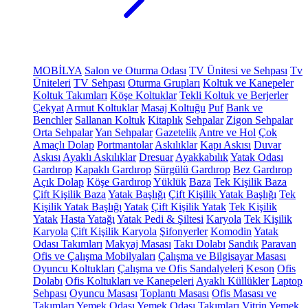
MOBİLYA
Salon ve Oturma Odası
TV Ünitesi ve Sehpası
Tv
Üniteleri
TV Sehpası
Oturma Grupları
Koltuk ve Kanepeler
Koltuk Takımları
Köşe Koltuklar
Tekli Koltuk ve Berjerler
Çekyat
Armut Koltuklar
Masaj Koltuğu
Puf
Bank ve
Benchler
Sallanan Koltuk
Kitaplık
Sehpalar
Zigon Sehpalar
Orta Sehpalar
Yan Sehpalar
Gazetelik
Antre ve Hol
Çok
Amaçlı Dolap
Portmantolar
Askılıklar
Kapı Askısı
Duvar
Askısı
Ayaklı Askılıklar
Dresuar
Ayakkabılık
Yatak Odası
Gardırop
Kapaklı Gardırop
Sürgülü Gardırop
Bez Gardırop
Açık Dolap
Köşe Gardırop
Yüklük
Baza
Tek Kişilik Baza
Çift Kişilik Baza
Yatak Başlığı
Çift Kişilik Yatak Başlığı
Tek
Kişilik Yatak Başlığı
Yatak
Çift Kişilik Yatak
Tek Kişilik
Yatak
Hasta Yatağı
Yatak Pedi & Şiltesi
Karyola
Tek Kişilik
Karyola
Çift Kişilik Karyola
Şifonyerler
Komodin
Yatak
Odası Takımları
Makyaj Masası
Takı Dolabı
Sandık
Paravan
Ofis ve Çalışma Mobilyaları
Çalışma ve Bilgisayar Masası
Oyuncu Koltukları
Çalışma ve Ofis Sandalyeleri
Keson
Ofis
Dolabı
Ofis Koltukları ve Kanepeleri
Ayaklı Küllükler
Laptop
Sehpası
Oyuncu Masası
Toplantı Masası
Ofis Masası ve
Takımları
Yemek Odası
Yemek Odası Takımları
Vitrin
Yemek