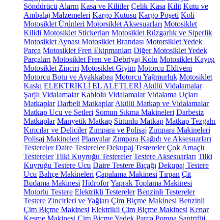
Söndürücü
Alarm
Kasa ve Kilitler
Çelik Kasa
Kilit
Kutu ve
Ambalaj Malzemeleri
Kargo Kutusu
Kargo Poşeti
Koli
Motosiklet Ürünleri
Motorsiklet Aksesuarları
Motosiklet
Kilidi
Motosiklet Stickerları
Motosiklet Rüzgarlık ve Siperlik
Motosiklet Aynası
Motosiklet Brandası
Motorsiklet Yedek
Parça
Motosiklet Fren Ekipmanları
Diğer Motosiklet Yedek
Parçaları
Motosiklet Fren ve Debriyaj Kolu
Motosiklet Kayışı
Motosiklet Zinciri
Motosiklet Giyim
Motorcu Eldiveni
Motorcu Botu ve Ayakkabısı
Motorcu Yağmurluk
Motosiklet
Kaskı
ELEKTRİKLİ EL ALETLERİ
Akülü Vidalamalar
Şarjlı Vidalamalar
Kablolu Vidalamalar
Vidalama Uçları
Matkaplar
Darbeli Matkaplar
Akülü Matkap ve Vidalamalar
Matkap Ucu ve Setleri
Somun Sıkma Makineleri
Darbesiz
Matkaplar
Manyetik Matkap
Sütunlu Matkap
Matkap Tezgahı
Kırıcılar ve Deliciler
Zımpara ve Polisaj
Zımpara Makineleri
Polisaj Makineleri
Planyalar
Zımpara Kağıdı ve Aksesuarları
Testereler
Daire Testereler
Dekupaj Testereler
Çok Amaçlı
Testereler
Tilki Kuyruğu Testereler
Testere Aksesuarları
Tilki
Kuyruğu Testere Ucu
Daire Testere Bıçağı
Dekupaj Testere
Ucu
Bahçe Makineleri
Çapalama Makinesi
Tırpan
Çit
Budama Makinesi
Hidrofor
Yaprak Toplama Makinesi
Motorlu Testere
Elektrikli Testereler
Benzinli Testereler
Testere Zincirleri ve Yağları
Çim Biçme Makinesi
Benzinli
Çim Biçme Makinesi
Elektrikli Çim Biçme Makinesi
Kenar
Kesme Makinesi
Çim Biçme Yedek Parça
Pompa
Santrifüj