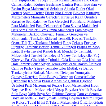
Sıvı Yapıştırıcılar
Tebeşir
Suluk
Resim Çantası
Pano
Okul
Çantası
Kalem Kutusu
Beslenme Çantası
Resim Boyaları ve
Resim Boya Malzemeleri
Selobant
Ajanda
Defter
Okul
Defteri
Spiralli Defter
Fihrist
Not Defteri
Bloknot
Kırtasiye
Malzemeleri
Masaüstü Gereçleri
Kırtasiye Kağıt Ürünleri
Kırtasiye Seti
Kalem ve Yazı Gereçleri
Koli Bandı Makinesi
Para Makineleri
Para Çekmeceleri
Para Sayma Makineleri
Ofis Sarf Ürünleri
Evrak İmha Makineleri
Laminasyon
Makineleri
Barkod Okuyucu
Temizlik Gereçleri ve
Ekipmanları
Temizlik Eldiveni
Temizlik Kovası
Temizlik,
Ovma Teli
Tüy Toplama Ürünleri
Faraş
Çekpas
Fırça ve
Süpürge
Temizlik Bezleri
Temizlik Süngeri
Paspas ve Mop
Kâğıt Havlu
Tuvalet Kağıdı
Islak Mendil
Ev Temizlik
Malzemeleri
Tuvalet Temizleyici
Yüzey Temizleyiciler
Yağ,
Kireç ve Pas Çözücüler
Çubuklu Oda Kokusu
Oda Kokusu
Halı Temizleyiciler
Ahşap Temizleyiciler ve Bakım Ürünleri
Cam ve Parlak Yüzey Temizleyiciler
Mutfak ve Banyo
Temizleyiciler
Bulaşık Makinesi Deterjanı
Yumuşatıcı
Çamaşır Deterjanı
Elde Bulaşık Deterjanı
Çamaşır Leke
Çıkarıcılar
Kolonya
Pazar Arabası ve Çantası
Eğlence
Ürünleri
Parti Malzemeleri
Puzzle
Hobi Malzemeleri
Hobi
Boya ve Resim Malzemeleri
Ahşap Boyaları
Akrilik Boyalar
Sulu Boya
Yağlı Boya Seti
Eskitme Boyası
Cam ve Seramik
Boyaları
Metalik Boya
Şövale
Kumaş Boyaları
Resim Fırçası
ve Rulosu
Tuval
El İşi & Tekstil Malzemeleri
Örgü İpi
Güpür