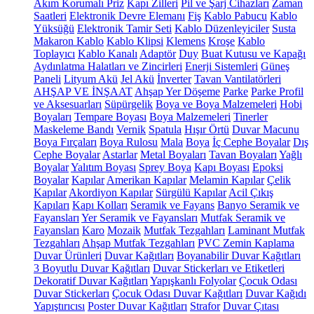
Akım Korumalı Priz
Kapı Zilleri
Pil ve Şarj Cihazları
Zaman
Saatleri
Elektronik Devre Elemanı
Fiş
Kablo Pabucu
Kablo
Yüksüğü
Elektronik Tamir Seti
Kablo Düzenleyiciler
Susta
Makaron Kablo
Kablo Klipsi
Klemens
Kroşe
Kablo
Toplayıcı
Kablo Kanalı
Adaptör
Duy
Buat Kutusu ve Kapağı
Aydınlatma Halatları ve Zincirleri
Enerji Sistemleri
Güneş
Paneli
Lityum Akü
Jel Akü
İnverter
Tavan Vantilatörleri
AHŞAP VE İNŞAAT
Ahşap Yer Döşeme
Parke
Parke Profil
ve Aksesuarları
Süpürgelik
Boya ve Boya Malzemeleri
Hobi
Boyaları
Tempare Boyası
Boya Malzemeleri
Tinerler
Maskeleme Bandı
Vernik
Spatula
Hışır Örtü
Duvar Macunu
Boya Fırçaları
Boya Rulosu
Mala
Boya
İç Cephe Boyalar
Dış
Cephe Boyalar
Astarlar
Metal Boyaları
Tavan Boyaları
Yağlı
Boyalar
Yalıtım Boyası
Sprey Boya
Kapı Boyası
Epoksi
Boyalar
Kapılar
Amerikan Kapılar
Melamin Kapılar
Çelik
Kapılar
Akordiyon Kapılar
Sürgülü Kapılar
Acil Çıkış
Kapıları
Kapı Kolları
Seramik ve Fayans
Banyo Seramik ve
Fayansları
Yer Seramik ve Fayansları
Mutfak Seramik ve
Fayansları
Karo
Mozaik
Mutfak Tezgahları
Laminant Mutfak
Tezgahları
Ahşap Mutfak Tezgahları
PVC Zemin Kaplama
Duvar Ürünleri
Duvar Kağıtları
Boyanabilir Duvar Kağıtları
3 Boyutlu Duvar Kağıtları
Duvar Stickerları ve Etiketleri
Dekoratif Duvar Kağıtları
Yapışkanlı Folyolar
Çocuk Odası
Duvar Stickerları
Çocuk Odası Duvar Kağıtları
Duvar Kağıdı
Yapıştırıcısı
Poster Duvar Kağıtları
Strafor
Duvar Çıtası