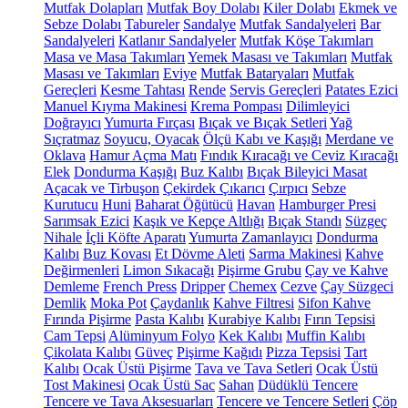
Mutfak Dolapları
Mutfak Boy Dolabı
Kiler Dolabı
Ekmek ve
Sebze Dolabı
Tabureler
Sandalye
Mutfak Sandalyeleri
Bar
Sandalyeleri
Katlanır Sandalyeler
Mutfak Köşe Takımları
Masa ve Masa Takımları
Yemek Masası ve Takımları
Mutfak
Masası ve Takımları
Eviye
Mutfak Bataryaları
Mutfak
Gereçleri
Kesme Tahtası
Rende
Servis Gereçleri
Patates Ezici
Manuel Kıyma Makinesi
Krema Pompası
Dilimleyici
Doğrayıcı
Yumurta Fırçası
Bıçak ve Bıçak Setleri
Yağ
Sıçratmaz
Soyucu, Oyacak
Ölçü Kabı ve Kaşığı
Merdane ve
Oklava
Hamur Açma Matı
Fındık Kıracağı ve Ceviz Kıracağı
Elek
Dondurma Kaşığı
Buz Kalıbı
Bıçak Bileyici Masat
Açacak ve Tirbuşon
Çekirdek Çıkarıcı
Çırpıcı
Sebze
Kurutucu
Huni
Baharat Öğütücü
Havan
Hamburger Presi
Sarımsak Ezici
Kaşık ve Kepçe Altlığı
Bıçak Standı
Süzgeç
Nihale
İçli Köfte Aparatı
Yumurta Zamanlayıcı
Dondurma
Kalıbı
Buz Kovası
Et Dövme Aleti
Sarma Makinesi
Kahve
Değirmenleri
Limon Sıkacağı
Pişirme Grubu
Çay ve Kahve
Demleme
French Press
Dripper
Chemex
Cezve
Çay Süzgeci
Demlik
Moka Pot
Çaydanlık
Kahve Filtresi
Sifon Kahve
Fırında Pişirme
Pasta Kalıbı
Kurabiye Kalıbı
Fırın Tepsisi
Cam Tepsi
Alüminyum Folyo
Kek Kalıbı
Muffin Kalıbı
Çikolata Kalıbı
Güveç
Pişirme Kağıdı
Pizza Tepsisi
Tart
Kalıbı
Ocak Üstü Pişirme
Tava ve Tava Setleri
Ocak Üstü
Tost Makinesi
Ocak Üstü Sac
Sahan
Düdüklü Tencere
Tencere ve Tava Aksesuarları
Tencere ve Tencere Setleri
Çöp