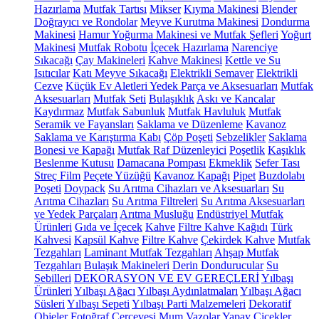
Hazırlama
Mutfak Tartısı
Mikser
Kıyma Makinesi
Blender
Doğrayıcı ve Rondolar
Meyve Kurutma Makinesi
Dondurma
Makinesi
Hamur Yoğurma Makinesi ve Mutfak Şefleri
Yoğurt
Makinesi
Mutfak Robotu
İçecek Hazırlama
Narenciye
Sıkacağı
Çay Makineleri
Kahve Makinesi
Kettle ve Su
Isıtıcılar
Katı Meyve Sıkacağı
Elektrikli Semaver
Elektrikli
Cezve
Küçük Ev Aletleri Yedek Parça ve Aksesuarları
Mutfak
Aksesuarları
Mutfak Seti
Bulaşıklık
Askı ve Kancalar
Kaydırmaz
Mutfak Sabunluk
Mutfak Havluluk
Mutfak
Seramik ve Fayansları
Saklama ve Düzenleme
Kavanoz
Saklama ve Karıştırma Kabı
Çöp Poşeti
Sebzelikler
Saklama
Bonesi ve Kapağı
Mutfak Raf Düzenleyici
Poşetlik
Kaşıklık
Beslenme Kutusu
Damacana Pompası
Ekmeklik
Sefer Tası
Streç Film
Peçete Yüzüğü
Kavanoz Kapağı
Pipet
Buzdolabı
Poşeti
Doypack
Su Arıtma Cihazları ve Aksesuarları
Su
Arıtma Cihazları
Su Arıtma Filtreleri
Su Arıtma Aksesuarları
ve Yedek Parçaları
Arıtma Musluğu
Endüstriyel Mutfak
Ürünleri
Gıda ve İçecek
Kahve
Filtre Kahve Kağıdı
Türk
Kahvesi
Kapsül Kahve
Filtre Kahve
Çekirdek Kahve
Mutfak
Tezgahları
Laminant Mutfak Tezgahları
Ahşap Mutfak
Tezgahları
Bulaşık Makineleri
Derin Dondurucular
Su
Sebilleri
DEKORASYON VE EV GEREÇLERİ
Yılbaşı
Ürünleri
Yılbaşı Ağacı
Yılbaşı Aydınlatmaları
Yılbaşı Ağacı
Süsleri
Yılbaşı Sepeti
Yılbaşı Parti Malzemeleri
Dekoratif
Objeler
Fotoğraf Çerçevesi
Mum
Vazolar
Yapay Çiçekler