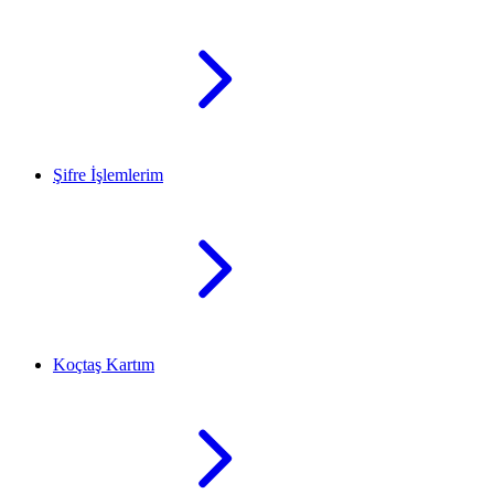
Şifre İşlemlerim
Koçtaş Kartım