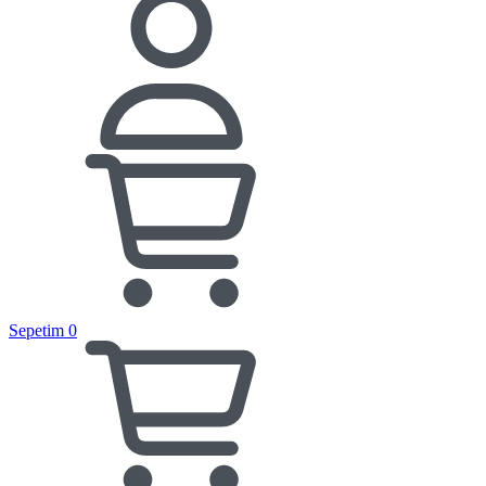
Sepetim
0