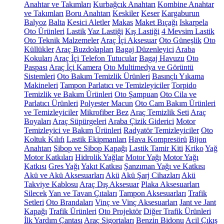
Anahtar ve Takımları
Kurbağcık Anahtarı
Kombine Anahtar
ve Takımları
Boru Anahtarı
Keskiler
Keser
Kargaburun
Balyoz
Balta
Kesici Aletler
Makas
Maket Bıçağı
Iskarpela
Oto Ürünleri
Lastik
Yaz Lastiği
Kış Lastiği
4 Mevsim Lastik
Oto Teknik Malzemeler
Araç İçi Aksesuar
Oto Güneşlik
Oto
Küllükler
Araç Buzdolapları
Bagaj Düzenleyici
Araba
Kokuları
Araç İçi Telefon Tutucular
Bagaj Havuzu
Oto
Paspası
Araç İçi Kamera
Oto Multimedya ve Görüntü
Sistemleri
Oto Bakım Temizlik Ürünleri
Basınçlı Yıkama
Makineleri
Tampon Parlatıcı ve Temizleyiciler
Torpido
Temizlik ve Bakım Ürünleri
Oto Şampuan
Oto Cila ve
Parlatıcı Ürünleri
Polyester Macun
Oto Cam Bakım Ürünleri
ve Temizleyiciler
Mikrofiber Bez
Araç Temizlik Seti
Araç
Boyaları
Araç Süpürgeleri
Araba Çizik Giderici
Motor
Temizleyici ve Bakım Ürünleri
Radyatör Temizleyiciler
Oto
Koltuk Kılıfı
Lastik Ekipmanları
Hava Kompresörü
Bijon
Anahtarı
Sibop ve Sibop Kapağı
Lastik Tamir Kiti
Kriko
Yağ
Motor Katkıları
Hidrolik Yağlar
Motor Yağı
Motor Yağı
Katkısı
Gres Yağı
Yakıt Katkısı
Şanzıman Yağı ve Katkısı
Akü ve Akü Aksesuarları
Akü
Akü Şarj Cihazları
Akü
Takviye Kablosu
Araç Dış Aksesuar
Plaka Aksesuarları
Silecek
Yan ve Tavan Çıtaları
Tampon Aksesuarları
Trafik
Setleri
Oto Brandaları
Vinç ve Vinç Aksesuarları
Jant ve Jant
Kapağı
Trafik Ürünleri
Oto Projektör
Diğer Trafik Ürünleri
İlk Yardım Çantası
Araç Sigortaları
Benzin Bidonu
Acil Çıkış