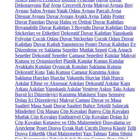
Dekorasyonu
Raf
Ayna
Çerçeveli Ayna
Makyaj Aynası
Boy
Aynası
Salon Aynası
Yatak Odası Aynası
Parçalı Ayna
Dresuar Aynası
Duvar Aynası
Ayaklı Ayna
Tablo
Poster
Duvar Panoları
Duvar Halısı ve Örtüsü
Duvar Kağıtları
Boyanabilir Duvar Kağıtları
3 Boyutlu Duvar Kağıtları
Duvar
Stickerları ve Etiketleri
Dekoratif Duvar Kağıtları
Yapışkanlı
Folyolar
Çocuk Odası Duvar Stickerları
Çocuk Odası Duvar
Kağıtları
Duvar Kağıdı Yapıştırıcısı
Poster Duvar Kağıtları
Ev
Düzenleme ve Saklama
Sepetler
Mutfak Sepeti
Çok Amaçlı
Sepetler
Dekoratif Sepetler
Çamaşır Sepetleri
Kutular
Makyaj
Kutusu ve Organizerleri
Plastik Kutular
Kumaş Kutular
Ayakkabı Kutuları
Oyuncak Kutuları
Saklama Kutusu
Dekoratif Kutu
Takı Kutusu
Çamaşır Kurutma Askısı
Saklama Hurçları
Hurçlar
Vakumlu Hurçlar
Halı Hurcu
Askılar
Elbise ve Aksesuar Askıları
Dekoratif Askılar
Kapı
Arkası Askıları
Yapışkanlı Askılar
Vestiyer Askısı
Takı Askısı
Bavul İçi Düzenleyici
Kurutma Makinesi Topu
Şemsiye
Dolap İçi Düzenleyici
Makyaj Çantası
Duvar ve Masa
Saatleri
Masa Saati
Duvar Saatleri
Bahçe Tekstili
Salıncak
Minderleri
Ütü Masası
Çöp Kovaları
Banyo Çöp Kovaları
Mutfak Çöp Kovaları
Endüstriyel Çöp Kovaları
Dolap İçi
Çöp Kovaları
Kırtasiye ve Ofis Malzemeleri
Dosyalama ve
Arşivleme
Poşet Dosya
Evrak Rafı
Çıtçıtlı Dosya
Klasör
Telli
Dosya
Etiketlik
Okul Malzemeleri
Yazı Tahtası
Tahta Silgisi