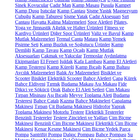
Sinek Kovucular
Çadır Matı
Kamp Masası
Pusula
Kampet
Kamp Duşu
Isıtıcılar
Kamp Çantası
Şişme Yastık
Magnezyum
Çubuğu
Kamp Taburesi
Şişme Yatak
Çadır Aksesuarı
Sırt
Çantası
Hayatta Kalma Malzemeleri
Spor Aletleri
Pilates,
Yoga ve Jimnastik
Ağırlık ve Halter Ürünleri
Fitness ve
Kardiyo Ürünleri
Diğer Spor Ürünleri
Valiz ve Bavul
Kamp
Mutfak Malzemeleri
Termal Çanta
Matara
Kamp Yemek
Pişirme Seti
Kamp Buzluk ve Soğutucu Ürünler
Kamp
Demliği
Kamp Tavası
Kamp Ocağı
Kamp Mutfak
Aksesuarları
Çakmak ve Yakıcılar
Termoslar
Aydınlatma
Ekipmanları
El Feneri
Işıldak
Kafa Lambası
Kamp El Aletleri
Kamp Testeresi
Kamp Küreği
Kamp Bıçağı
Kamp Baltası
Avcılık Malzemeleri
Balık Av Malzemeleri
Bisiklet ve
Scooter
Bisiklet
Elektrikli Scooter
Bahçe Aletleri
Çapa
Kürek
Bahçe Eldiveni
Tırmık
Budama Makası
Aşı Makası
Fide
Dikici ve Sökücü
Orak
Bahçe El Aleti Setleri
Çim Makası
Tırpan Misinası
Aşı Bıçağı
Meyve Toplama Aleti
Budama
Testeresi
Bahçe Çatalı
Kazma
Bahçe Makineleri
Çapalama
Makinesi
Tırpan
Çit Budama Makinesi
Hidrofor
Yaprak
Toplama Makinesi
Motorlu Testere
Elektrikli Testereler
Benzinli Testereler
Testere Zincirleri ve Yağları
Çim Biçme
Makinesi
Benzinli Çim Biçme Makinesi
Elektrikli Çim Biçme
Makinesi
Kenar Kesme Makinesi
Çim Biçme Yedek Parça
Pompa
Santrifüj Pompa
Dalgıç Pompası
Bahçe Pompası
Su