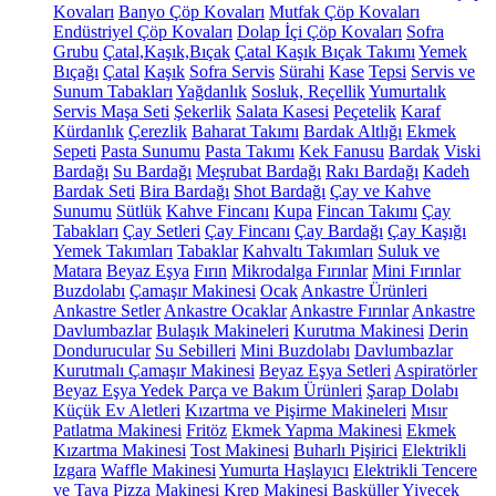
Kovaları
Banyo Çöp Kovaları
Mutfak Çöp Kovaları
Endüstriyel Çöp Kovaları
Dolap İçi Çöp Kovaları
Sofra
Grubu
Çatal,Kaşık,Bıçak
Çatal Kaşık Bıçak Takımı
Yemek
Bıçağı
Çatal
Kaşık
Sofra Servis
Sürahi
Kase
Tepsi
Servis ve
Sunum Tabakları
Yağdanlık
Sosluk, Reçellik
Yumurtalık
Servis Maşa Seti
Şekerlik
Salata Kasesi
Peçetelik
Karaf
Kürdanlık
Çerezlik
Baharat Takımı
Bardak Altlığı
Ekmek
Sepeti
Pasta Sunumu
Pasta Takımı
Kek Fanusu
Bardak
Viski
Bardağı
Su Bardağı
Meşrubat Bardağı
Rakı Bardağı
Kadeh
Bardak Seti
Bira Bardağı
Shot Bardağı
Çay ve Kahve
Sunumu
Sütlük
Kahve Fincanı
Kupa
Fincan Takımı
Çay
Tabakları
Çay Setleri
Çay Fincanı
Çay Bardağı
Çay Kaşığı
Yemek Takımları
Tabaklar
Kahvaltı Takımları
Suluk ve
Matara
Beyaz Eşya
Fırın
Mikrodalga Fırınlar
Mini Fırınlar
Buzdolabı
Çamaşır Makinesi
Ocak
Ankastre Ürünleri
Ankastre Setler
Ankastre Ocaklar
Ankastre Fırınlar
Ankastre
Davlumbazlar
Bulaşık Makineleri
Kurutma Makinesi
Derin
Dondurucular
Su Sebilleri
Mini Buzdolabı
Davlumbazlar
Kurutmalı Çamaşır Makinesi
Beyaz Eşya Setleri
Aspiratörler
Beyaz Eşya Yedek Parça ve Bakım Ürünleri
Şarap Dolabı
Küçük Ev Aletleri
Kızartma ve Pişirme Makineleri
Mısır
Patlatma Makinesi
Fritöz
Ekmek Yapma Makinesi
Ekmek
Kızartma Makinesi
Tost Makinesi
Buharlı Pişirici
Elektrikli
Izgara
Waffle Makinesi
Yumurta Haşlayıcı
Elektrikli Tencere
ve Tava
Pizza Makinesi
Krep Makinesi
Basküller
Yiyecek