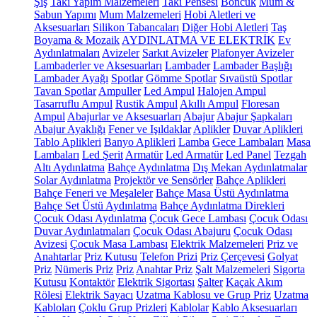
Şiş
Takı Yapım Malzemeleri
Takı Pensesi
Boncuk
Mum &
Sabun Yapımı
Mum Malzemeleri
Hobi Aletleri ve
Aksesuarları
Silikon Tabancaları
Diğer Hobi Aletleri
Taş
Boyama & Mozaik
AYDINLATMA VE ELEKTRİK
Ev
Aydınlatmaları
Avizeler
Sarkıt Avizeler
Plafonyer Avizeler
Lambaderler ve Aksesuarları
Lambader
Lambader Başlığı
Lambader Ayağı
Spotlar
Gömme Spotlar
Sıvaüstü Spotlar
Tavan Spotlar
Ampuller
Led Ampul
Halojen Ampul
Tasarruflu Ampul
Rustik Ampul
Akıllı Ampul
Floresan
Ampul
Abajurlar ve Aksesuarları
Abajur
Abajur Şapkaları
Abajur Ayaklığı
Fener ve Işıldaklar
Aplikler
Duvar Aplikleri
Tablo Aplikleri
Banyo Aplikleri
Lamba
Gece Lambaları
Masa
Lambaları
Led Şerit
Armatür
Led Armatür
Led Panel
Tezgah
Altı Aydınlatma
Bahçe Aydınlatma
Dış Mekan Aydınlatmalar
Solar Aydınlatma
Projektör ve Sensörler
Bahçe Aplikleri
Bahçe Feneri ve Meşaleler
Bahçe Masa Üstü Aydınlatma
Bahçe Set Üstü Aydınlatma
Bahçe Aydınlatma Direkleri
Çocuk Odası Aydınlatma
Çocuk Gece Lambası
Çocuk Odası
Duvar Aydınlatmaları
Çocuk Odası Abajuru
Çocuk Odası
Avizesi
Çocuk Masa Lambası
Elektrik Malzemeleri
Priz ve
Anahtarlar
Priz Kutusu
Telefon Prizi
Priz Çerçevesi
Golyat
Priz
Nümeris Priz
Priz
Anahtar Priz
Şalt Malzemeleri
Sigorta
Kutusu
Kontaktör
Elektrik Sigortası
Şalter
Kaçak Akım
Rölesi
Elektrik Sayacı
Uzatma Kablosu ve Grup Priz
Uzatma
Kabloları
Çoklu Grup Prizleri
Kablolar
Kablo Aksesuarları