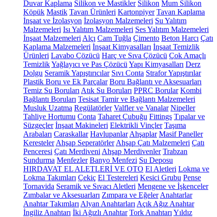
Duvar Kaplama
Silikon ve Mastikler
Silikon
Mum Silikon
Köpük
Mastik
Tavan Ürünleri
Kartonpiyer
Tavan Kaplama
İnşaat ve İzolasyon
İzolasyon Malzemeleri
Su Yalıtım
Malzemeleri
Isı Yalıtım Malzemeleri
Ses Yalıtım Malzemeleri
İnşaat Malzemeleri
Alçı
Cam Tuğla
Çimento
Beton Harcı
Çatı
Kaplama Malzemeleri
İnşaat Kimyasalları
İnşaat Temizlik
Ürünleri
Lavabo Çözücü
Harç ve Sıva Çözücü
Çok Amaçlı
Temizlik
Yağlayıcı ve Pas Çözücü
Yapı Kimyasalları
Derz
Dolgu
Seramik Yapıştırıcılar
Sıvı Conta
Strafor Yapıştırılar
Plastik Boru ve Ek Parçalar
Boru Bağlantı ve Aksesuarları
Temiz Su Boruları
Atık Su Boruları
PPRC Borular
Kombi
Bağlantı Boruları
Tesisat Tamir ve Bağlantı Malzemeleri
Musluk Uzatma
Regülatörler
Valfler ve Vanalar
Nipeller
Tahliye Hortumu
Conta
Taharet Çubuğu
Fittings
Tıpalar ve
Süzgeçler
İnşaat Makineleri
Elektrikli Vinçler
Taşıma
Arabaları
Caraskallar
Havlupanlar
Ahşaplar
Masif Paneller
Keresteler
Ahşap Seperatörler
Ahşap Çatı Malzemeleri
Çatı
Penceresi
Çatı Merdiveni
Ahşap Merdivenler
Trabzan
Sundurma
Menfezler
Banyo Menfezi
Su Deposu
HIRDAVAT EL ALETLERİ VE OTO
El Aletleri
Lokma ve
Lokma Takımları
Çekiç
El Testereleri
Kesici Grubu
Pense
Tornavida
Seramik ve Sıvacı Aletleri
Mengene ve İşkenceler
Zımbalar ve Aksesuarları
Zımpara ve Eğeler
Anahtarlar
Anahtar Takımları
Alyan Anahtarları
Açık Ağız Anahtar
İngiliz Anahtarı
İki Ağızlı Anahtar
Tork Anahtarı
Yıldız