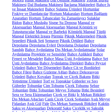
Motoru
Hasat Makinesi
Dal Öğütme Makinesi
Toprak Burgu
Makinesi
Dal Budama Makinesi
İlaçlama Makineleri
Bahçe İş
ve İnşaat Makineleri
Bahçe Sulama Ürünleri
Hortumlar
Fıskiye ve Damlatıcılar
Hortum Makaraları
Hortum Bağlantı
Aparatları
Hortum Tabancaları
Su Zamanlayıcı
Sulaklar
Bidon
Bahçe Musluğu
Şişme Su Deposu
Mangal ve
Aksesuarları
Mangal Aksesuarları
Mangal Kömürü ve
Tutuşturucular
Mangal ve Barbekü
Kömürlü Mangal
Tüplü
Mangal
Elektrikli Izgara
Pürmüz
Piknik Malzemeleri
Piknik
Sepetleri
Piknik Seti
Semaver
Piknik Örtüleri
Bahçe
Depolama
Depolama Evleri
Depolama Dolapları
Depolama
Sandığı
Bahçe Aydınlatma
Dış Mekan Aydınlatmalar
Solar
Aydınlatma
Projektör ve Sensörler
Bahçe Aplikleri
Bahçe
Feneri ve Meşaleler
Bahçe Masa Üstü Aydınlatma
Bahçe Set
Üstü Aydınlatma
Bahçe Aydınlatma Direkleri
Bahçe Peyzaj
Ürünleri
Bahçe Yer Döşemeleri
Bahçe Çit ve Bordürleri
Bahçe Filesi
Bahçe Gizleme Ağları
Bahçe Dekorasyon
Ürünleri
Bahçe Kovaları
Toprak ve Çiçek Bakımı
Bitki
Yetiştirme Ürünleri
Torf ve Topraklar
Gübreler ve Sıvı
Gübreler
Tohumlar
Çim Tohumu
Çiçek Tohumu
Sebze
Tohumları
Bitki Tohumları
Meyve Tohumu
Bitki Besinleri
Sera ve Sera Ekipmanları
Çiçek ve Bitki
İç Mekan Bitkileri
Dış Mekan Ağaçları
Canlı Çiçek
Çiçek Soğanları
Aşılı Meyve
Fidanları
Aşılı Gül
Fide
Dış Mekan Sarmaşık Bitkileri
Kaktüs
Saksı ve Aksesuarları
Dekoratif Saksı
Çiçeklik ve Saksılık