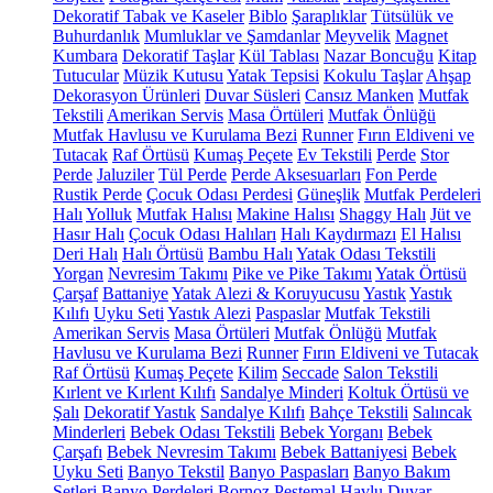
Dekoratif Tabak ve Kaseler
Biblo
Şaraplıklar
Tütsülük ve
Buhurdanlık
Mumluklar ve Şamdanlar
Meyvelik
Magnet
Kumbara
Dekoratif Taşlar
Kül Tablası
Nazar Boncuğu
Kitap
Tutucular
Müzik Kutusu
Yatak Tepsisi
Kokulu Taşlar
Ahşap
Dekorasyon Ürünleri
Duvar Süsleri
Cansız Manken
Mutfak
Tekstili
Amerikan Servis
Masa Örtüleri
Mutfak Önlüğü
Mutfak Havlusu ve Kurulama Bezi
Runner
Fırın Eldiveni ve
Tutacak
Raf Örtüsü
Kumaş Peçete
Ev Tekstili
Perde
Stor
Perde
Jaluziler
Tül Perde
Perde Aksesuarları
Fon Perde
Rustik Perde
Çocuk Odası Perdesi
Güneşlik
Mutfak Perdeleri
Halı
Yolluk
Mutfak Halısı
Makine Halısı
Shaggy Halı
Jüt ve
Hasır Halı
Çocuk Odası Halıları
Halı Kaydırmazı
El Halısı
Deri Halı
Halı Örtüsü
Bambu Halı
Yatak Odası Tekstili
Yorgan
Nevresim Takımı
Pike ve Pike Takımı
Yatak Örtüsü
Çarşaf
Battaniye
Yatak Alezi & Koruyucusu
Yastık
Yastık
Kılıfı
Uyku Seti
Yastık Alezi
Paspaslar
Mutfak Tekstili
Amerikan Servis
Masa Örtüleri
Mutfak Önlüğü
Mutfak
Havlusu ve Kurulama Bezi
Runner
Fırın Eldiveni ve Tutacak
Raf Örtüsü
Kumaş Peçete
Kilim
Seccade
Salon Tekstili
Kırlent ve Kırlent Kılıfı
Sandalye Minderi
Koltuk Örtüsü ve
Şalı
Dekoratif Yastık
Sandalye Kılıfı
Bahçe Tekstili
Salıncak
Minderleri
Bebek Odası Tekstili
Bebek Yorganı
Bebek
Çarşafı
Bebek Nevresim Takımı
Bebek Battaniyesi
Bebek
Uyku Seti
Banyo Tekstil
Banyo Paspasları
Banyo Bakım
Setleri
Banyo Perdeleri
Bornoz
Peştemal
Havlu
Duvar