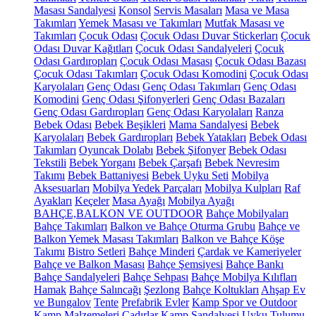
Masası Sandalyesi
Konsol
Servis Masaları
Masa ve Masa
Takımları
Yemek Masası ve Takımları
Mutfak Masası ve
Takımları
Çocuk Odası
Çocuk Odası Duvar Stickerları
Çocuk
Odası Duvar Kağıtları
Çocuk Odası Sandalyeleri
Çocuk
Odası Gardıropları
Çocuk Odası Masası
Çocuk Odası Bazası
Çocuk Odası Takımları
Çocuk Odası Komodini
Çocuk Odası
Karyolaları
Genç Odası
Genç Odası Takımları
Genç Odası
Komodini
Genç Odası Şifonyerleri
Genç Odası Bazaları
Genç Odası Gardıropları
Genç Odası Karyolaları
Ranza
Bebek Odası
Bebek Beşikleri
Mama Sandalyesi
Bebek
Karyolaları
Bebek Gardıropları
Bebek Yatakları
Bebek Odası
Takımları
Oyuncak Dolabı
Bebek Şifonyer
Bebek Odası
Tekstili
Bebek Yorganı
Bebek Çarşafı
Bebek Nevresim
Takımı
Bebek Battaniyesi
Bebek Uyku Seti
Mobilya
Aksesuarları
Mobilya Yedek Parçaları
Mobilya Kulpları
Raf
Ayakları
Keçeler
Masa Ayağı
Mobilya Ayağı
BAHÇE,BALKON VE OUTDOOR
Bahçe Mobilyaları
Bahçe Takımları
Balkon ve Bahçe Oturma Grubu
Bahçe ve
Balkon Yemek Masası Takımları
Balkon ve Bahçe Köşe
Takımı
Bistro Setleri
Bahçe Minderi
Çardak ve Kameriyeler
Bahçe ve Balkon Masası
Bahçe Şemsiyesi
Bahçe Bankı
Bahçe Sandalyeleri
Bahçe Sehpası
Bahçe Mobilya Kılıfları
Hamak
Bahçe Salıncağı
Şezlong
Bahçe Koltukları
Ahşap Ev
ve Bungalov
Tente
Prefabrik Evler
Kamp Spor ve Outdoor
Kamp Malzemeleri
Çadırlar
Kamp Sandalyesi
Uyku Tulumu