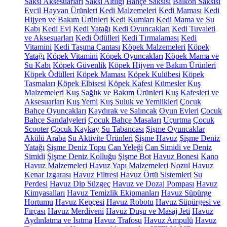
Saksı Aksesuarları
Saksı Altlığı
Bahçe Saksısı
Balkon Saksısı
Evcil Hayvan Ürünleri
Kedi Malzemeleri
Kedi Maması
Kedi
Hijyen ve Bakım Ürünleri
Kedi Kumları
Kedi Mama ve Su
Kabı
Kedi Evi
Kedi Yatağı
Kedi Oyuncakları
Kedi Tuvaleti
ve Aksesuarları
Kedi Ödülleri
Kedi Tırmalaması
Kedi
Vitamini
Kedi Taşıma Çantası
Köpek Malzemeleri
Köpek
Yatağı
Köpek Vitamini
Köpek Oyuncakları
Köpek Mama ve
Su Kabı
Köpek Güvenlik
Köpek Hijyen ve Bakım Ürünleri
Köpek Ödülleri
Köpek Maması
Köpek Kulübesi
Köpek
Tasmaları
Köpek Elbisesi
Köpek Kafesi
Kümesler
Kuş
Malzemeleri
Kuş Sağlık ve Bakım Ürünleri
Kuş Kafesleri ve
Aksesuarları
Kuş Yemi
Kuş Suluk ve Yemlikleri
Çocuk
Bahçe Oyuncakları
Kaydırak ve Salıncak
Oyun Evleri
Çocuk
Bahçe Sandalyeleri
Çocuk Bahçe Masaları
Uçurtma
Çocuk
Scooter
Çocuk Kaykay
Su Tabancası
Şişme Oyuncaklar
Akülü Araba
Su Aktivite Ürünleri
Şişme Havuz
Şişme Deniz
Yatağı
Şişme Deniz Topu
Can Yeleği
Can Simidi ve Deniz
Simidi
Şişme Deniz Kolluğu
Şişme Bot
Havuz Bonesi
Kano
Havuz Malzemeleri
Havuz Yapı Malzemeleri
Nozul
Havuz
Kenar Izgarası
Havuz Filtresi
Havuz Örtü Sistemleri
Su
Perdesi
Havuz Dip Süzgeç
Havuz ve Dozaj Pompası
Havuz
Kimyasalları
Havuz Temizlik Ekipmanları
Havuz Süpürge
Hortumu
Havuz Kepçesi
Havuz Robotu
Havuz Süpürgesi ve
Fırçası
Havuz Merdiveni
Havuz Duşu ve Masaj Jeti
Havuz
Aydınlatma ve Isıtma
Havuz Trafosu
Havuz Ampulü
Havuz