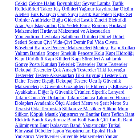
Çekici
Çekme Halatı
Boyunluklar
Seyyar Lamba
Trafik
Reflektörleri
Takoz
Kış Ürünleri
Yağmur Kaydırıcılar
Ölçüm
Aletleri
Buz Kazıyıcı
Cam Suyu
Lastik Kar Paleti
Kışlık Set
Ürünler
Antifrizler
Buğu Giderici
Lastik Zinciri
Elektrikli
Araç Şarj İstasyonları
Oto Yedek Parça
Römork
Hırdavat
Malzemeleri
Hırdavat Malzemesi ve Aksesuarları
Yönlendirme Levhaları
Sabitleme Ürünleri
Dübel
Dübel
Setleri
Somun
Çivi
Vida-Çivi
Demir Pul
Vida
Civata
Köşebent
Kapı ve Pencere Malzemeleri
Menteşe
Kapı Kolları
Yalıtım Bantları
Stoper
Sineklik
Pencere Kolu
Kapı Hidroliği
Kapı Dürbünü
Kapı Kilitleri
Kapı Sürgüleri
Anahtarlık
Gönye
Posta Kutuları
Tekerlek
Testereler
Daire Testereler
Dekupaj Testereler
Çok Amaçlı Testereler
Tilki Kuyruğu
Testereler
Testere Aksesuarları
Tilki Kuyruğu Testere Ucu
Daire Testere Bıçağı
Dekupaj Testere Ucu
İş Güvenlik
Malzemeleri
İş Güvenlik Gözlükleri
İş Eldiveni
İş Elbisesi
İş
Ayakkabısı
Diğer İş Güvenlik Ürünleri
Siperlik
Lanyard
Takım Çanta Ve Dolapları
Takım Çantası
Takım ve Hizmet
Dolapları
Avadanlık
Ölçü Aletleri
Metre ve Şerit Metre
Su
Terazisi
Oda Termostatı
Silikon ve Mastikler
Silikon
Mum
Silikon
Köpük
Mastik
Yapıştırıcı ve Bantlar
Bant
Teflon Bant
Elektrik Bandı
Kaydırmaz Bant
Koli Bandı
Çift Taraflı Bant
Alüminyum Bant
İzolasyon Bandı
Yapıştırıcılar
Tutkal
Kimyasal Dübeller
Japon Yapıştırıcıları
Epoksi
Hızlı
Yapıştırıcı
Merdivenler
Güvenlik Malzemeleri
Yangın