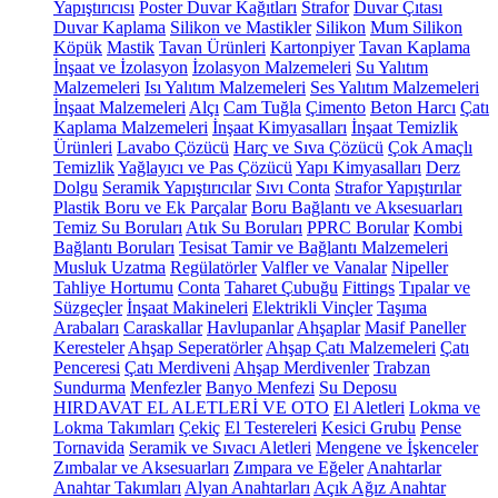
Yapıştırıcısı
Poster Duvar Kağıtları
Strafor
Duvar Çıtası
Duvar Kaplama
Silikon ve Mastikler
Silikon
Mum Silikon
Köpük
Mastik
Tavan Ürünleri
Kartonpiyer
Tavan Kaplama
İnşaat ve İzolasyon
İzolasyon Malzemeleri
Su Yalıtım
Malzemeleri
Isı Yalıtım Malzemeleri
Ses Yalıtım Malzemeleri
İnşaat Malzemeleri
Alçı
Cam Tuğla
Çimento
Beton Harcı
Çatı
Kaplama Malzemeleri
İnşaat Kimyasalları
İnşaat Temizlik
Ürünleri
Lavabo Çözücü
Harç ve Sıva Çözücü
Çok Amaçlı
Temizlik
Yağlayıcı ve Pas Çözücü
Yapı Kimyasalları
Derz
Dolgu
Seramik Yapıştırıcılar
Sıvı Conta
Strafor Yapıştırılar
Plastik Boru ve Ek Parçalar
Boru Bağlantı ve Aksesuarları
Temiz Su Boruları
Atık Su Boruları
PPRC Borular
Kombi
Bağlantı Boruları
Tesisat Tamir ve Bağlantı Malzemeleri
Musluk Uzatma
Regülatörler
Valfler ve Vanalar
Nipeller
Tahliye Hortumu
Conta
Taharet Çubuğu
Fittings
Tıpalar ve
Süzgeçler
İnşaat Makineleri
Elektrikli Vinçler
Taşıma
Arabaları
Caraskallar
Havlupanlar
Ahşaplar
Masif Paneller
Keresteler
Ahşap Seperatörler
Ahşap Çatı Malzemeleri
Çatı
Penceresi
Çatı Merdiveni
Ahşap Merdivenler
Trabzan
Sundurma
Menfezler
Banyo Menfezi
Su Deposu
HIRDAVAT EL ALETLERİ VE OTO
El Aletleri
Lokma ve
Lokma Takımları
Çekiç
El Testereleri
Kesici Grubu
Pense
Tornavida
Seramik ve Sıvacı Aletleri
Mengene ve İşkenceler
Zımbalar ve Aksesuarları
Zımpara ve Eğeler
Anahtarlar
Anahtar Takımları
Alyan Anahtarları
Açık Ağız Anahtar