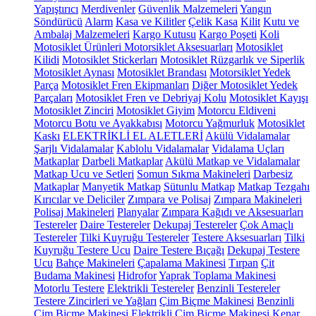
Yapıştırıcı
Merdivenler
Güvenlik Malzemeleri
Yangın
Söndürücü
Alarm
Kasa ve Kilitler
Çelik Kasa
Kilit
Kutu ve
Ambalaj Malzemeleri
Kargo Kutusu
Kargo Poşeti
Koli
Motosiklet Ürünleri
Motorsiklet Aksesuarları
Motosiklet
Kilidi
Motosiklet Stickerları
Motosiklet Rüzgarlık ve Siperlik
Motosiklet Aynası
Motosiklet Brandası
Motorsiklet Yedek
Parça
Motosiklet Fren Ekipmanları
Diğer Motosiklet Yedek
Parçaları
Motosiklet Fren ve Debriyaj Kolu
Motosiklet Kayışı
Motosiklet Zinciri
Motosiklet Giyim
Motorcu Eldiveni
Motorcu Botu ve Ayakkabısı
Motorcu Yağmurluk
Motosiklet
Kaskı
ELEKTRİKLİ EL ALETLERİ
Akülü Vidalamalar
Şarjlı Vidalamalar
Kablolu Vidalamalar
Vidalama Uçları
Matkaplar
Darbeli Matkaplar
Akülü Matkap ve Vidalamalar
Matkap Ucu ve Setleri
Somun Sıkma Makineleri
Darbesiz
Matkaplar
Manyetik Matkap
Sütunlu Matkap
Matkap Tezgahı
Kırıcılar ve Deliciler
Zımpara ve Polisaj
Zımpara Makineleri
Polisaj Makineleri
Planyalar
Zımpara Kağıdı ve Aksesuarları
Testereler
Daire Testereler
Dekupaj Testereler
Çok Amaçlı
Testereler
Tilki Kuyruğu Testereler
Testere Aksesuarları
Tilki
Kuyruğu Testere Ucu
Daire Testere Bıçağı
Dekupaj Testere
Ucu
Bahçe Makineleri
Çapalama Makinesi
Tırpan
Çit
Budama Makinesi
Hidrofor
Yaprak Toplama Makinesi
Motorlu Testere
Elektrikli Testereler
Benzinli Testereler
Testere Zincirleri ve Yağları
Çim Biçme Makinesi
Benzinli
Çim Biçme Makinesi
Elektrikli Çim Biçme Makinesi
Kenar