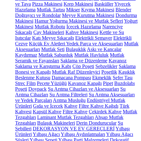
ve Tava
Pizza Makinesi
Krep Makinesi
Basküller
Yiyecek
Hazırlama
Mutfak Tartısı
Mikser
Kıyma Makinesi
Blender
Doğrayıcı ve Rondolar
Meyve Kurutma Makinesi
Dondurma
Makinesi
Hamur Yoğurma Makinesi ve Mutfak Şefleri
Yoğurt
Makinesi
Mutfak Robotu
İçecek Hazırlama
Narenciye
Sıkacağı
Çay Makineleri
Kahve Makinesi
Kettle ve Su
Isıtıcılar
Katı Meyve Sıkacağı
Elektrikli Semaver
Elektrikli
Cezve
Küçük Ev Aletleri Yedek Parça ve Aksesuarları
Mutfak
Aksesuarları
Mutfak Seti
Bulaşıklık
Askı ve Kancalar
Kaydırmaz
Mutfak Sabunluk
Mutfak Havluluk
Mutfak
Seramik ve Fayansları
Saklama ve Düzenleme
Kavanoz
Saklama ve Karıştırma Kabı
Çöp Poşeti
Sebzelikler
Saklama
Bonesi ve Kapağı
Mutfak Raf Düzenleyici
Poşetlik
Kaşıklık
Beslenme Kutusu
Damacana Pompası
Ekmeklik
Sefer Tası
Streç Film
Peçete Yüzüğü
Kavanoz Kapağı
Pipet
Buzdolabı
Poşeti
Doypack
Su Arıtma Cihazları ve Aksesuarları
Su
Arıtma Cihazları
Su Arıtma Filtreleri
Su Arıtma Aksesuarları
ve Yedek Parçaları
Arıtma Musluğu
Endüstriyel Mutfak
Ürünleri
Gıda ve İçecek
Kahve
Filtre Kahve Kağıdı
Türk
Kahvesi
Kapsül Kahve
Filtre Kahve
Çekirdek Kahve
Mutfak
Tezgahları
Laminant Mutfak Tezgahları
Ahşap Mutfak
Tezgahları
Bulaşık Makineleri
Derin Dondurucular
Su
Sebilleri
DEKORASYON VE EV GEREÇLERİ
Yılbaşı
Ürünleri
Yılbaşı Ağacı
Yılbaşı Aydınlatmaları
Yılbaşı Ağacı
Süsleri
Yılbaşı Sepeti
Yılbaşı Parti Malzemeleri
Dekoratif