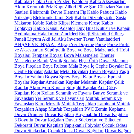
Kabloları
Çoklu Grup Prizleri
Kablolar
Kablo Aksesuarları
Akım Korumalı Priz
Kapı Zilleri
Pil ve Şarj Cihazları
Zaman
Saatleri
Elektronik Devre Elemanı
Fiş
Kablo Pabucu
Kablo
Yüksüğü
Elektronik Tamir Seti
Kablo Düzenleyiciler
Susta
Makaron Kablo
Kablo Klipsi
Klemens
Kroşe
Kablo
Toplayıcı
Kablo Kanalı
Adaptör
Duy
Buat Kutusu ve Kapağı
Aydınlatma Halatları ve Zincirleri
Enerji Sistemleri
Güneş
Paneli
Lityum Akü
Jel Akü
İnverter
Tavan Vantilatörleri
AHŞAP VE İNŞAAT
Ahşap Yer Döşeme
Parke
Parke Profil
ve Aksesuarları
Süpürgelik
Boya ve Boya Malzemeleri
Hobi
Boyaları
Tempare Boyası
Boya Malzemeleri
Tinerler
Maskeleme Bandı
Vernik
Spatula
Hışır Örtü
Duvar Macunu
Boya Fırçaları
Boya Rulosu
Mala
Boya
İç Cephe Boyalar
Dış
Cephe Boyalar
Astarlar
Metal Boyaları
Tavan Boyaları
Yağlı
Boyalar
Yalıtım Boyası
Sprey Boya
Kapı Boyası
Epoksi
Boyalar
Kapılar
Amerikan Kapılar
Melamin Kapılar
Çelik
Kapılar
Akordiyon Kapılar
Sürgülü Kapılar
Acil Çıkış
Kapıları
Kapı Kolları
Seramik ve Fayans
Banyo Seramik ve
Fayansları
Yer Seramik ve Fayansları
Mutfak Seramik ve
Fayansları
Karo
Mozaik
Mutfak Tezgahları
Laminant Mutfak
Tezgahları
Ahşap Mutfak Tezgahları
PVC Zemin Kaplama
Duvar Ürünleri
Duvar Kağıtları
Boyanabilir Duvar Kağıtları
3 Boyutlu Duvar Kağıtları
Duvar Stickerları ve Etiketleri
Dekoratif Duvar Kağıtları
Yapışkanlı Folyolar
Çocuk Odası
Duvar Stickerları
Çocuk Odası Duvar Kağıtları
Duvar Kağıdı