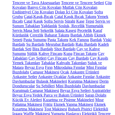
Tencere ve Tava Aksesuarları
Tencere ve Tencere Setleri
Çöp
Kovaları
Banyo Çöp Kovaları
Mutfak Çöp Kovaları
Endüstriyel Çöp Kovaları
Dolap İçi Çöp Kovaları
Sofra
Grubu
Çatal,Kaşık,Bıçak
Çatal Kaşık Bıçak Takımı
Yemek
Bıçağı
Çatal
Kaşık
Sofra Servis
Sürahi
Kase
Tepsi
Servis ve
Sunum Tabakları
Yağdanlık
Sosluk, Reçellik
Yumurtalık
Servis Maşa Seti
Şekerlik
Salata Kasesi
Peçetelik
Karaf
Kürdanlık
Çerezlik
Baharat Takımı
Bardak Altlığı
Ekmek
Sepeti
Pasta Sunumu
Pasta Takımı
Kek Fanusu
Bardak
Viski
Bardağı
Su Bardağı
Meşrubat Bardağı
Rakı Bardağı
Kadeh
Bardak Seti
Bira Bardağı
Shot Bardağı
Çay ve Kahve
Sunumu
Sütlük
Kahve Fincanı
Kupa
Fincan Takımı
Çay
Tabakları
Çay Setleri
Çay Fincanı
Çay Bardağı
Çay Kaşığı
Yemek Takımları
Tabaklar
Kahvaltı Takımları
Suluk ve
Matara
Beyaz Eşya
Fırın
Mikrodalga Fırınlar
Mini Fırınlar
Buzdolabı
Çamaşır Makinesi
Ocak
Ankastre Ürünleri
Ankastre Setler
Ankastre Ocaklar
Ankastre Fırınlar
Ankastre
Davlumbazlar
Bulaşık Makineleri
Kurutma Makinesi
Derin
Dondurucular
Su Sebilleri
Mini Buzdolabı
Davlumbazlar
Kurutmalı Çamaşır Makinesi
Beyaz Eşya Setleri
Aspiratörler
Beyaz Eşya Yedek Parça ve Bakım Ürünleri
Şarap Dolabı
Küçük Ev Aletleri
Kızartma ve Pişirme Makineleri
Mısır
Patlatma Makinesi
Fritöz
Ekmek Yapma Makinesi
Ekmek
Kızartma Makinesi
Tost Makinesi
Buharlı Pişirici
Elektrikli
Izgara
Waffle Makinesi
Yumurta Haşlayıcı
Elektrikli Tencere