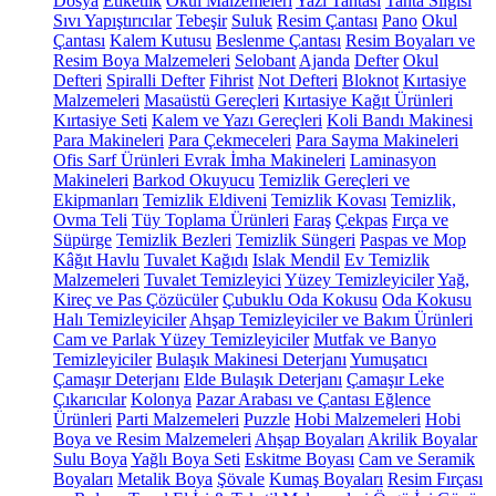
Dosya
Etiketlik
Okul Malzemeleri
Yazı Tahtası
Tahta Silgisi
Sıvı Yapıştırıcılar
Tebeşir
Suluk
Resim Çantası
Pano
Okul
Çantası
Kalem Kutusu
Beslenme Çantası
Resim Boyaları ve
Resim Boya Malzemeleri
Selobant
Ajanda
Defter
Okul
Defteri
Spiralli Defter
Fihrist
Not Defteri
Bloknot
Kırtasiye
Malzemeleri
Masaüstü Gereçleri
Kırtasiye Kağıt Ürünleri
Kırtasiye Seti
Kalem ve Yazı Gereçleri
Koli Bandı Makinesi
Para Makineleri
Para Çekmeceleri
Para Sayma Makineleri
Ofis Sarf Ürünleri
Evrak İmha Makineleri
Laminasyon
Makineleri
Barkod Okuyucu
Temizlik Gereçleri ve
Ekipmanları
Temizlik Eldiveni
Temizlik Kovası
Temizlik,
Ovma Teli
Tüy Toplama Ürünleri
Faraş
Çekpas
Fırça ve
Süpürge
Temizlik Bezleri
Temizlik Süngeri
Paspas ve Mop
Kâğıt Havlu
Tuvalet Kağıdı
Islak Mendil
Ev Temizlik
Malzemeleri
Tuvalet Temizleyici
Yüzey Temizleyiciler
Yağ,
Kireç ve Pas Çözücüler
Çubuklu Oda Kokusu
Oda Kokusu
Halı Temizleyiciler
Ahşap Temizleyiciler ve Bakım Ürünleri
Cam ve Parlak Yüzey Temizleyiciler
Mutfak ve Banyo
Temizleyiciler
Bulaşık Makinesi Deterjanı
Yumuşatıcı
Çamaşır Deterjanı
Elde Bulaşık Deterjanı
Çamaşır Leke
Çıkarıcılar
Kolonya
Pazar Arabası ve Çantası
Eğlence
Ürünleri
Parti Malzemeleri
Puzzle
Hobi Malzemeleri
Hobi
Boya ve Resim Malzemeleri
Ahşap Boyaları
Akrilik Boyalar
Sulu Boya
Yağlı Boya Seti
Eskitme Boyası
Cam ve Seramik
Boyaları
Metalik Boya
Şövale
Kumaş Boyaları
Resim Fırçası