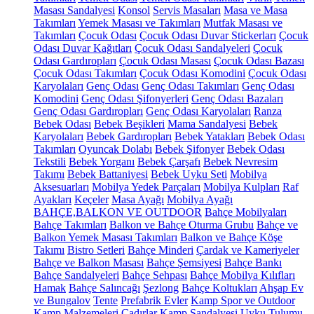
Masası Sandalyesi
Konsol
Servis Masaları
Masa ve Masa
Takımları
Yemek Masası ve Takımları
Mutfak Masası ve
Takımları
Çocuk Odası
Çocuk Odası Duvar Stickerları
Çocuk
Odası Duvar Kağıtları
Çocuk Odası Sandalyeleri
Çocuk
Odası Gardıropları
Çocuk Odası Masası
Çocuk Odası Bazası
Çocuk Odası Takımları
Çocuk Odası Komodini
Çocuk Odası
Karyolaları
Genç Odası
Genç Odası Takımları
Genç Odası
Komodini
Genç Odası Şifonyerleri
Genç Odası Bazaları
Genç Odası Gardıropları
Genç Odası Karyolaları
Ranza
Bebek Odası
Bebek Beşikleri
Mama Sandalyesi
Bebek
Karyolaları
Bebek Gardıropları
Bebek Yatakları
Bebek Odası
Takımları
Oyuncak Dolabı
Bebek Şifonyer
Bebek Odası
Tekstili
Bebek Yorganı
Bebek Çarşafı
Bebek Nevresim
Takımı
Bebek Battaniyesi
Bebek Uyku Seti
Mobilya
Aksesuarları
Mobilya Yedek Parçaları
Mobilya Kulpları
Raf
Ayakları
Keçeler
Masa Ayağı
Mobilya Ayağı
BAHÇE,BALKON VE OUTDOOR
Bahçe Mobilyaları
Bahçe Takımları
Balkon ve Bahçe Oturma Grubu
Bahçe ve
Balkon Yemek Masası Takımları
Balkon ve Bahçe Köşe
Takımı
Bistro Setleri
Bahçe Minderi
Çardak ve Kameriyeler
Bahçe ve Balkon Masası
Bahçe Şemsiyesi
Bahçe Bankı
Bahçe Sandalyeleri
Bahçe Sehpası
Bahçe Mobilya Kılıfları
Hamak
Bahçe Salıncağı
Şezlong
Bahçe Koltukları
Ahşap Ev
ve Bungalov
Tente
Prefabrik Evler
Kamp Spor ve Outdoor
Kamp Malzemeleri
Çadırlar
Kamp Sandalyesi
Uyku Tulumu