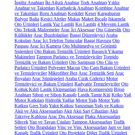
İngiliz Anahtarı
İki Ağızlı Anahtar
Tork Anahtarı
Yıldız
Anahtar ve Takımları
Kurbağcık Anahtarı
Kombine Anahtar
ve Takımları
Boru Anahtarı
Keskiler
Keser
Kargaburun
Balyoz
Balta
Kesici Aletler
Makas
Maket Bıçağı
Iskarpela
Oto Ürünleri
Lastik
Yaz Lastiği
Kış Lastiği
4 Mevsim Lastik
Oto Teknik Malzemeler
Araç İçi Aksesuar
Oto Güneşlik
Oto
Küllükler
Araç Buzdolapları
Bagaj Düzenleyici
Araba
Kokuları
Araç İçi Telefon Tutucular
Bagaj Havuzu
Oto
Paspası
Araç İçi Kamera
Oto Multimedya ve Görüntü
Sistemleri
Oto Bakım Temizlik Ürünleri
Basınçlı Yıkama
Makineleri
Tampon Parlatıcı ve Temizleyiciler
Torpido
Temizlik ve Bakım Ürünleri
Oto Şampuan
Oto Cila ve
Parlatıcı Ürünleri
Polyester Macun
Oto Cam Bakım Ürünleri
ve Temizleyiciler
Mikrofiber Bez
Araç Temizlik Seti
Araç
Boyaları
Araç Süpürgeleri
Araba Çizik Giderici
Motor
Temizleyici ve Bakım Ürünleri
Radyatör Temizleyiciler
Oto
Koltuk Kılıfı
Lastik Ekipmanları
Hava Kompresörü
Bijon
Anahtarı
Sibop ve Sibop Kapağı
Lastik Tamir Kiti
Kriko
Yağ
Motor Katkıları
Hidrolik Yağlar
Motor Yağı
Motor Yağı
Katkısı
Gres Yağı
Yakıt Katkısı
Şanzıman Yağı ve Katkısı
Akü ve Akü Aksesuarları
Akü
Akü Şarj Cihazları
Akü
Takviye Kablosu
Araç Dış Aksesuar
Plaka Aksesuarları
Silecek
Yan ve Tavan Çıtaları
Tampon Aksesuarları
Trafik
Setleri
Oto Brandaları
Vinç ve Vinç Aksesuarları
Jant ve Jant
Kapağı
Trafik Ürünleri
Oto Projektör
Diğer Trafik Ürünleri