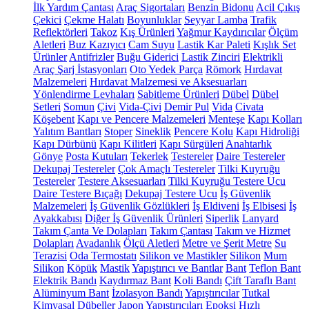
İlk Yardım Çantası
Araç Sigortaları
Benzin Bidonu
Acil Çıkış
Çekici
Çekme Halatı
Boyunluklar
Seyyar Lamba
Trafik
Reflektörleri
Takoz
Kış Ürünleri
Yağmur Kaydırıcılar
Ölçüm
Aletleri
Buz Kazıyıcı
Cam Suyu
Lastik Kar Paleti
Kışlık Set
Ürünler
Antifrizler
Buğu Giderici
Lastik Zinciri
Elektrikli
Araç Şarj İstasyonları
Oto Yedek Parça
Römork
Hırdavat
Malzemeleri
Hırdavat Malzemesi ve Aksesuarları
Yönlendirme Levhaları
Sabitleme Ürünleri
Dübel
Dübel
Setleri
Somun
Çivi
Vida-Çivi
Demir Pul
Vida
Civata
Köşebent
Kapı ve Pencere Malzemeleri
Menteşe
Kapı Kolları
Yalıtım Bantları
Stoper
Sineklik
Pencere Kolu
Kapı Hidroliği
Kapı Dürbünü
Kapı Kilitleri
Kapı Sürgüleri
Anahtarlık
Gönye
Posta Kutuları
Tekerlek
Testereler
Daire Testereler
Dekupaj Testereler
Çok Amaçlı Testereler
Tilki Kuyruğu
Testereler
Testere Aksesuarları
Tilki Kuyruğu Testere Ucu
Daire Testere Bıçağı
Dekupaj Testere Ucu
İş Güvenlik
Malzemeleri
İş Güvenlik Gözlükleri
İş Eldiveni
İş Elbisesi
İş
Ayakkabısı
Diğer İş Güvenlik Ürünleri
Siperlik
Lanyard
Takım Çanta Ve Dolapları
Takım Çantası
Takım ve Hizmet
Dolapları
Avadanlık
Ölçü Aletleri
Metre ve Şerit Metre
Su
Terazisi
Oda Termostatı
Silikon ve Mastikler
Silikon
Mum
Silikon
Köpük
Mastik
Yapıştırıcı ve Bantlar
Bant
Teflon Bant
Elektrik Bandı
Kaydırmaz Bant
Koli Bandı
Çift Taraflı Bant
Alüminyum Bant
İzolasyon Bandı
Yapıştırıcılar
Tutkal
Kimyasal Dübeller
Japon Yapıştırıcıları
Epoksi
Hızlı