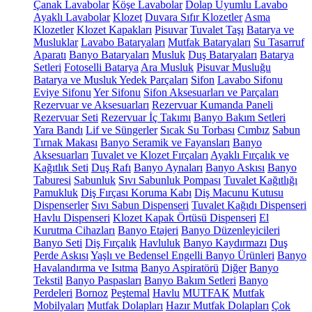
Çanak Lavabolar
Köşe Lavabolar
Dolap Uyumlu Lavabo
Ayaklı Lavabolar
Klozet
Duvara Sıfır Klozetler
Asma
Klozetler
Klozet Kapakları
Pisuvar
Tuvalet Taşı
Batarya ve
Musluklar
Lavabo Bataryaları
Mutfak Bataryaları
Su Tasarruf
Aparatı
Banyo Bataryaları
Musluk
Duş Bataryaları
Batarya
Setleri
Fotoselli Batarya
Ara Musluk
Pisuvar Musluğu
Batarya ve Musluk Yedek Parçaları
Sifon
Lavabo Sifonu
Eviye Sifonu
Yer Sifonu
Sifon Aksesuarları ve Parçaları
Rezervuar ve Aksesuarları
Rezervuar Kumanda Paneli
Rezervuar Seti
Rezervuar İç Takımı
Banyo Bakım Setleri
Yara Bandı
Lif ve Süngerler
Sıcak Su Torbası
Cımbız
Sabun
Tırnak Makası
Banyo Seramik ve Fayansları
Banyo
Aksesuarları
Tuvalet ve Klozet Fırçaları
Ayaklı Fırçalık ve
Kağıtlık Seti
Duş Rafı
Banyo Aynaları
Banyo Askısı
Banyo
Taburesi
Sabunluk
Sıvı Sabunluk Pompası
Tuvalet Kağıtlığı
Pamukluk
Diş Fırçası Koruma Kabı
Diş Macunu Kutusu
Dispenserler
Sıvı Sabun Dispenseri
Tuvalet Kağıdı Dispenseri
Havlu Dispenseri
Klozet Kapak Örtüsü Dispenseri
El
Kurutma Cihazları
Banyo Etajeri
Banyo Düzenleyicileri
Banyo Seti
Diş Fırçalık
Havluluk
Banyo Kaydırmazı
Duş
Perde Askısı
Yaşlı ve Bedensel Engelli Banyo Ürünleri
Banyo
Havalandırma ve Isıtma
Banyo Aspiratörü
Diğer
Banyo
Tekstil
Banyo Paspasları
Banyo Bakım Setleri
Banyo
Perdeleri
Bornoz
Peştemal
Havlu
MUTFAK
Mutfak
Mobilyaları
Mutfak Dolapları
Hazır Mutfak Dolapları
Çok