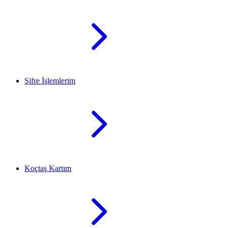
Şifre İşlemlerim
Koçtaş Kartım