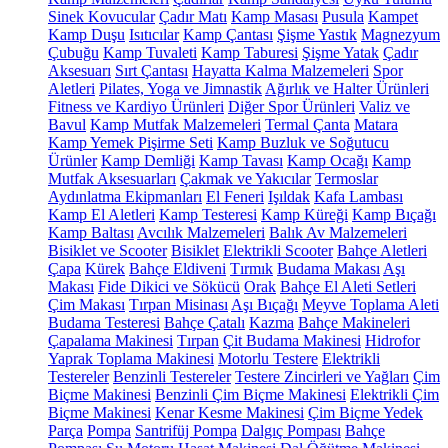
Sinek Kovucular
Çadır Matı
Kamp Masası
Pusula
Kampet
Kamp Duşu
Isıtıcılar
Kamp Çantası
Şişme Yastık
Magnezyum
Çubuğu
Kamp Tuvaleti
Kamp Taburesi
Şişme Yatak
Çadır
Aksesuarı
Sırt Çantası
Hayatta Kalma Malzemeleri
Spor
Aletleri
Pilates, Yoga ve Jimnastik
Ağırlık ve Halter Ürünleri
Fitness ve Kardiyo Ürünleri
Diğer Spor Ürünleri
Valiz ve
Bavul
Kamp Mutfak Malzemeleri
Termal Çanta
Matara
Kamp Yemek Pişirme Seti
Kamp Buzluk ve Soğutucu
Ürünler
Kamp Demliği
Kamp Tavası
Kamp Ocağı
Kamp
Mutfak Aksesuarları
Çakmak ve Yakıcılar
Termoslar
Aydınlatma Ekipmanları
El Feneri
Işıldak
Kafa Lambası
Kamp El Aletleri
Kamp Testeresi
Kamp Küreği
Kamp Bıçağı
Kamp Baltası
Avcılık Malzemeleri
Balık Av Malzemeleri
Bisiklet ve Scooter
Bisiklet
Elektrikli Scooter
Bahçe Aletleri
Çapa
Kürek
Bahçe Eldiveni
Tırmık
Budama Makası
Aşı
Makası
Fide Dikici ve Sökücü
Orak
Bahçe El Aleti Setleri
Çim Makası
Tırpan Misinası
Aşı Bıçağı
Meyve Toplama Aleti
Budama Testeresi
Bahçe Çatalı
Kazma
Bahçe Makineleri
Çapalama Makinesi
Tırpan
Çit Budama Makinesi
Hidrofor
Yaprak Toplama Makinesi
Motorlu Testere
Elektrikli
Testereler
Benzinli Testereler
Testere Zincirleri ve Yağları
Çim
Biçme Makinesi
Benzinli Çim Biçme Makinesi
Elektrikli Çim
Biçme Makinesi
Kenar Kesme Makinesi
Çim Biçme Yedek
Parça
Pompa
Santrifüj Pompa
Dalgıç Pompası
Bahçe