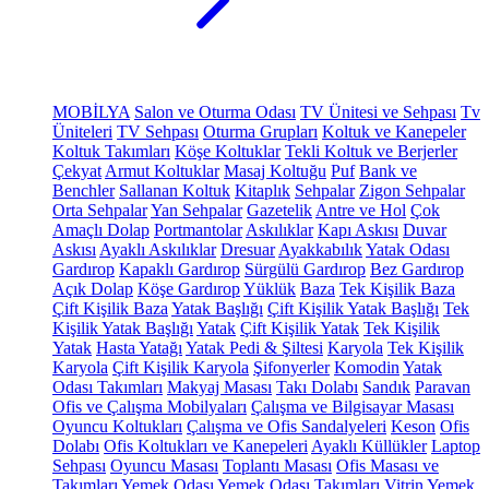
MOBİLYA
Salon ve Oturma Odası
TV Ünitesi ve Sehpası
Tv
Üniteleri
TV Sehpası
Oturma Grupları
Koltuk ve Kanepeler
Koltuk Takımları
Köşe Koltuklar
Tekli Koltuk ve Berjerler
Çekyat
Armut Koltuklar
Masaj Koltuğu
Puf
Bank ve
Benchler
Sallanan Koltuk
Kitaplık
Sehpalar
Zigon Sehpalar
Orta Sehpalar
Yan Sehpalar
Gazetelik
Antre ve Hol
Çok
Amaçlı Dolap
Portmantolar
Askılıklar
Kapı Askısı
Duvar
Askısı
Ayaklı Askılıklar
Dresuar
Ayakkabılık
Yatak Odası
Gardırop
Kapaklı Gardırop
Sürgülü Gardırop
Bez Gardırop
Açık Dolap
Köşe Gardırop
Yüklük
Baza
Tek Kişilik Baza
Çift Kişilik Baza
Yatak Başlığı
Çift Kişilik Yatak Başlığı
Tek
Kişilik Yatak Başlığı
Yatak
Çift Kişilik Yatak
Tek Kişilik
Yatak
Hasta Yatağı
Yatak Pedi & Şiltesi
Karyola
Tek Kişilik
Karyola
Çift Kişilik Karyola
Şifonyerler
Komodin
Yatak
Odası Takımları
Makyaj Masası
Takı Dolabı
Sandık
Paravan
Ofis ve Çalışma Mobilyaları
Çalışma ve Bilgisayar Masası
Oyuncu Koltukları
Çalışma ve Ofis Sandalyeleri
Keson
Ofis
Dolabı
Ofis Koltukları ve Kanepeleri
Ayaklı Küllükler
Laptop
Sehpası
Oyuncu Masası
Toplantı Masası
Ofis Masası ve
Takımları
Yemek Odası
Yemek Odası Takımları
Vitrin
Yemek