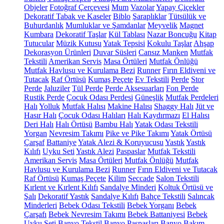
Objeler
Fotoğraf Çerçevesi
Mum
Vazolar
Yapay Çiçekler
Dekoratif Tabak ve Kaseler
Biblo
Şaraplıklar
Tütsülük ve
Buhurdanlık
Mumluklar ve Şamdanlar
Meyvelik
Magnet
Kumbara
Dekoratif Taşlar
Kül Tablası
Nazar Boncuğu
Kitap
Tutucular
Müzik Kutusu
Yatak Tepsisi
Kokulu Taşlar
Ahşap
Dekorasyon Ürünleri
Duvar Süsleri
Cansız Manken
Mutfak
Tekstili
Amerikan Servis
Masa Örtüleri
Mutfak Önlüğü
Mutfak Havlusu ve Kurulama Bezi
Runner
Fırın Eldiveni ve
Tutacak
Raf Örtüsü
Kumaş Peçete
Ev Tekstili
Perde
Stor
Perde
Jaluziler
Tül Perde
Perde Aksesuarları
Fon Perde
Rustik Perde
Çocuk Odası Perdesi
Güneşlik
Mutfak Perdeleri
Halı
Yolluk
Mutfak Halısı
Makine Halısı
Shaggy Halı
Jüt ve
Hasır Halı
Çocuk Odası Halıları
Halı Kaydırmazı
El Halısı
Deri Halı
Halı Örtüsü
Bambu Halı
Yatak Odası Tekstili
Yorgan
Nevresim Takımı
Pike ve Pike Takımı
Yatak Örtüsü
Çarşaf
Battaniye
Yatak Alezi & Koruyucusu
Yastık
Yastık
Kılıfı
Uyku Seti
Yastık Alezi
Paspaslar
Mutfak Tekstili
Amerikan Servis
Masa Örtüleri
Mutfak Önlüğü
Mutfak
Havlusu ve Kurulama Bezi
Runner
Fırın Eldiveni ve Tutacak
Raf Örtüsü
Kumaş Peçete
Kilim
Seccade
Salon Tekstili
Kırlent ve Kırlent Kılıfı
Sandalye Minderi
Koltuk Örtüsü ve
Şalı
Dekoratif Yastık
Sandalye Kılıfı
Bahçe Tekstili
Salıncak
Minderleri
Bebek Odası Tekstili
Bebek Yorganı
Bebek
Çarşafı
Bebek Nevresim Takımı
Bebek Battaniyesi
Bebek
Uyku Seti
Banyo Tekstil
Banyo Paspasları
Banyo Bakım