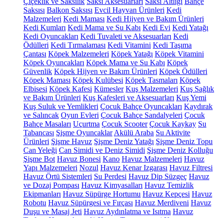
Çiçeklik ve Saksılık
Saksı Aksesuarları
Saksı Altlığı
Bahçe
Saksısı
Balkon Saksısı
Evcil Hayvan Ürünleri
Kedi
Malzemeleri
Kedi Maması
Kedi Hijyen ve Bakım Ürünleri
Kedi Kumları
Kedi Mama ve Su Kabı
Kedi Evi
Kedi Yatağı
Kedi Oyuncakları
Kedi Tuvaleti ve Aksesuarları
Kedi
Ödülleri
Kedi Tırmalaması
Kedi Vitamini
Kedi Taşıma
Çantası
Köpek Malzemeleri
Köpek Yatağı
Köpek Vitamini
Köpek Oyuncakları
Köpek Mama ve Su Kabı
Köpek
Güvenlik
Köpek Hijyen ve Bakım Ürünleri
Köpek Ödülleri
Köpek Maması
Köpek Kulübesi
Köpek Tasmaları
Köpek
Elbisesi
Köpek Kafesi
Kümesler
Kuş Malzemeleri
Kuş Sağlık
ve Bakım Ürünleri
Kuş Kafesleri ve Aksesuarları
Kuş Yemi
Kuş Suluk ve Yemlikleri
Çocuk Bahçe Oyuncakları
Kaydırak
ve Salıncak
Oyun Evleri
Çocuk Bahçe Sandalyeleri
Çocuk
Bahçe Masaları
Uçurtma
Çocuk Scooter
Çocuk Kaykay
Su
Tabancası
Şişme Oyuncaklar
Akülü Araba
Su Aktivite
Ürünleri
Şişme Havuz
Şişme Deniz Yatağı
Şişme Deniz Topu
Can Yeleği
Can Simidi ve Deniz Simidi
Şişme Deniz Kolluğu
Şişme Bot
Havuz Bonesi
Kano
Havuz Malzemeleri
Havuz
Yapı Malzemeleri
Nozul
Havuz Kenar Izgarası
Havuz Filtresi
Havuz Örtü Sistemleri
Su Perdesi
Havuz Dip Süzgeç
Havuz
ve Dozaj Pompası
Havuz Kimyasalları
Havuz Temizlik
Ekipmanları
Havuz Süpürge Hortumu
Havuz Kepçesi
Havuz
Robotu
Havuz Süpürgesi ve Fırçası
Havuz Merdiveni
Havuz
Duşu ve Masaj Jeti
Havuz Aydınlatma ve Isıtma
Havuz