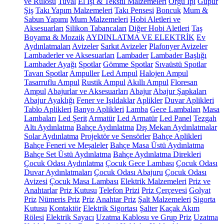
ve Rulosu
Tuval
El İşi & Tekstil Malzemeleri
Örgü İpi
Güpür
Şiş
Takı Yapım Malzemeleri
Takı Pensesi
Boncuk
Mum &
Sabun Yapımı
Mum Malzemeleri
Hobi Aletleri ve
Aksesuarları
Silikon Tabancaları
Diğer Hobi Aletleri
Taş
Boyama & Mozaik
AYDINLATMA VE ELEKTRİK
Ev
Aydınlatmaları
Avizeler
Sarkıt Avizeler
Plafonyer Avizeler
Lambaderler ve Aksesuarları
Lambader
Lambader Başlığı
Lambader Ayağı
Spotlar
Gömme Spotlar
Sıvaüstü Spotlar
Tavan Spotlar
Ampuller
Led Ampul
Halojen Ampul
Tasarruflu Ampul
Rustik Ampul
Akıllı Ampul
Floresan
Ampul
Abajurlar ve Aksesuarları
Abajur
Abajur Şapkaları
Abajur Ayaklığı
Fener ve Işıldaklar
Aplikler
Duvar Aplikleri
Tablo Aplikleri
Banyo Aplikleri
Lamba
Gece Lambaları
Masa
Lambaları
Led Şerit
Armatür
Led Armatür
Led Panel
Tezgah
Altı Aydınlatma
Bahçe Aydınlatma
Dış Mekan Aydınlatmalar
Solar Aydınlatma
Projektör ve Sensörler
Bahçe Aplikleri
Bahçe Feneri ve Meşaleler
Bahçe Masa Üstü Aydınlatma
Bahçe Set Üstü Aydınlatma
Bahçe Aydınlatma Direkleri
Çocuk Odası Aydınlatma
Çocuk Gece Lambası
Çocuk Odası
Duvar Aydınlatmaları
Çocuk Odası Abajuru
Çocuk Odası
Avizesi
Çocuk Masa Lambası
Elektrik Malzemeleri
Priz ve
Anahtarlar
Priz Kutusu
Telefon Prizi
Priz Çerçevesi
Golyat
Priz
Nümeris Priz
Priz
Anahtar Priz
Şalt Malzemeleri
Sigorta
Kutusu
Kontaktör
Elektrik Sigortası
Şalter
Kaçak Akım
Rölesi
Elektrik Sayacı
Uzatma Kablosu ve Grup Priz
Uzatma