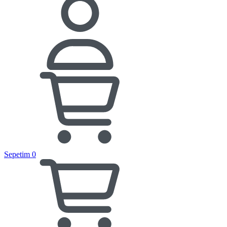
Sepetim
0