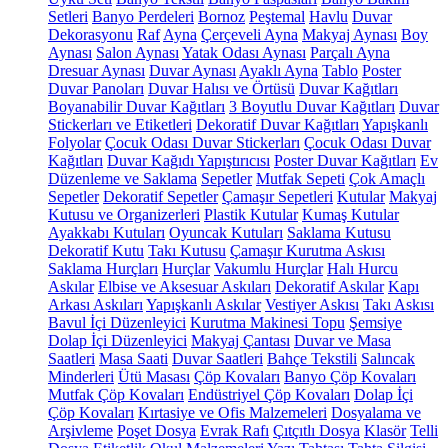
Setleri
Banyo Perdeleri
Bornoz
Peştemal
Havlu
Duvar
Dekorasyonu
Raf
Ayna
Çerçeveli Ayna
Makyaj Aynası
Boy
Aynası
Salon Aynası
Yatak Odası Aynası
Parçalı Ayna
Dresuar Aynası
Duvar Aynası
Ayaklı Ayna
Tablo
Poster
Duvar Panoları
Duvar Halısı ve Örtüsü
Duvar Kağıtları
Boyanabilir Duvar Kağıtları
3 Boyutlu Duvar Kağıtları
Duvar
Stickerları ve Etiketleri
Dekoratif Duvar Kağıtları
Yapışkanlı
Folyolar
Çocuk Odası Duvar Stickerları
Çocuk Odası Duvar
Kağıtları
Duvar Kağıdı Yapıştırıcısı
Poster Duvar Kağıtları
Ev
Düzenleme ve Saklama
Sepetler
Mutfak Sepeti
Çok Amaçlı
Sepetler
Dekoratif Sepetler
Çamaşır Sepetleri
Kutular
Makyaj
Kutusu ve Organizerleri
Plastik Kutular
Kumaş Kutular
Ayakkabı Kutuları
Oyuncak Kutuları
Saklama Kutusu
Dekoratif Kutu
Takı Kutusu
Çamaşır Kurutma Askısı
Saklama Hurçları
Hurçlar
Vakumlu Hurçlar
Halı Hurcu
Askılar
Elbise ve Aksesuar Askıları
Dekoratif Askılar
Kapı
Arkası Askıları
Yapışkanlı Askılar
Vestiyer Askısı
Takı Askısı
Bavul İçi Düzenleyici
Kurutma Makinesi Topu
Şemsiye
Dolap İçi Düzenleyici
Makyaj Çantası
Duvar ve Masa
Saatleri
Masa Saati
Duvar Saatleri
Bahçe Tekstili
Salıncak
Minderleri
Ütü Masası
Çöp Kovaları
Banyo Çöp Kovaları
Mutfak Çöp Kovaları
Endüstriyel Çöp Kovaları
Dolap İçi
Çöp Kovaları
Kırtasiye ve Ofis Malzemeleri
Dosyalama ve
Arşivleme
Poşet Dosya
Evrak Rafı
Çıtçıtlı Dosya
Klasör
Telli