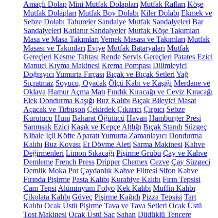
Amaçlı Dolap
Mini Mutfak Dolapları
Mutfak Rafları
Köşe
Mutfak Dolapları
Mutfak Boy Dolabı
Kiler Dolabı
Ekmek ve
Sebze Dolabı
Tabureler
Sandalye
Mutfak Sandalyeleri
Bar
Sandalyeleri
Katlanır Sandalyeler
Mutfak Köşe Takımları
Masa ve Masa Takımları
Yemek Masası ve Takımları
Mutfak
Masası ve Takımları
Eviye
Mutfak Bataryaları
Mutfak
Gereçleri
Kesme Tahtası
Rende
Servis Gereçleri
Patates Ezici
Manuel Kıyma Makinesi
Krema Pompası
Dilimleyici
Doğrayıcı
Yumurta Fırçası
Bıçak ve Bıçak Setleri
Yağ
Sıçratmaz
Soyucu, Oyacak
Ölçü Kabı ve Kaşığı
Merdane ve
Oklava
Hamur Açma Matı
Fındık Kıracağı ve Ceviz Kıracağı
Elek
Dondurma Kaşığı
Buz Kalıbı
Bıçak Bileyici Masat
Açacak ve Tirbuşon
Çekirdek Çıkarıcı
Çırpıcı
Sebze
Kurutucu
Huni
Baharat Öğütücü
Havan
Hamburger Presi
Sarımsak Ezici
Kaşık ve Kepçe Altlığı
Bıçak Standı
Süzgeç
Nihale
İçli Köfte Aparatı
Yumurta Zamanlayıcı
Dondurma
Kalıbı
Buz Kovası
Et Dövme Aleti
Sarma Makinesi
Kahve
Değirmenleri
Limon Sıkacağı
Pişirme Grubu
Çay ve Kahve
Demleme
French Press
Dripper
Chemex
Cezve
Çay Süzgeci
Demlik
Moka Pot
Çaydanlık
Kahve Filtresi
Sifon Kahve
Fırında Pişirme
Pasta Kalıbı
Kurabiye Kalıbı
Fırın Tepsisi
Cam Tepsi
Alüminyum Folyo
Kek Kalıbı
Muffin Kalıbı
Çikolata Kalıbı
Güveç
Pişirme Kağıdı
Pizza Tepsisi
Tart
Kalıbı
Ocak Üstü Pişirme
Tava ve Tava Setleri
Ocak Üstü
Tost Makinesi
Ocak Üstü Sac
Sahan
Düdüklü Tencere