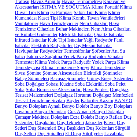
Trafosu
Havuz Ampulü
Havuz Termometresi
Karavan ve
Aksesuarları
ISITMA VE SOĞUTMA
Klima
Portatif Klima
Duvar Tipi Klima
Isı Pompası
Salon Tipi Klima
Klima
Kumandası
Kaset Tipi Klima
Kombi
Tavan Vantilatörleri
Vantilatörler
Hava Temizleyiciler
Nem Cihazları
Hava
Temizleme Cihazları
Buhar Makineleri
Nem Alma Cihazları
ve Rutubet Gidericiler
Elektrikli Isıtıcılar
Quartz Isıtıcılar
Infrared Isıtıcılar
Kule Tipi Isıtıcılar
Yağlı Radyatör
Fanlı
Isıtıcılar
Elektrikli Radyatörler
Dış Mekan Isıtıcılar
Havlupanlar
Radyatörler
Termosifonlar
Şofbenler
Ani Su
Isıtıcı
Isıtma ve Soğutma Yedek Parça
Radyatör Vanaları
Termostat
Klima Yedek Parça
Radyatör Yedek Parça
Klima
Temizleyicisi
Klima Temizleme Spreyi
Klima Temizleme
Sıvısı
Şömine
Şömine Aksesuarları
Elektrikli Şömineler
Bahçe Şömineleri
Bacasız Şömineler
Güneş Enerji Sistemleri
Soba
Doğalgaz Sobası
Kuzine Soba
Elektrikli Soba
Pelet
Soba
Soba Borusu ve Aksesuarları
Hava Perdesi
Doğalgaz
Tesisat Malzemeleri
Doğalgaz Hortumu
Doğalgaz Menfezleri
Tesisat Temizleme Sıvıları
Boyler
Kalorifer Kazanı
BANYO
Banyo Dolapları
Aynalı Banyo Dolabı
Banyo Boy Dolapları
Lavabolu Banyo Dolapları
Çok Amaçlı Banyo Dolapları
Çamaşır Makinesi Dolapları
Ecza Dolabı
Banyo Rafları
Duş
Sistemleri
Duşakabin
Duş Tekneleri
Jakuziler
Küvet
Duş
Setleri
Duş Sistemleri
Duş Başlıkları
Duş Kolonları
Sürgülü
Duş Setleri
Duş Spiralleri
El Duşu
Vitrifiyeler
Lavabolar