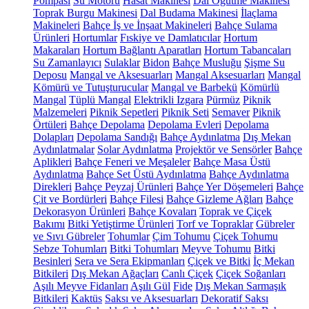
Pompası
Su Motoru
Hasat Makinesi
Dal Öğütme Makinesi
Toprak Burgu Makinesi
Dal Budama Makinesi
İlaçlama
Makineleri
Bahçe İş ve İnşaat Makineleri
Bahçe Sulama
Ürünleri
Hortumlar
Fıskiye ve Damlatıcılar
Hortum
Makaraları
Hortum Bağlantı Aparatları
Hortum Tabancaları
Su Zamanlayıcı
Sulaklar
Bidon
Bahçe Musluğu
Şişme Su
Deposu
Mangal ve Aksesuarları
Mangal Aksesuarları
Mangal
Kömürü ve Tutuşturucular
Mangal ve Barbekü
Kömürlü
Mangal
Tüplü Mangal
Elektrikli Izgara
Pürmüz
Piknik
Malzemeleri
Piknik Sepetleri
Piknik Seti
Semaver
Piknik
Örtüleri
Bahçe Depolama
Depolama Evleri
Depolama
Dolapları
Depolama Sandığı
Bahçe Aydınlatma
Dış Mekan
Aydınlatmalar
Solar Aydınlatma
Projektör ve Sensörler
Bahçe
Aplikleri
Bahçe Feneri ve Meşaleler
Bahçe Masa Üstü
Aydınlatma
Bahçe Set Üstü Aydınlatma
Bahçe Aydınlatma
Direkleri
Bahçe Peyzaj Ürünleri
Bahçe Yer Döşemeleri
Bahçe
Çit ve Bordürleri
Bahçe Filesi
Bahçe Gizleme Ağları
Bahçe
Dekorasyon Ürünleri
Bahçe Kovaları
Toprak ve Çiçek
Bakımı
Bitki Yetiştirme Ürünleri
Torf ve Topraklar
Gübreler
ve Sıvı Gübreler
Tohumlar
Çim Tohumu
Çiçek Tohumu
Sebze Tohumları
Bitki Tohumları
Meyve Tohumu
Bitki
Besinleri
Sera ve Sera Ekipmanları
Çiçek ve Bitki
İç Mekan
Bitkileri
Dış Mekan Ağaçları
Canlı Çiçek
Çiçek Soğanları
Aşılı Meyve Fidanları
Aşılı Gül
Fide
Dış Mekan Sarmaşık
Bitkileri
Kaktüs
Saksı ve Aksesuarları
Dekoratif Saksı