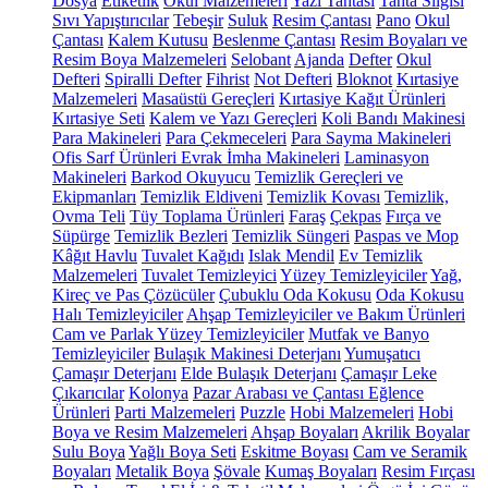
Dosya
Etiketlik
Okul Malzemeleri
Yazı Tahtası
Tahta Silgisi
Sıvı Yapıştırıcılar
Tebeşir
Suluk
Resim Çantası
Pano
Okul
Çantası
Kalem Kutusu
Beslenme Çantası
Resim Boyaları ve
Resim Boya Malzemeleri
Selobant
Ajanda
Defter
Okul
Defteri
Spiralli Defter
Fihrist
Not Defteri
Bloknot
Kırtasiye
Malzemeleri
Masaüstü Gereçleri
Kırtasiye Kağıt Ürünleri
Kırtasiye Seti
Kalem ve Yazı Gereçleri
Koli Bandı Makinesi
Para Makineleri
Para Çekmeceleri
Para Sayma Makineleri
Ofis Sarf Ürünleri
Evrak İmha Makineleri
Laminasyon
Makineleri
Barkod Okuyucu
Temizlik Gereçleri ve
Ekipmanları
Temizlik Eldiveni
Temizlik Kovası
Temizlik,
Ovma Teli
Tüy Toplama Ürünleri
Faraş
Çekpas
Fırça ve
Süpürge
Temizlik Bezleri
Temizlik Süngeri
Paspas ve Mop
Kâğıt Havlu
Tuvalet Kağıdı
Islak Mendil
Ev Temizlik
Malzemeleri
Tuvalet Temizleyici
Yüzey Temizleyiciler
Yağ,
Kireç ve Pas Çözücüler
Çubuklu Oda Kokusu
Oda Kokusu
Halı Temizleyiciler
Ahşap Temizleyiciler ve Bakım Ürünleri
Cam ve Parlak Yüzey Temizleyiciler
Mutfak ve Banyo
Temizleyiciler
Bulaşık Makinesi Deterjanı
Yumuşatıcı
Çamaşır Deterjanı
Elde Bulaşık Deterjanı
Çamaşır Leke
Çıkarıcılar
Kolonya
Pazar Arabası ve Çantası
Eğlence
Ürünleri
Parti Malzemeleri
Puzzle
Hobi Malzemeleri
Hobi
Boya ve Resim Malzemeleri
Ahşap Boyaları
Akrilik Boyalar
Sulu Boya
Yağlı Boya Seti
Eskitme Boyası
Cam ve Seramik
Boyaları
Metalik Boya
Şövale
Kumaş Boyaları
Resim Fırçası