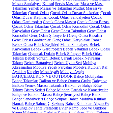
Masası Sandalyesi
Konsol
Servis Masaları
Masa ve Masa
Takımları
Yemek Masası ve Takımları
Mutfak Masası ve
Takımları
Çocuk Odası
Çocuk Odası Duvar Stickerları
Çocuk
Odası Duvar Kağıtları
Çocuk Odası Sandalyeleri
Çocuk
Odası Gardıropları
Çocuk Odası Masası
Çocuk Odası Bazası
Çocuk Odası Takımları
Çocuk Odası Komodini
Çocuk Odası
Karyolaları
Genç Odası
Genç Odası Takımları
Genç Odası
Komodini
Genç Odası Şifonyerleri
Genç Odası Bazaları
Genç Odası Gardıropları
Genç Odası Karyolaları
Ranza
Bebek Odası
Bebek Beşikleri
Mama Sandalyesi
Bebek
Karyolaları
Bebek Gardıropları
Bebek Yatakları
Bebek Odası
Takımları
Oyuncak Dolabı
Bebek Şifonyer
Bebek Odası
Tekstili
Bebek Yorganı
Bebek Çarşafı
Bebek Nevresim
Takımı
Bebek Battaniyesi
Bebek Uyku Seti
Mobilya
Aksesuarları
Mobilya Yedek Parçaları
Mobilya Kulpları
Raf
Ayakları
Keçeler
Masa Ayağı
Mobilya Ayağı
BAHÇE,BALKON VE OUTDOOR
Bahçe Mobilyaları
Bahçe Takımları
Balkon ve Bahçe Oturma Grubu
Bahçe ve
Balkon Yemek Masası Takımları
Balkon ve Bahçe Köşe
Takımı
Bistro Setleri
Bahçe Minderi
Çardak ve Kameriyeler
Bahçe ve Balkon Masası
Bahçe Şemsiyesi
Bahçe Bankı
Bahçe Sandalyeleri
Bahçe Sehpası
Bahçe Mobilya Kılıfları
Hamak
Bahçe Salıncağı
Şezlong
Bahçe Koltukları
Ahşap Ev
ve Bungalov
Tente
Prefabrik Evler
Kamp Spor ve Outdoor
Kamp Malzemeleri
Çadırlar
Kamp Sandalyesi
Uyku Tulumu