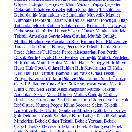
Objeler
Fotoğraf Çerçevesi
Mum
Vazolar
Yapay Çiçekler
Dekoratif Tabak ve Kaseler
Biblo
Şaraplıklar
Tütsülük ve
Buhurdanlık
Mumluklar ve Şamdanlar
Meyvelik
Magnet
Kumbara
Dekoratif Taşlar
Kül Tablası
Nazar Boncuğu
Kitap
Tutucular
Müzik Kutusu
Yatak Tepsisi
Kokulu Taşlar
Ahşap
Dekorasyon Ürünleri
Duvar Süsleri
Cansız Manken
Mutfak
Tekstili
Amerikan Servis
Masa Örtüleri
Mutfak Önlüğü
Mutfak Havlusu ve Kurulama Bezi
Runner
Fırın Eldiveni ve
Tutacak
Raf Örtüsü
Kumaş Peçete
Ev Tekstili
Perde
Stor
Perde
Jaluziler
Tül Perde
Perde Aksesuarları
Fon Perde
Rustik Perde
Çocuk Odası Perdesi
Güneşlik
Mutfak Perdeleri
Halı
Yolluk
Mutfak Halısı
Makine Halısı
Shaggy Halı
Jüt ve
Hasır Halı
Çocuk Odası Halıları
Halı Kaydırmazı
El Halısı
Deri Halı
Halı Örtüsü
Bambu Halı
Yatak Odası Tekstili
Yorgan
Nevresim Takımı
Pike ve Pike Takımı
Yatak Örtüsü
Çarşaf
Battaniye
Yatak Alezi & Koruyucusu
Yastık
Yastık
Kılıfı
Uyku Seti
Yastık Alezi
Paspaslar
Mutfak Tekstili
Amerikan Servis
Masa Örtüleri
Mutfak Önlüğü
Mutfak
Havlusu ve Kurulama Bezi
Runner
Fırın Eldiveni ve Tutacak
Raf Örtüsü
Kumaş Peçete
Kilim
Seccade
Salon Tekstili
Kırlent ve Kırlent Kılıfı
Sandalye Minderi
Koltuk Örtüsü ve
Şalı
Dekoratif Yastık
Sandalye Kılıfı
Bahçe Tekstili
Salıncak
Minderleri
Bebek Odası Tekstili
Bebek Yorganı
Bebek
Çarşafı
Bebek Nevresim Takımı
Bebek Battaniyesi
Bebek
Uyku Seti
Banyo Tekstil
Banyo Paspasları
Banyo Bakım