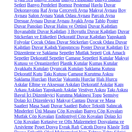
Setleri
Banyo Perdeleri
Bornoz
Peştemal
Havlu
Duvar
Dekorasyonu
Raf
Ayna
Çerçeveli Ayna
Makyaj Aynası
Boy
Aynası
Salon Aynası
Yatak Odası Aynası
Parçalı Ayna
Dresuar Aynası
Duvar Aynası
Ayaklı Ayna
Tablo
Poster
Duvar Panoları
Duvar Halısı ve Örtüsü
Duvar Kağıtları
Boyanabilir Duvar Kağıtları
3 Boyutlu Duvar Kağıtları
Duvar
Stickerları ve Etiketleri
Dekoratif Duvar Kağıtları
Yapışkanlı
Folyolar
Çocuk Odası Duvar Stickerları
Çocuk Odası Duvar
Kağıtları
Duvar Kağıdı Yapıştırıcısı
Poster Duvar Kağıtları
Ev
Düzenleme ve Saklama
Sepetler
Mutfak Sepeti
Çok Amaçlı
Sepetler
Dekoratif Sepetler
Çamaşır Sepetleri
Kutular
Makyaj
Kutusu ve Organizerleri
Plastik Kutular
Kumaş Kutular
Ayakkabı Kutuları
Oyuncak Kutuları
Saklama Kutusu
Dekoratif Kutu
Takı Kutusu
Çamaşır Kurutma Askısı
Saklama Hurçları
Hurçlar
Vakumlu Hurçlar
Halı Hurcu
Askılar
Elbise ve Aksesuar Askıları
Dekoratif Askılar
Kapı
Arkası Askıları
Yapışkanlı Askılar
Vestiyer Askısı
Takı Askısı
Bavul İçi Düzenleyici
Kurutma Makinesi Topu
Şemsiye
Dolap İçi Düzenleyici
Makyaj Çantası
Duvar ve Masa
Saatleri
Masa Saati
Duvar Saatleri
Bahçe Tekstili
Salıncak
Minderleri
Ütü Masası
Çöp Kovaları
Banyo Çöp Kovaları
Mutfak Çöp Kovaları
Endüstriyel Çöp Kovaları
Dolap İçi
Çöp Kovaları
Kırtasiye ve Ofis Malzemeleri
Dosyalama ve
Arşivleme
Poşet Dosya
Evrak Rafı
Çıtçıtlı Dosya
Klasör
Telli