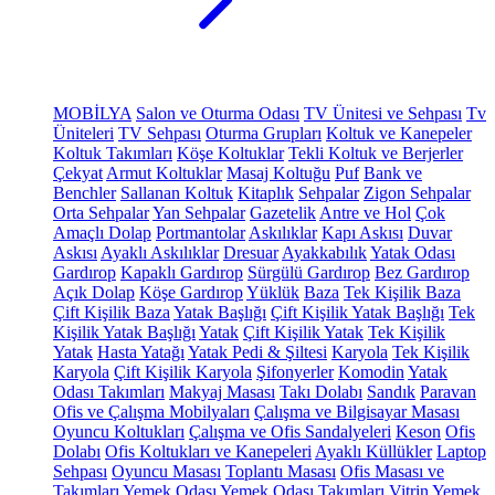
MOBİLYA
Salon ve Oturma Odası
TV Ünitesi ve Sehpası
Tv
Üniteleri
TV Sehpası
Oturma Grupları
Koltuk ve Kanepeler
Koltuk Takımları
Köşe Koltuklar
Tekli Koltuk ve Berjerler
Çekyat
Armut Koltuklar
Masaj Koltuğu
Puf
Bank ve
Benchler
Sallanan Koltuk
Kitaplık
Sehpalar
Zigon Sehpalar
Orta Sehpalar
Yan Sehpalar
Gazetelik
Antre ve Hol
Çok
Amaçlı Dolap
Portmantolar
Askılıklar
Kapı Askısı
Duvar
Askısı
Ayaklı Askılıklar
Dresuar
Ayakkabılık
Yatak Odası
Gardırop
Kapaklı Gardırop
Sürgülü Gardırop
Bez Gardırop
Açık Dolap
Köşe Gardırop
Yüklük
Baza
Tek Kişilik Baza
Çift Kişilik Baza
Yatak Başlığı
Çift Kişilik Yatak Başlığı
Tek
Kişilik Yatak Başlığı
Yatak
Çift Kişilik Yatak
Tek Kişilik
Yatak
Hasta Yatağı
Yatak Pedi & Şiltesi
Karyola
Tek Kişilik
Karyola
Çift Kişilik Karyola
Şifonyerler
Komodin
Yatak
Odası Takımları
Makyaj Masası
Takı Dolabı
Sandık
Paravan
Ofis ve Çalışma Mobilyaları
Çalışma ve Bilgisayar Masası
Oyuncu Koltukları
Çalışma ve Ofis Sandalyeleri
Keson
Ofis
Dolabı
Ofis Koltukları ve Kanepeleri
Ayaklı Küllükler
Laptop
Sehpası
Oyuncu Masası
Toplantı Masası
Ofis Masası ve
Takımları
Yemek Odası
Yemek Odası Takımları
Vitrin
Yemek