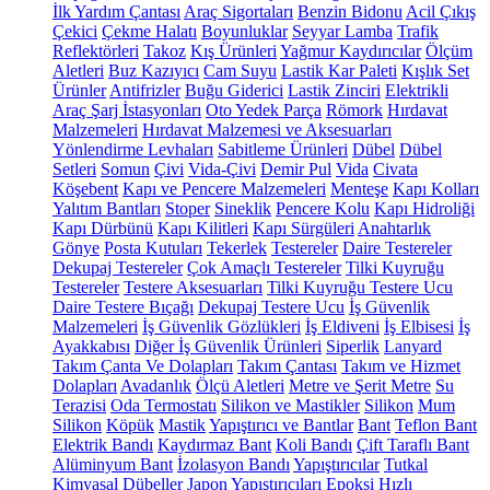
İlk Yardım Çantası
Araç Sigortaları
Benzin Bidonu
Acil Çıkış
Çekici
Çekme Halatı
Boyunluklar
Seyyar Lamba
Trafik
Reflektörleri
Takoz
Kış Ürünleri
Yağmur Kaydırıcılar
Ölçüm
Aletleri
Buz Kazıyıcı
Cam Suyu
Lastik Kar Paleti
Kışlık Set
Ürünler
Antifrizler
Buğu Giderici
Lastik Zinciri
Elektrikli
Araç Şarj İstasyonları
Oto Yedek Parça
Römork
Hırdavat
Malzemeleri
Hırdavat Malzemesi ve Aksesuarları
Yönlendirme Levhaları
Sabitleme Ürünleri
Dübel
Dübel
Setleri
Somun
Çivi
Vida-Çivi
Demir Pul
Vida
Civata
Köşebent
Kapı ve Pencere Malzemeleri
Menteşe
Kapı Kolları
Yalıtım Bantları
Stoper
Sineklik
Pencere Kolu
Kapı Hidroliği
Kapı Dürbünü
Kapı Kilitleri
Kapı Sürgüleri
Anahtarlık
Gönye
Posta Kutuları
Tekerlek
Testereler
Daire Testereler
Dekupaj Testereler
Çok Amaçlı Testereler
Tilki Kuyruğu
Testereler
Testere Aksesuarları
Tilki Kuyruğu Testere Ucu
Daire Testere Bıçağı
Dekupaj Testere Ucu
İş Güvenlik
Malzemeleri
İş Güvenlik Gözlükleri
İş Eldiveni
İş Elbisesi
İş
Ayakkabısı
Diğer İş Güvenlik Ürünleri
Siperlik
Lanyard
Takım Çanta Ve Dolapları
Takım Çantası
Takım ve Hizmet
Dolapları
Avadanlık
Ölçü Aletleri
Metre ve Şerit Metre
Su
Terazisi
Oda Termostatı
Silikon ve Mastikler
Silikon
Mum
Silikon
Köpük
Mastik
Yapıştırıcı ve Bantlar
Bant
Teflon Bant
Elektrik Bandı
Kaydırmaz Bant
Koli Bandı
Çift Taraflı Bant
Alüminyum Bant
İzolasyon Bandı
Yapıştırıcılar
Tutkal
Kimyasal Dübeller
Japon Yapıştırıcıları
Epoksi
Hızlı