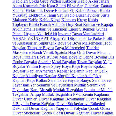
Kabloları
Çoklu Grup Prizleri
Kablolar
Kablo Aksesuarları
Akım Korumalı Priz
Kapı Zilleri
Pil ve Şarj Cihazları
Zaman
Saatleri
Elektronik Devre Elemanı
Fiş
Kablo Pabucu
Kablo
Yüksüğü
Elektronik Tamir Seti
Kablo Düzenleyiciler
Susta
Makaron Kablo
Kablo Klipsi
Klemens
Kroşe
Kablo
Toplayıcı
Kablo Kanalı
Adaptör
Duy
Buat Kutusu ve Kapağı
Aydınlatma Halatları ve Zincirleri
Enerji Sistemleri
Güneş
Paneli
Lityum Akü
Jel Akü
İnverter
Tavan Vantilatörleri
AHŞAP VE İNŞAAT
Ahşap Yer Döşeme
Parke
Parke Profil
ve Aksesuarları
Süpürgelik
Boya ve Boya Malzemeleri
Hobi
Boyaları
Tempare Boyası
Boya Malzemeleri
Tinerler
Maskeleme Bandı
Vernik
Spatula
Hışır Örtü
Duvar Macunu
Boya Fırçaları
Boya Rulosu
Mala
Boya
İç Cephe Boyalar
Dış
Cephe Boyalar
Astarlar
Metal Boyaları
Tavan Boyaları
Yağlı
Boyalar
Yalıtım Boyası
Sprey Boya
Kapı Boyası
Epoksi
Boyalar
Kapılar
Amerikan Kapılar
Melamin Kapılar
Çelik
Kapılar
Akordiyon Kapılar
Sürgülü Kapılar
Acil Çıkış
Kapıları
Kapı Kolları
Seramik ve Fayans
Banyo Seramik ve
Fayansları
Yer Seramik ve Fayansları
Mutfak Seramik ve
Fayansları
Karo
Mozaik
Mutfak Tezgahları
Laminant Mutfak
Tezgahları
Ahşap Mutfak Tezgahları
PVC Zemin Kaplama
Duvar Ürünleri
Duvar Kağıtları
Boyanabilir Duvar Kağıtları
3 Boyutlu Duvar Kağıtları
Duvar Stickerları ve Etiketleri
Dekoratif Duvar Kağıtları
Yapışkanlı Folyolar
Çocuk Odası
Duvar Stickerları
Çocuk Odası Duvar Kağıtları
Duvar Kağıdı