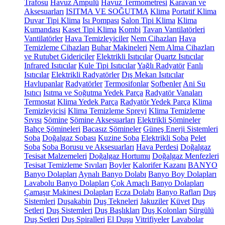
Trafosu
Havuz Ampulü
Havuz Termometresi
Karavan ve
Aksesuarları
ISITMA VE SOĞUTMA
Klima
Portatif Klima
Duvar Tipi Klima
Isı Pompası
Salon Tipi Klima
Klima
Kumandası
Kaset Tipi Klima
Kombi
Tavan Vantilatörleri
Vantilatörler
Hava Temizleyiciler
Nem Cihazları
Hava
Temizleme Cihazları
Buhar Makineleri
Nem Alma Cihazları
ve Rutubet Gidericiler
Elektrikli Isıtıcılar
Quartz Isıtıcılar
Infrared Isıtıcılar
Kule Tipi Isıtıcılar
Yağlı Radyatör
Fanlı
Isıtıcılar
Elektrikli Radyatörler
Dış Mekan Isıtıcılar
Havlupanlar
Radyatörler
Termosifonlar
Şofbenler
Ani Su
Isıtıcı
Isıtma ve Soğutma Yedek Parça
Radyatör Vanaları
Termostat
Klima Yedek Parça
Radyatör Yedek Parça
Klima
Temizleyicisi
Klima Temizleme Spreyi
Klima Temizleme
Sıvısı
Şömine
Şömine Aksesuarları
Elektrikli Şömineler
Bahçe Şömineleri
Bacasız Şömineler
Güneş Enerji Sistemleri
Soba
Doğalgaz Sobası
Kuzine Soba
Elektrikli Soba
Pelet
Soba
Soba Borusu ve Aksesuarları
Hava Perdesi
Doğalgaz
Tesisat Malzemeleri
Doğalgaz Hortumu
Doğalgaz Menfezleri
Tesisat Temizleme Sıvıları
Boyler
Kalorifer Kazanı
BANYO
Banyo Dolapları
Aynalı Banyo Dolabı
Banyo Boy Dolapları
Lavabolu Banyo Dolapları
Çok Amaçlı Banyo Dolapları
Çamaşır Makinesi Dolapları
Ecza Dolabı
Banyo Rafları
Duş
Sistemleri
Duşakabin
Duş Tekneleri
Jakuziler
Küvet
Duş
Setleri
Duş Sistemleri
Duş Başlıkları
Duş Kolonları
Sürgülü
Duş Setleri
Duş Spiralleri
El Duşu
Vitrifiyeler
Lavabolar