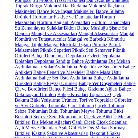
Pompası
Su Motoru
Hasat Makinesi
Dal Öğütme Makinesi
Toprak Burgu Makinesi
Dal Budama Makinesi
İlaçlama
Makineleri
Bahçe İş ve İnşaat Makineleri
Bahçe Sulama
Ürünleri
Hortumlar
Fıskiye ve Damlatıcılar
Hortum
Makaraları
Hortum Bağlantı Aparatları
Hortum Tabancaları
Su Zamanlayıcı
Sulaklar
Bidon
Bahçe Musluğu
Şişme Su
Deposu
Mangal ve Aksesuarları
Mangal Aksesuarları
Mangal
Kömürü ve Tutuşturucular
Mangal ve Barbekü
Kömürlü
Mangal
Tüplü Mangal
Elektrikli Izgara
Pürmüz
Piknik
Malzemeleri
Piknik Sepetleri
Piknik Seti
Semaver
Piknik
Örtüleri
Bahçe Depolama
Depolama Evleri
Depolama
Dolapları
Depolama Sandığı
Bahçe Aydınlatma
Dış Mekan
Aydınlatmalar
Solar Aydınlatma
Projektör ve Sensörler
Bahçe
Aplikleri
Bahçe Feneri ve Meşaleler
Bahçe Masa Üstü
Aydınlatma
Bahçe Set Üstü Aydınlatma
Bahçe Aydınlatma
Direkleri
Bahçe Peyzaj Ürünleri
Bahçe Yer Döşemeleri
Bahçe
Çit ve Bordürleri
Bahçe Filesi
Bahçe Gizleme Ağları
Bahçe
Dekorasyon Ürünleri
Bahçe Kovaları
Toprak ve Çiçek
Bakımı
Bitki Yetiştirme Ürünleri
Torf ve Topraklar
Gübreler
ve Sıvı Gübreler
Tohumlar
Çim Tohumu
Çiçek Tohumu
Sebze Tohumları
Bitki Tohumları
Meyve Tohumu
Bitki
Besinleri
Sera ve Sera Ekipmanları
Çiçek ve Bitki
İç Mekan
Bitkileri
Dış Mekan Ağaçları
Canlı Çiçek
Çiçek Soğanları
Aşılı Meyve Fidanları
Aşılı Gül
Fide
Dış Mekan Sarmaşık
Bitkileri
Kaktüs
Saksı ve Aksesuarları
Dekoratif Saksı