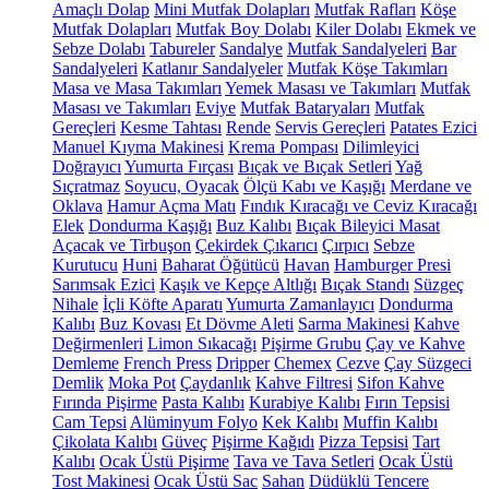
Amaçlı Dolap
Mini Mutfak Dolapları
Mutfak Rafları
Köşe
Mutfak Dolapları
Mutfak Boy Dolabı
Kiler Dolabı
Ekmek ve
Sebze Dolabı
Tabureler
Sandalye
Mutfak Sandalyeleri
Bar
Sandalyeleri
Katlanır Sandalyeler
Mutfak Köşe Takımları
Masa ve Masa Takımları
Yemek Masası ve Takımları
Mutfak
Masası ve Takımları
Eviye
Mutfak Bataryaları
Mutfak
Gereçleri
Kesme Tahtası
Rende
Servis Gereçleri
Patates Ezici
Manuel Kıyma Makinesi
Krema Pompası
Dilimleyici
Doğrayıcı
Yumurta Fırçası
Bıçak ve Bıçak Setleri
Yağ
Sıçratmaz
Soyucu, Oyacak
Ölçü Kabı ve Kaşığı
Merdane ve
Oklava
Hamur Açma Matı
Fındık Kıracağı ve Ceviz Kıracağı
Elek
Dondurma Kaşığı
Buz Kalıbı
Bıçak Bileyici Masat
Açacak ve Tirbuşon
Çekirdek Çıkarıcı
Çırpıcı
Sebze
Kurutucu
Huni
Baharat Öğütücü
Havan
Hamburger Presi
Sarımsak Ezici
Kaşık ve Kepçe Altlığı
Bıçak Standı
Süzgeç
Nihale
İçli Köfte Aparatı
Yumurta Zamanlayıcı
Dondurma
Kalıbı
Buz Kovası
Et Dövme Aleti
Sarma Makinesi
Kahve
Değirmenleri
Limon Sıkacağı
Pişirme Grubu
Çay ve Kahve
Demleme
French Press
Dripper
Chemex
Cezve
Çay Süzgeci
Demlik
Moka Pot
Çaydanlık
Kahve Filtresi
Sifon Kahve
Fırında Pişirme
Pasta Kalıbı
Kurabiye Kalıbı
Fırın Tepsisi
Cam Tepsi
Alüminyum Folyo
Kek Kalıbı
Muffin Kalıbı
Çikolata Kalıbı
Güveç
Pişirme Kağıdı
Pizza Tepsisi
Tart
Kalıbı
Ocak Üstü Pişirme
Tava ve Tava Setleri
Ocak Üstü
Tost Makinesi
Ocak Üstü Sac
Sahan
Düdüklü Tencere