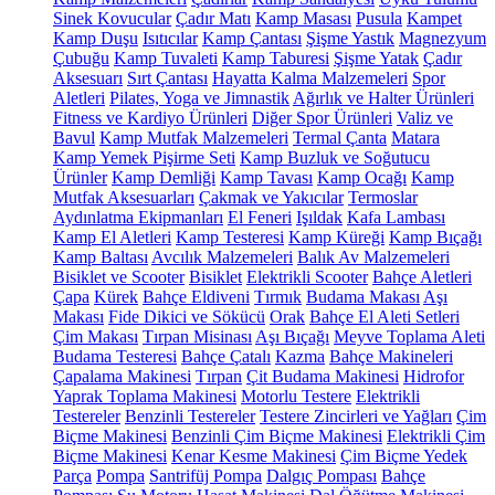
Sinek Kovucular
Çadır Matı
Kamp Masası
Pusula
Kampet
Kamp Duşu
Isıtıcılar
Kamp Çantası
Şişme Yastık
Magnezyum
Çubuğu
Kamp Tuvaleti
Kamp Taburesi
Şişme Yatak
Çadır
Aksesuarı
Sırt Çantası
Hayatta Kalma Malzemeleri
Spor
Aletleri
Pilates, Yoga ve Jimnastik
Ağırlık ve Halter Ürünleri
Fitness ve Kardiyo Ürünleri
Diğer Spor Ürünleri
Valiz ve
Bavul
Kamp Mutfak Malzemeleri
Termal Çanta
Matara
Kamp Yemek Pişirme Seti
Kamp Buzluk ve Soğutucu
Ürünler
Kamp Demliği
Kamp Tavası
Kamp Ocağı
Kamp
Mutfak Aksesuarları
Çakmak ve Yakıcılar
Termoslar
Aydınlatma Ekipmanları
El Feneri
Işıldak
Kafa Lambası
Kamp El Aletleri
Kamp Testeresi
Kamp Küreği
Kamp Bıçağı
Kamp Baltası
Avcılık Malzemeleri
Balık Av Malzemeleri
Bisiklet ve Scooter
Bisiklet
Elektrikli Scooter
Bahçe Aletleri
Çapa
Kürek
Bahçe Eldiveni
Tırmık
Budama Makası
Aşı
Makası
Fide Dikici ve Sökücü
Orak
Bahçe El Aleti Setleri
Çim Makası
Tırpan Misinası
Aşı Bıçağı
Meyve Toplama Aleti
Budama Testeresi
Bahçe Çatalı
Kazma
Bahçe Makineleri
Çapalama Makinesi
Tırpan
Çit Budama Makinesi
Hidrofor
Yaprak Toplama Makinesi
Motorlu Testere
Elektrikli
Testereler
Benzinli Testereler
Testere Zincirleri ve Yağları
Çim
Biçme Makinesi
Benzinli Çim Biçme Makinesi
Elektrikli Çim
Biçme Makinesi
Kenar Kesme Makinesi
Çim Biçme Yedek
Parça
Pompa
Santrifüj Pompa
Dalgıç Pompası
Bahçe