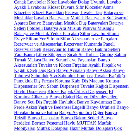
Çanak Lavabolar
Köşe Lavabolar
Dolap Uyumlu Lavabo
Ayaklı Lavabolar
Klozet
Duvara Sıfır Klozetler
Asma
Klozetler
Klozet Kapakları
Pisuvar
Tuvalet Taşı
Batarya ve
Musluklar
Lavabo Bataryaları
Mutfak Bataryaları
Su Tasarruf
Aparatı
Banyo Bataryaları
Musluk
Duş Bataryaları
Batarya
Setleri
Fotoselli Batarya
Ara Musluk
Pisuvar Musluğu
Batarya ve Musluk Yedek Parçaları
Sifon
Lavabo Sifonu
Eviye Sifonu
Yer Sifonu
Sifon Aksesuarları ve Parçaları
Rezervuar ve Aksesuarları
Rezervuar Kumanda Paneli
Rezervuar Seti
Rezervuar İç Takımı
Banyo Bakım Setleri
Yara Bandı
Lif ve Süngerler
Sıcak Su Torbası
Cımbız
Sabun
Tırnak Makası
Banyo Seramik ve Fayansları
Banyo
Aksesuarları
Tuvalet ve Klozet Fırçaları
Ayaklı Fırçalık ve
Kağıtlık Seti
Duş Rafı
Banyo Aynaları
Banyo Askısı
Banyo
Taburesi
Sabunluk
Sıvı Sabunluk Pompası
Tuvalet Kağıtlığı
Pamukluk
Diş Fırçası Koruma Kabı
Diş Macunu Kutusu
Dispenserler
Sıvı Sabun Dispenseri
Tuvalet Kağıdı Dispenseri
Havlu Dispenseri
Klozet Kapak Örtüsü Dispenseri
El
Kurutma Cihazları
Banyo Etajeri
Banyo Düzenleyicileri
Banyo Seti
Diş Fırçalık
Havluluk
Banyo Kaydırmazı
Duş
Perde Askısı
Yaşlı ve Bedensel Engelli Banyo Ürünleri
Banyo
Havalandırma ve Isıtma
Banyo Aspiratörü
Diğer
Banyo
Tekstil
Banyo Paspasları
Banyo Bakım Setleri
Banyo
Perdeleri
Bornoz
Peştemal
Havlu
MUTFAK
Mutfak
Mobilyaları
Mutfak Dolapları
Hazır Mutfak Dolapları
Çok