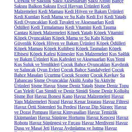
Çiçeklik ve Saksılık
Saksı Aksesuarları
Saksı Altlığı
Bahçe
Saksısı
Balkon Saksısı
Evcil Hayvan Ürünleri
Kedi
Malzemeleri
Kedi Maması
Kedi Hijyen ve Bakım Ürünleri
Kedi Kumları
Kedi Mama ve Su Kabı
Kedi Evi
Kedi Yatağı
Kedi Oyuncakları
Kedi Tuvaleti ve Aksesuarları
Kedi
Ödülleri
Kedi Tırmalaması
Kedi Vitamini
Kedi Taşıma
Çantası
Köpek Malzemeleri
Köpek Yatağı
Köpek Vitamini
Köpek Oyuncakları
Köpek Mama ve Su Kabı
Köpek
Güvenlik
Köpek Hijyen ve Bakım Ürünleri
Köpek Ödülleri
Köpek Maması
Köpek Kulübesi
Köpek Tasmaları
Köpek
Elbisesi
Köpek Kafesi
Kümesler
Kuş Malzemeleri
Kuş Sağlık
ve Bakım Ürünleri
Kuş Kafesleri ve Aksesuarları
Kuş Yemi
Kuş Suluk ve Yemlikleri
Çocuk Bahçe Oyuncakları
Kaydırak
ve Salıncak
Oyun Evleri
Çocuk Bahçe Sandalyeleri
Çocuk
Bahçe Masaları
Uçurtma
Çocuk Scooter
Çocuk Kaykay
Su
Tabancası
Şişme Oyuncaklar
Akülü Araba
Su Aktivite
Ürünleri
Şişme Havuz
Şişme Deniz Yatağı
Şişme Deniz Topu
Can Yeleği
Can Simidi ve Deniz Simidi
Şişme Deniz Kolluğu
Şişme Bot
Havuz Bonesi
Kano
Havuz Malzemeleri
Havuz
Yapı Malzemeleri
Nozul
Havuz Kenar Izgarası
Havuz Filtresi
Havuz Örtü Sistemleri
Su Perdesi
Havuz Dip Süzgeç
Havuz
ve Dozaj Pompası
Havuz Kimyasalları
Havuz Temizlik
Ekipmanları
Havuz Süpürge Hortumu
Havuz Kepçesi
Havuz
Robotu
Havuz Süpürgesi ve Fırçası
Havuz Merdiveni
Havuz
Duşu ve Masaj Jeti
Havuz Aydınlatma ve Isıtma
Havuz