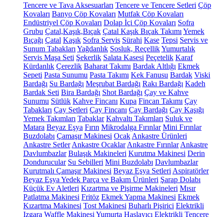
Tencere ve Tava Aksesuarları
Tencere ve Tencere Setleri
Çöp
Kovaları
Banyo Çöp Kovaları
Mutfak Çöp Kovaları
Endüstriyel Çöp Kovaları
Dolap İçi Çöp Kovaları
Sofra
Grubu
Çatal,Kaşık,Bıçak
Çatal Kaşık Bıçak Takımı
Yemek
Bıçağı
Çatal
Kaşık
Sofra Servis
Sürahi
Kase
Tepsi
Servis ve
Sunum Tabakları
Yağdanlık
Sosluk, Reçellik
Yumurtalık
Servis Maşa Seti
Şekerlik
Salata Kasesi
Peçetelik
Karaf
Kürdanlık
Çerezlik
Baharat Takımı
Bardak Altlığı
Ekmek
Sepeti
Pasta Sunumu
Pasta Takımı
Kek Fanusu
Bardak
Viski
Bardağı
Su Bardağı
Meşrubat Bardağı
Rakı Bardağı
Kadeh
Bardak Seti
Bira Bardağı
Shot Bardağı
Çay ve Kahve
Sunumu
Sütlük
Kahve Fincanı
Kupa
Fincan Takımı
Çay
Tabakları
Çay Setleri
Çay Fincanı
Çay Bardağı
Çay Kaşığı
Yemek Takımları
Tabaklar
Kahvaltı Takımları
Suluk ve
Matara
Beyaz Eşya
Fırın
Mikrodalga Fırınlar
Mini Fırınlar
Buzdolabı
Çamaşır Makinesi
Ocak
Ankastre Ürünleri
Ankastre Setler
Ankastre Ocaklar
Ankastre Fırınlar
Ankastre
Davlumbazlar
Bulaşık Makineleri
Kurutma Makinesi
Derin
Dondurucular
Su Sebilleri
Mini Buzdolabı
Davlumbazlar
Kurutmalı Çamaşır Makinesi
Beyaz Eşya Setleri
Aspiratörler
Beyaz Eşya Yedek Parça ve Bakım Ürünleri
Şarap Dolabı
Küçük Ev Aletleri
Kızartma ve Pişirme Makineleri
Mısır
Patlatma Makinesi
Fritöz
Ekmek Yapma Makinesi
Ekmek
Kızartma Makinesi
Tost Makinesi
Buharlı Pişirici
Elektrikli
Izgara
Waffle Makinesi
Yumurta Haşlayıcı
Elektrikli Tencere