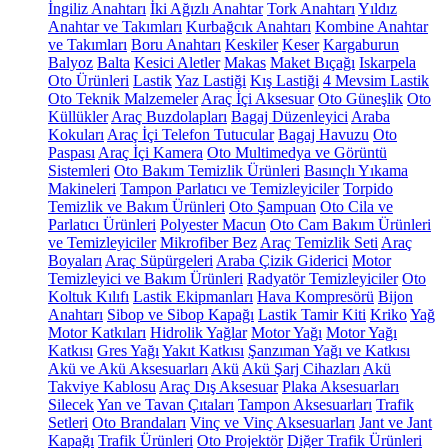
İngiliz Anahtarı
İki Ağızlı Anahtar
Tork Anahtarı
Yıldız
Anahtar ve Takımları
Kurbağcık Anahtarı
Kombine Anahtar
ve Takımları
Boru Anahtarı
Keskiler
Keser
Kargaburun
Balyoz
Balta
Kesici Aletler
Makas
Maket Bıçağı
Iskarpela
Oto Ürünleri
Lastik
Yaz Lastiği
Kış Lastiği
4 Mevsim Lastik
Oto Teknik Malzemeler
Araç İçi Aksesuar
Oto Güneşlik
Oto
Küllükler
Araç Buzdolapları
Bagaj Düzenleyici
Araba
Kokuları
Araç İçi Telefon Tutucular
Bagaj Havuzu
Oto
Paspası
Araç İçi Kamera
Oto Multimedya ve Görüntü
Sistemleri
Oto Bakım Temizlik Ürünleri
Basınçlı Yıkama
Makineleri
Tampon Parlatıcı ve Temizleyiciler
Torpido
Temizlik ve Bakım Ürünleri
Oto Şampuan
Oto Cila ve
Parlatıcı Ürünleri
Polyester Macun
Oto Cam Bakım Ürünleri
ve Temizleyiciler
Mikrofiber Bez
Araç Temizlik Seti
Araç
Boyaları
Araç Süpürgeleri
Araba Çizik Giderici
Motor
Temizleyici ve Bakım Ürünleri
Radyatör Temizleyiciler
Oto
Koltuk Kılıfı
Lastik Ekipmanları
Hava Kompresörü
Bijon
Anahtarı
Sibop ve Sibop Kapağı
Lastik Tamir Kiti
Kriko
Yağ
Motor Katkıları
Hidrolik Yağlar
Motor Yağı
Motor Yağı
Katkısı
Gres Yağı
Yakıt Katkısı
Şanzıman Yağı ve Katkısı
Akü ve Akü Aksesuarları
Akü
Akü Şarj Cihazları
Akü
Takviye Kablosu
Araç Dış Aksesuar
Plaka Aksesuarları
Silecek
Yan ve Tavan Çıtaları
Tampon Aksesuarları
Trafik
Setleri
Oto Brandaları
Vinç ve Vinç Aksesuarları
Jant ve Jant
Kapağı
Trafik Ürünleri
Oto Projektör
Diğer Trafik Ürünleri