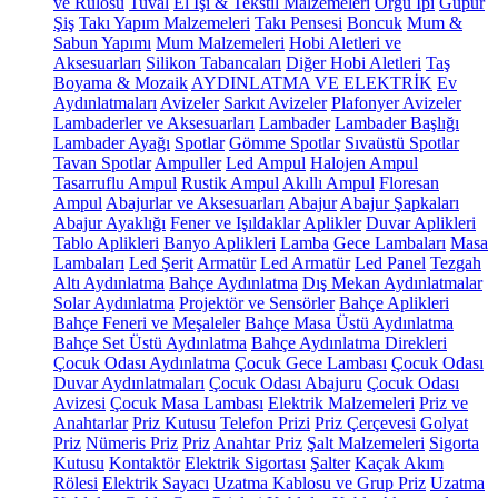
ve Rulosu
Tuval
El İşi & Tekstil Malzemeleri
Örgü İpi
Güpür
Şiş
Takı Yapım Malzemeleri
Takı Pensesi
Boncuk
Mum &
Sabun Yapımı
Mum Malzemeleri
Hobi Aletleri ve
Aksesuarları
Silikon Tabancaları
Diğer Hobi Aletleri
Taş
Boyama & Mozaik
AYDINLATMA VE ELEKTRİK
Ev
Aydınlatmaları
Avizeler
Sarkıt Avizeler
Plafonyer Avizeler
Lambaderler ve Aksesuarları
Lambader
Lambader Başlığı
Lambader Ayağı
Spotlar
Gömme Spotlar
Sıvaüstü Spotlar
Tavan Spotlar
Ampuller
Led Ampul
Halojen Ampul
Tasarruflu Ampul
Rustik Ampul
Akıllı Ampul
Floresan
Ampul
Abajurlar ve Aksesuarları
Abajur
Abajur Şapkaları
Abajur Ayaklığı
Fener ve Işıldaklar
Aplikler
Duvar Aplikleri
Tablo Aplikleri
Banyo Aplikleri
Lamba
Gece Lambaları
Masa
Lambaları
Led Şerit
Armatür
Led Armatür
Led Panel
Tezgah
Altı Aydınlatma
Bahçe Aydınlatma
Dış Mekan Aydınlatmalar
Solar Aydınlatma
Projektör ve Sensörler
Bahçe Aplikleri
Bahçe Feneri ve Meşaleler
Bahçe Masa Üstü Aydınlatma
Bahçe Set Üstü Aydınlatma
Bahçe Aydınlatma Direkleri
Çocuk Odası Aydınlatma
Çocuk Gece Lambası
Çocuk Odası
Duvar Aydınlatmaları
Çocuk Odası Abajuru
Çocuk Odası
Avizesi
Çocuk Masa Lambası
Elektrik Malzemeleri
Priz ve
Anahtarlar
Priz Kutusu
Telefon Prizi
Priz Çerçevesi
Golyat
Priz
Nümeris Priz
Priz
Anahtar Priz
Şalt Malzemeleri
Sigorta
Kutusu
Kontaktör
Elektrik Sigortası
Şalter
Kaçak Akım
Rölesi
Elektrik Sayacı
Uzatma Kablosu ve Grup Priz
Uzatma