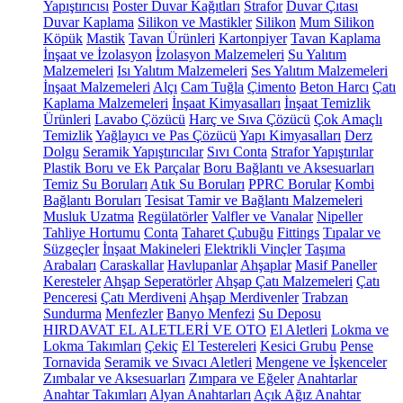
Yapıştırıcısı
Poster Duvar Kağıtları
Strafor
Duvar Çıtası
Duvar Kaplama
Silikon ve Mastikler
Silikon
Mum Silikon
Köpük
Mastik
Tavan Ürünleri
Kartonpiyer
Tavan Kaplama
İnşaat ve İzolasyon
İzolasyon Malzemeleri
Su Yalıtım
Malzemeleri
Isı Yalıtım Malzemeleri
Ses Yalıtım Malzemeleri
İnşaat Malzemeleri
Alçı
Cam Tuğla
Çimento
Beton Harcı
Çatı
Kaplama Malzemeleri
İnşaat Kimyasalları
İnşaat Temizlik
Ürünleri
Lavabo Çözücü
Harç ve Sıva Çözücü
Çok Amaçlı
Temizlik
Yağlayıcı ve Pas Çözücü
Yapı Kimyasalları
Derz
Dolgu
Seramik Yapıştırıcılar
Sıvı Conta
Strafor Yapıştırılar
Plastik Boru ve Ek Parçalar
Boru Bağlantı ve Aksesuarları
Temiz Su Boruları
Atık Su Boruları
PPRC Borular
Kombi
Bağlantı Boruları
Tesisat Tamir ve Bağlantı Malzemeleri
Musluk Uzatma
Regülatörler
Valfler ve Vanalar
Nipeller
Tahliye Hortumu
Conta
Taharet Çubuğu
Fittings
Tıpalar ve
Süzgeçler
İnşaat Makineleri
Elektrikli Vinçler
Taşıma
Arabaları
Caraskallar
Havlupanlar
Ahşaplar
Masif Paneller
Keresteler
Ahşap Seperatörler
Ahşap Çatı Malzemeleri
Çatı
Penceresi
Çatı Merdiveni
Ahşap Merdivenler
Trabzan
Sundurma
Menfezler
Banyo Menfezi
Su Deposu
HIRDAVAT EL ALETLERİ VE OTO
El Aletleri
Lokma ve
Lokma Takımları
Çekiç
El Testereleri
Kesici Grubu
Pense
Tornavida
Seramik ve Sıvacı Aletleri
Mengene ve İşkenceler
Zımbalar ve Aksesuarları
Zımpara ve Eğeler
Anahtarlar
Anahtar Takımları
Alyan Anahtarları
Açık Ağız Anahtar