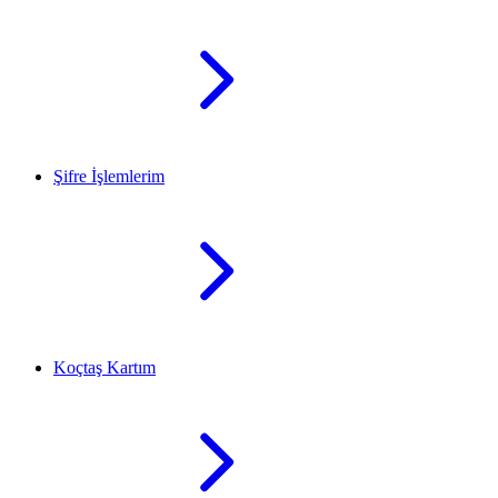
Şifre İşlemlerim
Koçtaş Kartım