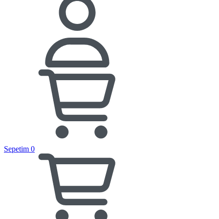
Sepetim
0