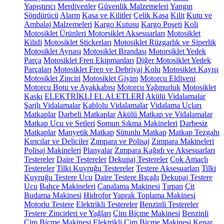
Yapıştırıcı
Merdivenler
Güvenlik Malzemeleri
Yangın
Söndürücü
Alarm
Kasa ve Kilitler
Çelik Kasa
Kilit
Kutu ve
Ambalaj Malzemeleri
Kargo Kutusu
Kargo Poşeti
Koli
Motosiklet Ürünleri
Motorsiklet Aksesuarları
Motosiklet
Kilidi
Motosiklet Stickerları
Motosiklet Rüzgarlık ve Siperlik
Motosiklet Aynası
Motosiklet Brandası
Motorsiklet Yedek
Parça
Motosiklet Fren Ekipmanları
Diğer Motosiklet Yedek
Parçaları
Motosiklet Fren ve Debriyaj Kolu
Motosiklet Kayışı
Motosiklet Zinciri
Motosiklet Giyim
Motorcu Eldiveni
Motorcu Botu ve Ayakkabısı
Motorcu Yağmurluk
Motosiklet
Kaskı
ELEKTRİKLİ EL ALETLERİ
Akülü Vidalamalar
Şarjlı Vidalamalar
Kablolu Vidalamalar
Vidalama Uçları
Matkaplar
Darbeli Matkaplar
Akülü Matkap ve Vidalamalar
Matkap Ucu ve Setleri
Somun Sıkma Makineleri
Darbesiz
Matkaplar
Manyetik Matkap
Sütunlu Matkap
Matkap Tezgahı
Kırıcılar ve Deliciler
Zımpara ve Polisaj
Zımpara Makineleri
Polisaj Makineleri
Planyalar
Zımpara Kağıdı ve Aksesuarları
Testereler
Daire Testereler
Dekupaj Testereler
Çok Amaçlı
Testereler
Tilki Kuyruğu Testereler
Testere Aksesuarları
Tilki
Kuyruğu Testere Ucu
Daire Testere Bıçağı
Dekupaj Testere
Ucu
Bahçe Makineleri
Çapalama Makinesi
Tırpan
Çit
Budama Makinesi
Hidrofor
Yaprak Toplama Makinesi
Motorlu Testere
Elektrikli Testereler
Benzinli Testereler
Testere Zincirleri ve Yağları
Çim Biçme Makinesi
Benzinli
Çim Biçme Makinesi
Elektrikli Çim Biçme Makinesi
Kenar