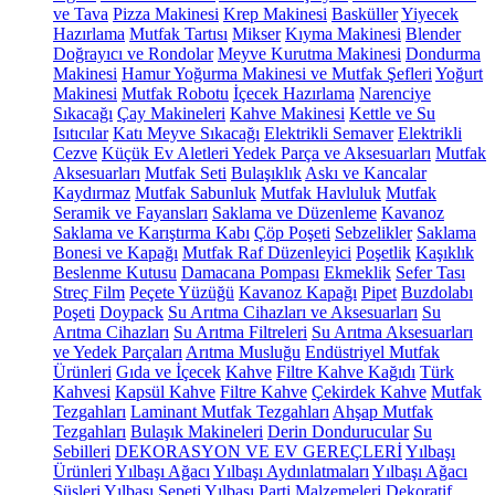
ve Tava
Pizza Makinesi
Krep Makinesi
Basküller
Yiyecek
Hazırlama
Mutfak Tartısı
Mikser
Kıyma Makinesi
Blender
Doğrayıcı ve Rondolar
Meyve Kurutma Makinesi
Dondurma
Makinesi
Hamur Yoğurma Makinesi ve Mutfak Şefleri
Yoğurt
Makinesi
Mutfak Robotu
İçecek Hazırlama
Narenciye
Sıkacağı
Çay Makineleri
Kahve Makinesi
Kettle ve Su
Isıtıcılar
Katı Meyve Sıkacağı
Elektrikli Semaver
Elektrikli
Cezve
Küçük Ev Aletleri Yedek Parça ve Aksesuarları
Mutfak
Aksesuarları
Mutfak Seti
Bulaşıklık
Askı ve Kancalar
Kaydırmaz
Mutfak Sabunluk
Mutfak Havluluk
Mutfak
Seramik ve Fayansları
Saklama ve Düzenleme
Kavanoz
Saklama ve Karıştırma Kabı
Çöp Poşeti
Sebzelikler
Saklama
Bonesi ve Kapağı
Mutfak Raf Düzenleyici
Poşetlik
Kaşıklık
Beslenme Kutusu
Damacana Pompası
Ekmeklik
Sefer Tası
Streç Film
Peçete Yüzüğü
Kavanoz Kapağı
Pipet
Buzdolabı
Poşeti
Doypack
Su Arıtma Cihazları ve Aksesuarları
Su
Arıtma Cihazları
Su Arıtma Filtreleri
Su Arıtma Aksesuarları
ve Yedek Parçaları
Arıtma Musluğu
Endüstriyel Mutfak
Ürünleri
Gıda ve İçecek
Kahve
Filtre Kahve Kağıdı
Türk
Kahvesi
Kapsül Kahve
Filtre Kahve
Çekirdek Kahve
Mutfak
Tezgahları
Laminant Mutfak Tezgahları
Ahşap Mutfak
Tezgahları
Bulaşık Makineleri
Derin Dondurucular
Su
Sebilleri
DEKORASYON VE EV GEREÇLERİ
Yılbaşı
Ürünleri
Yılbaşı Ağacı
Yılbaşı Aydınlatmaları
Yılbaşı Ağacı
Süsleri
Yılbaşı Sepeti
Yılbaşı Parti Malzemeleri
Dekoratif