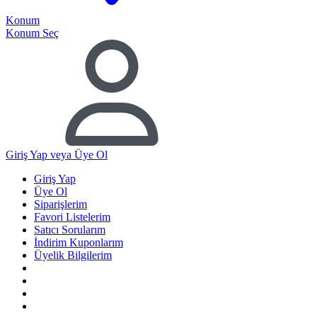
Konum
Konum Seç
Giriş Yap
veya Üye Ol
Giriş Yap
Üye Ol
Siparişlerim
Favori Listelerim
Satıcı Sorularım
İndirim Kuponlarım
Üyelik Bilgilerim