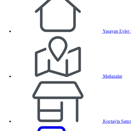
Yaşayan Evler
Mağazalar
Koçtaş'ta Satıc