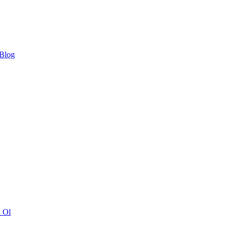
 Blog
ı Ol