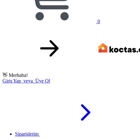
0
👋
Merhaba!
Giriş Yap veya Üye Ol
Siparişlerim