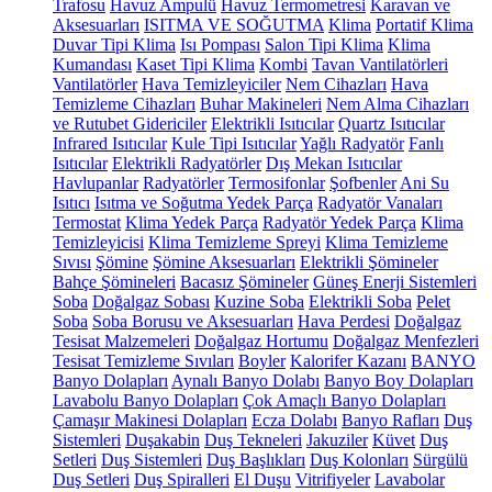
Trafosu
Havuz Ampulü
Havuz Termometresi
Karavan ve
Aksesuarları
ISITMA VE SOĞUTMA
Klima
Portatif Klima
Duvar Tipi Klima
Isı Pompası
Salon Tipi Klima
Klima
Kumandası
Kaset Tipi Klima
Kombi
Tavan Vantilatörleri
Vantilatörler
Hava Temizleyiciler
Nem Cihazları
Hava
Temizleme Cihazları
Buhar Makineleri
Nem Alma Cihazları
ve Rutubet Gidericiler
Elektrikli Isıtıcılar
Quartz Isıtıcılar
Infrared Isıtıcılar
Kule Tipi Isıtıcılar
Yağlı Radyatör
Fanlı
Isıtıcılar
Elektrikli Radyatörler
Dış Mekan Isıtıcılar
Havlupanlar
Radyatörler
Termosifonlar
Şofbenler
Ani Su
Isıtıcı
Isıtma ve Soğutma Yedek Parça
Radyatör Vanaları
Termostat
Klima Yedek Parça
Radyatör Yedek Parça
Klima
Temizleyicisi
Klima Temizleme Spreyi
Klima Temizleme
Sıvısı
Şömine
Şömine Aksesuarları
Elektrikli Şömineler
Bahçe Şömineleri
Bacasız Şömineler
Güneş Enerji Sistemleri
Soba
Doğalgaz Sobası
Kuzine Soba
Elektrikli Soba
Pelet
Soba
Soba Borusu ve Aksesuarları
Hava Perdesi
Doğalgaz
Tesisat Malzemeleri
Doğalgaz Hortumu
Doğalgaz Menfezleri
Tesisat Temizleme Sıvıları
Boyler
Kalorifer Kazanı
BANYO
Banyo Dolapları
Aynalı Banyo Dolabı
Banyo Boy Dolapları
Lavabolu Banyo Dolapları
Çok Amaçlı Banyo Dolapları
Çamaşır Makinesi Dolapları
Ecza Dolabı
Banyo Rafları
Duş
Sistemleri
Duşakabin
Duş Tekneleri
Jakuziler
Küvet
Duş
Setleri
Duş Sistemleri
Duş Başlıkları
Duş Kolonları
Sürgülü
Duş Setleri
Duş Spiralleri
El Duşu
Vitrifiyeler
Lavabolar