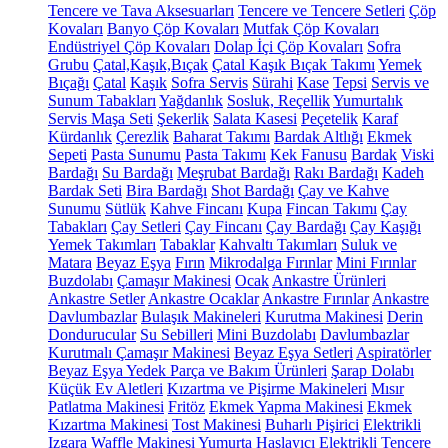
Tencere ve Tava Aksesuarları
Tencere ve Tencere Setleri
Çöp
Kovaları
Banyo Çöp Kovaları
Mutfak Çöp Kovaları
Endüstriyel Çöp Kovaları
Dolap İçi Çöp Kovaları
Sofra
Grubu
Çatal,Kaşık,Bıçak
Çatal Kaşık Bıçak Takımı
Yemek
Bıçağı
Çatal
Kaşık
Sofra Servis
Sürahi
Kase
Tepsi
Servis ve
Sunum Tabakları
Yağdanlık
Sosluk, Reçellik
Yumurtalık
Servis Maşa Seti
Şekerlik
Salata Kasesi
Peçetelik
Karaf
Kürdanlık
Çerezlik
Baharat Takımı
Bardak Altlığı
Ekmek
Sepeti
Pasta Sunumu
Pasta Takımı
Kek Fanusu
Bardak
Viski
Bardağı
Su Bardağı
Meşrubat Bardağı
Rakı Bardağı
Kadeh
Bardak Seti
Bira Bardağı
Shot Bardağı
Çay ve Kahve
Sunumu
Sütlük
Kahve Fincanı
Kupa
Fincan Takımı
Çay
Tabakları
Çay Setleri
Çay Fincanı
Çay Bardağı
Çay Kaşığı
Yemek Takımları
Tabaklar
Kahvaltı Takımları
Suluk ve
Matara
Beyaz Eşya
Fırın
Mikrodalga Fırınlar
Mini Fırınlar
Buzdolabı
Çamaşır Makinesi
Ocak
Ankastre Ürünleri
Ankastre Setler
Ankastre Ocaklar
Ankastre Fırınlar
Ankastre
Davlumbazlar
Bulaşık Makineleri
Kurutma Makinesi
Derin
Dondurucular
Su Sebilleri
Mini Buzdolabı
Davlumbazlar
Kurutmalı Çamaşır Makinesi
Beyaz Eşya Setleri
Aspiratörler
Beyaz Eşya Yedek Parça ve Bakım Ürünleri
Şarap Dolabı
Küçük Ev Aletleri
Kızartma ve Pişirme Makineleri
Mısır
Patlatma Makinesi
Fritöz
Ekmek Yapma Makinesi
Ekmek
Kızartma Makinesi
Tost Makinesi
Buharlı Pişirici
Elektrikli
Izgara
Waffle Makinesi
Yumurta Haşlayıcı
Elektrikli Tencere