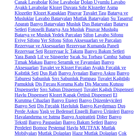
Çanak Lavabolar
Köşe Lavabolar
Dolap Uyumlu Lavabo
Ayaklı Lavabolar
Klozet
Duvara Sıfır Klozetler
Asma
Klozetler
Klozet Kapakları
Pisuvar
Tuvalet Taşı
Batarya ve
Musluklar
Lavabo Bataryaları
Mutfak Bataryaları
Su Tasarruf
Aparatı
Banyo Bataryaları
Musluk
Duş Bataryaları
Batarya
Setleri
Fotoselli Batarya
Ara Musluk
Pisuvar Musluğu
Batarya ve Musluk Yedek Parçaları
Sifon
Lavabo Sifonu
Eviye Sifonu
Yer Sifonu
Sifon Aksesuarları ve Parçaları
Rezervuar ve Aksesuarları
Rezervuar Kumanda Paneli
Rezervuar Seti
Rezervuar İç Takımı
Banyo Bakım Setleri
Yara Bandı
Lif ve Süngerler
Sıcak Su Torbası
Cımbız
Sabun
Tırnak Makası
Banyo Seramik ve Fayansları
Banyo
Aksesuarları
Tuvalet ve Klozet Fırçaları
Ayaklı Fırçalık ve
Kağıtlık Seti
Duş Rafı
Banyo Aynaları
Banyo Askısı
Banyo
Taburesi
Sabunluk
Sıvı Sabunluk Pompası
Tuvalet Kağıtlığı
Pamukluk
Diş Fırçası Koruma Kabı
Diş Macunu Kutusu
Dispenserler
Sıvı Sabun Dispenseri
Tuvalet Kağıdı Dispenseri
Havlu Dispenseri
Klozet Kapak Örtüsü Dispenseri
El
Kurutma Cihazları
Banyo Etajeri
Banyo Düzenleyicileri
Banyo Seti
Diş Fırçalık
Havluluk
Banyo Kaydırmazı
Duş
Perde Askısı
Yaşlı ve Bedensel Engelli Banyo Ürünleri
Banyo
Havalandırma ve Isıtma
Banyo Aspiratörü
Diğer
Banyo
Tekstil
Banyo Paspasları
Banyo Bakım Setleri
Banyo
Perdeleri
Bornoz
Peştemal
Havlu
MUTFAK
Mutfak
Mobilyaları
Mutfak Dolapları
Hazır Mutfak Dolapları
Çok