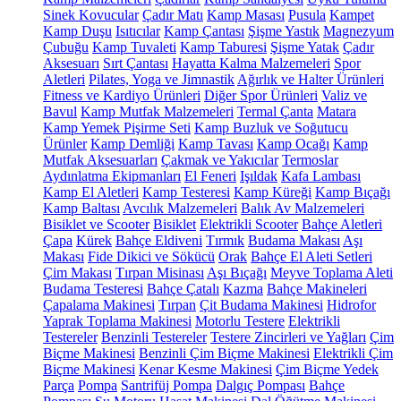
Sinek Kovucular
Çadır Matı
Kamp Masası
Pusula
Kampet
Kamp Duşu
Isıtıcılar
Kamp Çantası
Şişme Yastık
Magnezyum
Çubuğu
Kamp Tuvaleti
Kamp Taburesi
Şişme Yatak
Çadır
Aksesuarı
Sırt Çantası
Hayatta Kalma Malzemeleri
Spor
Aletleri
Pilates, Yoga ve Jimnastik
Ağırlık ve Halter Ürünleri
Fitness ve Kardiyo Ürünleri
Diğer Spor Ürünleri
Valiz ve
Bavul
Kamp Mutfak Malzemeleri
Termal Çanta
Matara
Kamp Yemek Pişirme Seti
Kamp Buzluk ve Soğutucu
Ürünler
Kamp Demliği
Kamp Tavası
Kamp Ocağı
Kamp
Mutfak Aksesuarları
Çakmak ve Yakıcılar
Termoslar
Aydınlatma Ekipmanları
El Feneri
Işıldak
Kafa Lambası
Kamp El Aletleri
Kamp Testeresi
Kamp Küreği
Kamp Bıçağı
Kamp Baltası
Avcılık Malzemeleri
Balık Av Malzemeleri
Bisiklet ve Scooter
Bisiklet
Elektrikli Scooter
Bahçe Aletleri
Çapa
Kürek
Bahçe Eldiveni
Tırmık
Budama Makası
Aşı
Makası
Fide Dikici ve Sökücü
Orak
Bahçe El Aleti Setleri
Çim Makası
Tırpan Misinası
Aşı Bıçağı
Meyve Toplama Aleti
Budama Testeresi
Bahçe Çatalı
Kazma
Bahçe Makineleri
Çapalama Makinesi
Tırpan
Çit Budama Makinesi
Hidrofor
Yaprak Toplama Makinesi
Motorlu Testere
Elektrikli
Testereler
Benzinli Testereler
Testere Zincirleri ve Yağları
Çim
Biçme Makinesi
Benzinli Çim Biçme Makinesi
Elektrikli Çim
Biçme Makinesi
Kenar Kesme Makinesi
Çim Biçme Yedek
Parça
Pompa
Santrifüj Pompa
Dalgıç Pompası
Bahçe