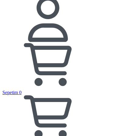
Sepetim
0