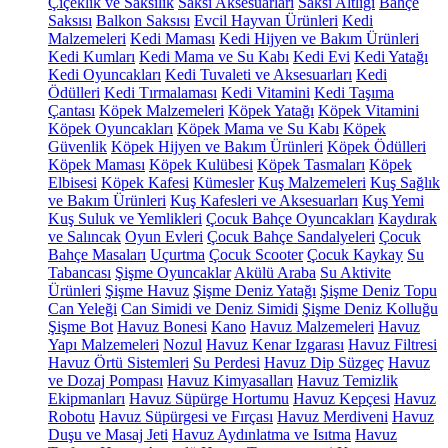
Çiçeklik ve Saksılık
Saksı Aksesuarları
Saksı Altlığı
Bahçe
Saksısı
Balkon Saksısı
Evcil Hayvan Ürünleri
Kedi
Malzemeleri
Kedi Maması
Kedi Hijyen ve Bakım Ürünleri
Kedi Kumları
Kedi Mama ve Su Kabı
Kedi Evi
Kedi Yatağı
Kedi Oyuncakları
Kedi Tuvaleti ve Aksesuarları
Kedi
Ödülleri
Kedi Tırmalaması
Kedi Vitamini
Kedi Taşıma
Çantası
Köpek Malzemeleri
Köpek Yatağı
Köpek Vitamini
Köpek Oyuncakları
Köpek Mama ve Su Kabı
Köpek
Güvenlik
Köpek Hijyen ve Bakım Ürünleri
Köpek Ödülleri
Köpek Maması
Köpek Kulübesi
Köpek Tasmaları
Köpek
Elbisesi
Köpek Kafesi
Kümesler
Kuş Malzemeleri
Kuş Sağlık
ve Bakım Ürünleri
Kuş Kafesleri ve Aksesuarları
Kuş Yemi
Kuş Suluk ve Yemlikleri
Çocuk Bahçe Oyuncakları
Kaydırak
ve Salıncak
Oyun Evleri
Çocuk Bahçe Sandalyeleri
Çocuk
Bahçe Masaları
Uçurtma
Çocuk Scooter
Çocuk Kaykay
Su
Tabancası
Şişme Oyuncaklar
Akülü Araba
Su Aktivite
Ürünleri
Şişme Havuz
Şişme Deniz Yatağı
Şişme Deniz Topu
Can Yeleği
Can Simidi ve Deniz Simidi
Şişme Deniz Kolluğu
Şişme Bot
Havuz Bonesi
Kano
Havuz Malzemeleri
Havuz
Yapı Malzemeleri
Nozul
Havuz Kenar Izgarası
Havuz Filtresi
Havuz Örtü Sistemleri
Su Perdesi
Havuz Dip Süzgeç
Havuz
ve Dozaj Pompası
Havuz Kimyasalları
Havuz Temizlik
Ekipmanları
Havuz Süpürge Hortumu
Havuz Kepçesi
Havuz
Robotu
Havuz Süpürgesi ve Fırçası
Havuz Merdiveni
Havuz
Duşu ve Masaj Jeti
Havuz Aydınlatma ve Isıtma
Havuz