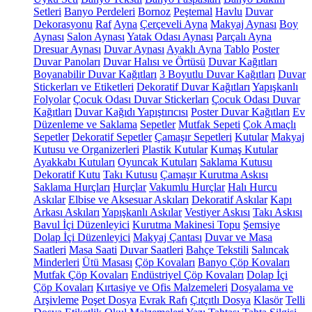
Setleri
Banyo Perdeleri
Bornoz
Peştemal
Havlu
Duvar
Dekorasyonu
Raf
Ayna
Çerçeveli Ayna
Makyaj Aynası
Boy
Aynası
Salon Aynası
Yatak Odası Aynası
Parçalı Ayna
Dresuar Aynası
Duvar Aynası
Ayaklı Ayna
Tablo
Poster
Duvar Panoları
Duvar Halısı ve Örtüsü
Duvar Kağıtları
Boyanabilir Duvar Kağıtları
3 Boyutlu Duvar Kağıtları
Duvar
Stickerları ve Etiketleri
Dekoratif Duvar Kağıtları
Yapışkanlı
Folyolar
Çocuk Odası Duvar Stickerları
Çocuk Odası Duvar
Kağıtları
Duvar Kağıdı Yapıştırıcısı
Poster Duvar Kağıtları
Ev
Düzenleme ve Saklama
Sepetler
Mutfak Sepeti
Çok Amaçlı
Sepetler
Dekoratif Sepetler
Çamaşır Sepetleri
Kutular
Makyaj
Kutusu ve Organizerleri
Plastik Kutular
Kumaş Kutular
Ayakkabı Kutuları
Oyuncak Kutuları
Saklama Kutusu
Dekoratif Kutu
Takı Kutusu
Çamaşır Kurutma Askısı
Saklama Hurçları
Hurçlar
Vakumlu Hurçlar
Halı Hurcu
Askılar
Elbise ve Aksesuar Askıları
Dekoratif Askılar
Kapı
Arkası Askıları
Yapışkanlı Askılar
Vestiyer Askısı
Takı Askısı
Bavul İçi Düzenleyici
Kurutma Makinesi Topu
Şemsiye
Dolap İçi Düzenleyici
Makyaj Çantası
Duvar ve Masa
Saatleri
Masa Saati
Duvar Saatleri
Bahçe Tekstili
Salıncak
Minderleri
Ütü Masası
Çöp Kovaları
Banyo Çöp Kovaları
Mutfak Çöp Kovaları
Endüstriyel Çöp Kovaları
Dolap İçi
Çöp Kovaları
Kırtasiye ve Ofis Malzemeleri
Dosyalama ve
Arşivleme
Poşet Dosya
Evrak Rafı
Çıtçıtlı Dosya
Klasör
Telli