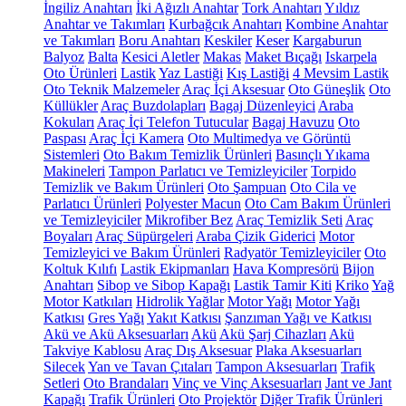
İngiliz Anahtarı
İki Ağızlı Anahtar
Tork Anahtarı
Yıldız
Anahtar ve Takımları
Kurbağcık Anahtarı
Kombine Anahtar
ve Takımları
Boru Anahtarı
Keskiler
Keser
Kargaburun
Balyoz
Balta
Kesici Aletler
Makas
Maket Bıçağı
Iskarpela
Oto Ürünleri
Lastik
Yaz Lastiği
Kış Lastiği
4 Mevsim Lastik
Oto Teknik Malzemeler
Araç İçi Aksesuar
Oto Güneşlik
Oto
Küllükler
Araç Buzdolapları
Bagaj Düzenleyici
Araba
Kokuları
Araç İçi Telefon Tutucular
Bagaj Havuzu
Oto
Paspası
Araç İçi Kamera
Oto Multimedya ve Görüntü
Sistemleri
Oto Bakım Temizlik Ürünleri
Basınçlı Yıkama
Makineleri
Tampon Parlatıcı ve Temizleyiciler
Torpido
Temizlik ve Bakım Ürünleri
Oto Şampuan
Oto Cila ve
Parlatıcı Ürünleri
Polyester Macun
Oto Cam Bakım Ürünleri
ve Temizleyiciler
Mikrofiber Bez
Araç Temizlik Seti
Araç
Boyaları
Araç Süpürgeleri
Araba Çizik Giderici
Motor
Temizleyici ve Bakım Ürünleri
Radyatör Temizleyiciler
Oto
Koltuk Kılıfı
Lastik Ekipmanları
Hava Kompresörü
Bijon
Anahtarı
Sibop ve Sibop Kapağı
Lastik Tamir Kiti
Kriko
Yağ
Motor Katkıları
Hidrolik Yağlar
Motor Yağı
Motor Yağı
Katkısı
Gres Yağı
Yakıt Katkısı
Şanzıman Yağı ve Katkısı
Akü ve Akü Aksesuarları
Akü
Akü Şarj Cihazları
Akü
Takviye Kablosu
Araç Dış Aksesuar
Plaka Aksesuarları
Silecek
Yan ve Tavan Çıtaları
Tampon Aksesuarları
Trafik
Setleri
Oto Brandaları
Vinç ve Vinç Aksesuarları
Jant ve Jant
Kapağı
Trafik Ürünleri
Oto Projektör
Diğer Trafik Ürünleri