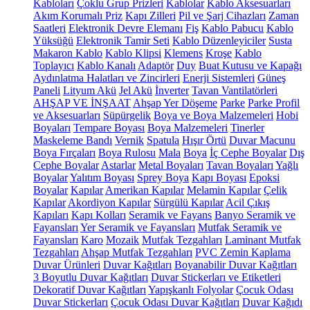
Kabloları
Çoklu Grup Prizleri
Kablolar
Kablo Aksesuarları
Akım Korumalı Priz
Kapı Zilleri
Pil ve Şarj Cihazları
Zaman
Saatleri
Elektronik Devre Elemanı
Fiş
Kablo Pabucu
Kablo
Yüksüğü
Elektronik Tamir Seti
Kablo Düzenleyiciler
Susta
Makaron Kablo
Kablo Klipsi
Klemens
Kroşe
Kablo
Toplayıcı
Kablo Kanalı
Adaptör
Duy
Buat Kutusu ve Kapağı
Aydınlatma Halatları ve Zincirleri
Enerji Sistemleri
Güneş
Paneli
Lityum Akü
Jel Akü
İnverter
Tavan Vantilatörleri
AHŞAP VE İNŞAAT
Ahşap Yer Döşeme
Parke
Parke Profil
ve Aksesuarları
Süpürgelik
Boya ve Boya Malzemeleri
Hobi
Boyaları
Tempare Boyası
Boya Malzemeleri
Tinerler
Maskeleme Bandı
Vernik
Spatula
Hışır Örtü
Duvar Macunu
Boya Fırçaları
Boya Rulosu
Mala
Boya
İç Cephe Boyalar
Dış
Cephe Boyalar
Astarlar
Metal Boyaları
Tavan Boyaları
Yağlı
Boyalar
Yalıtım Boyası
Sprey Boya
Kapı Boyası
Epoksi
Boyalar
Kapılar
Amerikan Kapılar
Melamin Kapılar
Çelik
Kapılar
Akordiyon Kapılar
Sürgülü Kapılar
Acil Çıkış
Kapıları
Kapı Kolları
Seramik ve Fayans
Banyo Seramik ve
Fayansları
Yer Seramik ve Fayansları
Mutfak Seramik ve
Fayansları
Karo
Mozaik
Mutfak Tezgahları
Laminant Mutfak
Tezgahları
Ahşap Mutfak Tezgahları
PVC Zemin Kaplama
Duvar Ürünleri
Duvar Kağıtları
Boyanabilir Duvar Kağıtları
3 Boyutlu Duvar Kağıtları
Duvar Stickerları ve Etiketleri
Dekoratif Duvar Kağıtları
Yapışkanlı Folyolar
Çocuk Odası
Duvar Stickerları
Çocuk Odası Duvar Kağıtları
Duvar Kağıdı