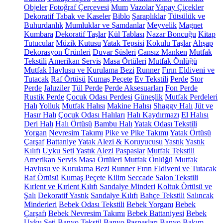
Objeler
Fotoğraf Çerçevesi
Mum
Vazolar
Yapay Çiçekler
Dekoratif Tabak ve Kaseler
Biblo
Şaraplıklar
Tütsülük ve
Buhurdanlık
Mumluklar ve Şamdanlar
Meyvelik
Magnet
Kumbara
Dekoratif Taşlar
Kül Tablası
Nazar Boncuğu
Kitap
Tutucular
Müzik Kutusu
Yatak Tepsisi
Kokulu Taşlar
Ahşap
Dekorasyon Ürünleri
Duvar Süsleri
Cansız Manken
Mutfak
Tekstili
Amerikan Servis
Masa Örtüleri
Mutfak Önlüğü
Mutfak Havlusu ve Kurulama Bezi
Runner
Fırın Eldiveni ve
Tutacak
Raf Örtüsü
Kumaş Peçete
Ev Tekstili
Perde
Stor
Perde
Jaluziler
Tül Perde
Perde Aksesuarları
Fon Perde
Rustik Perde
Çocuk Odası Perdesi
Güneşlik
Mutfak Perdeleri
Halı
Yolluk
Mutfak Halısı
Makine Halısı
Shaggy Halı
Jüt ve
Hasır Halı
Çocuk Odası Halıları
Halı Kaydırmazı
El Halısı
Deri Halı
Halı Örtüsü
Bambu Halı
Yatak Odası Tekstili
Yorgan
Nevresim Takımı
Pike ve Pike Takımı
Yatak Örtüsü
Çarşaf
Battaniye
Yatak Alezi & Koruyucusu
Yastık
Yastık
Kılıfı
Uyku Seti
Yastık Alezi
Paspaslar
Mutfak Tekstili
Amerikan Servis
Masa Örtüleri
Mutfak Önlüğü
Mutfak
Havlusu ve Kurulama Bezi
Runner
Fırın Eldiveni ve Tutacak
Raf Örtüsü
Kumaş Peçete
Kilim
Seccade
Salon Tekstili
Kırlent ve Kırlent Kılıfı
Sandalye Minderi
Koltuk Örtüsü ve
Şalı
Dekoratif Yastık
Sandalye Kılıfı
Bahçe Tekstili
Salıncak
Minderleri
Bebek Odası Tekstili
Bebek Yorganı
Bebek
Çarşafı
Bebek Nevresim Takımı
Bebek Battaniyesi
Bebek
Uyku Seti
Banyo Tekstil
Banyo Paspasları
Banyo Bakım