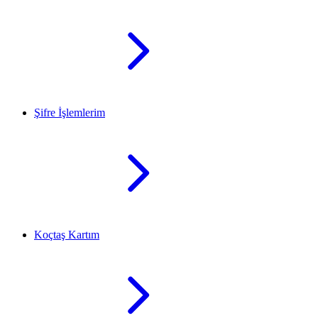
Şifre İşlemlerim
Koçtaş Kartım