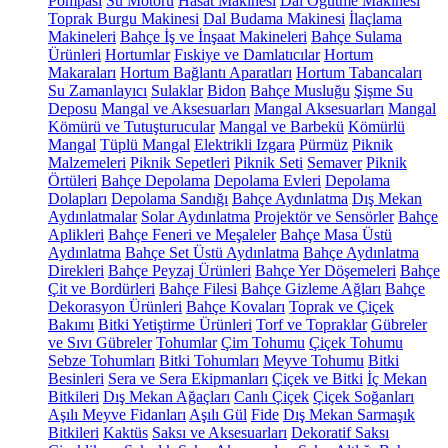
Pompası
Su Motoru
Hasat Makinesi
Dal Öğütme Makinesi
Toprak Burgu Makinesi
Dal Budama Makinesi
İlaçlama
Makineleri
Bahçe İş ve İnşaat Makineleri
Bahçe Sulama
Ürünleri
Hortumlar
Fıskiye ve Damlatıcılar
Hortum
Makaraları
Hortum Bağlantı Aparatları
Hortum Tabancaları
Su Zamanlayıcı
Sulaklar
Bidon
Bahçe Musluğu
Şişme Su
Deposu
Mangal ve Aksesuarları
Mangal Aksesuarları
Mangal
Kömürü ve Tutuşturucular
Mangal ve Barbekü
Kömürlü
Mangal
Tüplü Mangal
Elektrikli Izgara
Pürmüz
Piknik
Malzemeleri
Piknik Sepetleri
Piknik Seti
Semaver
Piknik
Örtüleri
Bahçe Depolama
Depolama Evleri
Depolama
Dolapları
Depolama Sandığı
Bahçe Aydınlatma
Dış Mekan
Aydınlatmalar
Solar Aydınlatma
Projektör ve Sensörler
Bahçe
Aplikleri
Bahçe Feneri ve Meşaleler
Bahçe Masa Üstü
Aydınlatma
Bahçe Set Üstü Aydınlatma
Bahçe Aydınlatma
Direkleri
Bahçe Peyzaj Ürünleri
Bahçe Yer Döşemeleri
Bahçe
Çit ve Bordürleri
Bahçe Filesi
Bahçe Gizleme Ağları
Bahçe
Dekorasyon Ürünleri
Bahçe Kovaları
Toprak ve Çiçek
Bakımı
Bitki Yetiştirme Ürünleri
Torf ve Topraklar
Gübreler
ve Sıvı Gübreler
Tohumlar
Çim Tohumu
Çiçek Tohumu
Sebze Tohumları
Bitki Tohumları
Meyve Tohumu
Bitki
Besinleri
Sera ve Sera Ekipmanları
Çiçek ve Bitki
İç Mekan
Bitkileri
Dış Mekan Ağaçları
Canlı Çiçek
Çiçek Soğanları
Aşılı Meyve Fidanları
Aşılı Gül
Fide
Dış Mekan Sarmaşık
Bitkileri
Kaktüs
Saksı ve Aksesuarları
Dekoratif Saksı