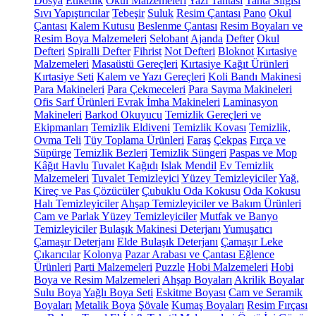
Dosya
Etiketlik
Okul Malzemeleri
Yazı Tahtası
Tahta Silgisi
Sıvı Yapıştırıcılar
Tebeşir
Suluk
Resim Çantası
Pano
Okul
Çantası
Kalem Kutusu
Beslenme Çantası
Resim Boyaları ve
Resim Boya Malzemeleri
Selobant
Ajanda
Defter
Okul
Defteri
Spiralli Defter
Fihrist
Not Defteri
Bloknot
Kırtasiye
Malzemeleri
Masaüstü Gereçleri
Kırtasiye Kağıt Ürünleri
Kırtasiye Seti
Kalem ve Yazı Gereçleri
Koli Bandı Makinesi
Para Makineleri
Para Çekmeceleri
Para Sayma Makineleri
Ofis Sarf Ürünleri
Evrak İmha Makineleri
Laminasyon
Makineleri
Barkod Okuyucu
Temizlik Gereçleri ve
Ekipmanları
Temizlik Eldiveni
Temizlik Kovası
Temizlik,
Ovma Teli
Tüy Toplama Ürünleri
Faraş
Çekpas
Fırça ve
Süpürge
Temizlik Bezleri
Temizlik Süngeri
Paspas ve Mop
Kâğıt Havlu
Tuvalet Kağıdı
Islak Mendil
Ev Temizlik
Malzemeleri
Tuvalet Temizleyici
Yüzey Temizleyiciler
Yağ,
Kireç ve Pas Çözücüler
Çubuklu Oda Kokusu
Oda Kokusu
Halı Temizleyiciler
Ahşap Temizleyiciler ve Bakım Ürünleri
Cam ve Parlak Yüzey Temizleyiciler
Mutfak ve Banyo
Temizleyiciler
Bulaşık Makinesi Deterjanı
Yumuşatıcı
Çamaşır Deterjanı
Elde Bulaşık Deterjanı
Çamaşır Leke
Çıkarıcılar
Kolonya
Pazar Arabası ve Çantası
Eğlence
Ürünleri
Parti Malzemeleri
Puzzle
Hobi Malzemeleri
Hobi
Boya ve Resim Malzemeleri
Ahşap Boyaları
Akrilik Boyalar
Sulu Boya
Yağlı Boya Seti
Eskitme Boyası
Cam ve Seramik
Boyaları
Metalik Boya
Şövale
Kumaş Boyaları
Resim Fırçası