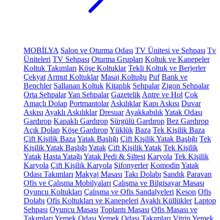
MOBİLYA
Salon ve Oturma Odası
TV Ünitesi ve Sehpası
Tv
Üniteleri
TV Sehpası
Oturma Grupları
Koltuk ve Kanepeler
Koltuk Takımları
Köşe Koltuklar
Tekli Koltuk ve Berjerler
Çekyat
Armut Koltuklar
Masaj Koltuğu
Puf
Bank ve
Benchler
Sallanan Koltuk
Kitaplık
Sehpalar
Zigon Sehpalar
Orta Sehpalar
Yan Sehpalar
Gazetelik
Antre ve Hol
Çok
Amaçlı Dolap
Portmantolar
Askılıklar
Kapı Askısı
Duvar
Askısı
Ayaklı Askılıklar
Dresuar
Ayakkabılık
Yatak Odası
Gardırop
Kapaklı Gardırop
Sürgülü Gardırop
Bez Gardırop
Açık Dolap
Köşe Gardırop
Yüklük
Baza
Tek Kişilik Baza
Çift Kişilik Baza
Yatak Başlığı
Çift Kişilik Yatak Başlığı
Tek
Kişilik Yatak Başlığı
Yatak
Çift Kişilik Yatak
Tek Kişilik
Yatak
Hasta Yatağı
Yatak Pedi & Şiltesi
Karyola
Tek Kişilik
Karyola
Çift Kişilik Karyola
Şifonyerler
Komodin
Yatak
Odası Takımları
Makyaj Masası
Takı Dolabı
Sandık
Paravan
Ofis ve Çalışma Mobilyaları
Çalışma ve Bilgisayar Masası
Oyuncu Koltukları
Çalışma ve Ofis Sandalyeleri
Keson
Ofis
Dolabı
Ofis Koltukları ve Kanepeleri
Ayaklı Küllükler
Laptop
Sehpası
Oyuncu Masası
Toplantı Masası
Ofis Masası ve
Takımları
Yemek Odası
Yemek Odası Takımları
Vitrin
Yemek