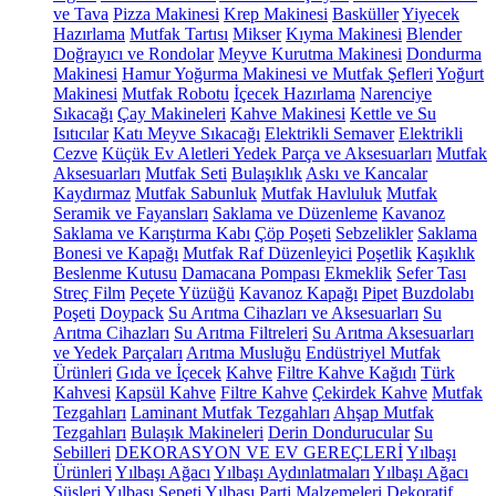
ve Tava
Pizza Makinesi
Krep Makinesi
Basküller
Yiyecek
Hazırlama
Mutfak Tartısı
Mikser
Kıyma Makinesi
Blender
Doğrayıcı ve Rondolar
Meyve Kurutma Makinesi
Dondurma
Makinesi
Hamur Yoğurma Makinesi ve Mutfak Şefleri
Yoğurt
Makinesi
Mutfak Robotu
İçecek Hazırlama
Narenciye
Sıkacağı
Çay Makineleri
Kahve Makinesi
Kettle ve Su
Isıtıcılar
Katı Meyve Sıkacağı
Elektrikli Semaver
Elektrikli
Cezve
Küçük Ev Aletleri Yedek Parça ve Aksesuarları
Mutfak
Aksesuarları
Mutfak Seti
Bulaşıklık
Askı ve Kancalar
Kaydırmaz
Mutfak Sabunluk
Mutfak Havluluk
Mutfak
Seramik ve Fayansları
Saklama ve Düzenleme
Kavanoz
Saklama ve Karıştırma Kabı
Çöp Poşeti
Sebzelikler
Saklama
Bonesi ve Kapağı
Mutfak Raf Düzenleyici
Poşetlik
Kaşıklık
Beslenme Kutusu
Damacana Pompası
Ekmeklik
Sefer Tası
Streç Film
Peçete Yüzüğü
Kavanoz Kapağı
Pipet
Buzdolabı
Poşeti
Doypack
Su Arıtma Cihazları ve Aksesuarları
Su
Arıtma Cihazları
Su Arıtma Filtreleri
Su Arıtma Aksesuarları
ve Yedek Parçaları
Arıtma Musluğu
Endüstriyel Mutfak
Ürünleri
Gıda ve İçecek
Kahve
Filtre Kahve Kağıdı
Türk
Kahvesi
Kapsül Kahve
Filtre Kahve
Çekirdek Kahve
Mutfak
Tezgahları
Laminant Mutfak Tezgahları
Ahşap Mutfak
Tezgahları
Bulaşık Makineleri
Derin Dondurucular
Su
Sebilleri
DEKORASYON VE EV GEREÇLERİ
Yılbaşı
Ürünleri
Yılbaşı Ağacı
Yılbaşı Aydınlatmaları
Yılbaşı Ağacı
Süsleri
Yılbaşı Sepeti
Yılbaşı Parti Malzemeleri
Dekoratif