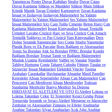
Yapıştırıcısı
Poster Duvar Kağıtları
Strafor
Duvar Çıtası
Duvar Kaplama
Silikon ve Mastikler
Silikon
Mum Silikon
Köpük
Mastik
Tavan Ürünleri
Kartonpiyer
Tavan Kaplama
İnşaat ve İzolasyon
İzolasyon Malzemeleri
Su Yalıtım
Malzemeleri
Isı Yalıtım Malzemeleri
Ses Yalıtım Malzemeleri
İnşaat Malzemeleri
Alçı
Cam Tuğla
Çimento
Beton Harcı
Çatı
Kaplama Malzemeleri
İnşaat Kimyasalları
İnşaat Temizlik
Ürünleri
Lavabo Çözücü
Harç ve Sıva Çözücü
Çok Amaçlı
Temizlik
Yağlayıcı ve Pas Çözücü
Yapı Kimyasalları
Derz
Dolgu
Seramik Yapıştırıcılar
Sıvı Conta
Strafor Yapıştırılar
Plastik Boru ve Ek Parçalar
Boru Bağlantı ve Aksesuarları
Temiz Su Boruları
Atık Su Boruları
PPRC Borular
Kombi
Bağlantı Boruları
Tesisat Tamir ve Bağlantı Malzemeleri
Musluk Uzatma
Regülatörler
Valfler ve Vanalar
Nipeller
Tahliye Hortumu
Conta
Taharet Çubuğu
Fittings
Tıpalar ve
Süzgeçler
İnşaat Makineleri
Elektrikli Vinçler
Taşıma
Arabaları
Caraskallar
Havlupanlar
Ahşaplar
Masif Paneller
Keresteler
Ahşap Seperatörler
Ahşap Çatı Malzemeleri
Çatı
Penceresi
Çatı Merdiveni
Ahşap Merdivenler
Trabzan
Sundurma
Menfezler
Banyo Menfezi
Su Deposu
HIRDAVAT EL ALETLERİ VE OTO
El Aletleri
Lokma ve
Lokma Takımları
Çekiç
El Testereleri
Kesici Grubu
Pense
Tornavida
Seramik ve Sıvacı Aletleri
Mengene ve İşkenceler
Zımbalar ve Aksesuarları
Zımpara ve Eğeler
Anahtarlar
Anahtar Takımları
Alyan Anahtarları
Açık Ağız Anahtar