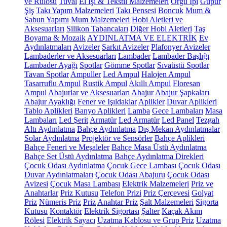
ve Rulosu
Tuval
El İşi & Tekstil Malzemeleri
Örgü İpi
Güpür
Şiş
Takı Yapım Malzemeleri
Takı Pensesi
Boncuk
Mum &
Sabun Yapımı
Mum Malzemeleri
Hobi Aletleri ve
Aksesuarları
Silikon Tabancaları
Diğer Hobi Aletleri
Taş
Boyama & Mozaik
AYDINLATMA VE ELEKTRİK
Ev
Aydınlatmaları
Avizeler
Sarkıt Avizeler
Plafonyer Avizeler
Lambaderler ve Aksesuarları
Lambader
Lambader Başlığı
Lambader Ayağı
Spotlar
Gömme Spotlar
Sıvaüstü Spotlar
Tavan Spotlar
Ampuller
Led Ampul
Halojen Ampul
Tasarruflu Ampul
Rustik Ampul
Akıllı Ampul
Floresan
Ampul
Abajurlar ve Aksesuarları
Abajur
Abajur Şapkaları
Abajur Ayaklığı
Fener ve Işıldaklar
Aplikler
Duvar Aplikleri
Tablo Aplikleri
Banyo Aplikleri
Lamba
Gece Lambaları
Masa
Lambaları
Led Şerit
Armatür
Led Armatür
Led Panel
Tezgah
Altı Aydınlatma
Bahçe Aydınlatma
Dış Mekan Aydınlatmalar
Solar Aydınlatma
Projektör ve Sensörler
Bahçe Aplikleri
Bahçe Feneri ve Meşaleler
Bahçe Masa Üstü Aydınlatma
Bahçe Set Üstü Aydınlatma
Bahçe Aydınlatma Direkleri
Çocuk Odası Aydınlatma
Çocuk Gece Lambası
Çocuk Odası
Duvar Aydınlatmaları
Çocuk Odası Abajuru
Çocuk Odası
Avizesi
Çocuk Masa Lambası
Elektrik Malzemeleri
Priz ve
Anahtarlar
Priz Kutusu
Telefon Prizi
Priz Çerçevesi
Golyat
Priz
Nümeris Priz
Priz
Anahtar Priz
Şalt Malzemeleri
Sigorta
Kutusu
Kontaktör
Elektrik Sigortası
Şalter
Kaçak Akım
Rölesi
Elektrik Sayacı
Uzatma Kablosu ve Grup Priz
Uzatma