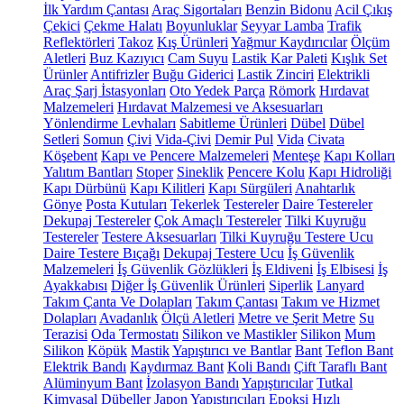
İlk Yardım Çantası
Araç Sigortaları
Benzin Bidonu
Acil Çıkış
Çekici
Çekme Halatı
Boyunluklar
Seyyar Lamba
Trafik
Reflektörleri
Takoz
Kış Ürünleri
Yağmur Kaydırıcılar
Ölçüm
Aletleri
Buz Kazıyıcı
Cam Suyu
Lastik Kar Paleti
Kışlık Set
Ürünler
Antifrizler
Buğu Giderici
Lastik Zinciri
Elektrikli
Araç Şarj İstasyonları
Oto Yedek Parça
Römork
Hırdavat
Malzemeleri
Hırdavat Malzemesi ve Aksesuarları
Yönlendirme Levhaları
Sabitleme Ürünleri
Dübel
Dübel
Setleri
Somun
Çivi
Vida-Çivi
Demir Pul
Vida
Civata
Köşebent
Kapı ve Pencere Malzemeleri
Menteşe
Kapı Kolları
Yalıtım Bantları
Stoper
Sineklik
Pencere Kolu
Kapı Hidroliği
Kapı Dürbünü
Kapı Kilitleri
Kapı Sürgüleri
Anahtarlık
Gönye
Posta Kutuları
Tekerlek
Testereler
Daire Testereler
Dekupaj Testereler
Çok Amaçlı Testereler
Tilki Kuyruğu
Testereler
Testere Aksesuarları
Tilki Kuyruğu Testere Ucu
Daire Testere Bıçağı
Dekupaj Testere Ucu
İş Güvenlik
Malzemeleri
İş Güvenlik Gözlükleri
İş Eldiveni
İş Elbisesi
İş
Ayakkabısı
Diğer İş Güvenlik Ürünleri
Siperlik
Lanyard
Takım Çanta Ve Dolapları
Takım Çantası
Takım ve Hizmet
Dolapları
Avadanlık
Ölçü Aletleri
Metre ve Şerit Metre
Su
Terazisi
Oda Termostatı
Silikon ve Mastikler
Silikon
Mum
Silikon
Köpük
Mastik
Yapıştırıcı ve Bantlar
Bant
Teflon Bant
Elektrik Bandı
Kaydırmaz Bant
Koli Bandı
Çift Taraflı Bant
Alüminyum Bant
İzolasyon Bandı
Yapıştırıcılar
Tutkal
Kimyasal Dübeller
Japon Yapıştırıcıları
Epoksi
Hızlı