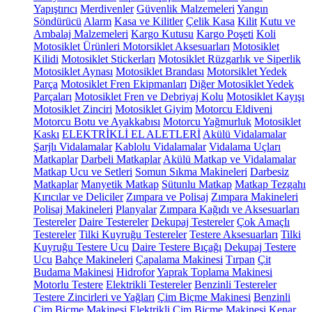
Yapıştırıcı
Merdivenler
Güvenlik Malzemeleri
Yangın
Söndürücü
Alarm
Kasa ve Kilitler
Çelik Kasa
Kilit
Kutu ve
Ambalaj Malzemeleri
Kargo Kutusu
Kargo Poşeti
Koli
Motosiklet Ürünleri
Motorsiklet Aksesuarları
Motosiklet
Kilidi
Motosiklet Stickerları
Motosiklet Rüzgarlık ve Siperlik
Motosiklet Aynası
Motosiklet Brandası
Motorsiklet Yedek
Parça
Motosiklet Fren Ekipmanları
Diğer Motosiklet Yedek
Parçaları
Motosiklet Fren ve Debriyaj Kolu
Motosiklet Kayışı
Motosiklet Zinciri
Motosiklet Giyim
Motorcu Eldiveni
Motorcu Botu ve Ayakkabısı
Motorcu Yağmurluk
Motosiklet
Kaskı
ELEKTRİKLİ EL ALETLERİ
Akülü Vidalamalar
Şarjlı Vidalamalar
Kablolu Vidalamalar
Vidalama Uçları
Matkaplar
Darbeli Matkaplar
Akülü Matkap ve Vidalamalar
Matkap Ucu ve Setleri
Somun Sıkma Makineleri
Darbesiz
Matkaplar
Manyetik Matkap
Sütunlu Matkap
Matkap Tezgahı
Kırıcılar ve Deliciler
Zımpara ve Polisaj
Zımpara Makineleri
Polisaj Makineleri
Planyalar
Zımpara Kağıdı ve Aksesuarları
Testereler
Daire Testereler
Dekupaj Testereler
Çok Amaçlı
Testereler
Tilki Kuyruğu Testereler
Testere Aksesuarları
Tilki
Kuyruğu Testere Ucu
Daire Testere Bıçağı
Dekupaj Testere
Ucu
Bahçe Makineleri
Çapalama Makinesi
Tırpan
Çit
Budama Makinesi
Hidrofor
Yaprak Toplama Makinesi
Motorlu Testere
Elektrikli Testereler
Benzinli Testereler
Testere Zincirleri ve Yağları
Çim Biçme Makinesi
Benzinli
Çim Biçme Makinesi
Elektrikli Çim Biçme Makinesi
Kenar