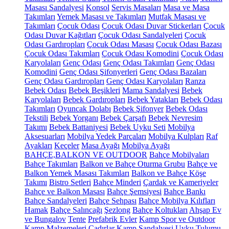
Masası Sandalyesi
Konsol
Servis Masaları
Masa ve Masa
Takımları
Yemek Masası ve Takımları
Mutfak Masası ve
Takımları
Çocuk Odası
Çocuk Odası Duvar Stickerları
Çocuk
Odası Duvar Kağıtları
Çocuk Odası Sandalyeleri
Çocuk
Odası Gardıropları
Çocuk Odası Masası
Çocuk Odası Bazası
Çocuk Odası Takımları
Çocuk Odası Komodini
Çocuk Odası
Karyolaları
Genç Odası
Genç Odası Takımları
Genç Odası
Komodini
Genç Odası Şifonyerleri
Genç Odası Bazaları
Genç Odası Gardıropları
Genç Odası Karyolaları
Ranza
Bebek Odası
Bebek Beşikleri
Mama Sandalyesi
Bebek
Karyolaları
Bebek Gardıropları
Bebek Yatakları
Bebek Odası
Takımları
Oyuncak Dolabı
Bebek Şifonyer
Bebek Odası
Tekstili
Bebek Yorganı
Bebek Çarşafı
Bebek Nevresim
Takımı
Bebek Battaniyesi
Bebek Uyku Seti
Mobilya
Aksesuarları
Mobilya Yedek Parçaları
Mobilya Kulpları
Raf
Ayakları
Keçeler
Masa Ayağı
Mobilya Ayağı
BAHÇE,BALKON VE OUTDOOR
Bahçe Mobilyaları
Bahçe Takımları
Balkon ve Bahçe Oturma Grubu
Bahçe ve
Balkon Yemek Masası Takımları
Balkon ve Bahçe Köşe
Takımı
Bistro Setleri
Bahçe Minderi
Çardak ve Kameriyeler
Bahçe ve Balkon Masası
Bahçe Şemsiyesi
Bahçe Bankı
Bahçe Sandalyeleri
Bahçe Sehpası
Bahçe Mobilya Kılıfları
Hamak
Bahçe Salıncağı
Şezlong
Bahçe Koltukları
Ahşap Ev
ve Bungalov
Tente
Prefabrik Evler
Kamp Spor ve Outdoor
Kamp Malzemeleri
Çadırlar
Kamp Sandalyesi
Uyku Tulumu