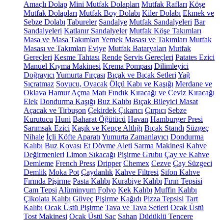
Amaçlı Dolap
Mini Mutfak Dolapları
Mutfak Rafları
Köşe
Mutfak Dolapları
Mutfak Boy Dolabı
Kiler Dolabı
Ekmek ve
Sebze Dolabı
Tabureler
Sandalye
Mutfak Sandalyeleri
Bar
Sandalyeleri
Katlanır Sandalyeler
Mutfak Köşe Takımları
Masa ve Masa Takımları
Yemek Masası ve Takımları
Mutfak
Masası ve Takımları
Eviye
Mutfak Bataryaları
Mutfak
Gereçleri
Kesme Tahtası
Rende
Servis Gereçleri
Patates Ezici
Manuel Kıyma Makinesi
Krema Pompası
Dilimleyici
Doğrayıcı
Yumurta Fırçası
Bıçak ve Bıçak Setleri
Yağ
Sıçratmaz
Soyucu, Oyacak
Ölçü Kabı ve Kaşığı
Merdane ve
Oklava
Hamur Açma Matı
Fındık Kıracağı ve Ceviz Kıracağı
Elek
Dondurma Kaşığı
Buz Kalıbı
Bıçak Bileyici Masat
Açacak ve Tirbuşon
Çekirdek Çıkarıcı
Çırpıcı
Sebze
Kurutucu
Huni
Baharat Öğütücü
Havan
Hamburger Presi
Sarımsak Ezici
Kaşık ve Kepçe Altlığı
Bıçak Standı
Süzgeç
Nihale
İçli Köfte Aparatı
Yumurta Zamanlayıcı
Dondurma
Kalıbı
Buz Kovası
Et Dövme Aleti
Sarma Makinesi
Kahve
Değirmenleri
Limon Sıkacağı
Pişirme Grubu
Çay ve Kahve
Demleme
French Press
Dripper
Chemex
Cezve
Çay Süzgeci
Demlik
Moka Pot
Çaydanlık
Kahve Filtresi
Sifon Kahve
Fırında Pişirme
Pasta Kalıbı
Kurabiye Kalıbı
Fırın Tepsisi
Cam Tepsi
Alüminyum Folyo
Kek Kalıbı
Muffin Kalıbı
Çikolata Kalıbı
Güveç
Pişirme Kağıdı
Pizza Tepsisi
Tart
Kalıbı
Ocak Üstü Pişirme
Tava ve Tava Setleri
Ocak Üstü
Tost Makinesi
Ocak Üstü Sac
Sahan
Düdüklü Tencere